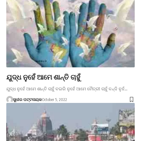
ଯୁଦ୍ଧ ନୁହେଁ ଆମେ ଶାନ୍ତି ଚାହୁଁ
ଯୁଦ୍ଧ ନୁହେଁ ଆମେ ଶାନ୍ତି ଚାହୁଁ ବଇରି ନୁହେଁ ଆମେ ମୈତ୍ରୀ ଚାହୁଁ ବନ୍ଦି ନୁହଁ…
ସୁଧୀର ପଟ୍ଟନାୟକ
October 5, 2022