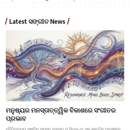
Latest ସଙ୍ଗୀତ News
ମନୁଷ୍ୟର ମନସ୍ତାତ୍ତ୍ୱିକ ବିକାଶରେ ସଂଗୀତର
ପ୍ରଭାବ
ବୈଚିତ୍ରମୟ ସୃଷ୍ଟିର ସମସ୍ତ ରହସ୍ୟ ଓ ସିଦ୍ଧାନ୍ତ ଏକ ଶାବ୍ଦିକ ଅନୁଶୀଳନ