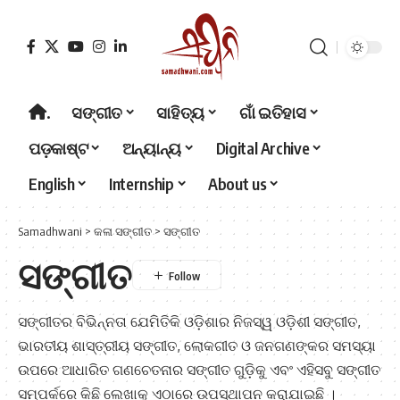
.
ସଙ୍ଗୀତ
ସାହିତ୍ୟ
ଗାଁ ଇତିହାସ
ପଡ଼କାଷ୍ଟ
ଅନ୍ୟାନ୍ୟ
Digital Archive
English
Internship
About us
Samadhwani
>
କଳା ସଙ୍ଗୀତ
>
ସଙ୍ଗୀତ
ସଙ୍ଗୀତ
ସଙ୍ଗୀତର ବିଭିନ୍ନତା ଯେମିତିକି ଓଡ଼ିଶାର ନିଜସ୍ୱ ଓଡ଼ିଶୀ ସଙ୍ଗୀତ,
ଭାରତୀୟ ଶାସ୍ତ୍ରୀୟ ସଙ୍ଗୀତ, ଲୋକଗୀତ ଓ ଜନଗଣଙ୍କର ସମସ୍ୟା
ଉପରେ ଆଧାରିତ ଗଣଚେତନାର ସଙ୍ଗୀତ ଗୁଡ଼ିକୁ ଏବଂ ଏହିସବୁ ସଙ୍ଗୀତ
ସମ୍ପର୍କରେ କିଛି ଲେଖାକୁ ଏଠାରେ ଉପସ୍ଥାପନ କରାଯାଇଛି ।