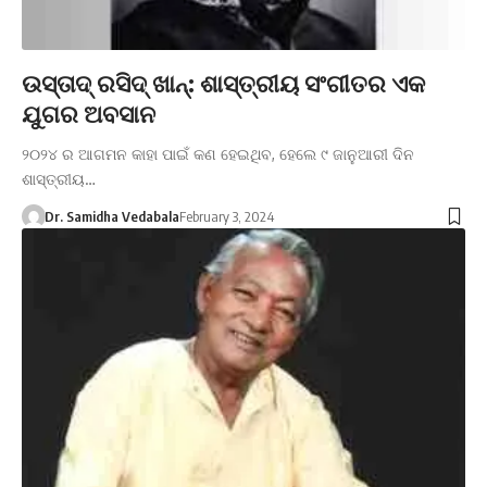
ଉସ୍ତାଦ୍ ରସିଦ୍ ଖାନ୍: ଶାସ୍ତ୍ରୀୟ ସଂଗୀତର ଏକ
ଯୁଗର ଅବସାନ
୨୦୨୪ ର ଆଗମନ କାହା ପାଇଁ କଣ ହେଇଥିବ, ହେଲେ ୯ ଜାନୁଆରୀ ଦିନ
ଶାସ୍ତ୍ରୀୟ…
Dr. Samidha Vedabala
February 3, 2024