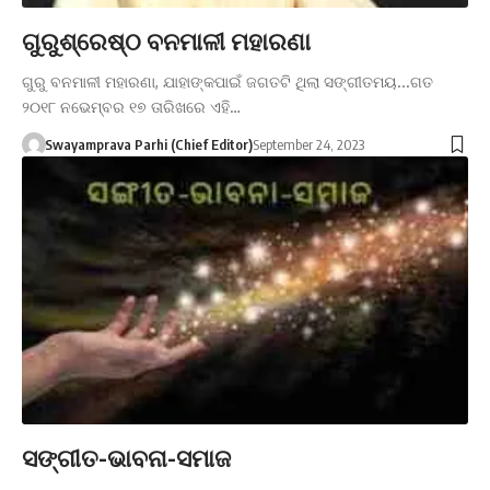
ଗୁରୁଶ୍ରେଷ୍ଠ ବନମାଳୀ ମହାରଣା
ଗୁରୁ ବନମାଳୀ ମହାରଣା, ଯାହାଙ୍କପାଇଁ ଜଗତଟି ଥିଲା ସଙ୍ଗୀତମୟ...ଗତ
୨୦୧୮ ନଭେମ୍ବର ୧୭ ତାରିଖରେ ଏହି…
Swayamprava Parhi (Chief Editor)
September 24, 2023
ସଙ୍ଗୀତ-ଭାବନା-ସମାଜ