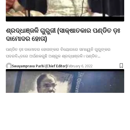
ଶ୍ରଦ୍ଧାଞ୍ଜଳି ଗୁରୁଜୀ (ସାକ୍ଷାତକାର ପଣ୍ଡିତ ଡ଼ଃ
ଦାମୋଦର ହୋତା)
ପଣ୍ଡିତ ଡ଼ଃ ଦାମୋଦର ହୋତାଙ୍କର ବିୟୋଗରେ ସମଧ୍ୱନି ଗୁରୁଙ୍କର
ପଦରବିନ୍ଦରେ ଅର୍ପଣକରୁଛି ଅଶ୍ରୁଳ ଶ୍ରଦ୍ଧାଞ୍ଜଳି। ପଣ୍ଡିତ…
Swayamprava Parhi (Chief Editor)
February 6, 2022