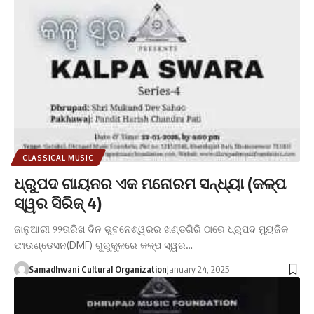
CLASSICAL MUSIC
ଧ୍ରୁପଦ ଗାୟନର ଏକ ମନୋରମ ସନ୍ଧ୍ୟା (କଳ୍ପ
ସ୍ୱର ସିରିଜ୍ 4)
ଜାନୁଆରୀ ୨୨ତାରିଖ ଦିନ ଭୁବନେଶ୍ୱରର ଖଣ୍ଡଗିରି ଠାରେ ଧ୍ରୁପଦ ମ୍ୟୁଜିକ
ଫାଉଣ୍ଡେସନ(DMF) ଗୁରୁକୁଳରେ କଳ୍ପ ସ୍ୱର…
Samadhwani Cultural Organization
January 24, 2025