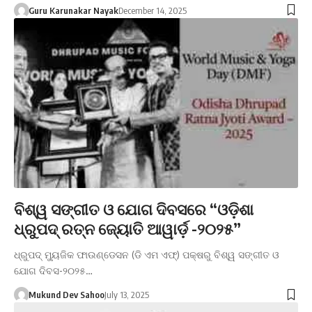
Guru Karunakar Nayak
December 14, 2025
ବିଶ୍ୱ ସଙ୍ଗୀତ ଓ ଯୋଗ ଦିବସରେ “ଓଡ଼ିଶା
ଧ୍ରୁପଦ୍ ରତ୍ନ ଜ୍ୟୋତି ଆୱାର୍ଡ଼ -୨୦୨୫”
ଧ୍ରୁପଦ୍ ମ୍ୟୁଜିକ ଫାଉଣ୍ଡେସନ (ଡି ଏମ ଏଫ୍) ପକ୍ଷରୁ ବିଶ୍ୱ ସଙ୍ଗୀତ ଓ
ଯୋଗ ଦିବସ-୨୦୨୫…
Mukund Dev Sahoo
July 13, 2025