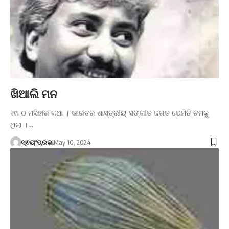
ଖିଆଲି ମନ
୧୯୮୦ ମସିହାର କଥା । ଭାରତର ଶାସ୍ତ୍ରୀୟ ସଙ୍ଗୀତ ଜଗତ ଯେମିତି ଚମକୁ
ଥିଲା ।…
ସ୍ଵୟଂପ୍ରଭା
May 10, 2024