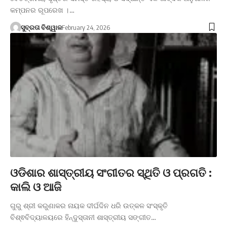
କମ୍ପନର ରୂପରେଖ ।…
ସୁବ୍ରତା ବିଶ୍ୱାଳ
February 24, 2026
ଓଡିଶାର ଶାସ୍ତ୍ରୀୟ ସଂଗୀତର ସ୍ଥିତି ଓ ପ୍ରଗତି :
କାଲି ଓ ଆଜି
ଗୁରୁ ଶ୍ରୀ କରୁଣାକର ନାୟକ ଦୀର୍ଘଦିନ ଧରି ଉତ୍କଳ ସଂସ୍କୃତି
ବିଶ୍ଵବିଦ୍ୟାଳୟରେ ହିନ୍ଦୁସ୍ତାନୀ ଶାସ୍ତ୍ରୀୟ ସଙ୍ଗୀତ…