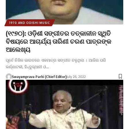
1970 AND ODISHI MUSIC
(୧୯୭୦): ଓଡ଼ିଶୀ ସଙ୍ଗୀତର ତତ୍କାଳୀନ ସ୍ଥିତି
ବିଷୟରେ ଆଚାର୍ଯ୍ୟ ତାରିଣୀ ଚରଣ ପାତ୍ରଙ୍କ
ଆଲେଖ୍ୟ
ପୂର୍ବେ ନିଖିଳ ଭାରତରେ ଏକମାତ୍ର ସଙ୍ଗୀତ ଚଳୁଥିଲା । ଆଜିର ପରି
କର୍ଣ୍ଣାଟକୀ, ହିନ୍ଦୁସ୍ଥାନୀ ଓ…
Swayamprava Parhi (Chief Editor)
July 26, 2022