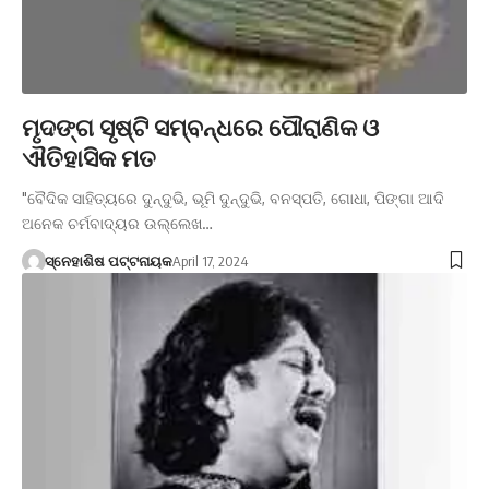
ମୃଦଙ୍ଗ ସୃଷ୍ଟି ସମ୍ବନ୍ଧରେ ପୌରାଣିକ ଓ
ଐତିହାସିକ ମତ
"ବୈଦିକ ସାହିତ୍ୟରେ ଦୁନ୍ଦୁଭି, ଭୂମି ଦୁନ୍ଦୁଭି, ବନସ୍ପତି, ଗୋଧା, ପିଙ୍ଗା ଆଦି
ଅନେକ ଚର୍ମବାଦ୍ୟର ଉଲ୍ଲେଖ…
ସ୍ନେହାଶିଷ ପଟ୍ଟନାୟକ
April 17, 2024