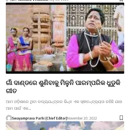
ଗାଁ ଦାଣ୍ଡରେ ଶୁଣିବାକୁ ମିଳୁନି ପାରମ୍ପରିକ ଧୁଡୁକି
ଗୀତ
ଆମ ଓଡ଼ିଶାରେ ଥିବା ବାଦ୍ୟଯନ୍ତ୍ରର ଭିନ୍ନ ଏକ ସ୍ଵାତନ୍ତ୍ର୍ୟତା ରହିଛି ଯାହା
ଆମ ପାଇଁ ଏକ…
Swayamprava Parhi (Chief Editor)
November 20, 2022