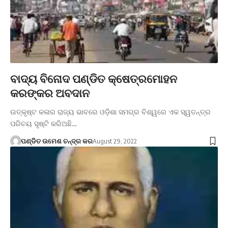
ବାଦ୍ୟ ବିନୋଦ ପଣ୍ଡିତ କ୍ଷେତ୍ରମୋହନ
କରଙ୍କର ଅବଦାନ
ଉତ୍କୃଷ୍ଟ କଳାର ରାଜ୍ୟ ଭାବରେ ଓଡ଼ିଶା ସମଗ୍ର ବିଶ୍ୱରେ ଏକ ସ୍ୱତନ୍ତ୍ର
ପରିଚୟ ସୃଷ୍ଟି କରିଅଛି…
ପଣ୍ଡିତ ଉମେଶ ଚନ୍ଦ୍ର କର
August 29, 2022