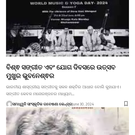
ବିଶ୍ଵ ସଙ୍ଗୀତ ଏବଂ ଯୋଗ ଦିବସରେ ଉତ୍ସବ
ମୁଖୁର ଭୁବନେଶ୍ଵର
ଭାରତୀୟ ଶାସ୍ତ୍ରୀୟ ସଙ୍ଗୀତକୁ ସକଳ ଶକ୍ତିର ଆଧାର ବୋଲି କୁହାଯାଏ।
ସଙ୍ଗୀତ କେବଳ ମନୋରଞ୍ଜନର ମାଧ୍ୟମ…
ସମଧ୍ୱନି ସାଂସ୍କୃତିକ ଗବେଷଣା କେନ୍ଦ୍ର
June 30, 2024