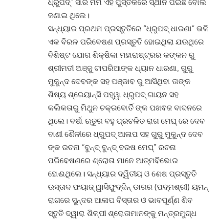
ଧ୍ରୁପଦ୍” ସାର ମର୍ମ ଏହି ପୁସ୍ତକରେ ସ୍ଥାନ ପଇଛି ବୋଲି
ଜଣାଇ ଥିଲେ।
ସନ୍ଧ୍ୟାର ପ୍ରଥମ ପ୍ରସ୍ତୁତିରେ “ଧ୍ରୁପଦ୍ ଧାରଣା” ଭଳି
ଏକ ବିରଳ ପରିବେଷଣ ପ୍ରସ୍ତୁତି ହୋଇଥିଲା ଯଉଥିରେ
ବିଶିଷ୍ଟ ଯୋଗ ଶିକ୍ଷିକା ମହାରାଷ୍ଟ୍ରର କଙ୍କନ ରୁ
ଶ୍ରୀମତୀ ଅଞ୍ଜୁ ଟାପରିଆଙ୍କ ଧ୍ୟାନ ଧାରଣା, ଗୁରୁ
ମୁକୁନ୍ଦ ଦେବଙ୍କ ସହ ପଞ୍ଜାବ ରୁ ଆସିଥିବା ତାଙ୍କ
ଶିଷ୍ୟ ଶ୍ରେୟାନ୍ସି ପହ୍ୱା ଧ୍ରୁପଦ୍ ଗାୟନ ସହ
କଲିକତାରୁ ମିଥୁନ ଚକ୍ରବୋର୍ତି ଙ୍କ ପଖଵଜ ବାଦନରେ
ଥିଲେ। ବର୍ଷା ଋତୁର ବହୁ ପ୍ରଚଳିତ ରାଗ ମେଘ୍ ରେ ଦେବ
ବାଣୀ ଶୈଳୀରେ ଧ୍ରୁପଦ୍ ଆଳାପ ସହ ଗୁରୁ ମୁକୁନ୍ଦ ଦେବ
ଙ୍କ ରଚନା “ବୁନ୍ଦ୍ ବୁନ୍ଦ୍ ବରଷ ମେଘ୍” ରଚନା
ପରିବେଷଣରେ ଶ୍ରୋତା ମାନେ ଆତ୍ମବିଭୋର
ହୋଈଥିଲେ। ସନ୍ଧ୍ୟାର ଦ୍ୱିତୀୟ ଓ ଶେଷ ପ୍ରସ୍ତୁତି
ଉସ୍ତାଦ ଫୟାଜ୍ ୱାସିଫୁଦ୍ଦିନ୍ ଡାଗର (ପଦ୍ମଶ୍ରୀ) ୟମନ୍
ରାଗରେ ସୁନ୍ଦର ଆଳାପ ବିସ୍ତାର ଓ ଭାବପୂର୍ଣ୍ଣ ଶିବ
ସ୍ତୁତି ଦ୍ୱାରା ଶିଳ୍ପୀ ଶ୍ରୋତାମାନଙ୍କୁ ମନ୍ତ୍ରମୁଗ୍ଧ