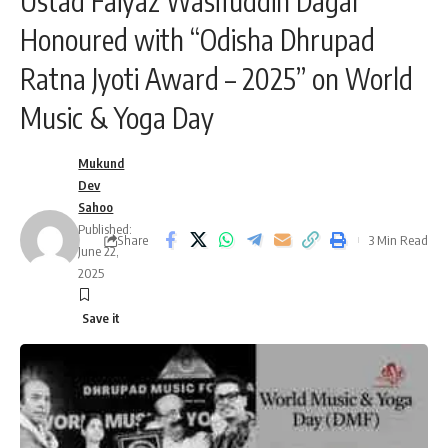
Ustad Faiyaz Wasifuddin Dagar
Honoured with “Odisha Dhrupad
Ratna Jyoti Award – 2025” on World
Music & Yoga Day
Mukund
Dev
Sahoo
Published:
Share
3 Min Read
June 22,
2025