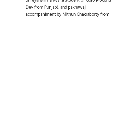
Dev from Punjab), and pakhawaj
accompaniment by Mithun Chakraborty from
Kolkata.
Guru Mukund Dev’s own Dhrupad
composition, “Bund Bund Baras Megh”, in the
monsoon raga Megh, rendered in the Deva
Vani style, left the audience spellbound and
emotionally stirred.
The concluding performance by Padma Shri
Ustad Faiyaz Wasifuddin Dagar was a
masterful exposition of Raga Yaman, with a
deeply emotive Shiva Stuti. His exquisite
aalaap and meditative voice held the
audience in rapt attention, creating an
atmosphere of spiritual absorption. In his
address, Ustad Dagar remarked that the