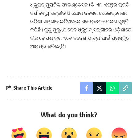
ଧ୍ରୁପଦ୍ ମ୍ୟୁଜିକ ଫାଉଣ୍ଡେସନ (ଡି ଏମ ଏଫ୍)ର ପ୍ରତି
ବର୍ଷ ବିଶ୍ୱ ସଙ୍ଗୀତ ଓ ଯୋଗ ଦିବସର ସେଲେବ୍ରେସନ
ଓଡ଼ିଶା ସଙ୍ଗୀତ ଇତିହାସରେ ଏକ ନୂତନ ଜାଗରଣ ସୃଷ୍ଟି
କରିଛି। ଗୁରୁ ମୁକୁନ୍ଦ ଦେବ ଧ୍ରୁପଦ୍ ସଙ୍ଗୀତର ଓଡ଼ିଶାରେ
ବୀଜ ରୋପଣ କରି ଏବେ ବିଦେଶ ଯାତ୍ରା ପାଇଁ ପ୍ରସ୍ୁତି
ଆରମ୍ଭ କରିଛନ୍ତି।
Share This Article
What do you think?