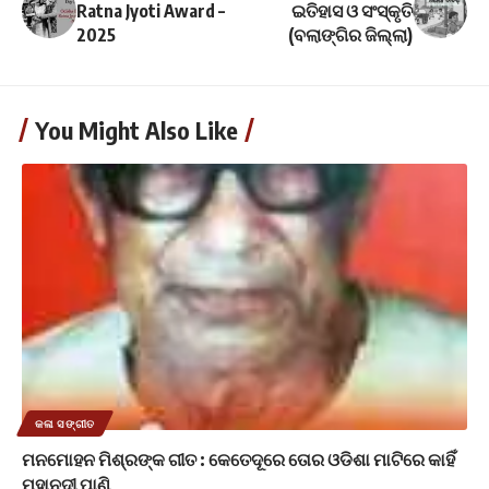
Ratna Jyoti Award –
ଇତିହାସ ଓ ସଂସ୍କୃତି
2025
(ବଲାଙ୍ଗିର ଜିଲ୍ଲା)
You Might Also Like
କଳା ସଙ୍ଗୀତ
ମନମୋହନ ମିଶ୍ରଙ୍କ ଗୀତ : କେତେଦୂରେ ତୋର ଓଡିଶା ମାଟିରେ କାହିଁ
ମହାନଦୀ ପାଣି