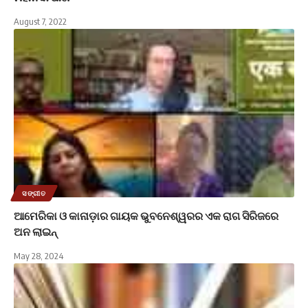
August 7, 2022
ସଙ୍ଗୀତ
ଆମେରିକା ଓ କାନାଡ଼ାର ଗାୟକ ଭୁବନେଶ୍ୱରର ଏକ ରାଗ ସିରିଜରେ
ଅନ ଲାଇନ୍
May 28, 2024