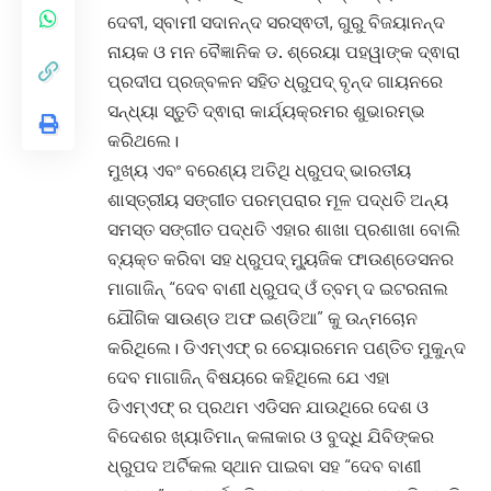
ଦେବୀ, ସ୍ବାମୀ ସଦାନନ୍ଦ ସରସ୍ଵତୀ, ଗୁରୁ ବିଜୟାନନ୍ଦ
ନାୟକ ଓ ମନ ବୈଜ୍ଞାନିକ ଡ. ଶ୍ରେୟା ପହୱାଙ୍କ ଦ୍ଵାରା
ପ୍ରଦୀପ ପ୍ରଜ୍ବଳନ ସହିତ ଧ୍ରୁପଦ୍ ବୃନ୍ଦ ଗାୟନରେ
ସନ୍ଧ୍ୟା ସ୍ତୁତି ଦ୍ଵାରା କାର୍ଯ୍ୟକ୍ରମର ଶୁଭାରମ୍ଭ
କରିଥଲେ।
ମୁଖ୍ୟ ଏବଂ ବରେଣ୍ୟ ଅତିଥି ଧ୍ରୁପଦ୍ ଭାରତୀୟ
ଶାସ୍ତ୍ରୀୟ ସଙ୍ଗୀତ ପରମ୍ପରାର ମୂଳ ପଦ୍ଧତି ଅନ୍ୟ
ସମସ୍ତ ସଙ୍ଗୀତ ପଦ୍ଧତି ଏହାର ଶାଖା ପ୍ରଶାଖା ବୋଲି
ବ୍ୟକ୍ତ କରିବା ସହ ଧ୍ରୁପଦ୍ ମ୍ୟୁଜିକ ଫାଉଣ୍ଡେସନର
ମାଗାଜିନ୍ “ଦେବ ବାଣୀ ଧ୍ରୁପଦ୍ ଓଁ ତ୍ବମ୍ ଦ ଇଟରନାଲ
ଯୌଗିକ ସାଉଣ୍ଡ ଅଫ ଇଣ୍ଡିଆ” କୁ ଉନ୍ମଚୋନ
କରିଥିଲେ। ଡିଏମ୍ଏଫ୍ ର ଚେୟାରମେନ ପଣ୍ତିତ ମୁକୁନ୍ଦ
ଦେବ ମାଗାଜିନ୍ ବିଷୟରେ କହିଥିଲେ ଯେ ଏହା
ଡିଏମ୍ଏଫ୍ ର ପ୍ରଥମ ଏଡିସନ ଯାଉଥିରେ ଦେଶ ଓ
ବିଦେଶର ଖ୍ୟାତିମାନ୍ କଳାକାର ଓ ବୁଦ୍ଧି ଯିବିଙ୍କର
ଧ୍ରୁପଦ ଅର୍ଟିକଲ ସ୍ଥାନ ପାଇବା ସହ “ଦେବ ବାଣୀ