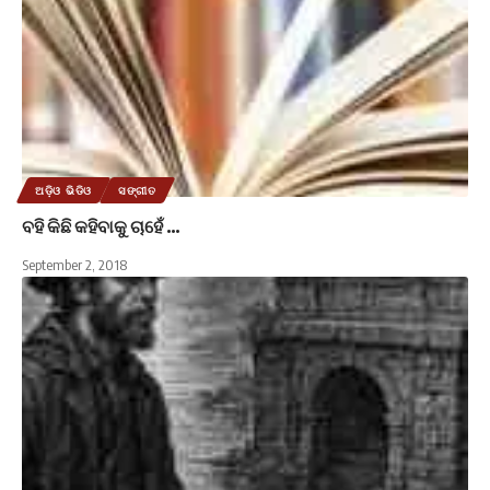
ଅଡ଼ିଓ ଭିଡିଓ
ସଙ୍ଗୀତ
ବହି କିଛି କହିବାକୁ ଚାହେଁ …
September 2, 2018