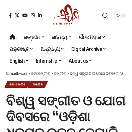
.
ସଙ୍ଗୀତ
ସାହିତ୍ୟ
ଗାଁ ଇତିହାସ
ପଡ଼କାଷ୍ଟ
ଅନ୍ୟାନ୍ୟ
Digital Archive
English
Internship
About us
Samadhwani
>
କଳା ସଙ୍ଗୀତ
>
ସଙ୍ଗୀତ
>
ବିଶ୍ୱ ସଙ୍ଗୀତ ଓ ଯୋଗ ଦିବସରେ “ଓଡ଼ିଶା ଧ୍ରୁପଦ୍ ରତ୍ନ ଜ୍ୟୋତି ଆୱାର୍ଡ଼ -୨୦୨୫”
କଳା ସଙ୍ଗୀତ
ସଙ୍ଗୀତ
ବିଶ୍ୱ ସଙ୍ଗୀତ ଓ ଯୋଗ
ଦିବସରେ “ଓଡ଼ିଶା