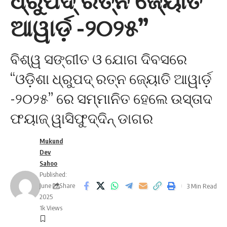
ଧ୍ରୁପଦ୍ ରତ୍ନ ଜ୍ୟୋତି
ଆୱାର୍ଡ଼ -୨୦୨୫”
ବିଶ୍ୱ ସଙ୍ଗୀତ ଓ ଯୋଗ ଦିବସରେ
“ଓଡ଼ିଶା ଧ୍ରୁପଦ୍ ରତ୍ନ ଜ୍ୟୋତି ଆୱାର୍ଡ଼
-୨୦୨୫” ରେ ସମ୍ମାନିତ ହେଲେ ଉସ୍ତାଦ
ଫୟାଜ୍ ୱାସିଫୁଦ୍ଦିନ୍ ଡାଗର
Mukund
Dev
Sahoo
Published:
June 22,
Share
3 Min Read
2025
1k Views