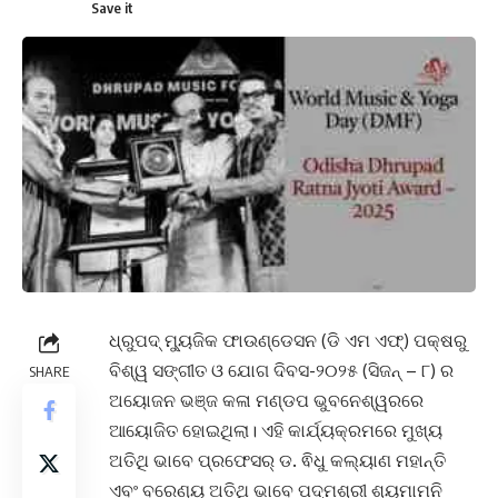
ଧ୍ରୁପଦ୍ ମ୍ୟୁଜିକ ଫାଉଣ୍ଡେସନ (ଡି ଏମ ଏଫ୍) ପକ୍ଷରୁ
ବିଶ୍ୱ ସଙ୍ଗୀତ ଓ ଯୋଗ ଦିବସ-୨୦୨୫ (ସିଜନ୍ – ୮) ର
SHARE
ଅୟୋଜନ ଭଞ୍ଜ କଳା ମଣ୍ଡପ ଭୁବନେଶ୍ୱରରେ
ଆୟୋଜିତ ହୋଇଥିଲା। ଏହି କାର୍ଯ୍ୟକ୍ରମରେ ମୁଖ୍ୟ
ଅତିଥି ଭାବେ ପ୍ରଫେସର୍ ଡ. ଵିଧୁ କଲ୍ୟାଣ ମହାନ୍ତି
ଏବଂ ବରେଣ୍ୟ ଅତିଥି ଭାବେ ପଦ୍ମଶ୍ରୀ ଶ୍ୟମାମନି