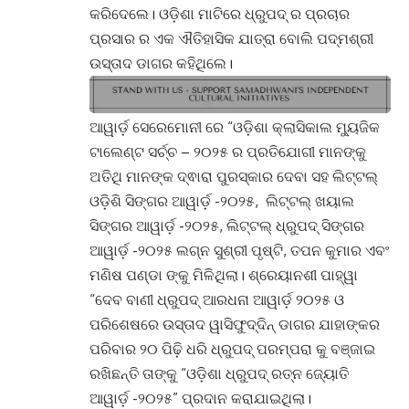
କରିଦେଲେ। ଓଡ଼ିଶା ମାଟିରେ ଧ୍ରୁପଦ୍ ର ପ୍ରଚାର
ପ୍ରସାର ର ଏକ ଐତିହାସିକ ଯାତ୍ରା ବୋଲି ପଦ୍ମଶ୍ରୀ
ଉସ୍ତାଦ ଡାଗର କହିଥିଲେ।
ଆୱାର୍ଡ଼ ସେରେମୋନୀ ରେ “ଓଡ଼ିଶା କ୍ଲାସିକାଲ ମ୍ୟୁଜିକ
ଟାଲେଣ୍ଟ ସର୍ଚ୍ଚ – ୨୦୨୫ ର ପ୍ରତିଯୋଗୀ ମାନଙ୍କୁ
ଅତିଥି ମାନଙ୍କ ଦ୍ଵାରା ପୁରସ୍କାର ଦେବା ସହ ଲିଟ୍ଟଲ୍
ଓଡ଼ିଶି ସିଙ୍ଗର ଆୱାର୍ଡ଼ -୨୦୨୫, ଲିଟ୍ଟଲ୍ ଖୟାଲ
ସିଙ୍ଗର ଆୱାର୍ଡ଼ -୨୦୨୫, ଲିଟ୍ଟଲ୍ ଧ୍ରୁପଦ୍ ସିଙ୍ଗର
ଆୱାର୍ଡ଼ -୨୦୨୫ ଲଗ୍ନ ସୁଶ୍ରୀ ପୃଷ୍ଟି, ତପନ କୁମାର ଏବଂ
ମଣିଷ ପଣ୍ଡା ଙ୍କୁ ମିଳିଥିଲା। ଶ୍ରେୟାନଶୀ ପାହ୍ୱା
“ଦେବ ବାଣୀ ଧ୍ରୁପଦ୍ ଆରଧନା ଆୱାର୍ଡ଼ ୨୦୨୫ ଓ
ପରିଶେଷରେ ଉସ୍ତାଦ ୱାସିଫୁଦ୍ଦିନ୍ ଡାଗର ଯାହାଙ୍କର
ପରିବାର ୨୦ ପିଢ଼ି ଧରି ଧ୍ରୁପଦ୍ ପରମ୍ପରା କୁ ବଞ୍ଜାଇ
ରଖିଛନ୍ତି ତାଙ୍କୁ “ଓଡ଼ିଶା ଧ୍ରୁପଦ୍ ରତ୍ନ ଜ୍ୟୋତି
ଆୱାର୍ଡ଼ -୨୦୨୫” ପ୍ରଦାନ କରାଯାଇଥିଲା।