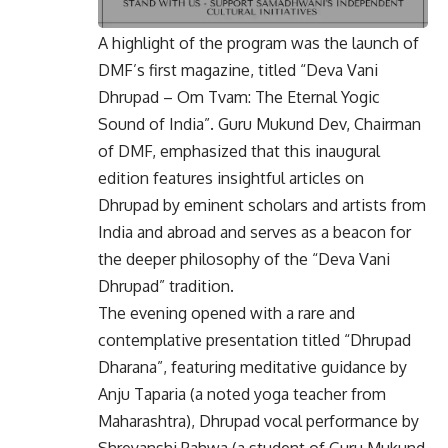
A highlight of the program was the launch of
DMF’s first magazine, titled “Deva Vani
Dhrupad – Om Tvam: The Eternal Yogic
Sound of India”. Guru Mukund Dev, Chairman
of DMF, emphasized that this inaugural
edition features insightful articles on
Dhrupad by eminent scholars and artists from
India and abroad and serves as a beacon for
the deeper philosophy of the “Deva Vani
Dhrupad” tradition.
The evening opened with a rare and
contemplative presentation titled “Dhrupad
Dharana”, featuring meditative guidance by
Anju Taparia (a noted yoga teacher from
Maharashtra), Dhrupad vocal performance by
Shreyanshi Pahwa (a student of Guru Mukund