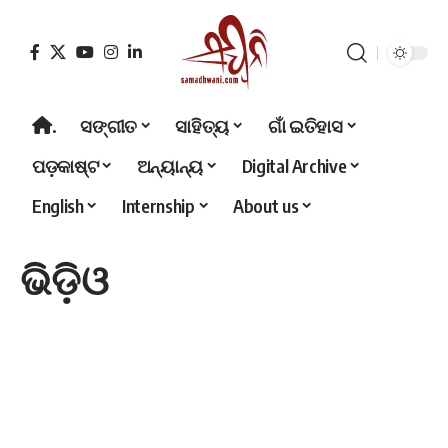
.
ସଙ୍ଗୀତ
ସାହିତ୍ୟ
ଗାଁ ଇତିହାସ
ପଡ଼କାଷ୍ଟ
ଅନ୍ୟାନ୍ୟ
Digital Archive
English
Internship
About us
ଭିଡ଼ିଓ