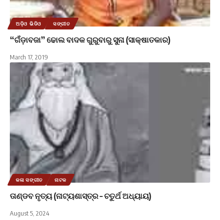
ଅଡ଼ିଓ ଭିଡିଓ
ସଙ୍ଗୀତ
“ଗଁଡ଼ାବଜା” ଢୋଲ ବାଦକ ଗୁରୁବାରୁ ସୁନା (ସାକ୍ଷାତକାର)
March 17, 2019
କଳା ସଙ୍ଗୀତ
ନାଟକ
ତାଣ୍ଡବ ନୃତ୍ୟ (ନାଟ୍ୟଶାସ୍ତ୍ର – ଚତୁର୍ଥ ଅଧ୍ୟାୟ)
August 5, 2024