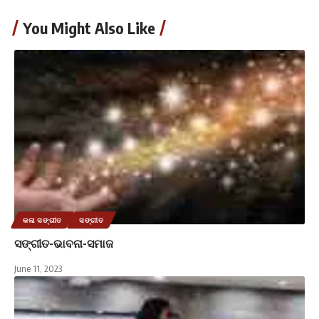
You Might Also Like
କଳା ସଙ୍ଗୀତ
ସଙ୍ଗୀତ
ସଙ୍ଗୀତ-ଭାବନା-ସମାଜ
June 11, 2023