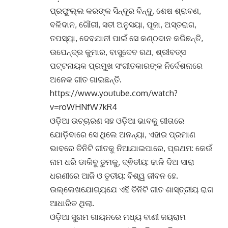
ପ୍ରଫୁଲ୍ଲ କରଙ୍କ ସିନ୍ଦୂର ବିନ୍ଦୁ, ଶେଷ ଶ୍ରାବଣ,
ବଳିଦାନ, ଗୌରୀ, ସତୀ ଅନୁସୟା, ପୂଜା, ଅସ୍ତରାଗ,
ତପସ୍ୟା, ଦେବଯାନୀ ପାଇଁ ସେ କଣ୍ଠଦାନ କରିଛନ୍ତି,
ଉପେନ୍ଦ୍ର କୁମାର, ବାସୁଦେବ ରଥ, ଶ୍ରୀବତ୍ସ
ପଟ୍ଟନାୟକ ପ୍ରମୁଖ ସଂଗୀତକାରଙ୍କ ନିର୍ଦେଶନାରେ
ଅନେକ ଗୀତ ଗାଇଛନ୍ତି.
https://www.youtube.com/watch?
v=roWHNfW7kR4
ଓଡ଼ିଆ ଉଚ୍ଚାରଣ ସହ ଓଡ଼ିଆ ଭାବକୁ ଗୀତାରେ
ଯୋଡ଼ିବାରେ ସେ ଥିଲେ ଅନନ୍ୟା, ଏହାର ପ୍ରମାଣ
ଭାବରେ ତିନିଟି ଗୀତକୁ ନିଆଯାଇପାରେ, ପ୍ରଥମ: କେଉଁ
ନାମ ଧରି ଡାକିବୁ ତୁମକୁ, ଦ୍ଵିତୀୟ: ଢାଳି ଦିଅ ସାରା
ଧରଣୀରେ ଆଜି ଓ ତୃତୀୟ: ବିଶ୍ୱ ଜୀବନ ହେ.
ଉଲ୍ଲେଖଯୋଗ୍ୟଯେ ଏହି ତିନିଟି ଗୀତ ଶାସ୍ତ୍ରୀୟ ରାଗ
ଆଧାରିତ ଥିଲା.
ଓଡ଼ିଆ ସୁଗମ ଗାୟନରେ ମଧ୍ୟ ବାଣୀ ଜୟରାମ