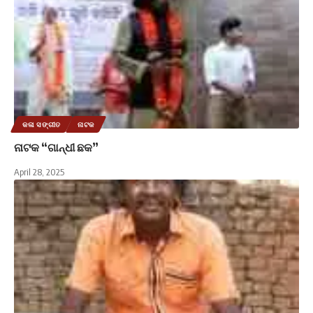
କଳା ସଙ୍ଗୀତ
ନାଟକ
ନାଟକ “ଗାନ୍ଧୀ ଛକ”
April 28, 2025