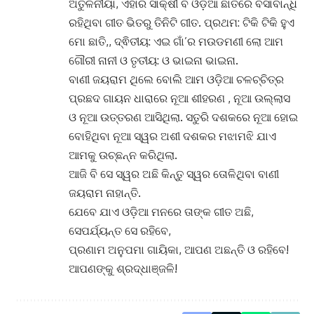
ଅତୁଳନୀୟା, ଏହାର ସାକ୍ଷୀ ବି ଓଡ଼ିଆ ଛାତିରେ ବସାବାନ୍ଧି
ରହିଥିବା ଗୀତ ଭିତରୁ ତିନିଟି ଗୀତ. ପ୍ରଥମ: ଟିକି ଟିକି ହୁଏ
ମୋ ଛାତି,, ଦ୍ଵିତୀୟ: ଏଇ ଗାଁ’ର ମଉଡମଣୀ ଲୋ ଆମ
ଗୌରୀ ନାନୀ ଓ ତୃତୀୟ: ଓ ଭାଇନା ଭାଇନା.
ବାଣୀ ଜୟରାମ ଥିଲେ ବୋଲି ଆମ ଓଡ଼ିଆ ଚଳଚ୍ଚିତ୍ର
ପ୍ରଛଦ ଗାୟନ ଧାରାରେ ନୂଆ ଶୀହରଣ , ନୂଆ ଉଲ୍ଲାସ
ଓ ନୂଆ ଉତ୍ତରଣ ଆସିଥିଲା. ସତୁରି ଦଶକରେ ନୂଆ ହୋଇ
ବୋହିଥିବା ନୂଆ ସ୍ୱର ଅଶୀ ଦଶକର ମଝାମଝି ଯାଏ
ଆମକୁ ଉଚ୍ଛନ୍ନ କରିଥିଲା.
ଆଜି ବି ସେ ସ୍ୱର ଅଛି କିନ୍ତୁ ସ୍ୱର ତୋଳିଥିବା ବାଣୀ
ଜୟରାମ ନାହାନ୍ତି.
ଯେବେ ଯାଏ ଓଡ଼ିଆ ମନରେ ତାଙ୍କ ଗୀତ ଅଛି,
ସେପର୍ଯ୍ୟନ୍ତ ସେ ରହିବେ,
ପ୍ରଣାମ ଅନୁପମା ଗାୟିକା, ଆପଣ ଅଛନ୍ତି ଓ ରହିବେ!
ଆପଣଙ୍କୁ ଶ୍ରଦ୍ଧାଞ୍ଜଳି!