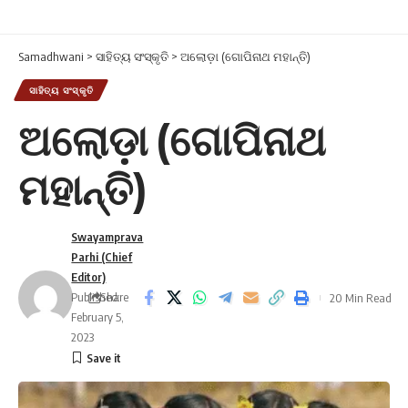
Samadhwani
>
ସାହିତ୍ୟ ସଂସ୍କୃତି
>
ଅଲୋଡ଼ା (ଗୋପିନାଥ ମହାନ୍ତି)
ସାହିତ୍ୟ ସଂସ୍କୃତି
ଅଲୋଡ଼ା (ଗୋପିନାଥ
ମହାନ୍ତି)
Swayamprava
Parhi (Chief
Editor)
Published:
Share
20 Min Read
February 5,
2023