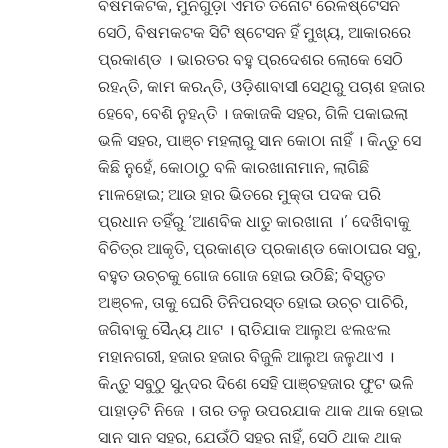
ବିଷମକଟକ, ମୁନିଗୁଡ଼ା ଏମିତି ତିନୋଟି ରେଳଷ୍ଟେସନ
ସେଠି, ବିଷମକଟକ ସିଟି ଷ୍ଟେସନ ହିଁ ମୁଖ୍ୟ, ଆକାରରେ
ପ୍ରକାଣ୍ଡ । ଭାରତର ବହୁ ପ୍ରଦେଶର ଲୋକେ ସେଠି
ରହନ୍ତି, କାମ କରନ୍ତି, ଓଡ଼ିଶାବାସୀ ସେଥିରୁ ପଚାଶ ହଜାର
ହେବେ, ବେଶି ନୁହନ୍ତି । ଜକାଜକି ସହର, ଗିଳି ପକାଇଲା
ଭଳି ସହର, ପାଞ୍ଚ ମହଲାରୁ ସାନ କୋଠା ନାହିଁ । କିନ୍ତୁ ସେ
କିଛି ନୁହେଁ, କୋଠାଠୁ ବଳି କାରଖାନାମାନ, ଲାଗିଛି
ମାଳହୋଇ; ଆଉ ହାର ଭିତରେ ମୁକ୍ତା ପଦକ ପରି
ପ୍ରଧାନ ତହିଁରୁ ‘ଆଣବିକ ଧାତୁ କାରଖାନା ।’ ଦେଖିବାକୁ
ବିଚିତ୍ର ଆକୃତି, ପ୍ରକାଣ୍ଡ ପ୍ରକାଣ୍ଡ କୋଠାଘର ସବୁ,
ବହୁତ ଉଚ୍ଚକୁ ଗୋଜ ଗୋଜ ହୋଇ ଉଠିଛି; ବିସ୍ତୃତ
ଅଞ୍ଚଳ, ତାକୁ ଘେରି ତିନିପରସ୍ତ ହୋଇ ଉଚ୍ଚ ପାଚିରି,
ଜଗିବାକୁ ସୈନ୍ୟ ଥାଟ । ରାତିଯାକ ଆଲୁଅ ଝଲଝଲ
ମହାନଗରୀ, ହଜାର ହଜାର ବିଜୁଳି ଆଲୁଅ ଜଳୁଥାଏ ।
କିନ୍ତୁ ସବୁଠୁ ସୁନ୍ଦର ଦିଶେ ସେହି ପାଞ୍ଚହଜାର ଫୁଟ ଭଳି
ପାହାଡ଼ଟି ନିଜେ । ତାର ତଳୁ ଉପରଯାକ ଥାକ ଥାକ ହୋଇ
ସାନ ସାନ ସହର, ଯେଉଁଠି ସହର ନାହିଁ, ସେଠି ଥାକ ଥାକ