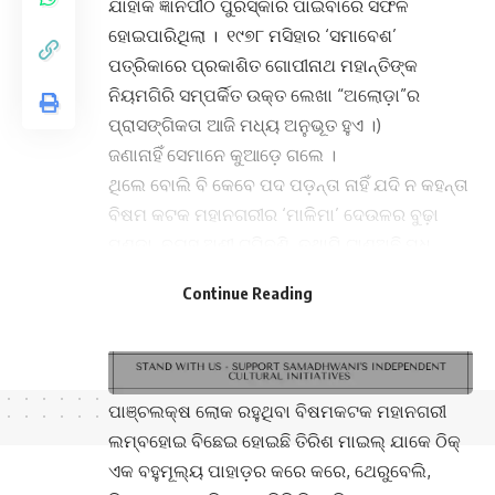
ଯାହାକି ଜ୍ଞାନପୀଠ ପୁରସ୍କାର ପାଇବାରେ ସଫଳ
ହୋଇପାରିଥିଲା । ୧୯୭୮ ମସିହାର ‘ସମାବେଶ’
ପତ୍ରିକାରେ ପ୍ରକାଶିତ ଗୋପୀନାଥ ମହାନ୍ତିଙ୍କ
ନିୟମଗିରି ସମ୍ପର୍କିତ ଉକ୍ତ ଲେଖା “ଅଲୋଡ଼ା”ର
ପ୍ରାସଙ୍ଗିକତା ଆଜି ମଧ୍ୟ ଅନୁଭୂତ ହୁଏ ।)
ଜଣାନାହିଁ ସେମାନେ କୁଆଡ଼େ ଗଲେ ।
ଥିଲେ ବୋଲି ବି କେବେ ପଦ ପଡ଼ନ୍ତା ନାହିଁ ଯଦି ନ କହନ୍ତା
ବିଷମ କଟକ ମହାନଗରୀର ‘ମାଳିମା’ ଦେଉଳର ବୁଢ଼ା
ପଣ୍ଡା, ବୟସ ଅଶୀ ଟପିବଣି, ତଥାପି ଟାଣଅଛି ମଧୁ
ପଣ୍ଡା । ପାକୁଆ ପାଟି ହସରେ ଫାଟିଯାଏ, କହେ ତାଙ୍କ
Continue Reading
ପାଟିରେ ‘ଧ’ ଟା ‘ଦ’ ହୋଇଯାଏ, ମତେ ଡାକୁଥିଲେ
‘ମଦୁଆ’ପଣ୍ଡା ।
ପାଞ୍ଚଲକ୍ଷ ଲୋକ ରହୁଥିବା ବିଷମକଟକ ମହାନଗରୀ
ଲମ୍ବହୋଇ ବିଛେଇ ହୋଇଛି ତିରିଶ ମାଇଲ୍ ଯାକେ ଠିକ୍
ଏକ ବହୁମୂଲ୍ୟ ପାହାଡ଼ର କରେ କରେ, ଥେରୁବେଲି,