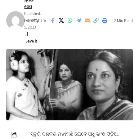
ଦେଓ
Published:
February
Share
2 Min Read
5, 2023
ସତୁରି ଦଶକର ମଝାମଝି ଯେବେ ଅଧିକାଂଶ ଓଡ଼ିଆ