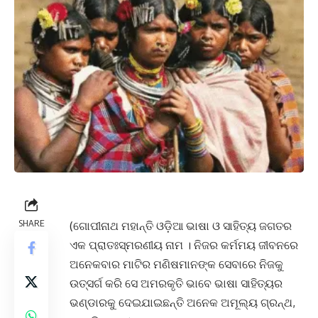
SHARE
(ଗୋପୀନାଥ ମହାନ୍ତି ଓଡ଼ିଆ ଭାଷା ଓ ସାହିତ୍ୟ ଜଗତର
ଏକ ପ୍ରାତଃସ୍ମରଣୀୟ ନାମ । ନିଜର କର୍ମମୟ ଜୀବନରେ
ଅନେକବାର ମାଟିର ମଣିଷମାନଙ୍କ ସେବାରେ ନିଜକୁ
ଉତ୍ସର୍ଗ କରି ସେ ଅମରକୃତି ଭାବେ ଭାଷା ସାହିତ୍ୟର
ଭଣ୍ଡାରକୁ ଦେଇଯାଇଛନ୍ତି ଅନେକ ଅମୂଲ୍ୟ ଗ୍ରନ୍ଥ,