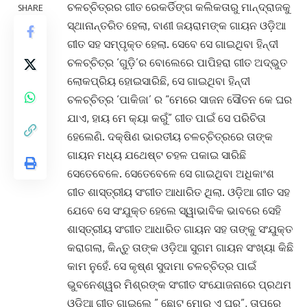
ଚଳଚ୍ଚିତ୍ରର ଗୀତ ରେକର୍ଡିଙ୍ଗ କଲିକତାରୁ ମାନ୍ଦ୍ରାଜକୁ
SHARE
ସ୍ଥାନାନ୍ତରିତ ହେଲା, ବାଣୀ ଜୟରାମଙ୍କ ଗାୟନ ଓଡ଼ିଆ
ଗୀତ ସହ ସମ୍ପୃକ୍ତ ହେଲା. ସେବେ ସେ ଗାଇଥିବା ହିନ୍ଦୀ
ଚଳଚ୍ଚିତ୍ର ‘ଗୁଡ଼ି’ର ବୋଲେରେ ପାପିହରା ଗୀତ ଅଦ୍ଭୁତ
ଲୋକପ୍ରିୟ ହୋଇସାରିଛି, ସେ ଗାଇଥିବା ହିନ୍ଦୀ
ଚଳଚ୍ଚିତ୍ର ‘ପାକିଜା’ ର “ମେରେ ସାଜନ ସୌତନ କେ ଘର
ଯାଏ, ହାୟ ମେ କ୍ୟା କରୁଁ” ଗୀତ ପାଇଁ ସେ ପରିଚିତା
ହେଲେଣି. ଦକ୍ଷିଣ ଭାରତୀୟ ଚଳଚ୍ଚିତ୍ରରେ ତାଙ୍କ
ଗାୟନ ମଧ୍ୟ ଯଥେଷ୍ଟ ଚହଳ ପକାଇ ସାରିଛି
ସେତେବେଳେ. ସେତେବେଳେ ସେ ଗାଇଥିବା ଅଧିକାଂଶ
ଗୀତ ଶାସ୍ତ୍ରୀୟ ସଂଗୀତ ଆଧାରିତ ଥିଲା. ଓଡ଼ିଆ ଗୀତ ସହ
ଯେବେ ସେ ସଂଯୁକ୍ତ ହେଲେ ସ୍ୱାଭାବିକ ଭାବରେ ସେହି
ଶାସ୍ତ୍ରୀୟ ସଂଗୀତ ଆଧାରିତ ଗାୟନ ସହ ତାଙ୍କୁ ସଂଯୁକ୍ତ
କରାଗଲା, କିନ୍ତୁ ତାଙ୍କ ଓଡ଼ିଆ ସୁଗମ ଗାୟନ ସଂଖ୍ୟା କିଛି
କାମ ନୁହେଁ. ସେ କୃଷ୍ଣ ସୁଦାମା ଚଳଚ୍ଚିତ୍ର ପାଇଁ
ଭୁବନେଶ୍ୱର ମିଶ୍ରଙ୍କ ସଂଗୀତ ସଂଯୋଜନାରେ ପ୍ରଥମ
ଓଡ଼ିଆ ଗୀତ ଗାଇଲେ ” ଛୋଟ ମୋର ଏ ଘର”, ତାପରେ