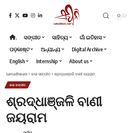
.
ସଙ୍ଗୀତ
ସାହିତ୍ୟ
ଗାଁ ଇତିହାସ
ପଡ଼କାଷ୍ଟ
ଅନ୍ୟାନ୍ୟ
Digital Archive
English
Internship
About us
Samadhwani
>
କଳା ସଙ୍ଗୀତ
>
ଶ୍ରଦ୍ଧାଞ୍ଜଳି ବାଣୀ ଜୟରାମ
କଳା ସଙ୍ଗୀତ
ଶ୍ରଦ୍ଧାଞ୍ଜଳି ବାଣୀ
ଜୟରାମ
ସୂର୍ଯ୍ୟ