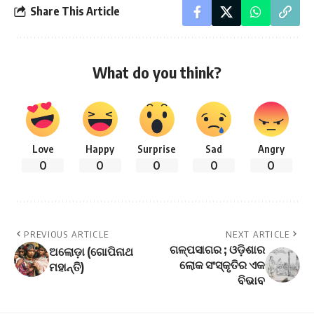
Share This Article
What do you think?
Love
Happy
Surprise
Sad
Angry
0
0
0
0
0
PREVIOUS ARTICLE
NEXT ARTICLE
ଗଳ୍ପସାଗର ; ଓଡ଼ିଶାର
ଅଲୋଡ଼ା (ଗୋପିନାଥ
ଲୋକ ସଂସ୍କୃତିର ଏକ
ମହାନ୍ତି)
ବିଭାବ