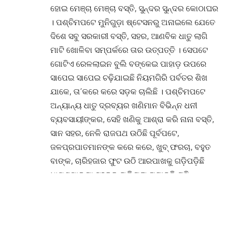
ହୋଇ ମେଞ୍ଚା ମେଞ୍ଚା ବସ୍ତି, ସୁନ୍ଦର ସୁନ୍ଦର କୋଠାଘର
। ପଶ୍ଚିମପଟେ ମୁନିଗୁଡ଼ା ଷ୍ଟେସନରୁ ଅନାଇଲେ ଯେତେ
ଦିଶେ ସବୁ ସରକାରୀ ବସ୍ତି, ସହର, ଆଣବିକ ଧାତୁ ଲାଗି
ମାଟି ଖୋଳିବା ସମ୍ପର୍କରେ ତାର ଉତ୍ପତ୍ତି । ସେପଟେ
ଗୋଟିଏ ରେଳଲାଇନ ବୁଲି ବଙ୍କେଇ ପାହାଡ଼ ଉପରେ
ସାପେଇ ସାପେଇ ଚଢ଼ିଯାଇଛି ନିୟମଗିରି ପର୍ବତର ଶିଖ
ଯାକେ, ତା’କରେ କରେ ସଡ଼କ ଚାଲିଛି । ପଶ୍ଚିମପଟେ
ଅନ୍ୟାନ୍ୟ ଧାତୁ ଦ୍ରବ୍ୟର ଖଣିମାନ ବିଭିନ୍ନ ଧନୀ
ବ୍ୟବସାୟୀଙ୍କର, ସେହି ଖଣିକୁ ଆଶ୍ରା କରି ନାନା ବସ୍ତି,
ସାନ ସହର, ନେଳି ରାଜପଥ ଉଠିଛି ପୂର୍ବପଟେ,
ଜଳପ୍ରପାତମାନଙ୍କ କରେ କରେ, ଖୁବ୍ ଫରଚା, ବହୁତ
ବାଙ୍କ, ଚାରିହଜାର ଫୁଟ ଉଠି ଆରପାଖକୁ ଗଡ଼ିପଡ଼ିଛି
ଧାମଣପାଙ୍ଗା ସହରରୁ ଚାଲିଗଲା ନାଗାବଳି ଟପି
କଲ୍ୟାଣସିଂହପୁର ସହରକୁ ଯେଉଁଠି ଲକ୍ଷେ ଲୋକଙ୍କ
ବାସ । ଆଉ ସାନ ବଡ଼ କେତେ ରାସ୍ତା ପାହାଡ଼ ଉପରକୁ
ଉଠିଛି, ଯାଇଛି ଖଣିମାନଙ୍କୁ । ଲମ୍ବାପାହାଡ଼ର ତୀଖ
ଅତଡ଼ା ତଳେ ସମାନ୍ତରାଳ ଭାବରେ ଚାଲିଛି ଖଣି