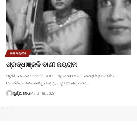
କଳା ସଙ୍ଗୀତ
ଶ୍ରଦ୍ଧାଞ୍ଜଳି ବାଣୀ ଜୟରାମ
ସତୁରି ଦଶକର ମଝାମଝି ଯେବେ ଅଧିକାଂଶ ଓଡ଼ିଆ ଚଳଚ୍ଚିତ୍ରର ଗୀତ
ରେକର୍ଡିଙ୍ଗ କଲିକତାରୁ ମାନ୍ଦ୍ରାଜକୁ ସ୍ଥାନାନ୍ତରିତ…
ସୂର୍ଯ୍ୟ ଦେଓ
March 18, 2023