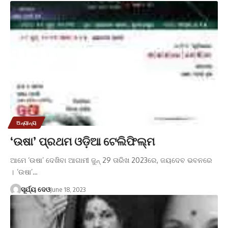
ଅନ୍ୟାନ୍ୟ
‘ଉଷା’ ପ୍ରଥମ ଓଡ଼ିଆ ଟେଲିଫିଲ୍ମ
ଆମେ ‘ଉଷା’ ଦେଖିବା ଆଗାମୀ ଜୁନ୍ 29 ତାରିଖ 2023ରେ, ଜୟଦେବ ଭବନରେ
। ‘ଉଷା’…
ସୂର୍ଯ୍ୟ ଦେଓ
June 18, 2023