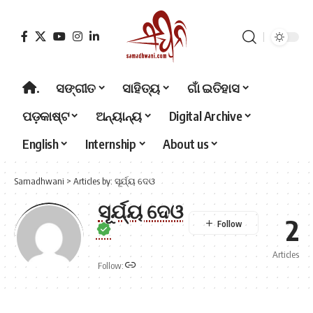
.
ସଙ୍ଗୀତ
ସାହିତ୍ୟ
ଗାଁ ଇତିହାସ
ପଡ଼କାଷ୍ଟ
ଅନ୍ୟାନ୍ୟ
Digital Archive
English
Internship
About us
Samadhwani
>
Articles by: ସୂର୍ଯ୍ୟ ଦେଓ
ସୂର୍ଯ୍ୟ ଦେଓ
2
Articles
Follow: