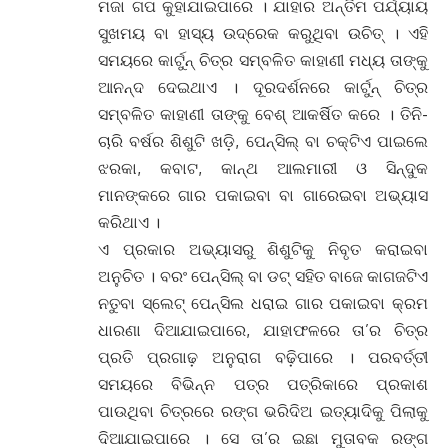
ମଜା ଗପ କୁହାଯାଇପାରେ । ଯାହାର ଅନ୍ତିମ ପର୍ଯ୍ୟାୟ
ସୁଖମୟ ବା ହାସ୍ୟ ଉଦ୍ରେକ କରୁଥିବା ଉଚିତ୍ । ଏହି
ସମୟରେ କାର୍ଟୁନ୍ ଚିତ୍ର ସମ୍ବଳିତ କାହାଣୀ ମଧ୍ୟ ତାଙ୍କୁ
ଆନନ୍ଦ ଦେଇଥାଏ । ଦୂରଦର୍ଶନରେ କାର୍ଟୁନ୍ ଚିତ୍ର
ସମ୍ବଳିତ କାହାଣୀ ତାଙ୍କୁ ବେଶ୍ ଆକର୍ଷିତ କରେ । ତିନି-
ଚାରି ବର୍ଷର ଶିଶୁଟି ଖଡ଼ି, ପେନ୍ସିଲ୍ ବା ଚକ୍ଟିଏ ପାଇଲେ
ଝରକା, କବାଟ, କାନ୍ଥ ଆଲମାରୀ ଓ ସିନ୍ଦୁକ
ମାନଙ୍କରେ ଗାର ପକାଇବା ବା ଗାରେଇବା ଅଭ୍ୟାସ
କରିଥାଏ ।
ଏ ପ୍ରକାର ଅଭ୍ୟାସରୁ ଶିଶୁଟିକୁ ନିବୃତ କରାଇବା
ଅନୁଚିତ । ବରଂ ପେନ୍ସିଲ୍ ବା ଡଟ୍ ସହିତ ବାଜେ କାଗଜଟିଏ
ନତୁବା ସ୍ଲେଟ୍ ପେନ୍ସିଲ ଧରାଇ ଗାର ପକାଇବା କ୍ରମ
ଧାରଣା ଦିଆଯାଇପାରେ, ଯାହାଫଳରେ ତା’ର ଚିତ୍ର
ପ୍ରତି ପ୍ରଗାଢ଼ ଅନୁରାଗ ବଢ଼ିପାରେ । ପରବର୍ତ୍ତୀ
ସମୟରେ ବିଭିନ୍ନ ପତ୍ର ପତ୍ରିକାରେ ପ୍ରକାଶ
ପାଉଥିବା ଚିତ୍ରରେ ରଙ୍ଗ ଭରିଦିଅ ଇତ୍ୟାଦିକୁ ପିଲାକୁ
ଦିଆଯାଇପାରେ । ସେ ତା’ର ଇଛା ମୁତାବକ ରଙ୍ଗ