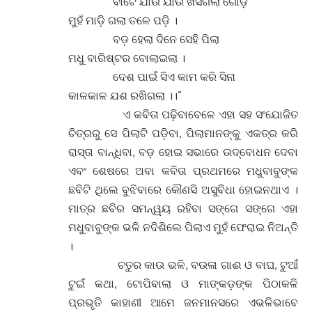
ବାଟେ ଯାଉଁ ଯାଉଁ ଖସିଗଲା ଗୋଡ଼
ମୁହଁ ମାଡ଼ି ଗଲା ତଳେ ପଡ଼ି ।
ବଡ଼ ହେଲା ଦିନେ ସେହି ପିଲା
ମଧୁ ବାରିଷ୍ଟର ବୋଲାଇଲା ।
ଦେଶ ପାଇଁ ସିଏ କାମ କରି ସିନା
କାଳକାଳ ଯଶ ରଖିଗଲା ।।”
ଏ କବିତା ପଢ଼ିବାବେଳେ ଏହା ସହ ସଂଯୋଜିତ
ଚିତ୍ରରୁ ସେ ପିଲାଟି ପଡ଼ିବା, ପିଲାମାନଙ୍କୁ ଏକତ୍ର କରି
ରାସ୍ତା ବାନ୍ଧିବା, ବଡ଼ ହୋଇ ସଭାରେ ଉଦ୍ବୋଧନ ଦେବା
ଏବଂ ଶେଷରେ ଅବା କବିତା ପ୍ରଥମରେ ମଧୁବାବୁଙ୍କ
ଛବିଟି ଥିଲେ ବୁଝିବାରେ କୌଣସି ଅସୁବିଧା ହୋଇନଥାଏ ।
ମାତ୍ର ଛବିର ସମନ୍ୱୟ ରହିବା ସଙ୍ଗେ ସଙ୍ଗେ ଏହା
ମଧୁବାବୁଙ୍କ ଭଳି ନଦିଶିଲେ ପିଲାଏ ମୁହଁ ଫେରାଇ ନିଅନ୍ତି
।
ଚତୁର କାଉ ଭଳି, ବଉଳା ଗାଈ ଓ ବାଘ, ଟୁଆଁ
ଟୁଇଁ କଥା, ଟୋପିବାଲା ଓ ମାଙ୍କଡ଼ଙ୍କ ପିଠାକଳି
ପ୍ରଭୃତି କାହାଣୀ ଆମେ ଜନମାନସରେ ଏଭଳିଭାବେ