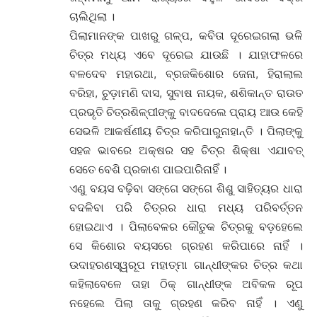
ଚାଲିଥିଲା ।
ପିଲାମାନଙ୍କ ପାଖରୁ ଗଳ୍ପ, କବିତା ଦୂରେଇଗଲା ଭଳି
ଚିତ୍ର ମଧ୍ୟ ଏବେ ଦୂରେଇ ଯାଉଛି । ଯାହାଫଳରେ
ବଳଦେବ ମହାରଥା, ବ୍ରଜକିଶୋର ଜେନା, ହିରାଲାଲ
ବରିହା, ଚୁଡ଼ାମଣି ଦାସ, ସୁବାଷ ନାୟକ, ଶଶିକାନ୍ତ ରାଉତ
ପ୍ରଭୃତି ଚିତ୍ରଶିଳ୍ପୀଙ୍କୁ ବାଦଦେଲେ ପ୍ରାୟ ଆଉ କେହି
ସେଭଳି ଆକର୍ଷଣୀୟ ଚିତ୍ର କରିପାରୁନାହାନ୍ତି । ପିଲାଙ୍କୁ
ସହଜ ଭାବରେ ଅକ୍ଷର ସହ ଚିତ୍ର ଶିକ୍ଷା ଏଯାବତ୍
ସେତେ ବେଶି ପ୍ରକାଶ ପାଇପାରିନାହିଁ ।
ଏଣୁ ବୟସ ବଢ଼ିବା ସଙ୍ଗେ ସଙ୍ଗେ ଶିଶୁ ସାହିତ୍ୟର ଧାରା
ବଦଳିବା ପରି ଚିତ୍ରର ଧାରା ମଧ୍ୟ ପରିବର୍ତ୍ତନ
ହୋଇଥାଏ । ପିଲାବେଳର କୌତୁକ ଚିତ୍ରକୁ ବଡ଼ହେଲେ
ସେ କିଶୋର ବୟସରେ ଗ୍ରହଣ କରିପାରେ ନାହିଁ ।
ଉଦାହରଣସ୍ୱରୂପ ମହାତ୍ମା ଗାନ୍ଧୀଙ୍କର ଚିତ୍ର କଥା
କହିଲାବେଳେ ତାହା ଠିକ୍ ଗାନ୍ଧୀଙ୍କ ଅବିକଳ ରୂପ
ନହେଲେ ପିଲା ତାକୁ ଗ୍ରହଣ କରିବ ନାହିଁ । ଏଣୁ