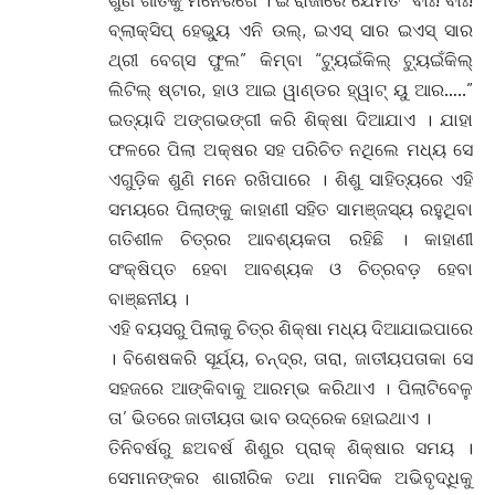
ବ୍ଲାକ୍ସିପ୍ ହେଭ୍ୟୁ ଏନି ଉଲ୍, ଇଏସ୍ ସାର ଇଏସ୍ ସାର
ଥ୍ରୀ ବେଗ୍ସ ଫୁଲ” କିମ୍ବା “ଟ୍ୟୁଇଁକିଲ୍ ଟ୍ୟୁଇଁକିଲ୍
ଲିଟିଲ୍ ଷ୍ଟାର, ହାଓ ଆଇ ୱାଣ୍ଡର ହ୍ୱାଟ୍ ୟୁ ଆର…..”
ଇତ୍ୟାଦି ଅଙ୍ଗଭଙ୍ଗୀ କରି ଶିକ୍ଷା ଦିଆଯାଏ । ଯାହା
ଫଳରେ ପିଲା ଅକ୍ଷର ସହ ପରିଚିତ ନଥିଲେ ମଧ୍ୟ ସେ
ଏଗୁଡ଼ିକ ଶୁଣି ମନେ ରଖିପାରେ । ଶିଶୁ ସାହିତ୍ୟରେ ଏହି
ସମୟରେ ପିଲାଙ୍କୁ କାହାଣୀ ସହିତ ସାମଞ୍ଜସ୍ୟ ରହୁଥିବା
ଗତିଶୀଳ ଚିତ୍ରର ଆବଶ୍ୟକତା ରହିଛି । କାହାଣୀ
ସଂକ୍ଷିପ୍ତ ହେବା ଆବଶ୍ୟକ ଓ ଚିତ୍ରବଡ଼ ହେବା
ବାଞ୍ଛନୀୟ ।
ଏହି ବୟସରୁ ପିଲାକୁ ଚିତ୍ର ଶିକ୍ଷା ମଧ୍ୟ ଦିଆଯାଇପାରେ
। ବିଶେଷକରି ସୂର୍ଯ୍ୟ, ଚନ୍ଦ୍ର, ତାରା, ଜାତୀୟପତାକା ସେ
ସହଜରେ ଆଙ୍କିବାକୁ ଆରମ୍ଭ କରିଥାଏ । ପିଲାଟିବେଳୁ
ତା’ ଭିତରେ ଜାତୀୟତା ଭାବ ଉଦ୍ରେକ ହୋଇଥାଏ ।
ତିନିବର୍ଷରୁ ଛଅବର୍ଷ ଶିଶୁର ପ୍ରାକ୍ ଶିକ୍ଷାର ସମୟ ।
ସେମାନଙ୍କର ଶାରୀରିକ ତଥା ମାନସିକ ଅଭିବୃଦ୍ଧିକୁ