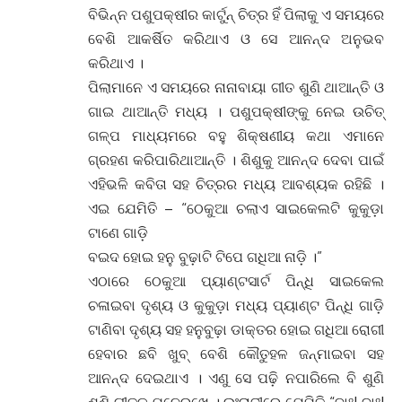
ବିଭିନ୍ନ ପଶୁପକ୍ଷୀର କାର୍ଟୁନ୍ ଚିତ୍ର ହିଁ ପିଲାକୁ ଏ ସମୟରେ
ବେଶି ଆକର୍ଷିତ କରିଥାଏ ଓ ସେ ଆନନ୍ଦ ଅନୁଭବ
କରିଥାଏ ।
ପିଲାମାନେ ଏ ସମୟରେ ନାନାବାୟା ଗୀତ ଶୁଣି ଥାଆନ୍ତି ଓ
ଗାଇ ଥାଆନ୍ତି ମଧ୍ୟ । ପଶୁପକ୍ଷୀଙ୍କୁ ନେଇ ଉଚିତ୍
ଗଳ୍ପ ମାଧ୍ୟମରେ ବହୁ ଶିକ୍ଷଣୀୟ କଥା ଏମାନେ
ଗ୍ରହଣ କରିପାରିଥାଆନ୍ତି । ଶିଶୁକୁ ଆନନ୍ଦ ଦେବା ପାଇଁ
ଏହିଭଳି କବିତା ସହ ଚିତ୍ରର ମଧ୍ୟ ଆବଶ୍ୟକ ରହିଛି ।
ଏଇ ଯେମିତି – “ଠେକୁଆ ଚଲାଏ ସାଇକେଲଟି କୁକୁଡ଼ା
ଟାଣେ ଗାଡ଼ି
ବଇଦ ହୋଇ ହନୁ ବୁଢ଼ାଟି ଟିପେ ଗଧିଆ ନାଡ଼ି ।”
ଏଠାରେ ଠେକୁଆ ପ୍ୟାଣ୍ଟସାର୍ଟ ପିନ୍ଧି ସାଇକେଲ
ଚଳାଇବା ଦୃଶ୍ୟ ଓ କୁକୁଡ଼ା ମଧ୍ୟ ପ୍ୟାଣ୍ଟ ପିନ୍ଧି ଗାଡ଼ି
ଟାଣିବା ଦୃଶ୍ୟ ସହ ହନୁବୁଢ଼ା ଡାକ୍ତର ହୋଇ ଗଧିଆ ରୋଗୀ
ହେବାର ଛବି ଖୁବ୍ ବେଶି କୌତୁହଳ ଜନ୍ମାଇବା ସହ
ଆନନ୍ଦ ଦେଇଥାଏ । ଏଣୁ ସେ ପଢ଼ି ନପାରିଲେ ବି ଶୁଣି
ଶୁଣି ଗୀତକୁ ମନେରଖେ । ଇଂରାଜୀରେ ଯେମିତି “ବାଃ! ବାଃ!