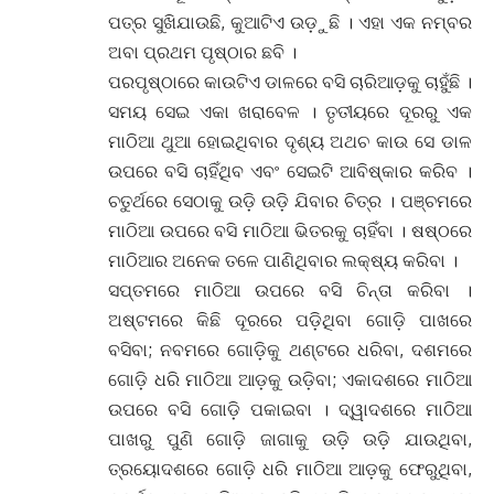
ପତ୍ର ସୁଖିଯାଉଛି, କୁଆଟିଏ ଉଡ଼ୁଛି । ଏହା ଏକ ନମ୍ବର
ଅବା ପ୍ରଥମ ପୃଷ୍ଠାର ଛବି ।
ପରପୃଷ୍ଠାରେ କାଉଟିଏ ଡାଳରେ ବସି ଚାରିଆଡ଼କୁ ଚାହୁଁଛି ।
ସମୟ ସେଇ ଏକା ଖରାବେଳ । ତୃତୀୟରେ ଦୂରରୁ ଏକ
ମାଠିଆ ଥୁଆ ହୋଇଥିବାର ଦୃଶ୍ୟ ଅଥଚ କାଉ ସେ ଡାଳ
ଉପରେ ବସି ଚାହିଁଥିବ ଏବଂ ସେଇଟି ଆବିଷ୍କାର କରିବ ।
ଚତୁର୍ଥରେ ସେଠାକୁ ଉଡ଼ି ଉଡ଼ି ଯିବାର ଚିତ୍ର । ପଞ୍ଚମରେ
ମାଠିଆ ଉପରେ ବସି ମାଠିଆ ଭିତରକୁ ଚାହିଁବା । ଷଷ୍ଠରେ
ମାଠିଆର ଅନେକ ତଳେ ପାଣିଥିବାର ଲକ୍ଷ୍ୟ କରିବା ।
ସପ୍ତମରେ ମାଠିଆ ଉପରେ ବସି ଚିନ୍ତା କରିବା ।
ଅଷ୍ଟମରେ କିଛି ଦୂରରେ ପଡ଼ିଥିବା ଗୋଡ଼ି ପାଖରେ
ବସିବା; ନବମରେ ଗୋଡ଼ିକୁ ଥଣ୍ଟରେ ଧରିବା, ଦଶମରେ
ଗୋଡ଼ି ଧରି ମାଠିଆ ଆଡ଼କୁ ଉଡ଼ିବା; ଏକାଦଶରେ ମାଠିଆ
ଉପରେ ବସି ଗୋଡ଼ି ପକାଇବା । ଦ୍ୱାଦଶରେ ମାଠିଆ
ପାଖରୁ ପୁଣି ଗୋଡ଼ି ଜାଗାକୁ ଉଡ଼ି ଉଡ଼ି ଯାଉଥିବା,
ତ୍ରୟୋଦଶରେ ଗୋଡ଼ି ଧରି ମାଠିଆ ଆଡ଼କୁ ଫେରୁଥିବା,