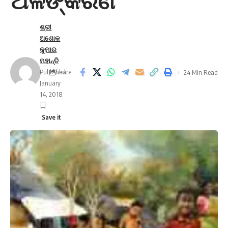
ଅଳଙ୍କରଣ
ଶ୍ରୀ
ଅଶୋକ
କୁମାର
ମହାନ୍ତି
Published:
Share
24 Min Read
January
14, 2018