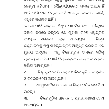
ଚେଷ୍ଟା କରିଥାଏ । ସୌନ୍ଦର୍ଯ୍ୟବୋଧ ଜ୍ଞାନର ଅଭାବ ହିଁ
ଆଜି ପରିବେଶ ନଷ୍ଟ ପାଇଁ ଏକାନ୍ତ ଭାବରେ ଦାୟୀ,
ଏଥିରେ ସନ୍ଦେହ ନାହିଁ ।
ମୋଟାମୋଟି ଭାବରେ ଶିଶୁର ମାନସିକ ତଥା ବୌଦ୍ଧିକ
ବିକାଶ ଦିଗରେ ଚିତ୍ରର ଯେ ଭୂମିକା ରହିଛି ଏଥିପ୍ରତି
ସମସ୍ତେ ସଚେତନ ହେବା ଆବଶ୍ୟକ । ଚିତ୍ର
ଶିଶୁମାନଙ୍କୁ ଶିଶୁ ସାହିତ୍ୟ ପ୍ରତି ଆକୃଷ୍ଟ କରିବାର ଏକ
ମୁଖ୍ୟ ଅସ୍ତ୍ର । ଏଣୁ ଚିତ୍ରରୂପକ ଅସ୍ତ୍ର ସଠିକ୍
ପ୍ରୟୋଗ କରିବା ପାଇଁ ନିମ୍ନୋକ୍ତ ଉପାୟ ଅବଲମ୍ବନ
କରିବା ଆବଶ୍ୟକ ।
୧. ଶିଶୁ ପୁସ୍ତକ ଓ ପତ୍ରପତ୍ରିକାଗୁଡ଼ିକ ରଙ୍ଗୀନ
ଓ ଚିତ୍ରିତ ହେବା ଆବଶ୍ୟକ ।
୨. ଅସ୍ୱାଭାବିକ ଓ କଳାଧଳା ଚିତ୍ର ବର୍ଜନ କରାଯିବା
ଉଚିତ୍ ।
୩. ଚିତ୍ରଗୁଡ଼ିକ ଜୀବନ୍ତ ଓ ପ୍ରଭାବଶାଳୀ ହେବା
ଆବଶ୍ୟକ ।