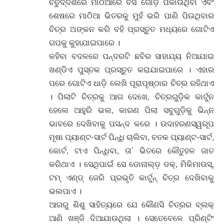
ଚତୁର୍ଦ୍ଦଶରେ ମାଠିଆରେ ବସି ଗୋଡ଼ି ପକାଉଥିବା ଏବଂ
ଶେଷରେ ମାଠିଆ ଭିତରକୁ ମୁହଁ ଭରି ପାଣି ପିଉଥିବାର
ଚିତ୍ର ଅଙ୍କନ କରି ବହି ପ୍ରସ୍ତୁତ ମଧ୍ୟରେ ଗୋଟିଏ
ଗପକୁ କୁହାଯାଇପାରେ ।
କହିବା ବଦଳରେ ପନ୍ଦରଟି ଛବିର ସାହାଯ୍ୟ ନିଆଯାଇ
ଖଣ୍ଡିଏ ପୁସ୍ତକ ପ୍ରସ୍ତୁତ କରାଯାଇପାରେ । ଏହାର
ପରେ ଗୋଟିଏ ଧାଡ଼ି ଲେଖି ପୂରାପୃଷ୍ଠାର ଚିତ୍ର ରହିଥାଏ
। ପିଲାଟି ଚିତ୍ରକୁ ଆଗ ଦେଖେ, ଚିତ୍ରଗୁଡ଼ିକ କାର୍ଟୁନ
ହେଲେ ଆହୁରି ଭଲ, କାରଣ ପିଲା ସବୁଗୁଡ଼ିକୁ ଭିନ୍ନ
ଭାବରେ ଦେଖିବାକୁ ପସନ୍ଦ କରେ । ଉଦାହରଣସ୍ୱରୂପ
ମୂଷା ପ୍ୟାଣ୍ଟ-ସାର୍ଟ ପିନ୍ଧି ଚାଲିବା, ବତକ ପ୍ୟାଣ୍ଟ-ସାର୍ଟ,
କୋର୍ଟ, ଟାଏ ପିନ୍ଧିବା, ତା’ ଭିତରେ କୌତୁହଳ ଜାତ
କରିଥାଏ । ସେଥିପାଇଁ ସେ ଡୋନାଲ୍ଡ଼ ଡକ୍, ମିକିମାଉସ୍,
ଟମ୍ ଏଣ୍ଡ୍ ଜେରି ପ୍ରଭୃତି କାର୍ଟୁନ୍ ଚିତ୍ର ଦେଖିବାକୁ
ଭଲପାଏ ।
ଆଗରୁ ଶିଶୁ ସାହିତ୍ୟରେ ଯେ କୌଣସି ଚିତ୍ରର ବ୍ଲକ୍
ଆଣି ଖଞ୍ଜି ଦିଆଯାଉଥିଲା । ସେତେବେଳେ ପ୍ରିଣ୍ଟିଂ