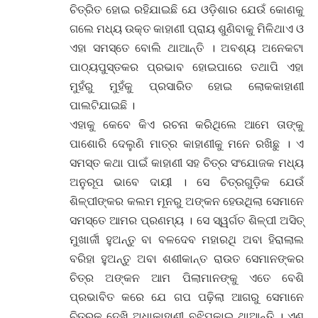
ଚିତ୍ରିତ ହୋଇ ରହିଯାଇଛି ଯେ ଓଡ଼ିଶାର ଯେଉଁ କୋଣକୁ
ଗଲେ ମଧ୍ୟ ଉକ୍ତ କାହାଣୀ ପ୍ରାୟ ଶୁଣିବାକୁ ମିଳିଥାଏ ଓ
ଏହା ସମସ୍ତେ ବୋଲି ଥାଆନ୍ତି । ଅବଶ୍ୟ ଅନେକଟା
ପାଠ୍ୟପୁସ୍ତକର ପ୍ରଭାବ ହୋଇପାରେ ତଥାପି ଏହା
ମୁହଁରୁ ମୁହଁକୁ ପ୍ରସାରିତ ହୋଇ ଲୋକକାହାଣୀ
ପାଲଟିଯାଇଛି ।
ଏହାକୁ କେବେ କିଏ ରଚନା କରିଥିଲେ ଆମେ ତାଙ୍କୁ
ପାଶୋରି ଦେଲୁଣି ମାତ୍ର କାହାଣୀକୁ ମନେ ରଖିଛୁ । ଏ
ସମସ୍ତ କଥା ପାଇଁ କାହାଣୀ ସହ ଚିତ୍ର ସଂଯୋଜକ ମଧ୍ୟ
ଅନୁରୂପ ଭାବେ ଦାୟୀ । ସେ ଚିତ୍ରଗୁଡ଼ିକ ଯେଉଁ
ଶିଳ୍ପୀଙ୍କର କଲମ ମୂନରୁ ଅଙ୍କନ ହେଉଥିଲା ସେମାନେ
ସମସ୍ତେ ଆମର ପ୍ରଣମ୍ୟ । ସେ ସ୍ୱର୍ଗତ ଶିଳ୍ପୀ ଅସିତ୍
ମୁଖାର୍ଜୀ ହୁଅନ୍ତୁ ବା ବଳଦେବ ମହାରଥି ଅବା ହିରାଲାଲ
ବରିହା ହୁଅନ୍ତୁ ଅବା ଶଶୀକାନ୍ତ ରାଉତ ସେମାନଙ୍କର
ଚିତ୍ର ଅଙ୍କନ ଆମ ପିଲାମାନଙ୍କୁ ଏତେ ବେଶି
ପ୍ରଭାବିତ କରେ ଯେ ଗପ ପଢ଼ିଲା ଆଗରୁ ସେମାନେ
ଚିତ୍ରକୁ ଦେଖି ଅଧାକାହାଣୀ ବୁଝିପକାଇ ଥାଆନ୍ତି । ଏଣୁ