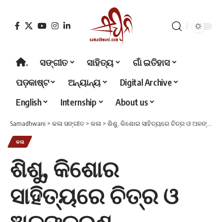
.
ସଙ୍ଗୀତ
ସାହିତ୍ୟ
ଗାଁ ଇତିହାସ
ପଡ଼କାଷ୍ଟ
ଅନ୍ୟାନ୍ୟ
Digital Archive
English
Internship
About us
Samadhwani
>
କଳା ସଙ୍ଗୀତ
>
କଳା
>
ଶିଶୁ, କିଶୋର ସାହିତ୍ୟରେ ଚିତ୍ର ଓ ଅଳଙ୍କରଣ
କଳା
ଶିଶୁ, କିଶୋର
ସାହିତ୍ୟରେ ଚିତ୍ର ଓ