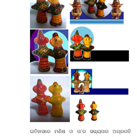
ଇତିହାସରେ ମଣିଷ ଓ ତା’ର ସଭ୍ୟତାର ଅଗ୍ରଗତି