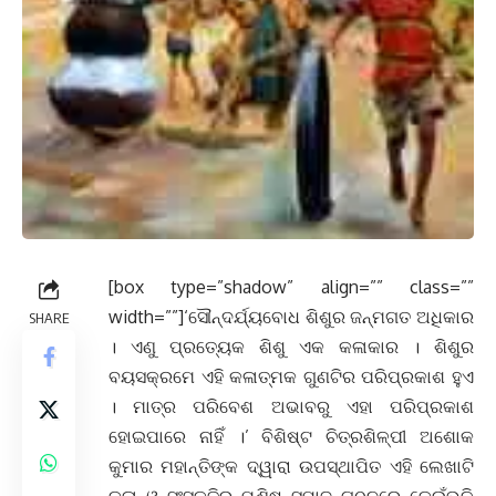
[box type=”shadow” align=”” class=””
width=””]‘ସୌନ୍ଦର୍ଯ୍ୟବୋଧ ଶିଶୁର ଜନ୍ମଗତ ଅଧିକାର
SHARE
। ଏଣୁ ପ୍ରତ୍ୟେକ ଶିଶୁ ଏକ କଳାକାର । ଶିଶୁର
ବୟସକ୍ରମେ ଏହି କଳାତ୍ମକ ଗୁଣଟିର ପରିପ୍ରକାଶ ହୁଏ
। ମାତ୍ର ପରିବେଶ ଅଭାବରୁ ଏହା ପରିପ୍ରକାଶ
ହୋଇପାରେ ନାହିଁ ।’ ବିଶିଷ୍ଟ ଚିତ୍ରଶିଳ୍ପୀ ଅଶୋକ
କୁମାର ମହାନ୍ତିଙ୍କ ଦ୍ୱାରା ଉପସ୍ଥାପିତ ଏହି ଲେଖାଟି