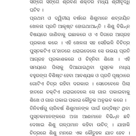
ସଙ୍ଗେ ସଙ୍ଗେ ଶ୍ରବଣ ଶକ୍ତିର ମଧ୍ୟ ଶ୍ରୀବୃଦ୍ଧି
ଘଟିବ ।
ପ୍ରଥମ ଓ ଦ୍ୱିତୀୟ ବର୍ଷରେ ଶିଶୁମାନେ ଶବ୍ଦାୟିତ
ଖେଳନା ପ୍ରତି ଆକୃଷ୍ଟ ହୋଇଥାଆନ୍ତି । ଶିଶୁ ବିଭିନ୍ନ
ବିଷୟରେ ଜାଣିବାକୁ ଇଛାକରେ ଓ ଏ ଦିଗରେ ଆଗ୍ରହ
ପ୍ରକାଶ କରେ । ଏହି ଖେଳନା ସହ ସେହିଭଳି ବିଚିତ୍ର
ପୁସ୍ତକଟିଏ ତା’ହାତରେ ଧରାଇଦେଲେ ସେ ଉଭୟ ପ୍ରତି
ଆଗ୍ରହ ପ୍ରକାଶକରେ ଓ ଚିହ୍ନିବା ଶିଖେ । ଏହି
ସମୟରେ ପିଲାକୁ ଦିଆଯାଇଥିବା ପୁସ୍ତକ ମଧ୍ୟ
ବହୁରଙ୍ଗ ବିଶିଷ୍ଟ ହେବା ଆବଶ୍ୟକ ଓ ପ୍ରତି ପୃଷ୍ଠାରେ
ଗୋଟିଏ ଚିତ୍ର ରହିବା ଦରକାର । ସେତେବେଳେ ପିଲା
ହାତରେ ଚକ୍ଟିଏ ଧରାଇଦେଲେ ସେ ଗାର ପକାଇବାକୁ
ଶିଖେ ଓ ଗାର ପକାଇ ପକାଇ କୌତୁକ ଅନୁଭବ କରେ ।
ତିନିବର୍ଷରୁ ଚାରିବର୍ଷ ଶିଶୁମାନଙ୍କ ପାଇଁ ଉଦ୍ଦିଷ୍ଟ ଥିବା
ପୁସ୍ତକମାନଙ୍କରେ ଅଜା ଆଈମାନେ ବିଭିନ୍ନ ଛବି
ଦେଖାଇ ଶିଶୁ ଗଳ୍ପମାନ କହିବା ଉଚିତ୍ । ଯାହାକି
ଚିତ୍ରରେ ଶିଶୁ ମନରେ ଏକ କୌତୁହଳ ଯାତ ହେବ ।