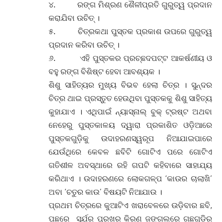
୪. ରଙ୍ଗ ମିଶ୍ରଣ ଶୈଳୀପ୍ରତି ଗୁରୁତ୍ୱ ପ୍ରଦାନ
କରାଯିବା ଉଚିତ୍ ।
୫. ଚିତ୍ରକଥା ପୁସ୍ତକ ପ୍ରକାଶ ଉପରେ ଗୁରୁତ୍ୱ
ପ୍ରଦାନ କରିବା ଉଚିତ୍ ।
୬. ଏହି ପୁସ୍ତକର ପ୍ରଚ୍ଛଦପଟ୍ଟ ଆକର୍ଷଣୀୟ ଓ
ବହୁ ରଙ୍ଗ ବିଶିଷ୍ଟ ହେବା ଆବଶ୍ୟକ ।
ଶିଶୁ ସାହିତ୍ୟର ମୁଖ୍ୟ ବିଭବ ହେଲା ଚିତ୍ର । ସୁନ୍ଦର
ଚିତ୍ର ଥାଇ ପ୍ରସ୍ତୁତ ହେଉଥିବା ପୁସ୍ତକକୁ ଶିଶୁ ସାହିତ୍ୟ
କୁହାଯାଏ । ଏଥିପାଇଁ ନ୍ୟାସ୍ନାଲ୍ ବୁକ୍ ଟ୍ରଷ୍ଟ ଅଥବା
ନେହେରୁ ପୁସ୍ତକାଳୟ ଦ୍ୱାରା ପ୍ରକାଶିତ ଓଡ଼ିଆରେ
ପୁସ୍ତକଗୁଡ଼ିକୁ ଉଦାହରଣସ୍ୱରୂପ ନିଆଯାଇପାରେ
ଯେଉଁଥିରେ କେବଳ ଛବିଟି ଗୋଟିଏ ପରେ ଗୋଟିଏ
ଗତିଶୀଳ ଅବସ୍ଥାରେ ରହି ଗପଟି କହିବାରେ ସାହାଯ୍ୟ
କରିଥାଏ । ଉଦାହରଣରେ ଲୋକଗଳ୍ପ ‘କାଉର ଚାଲାଖି’
ଅବା ‘ଚତୁର କାଉ’ ବିଷୟଟି ନିଆଯାଉ ।
ପ୍ରଥମ ଚିତ୍ରରେ କୁଆଟିଏ ଖରାବେଳରେ ଉଡ଼ିବାର ଛବି,
ପଛରେ ସୂର୍ଯର ପ୍ରଖର କିରଣ ଜଙ୍ଗଲରେ ଗଛଗୁଡ଼ିର