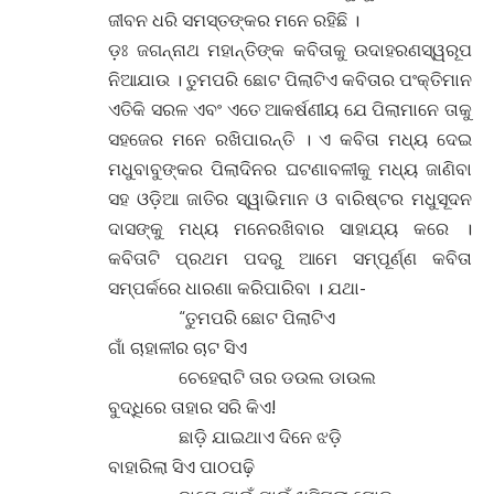
ଜୀବନ ଧରି ସମସ୍ତଙ୍କର ମନେ ରହିଛି ।
ଡ଼ଃ ଜଗନ୍ନାଥ ମହାନ୍ତିଙ୍କ କବିତାକୁ ଉଦାହରଣସ୍ୱରୂପ
ନିଆଯାଉ । ତୁମପରି ଛୋଟ ପିଲାଟିଏ କବିତାର ପଂକ୍ତିମାନ
ଏତିକି ସରଳ ଏବଂ ଏତେ ଆକର୍ଷଣୀୟ ଯେ ପିଲାମାନେ ତାକୁ
ସହଜେର ମନେ ରଖିପାରନ୍ତି । ଏ କବିତା ମଧ୍ୟ ଦେଇ
ମଧୁବାବୁଙ୍କର ପିଲାଦିନର ଘଟଣାବଳୀକୁ ମଧ୍ୟ ଜାଣିବା
ସହ ଓଡ଼ିଆ ଜାତିର ସ୍ୱାଭିମାନ ଓ ବାରିଷ୍ଟର ମଧୁସୂଦନ
ଦାସଙ୍କୁ ମଧ୍ୟ ମନେରଖିବାର ସାହାଯ୍ୟ କରେ ।
କବିତାଟି ପ୍ରଥମ ପଦରୁ ଆମେ ସମ୍ପୂର୍ଣ୍ଣ କବିତା
ସମ୍ପର୍କରେ ଧାରଣା କରିପାରିବା । ଯଥା-
“ତୁମପରି ଛୋଟ ପିଲାଟିଏ
ଗାଁ ଚାହାଳୀର ଚାଟ ସିଏ
ଚେହେରାଟି ତାର ଡଉଲ ଡାଉଲ
ବୁଦ୍ଧିରେ ତାହାର ସରି କିଏ!
ଛାଡ଼ି ଯାଇଥାଏ ଦିନେ ଝଡ଼ି
ବାହାରିଲା ସିଏ ପାଠପଢ଼ି