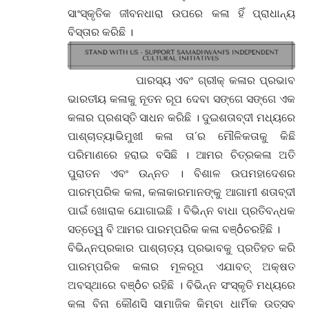
ସାଂସ୍କୃତିକ ଜୀବନଧାରା ଉପରେ କଳା ହିଁ ପ୍ରାଧାନ୍ୟ
ବିସ୍ତାର କରିଛି ।
ପାରସ୍ୟ ଏବଂ ଗ୍ରୀକ୍ କଳାର ପ୍ରଭାବ
ଭାରତୀୟ କଳାକୁ ନୂତନ ରୂପ ଦେବା ସଙ୍ଗେ ସଙ୍ଗେ ଏକ
କଳାର ପ୍ରଶସ୍ତି ସାଧନ କରିଛି । ଦୁଇଶତାବ୍ଦୀ ମଧ୍ୟରେ
ପାଶ୍ଚାତ୍ୟାଭିମୁଖୀ କଳା ତା’ର ମୌଳିକତାକୁ କିଛି
ପରିମାଣରେ ହରାଇ ବସିଛି । ଆମର ଚିତ୍ରକଳା ଅତି
ପୁରାତନ ଏବଂ ଉନ୍ନତ । ବିଶାଳ ଉପମହାଦେଶର
ପାରମ୍ପରିକ କଳା, କଳାକାରମାନଙ୍କୁ ଆଗାମୀ ଶତାବ୍ଦୀ
ପାଇଁ ଖୋରାକ ଯୋଗାଇଛି । ବିଭିନ୍ନ ବାଧା ପ୍ରତିବନ୍ଧକ
ସତ୍ତେ୍ୱ ବି ଆମର ପାରମ୍ପରିକ କଳା ବଞ୍ôଚରହିଛି ।
ବିଭିନ୍ନପ୍ରକାର ପାଶ୍ଚାତ୍ୟ ପ୍ରଭାବକୁ ପ୍ରତିହତ କରି
ପାରମ୍ପରିକ କଳାର ମୂଳରୂପ ଏଯାବତ୍ ଅକ୍ଷତ
ଅବସ୍ଥାରେ ବଞ୍ôଚ ରହିଛି । ବିଭିନ୍ନ ସଂସ୍କୃତି ମଧ୍ୟରେ
କଳା ବିନା କୌଣସି ସାମାଜିକ କିମ୍ବା ଧାର୍ମିକ ଉତ୍ସବ