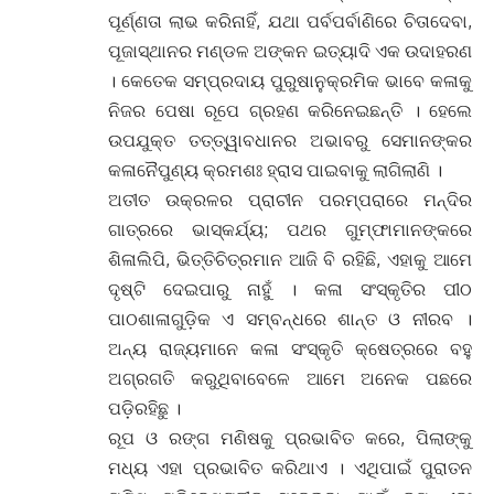
ପୂର୍ଣ୍ଣତା ଲାଭ କରିନାହିଁ, ଯଥା ପର୍ବପର୍ବାଣିରେ ଚିତାଦେବା,
ପୂଜାସ୍ଥାନର ମଣ୍ଡଳ ଅଙ୍କନ ଇତ୍ୟାଦି ଏକ ଉଦାହରଣ
। କେତେକ ସମ୍ପ୍ରଦାୟ ପୁରୁଷାନୁକ୍ରମିକ ଭାବେ କଳାକୁ
ନିଜର ପେଷା ରୂପେ ଗ୍ରହଣ କରିନେଇଛନ୍ତି । ହେଲେ
ଉପଯୁକ୍ତ ତତ୍ତ୍ୱାବଧାନର ଅଭାବରୁ ସେମାନଙ୍କର
କଳାନୈପୁଣ୍ୟ କ୍ରମଶଃ ହ୍ରାସ ପାଇବାକୁ ଲାଗିଲାଣି ।
ଅତୀତ ଉକ୍ରଳର ପ୍ରାଚୀନ ପରମ୍ପରାରେ ମନ୍ଦିର
ଗାତ୍ରରେ ଭାସ୍କର୍ଯ୍ୟ; ପଥର ଗୁମ୍ଫାମାନଙ୍କରେ
ଶିଳାଲିପି, ଭିତ୍ତିଚିତ୍ରମାନ ଆଜି ବି ରହିଛି, ଏହାକୁ ଆମେ
ଦୃଷ୍ଟି ଦେଇପାରୁ ନାହୁଁ । କଳା ସଂସ୍କୃତିର ପୀଠ
ପାଠଶାଳାଗୁଡ଼ିକ ଏ ସମ୍ବନ୍ଧରେ ଶାନ୍ତ ଓ ନୀରବ ।
ଅନ୍ୟ ରାଜ୍ୟମାନେ କଳା ସଂସ୍କୃତି କ୍ଷେତ୍ରରେ ବହୁ
ଅଗ୍ରଗତି କରୁଥିବାବେଳେ ଆମେ ଅନେକ ପଛରେ
ପଡ଼ିରହିଛୁ ।
ରୂପ ଓ ରଙ୍ଗ ମଣିଷକୁ ପ୍ରଭାବିତ କରେ, ପିଲାଙ୍କୁ
ମଧ୍ୟ ଏହା ପ୍ରଭାବିତ କରିଥାଏ । ଏଥିପାଇଁ ପୁରାତନ