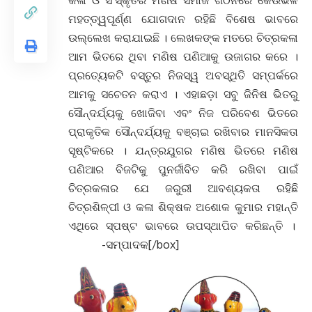
କଳା ଓ ସଂସ୍କୃତିର ମଣିଷ ସମାଜ ଗଠନରେ କେଉଁଭଳି
ମହତ୍ତ୍ୱପୂର୍ଣ୍ଣ ଯୋଗଦାନ ରହିଛି ବିଶେଷ ଭାବରେ
ଉଲ୍ଲେଖ କରାଯାଇଛି । ଲେଖକଙ୍କ ମତରେ ଚିତ୍ରକଳା
ଆମ ଭିତରେ ଥିବା ମଣିଷ ପଣିଆକୁ ଉଜାଗର କରେ ।
ପ୍ରତ୍ୟେକଟି ବସ୍ତୁର ନିଜସ୍ୱ ଅବସ୍ଥିତି ସମ୍ପର୍କରେ
ଆମକୁ ସଚେତନ କରାଏ । ଏହାଛଡ଼ା ସବୁ ଜିନିଷ ଭିତରୁ
ସୌନ୍ଦର୍ଯ୍ୟକୁ ଖୋଜିବା ଏବଂ ନିଜ ପରିବେଶ ଭିତରେ
ପ୍ରାକୃତିକ ସୌନ୍ଦର୍ଯ୍ୟକୁ ବଞ୍ଚାଇ ରଖିବାର ମାନସିକତା
ସୃଷ୍ଟିକରେ । ଯନ୍ତ୍ରଯୁଗର ମଣିଷ ଭିତରେ ମଣିଷ
ପଣିଆର ବିଜଟିକୁ ପୁନର୍ଜୀବିତ କରି ରଖିବା ପାଇଁ
ଚିତ୍ରକଳାର ଯେ ଜରୁରୀ ଆବଶ୍ୟକତା ରହିଛି
ଚିତ୍ରଶିଳ୍ପୀ ଓ କଳା ଶିକ୍ଷକ ଅଶୋକ କୁମାର ମହାନ୍ତି
ଏଥିରେ ସ୍ପଷ୍ଟ ଭାବରେ ଉପସ୍ଥାପିତ କରିଛନ୍ତି ।
-ସମ୍ପାଦକ[/box]