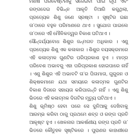
ମଣିଷ ପରିବେଷ୍ଟନୀକୁ ସଜେଇବା ପାଇଁ ରୂପ ଏବଂ
ରଙ୍ଗଦେଇ ବିଭିନ୍ନ ଆକୃତି ତିଆରି କରୁଥିଲା,
ପ୍ରତ୍ୟେକ ଶିଶୁ ଜଣେ ସ୍ରଷ୍ଟା । ସୃଷ୍ଟିର ଇଛା
ତା’ଠାରେ ବହୁଳ ପରିମାଣରେ ଥାଏ । ସୁଯୋଗ ପାଇଲେ
ତା’ଠାରେ ଏହି ମୌଳିକତ୍ୱର ବିକାଶ ଘଟିଥାଏ ।
ସୌନ୍ଦର୍ଯ୍ୟବୋଧ ଶିଶୁର ଜନ୍ମଗତ ଅଧିକାର । ଏଣୁ
ପ୍ରତ୍ୟେକ ଶିଶୁ ଏକ କଳାକାର । ଶିଶୁର ବୟସକ୍ରମରେ
ଏହି କଳାତ୍ମକ ଗୁଣଟିର ପରିପ୍ରକାଶ ହୁଏ । ମାତ୍ର
ପରିବେଶ ଅଭାବରୁ ଏହା ପରିପ୍ରକାଶ ହୋଇପାରେ ନାହିଁ
। ଏଣୁ ଶିଶୁର ଏହି ଅଭାବଟି ତା’ର ପିତାମାତା, ଗୁରୁଜନ ଓ
ଶିକ୍ଷକମାନେ ଯଥା ସମୟରେ କଳାତ୍ମକ ଗୁଣଟିର
ବିକାଶ ଦିଗରେ ସହାୟତା କରିପାରନ୍ତି ନାହିଁ । ଏଣୁ ଶିଶୁ
ଭିତରେ ଏହି କଳାତ୍ମକ ଦିଗଟିର ମୃତ୍ୟୁ ଘଟିଥାଏ ।
ଶିଶୁ ଭୂମିଷ୍ଠ ହେବା ପରେ ସେ ଦୁନିଆକୁ ଦେଖିବାକୁ
ଆରମ୍ଭ କରିବା ଠାରୁ ପ୍ରଥମେ ଶବ୍ଦ ଓ ରଙ୍ଗ ପ୍ରତି
ଆକୃଷ୍ଟ ହୁଏ । ଖେଳନାର ଆକର୍ଷଣୀୟ ରଙ୍ଗ ପ୍ରତି ତା’
ଭିତରେ କୌତୁହଳ ସୃଷ୍ଟିକରେ । ପୁରାଣର କାହାଣୀରେ