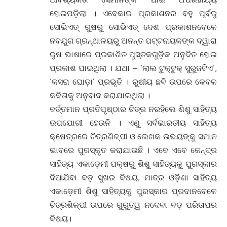
ହୋଇପଡ଼ିଲା । ଏବେକାର ପ୍ରକାଶନର ବହୁ ପୂର୍ବରୁ
ସୋଭିଏତ୍ ରୁଷରୁ ସୋଭିଏତ୍ ଦେଶ ପ୍ରକାଶନବେଳେ
ନବଯୁଗ ଗ୍ରନ୍ଥାଳୟରୁ ଅନନ୍ତ ପଟ୍ଟନାୟକଙ୍କ ଦ୍ୱାରା
ରୁଷ ଭାଷାରେ ପ୍ରକାଶିତ ପୁସ୍ତକଗୁଡ଼ିକ ଅନୁଦିତ ହୋଇ
ପ୍ରକାଶ ପାଇଥିଲା । ଯଥା – ‘ଲାଲ ଟୁକ୍ଟୁକ୍ ସୁରୁଜଟିଏ’,
‘କସରା ଘୋଡ଼ା’ ପ୍ରଭୃତି । ରୁଷୀୟ ଛବି ଉପରେ କେବଳ
କବିତାକୁ ଅନୁବାଦ କରାଯାଇଥିଲା ।
ବର୍ତ୍ତମାନ ପ୍ରତିପୃଷ୍ଠାର ଚିତ୍ର ନରହିଲେ ଶିଶୁ ସାହିତ୍ୟ
ଉପଯୋଗୀ ହେଉନି । ଏଣୁ ସର୍ବଭାରତୀୟ ସାହିତ୍ୟ
କ୍ଷେତ୍ରରେ ଚିତ୍ରଶିଳ୍ପୀ ଓ ଲେଖକ ଉଭୟଙ୍କୁ ସମାନ
ଭାବରେ ପୁରସ୍କୃତ କରାଯାଉଛି । ଏବେ ଏବେ କେନ୍ଦ୍ର
ସାହିତ୍ୟ ଏକାଡ଼େମୀ ପକ୍ଷରୁ ଶିଶୁ ସାହିତ୍ୟକୁ ପୁରସ୍କାର
ଦିଆଯିବା ବଡ଼ ସୁଖର ବିଷୟ, ମାତ୍ର ଓଡ଼ିଶା ସାହିତ୍ୟ
ଏକାଡ଼େମୀ ଶିଶୁ ସାହିତ୍ୟକୁ ପୁରସ୍କାର ପ୍ରଦାନବେଳେ
ଚିତ୍ରଶିଳ୍ପୀ ଉପରେ ଗୁରୁତ୍ୱ ନଦେବା ବଡ଼ ପରିତାପର
ବିଷୟ।