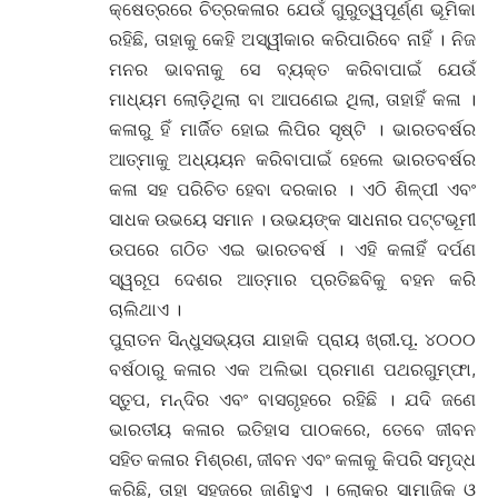
କ୍ଷେତ୍ରରେ ଚିତ୍ରକଳାର ଯେଉଁ ଗୁରୁତ୍ୱପୂର୍ଣ୍ଣ ଭୂମିକା
ରହିଛି, ତାହାକୁ କେହି ଅସ୍ୱୀକାର କରିପାରିବେ ନାହିଁ । ନିଜ
ମନର ଭାବନାକୁ ସେ ବ୍ୟକ୍ତ କରିବାପାଇଁ ଯେଉଁ
ମାଧ୍ୟମ ଲୋଡ଼ିଥିଲା ବା ଆପଣେଇ ଥିଲା, ତାହାହିଁ କଳା ।
କଳାରୁ ହିଁ ମାର୍ଜିତ ହୋଇ ଲିପିର ସୃଷ୍ଟି । ଭାରତବର୍ଷର
ଆତ୍ମାକୁ ଅଧ୍ୟୟନ କରିବାପାଇଁ ହେଲେ ଭାରତବର୍ଷର
କଳା ସହ ପରିଚିତ ହେବା ଦରକାର । ଏଠି ଶିଳ୍ପୀ ଏବଂ
ସାଧକ ଉଭୟେ ସମାନ । ଉଭୟଙ୍କ ସାଧନାର ପଟ୍ଟଭୂମୀ
ଉପରେ ଗଠିତ ଏଇ ଭାରତବର୍ଷ । ଏହି କଳାହିଁ ଦର୍ପଣ
ସ୍ୱରୂପ ଦେଶର ଆତ୍ମାର ପ୍ରତିଛବିକୁ ବହନ କରି
ଚାଲିଥାଏ ।
ପୁରାତନ ସିନ୍ଧୁସଭ୍ୟତା ଯାହାକି ପ୍ରାୟ ଖ୍ରୀ.ପୂ. ୪୦୦୦
ବର୍ଷଠାରୁ କଳାର ଏକ ଅଲିଭା ପ୍ରମାଣ ପଥରଗୁମ୍ଫା,
ସ୍ତୁପ, ମନ୍ଦିର ଏବଂ ବାସଗୃହରେ ରହିଛି । ଯଦି ଜଣେ
ଭାରତୀୟ କଳାର ଇତିହାସ ପାଠକରେ, ତେବେ ଜୀବନ
ସହିତ କଳାର ମିଶ୍ରଣ, ଜୀବନ ଏବଂ କଳାକୁ କିପରି ସମୃଦ୍ଧ
କରିଛି, ତାହା ସହଜରେ ଜାଣିହୁଏ । ଲୋକର ସାମାଜିକ ଓ