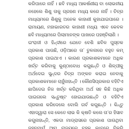
କରିପାରେ ନାହିଁ । ଛବି ମଧ୍ୟ ଆକର୍ଷଣୀୟ ବା ଲୋଭନୀୟ
ନହେଲେ ଶିଶୁ ତାକୁ ଗ୍ରହଣ ମଧ୍ୟ କରେ ନାହିଁ । ଚିତ୍ର
ମାଧ୍ୟମରେ ଶିଶୁକୁ ଅନେକ କାହାଣୀ କୁହାଯାଇପାରେ ।
ରାମାୟଣ, ମହାଭାରତର କାହାଣୀ ମଧ୍ୟ ଏବେ କେବଳ
ଛବି ମାଧ୍ୟମରେ ପିଲାମାନଙ୍କ ପାଖରେ ପହଞ୍ଚିଲାଣି ।
ଇଂରାଜୀ ଓ ହିନ୍ଦୀରେ ଯେତେ ବେଶି ଛବିଳ ପୁସ୍ତକ
ପ୍ରକାଶ ପାଉଛି, ଓଡ଼ିଆରେ ତା’ ତୁଳନାରେ ବହୁତ କମ୍
ପ୍ରକାଶ ପାଇଥାଏ । କାରଣ ପ୍ରକାଶକମାନେ ଅଧିକ
ଖର୍ଚ୍ଚ କରିବାକୁ କୁଣ୍ଠାବୋଧ କରୁଛନ୍ତି ଓ ଶିଳ୍ପୀକୁ
ଅର୍ଥଦେଇ ସୁନ୍ଦର ଚିତ୍ର ଅଙ୍କନ କରାଇ ନେବାକୁ
ପ୍ରକାଶକମାନେ ଚାହୁଁନାହାନ୍ତି । କୌଣସିପ୍ରକାର ବହିଟିଏ
ଛାପିଦେଇ ନିଜ ଖର୍ଚ୍ଚ କରିଥିବା ଅର୍ଥ ସହ କିଛି ଅଧିକ
ପାଇଗଲେ ସନ୍ତୁଷ୍ଟ ହୋଇଯାଉଛନ୍ତି ଓ ବହିଟିଏ
ପ୍ରକାଶ କରିଦେଲେ ବୋଲି ଗର୍ବ କରୁଛନ୍ତି । କିନ୍ତୁ
ଏହାଦ୍ୱାରା ସେ କେତେ ଲାଭ କି କ୍ଷତି କଲେ ତା’ର ହିସାବ
କରୁନାହାନ୍ତି, ଏକଦା ମାଡ୍ରାସରେ ପ୍ରକାଶ ପାଉଥିବା
ଜହ୍ନମାମୁଁ ଆମ ରାଜ୍ୟରେ ବହୁଳ ଭାବରେ ବିକ୍ରି