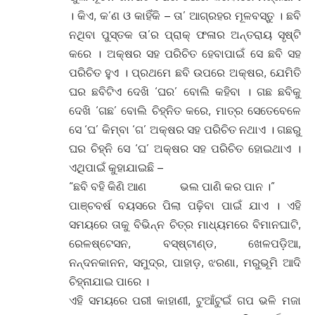
। କିଏ, କ’ଣ ଓ କାହିଁକି – ତା’ ଆଗ୍ରହର ମୂଳବସ୍ତୁ । ଛବି
ନଥିବା ପୁସ୍ତକ ତା’ର ପ୍ରାକ୍ ଫଳାର ଅନ୍ତରାୟ ସୃଷ୍ଟି
କରେ । ଅକ୍ଷର ସହ ପରିଚିତ ହେବାପାଇଁ ସେ ଛବି ସହ
ପରିଚିତ ହୁଏ । ପ୍ରଥମେ ଛବି ଉପରେ ଅକ୍ଷର, ଯେମିତି
ଘର ଛବିଟିଏ ଦେଖି ‘ଘର’ ବୋଲି କହିବା । ଗଛ ଛବିକୁ
ଦେଖି ‘ଗଛ’ ବୋଲି ଚିହ୍ନିତ କରେ, ମାତ୍ର ସେତେବେଳେ
ସେ ‘ଘ’ କିମ୍ବା ‘ଗ’ ଅକ୍ଷର ସହ ପରିଚିତ ନଥାଏ । ଗଛରୁ
ଘର ଚିହ୍ନି ସେ ‘ଘ’ ଅକ୍ଷର ସହ ପରିଚିତ ହୋଇଥାଏ ।
ଏଥିପାଇଁ କୁହାଯାଇଛି –
“ଛବି ବହି କିଣି ଆଣ ଭଲ ପାଣି କର ପାନ ।”
ପାଞ୍ଚବର୍ଷ ବୟସରେ ପିଲା ପଢ଼ିବା ପାଇଁ ଯାଏ । ଏହି
ସମୟରେ ତାକୁ ବିଭିନ୍ନ ଚିତ୍ର ମାଧ୍ୟମରେ ବିମାନଘାଟି,
ରେଳଷ୍ଟେସନ, ବସ୍ଷ୍ଟାଣ୍ଡ, ଖେଳପଡ଼ିଆ,
ନନ୍ଦନକାନନ, ସମୁଦ୍ର, ପାହାଡ଼, ଝରଣା, ମରୁଭୂମି ଆଦି
ଚିହ୍ନାଯାଇ ପାରେ ।
ଏହି ସମୟରେ ପରୀ କାହାଣୀ, ଟୁଆଁଟୁଇଁ ଗପ ଭଳି ମଜା