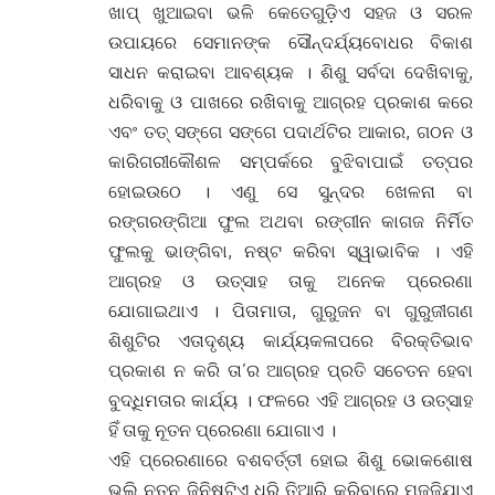
ଖାପ୍ ଖୁଆଇବା ଭଳି କେତେଗୁଡ଼ିଏ ସହଜ ଓ ସରଳ
ଉପାୟରେ ସେମାନଙ୍କ ସୌନ୍ଦର୍ଯ୍ୟବୋଧର ବିକାଶ
ସାଧନ କରାଇବା ଆବଶ୍ୟକ । ଶିଶୁ ସର୍ବଦା ଦେଖିବାକୁ,
ଧରିବାକୁ ଓ ପାଖରେ ରଖିବାକୁ ଆଗ୍ରହ ପ୍ରକାଶ କରେ
ଏବଂ ତତ୍ ସଙ୍ଗେ ସଙ୍ଗେ ପଦାର୍ଥଟିର ଆକାର, ଗଠନ ଓ
କାରିଗରୀକୌଶଳ ସମ୍ପର୍କରେ ବୁଝିବାପାଇଁ ତତ୍ପର
ହୋଇଉଠେ । ଏଣୁ ସେ ସୁନ୍ଦର ଖେଳନା ବା
ରଙ୍ଗରଙ୍ଗିଆ ଫୁଲ ଅଥବା ରଙ୍ଗୀନ କାଗଜ ନିର୍ମିତ
ଫୁଲକୁ ଭାଙ୍ଗିବା, ନଷ୍ଟ କରିବା ସ୍ୱାଭାବିକ । ଏହି
ଆଗ୍ରହ ଓ ଉତ୍ସାହ ତାକୁ ଅନେକ ପ୍ରେରଣା
ଯୋଗାଇଥାଏ । ପିତାମାତା, ଗୁରୁଜନ ବା ଗୁରୁଜୀଗଣ
ଶିଶୁଟିର ଏତାଦୃଶ୍ୟ କାର୍ଯ୍ୟକଳାପରେ ବିରକ୍ତିଭାବ
ପ୍ରକାଶ ନ କରି ତା’ର ଆଗ୍ରହ ପ୍ରତି ସଚେତନ ହେବା
ବୁଦ୍ଧିମତାର କାର୍ଯ୍ୟ । ଫଳରେ ଏହି ଆଗ୍ରହ ଓ ଉତ୍ସାହ
ହିଁ ତାକୁ ନୂତନ ପ୍ରେରଣା ଯୋଗାଏ ।
ଏହି ପ୍ରେରଣାରେ ବଶବର୍ତ୍ତୀ ହୋଇ ଶିଶୁ ଭୋକଶୋଷ
ଭୁଲି ନୂତନ ଜିନିଷଟିଏ ଧରି ତିଆରି କରିବାରେ ମଜ୍ଜିଯାଏ