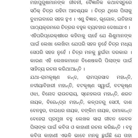
ମହାପୁରୁଷମାନଙ୍କ ଜୀବନୀ, ବୈଜ୍ଞାନିକ କଥାବସ୍ତୁରେ
ସଠିକ୍ ଚିତ୍ର ରହିବା ଆବଶ୍ୟକ । ଚିତ୍ର ଥିଲେ ପିଲାକୁ
ବୁଝାଇବାରେ ସହଜ ହୁଏ । ଏଣୁ ବିଜ୍ଞାନ, ଭୂଗୋଳ, ଇତିହାସ
ପାଠ୍ୟକ୍ରମରେ ଚିତ୍ରର ବହୁଳ ବ୍ୟବହାର ଦେଖାଯାଏ ।
ଏହିପରିପ୍ରେକ୍ଷୀରେ କହିବାକୁ ଚାହେଁ ଯେ ଶିଶୁମାନଙ୍କ
ପାଇଁ ଲେଖା ଲେଖିବା ଯେପରି ସହଜ ନୁହେଁ ଚିତ୍ର ମଧ୍ୟ
ସେପରି ସହଜ ନୁହେଁ । ଚିତ୍ର ମନକୁ ଛୁଇଁବା ଦରକାର ।
କାରଣ ଏହି ଲେଖକମାନେ ବିଶେଷକରି ପିଲାଙ୍କ ପାଇଁ
ସାହିତ୍ୟ ରଚନା କରିଥାଆନ୍ତି ।
ଯଥା-ରାମକୃଷ୍ଣ ନନ୍ଦ, ରାମପ୍ରସାଦ ମହାନ୍ତି,
ନଦୀୟାବିହାରୀ ମହାନ୍ତି, ବଟକୃଷ୍ଣ ସ୍ୱାଇଁ, ବଟକୃଷ୍ଣ
ଓଝା, ବିନୋଦ ରାଉତରାୟ, ସ୍ନେହଲତା ମହାନ୍ତି, ଶରତ
ନାୟକ, ବିରେନ୍ଦ୍ର ମହାନ୍ତି, କଳ୍ପତରୁ ସେଠୀ, ଦାଶ
ବେନହୁର, ବାଇଧର ନାୟକ, ବଙ୍କିମ ନାୟକ, ରମାକାନ୍ତ
ବେହେରା ପ୍ରମୁଖ ବହୁ ଲେଖକ ସାରା ଜୀବନ କେବଳ
ପିଲାଙ୍କ ପାଇଁ କବିତା ଓ କାହାଣୀ ରଚନା କରିଛନ୍ତି । ବହୁ
କବିତା କାହାଣୀ ଏଭଳି ଭାବେ ମନକୁ ଛୁଇଁଛି ଯେ ତାହା