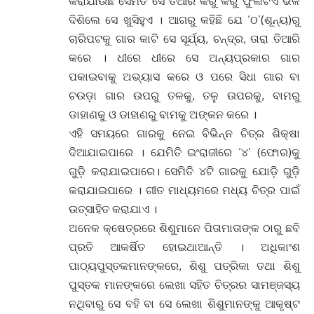
କରାଯାଉଛି ସେମିତି ସେ ତିଆରି କରୁ କରୁ ଫୁଲଟିଏ ଭଳି
ଦିଶିଲେ ସେ ଖୁସିହୁଏ । ଆଗରୁ କହିଛି ଯେ ‘ଠ’(ଶୂନ୍ୟ)ରୁ
ଚାରିପଟକୁ ଗାର କାଟି ସେ ସୂର୍ଯ୍ୟ, ଚନ୍ଦ୍ର, ତାରା ତିଆରି
କରେ । ଧୀରେ ଧୀରେ ସେ ଅନ୍ୟପ୍ରକାର ଗାର
ପକାଇବାକୁ ଅଭ୍ୟାସ କରେ ଓ ପରେ ସିଧା ଗାର ବା
ଚଉଡ଼ା ଗାର ଉପରୁ ତଳକୁ, ତଳୁ ଉପରକୁ, ବାମରୁ
ଡାହାଣକୁ ଓ ଡାହାଣରୁ ବାମକୁ ଅଙ୍କନ କରେ ।
ଏହି ସମୟରେ ଗାରକୁ ନେଇ ବିଭିନ୍ନ ଚିତ୍ର ଶିକ୍ଷା
ଦିଆଯାଇପାରେ । ଯେମିତି ଇଂରାଜୀରେ ‘୪’ (ଫୋର)କୁ
ଗୁଡ଼ି କରାଯାଇପାରେ। ସେମିତି ୪ଟି ଗାରକୁ ଯୋଡ଼ି ଗୁଡ଼ି
କରାଯାଇପାରେ । ଗୀତ ମାଧ୍ୟମରେ ମଧ୍ୟ ଚିତ୍ର ପାଇଁ
ଉତ୍ସାହିତ କରାଯାଏ ।
ଅନେକ କ୍ଷେତ୍ରରେ ଶିଶୁମାନେ ପିତାମାତାଙ୍କ ଠାରୁ ଛବି
ପ୍ରତି ଆକର୍ଷିତ ହୋଇଥାଆନ୍ତି । ଅଧିକାଂଶ
ପାଠ୍ୟପୁସ୍ତକମାନଙ୍କରେ, ଶିଶୁ ପତ୍ରିକା ତଥା ଶିଶୁ
ପୁସ୍ତକ ମାନଙ୍କରେ ଲେଖା ସହିତ ଚିତ୍ରର ସାମଞ୍ଜସ୍ୟ
ନଥିବାରୁ ସେ ବହି ବା ସେ ଲେଖା ଶିଶୁମାନଙ୍କୁ ଆକୃଷ୍ଟ