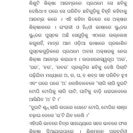
ଶିଶୁଟି ଶିକ୍ଷା ଆରମ୍ଭରେ ପ୍ରଥମେ ସେ ଛବିକୁ
ଦେଖିଥାଏ ପରେ ସେ ପରିଚିତ ଛବିଗୁଡ଼ିକୁ ଚିହ୍ନି କହିବାକୁ
ଆରମ୍ଭ କରେ । ଏହି କହିବା ଭିତରେ ସେ ଅକ୍ଷର
ଶିକ୍ଷାକରେ । ଇଂରାଜୀ ଓ ହିନ୍ଦୀ ଭାଷାରେ ସୁନ୍ଦର
ସୁନ୍ଦର ପୁସ୍ତକ ଅଛି ସେଗୁଡ଼ିକୁ ଏଠାରେ ଉଲ୍ଲେଖ
କରୁନାହିଁ, ମାତ୍ର ଆମ ଓଡ଼ିଆ ଭାଷାରେ ପ୍ରକାଶିତ
ପୁସ୍ତକଗୁଡ଼ିକରେ ପ୍ରଥମେ ଅବନା ଅକ୍ଷରକୁ ନେଇ
ଶିକ୍ଷା ଆରମ୍ଭ କରାଯାଏ । ଉଦାହରଣସ୍ୱରୂପ ‘ଅର’,
‘ଘର’, ‘ବର’, ‘ରବର’ ପ୍ରଭୃତିର ଛବିକୁ ଦେଖି ପିଲାଟି
ପଢ଼ିଯିବା ମଧ୍ୟରେ ଅ, ର, ଘ, ବ ଶବ୍ଦ ସହ ପରିଚିତ ହୁଏ
ଏବଂ ପରେ ପରେ ‘ଅ’ ଲେଖିବାବେଳେ “ଲାଗି ଲାଗି ଦୁଇଟି
ଟୋପି ଟୋପିକୁ ଲାଗି ପାଟି, ପାଟିକୁ ବାଡ଼ି ଧରାଇଦେଲେ
ଆସିଯିବ ‘ଅ’ ଟି ।”
“ଦୁଇଟି ଶୂନ୍ ଲାଗି ଉପରେ ଗୋଟେ ଟୋପି, ଟୋପିର ଲାଞ୍ଜ
ବଢ଼ାଇ ଦେଲେ ‘ଇ’ଟି ଯିବ ଲେଖି ।”
ଏହିପରି ଭାବରେ ଚିତ୍ର ସାହାଯ୍ୟରେ ସହଜ ଭାବରେ ଫଳା
ଶିକ୍ଷା ଦିଆଯାଇପାରେ । ଶିଶୁମାନେ ପରବର୍ତ୍ତୀ