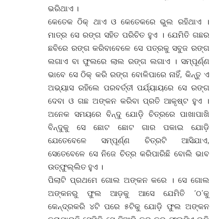
ଭରିଥାଏ ।
କେତେକ ଠିକ୍ ଥାଏ ଓ କେତେକରେ ଭୁଲ ରହିଥାଏ ।
ମାତ୍ର ସେ ରଙ୍ଗ ସହିତ ପରିଚିତ ହୁଏ । ଯେମିତି ଗଛର
ଛବିରେ ରଙ୍ଗ କରିବାବେଳେ ସେ ପତ୍ରକୁ ସବୁଜ ରଙ୍ଗ
ଲଗାଏ ବା ଫୁଲରେ ଲାଲ ରଙ୍ଗ ଲଗାଏ । ସମ୍ପୂର୍ଣ୍ଣ
ଭାବେ ସେ ଠିକ୍ କରି ରଙ୍ଗ ବୋଳିପାରେ ନାହିଁ, କିନ୍ତୁ ଏ
ଅଭ୍ୟାସ ରହିଲେ ପରବର୍ତ୍ତୀ ପର୍ଯ୍ୟାୟରେ ସେ ରଙ୍ଗ
ଦେବା ଓ ଗଛ ଅଙ୍କନ କରିବା ପ୍ରତି ଆକୃଷ୍ଟ ହୁଏ ।
ଅନେକ ସମୟରେ ବିନ୍ଦୁ ଯୋଡ଼ି ଚିତ୍ରରେ ପାଖାପାଖି
ବିନ୍ଦୁକୁ ସେ ଛୋଟ ଛୋଟ ଗାର ପକାଇ ଯୋଡ଼ି
ଯେତେବେଳେ ସମ୍ପୂର୍ଣ୍ଣ ଚିତ୍ରଟି ଆସିଯାଏ,
ସେତେବେଳେ ସେ ନିଜେ ଚିତ୍ର କରିପାରିଛି ବୋଲି ଭାବ
ଉତ୍ଫୁଲ୍ଲିତ ହୁଏ ।
ପିଲାଟି ପ୍ରଥମେ ଗୋଲ ଅଙ୍କନ କରେ । ସେ ଗୋଲ
ଅଙ୍କନରୁ ଫୁଲ ଆଡ଼କୁ ଆସେ ଯେମିତି ‘ଠ’କୁ
କେନ୍ଦ୍ରକରି ୪ଟି ପରେ ୫ଟିକୁ ଯୋଡ଼ି ଫୁଲ ଅଙ୍କନ