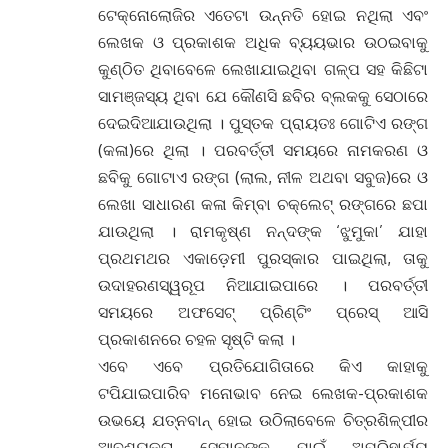
ଟେକ୍ନୋଲୋଜିର ଏତେଟା ଉନ୍ନତି ହୋଇ ନଥିଲା ଏବଂ
ଲେଖକ ଓ ପ୍ରକାଶକ ଅଧିକ ବ୍ୟୟଭାର ଉଠଇବାକୁ
କୁଣ୍ଠିତ ଥିବାବେଳେ ଲେଖାଯାଇଥିବା ଗଳ୍ପ ସହ କିଛିଟା
ସାମଞ୍ଜସ୍ୟ ଥିବା ଯେ କୌଣସି ଛବିର ବ୍ଲକକୁ ସେଠାରେ
ଦେଇଦିଆଯାଉଥିଲା । ପୁସ୍ତକ ପ୍ରାୟତଃ ଗୋଟିଏ ରଙ୍ଗ
(କଳା)ରେ ଥିଲା । ପରବର୍ତ୍ତୀ ସମୟରେ ନାମକରଣ ଓ
ଛବିକୁ ଗୋଟାଏ ରଙ୍ଗ (ଲାଲ, ନୀଳ ଅଥବା ସବୁଜ)ରେ ଓ
ଲେଖା ସାଧାରଣ କଳା କିମ୍ବା ଚକ୍ଲେଟ୍ ରଙ୍ଗରେ ଛପା
ଯାଉଥିଲା । ରାମକୃଷ୍ଣ ନନ୍ଦଙ୍କ ‘ଝୁମୁକା’ ଯାହା
ପ୍ରଥମଥର ଏକାଡ଼େମୀ ପୁରସ୍କାର ପାଇଥିଲା, ତାକୁ
ଉଦାହରଣସ୍ୱରୂପ ନିଆଯାଇପାରେ । ପରବର୍ତ୍ତୀ
ସମୟରେ ଅଫସେଟ୍ ପ୍ରିଣ୍ଟିଂ ପ୍ରେସ୍ ଆସି
ପ୍ରକାଶନରେ ଚହଳ ସୃଷ୍ଟି କଲା ।
ଏବେ ଏବେ ପ୍ରତିଯୋଗିତାରେ କିଏ କାହାକୁ
ଟପିଯାଇପାରିବ ମନୋଭାବ ନେଇ ଲେଖକ-ପ୍ରକାଶକ
ଉଭୟେ ଯତ୍ନବାନ୍ ହୋଇ ଉଠିଲାବେଳେ ଚିତ୍ରଶିଳ୍ପୀର
ଆବଶ୍ୟକତା ସେମାନଙ୍କ ପାଇଁ ଅପରିହାର୍ଯ୍ୟ