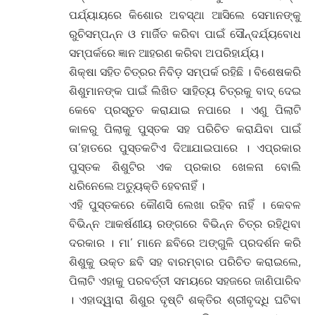
ପର୍ଯ୍ୟାୟରେ କିଶୋର ଅବସ୍ଥା ଆସିଲେ ସେମାନଙ୍କୁ
ରୁଚିସମ୍ପନ୍ନ ଓ ମାର୍ଜିତ କରିବା ପାଇଁ ସୌନ୍ଦର୍ଯ୍ୟବୋଧ
ସମ୍ପର୍କରେ ଜ୍ଞାନ ଆହରଣ କରିବା ଅପରିହାର୍ଯ୍ୟ।
ଶିକ୍ଷା ସହିତ ଚିତ୍ରର ନିବିଡ଼ ସମ୍ପର୍କ ରହିଛି । ବିଶେଷକରି
ଶିଶୁମାନଙ୍କ ପାଇଁ ଲିଖିତ ସାହିତ୍ୟ ଚିତ୍ରକୁ ବାଦ୍ ଦେଇ
କେବେ ପ୍ରସ୍ତୁତ କରାଯାଇ ନପାରେ । ଏଣୁ ପିଲାଟି
କାଳରୁ ପିଲାକୁ ପୁସ୍ତକ ସହ ପରିଚିତ କରାଯିବା ପାଇଁ
ତା’ହାତରେ ପୁସ୍ତକଟିଏ ଦିଆଯାଇପାରେ । ଏପ୍ରକାର
ପୁସ୍ତକ ଶିଶୁଟିର ଏକ ପ୍ରକାର ଖେଳନା ବୋଲି
ଧରିନେଲେ ଅତ୍ୟୁକ୍ତି ହେବନାହିଁ ।
ଏହି ପୁସ୍ତକରେ କୌଣସି ଲେଖା ରହିବ ନାହିଁ । କେବଳ
ବିଭିନ୍ନ ଆକର୍ଷଣୀୟ ରଙ୍ଗରେ ବିଭିନ୍ନ ଚିତ୍ର ରହିଥିବା
ଦରକାର । ମା’ ମାନେ ଛବିରେ ଅଙ୍ଗୁଳି ପ୍ରଦର୍ଶନ କରି
ଶିଶୁକୁ ଉକ୍ତ ଛବି ସହ ବାରମ୍ବାର ପରିଚିତ କରାଇଲେ,
ପିଲାଟି ଏହାକୁ ପରବର୍ତ୍ତୀ ସମୟରେ ସହଜରେ ଜାଣିପାରିବ
। ଏହାଦ୍ୱାରା ଶିଶୁର ଦୃଷ୍ଟି ଶକ୍ତିର ଶ୍ରୀବୃଦ୍ଧି ଘଟିବା