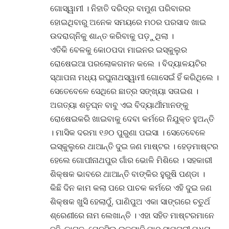
ଗୋସ୍ୱାମୀ । ନିହାତି ଦରିଦ୍ର ବାମୁଣ ପରିବାରର
ହୋଇଥିବାରୁ ଅନେକ ସମୟରେ ମଠର ପରସାଦ ଖାଇ
ଉଦରାଗ୍ନିକୁ ଶାନ୍ତ କରିବାକୁ ପଡ଼ୁଥିଲା ।
ଏତିକି ବେଳକୁ କୋଠପଦା ମାଇନର ଇସ୍କୁଲୁର
ରୋଷେଇଆ ପରଲୋକଗମନ କଲେ । ବିଦ୍ୟାଳୟଟିର
ସ୍ଥାପନା ମଧ୍ୟ ରଘୁନାଥସ୍ୱାମୀ ଗୋସେଇଁ ହିଁ କରିଥିଲେ ।
ସେତେବେଳେ ସେଥିରେ ଛାତ୍ର ସଙ୍ଖ୍ୟା ସତାଇଶ ।
ଅଗତ୍ୟା ଶତୃଘ୍ନ ବାବୁ ଏଇ ବିଦ୍ୟାର୍ଥୀମାନଙ୍କୁ
ରୋଷେଇକରି ଖାଇବାକୁ ଦେବା କର୍ମରେ ନିଯୁକ୍ତ ହୁଅନ୍ତି
। ମାସିକ ଦରମା ୧୬୦ ପୁରୁଣା ପଇସା । ସେତେବେଳେ
ଇସ୍କୁଲୁରେ ଥାଆନ୍ତି ଦୁଇ ଜଣ ମାଷ୍ଟର । ହେଡ଼ମାଷ୍ଟର
ହେଲେ ଗୋପୀନାଥପୁର ଗାଁର ଭୋଳି ମିଶିରେ । ସହକାରୀ
ଶିକ୍ଷକ ଭାବରେ ଥାଆନ୍ତି ବାଙ୍କିର ହୁରୁଷି ପଣ୍ଡା ।
କିଛି ଦିନ କାମ କଲା ପରେ ପାଚକ କର୍ମରେ ଏହି ଦୁଇ ଜଣ
ଶିକ୍ଷକ ଖୁସି ହେଲାଠୁଁ, ପାଣିପୁଅ ଏକା ସାଙ୍ଗରେ ଚତୁର୍ଥ
ଶ୍ରେଣୀରେ ନାମ ଲେଖାନ୍ତି । ଏହା ସହିତ ମାଷ୍ଟରମାନେ