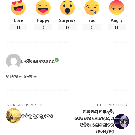
Love
Happy
Surprise
Sad
Angry
0
0
0
0
0
By
ଶୈଲେନ ରାଉତରାୟ
ଗବେଷକ, ଲେଖକ
PREVIOUS ARTICLE
NEXT ARTICLE
ଅକ୍ଷୟ ମହାନ୍ତି,
କବିକୁ ଦୂରରୁ ଦେଖ
ଦେବଦାସ ଛୋଟରାୟ ଓ
ଓଡିଆ ଲୋକଗୀତର
ପରମ୍ପରା