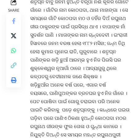
ଶତୃଘ୍ନ ବାବୁ ଜନମ ହୁଅନ୍ତି ବିରୂପା ନଈ କୂଳର ଗୋଟେ
ଗାଁରେ । ଗାଁଟିର ନାମ କୋଠପଦା, ଥାନା ମାହାଙ୍ଗା । ସେ
SHARE
ସମୟରେ ଗାଁଟି କୋଠପଦା ମଠ ଓ ତହିଁର ଦିଅଁ ରଘୁନାଥ
ଜୀଉ ଠାକୁରଙ୍କ ପାଇଁ ପ୍ରସିଦ୍ଧ ଥାଏ । ବାପାଙ୍କ ନାଁ
ସୁଦର୍ଶନ ପାଣି । ମାତାଙ୍କର ନାମ ଚାନ୍ଦଦେବୀ । ଇଂରାଜୀ
ହିସାବରେ ଜନମ ବରଷ ହେଲା ୧୮୮୨ ମସିହା; ଜନ୍ମ ତିଥି
ହେଲା କୁମାର ପୂନେଇ ରାତି, ଗୁରୁବାରେ । ଶତୃଘ୍ନ
ପାଣିଙ୍କର ଖଡ଼ି ଛୁଆଁ ଆରମ୍ଭ ହୁଏ ନିଜ ପିଉସି ଘର
ଶୁକ୍ଳେଶ୍ୱର ନୂଆଗାଁ ଠାରେ । ଆଦ୍ୟଗୁରୁ ଥିଲେ
କଳ୍ପତରୁ ବେଦୀନାମକ ଜଣେ ଶିକ୍ଷକ ।
ଖଡ଼ିଛୁଆଁର ଅନେକ ବର୍ଷ ପରେ, ଏଗାର ବର୍ଷ
ବୟସରେ, ପାଣିପୁଅଙ୍କର ବ୍ରତଘର ହୁଏ ନିଜ ଗାଁରେ ।
ପେଟ ପୋଷିବା ପାଇଁ ଗୋରୁ ଚରାଇବା ପରି ଅନେକ
ପାଇଟି କରିବାକୁ ପଡ଼େ ଶତୃଘ୍ନଙ୍କୁ । କାନ୍ଧରେ ପଇତା
ପଡ଼ିବା ପରେ ପାଣିଏ ଠିକଣା ହୁଅନ୍ତି କୋଠପଦା ମଠର
ରଘୁନାଥ ଜୀଉଙ୍କ ଫୁଲ ତୋଳା ଓ ଗୁନ୍ଥା କାମରେ ।
ନିଯୁକ୍ତି ଦିଅନ୍ତି ସେ ସମୟର ମହନ୍ତ ରଘୁନାଥପୁରୀ