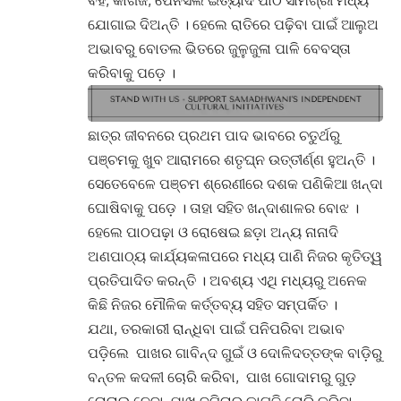
ବହି, କାଗଜ, ପେନସିଲ ଇତ୍ୟାଦି ପାଠ ସାମଗ୍ରୀ ମଧ୍ୟ
ଯୋଗାଇ ଦିଅନ୍ତି । ହେଲେ ରାତିରେ ପଢ଼ିବା ପାଇଁ ଆଲୁଅ
ଅଭାବରୁ ବୋତଲ ଭିତରେ ଜୁଳୁଜୁଳା ପାଳି ବେବସ୍ତା
କରିବାକୁ ପଡ଼େ ।
ଛାତ୍ର ଜୀବନରେ ପ୍ରଥମ ପାଦ ଭାବରେ ଚତୁର୍ଥରୁ
ପଞ୍ଚମକୁ ଖୁବ ଆରାମରେ ଶତୃଘ୍ନ ଉତ୍ତୀର୍ଣ୍ଣ ହୁଅନ୍ତି ।
ସେତେବେଳେ ପଞ୍ଚମ ଶ୍ରେଣୀରେ ଦଶକ ପଣିକିଆ ଖନ୍ଦା
ଘୋଷିବାକୁ ପଡ଼େ । ତାହା ସହିତ ଖନ୍ଦାଶାଳର ବୋଝ ।
ହେଲେ ପାଠପଢ଼ା ଓ ରୋଷେଇ ଛଡ଼ା ଅନ୍ୟ ନାନାଦି
ଅଣପାଠ୍ୟ କାର୍ଯ୍ୟକଳାପରେ ମଧ୍ୟ ପାଣି ନିଜର କୃତିତ୍ୱ
ପ୍ରତିପାଦିତ କରନ୍ତି । ଅବଶ୍ୟ ଏଥି ମଧ୍ୟରୁ ଅନେକ
କିଛି ନିଜର ମୌଳିକ କର୍ତ୍ତବ୍ୟ ସହିତ ସମ୍ପର୍କିତ ।
ଯଥା, ତରକାରୀ ରାନ୍ଧିବା ପାଇଁ ପନିପରିବା ଅଭାବ
ପଡ଼ିଲେ ପାଖର ଗାବିନ୍ଦ ଗୁଇଁ ଓ ଦୋଳିଦତ୍ତଙ୍କ ବାଡ଼ିରୁ
ବନ୍ତଳ କଦଳୀ ଚୋରି କରିବା, ପାଖ ଗୋଦାମରୁ ଗୁଡ଼
ଚୋରାଇ ନେବା, ପାଖ ବଗିଚାରୁ କାଗଜି ଚୋରି କରିବା