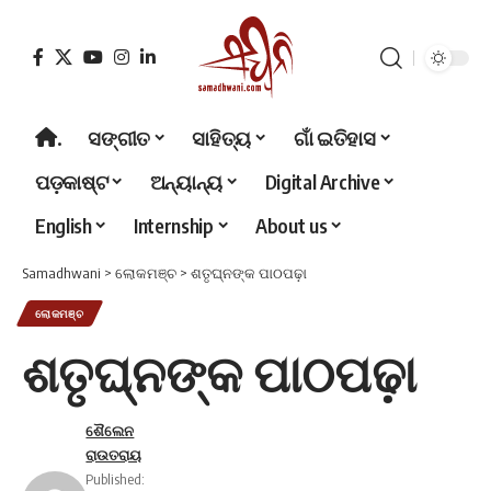
.
ସଙ୍ଗୀତ
ସାହିତ୍ୟ
ଗାଁ ଇତିହାସ
ପଡ଼କାଷ୍ଟ
ଅନ୍ୟାନ୍ୟ
Digital Archive
English
Internship
About us
Samadhwani
>
ଲୋକମଞ୍ଚ
>
ଶତୃଘ୍ନଙ୍କ ପାଠପଢ଼ା
ଲୋକମଞ୍ଚ
ଶତୃଘ୍ନଙ୍କ ପାଠପଢ଼ା
ଶୈଲେନ
ରାଉତରାୟ
Published: