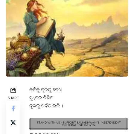
କବିକୁ ଦୂରରୁ ଦେଖ
ସୁନ୍ଦର ଦିଶିବ
SHARE
ଦୂରରୁ ପର୍ବତ ଭଳି ।