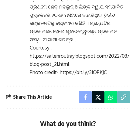
ପ୍ରଥମେ ଶେକ୍ ମତଲୁବ୍ ଅଲିଙ୍କ ଦ୍ୱାରା ସମ୍ପାଦିତ
ପୁସ୍ତକଟିର ୨୦୧୬ ମସିହାରେ ବାହାରିଥିବା ତୃତୀୟ
ସଙ୍କଳନଟିକୁ ବ୍ୟବହାର କରିଛି । ଗ୍ରନ୍ଥଟିର
ପ୍ରକାଶକ େହେଲେ ଭୁବନେଶ୍ୱରସ୍ଥ ପ୍ରକାଶନ
ସଂସ୍ଥା ଆଗାମୀ ଶତାବ୍ଦୀ।
Courtesy :
https://sailenroutray.blogspot.com/2022/03/
blog-post_21.html
Photo credit- https://bit.ly/3iOPKJC
Share This Article
What do you think?