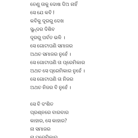
ତେଣୁ ତାକୁ ଦୋଷ ଦିଅ ନାହିଁ
ସେ ଯେ କବି !
କବିକୁ ଦୂରରୁ ଦେଖ
ସୁନ୍ଦର ଦିଶିବ
ଦୂରରୁ ପର୍ବତ ଭଳି ।
ସେ ଗୋଟାପଣି ସମାଜର
ଅଥଚ ସମାଜର ନୁହେଁ ।
ସେ ଗୋଟାପଣି ତା ପ୍ରେମିକାର
ଅଥଚ ସେ ପ୍ରେମିକାର ନୁହେଁ ।
ସେ ଗୋଟାପଣି ତା ନିଜର
ଅଥଚ ନିଜର ବି ନୁହେଁ ।
ସେ ବି ଦଂଶିତ
ପ୍ରଶ୍ନରେ ବାରବାର
କାହାର, ସେ କାହାର?
ନା ସମାଜର
ନା ପ୍ରେମିକାର