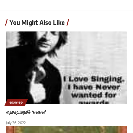
You Might Also Like
ଲୋକମଞ୍ଚ
ଶ୍ରଦ୍ଧାଞ୍ଜଳି ‘କେକେ’
July 26, 2022