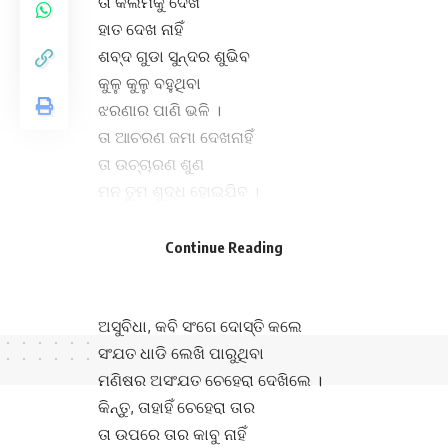
ତା କଲମକୁ ଦେଖ
ହାତ ଦେଖ ନାହିଁ
ଶବ୍ଦ ଗୁଡା ସୁନ୍ଦର ଶୁଭିବ
କୁଳୁ କୁଳୁ ବହୁଥିବା
ଝରଣାର ପାଣି ଭଳି ।
ତା ଆଚରଣ ଜମା ଦେଖନାହିଁ
ତା ଉଚ୍ଚାରଣ ଶୁଣ
ମନ ତୁମ ଶୁଦ୍ଧ ହୋଇଯିବ ।
କବିକୁ ଦୂରରୁ ଦେଖ
ସୁନ୍ଦର ଦିଶିବ
Continue Reading
ଦୂରରୁ ପର୍ବତ ଭଳି ।
ଅସୁବିଧା, କବି ସଂଗେ ଦୋସ୍ତି କଲେ
ସଂଯତ ଧାଡି ଲେଖି ପାରୁଥିବା
ମଣିଷର ଅସଂଯତ ଚେହେରା ଦେଖିଲେ ।
କିନ୍ତୁ, ତାହାହିଁ ଚେହେରା ତାର
ତା ଉପରେ ତାର କାବୁ ନାହିଁ