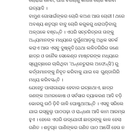
ଇତ୍ୟାଦି ।
ବାମୁଣ ଗୋସାଇଁଙ୍କର ଚୋରି କଅଣ ଆଉ ଚୋରୀ ! ଥରେ
ଅବଶ୍ୟ ଶତୃଘ୍ନ ବାବୁ ଚୋରି କରୁକରୁ ଧରାପଡ଼ିବାରୁ
ଅଳ୍ପକେ ବଞ୍ଚନ୍ତି । ଏପରି ସଚ୍ଚରିତ୍ରତା ତାଙ୍କୁ
ଅନ୍ୟମାନଙ୍କ ମଧ୍ୟରେ ଦୁର୍ଗୁଣଆଡ଼କୁ ଅଧିକ ସତର୍କ
କରାଏ ଆଉ ଏସବୁ ଦୁଷ୍କୃତି (ଯଥା ଲଳିତଗିରିର ଜଣେ
ଛାତ୍ର ଓ ଜନୈକ ସେକେଣ୍ଡ ମାଷ୍ଚରଙ୍କ ମଧ୍ୟରେ
ସ୍ୱେଚ୍ଛାରେ ଚାଲିଥିବା ‘ଅନ୍‌ନେଚୁରାଲ ଅଫେନ୍‌ସି’) ରୁ
କର୍ତ୍ତାମାନଙ୍କୁ ନିବୃତ କରିବାକୁ ଯାଇ ସେ ଗୁଣ୍ଡାଗିରି
ମଧ୍ୟ କରିବସନ୍ତି ।
ଯେହେତୁ ପାଲାଗାୟକ ହେବାର ଇଚ୍ଛାଥାଏ, ଛାତ୍ର
ଜଣଙ୍କ ଅମରକୋଷ ଓ ସର୍ବସାର ବ୍ୟାକରଣ ଆଦି ବଡ଼ି
ଭୋରରୁ ଉଠି ଡ଼ିବି ଜାଳି ଘୋଷୁଥାଆନ୍ତି । ଏସବୁ ସରିଲେ
ଯାଇ ଇସ୍କୁଲୁ ପାଠପଢ଼ା ଓ ରାନ୍ଧଣା ଆଦି କାମ ଆରମ୍ଭ
ହୁଏ । ହେଲେ ଏପରି ଉଦ୍‌ଯୋଗୀ ଛାତ୍ରଙ୍କୁ କାଳ ହେଲା
ଗଣିତ । ଶତୃଘ୍ନ ପାଣିଙ୍କର ଗଣିତ ପାଠ ଆଦୌ ହେଉ ନ