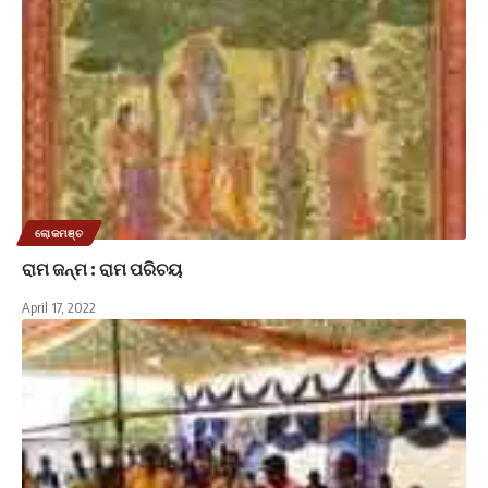
ଲୋକମଞ୍ଚ
ରାମ ଜନ୍ମ : ରାମ ପରିଚୟ
April 17, 2022