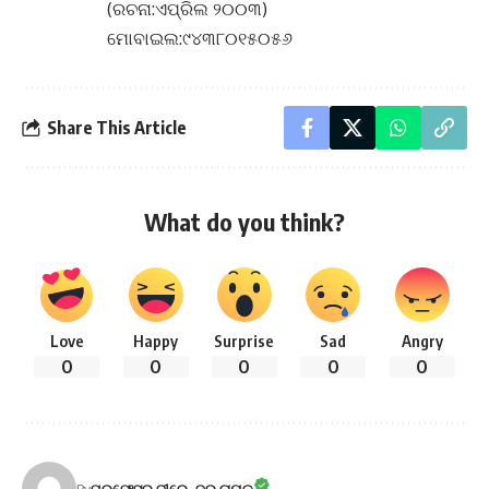
(ରଚନା:ଏପ୍ରିଲ ୨୦୦୩)
ମୋବାଇଲ:୯୪୩୮୦୧୫୦୫୬
Share This Article
What do you think?
Love
Happy
Surprise
Sad
Angry
0
0
0
0
0