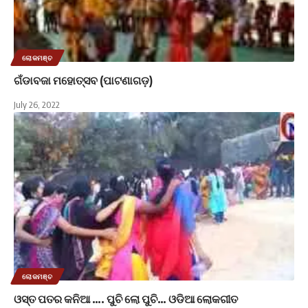
ଲୋକମଞ୍ଚ
ଗଁଡାବଜା ମହୋତ୍ସବ (ପାଟଣାଗଡ଼)
July 26, 2022
ଲୋକମଞ୍ଚ
ଓସ୍ତ ପତର କନିଆ …. ପୁଚି ଲୋ ପୁଚି… ଓଡିଆ ଲୋକଗୀତ