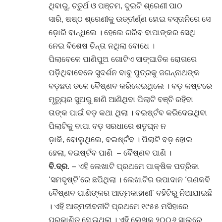
ଥିବାରୁ, ଚତୁର୍ଥ ଓ ପଞ୍ଚମ, ଦୁଇଟି ଶ୍ରେଣୀ ପାଠ
ସାରି, ଷଷ୍ଠ ଶ୍ରେଣୀକୁ ଉତ୍ତୀର୍ଣ୍ଣ ହୋଇ ବସ୍ତାନିରେ ସେ
ଡ଼ୋରି ବାନ୍ଧିଲେ । ହେଲେ ଗରିବ ବାପାଙ୍କର ସେଥି
ନେଇ ବିଶେଷ ଚିନ୍ତା ନଥିଲା ବୋଧେ ।
ପିଲାବେଳେ ପାଣିପୁଅ ଗୋଟିଏ ସାଙ୍ଘାତିକ ରୋଗରେ
ପଡ଼ିଥିବାବେଳେ ସୁଦର୍ଶନ ବାବୁ ପୁତ୍ରକୁ ଜଗନ୍ନାଥଙ୍କ
ବଡ଼ଛତା ତଳେ ବୈଷ୍ଣବ କରିଦେଇଥିଲେ । ବଡ଼ କଷ୍ଟରେ
ମୃତ୍ୟୁର ସୁଅରୁ ଛାଣି ଆଣିଥିବା ପିଲାଟି ବଞ୍ଚି ରହିବା
ତାଙ୍କ ପାଇଁ ବଡ଼ କଥା ଥିଲା । ବଇଷ୍ଟଁବ କରିଦେଇଥିବା
ପିଲାଟିକୁ ବାପା ବଡ଼ ସରଧାରେ ଶତୃଘ୍ନ ନ
ଡ଼ାକି, ବୋଲୁଥିଲେ, ବଇଷ୍ଟଁବ । ପିଲାଟି ବଡ଼ ହୋଇ
ହେଲା, ବଇଷ୍ଟଁବ ପାଣି – ବୈଷ୍ଣବ ପାଣି ।
ବି.ଦ୍ର.
– ଏହି ଲେଖାଟି ପ୍ରଥମେ ପାକ୍ଷିକ ପତ୍ରିକା
‘ସମଦୃଷ୍ଟି’ରେ ଛପିଥିଲା । ଲେଖାଟିର ଉପାଦାନ ‘ଗଣକବି
ବୈଷ୍ଣବ ପାଣିଙ୍କର ଆତ୍ମକାହାଣୀ’ ବହିଟିରୁ ନିଆଯାଇଛି
। ଏହି ଆତ୍ମଜୀବନୀଟି ପ୍ରଥମେ ୧୯୫୫ ମସିହାରେ
ପ୍ରକାଶିତ ହୋଇଥିଲା । ଏହି ଲେଖକ ୨୦୦୬ ସାଲରେ