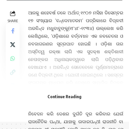
ଆଜକୁ ଶହେବର୍ଷ ତଳେ ଅର୍ଥାତ୍ ୧୯୦୭ ମସିହା ଡିସେମ୍ବର
୧୭ ସଂଖ୍ୟାର ‘ବନ୍ଦେମାତରମ’ ପତ୍ରିକାରେ ବିପ୍ଳବୀ
SHARE
ଅରବିନ୍ଦ ମଧୁବାବୁଙ୍କୁ(୧୮୪୮-୧୯୩୪) ଉଲ୍ଲେଖ କରି
ଲେଖିଥିଲେ, ‘ଓଡ଼ିଶାରେ ବର୍ତ୍ତମାନ ଏକ ନବଚେତନା ଓ
ନବଜାଗରଣର ସୂତ୍ରପାତ ହୋଇଛି । ଓଡ଼ିଶା ତାର
ଅସ୍ତିତ୍ୱ ରକ୍ଷା ଲାଗି ଏକ ସୁଦକ୍ଷ ଶକ୍ତିଶାଳୀ
ନେତାଙ୍କର ଅଧିନାୟକତ୍ୱରେ ଲାଗି ପଡ଼ିଥିବାର
ଦେଖାଯାଏ । ଅରବିନ୍ଦ ସେତେବେଳେ ପୂର୍ଣ୍ଣମାତ୍ରାରେ
ଜଣେ ବିପ୍ଳବୀ ଥିଲେ । ଯୋଗୀ ହୋଇନଥିଲେ । ସଶସ୍ତ୍ର
ସଂଗ୍ରାମକୁ ମାଧ୍ୟମ କରି ଦେଶରେ ସାମାଜିକ ବିପ୍ଳବ
ଏବଂ ପରାଧୀନତାରୁ ବିମୁକ୍ତି ସମ୍ଭବ ବୋଲି ବିଶ୍ୱାସ
Continue Reading
କରୁଥିଲେ ।
ବ୍ରିଟିଶ ଶାସନ ଆଗରେ ଆବେଦନ, ପ୍ରତିବେଦନ,
ନିବେଦନ କରି ଦେଶର ଦୁର୍ଗତି ଦୂର କରିବାର ଯେଉଁ
ରାଜନୈତିକ ପନ୍ଥା, ଯାହାକୁ ଉଦାରପନ୍ଥୀ ରାଜନୀତି ବା