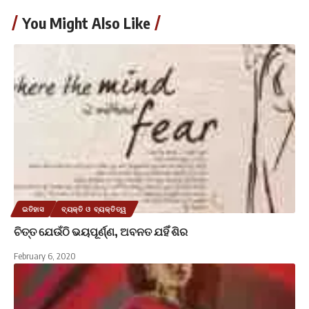
You Might Also Like
ଇତିହାସ
ବ୍ୟକ୍ତି ଓ ବ୍ୟକ୍ତିତ୍ୱ
ଚିତ୍ତ ଯେଉଁଠି ଭୟପୂର୍ଣ୍ଣ, ଅବନତ ଯହିଁ ଶିର
February 6, 2020