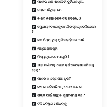
ତାହାଲେ କଣ ଏହା ଦୈବୀ ଦୁର୍ବିପାକ ଥିଲା,
ବଜ୍ର ପଡିଥିଲା, ଯେ
ବାରଟି ନିରୀହ ଲୋକ ଟଳି ପଡିଲେ, ଓ
ସମୁଦାୟ ଦେଶଟାକୁ ସାମୟିକ ସ୍ତବ୍ଧ କରିଦେଲେ
?
କଣ ମିଥ୍ୟା ଥିଲା ପୁଲିସ ବାହିନୀର ଘେରି,
ମିଥ୍ୟା ଥିଲା ଗୁଳି,
ମିଥ୍ୟା ଥିଲା କଟା ପାପୁଲି ?
ଯାହା ଜାଣିବାକୁ ଏଗାର ବର୍ଷ ଅପେକ୍ଷା କରିବାକୁ
ହେଲା?
ତାହା କ’ଣ ବଜ୍ରାଘାତ ଥିଲା?
କଣ ବା କରିପାରିଥାନ୍ତେ ସେମାନେ ବା
ତାଙ୍କ ପାଇଁ କହୁଥିବା ମୁଷ୍ଟିମେୟ କିଛି ?
ଟଳି ପଡିଥିବା ମଣିଷଙ୍କୁ