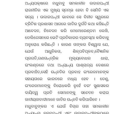
ଅନ୍ୟପକ୍ଷରେ ମଧୁବାବୁ ସମକାଳୀନ ଉଦାରପନ୍ଥୀ
ରାଜନୀତିର ଏକ ମୁଖ୍ୟ ସ୍ତମ୍ଭ ହେବା ବି ସେମିତି ଏକ
ସତ୍ୟ । ଉଦାରପନ୍ଥୀ ଭାବରେ ସେ ବିନୀତ ସ୍ୱରରେ
ବ୍ରିଟିଶ ପ୍ରଶାସନ ଆଗରେ ଜାତିର ଦୁର୍ଗତି କଥା କହିଛନ୍ତି
ଆବେଦନ, ନିବେଦନ କରି ମେମୋରେଣ୍ଡମ ଲେଖି,
ଡେଲିଗେସନରେ ଭେଟି ପ୍ରତିକାରର ବ୍ୟବସ୍ଥା କରିବାକୁ
ଅନୁରୋଧ କରିଛନ୍ତି । କାରଣ ତାଙ୍କର ବିଶ୍ୱାସ ଯେ,
ଯେଉଁ ଆଧୁନିକତା, ଶିଳ୍ପବିପ୍ଳବ,ବୈଜ୍ଞାନିକ
ପ୍ରଗତି,ଗଣତାନ୍ତ୍ରିକ ମୂଲ୍ୟବୋଧର ଧାରା,
ଇଂଲଣ୍ଡରେ ତଥା ଅନ୍ୟାନ୍ୟ ପାଶ୍ଚାତ୍ୟ ଦେଶରେ
ପ୍ରବାହିତ,ସେହି ଉନ୍ନତିର ପ୍ରବାହ ଇଂରେଜମାନଙ୍କ
ସହାୟତାରେ ଭାରତରେ ମଧ୍ୟ ହେବ । ତେଣୁ,
ଇଂରେଜମାନଙ୍କୁ ବିରୋଧକରି ନୁହେଁ ବରଂ ସୁଶାସକର
ଦାୟିତ୍ୱ ପ୍ରତି ସେମାନଙ୍କୁ ସଚେତନ କରାଇ
ଜାତୀୟତାବାଦୀମାନେ ଜାତିର ଉନ୍ନତି କରିପାରିବେ ।
ମଧୁବାବୁଙ୍କର ଏ ଯେଉଁ ବିଚାର ତାହା ସମକାଳୀନ
ଅନ୍ୟାନ୍ୟ ନରମପନ୍ଥୀ ଏବଂ ଉଦାରପନ୍ଥୀଙ୍କଠାରେ