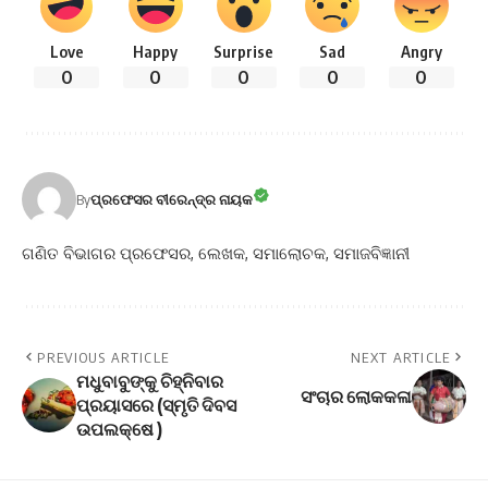
Love
Happy
Surprise
Sad
Angry
0
0
0
0
0
By
ପ୍ରଫେସର ବୀରେନ୍ଦ୍ର ନାୟକ
ଗଣିତ ବିଭାଗର ପ୍ରଫେସର, ଲେଖକ, ସମାଲୋଚକ, ସମାଜବିଜ୍ଞାନୀ
PREVIOUS ARTICLE
NEXT ARTICLE
ମଧୁବାବୁଙ୍କୁ ଚିହ୍ନିବାର
ସଂଚାର ଲୋକକଳା
ପ୍ରୟାସରେ (ସ୍ମୃତି ଦିବସ
ଉପଲକ୍ଷେ )