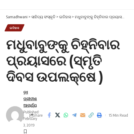
Samadhwani
>
ସାହିତ୍ୟ ସଂସ୍କୃତି
>
ଇତିହାସ
>
ମଧୁବାବୁଙ୍କୁ ଚିହ୍ନିବାର ପ୍ରୟାସରେ (ସ୍ମୃତି ଦିବସ ଉପଲକ୍ଷେ )
ଇତିହାସ
ମଧୁବାବୁଙ୍କୁ ଚିହ୍ନିବାର
ପ୍ରୟାସରେ (ସ୍ମୃତି
ଦିବସ ଉପଲକ୍ଷେ )
ଡ଼ଃ
ପ୍ରୀତୀଶ
ଆଚାର୍ଯ୍ୟ
Published:
Share
15 Min Read
February
3, 2019