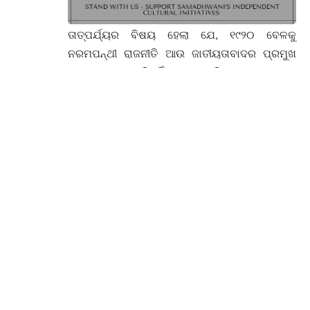
ତାତ୍ପର୍ଯ୍ୟର ବିଷୟ ହେଲା ଯେ, ୧୯୨୦ ବେଳକୁ
ନରମପନ୍ଥୀ ରାଜନୀତି ଆଉ ଜାତୀୟତାବାଦର ପ୍ରମୁଖ
ସ୍ୱର ହୋଇ ରହିନାହିଁ । ରାଜନୀତିରେ ଗାନ୍ଧୀଙ୍କର
ଉତ୍ଥାନ ପରେ ଆବେଦନ, ପ୍ରତିବେଦନରୁ ବାହାରି ଯାଇ
ଭାରତୀୟ ଜାତୀୟତାବାଦ ଇଂରେଜଶାସନ ସାଙ୍ଗରେ
‘ଅସହଯୋଗ’କୁ ମୁଖ୍ୟ ସ୍ୱର କରିଛି । ତେଣିକି
ଓକିଲମାନେ କୋର୍ଟକଚେରୀ ବର୍ଜନ ଦେଲେ, ଛାତ୍ରମାନେ
ସରକାରୀ ସ୍କୁଲ୍କଲେଜ ଛାଡ଼ି ଜାତୀୟ ବିଦ୍ୟାଳୟ
ଗଢ଼ିଲେ । ଏହି ସମୟରେ ଓଡ଼ିଶାରେ ଗୋପବନ୍ଧୁ ଦାସଙ୍କ
ନେତୃତ୍ୱରେ ଯୁବ ଜାତୀୟତାବାଦୀ ଗୋଷ୍ଠୀ ଉତ୍କଳ
ସମ୍ମିଳନୀକୁ ଜାତୀୟ କଂଗ୍ରେସରେ ମିଶାଇ ଦେଲେ ।
ଭାରତୀୟ ରାଜନୀତିରେ ଏ ଯେଉଁ ପଟ୍ଟ ପରିବର୍ତ୍ତନ,
ସେତେବେଳେ ମଧ୍ୟ ମଧୁସୂଦନ ଦାସ ନିଜ ବିଚାର, ନିଜ
ଜିଦରେ ଅଟଳ । ଅର୍ଥାତ୍ ତଥାପି ସେ ଉଦାରପନ୍ଥୀ । ତେଣୁ
‘ଉତ୍କଳ ସମ୍ମିଳନୀ’ର ଜାତୀୟ କଂଗ୍ରେସରେ ବିଲୀନ