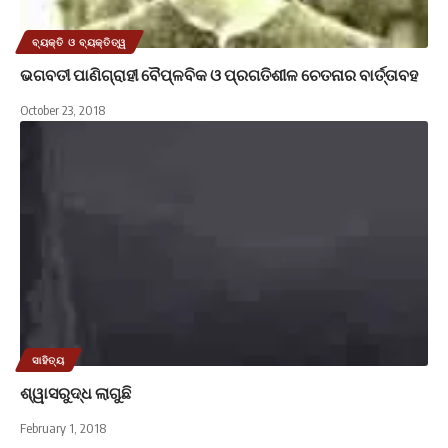
ବ୍ୟକ୍ତି ଓ ବ୍ୟକ୍ତିତ୍ୱ
ଭଗବତୀ ପାଣିଗ୍ରାହୀ ବୈପ୍ଳବିକ ଓ ପ୍ରଗତିଶୀଳ ଚେତନାର ବାର୍ତ୍ତାବହ
October 23, 2018
ସାହିତ୍ୟ
ଶ୍ୱାସରୁଦ୍ଧ ଲାଗୁଛି
February 1, 2018