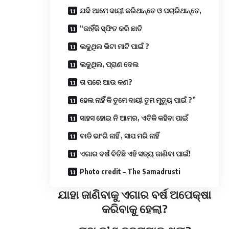
ଯଦି ଆମେ ଦାୟୀ କରିଥାନ୍ତେ ଓ ପଚାରିଥାନ୍ତେ,
“କାହିଁକି ସ୍ଫିତ କରି ଛାତି
ଲଢୁଥିଲ ଭିଟା ମାଟି ପାଇଁ ?
ଲଢୁଥିଲ, ପ୍ରାଣ ଦେଲ
ତା ପରେ ଆଉ କଣ?
ହେଲ ନାହିଁ କି ତୁମେ ଦାୟୀ ତୁମ ମୃତ୍ୟୁ ପାଇଁ ?”
ସାହସ ହୋଇ ନି ଆମର, ଏତିକି କହିବା ପାଇଁ
ବାଡି ଭାଂଗି ନାହିଁ , ସାପ ମରି ନାହିଁ
ଏଗାର ବର୍ଷ ବିତିଛି ଏହି ସତ୍ୟ ଜାଣିବା ପାଇଁ!
Photo credit – The Samadrusti
ଯାହା ଜାଣିବାକୁ ଏଗାର ବର୍ଷ ଅପେକ୍ଷା
କରିବାକୁ ହେଲା?