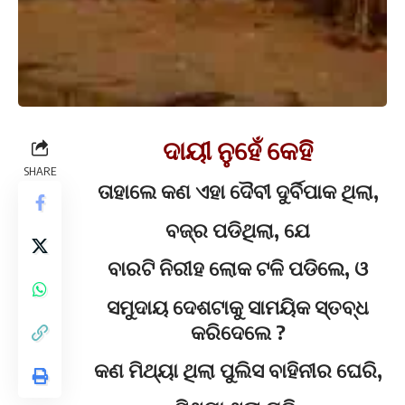
ଦାୟୀ ନୁହେଁ କେହି
SHARE
ତାହାଲେ କଣ ଏହା ଦୈବୀ ଦୁର୍ବିପାକ ଥିଲା,
ବଜ୍ର ପଡିଥିଲା, ଯେ
ବାରଟି ନିରୀହ ଲୋକ ଟଳି ପଡିଲେ, ଓ
ସମୁଦାୟ ଦେଶଟାକୁ ସାମୟିକ ସ୍ତବ୍ଧ
କରିଦେଲେ ?
କଣ ମିଥ୍ୟା ଥିଲା ପୁଲିସ ବାହିନୀର ଘେରି,