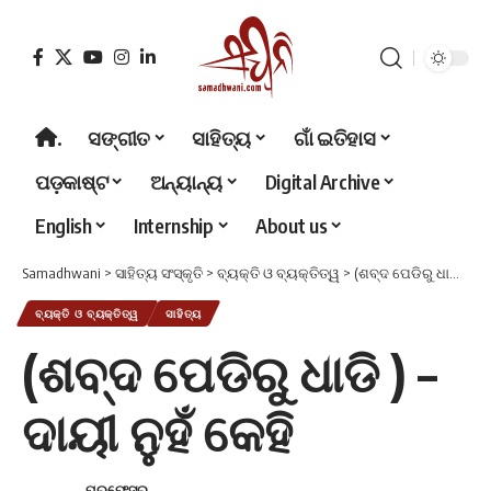
.
ସଙ୍ଗୀତ
ସାହିତ୍ୟ
ଗାଁ ଇତିହାସ
ପଡ଼କାଷ୍ଟ
ଅନ୍ୟାନ୍ୟ
Digital Archive
English
Internship
About us
Samadhwani
>
ସାହିତ୍ୟ ସଂସ୍କୃତି
>
ବ୍ୟକ୍ତି ଓ ବ୍ୟକ୍ତିତ୍ୱ
>
(ଶବ୍ଦ ପେଡିରୁ ଧାଡି ) – ଦାୟୀ ନୁହଁ କେହି
ବ୍ୟକ୍ତି ଓ ବ୍ୟକ୍ତିତ୍ୱ
ସାହିତ୍ୟ
(ଶବ୍ଦ ପେଡିରୁ ଧାଡି ) –
ଦାୟୀ ନୁହଁ କେହି
ପ୍ରଫେସର