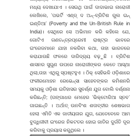
ମଧ୍ୟ ଦେଖାଯାଏ । ସେଇଥି ପାଇଁ ଦାଦାଭାଇ ନାରୋଜୀ
ଲେଖିଲେ, ‘ପଭର୍ଟି ଏଣ୍ଡ୍ ଦ ଅନ୍-ବ୍ରିଟିଶ ରୁଲ ଇନ୍
ଇଣ୍ଡିଆ’ (Poverty and the Un-British Rule in
India)। ସେଥିରେ ସେ ଅଭିମାନ କରି କହିଲେ ଯେ,
ଗୋଟିଏ ଗଣତନ୍ତ୍ରପ୍ରେମୀ ରାଷ୍ଟ୍ର ଭାବରେ
ଇଂରେଜମାନେ ଯାହା ନକରିବା କଥା, ତାହା ଭାରତରେ
କରାଯାଉଛି ଫଳରେ ଦାରିଦ୍ର‌୍ୟ ବଢ଼ୁଛି । ବ୍ରିଟିଶ
ଶାସନର ସୁଗୁଣ ଉପରେ ନାରୋଜୀଙ୍କର କେତେ ଆସ୍ଥା
ଥିଲା,ତାହା ଏଥିରୁ ସ୍ପଷ୍ଟହୁଏ । ଠିକ୍ ସେହିଭଳି ଓଡ଼ିଶାରେ
ଫକୀରମୋହନ ରେଭେନ୍ସା ସାହେବଙ୍କର କମିଶନରି
ସମୟକୁ ଓଡ଼ିଶା ଇତିହାସର ସୁବର୍ଣ୍ଣ ଯୁଗ ବୋଲି ବର୍ଣ୍ଣନା
କରିଛନ୍ତି; (ଗଙ୍ଗାଧର ମେହେର ‘ଭିକ୍ଟୋରିଆ ସ୍ତବ’
ଗାଇଛନ୍ତି । ଅର୍ଥାତ୍ ଊନବିଂଶ ଶତାବ୍ଦୀର ଶେଷଭାଗ
ହେଲା ଏମିତି ଏକ ଜାତୀୟତାର ଯୁଗ, ଯେତେବେଳେ ଆମ
ବୁଦ୍ଧିଜୀବୀ ଇଂରେଜ ନିକଟତର ହୋଇ ଜାତିର ଦୁର୍ଗତି ଦୂର
କରିବାକୁ ପ୍ରୟାସ କରୁଥିଲେ ।