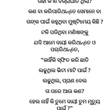
ତାହା କ’ଣ ବଜ୍ରାଘାତ ଥିଲା?
କଣ ବା କରିପାରିଥାନ୍ତେ ସେମାନେ ବା
ତାଙ୍କ ପାଇଁ କହୁଥିବା ମୁଷ୍ଟିମେୟ କିଛି ?
ଟଳି ପଡିଥିବା ମଣିଷଙ୍କୁ
ଯଦି ଆମେ ଦାୟୀ କରିଥାନ୍ତେ ଓ
ପଚାରିଥାନ୍ତେ,
“କାହିଁକି ସ୍ଫିତ କରି ଛାତି
ଲଢୁଥିଲ ଭିଟା ମାଟି ପାଇଁ ?
ଲଢୁଥିଲ, ପ୍ରାଣ ଦେଲ
ତା ପରେ ଆଉ କଣ?
ହେଲ ନାହିଁ କି ତୁମେ ଦାୟୀ ତୁମ ମୃତ୍ୟୁ
ପାଇଁ ?”