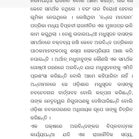
ନରମପନ୍ଥୀ ରାଜନୀତି ବୋଲି ଆମେ କହନ୍ତି, ତାର ସେ
କେବେ ସମର୍ଥକ ନଥିଲେ । ବରଂ ତାର ବିରୋଧୀ ହେବାର
ଭୂମିକା ନେଇଥିଲେ । ଲେଖିଥିବା ‘ବନ୍ଦେ ମାତରମ’
ପତ୍ରିକା ମଧ୍ୟ ବିପ୍ଳବୀ ରାଜନୀତିର ଏକ ମୁଖପତ୍ର ଭଳି
କାମ କରୁଥିଲା । ତେଣୁ ଉଦାରପନ୍ଥୀ ମଧୁସୂଦନ ଦାସଙ୍କ
ସମର୍ଥନରେ ବକ୍ତବ୍ୟ ରଖି କେବେ ଅରବିନ୍ଦ ପତ୍ରିକାର
ପାଠକମାନଙ୍କଠାରୁ ଶସ୍ତା ଲୋକପ୍ରିୟତା ଆଶା କରି
ନପାରନ୍ତି । ଅର୍ଥାତ୍ ମଧୁବାବୁଙ୍କ କୌଣସି ଏକ ସମର୍ଥକ
ଗୋଷ୍ଠୀ ଗହଣରେ ଅରବିନ୍ଦ ଯାଇ ମଧୁସୂଦନଙ୍କୁ ଏମିତି
ପ୍ରଶଂସା କରିଛନ୍ତି ବୋଲି ଆମେ କହିପାରିବା ନାହିଁ ।
ଅନ୍ତଃମନରେ ସେ ଓଡ଼ିଶାର ମଧୁସୂଦନ ଦାସଙ୍କୁ
ନବଚେତନାର ବାର୍ତ୍ତାବହ ବୋଲି କଳ୍ପନା କରିଛନ୍ତି,
ତାଙ୍କ ନେତୃତ୍ୱର ନିରୁତାପଣକୁ ଦେଖିପାରିଛନ୍ତି ବୋଲି
ଓଡ଼ିଶା ନବଜାଗରଣର ଅଧିନାୟକ ରୂପେ ତାଙ୍କୁ ଚିତ୍ରିତ
କରିଛନ୍ତି ।
ଏକ ପକ୍ଷରେ ଅରବିନ୍ଦଙ୍କର ବିପ୍ଳବାତ୍ମକ
କାର୍ଯ୍ୟପନ୍ଥା ଯଦି ଏକ ରାଜନୈତିକ ସତ୍ୟ,