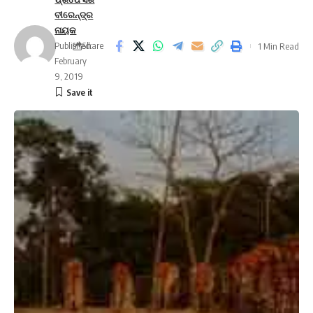
ବୀରେନ୍ଦ୍ର
ନାୟକ
Published:
Share
1 Min Read
February
9, 2019