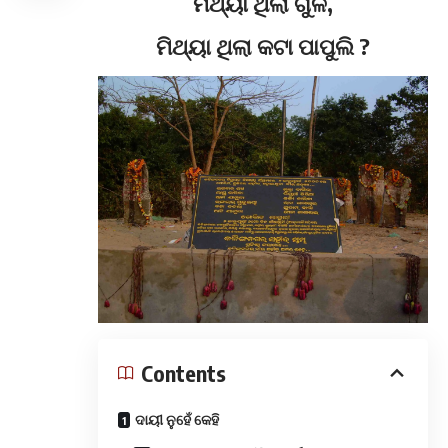
ମିଥ୍ୟା ଥିଲା ଗୁଳି,
ମିଥ୍ୟା ଥିଲା କଟା ପାପୁଲି ?
Contents
ଦାୟୀ ନୁହେଁ କେହି