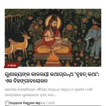
ସମୀକ୍ଷା
ଗୁଣାଢ୍ୟଙ୍କ କାଳଜୟୀ କଥାଗ୍ରନ୍ଥ ‘ବୃହତ୍ କଥା’:
ଏକ ବିହଙ୍ଗାବଲୋକନ
ଭାରତୀୟ କଥାସାହିତ୍ୟର ଐତିହ୍ୟ ଅତ୍ୟନ୍ତ ସମୃଦ୍ଧ ଓ ପ୍ରାଚୀନ। ସେହି
ପରମ୍ପରାରେ ଗୁଣାଢ୍ୟଙ୍କ ‘ବୃହତ୍ କଥା’…
ଅଧ୍ୟାପକ ବିଶ୍ୱନାଥ ସାହୁ
May 7, 2026