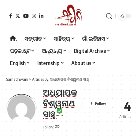
.
ସଙ୍ଗୀତ
ସାହିତ୍ୟ
ଗାଁ ଇତିହାସ
ପଡ଼କାଷ୍ଟ
ଅନ୍ୟାନ୍ୟ
Digital Archive
English
Internship
About us
Samadhwani
>
Articles by: ଅଧ୍ୟାପକ ବିଶ୍ୱନାଥ ସାହୁ
ଅଧ୍ୟାପକ
ବିଶ୍ୱନାଥ
4
ସାହୁ
Articles
Follow: