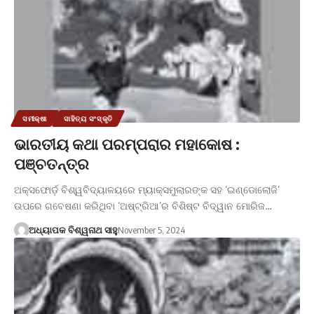
ସମୀକ୍ଷା
ସାହିତ୍ୟ ସଂସ୍କୃତି
ଭାରତୀୟ କଥା ପରମ୍ପରାର ମହାକୋଷ :
ପଞ୍ଚତନ୍ତ୍ର
ଅକ୍ସଫୋର୍ଡ଼ ବିଶ୍ୱବିଦ୍ୟାଳୟରେ ମ୍ୟାକ୍ସମୁଲାରଙ୍କ ସହ ‘ଇଣ୍ଡୋଲୋଜି’
ଉପରେ ଗବେଷଣା କରିଥିବା ‘ଅଷ୍ଟ୍ରିଆ’ର ବିଶିଷ୍ଟ ବିଦ୍ୱାନ ମୋରିଜ…
ଅଧ୍ୟାପକ ବିଶ୍ୱନାଥ ସାହୁ
November 5, 2024