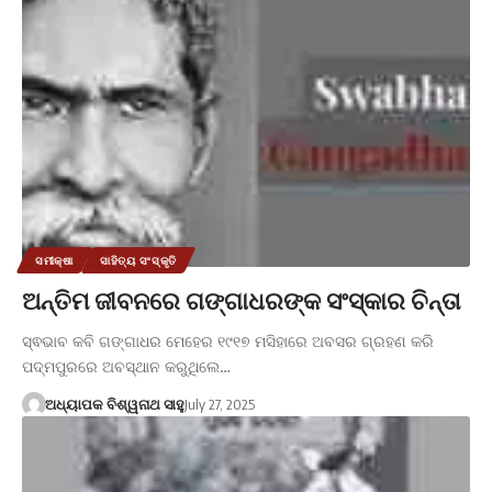
ସମୀକ୍ଷା
ସାହିତ୍ୟ ସଂସ୍କୃତି
ଅନ୍ତିମ ଜୀବନରେ ଗଙ୍ଗାଧରଙ୍କ ସଂସ୍କାର ଚିନ୍ତା
ସ୍ଵଭାବ କବି ଗଙ୍ଗାଧର ମେହେର ୧୯୧୭ ମସିହାରେ ଅବସର ଗ୍ରହଣ କରି
ପଦ୍ମପୁରରେ ଅବସ୍ଥାନ କରୁଥିଲେ…
ଅଧ୍ୟାପକ ବିଶ୍ୱନାଥ ସାହୁ
July 27, 2025