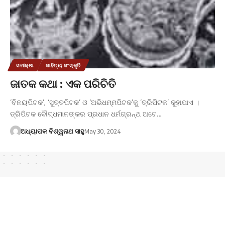
ସମୀକ୍ଷା
ସାହିତ୍ୟ ସଂସ୍କୃତି
ଜାତକ କଥା : ଏକ ପରିଚିତି
‘ବିନୟପିଟକ’, ‘ସୁତ୍ତପିଟକ’ ଓ ‘ଅଭିଧମ୍ମପିଟକ’କୁ ‘ତ୍ରିପିଟକ’ କୁହାଯାଏ ।
ତ୍ରିପିଟକ ବୌଦ୍ଧମାନଙ୍କର ପ୍ରଧାନ ଧର୍ମଗ୍ରନ୍ଥ ଅଟେ…
ଅଧ୍ୟାପକ ବିଶ୍ୱନାଥ ସାହୁ
May 30, 2024