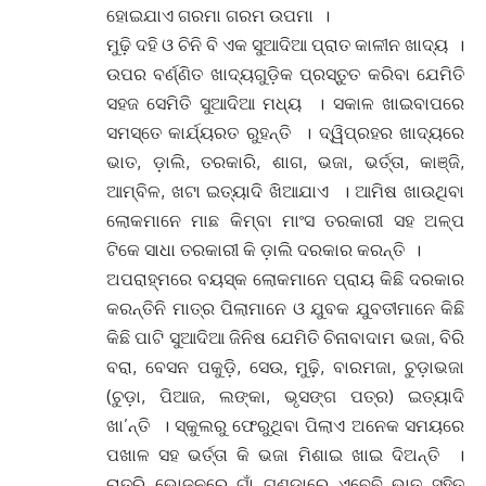
ହୋଇଯାଏ ଗରମା ଗରମ ଉପମା ।
ମୁଢ଼ି ଦହି ଓ ଚିନି ବି ଏକ ସୁଆଦିଆ ପ୍ରାତ କାଳୀନ ଖାଦ୍ୟ ।
ଉପର ବର୍ଣ୍ଣିତ ଖାଦ୍ୟଗୁଡ଼ିକ ପ୍ରସ୍ତୁତ କରିବା ଯେମିତି
ସହଜ ସେମିତି ସୁଆଦିଆ ମଧ୍ୟ । ସକାଳ ଖାଇବାପରେ
ସମସ୍ତେ କାର୍ଯ୍ୟରତ ରୁହନ୍ତି । ଦ୍ୱିପ୍ରହର ଖାଦ୍ୟରେ
ଭାତ, ଡ଼ାଲି, ତରକାରି, ଶାଗ, ଭଜା, ଭର୍ତ୍ତା, କାଞ୍ଜି,
ଆମ୍ବିଳ, ଖଟା ଇତ୍ୟାଦି ଖିଆଯାଏ । ଆମିଷ ଖାଉଥିବା
ଲୋକମାନେ ମାଛ କିମ୍ବା ମାଂସ ତରକାରୀ ସହ ଅଳ୍ପ
ଟିକେ ସାଧା ତରକାରୀ କି ଡ଼ାଲି ଦରକାର କରନ୍ତି ।
ଅପରାହ୍ମରେ ବୟସ୍କ ଲୋକମାନେ ପ୍ରାୟ କିଛି ଦରକାର
କରନ୍ତିନି ମାତ୍ର ପିଲାମାନେ ଓ ଯୁବକ ଯୁବତୀମାନେ କିଛି
କିଛି ପାଟି ସୁଆଦିଆ ଜିନିଷ ଯେମିତି ଚିନାବାଦାମ ଭଜା, ବିରି
ବରା, ବେସନ ପକୁଡ଼ି, ସେଉ, ମୁଢ଼ି, ବାରମଜା, ଚୁଡ଼ାଭଜା
(ଚୁଡ଼ା, ପିଆଜ, ଲଙ୍କା, ଭୃସଙ୍ଗ ପତ୍ର) ଇତ୍ୟାଦି
ଖା’ନ୍ତି । ସ୍କୁଲରୁ ଫେରୁଥିବା ପିଲାଏ ଅନେକ ସମୟରେ
ପଖାଳ ସହ ଭର୍ତ୍ତା କି ଭଜା ମିଶାଇ ଖାଇ ଦିଅନ୍ତି ।
ରାତ୍ରି ଭୋଜନରେ ଗାଁ ଗଣ୍ଡାରେ ଏବେବି ଭାତ ସହିତ