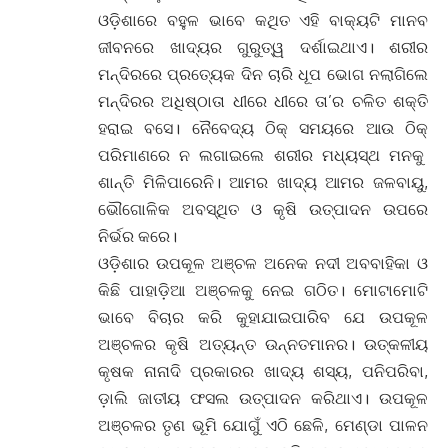
ଓଡ଼ିଶାରେ ବହୁଳ ଭାବେ କଥିତ ଏହି ବାକ୍ୟଟି ମାନବ
ଜୀବନରେ ଖାଦ୍ୟର ଗୁରୁତ୍ୱ ଦର୍ଶାଇଥାଏ। ଶରୀର
ମନ୍ଦିରରେ ପ୍ରତ୍ୟେକ ଦିନ ଚାରି ଧୂପ ଭୋଗ ନଲାଗିଲେ
ମନ୍ଦିରର ଅଧିଷ୍ଠାତା ଧୀରେ ଧୀରେ ତା’ର ଚଳିତ ଶକ୍ତି
ହରାଇ ବସେ। ନୈବେଦ୍ୟ ଠିକ୍ ସମୟରେ ଆଉ ଠିକ୍
ପରିମାଣରେ ନ ଲଗାଇଲେ ଶରୀର ମଧ୍ୟସ୍ଥ ମନକୁ
ଶାନ୍ତି ମିଳିପାରେନି। ଆମର ଖାଦ୍ୟ ଆମର ଜଳବାୟୁ,
ଭୌଗୋଳିକ ଅବସ୍ଥିତ ଓ କୃଷି ଉତ୍ପାଦନ ଉପରେ
ନିର୍ଭର କରେ।
ଓଡି଼ଶାର ଉପକୂଳ ଅଞ୍ଚଳ ଅନେକ ନଦୀ ଅବବାହିକା ଓ
କିଛି ପାହାଡ଼ିଆ ଅଞ୍ଚଳକୁ ନେଇ ଗଠିତ। ମୋଟାମୋଟି
ଭାବେ ବିଚାର କରି କୁହାଯାଇପାରିବ ଯେ ଉପକୂଳ
ଅଞ୍ଚଳର କୃଷି ଅତ୍ୟନ୍ତ ଉନ୍ନତମାନର। ଉତ୍କଳୀୟ
କୃଷକ ନାନାଦି ପ୍ରକାରର ଖାଦ୍ୟ ଶସ୍ୟ, ପନିପରିବା,
ଡ଼ାଲି ଜାତୀୟ ଫସଲ ଉତ୍ପାଦନ କରିଥାଏ। ଉପକୂଳ
ଅଞ୍ଚଳର ତୃଣ ଭୂମି ଯୋଗୁଁ ଏଠି ଛେଳି, ମେଣ୍ଡା ପାଳନ