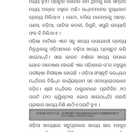
ମଧ୍ୟ ହୁଏ। ପ୍ରଚୁର ଗୋଚର ଜମି ଥିବାରୁ ଗୋ ସମ୍ପଦ
ମଧ୍ୟ ଅଳ୍ପେ ବହୁତେ ଅଛି। ଉନ୍ନତମାନର ଦୁଗ୍ଧଜାତ
ଦ୍ରବ୍ୟ ମିଳିଥାଏ । ତୋଟା, ବଗିଚା ମାନଙ୍କରୁ ଆମ୍ବ,
ପଣସ, ନଡ଼ିଆ, ପାଚିଲା କଦଳୀ, ପିଜୁଳି, ସପୁରି ଇତ୍ୟାଦି
ଫଳ ବି ମିଳିଥାଏ ।
ଓଡ଼ିଶା ମାଟିରେ ଏତେ ସବୁ ଖାଦ୍ୟ ଉପଯୋଗୀ ଦ୍ରବ୍ୟ
ମିଳୁଥିବାରୁ ଓଡ଼ିଆମାନେ ବଢ଼ିଆ ଖାଦ୍ୟ ପ୍ରସ୍ତୁତ କରି
ଖାଇଥାନ୍ତି। ସାରା ଭାରତ ବର୍ଷରେ ଖାଦ୍ୟ ଉପରେ
ଯେତେ ଗବେଷଣା ହୋଇଛି ଏକା ଓଡ଼ିଶାରେ ତା’ର ବହୁଗୁଣ
ପରୀକ୍ଷା ନିରୀକ୍ଷା ହୋଇଛି । ଓଡ଼ିଆ ସଂସ୍କୃତି ଜଗନ୍ନାଥ
ମନ୍ଦିରର ବିଭିନ୍ନ କାର୍ଯ୍ୟକ୍ରମ ସହ ଓତଃପ୍ରୋତଭାବେ
ଜଡ଼ିତ। ଶ୍ରୀ ମନ୍ଦିରର ଠାକୁରମାନେ ପ୍ରତିଦିନ ୬୦
ପଉଟି (୬୦ କ୍ୱିଣ୍ଟାଲ ଭୋଗ ଖାଉଥାନ୍ତି) ନାନାଦି
ପ୍ରକାର ଖାଦ୍ୟ ମିଶି ଶାଠିଏ ପଉଟି ହୁଏ ।
ଓଡ଼ିଆ ଖାଦ୍ୟରେ ସବୁପ୍ରକାର ଖାଦ୍ୟ ସାର ମହଜୁଦ