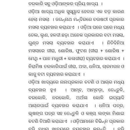
ତରକାରି ସବୁ ଓଡ଼ିଆଙ୍କର ପ୍ରିୟ ଖାଦ୍ୟ ।
ଓଡ଼ିଆ ଖାଦ୍ୟ ଅଧିକ ସୁସ୍ୱାଦ ହେବାର ଏକ ବଡ଼ କାରଣ
ହେଲା ମସଲା । ଜଗନ୍ନାଥ ମନ୍ଦିରରେ ଚଉଷଠୀ ପ୍ରକାର
ମସଲା ବ୍ୟବହାର କରାଯାଏ । ଓଡ଼ିଆ ଘରେ ଘରେ ମଧ୍ୟ
ତେଲ, ଲୁଣ, ହଳଦୀ ଛଡ଼ା ଅନେକ ପ୍ରକାରର ବଟା ମସଲା,
ଗୁଣ୍ଡ ମସଲା ବ୍ୟବହାର କରାଯାଏ । ନିତିଦିନିଆ
ମସଲାରେ ଜୀରା, ଶୋରିଷ, ଫୁଟଣ (ଜୀରା + ଶୋରିଷ +
ମେଥି + ପାନ ମଧୁରୀ + କଳାଜୀରା) ବ୍ୟବହାର କରାଯାଏ ।
ନିରାମିଷ ତରକାରିପାଇଁ ଜୀରା, ଅଦା, ଧନିଆ, ଚାରମଗଜ ଓ
କାଜୁ ବଟା ବ୍ୟବହାର କରାଯାଏ ।
ଓଡ଼ିଆ ଖାଦ୍ୟରେ ନାନାପ୍ରକାର ଚଟଣି ଓ ଆଚାର ମଧ୍ୟ
ବ୍ୟବହାର ହୁଏ । ଆମ୍ବ, ଆମ୍ବଡ଼ା, ତେନ୍ତୁଳି,
ବରକୋଳି, ନରକୋଳି, ଅଅଁଳା କୋଳି ଇତ୍ୟାଦି
ଆଚାରପାଇଁ ବ୍ୟବହାର କରାଯାଏ । ଧନିଆ ପତ୍ର,
ଭୃଷଙ୍ଗ ପତ୍ର ସହ ତେନ୍ତୁଳି ଓ କଞ୍ଚା ଲଙ୍କା ମିଶାଇ
ଚଟଣି ତିଆରି କରାଯାଏ । ଓଡ଼ିଆମାନେ ବିଭିନ୍ନ ପ୍ରକାର
ବଡ଼ି ମଧ୍ୟ ଖାଦ୍ୟରେ ବ୍ୟବହାର କରନ୍ତି । ବଡ଼ି