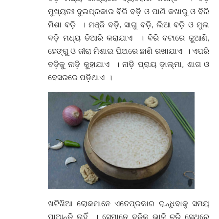
ମୁଖ୍ୟତଃ ଦୁଇପ୍ରକାର ବିରି ବଡ଼ି ଓ ପାଣି କଖାରୁ ଓ ବିରି
ମିଶା ବଡ଼ି । ମଞ୍ଜି ବଡ଼ି, ସାଗୁ ବଡ଼ି, ଲିଆ ବଡ଼ି ଓ ମୁଳା
ବଡ଼ି ମଧ୍ୟ ତିଆରି କରାଯାଏ । ବିରି ବଟାରେ ଜୁଆଣି,
ହେଙ୍ଗୁ ଓ ଜୀରା ମିଶାଇ ଘିଅରେ ଛାଣି ରଖାଯାଏ । ଏପରି
ବଡ଼ିକୁ ନାଡ଼ି କୁହାଯାଏ । ନାଡ଼ି ପ୍ରାୟ ଡ଼ାଲ୍ମା, ଶାଗ ଓ
ବେସରରେ ପଡ଼ିଥାଏ ।
ଖଟିଖିଆ ଲୋକମାନେ ଏତେପ୍ରକାର ରାନ୍ଧିବାକୁ ସମୟ
ପାଆନ୍ତି ନାହିଁ । ସେମାନେ ବଢ଼ିକୁ ଭାଜି ଚୁରି ସେଥିରେ