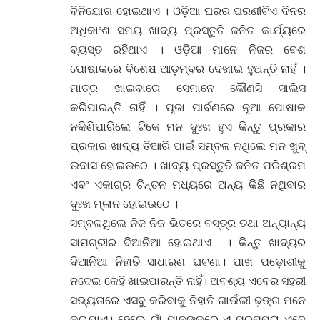
ବିନିଯୋଗ ହୋଇଥାଏ । ଓଡ଼ିଆ ଘରର ଘରଣୀଟିଏ ଦିନର
ଅଧିକାଂଶ ସମୟ ଖାଦ୍ୟ ପ୍ରସ୍ତୁତି ଜନିତ କାର୍ଯ୍ୟରେ
ବ୍ୟସ୍ତ ରହିଥାଏ । ଓଡ଼ିଆ ମାନେ ନିଜର ବେଶ
ପୋଷାକରେ ବିଶେଷ ଆଡ଼ମ୍ବର ଦେଖାଇ ହୁଅନ୍ତି ନାହିଁ ।
ମାତ୍ର ଖାଇବାରେ ସେମାନେ କୌଣସି ସାଲିସ
କରିପାରନ୍ତି ନାହିଁ । ପୂଜା ପାର୍ବଣରେ ନୂଆ ପୋଷାକ
ନକିଣିପାରିଲେ ଟିକେ ମନ ଦୁଃଖ ହୁଏ କିନ୍ତୁ ପ୍ରକାର
ପ୍ରକାର ଖାଦ୍ୟ ତିଆରି ପାଇଁ ସମ୍ବଳ ନଥିଲେ ମନ ଖୁବ୍
ଉଦାସ ହୋଇଉଠେ । ଖାଦ୍ୟ ପ୍ରସ୍ତୁତି ଜନିତ ପରିଶ୍ରମ
ଏବଂ ଏକାଗ୍ର ଚିନ୍ତନ ମଧ୍ୟରେ ଅନ୍ୟ କିଛି ନଥିବାର
ଦୁଃଖ ମ୍ଳାନ ହୋଇଉଠେ ।
ସମ୍ବଳଥିଲେ ନିଜ ନିଜ ଭିତରେ ବସ୍ତ୍ର ତଥା ଅନ୍ୟାନ୍ୟ
ସାମଗ୍ରୀର ଦିଆନିଆ ହୋଇଥାଏ । କିନ୍ତୁ ଖାଦ୍ୟର
ଦିଆନିଆ ନିହାତି ସାଧାରଣ ଘଟଣା। ପାଖ ପଡ଼ୋଶୀକୁ
ନଦେଇ କେହି ଖାଇପାରନ୍ତି ନାହିଁ। ଅବଶ୍ୟ ଏବେର ସହରୀ
ସଭ୍ୟତାରେ ଏସବୁ କରିବାକୁ ନିହାତି ଗାଉଁଲୀ ଢ଼ଙ୍ଗ ମନେ
କରାଯାଏ। ହେଲେ ଗାଁ ମାନଙ୍କରେ ଏ ପରମ୍ପରା ଏବେ