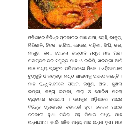
ଓଡ଼ିଶାରେ ବିଭିନ୍ନ ପ୍ରକାରର ମାଛ ଯଥା, ରୋହି, ଭାକୁଡ଼,
ମିରିକାଳି, ଚିତଳ, ବାଳିଆ, ଶେଉଳ, ଗଡ଼ିଶା, ସିଂଘି, କଉ,
ମାଗୁର, ରଣ, ପୋହଳା ଇତ୍ୟାଦି ମଧୂର ମାଛ ମିଳ।
ନାନାପ୍ରକାରର ସମୁଦ୍ର ମାଛ ଓ ଇଲିସି, ଖଇଙ୍ଗା ଆଦି
ମାଛ ମଧ୍ୟ ପ୍ରଚୁର ପରିମାଣରେ ମିଳେ । ଓଡ଼ିଆମାନେ
ଚୁଙ୍ଗୁଡ଼ି ଓ କଙ୍କଡ଼ା ମଧ୍ୟ ଖାଇବାକୁ ପସନ୍ଦ କରନ୍ତି ।
ମାଛ ରାନ୍ଧିବାବେଳେ ପିଆଜ, ରଶୁଣ, ଅଦା, ଶୁଖିଲା
ଲଙ୍କା, କଞ୍ଚା ଲଙ୍କା, ଜୀରା ଓ ଶୋରିଷ ମସଲା
ବ୍ୟବହାର କରାଯାଏ । ଉପକୂଳ ଓଡ଼ିଶାରେ ମାଛର
ବିଭିନ୍ନ ପ୍ରକାରର ତରକାରୀ ହୁଏ। କେବଳ ମାଛର
ତରକାରୀ ହୁଏ। ପରିବା ସହ ମିଶାଇ ମଧ୍ୟ ମାଛ
ରନ୍ଧାଯାଏ। ଡ଼ାଲି ସହିତ ମଧ୍ୟ ମାଛ ରନ୍ଧା ହୁଏ। ମାଛ