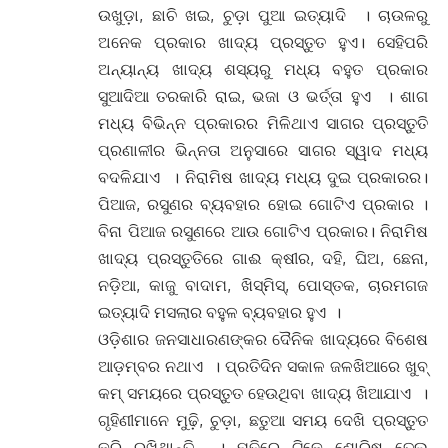
ଉଖୁଡ଼ା, ଛାଚି ଖଇ, ଚୁଡ଼ା ପୁଆ ଇତ୍ୟାଦି । ଚାଉଳରୁ
ଅନେକ ପ୍ରକାର ଖାଦ୍ୟ ପ୍ରସ୍ତୁତ ହୁଏ। ସେହିପରି
ଅନ୍ୟାନ୍ୟ ଖାଦ୍ୟ ଶସ୍ୟରୁ ମଧ୍ୟ ବହୁତ ପ୍ରକାର
ସୁଆଦିଆ ତରକାରି ରାଇ, ଭଜା ଓ ଭର୍ତ୍ତା ହୁଏ । ଶାଗ
ମଧ୍ୟ ବିଭିନ୍ନ ପ୍ରକାରର ମିଳିଥାଏ ସାଗର ପ୍ରସ୍ତୁତି
ପ୍ରଣାଳୀର ଭିନ୍ନତା ଅନୁସାରେ ସାଗର ସ୍ୱାଦ ମଧ୍ୟ
ବଦଳିଯାଏ । ନିରାମିଷ ଖାଦ୍ୟ ମଧ୍ୟ ଦୁଇ ପ୍ରକାରର।
ପିଆଜ, ରସୁଣର ବ୍ୟବହାର ହୋଇ ଗୋଟିଏ ପ୍ରକାର ।
ବିନା ପିଆଜ ରସୁଣରେ ଆଉ ଗୋଟିଏ ପ୍ରକାର। ନିରାମିଷ
ଖାଦ୍ୟ ପ୍ରସ୍ତୁତିରେ ଗାଈ କ୍ଷୀର, ଦହି, ଘିଅ, ଛେନା,
ନଡ଼ିଆ, କାଜୁ ବାଦାମ, ଖିସ୍ମିସ୍, ପୋସ୍ତକ, ଚାରମଗଜ
ଇତ୍ୟାଦି ମସଲାର ବହୁଳ ବ୍ୟବହାର ହୁଏ ।
ଓଡ଼ିଶାର ଜନସାଧାରଣଙ୍କର ଦୈନିକ ଖାଦ୍ୟରେ ବିଶେଷ
ଆଡ଼ମ୍ବର ନଥାଏ । ପ୍ରତିଦିନ ସକାଳ ଜଳଖିଆରେ ଖୁବ୍
କମ୍ ସମୟରେ ପ୍ରସ୍ତୁତ ହେଉଥିବା ଖାଦ୍ୟ ଖିଆଯାଏ ।
ଗୃହିଣୀମାନେ ମୁଢ଼ି, ଚୁଡ଼ା, ଛତୁଆ ସମୟ ଦେଖି ପ୍ରସ୍ତୁତ
କରି ରଖିଥାନ୍ତି । ମୁଢ଼ିରେ ଟିକେ ଶୋରିଷ ତେଲ