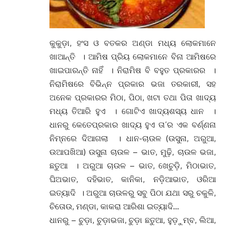
କୁକୁଡ଼ା, ହଂସ ଓ ବତକର ଅଣ୍ଡା ମଧ୍ୟ ଲୋକମାନେ
ଖାଆନ୍ତି । ଆମିଷ ପ୍ରିୟ ଲୋକମାନେ ବିନା ଆମିଷରେ
ଖାଇପାରନ୍ତି ନାହିଁ । ନିରାମିଷ ବି ବହୁତ ପ୍ରକାରର ।
ନିରାମିଷରେ ବିଭିନ୍ନ ପ୍ରକାର ଭଜା ତରକାରୀ, ସହ
ଅନେକ ପ୍ରକାରର ମିଠା, ପିଠା, ଖଟା ତଥା ପିତା ଖାଦ୍ୟ
ମଧ୍ୟ ତିଆରି ହୁଏ । ଗୋଟିଏ ଖାଦ୍ୟଶସ୍ୟ ଧାନ ।
ଧାନରୁ କେତେପ୍ରକାର ଖାଦ୍ୟ ହୁଏ ତା’ର ଏକ ବର୍ଣ୍ଣନା
ନିମ୍ନରେ ଦିଆଗଲା । ଧାନ-ଚାଉଳ (ଉସୁନା, ଅରୁଆ,
ଉଆପଖିଆ) ଉସୁନା ଚାଉଳ – ଭାତ, ମୁଢ଼ି, ଚାଉଳ ଭଜା,
ଛତୁଆ । ଅରୁଆ ଚାଉଳ – ଭାତ, ଖେଚୁଡ଼ି, ମିଠାଭାତ,
ଘିଅଭାତ, ଦହିଭାତ, କାନିକା, ନଡ଼ିଆଭାତ, ଓରିଆ
ଇତ୍ୟାଦି । ଅରୁଆ ଚାଉଳରୁ ସବୁ ପିଠା ଯଥା ସରୁ ଚକୁଳି,
ଚିତୋଉ, ମଣ୍ଡା, କାକରା ଆରିଶା ଇତ୍ୟାଦି…
ଧାନରୁ – ଚୁଡ଼ା, ଚୁଡ଼ାଭଜା, ଚୁଡ଼ା ଛତୁଆ, ହୁଡ଼ୁମ୍ବ, ଲିଆ,