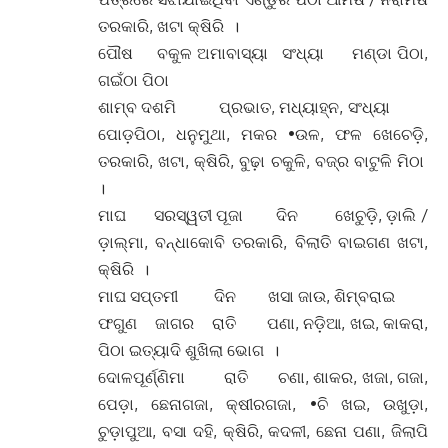
ତରକାରି, ଖଟା କ୍ଷିରି ।
ପୌଷ ବକୁଳ ଅମାବାସ୍ୟା ସଂଧ୍ୟା ମଣ୍ଡା ପିଠା,
ଗଇଁଠା ପିଠା
ଶାମ୍ବ ଦଶମି ପ୍ରଭାତ, ମଧ୍ୟାହ୍ନ, ସଂଧ୍ୟା
ପୋଡ଼ପିଠା, ଧନୁମୁଥା, ମକର •ଉଳ, ଫଳ ଖେଚେଡ଼ି,
ତରକାରି, ଖଟା, କ୍ଷିରି, ବୁଢ଼ା ଚକୁଳି, ବଜ୍ର ବାଟୁଳି ମିଠା
।
ମାଘ ସରସ୍ୱତୀ ପୂଜା ଦିନ ଖେଚୁଡ଼ି, ଡ଼ାଲି /
ଡ଼ାଲ୍ମା, ବନ୍ଧାକୋବି ତରକାରି, ବିଲାତି ବାଇଗଣ ଖଟା,
କ୍ଷିରି ।
ମାଘ ସପ୍ତମୀ ଦିନ ଖସା ଜାଉ, ଶିମ୍ବରାଇ
ଫଗୁଣ ଜାଗର ରାତି ପଣା, ନଡ଼ିଆ, ଖଇ, କାକରା,
ପିଠା ଇତ୍ୟାଦି ଶୁଖିଲା ଭୋଗ ।
ଦୋଳପୂର୍ଣ୍ଣିମା ରାତି ଚଣା, ଶାକର, ଖଜା, ଗଜା,
ପେଡ଼ା, ଛେନାଗଜା, କ୍ଷୀରଗଜା, •ଚି ଖଇ, ଉଖୁଡ଼ା,
ଚୁଡ଼ାପୁଆ, ବସା ଦହି, କ୍ଷିରି, କଦଳୀ, ଛେନା ପଣା, ଜିଲାପି