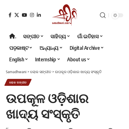
.
ସଙ୍ଗୀତ
ସାହିତ୍ୟ
ଗାଁ ଇତିହାସ
ପଡ଼କାଷ୍ଟ
ଅନ୍ୟାନ୍ୟ
Digital Archive
English
Internship
About us
Samadhwani
>
ଲୋକ ସଙ୍ଗୀତ
>
ଉପକୂଳ ଓଡ଼ିଶାର ଖାଦ୍ୟ ସଂସ୍କୃତି
ଲୋକ ସଙ୍ଗୀତ
ଉପକୂଳ ଓଡ଼ିଶାର
ଖାଦ୍ୟ ସଂସ୍କୃତି