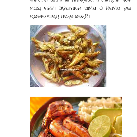
ମଧ୍ୟ ରହିଛି। ଓଡ଼ିଆମାନେ ଆମିଷ ଓ ନିରାମିଷ ଦୁଇ
ପ୍ରକାର ଖାଦ୍ୟ ପସନ୍ଦ କରନ୍ତି।