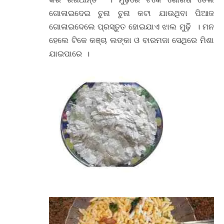
ଗୋଳାଇଦେଇ ଚୁନା ଚୁନା କଟା ଯାଉଥିବା ପିଆଜ
ଗୋଳାଇଦେଲେ ପ୍ରସ୍ତୁତ ହୋଇଯାଏ ଝାଲ ମୁଢ଼ି । ମନ
ହେଲେ ଟିକେ କଞ୍ଚା ଲଙ୍କା ଓ ବାରମଜା ସେଥିରେ ମିଶା
ଯାଇପାରେ ।