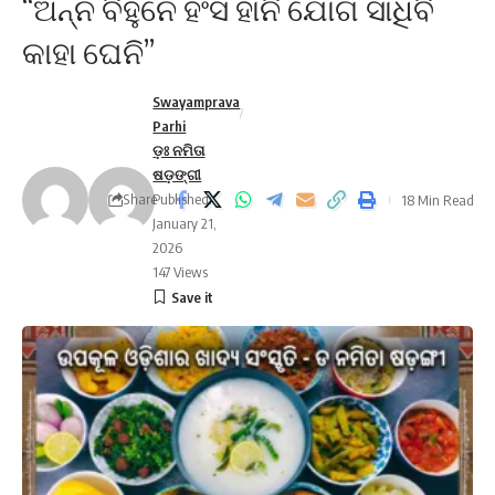
“ଅନ୍ନ ବିହୁନେ ହଂସ ହାନି ଯୋଗ ସାଧିବି
କାହା ଘେନି”
Swayamprava
Parhi
ଡ଼ଃ ନମିତା
ଷଡ଼ଙ୍ଗୀ
Share
Published:
18 Min Read
January 21,
2026
147 Views