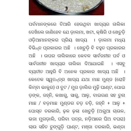
ପର୍ବମାନଙ୍କରେ ତିଆରି ହେଉଥିବା ଖାଦ୍ୟର ତାଲିକା
ଦେଖିଲେ ଜାଣିହେବ ଯେ ଡ଼ାଲମା, ଖଟା, କ୍ଷିରି ଓ ଖେଚୁଡ଼ି
ଓଡ଼ିଆମାନଙ୍କର ପ୍ରିୟ ଖାଦ୍ୟ । ଡ଼ାଲମା ମଧ୍ୟ
ବିଭିନ୍ନ ପ୍ରକାରର ଅଛି । ଖେଚୁଡ଼ି ବି ବହୁତ ପ୍ରକାରର
ଅଛି । ଉପର ତାଲିକାରେ କେବଳ ସାର୍ବଜନୀନ ପର୍ବ ଓ
ସାର୍ବଜନୀନ ଖାଦ୍ୟର ତାଲିକା ଦିଆଯାଇଛି । ଏସବୁ
ବ୍ୟତୀତ ଆହୁରି ବି ଅନେକ ପ୍ରକାର ଖାଦ୍ୟ ଅଛି ।
କେତେକ ସ୍ୱତନ୍ତ୍ର ଖାଦ୍ୟ ଯଥା ମାଛ ମୁଣ୍ଡ (ରୋହି
କିମ୍ବା ଭାକୁର) ଓ ବୁଟ / ମୁଗ ଡ଼ାଲିର ମୁଢ଼ି ଘାଣ୍ଟ, ପୋଇ
ଡ଼ଙ୍କ, ଜହ୍ନି, କଖାରୁ, ସାରୁ, ଆଳୁ, ବାଇଗଣ ସହ ଚୁନା
ମାଛ / ବଡ଼ମାଛ ମୁଣ୍ଡର ଚଡ଼ ଚଡ଼ି, ଜହ୍ନି + ଆଳୁ +
ପୋସ୍ତ ତରକାରି, ଢ଼ଳ ଢ଼ଳା ଖେଚୁଡ଼ି (ଅରୁଆ ଚାଉଳ,
ଭଜା ମୁଗଡ଼ାଲି, ପରିବା ପତ୍ର, ନଡ଼ିଆରେ ଘିଅ ବଘରା)
ଲାଉ ସହିତ ଚୁଙ୍ଗୁଡ଼ି ଘାଣ୍ଟ, ମଞ୍ଜା ତରକାରି, ଭଣ୍ଡା