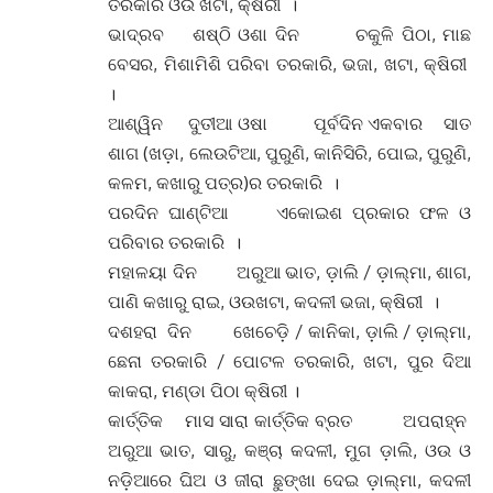
ତରକାରି ଓଉ ଖଟା, କ୍ଷିରୀ ।
ଭାଦ୍ରବ ଶଷ୍ଠି ଓଶା ଦିନ ଚକୁଳି ପିଠା, ମାଛ
ବେସର, ମିଶାମିଶି ପରିବା ତରକାରି, ଭଜା, ଖଟା, କ୍ଷିରୀ
।
ଆଶ୍ୱିନ ଦୁତୀଆ ଓଷା ପୂର୍ବଦିନ ଏକବାର ସାତ
ଶାଗ (ଖଡ଼ା, ଲେଉଟିଆ, ପୁରୁଣି, କାନିସିରି, ପୋଇ, ପୁରୁଣି,
କଳମ, କଖାରୁ ପତ୍ର)ର ତରକାରି ।
ପରଦିନ ଘାଣ୍ଟିଆ ଏକୋଇଶ ପ୍ରକାର ଫଳ ଓ
ପରିବାର ତରକାରି ।
ମହାଳୟା ଦିନ ଅରୁଆ ଭାତ, ଡ଼ାଲି / ଡ଼ାଲ୍ମା, ଶାଗ,
ପାଣି କଖାରୁ ରାଇ, ଓଉଖଟା, କଦଳୀ ଭଜା, କ୍ଷିରୀ ।
ଦଶହରା ଦିନ ଖେଚେଡ଼ି / କାନିକା, ଡ଼ାଲି / ଡ଼ାଲ୍ମା,
ଛେନା ତରକାରି / ପୋଟଳ ତରକାରି, ଖଟା, ପୁର ଦିଆ
କାକରା, ମଣ୍ଡା ପିଠା କ୍ଷିରୀ ।
କାର୍ତ୍ତିକ ମାସ ସାରା କାର୍ତ୍ତିକ ବ୍ରତ ଅପରାହ୍ନ
ଅରୁଆ ଭାତ, ସାରୁ, କଞ୍ଚା କଦଳୀ, ମୁଗ ଡ଼ାଲି, ଓଉ ଓ
ନଡ଼ିଆରେ ଘିଅ ଓ ଜୀରା ଛୁଙ୍ଖା ଦେଇ ଡ଼ାଲ୍ମା, କଦଳୀ