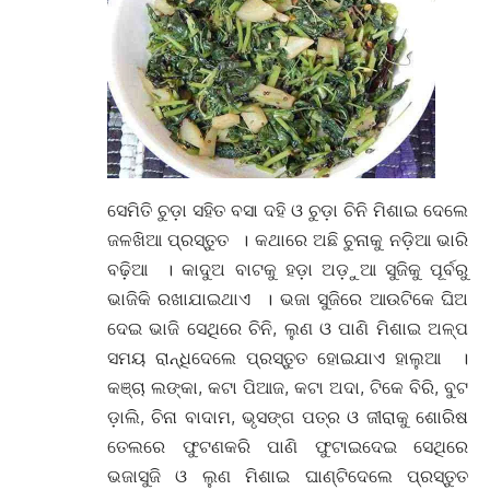
ସେମିତି ଚୁଡ଼ା ସହିତ ବସା ଦହି ଓ ଚୁଡ଼ା ଚିନି ମିଶାଇ ଦେଲେ
ଜଳଖିଆ ପ୍ରସ୍ତୁତ । କଥାରେ ଅଛି ଚୁନାକୁ ନଡ଼ିଆ ଭାରି
ବଢ଼ିଆ । କାଦୁଅ ବାଟକୁ ହଡ଼ା ଅଡ଼ୁଆ ସୁଜିକୁ ପୂର୍ବରୁ
ଭାଜିକି ରଖାଯାଇଥାଏ । ଭଜା ସୁଜିରେ ଆଉଟିକେ ଘିଅ
ଦେଇ ଭାଜି ସେଥିରେ ଚିନି, ଲୁଣ ଓ ପାଣି ମିଶାଇ ଅଳ୍ପ
ସମୟ ରାନ୍ଧିଦେଲେ ପ୍ରସ୍ତୁତ ହୋଇଯାଏ ହାଲୁଆ ।
କଞ୍ଚା ଲଙ୍କା, କଟା ପିଆଜ, କଟା ଅଦା, ଟିକେ ବିରି, ବୁଟ
ଡ଼ାଲି, ଚିନା ବାଦାମ, ଭୃସଙ୍ଗ ପତ୍ର ଓ ଜୀରାକୁ ଶୋରିଷ
ତେଲରେ ଫୁଟଣକରି ପାଣି ଫୁଟାଇଦେଇ ସେଥିରେ
ଭଜାସୁଜି ଓ ଲୁଣ ମିଶାଇ ଘାଣ୍ଟିଦେଲେ ପ୍ରସ୍ତୁତ