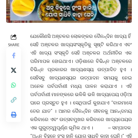
ଯେକୌଣସି ଅଞ୍ଚଳର ଲୋକଙ୍କର ଦୈନନ୍ଦିନ ଖାଦ୍ୟ ହିଁ
ସେହି ଅଞ୍ଚଳର ଖାଦ୍ୟସଂସ୍କୃତିକୁ ସୃଷ୍ଟି କରିଥାଏ ଏବଂ
SHARE
ଏହି ଖାଦ୍ୟ ସଂସ୍କୃତି ସେହି ଅଞ୍ଚଳର ଅର୍ଥନୀତିର ଏକ
ପରିମାପକ ହୋଇଥାଏ। ଓଡ଼ିଶାରେ ବିଭିନ୍ନ ଅଞ୍ଚଳରେ
ବିଭିନ୍ନ ପ୍ରକାରର ଖାଦ୍ୟଶସ୍ୟ ଉତ୍ପାଦିତ ହୁଏ ।
ସେହିସବୁ ଖାଦ୍ୟଶସ୍ୟର ଉତ୍ପାଦନ ସମୟକୁ ନେଇ
ଅନେକ ପର୍ବପର୍ବାଣୀ ମଧ୍ୟ ପାଳନ କରାଯାଏ । ଏହି
ପର୍ବପର୍ବାଣୀ ମାନଙ୍କରେ ଭଳିକି ଭଳି ଖାଦ୍ୟପେୟ ଓଡ଼ିଆ
ଘରେ ପ୍ରସ୍ତୁତ ହୁଏ । ସେଥିପାଇଁ କୁହାଯାଏ “ବାରମାସେ
ତେର ଯାତ” । ଆମର ଦୈନନ୍ଦିନ ଜୀବନକୁ ଆନନ୍ଦମୟ
କରିବାରେ ଏବଂ ଉତ୍ସବମୁଖର କରିବାରେ ଖାଦ୍ୟପେୟର
ଏକ ଗୁରୁତ୍ତ୍ୱପୂର୍ଣ୍ଣ ଭୂମିକ ଥାଏ । – ସମ୍ପାଦକ
“ଅନ୍ନ ବିହୁନେ ହଂସ ହାନି ଯୋଗ ସାଧିବି କାହା ଘେନି।” ଏହି