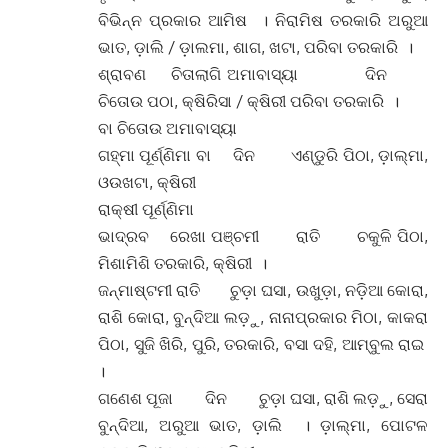
ବିଭିନ୍ନ ପ୍ରକାର ଆମିଷ । ନିରାମିଷ ତରକାରି ଅରୁଆ
ଭାତ, ଡ଼ାଲି / ଡ଼ାଲମା, ଶାଗ, ଖଟା, ପରିବା ତରକାରି ।
ଶ୍ରାବଣ ଚିତାଲାଗି ଅମାବାସ୍ୟା ଦିନ
ଚିତୋଉ ପଠା, କ୍ଷିରିସା / କ୍ଷିରୀ ପରିବା ତରକାରି ।
ବା ଚିତୋଉ ଅମାବାସ୍ୟା
ଗହ୍ମା ପୂର୍ଣ୍ଣିମା ବା ଦିନ ଏଣ୍ଡୁରି ପିଠା, ଡ଼ାଲ୍ମା,
ଓଉଖଟା, କ୍ଷିରୀ
ରାକ୍ଷୀ ପୂର୍ଣ୍ଣିମା
ଭାଦ୍ରବ ରେଖା ପଞ୍ଚମୀ ରାତି ଚକୁଳି ପିଠା,
ମିଶାମିଶି ତରକାରି, କ୍ଷିରୀ ।
ଜନ୍ମାଷ୍ଟମୀ ରାତି ଚୁଡ଼ା ଘସା, ଉଖୁଡ଼ା, ନଡ଼ିଆ କୋରା,
ରାଶି କୋରା, ବୁନ୍ଦିଆ ଲଡ଼ୁ, ନାନାପ୍ରକାର ମିଠା, କାକରା
ପିଠା, ସୁଜି ଖିରି, ପୁରି, ତରକାରି, ବସା ଦହି, ଆମ୍ବୁଲ ରାଇ
।
ଗଣେଶ ପୂଜା ଦିନ ଚୁଡ଼ା ଘସା, ରାଶି ଲଡ଼ୁ, ସେରା
ବୁନ୍ଦିଆ, ଅରୁଆ ଭାତ, ଡ଼ାଲି । ଡ଼ାଲ୍ମା, ପୋଟଳ