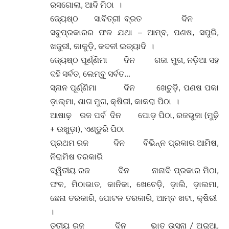
ରସଗୋଲା, ଆଦି ମିଠା ।
ଜ୍ୟେଷ୍ଠ ସାବିତ୍ରୀ ବ୍ରତ ଦିନ
ସବୁପ୍ରକାରର ଫଳ ଯଥା – ଆମ୍ବ, ପଣଷ, ସପୁରି,
ଖଜୁରୀ, କାକୁଡ଼ି, କଦଳୀ ଇତ୍ୟାଦି ।
ଜ୍ୟେଷ୍ଠ ପୂର୍ଣ୍ଣିମା ଦିନ ଗଜା ମୁଗ, ନଡ଼ିଆ ସହ
ଦହି ସର୍ବତ, ଲେମ୍ବୁ ସର୍ବତ…
ସ୍ନାନ ପୂର୍ଣ୍ଣିମା ଦିନ ଖେଚୁଡ଼ି, ପଣଷ ପକା
ଡ଼ାଲ୍ମା, ଶାଗ ମୁଗ, କ୍ଷିରୀ, କାକରା ପିଠା ।
ଆଷାଢ଼ ରଜ ପର୍ବ ଦିନ ପୋଡ଼ ପିଠା, ରଜଭୁଜା (ମୁଢ଼ି
+ ଉଖୁଡ଼ା), ଏଣ୍ଡୁରି ପିଠା
ପ୍ରଥମ ରଜ ଦିନ ବିଭିନ୍ନ ପ୍ରକାର ଆମିଷ,
ନିରାମିଷ ତରକାରି
ଦ୍ୱିତୀୟ ରଜ ଦିନ ନାନାଦି ପ୍ରକାର ମିଠା,
ଫଳ, ମିଠାଭାତ, କାନିକା, ଖେଚେଡ଼ି, ଡ଼ାଲି, ଡ଼ାଲମା,
ଛେନା ତରକାରି, ପୋଟଳ ତରକାରି, ଆମ୍ବ ଖଟା, କ୍ଷିରୀ
।
ତୃତୀୟ ରଜ ଦିନ ଭାତ ଉସୁନା / ଅରୁଆ,