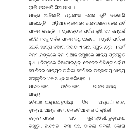
ଡ଼ାଲି ତରକାରି ଖିଆଯାଏ ।
ମାତ୍ର ଆଜିକାଲି ଅଧିକାଂଶ ଲୋକ ରୁଟି ତରକାରି
ଖାଉଛନ୍ତି । ଓଡ଼ିଆ ଲୋକମାନେ ବାରମାସରେ ତେର ପର୍ବ
ପାଳନ କରନ୍ତି । ପ୍ରତ୍ୟେକ ପର୍ବର କୃଷି ସହ ସମ୍ପର୍କ
ରହିଛି । ସବୁ ପର୍ବର ପାଳନ ବିଧି ଅଲଗା । ପ୍ରତି ପର୍ବରେ
ଯେଉଁ ଖାଦ୍ୟ ତିଆରି କରାଯାଏ ତାହା ସ୍ୱତନ୍ତ୍ର । ପର୍ବ
ଦିନମାନଙ୍କରେ ବିନା ପିଆଜ ରସୁଣରେ ଖାଦ୍ୟ ପ୍ରସ୍ତୁତ
ହୁଏ । ନିମ୍ନରେ ଦିଆଯାଇଥିବା କେତେକ ବିଶିଷ୍ଟ ପର୍ବ ଓ
ସେ ଦିନର ଖାଦ୍ୟର ତାଲିକା ଦେଖିଲେ ଉତ୍କଳୀୟ ଖାଦ୍ୟ
ସଂସ୍କୃତିର ଏକ ଅନ୍ଦାଜ କରିହେବ ।
ମାସର ନାମ ପର୍ବର ନାମ ପାଳନ ସମୟ
ଖାଦ୍ୟ
ବୈଶାଖ ଅକ୍ଷୟ ତୃତୀୟା ଦିନ ଅରୁଅା ଭାତ,
ଡ଼ାଲ୍ମା, ଆମ୍ବ ଖଟା, ଲେଉଟିଆ ଶାଗ ଓ କ୍ଷିରୀ ।
ଚନ୍ଦନ ଯାତ୍ରା ରାତି ସୁଜି କ୍ଷିରୀ, ଚୁଡ଼ାଘସା,
ଉଖୁଡ଼ା, ଛାଚିଖଇ, ବସା ଦହି, ପାଚିଲା କଦଳୀ, କୋରା