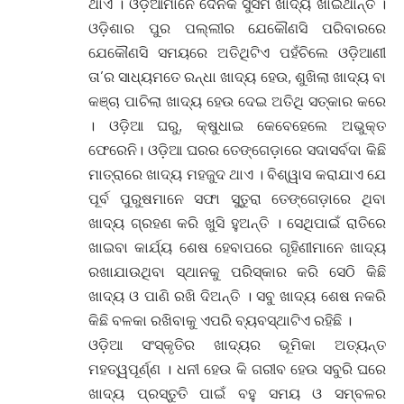
ଥାଏ । ଓଡ଼ିଆମାନେ ଦୈନିକ ସୁସମ ଖାଦ୍ୟ ଖାଇଥାନ୍ତି ।
ଓଡ଼ିଶାର ପୁର ପଲ୍ଲୀର ଯେକୌଣସି ପରିବାରରେ
ଯେକୌଣସି ସମୟରେ ଅତିଥିଟିଏ ପହଁଚିଲେ ଓଡ଼ିଆଣୀ
ତା’ର ସାଧ୍ୟମତେ ରନ୍ଧା ଖାଦ୍ୟ ହେଉ, ଶୁଖିଲା ଖାଦ୍ୟ ବା
କଞ୍ଚା ପାଚିଲା ଖାଦ୍ୟ ହେଉ ଦେଇ ଅତିଥି ସତ୍କାର କରେ
। ଓଡ଼ିଆ ଘରୁ, କ୍ଷୁଧାଇ କେବେହେଲେ ଅଭୁକ୍ତ
ଫେରେନି। ଓଡ଼ିଆ ଘରର ତେଙ୍ଗେଡ଼ାରେ ସଦାସର୍ବଦା କିଛି
ମାତ୍ରାରେ ଖାଦ୍ୟ ମହଜୁଦ ଥାଏ । ବିଶ୍ୱାସ କରାଯାଏ ଯେ
ପୂର୍ବ ପୁରୁଷମାନେ ସଫା ସୁତୁରା ତେଙ୍ଗେଡ଼ାରେ ଥିବା
ଖାଦ୍ୟ ଗ୍ରହଣ କରି ଖୁସି ହୁଅନ୍ତି । ସେଥିପାଇଁ ରାତିରେ
ଖାଇବା କାର୍ଯ୍ୟ ଶେଷ ହେବାପରେ ଗୃହିଣୀମାନେ ଖାଦ୍ୟ
ରଖାଯାଉଥିବା ସ୍ଥାନକୁ ପରିସ୍କାର କରି ସେଠି କିଛି
ଖାଦ୍ୟ ଓ ପାଣି ରଖି ଦିଅନ୍ତି । ସବୁ ଖାଦ୍ୟ ଶେଷ ନକରି
କିଛି ବଳକା ରଖିବାକୁ ଏପରି ବ୍ୟବସ୍ଥାଟିଏ ରହିଛି ।
ଓଡ଼ିଆ ସଂସ୍କୃତିର ଖାଦ୍ୟର ଭୂମିକା ଅତ୍ୟନ୍ତ
ମହତ୍ୱପୂର୍ଣ୍ଣ । ଧନୀ ହେଉ କି ଗରୀବ ହେଉ ସବୁରି ଘରେ
ଖାଦ୍ୟ ପ୍ରସ୍ତୁତି ପାଇଁ ବହୁ ସମୟ ଓ ସମ୍ବଳର