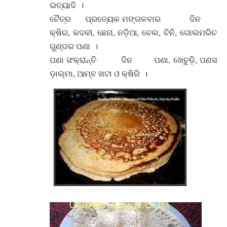
ଇତ୍ୟାଦି ।
ଚୈତ୍ର ପ୍ରତ୍ୟେକ ମଙ୍ଗଳବାର ଦିନ
କ୍ଷିର, କଦଳୀ, ଛେନା, ନଡ଼ିଆ, ବେଲ, ଚିନି, ଗୋଲମରିଚ
ଗୁଣ୍ଡର ପଣା ।
ପଣା ସଂକ୍ରାନ୍ତି ଦିନ ପଣା, ଖେଚୁଡ଼ି, ପଣସ
ଡ଼ାଲ୍ମା, ଆମ୍ବ ଖଟା ଓ କ୍ଷିରି ।