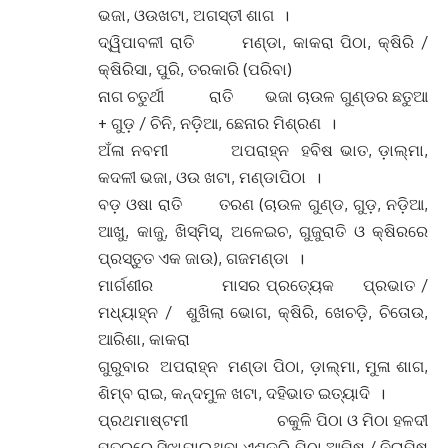
ଭଜା, ଓଉଖଟା, ଅଗସ୍ତୀ ଶାଗ ।
ଦ୍ୱିପାବଳୀ ରାତି ମଣ୍ଡା, କାକରା ପିଠା, କ୍ଷିରି /
କ୍ଷିରିସା, ପୁରି, ତରକାରି (ପରିବା)
ନାଗ ଚତୁର୍ଥୀ ରାତି ଭଜା ଚାଉଳ ଗୁଣ୍ଡର ଛତୁଆ
+ ଗୁଡ଼ / ଚିନି, ନଡ଼ିଆ, ଛେନାର ମିଶ୍ରଣ ।
ଅଁଳା ନବମୀ ଅପରାହ୍ନ ହବିଷ ଭାତ, ଡ଼ାଲ୍ମା,
କଦଳୀ ଭଜା, ଓଉ ଖଟା, ମଣ୍ଡାପିଠା ।
ବଡ଼ ଓଷା ରାତି ତରଣ (ଚାଉଳ ଗୁଣ୍ଡ, ଗୁଡ଼, ନଡ଼ିଆ,
ଆଖୁ, କାଜୁ, ଖିସ୍ମିସ୍, ଅଳେଇଚ, ଗୁଜୁରାତି ଓ କ୍ଷିରରେ
ପ୍ରସ୍ତୁତ ଏକ ଜାଉ), ଗଜମଣ୍ଡା ।
ମାର୍ଗଶୀର ମାସର ପ୍ରତ୍ୟେକ ପ୍ରଭାତ /
ମଧ୍ୟାହ୍ନ / ଶୁଖିଲା ଭୋଗ, କ୍ଷିରି, ଖେଚଡ଼ି, ଚିତୋଉ,
ଆରିଶା, କାକରା
ଗୁରୁବାର ଅପରାହ୍ନ ମଣ୍ଡା ପିଠା, ଡ଼ାଲ୍ମା, ମୁଳା ଶାଗ,
ଶିମ୍ବ ରାଇ, କନ୍ଦମୁଳ ଖଟା, ଦହିଭାତ ଇତ୍ୟାଦି ।
ପ୍ରଥମାଷ୍ଟମୀ ଚକୁଳି ପିଠା ଓ ମିଠା ହଳଦୀ
ପତ୍ରରେ ସିଝାଯାଇଥିବା ଏଣ୍ଡୁରି ପିଠା ଆମିଷ / ନିରାମିଷ