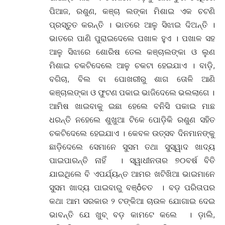
ପିଆଜ, ରଶୁଣ, କଞ୍ଚା ଲଙ୍କା ମିଶାଇ ଏକ ଚଟଣି
ପ୍ରସ୍ତୁତ କରନ୍ତି । ଭାତରେ ଆଳୁ ସିଝାଇ ଦିଅନ୍ତି ।
ଭାତରେ ପାଣି ପୁରାଇଦେଲେ ପଖାଳ ହୁଏ । ପଖାଳ ସହ
ଆଳୁ ସିଝାରେ ଶୋରିଷ ତେଲ କଞ୍ଚାଲଙ୍କା ଓ ଲୁଣ
ମିଶାଇ ଚକଟିଦେଲେ ଆଳୁ ଚକଟା ହେଇଯାଏ । ବାଡ଼ି,
ବଗିଚା, ବିଲ ବା ପୋଖରୀରୁ ଶାଗ ତୋଳି ଆଣି
କଞ୍ଚାଲଙ୍କା ଓ ଫୁଟଣ ପକାଇ ଭାଜିଦେଲେ ଭଲଲାଗେ ।
ଆମିଷ ଖାଇବାକୁ ଇଛା ହେଲେ ବନିସି ପକାଇ ମାଛ
ଧରନ୍ତି ନହେଲେ ଶୁଖୁଆ ଟିକେ ପୋଡ଼ିକି ରଶୁଣ ସହିତ
ଚକଟିଦେଲେ ହେଇଯାଏ । କେବଳ ଉତ୍ସବ ଦିନମାନଙ୍କୁ
ଛାଡ଼ିଦେଲେ ସେମାନେ ସୁସମ ତଥା ସୁସ୍ୱାଦ ଖାଦ୍ୟ
ପାଇପାରନ୍ତି ନାହିଁ । ସ୍ୱାଧୀନତାର ୭୦ବର୍ଷ ବିତି
ଯାଇଥିଲେ ବି ଏପର୍ଯ୍ୟନ୍ତ ଆମର ଖଟିଖିଆ ଭାଇମାନେ
ସୁସମ ଖାଦ୍ୟ ପାଇବାରୁ ବଞ୍ôଚତ । ବଡ଼ ପରିତାପର
କଥା ଆମ ସରକାର ୨ ଟଙ୍କିଆ ଚାଉଳ ଯୋଗାଇ ଦେଇ
ଭାବନ୍ତି ଯେ ଖୁବ୍ ବଡ଼ କାମଟେ କଲେ । ଡ଼ାଲି,