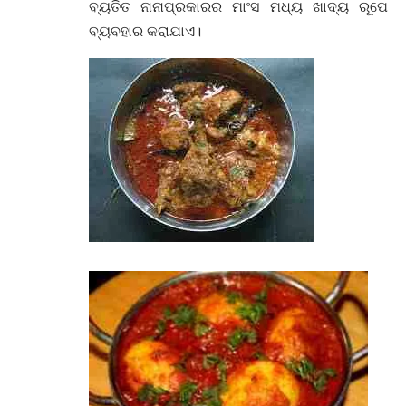
ବ୍ୟତିତ ନାନାପ୍ରକାରର ମାଂସ ମଧ୍ୟ ଖାଦ୍ୟ ରୂପେ
ବ୍ୟବହାର କରାଯାଏ।