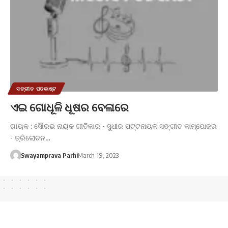
ସଙ୍ଗୀତ ପଡକାଷ୍ଟ
ଏଇ ଗୋଧୂଳି ଧୂଷର ବେଳାରେ
ଗାୟକ : ସୌରଭ ନାୟକ ଗୀତିକାର - ସୁଧୀର ପଟ୍ଟନାୟକ ସଙ୍ଗୀତ କାମ୍ପୋଜର
- ତ୍ରିଲୋଚନ…
Swayamprava Parhi
March 19, 2023