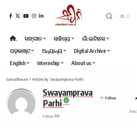
.
ସଙ୍ଗୀତ
ସାହିତ୍ୟ
ଗାଁ ଇତିହାସ
ପଡ଼କାଷ୍ଟ
ଅନ୍ୟାନ୍ୟ
Digital Archive
English
Internship
About us
Samadhwani
>
Articles by: Swayamprava Parhi
Swayamprava
Parhi
Artic
Follow: