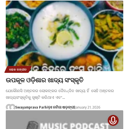
ଲୋକ ସଙ୍ଗୀତ
ଉପକୂଳ ଓଡ଼ିଶାର ଖାଦ୍ୟ ସଂସ୍କୃତି
ଯେକୌଣସି ଅଞ୍ଚଳର ଲୋକଙ୍କର ଦୈନନ୍ଦିନ ଖାଦ୍ୟ ହିଁ ସେହି ଅଞ୍ଚଳର
ଖାଦ୍ୟସଂସ୍କୃତିକୁ ସୃଷ୍ଟି କରିଥାଏ ଏବଂ…
Swayamprava Parhi
ଡ଼ଃ ନମିତା ଷଡ଼ଙ୍ଗୀ
January 21, 2026