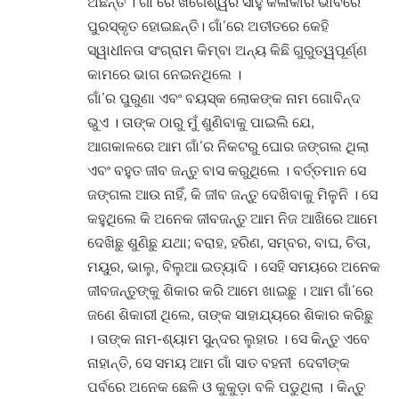
ଅଛନ୍ତି
।
ଗାଁ’ରେ ଖଗେଶ୍ୱର ସାହୁ କଳାକାର ଭାବରେ
ପୁରସ୍କୃତ ହୋଇଛନ୍ତି
।
ଗାଁ’ରେ ଅତୀତରେ କେହି
ସ୍ୱାଧୀନତା ସଂଗ୍ରାମ କିମ୍ବା ଅନ୍ୟ କିଛି ଗୁରୁତ୍ୱପୂର୍ଣ୍ଣ
କାମରେ ଭାଗ ନେଇନଥିଲେ
।
ଗାଁ’ର ପୁରୁଣା ଏବଂ ବୟସ୍କ ଲୋକଙ୍କ ନାମ ଗୋବିନ୍ଦ
ଭୁଏ
।
ତାଙ୍କ ଠାରୁ ମୁଁ ଶୁଣିବାକୁ ପାଇଲି ଯେ,
ଆଗକାଳରେ ଆମ ଗାଁ’ର ନିକଟରୁ ଘୋର ଜଙ୍ଗଲ ଥିଲା
ଏବଂ ବହୁତ ଜୀବ ଜନ୍ତୁ ବାସ କରୁଥିଲେ
।
ବର୍ତ୍ତମାନ ସେ
ଜଙ୍ଗଲ ଆଉ ନାହିଁ, କି ଜୀବ ଜନ୍ତୁ ଦେଖିବାକୁ ମିଳୁନି
।
ସେ
କହୁଥିଲେ କି ଅନେକ ଜୀବଜନ୍ତୁ ଆମ ନିଜ ଆଖିରେ ଆମେ
ଦେଖିଛୁ ଶୁଣିଛୁ ଯଥା; ବରାହ, ହରିଣ, ସମ୍ବର, ବାଘ, ଚିତା,
ମୟୁର, ଭାଲୁ, ବିଲୁଆ ଇତ୍ୟାଦି
।
ସେହି ସମୟରେ ଅନେକ
ଜୀବଜନ୍ତୁଙ୍କୁ ଶିକାର କରି ଆମେ ଖାଇଛୁ
।
ଆମ ଗାଁ’ରେ
ଜଣେ ଶିକାରୀ ଥିଲେ, ତାଙ୍କ ସାହାଯ୍ୟରେ ଶିକାର କରିଛୁ
।
ତାଙ୍କ ନାମ-ଶ୍ୟାମ ସୁନ୍ଦର ଲୁହାର । ସେ କିନ୍ତୁ ଏବେ
ନାହାନ୍ତି, ସେ ସମୟ ଆମ ଗାଁ ସାତ ବହନୀ ଦେବୀଙ୍କ
ପର୍ବରେ ଅନେକ ଛେଳି ଓ କୁକୁଡ଼ା ବଳି ପଡୁଥିଲା
।
କିନ୍ତୁ