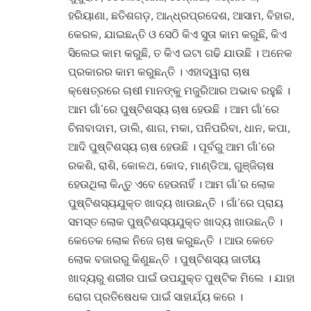
ହରିୟାଣା, ଛତିଶଗଡ଼, ଆନ୍ଧ୍ରପ୍ରଦେଶ, ଆସାମ, ବିହାର,
କେରଳ, ଯାଇଛନ୍ତି ଓ ସେଠି କିଏ ସୁତା କାମ କରୁଛି, କିଏ
ସିଲେଇ କାମ କରୁଛି, ତ କିଏ ଇଟା ଗଢି ଯାଉଛି
।
ଅନେକ
ପ୍ରକାରର କାମ କରୁଛନ୍ତି
।
ଏହାଦ୍ୱାରା ଚାଷ
କ୍ଷେତ୍ରରେ ଚାଷୀ ମାନଙ୍କୁ ମଜୁରିଆର ଅଭାବ ରହୁଛି
।
ଆମ ଗାଁ’ରେ ପୁଷ୍ଟିଶସ୍ୟ ଚାଷ ହେଉଛି
।
ଆମ ଗାଁ’ରେ
ଚିନାବାଦାମ, ଡାଲି, ଶାଗ, ମକା, ପନିପରିବା, ଧାନ, କପା,
ଆଦି ପୁଷ୍ଟିଶସ୍ୟ ଚାଷ ହେଉଛି
।
ପୂର୍ବରୁ ଆମ ଗାଁ’ରେ
ରକଶି, ରାଶି, କୋଳଥ, କୋଦ, ମାଣ୍ଡିଆ, ଗୁଞ୍ଜିଚାଷ
ହେଉଥିଲା କିନ୍ତୁ ଏବେ ହେଉନାହିଁ
।
ଆମ ଗାଁ’ର ଲୋକ
ପୁଷ୍ଟିଶସ୍ୟଯୁକ୍ତ ଖାଦ୍ୟ ଖାଉଛନ୍ତି
।
ଗାଁ’ରେ ପ୍ରାୟ
ସମସ୍ତ ଲୋକ ପୁଷ୍ଟିଶସ୍ୟଯୁକ୍ତ ଖାଦ୍ୟ ଖାଉଛନ୍ତି
।
କେତେକ ଲୋକ ନିଜେ ଚାଷ କରୁଛନ୍ତି
।
ଆଉ କେତେ
ଲୋକ ବଜାରରୁ କିଣୁଛନ୍ତି
।
ପୁଷ୍ଟିଶସ୍ୟ ଜାତୀୟ
ଖାଦ୍ୟରୁ ଶରୀର ପାଇଁ ଉପଯୁକ୍ତ ପୁଷ୍ଟିକ ମିଲେ
।
ଯାହା
ରୋଗ ପ୍ରତିଷେଧକ ପାଇଁ ସାହାର୍ଯ୍ୟ କରେ
।