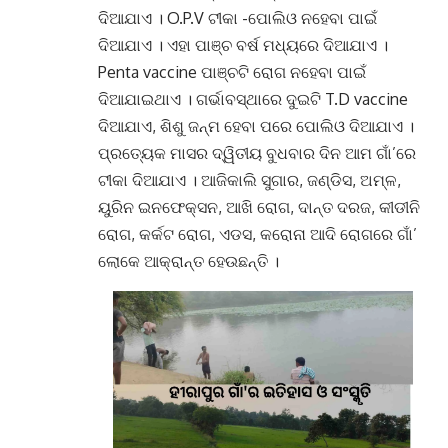
ଦିଆଯାଏ
। O.P.V ଟୀକା -ପୋଲିଓ ନହେବା ପାଇଁ
ଦିଆଯାଏ ।
ଏହା ପାଞ୍ଚ ବର୍ଷ ମଧ୍ୟରେ ଦିଆଯାଏ
।
Penta vaccine ପାଞ୍ଚଟି ରୋଗ ନହେବା ପାଇଁ
ଦିଆଯାଇଥାଏ ।
ଗର୍ଭାବସ୍ଥାରେ ଦୁଇଟି T.D vaccine
ଦିଆଯାଏ, ଶିଶୁ ଜନ୍ମ ହେବା ପରେ ପୋଲିଓ ଦିଆଯାଏ
।
ପ୍ରତ୍ୟେକ ମାସର ଦ୍ୱିତୀୟ ବୁଧବାର ଦିନ ଆମ ଗାଁ’ରେ
ଟୀକା ଦିଆଯାଏ
।
ଆଜିକାଲି ସୁଗାର, ଜଣ୍ଡିସ, ଅମ୍ଳ,
ୟୁରିନ ଇନଫେକ୍ସନ, ଆଖି ରୋଗ, ଦାନ୍ତ ଦରଜ, କୀଡୀନି
ରୋଗ, କର୍କଟ ରୋଗ, ଏଡସ, କରୋନା ଆଦି ରୋଗରେ ଗାଁ’
ଲୋକେ ଆକ୍ରାନ୍ତ ହେଉଛନ୍ତି
।