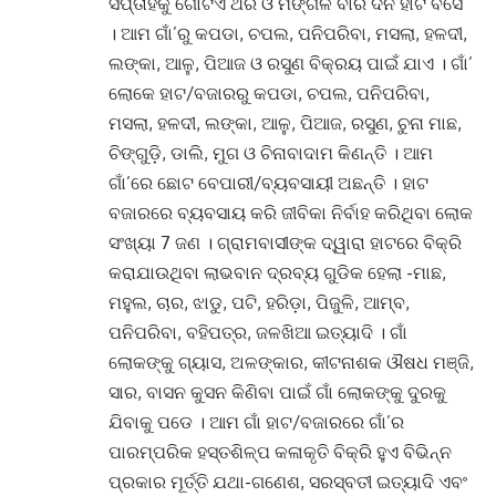
ସପ୍ତାହକୁ ଗୋଟିଏ ଥର ଓ ମଙ୍ଗଳ ବାର ଦିନ ହାଟ ବସେ
।
ଆମ ଗାଁ’ରୁ କପଡା, ଚପଲ, ପନିପରିବା, ମସଲା, ହଳଦୀ,
ଲଙ୍କା, ଆଳୁ, ପିଆଜ ଓ ରସୁଣ ବିକ୍ରୟ ପାଇଁ ଯାଏ
।
ଗାଁ’
ଲୋକେ ହାଟ/ବଜାରରୁ କପଡା, ଚପଲ, ପନିପରିବା,
ମସଲା, ହଳଦୀ, ଲଙ୍କା, ଆଳୁ, ପିଆଜ, ରସୁଣ, ଚୁନା ମାଛ,
ଚିଙ୍ଗୁଡ଼ି, ଡାଲି, ମୁଗ ଓ ଚିନାବାଦାମ କିଣନ୍ତି
।
ଆମ
ଗାଁ’ରେ ଛୋଟ ବେପାରୀ/ବ୍ୟବସାୟୀ ଅଛନ୍ତି
।
ହାଟ
ବଜାରରେ ବ୍ୟବସାୟ କରି ଜୀବିକା ନିର୍ବାହ କରିଥିବା ଲୋକ
ସଂଖ୍ୟା 7 ଜଣ
।
ଗ୍ରାମବାସୀଙ୍କ ଦ୍ୱାରା ହାଟରେ ବିକ୍ରି
କରାଯାଉଥିବା ଲାଭବାନ ଦ୍ରବ୍ୟ ଗୁଡିକ ହେଲା -ମାଛ,
ମହୁଲ, ଚାର, ଝାଡୁ, ପଟି, ହରିଡ଼ା, ପିଜୁଳି, ଆମ୍ବ,
ପନିପରିବା, ବହିପତ୍ର, ଜଳଖିଆ ଇତ୍ୟାଦି
।
ଗାଁ
ଲୋକଙ୍କୁ ଗ୍ୟାସ, ଅଳଙ୍କାର, କୀଟନାଶକ ଔଷଧ ମଞ୍ଜି,
ସାର, ବାସନ କୁସନ କିଣିବା ପାଇଁ ଗାଁ ଲୋକଙ୍କୁ ଦୁରକୁ
ଯିବାକୁ ପଡେ
।
ଆମ ଗାଁ ହାଟ/ବଜାରରେ ଗାଁ’ର
ପାରମ୍ପରିକ ହସ୍ତଶିଳ୍ପ କଳାକୃତି ବିକ୍ରି ହୁଏ ବିଭିନ୍ନ
ପ୍ରକାର ମୂର୍ତ୍ତି ଯଥା-ଗଣେଶ, ସରସ୍ବତୀ ଇତ୍ୟାଦି ଏବଂ