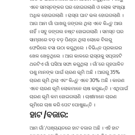
ଏବେ ସମସ୍ତଙ୍କର ଘର ହୋଇଗଲାଣି ଓ ଲୋକ ସଂଖ୍ୟା
ଅଧିକ ହୋଇଗଲାଣି
।
ରାସ୍ତା ଘାଟ ଭଲ ହୋଇଗଲାଣି
।
ଆଗ ଆମ ଗାଁ ପାଖରୁ ଜଙ୍ଗଲ ଥିଲା ଏବେ କିନ୍ତୁ ଆଉ
ନାହିଁ
।
ସବୁ ଜଙ୍ଗଲ ନଷ୍ଟ ହୋଇଗଲାଣି
।
ସମସ୍ତ ଘର
ସାମ୍ନାରେ ବଡ଼ ବଡ଼ ପିଣ୍ଡା ଥିଲା ଲୋକେ ବିଲରୁ
ଫେରିଲେ ବସା ଉଠା କରୁଥିଲେ
।
ବିଭିନ୍ନ ପ୍ରକାରର
ଖେଳ ଖେଳୁଥିଲେ
।
ଆଗ କାଳରେ ରାସ୍ତାକୁ ସପ୍ତାହଟି
ଥରଟିଏ ଗାଁ ଘସିଆ ସଫା କରୁଥିଲା । ଗାଁ’ରେ ଗୃହପାଳିତ
ପଶୁ ମାନଙ୍କ ପାଇଁ ଚାରଣ ଭୂମି ଅଛି
।
ଆଗରୁ 35%
ଚାରଣ ଭୂମି ଥିଲା ଏବଂ କିନ୍ତୁ ଏବେ 30% ଅଛି
।
କାରଣ
ଏବେ ଚାରଣ ଭୂମି ଲୋକମାନେ ଚାଷ କରୁଛନ୍ତି
।
ଏଥିପାଇଁ
ଚାରଣ ଭୂମି କମ ହୋଇଗଲାଣି
।
ଚାଷୀମାନେ ଚାରଣ
ଭୂମିରେ ଚାଷ କରି ପେଟ ପୋଷୁଛନ୍ତି
।
ହାଟ /ବଜାର:
ଆମ ଗାଁ’/ପଞ୍ଚାୟତରେ ହାଟ ବଜାର ଅଛି
।
ଏହି ହାଟ