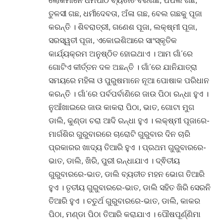
ତୁଳସୀ ଗଛ, ଧର୍ମୀଦେବତା, ଅଁଳା ଗଛ, ବେଲ ଗଛକୁ ପୂଜା
କରନ୍ତି । ଶିବରାତ୍ରୀ, ଗଣେଶ ପୂଜା, ଲକ୍ଷ୍ମୀ ପୂଜା,
ସରସ୍ୱତୀ ପୂଜା, ଏକୋଇଶିଆରେ ସାଂସ୍କୃତିକ
କାର୍ଯ୍ୟକ୍ରମ ଅନୁଷ୍ଠିତ ହୋଇଥାଏ
।
ଆମ ଗାଁ’ରେ
ଗୋଟିଏ କୀର୍ତ୍ତନ ଦଳ ଅଛନ୍ତି
।
ଗାଁ’ରେ ଯାନିଯାତ୍ରା
ସମୟରେ ମହିଳା ଓ ପୁରୁଷମାନେ ନୂଆ ପୋଷାକ ପରିଧାନ
କରନ୍ତି । ଗାଁ’ରେ ପର୍ବପର୍ବାଣିରେ ଜାଉ ପିଠା ରନ୍ଧା ହୁଏ
।
ନୁଆଁଖାଇରେ ଜାଉ କାକରା ପିଠା, ଭାତ, ଗୋଟା ମୁଗ
ଡାଲି, କୁଣ୍ଡା ଚରା ଆଦି ରନ୍ଧା ହୁଏ
।
ଲକ୍ଷ୍ମୀ ପୂଜାରେ-
ମାର୍ଗଶିର ଗୁରୁବାରରେ ଚାରୋଟି ଗୁରୁବାର ଦିନ ଚାରି
ପ୍ରକାରର ଖାଦ୍ୟ ତିଆରି ହୁଏ
।
ପ୍ରଥମ ଗୁରୁବାରରେ-
ଭାତ, ଡାଲି, ଖିରି, ପୁରୀ ରନ୍ଧାଯାଏ
।
ଦ୍ଵିତୀୟ
ଗୁରୁବାରରେ-ଭାତ, ଡାଲି ବ୍ୟତୀତ ମହନ ଭୋଗ ତିଆରି
ହୁଏ
।
ତୃତୀୟ ଗୁରୁବାରରେ-ଭାତ, ଡାଲି ସହିତ ଖିରି ସେରନି
ତିଆରି ହୁଏ
।
ଚତୁର୍ଥ ଗୁରୁବାରରେ-ଭାତ, ଡାଲି, କାକର
ପିଠା, ମଣ୍ଡା ପିଠା ତିଆରି କରାଯାଏ
।
ପୌଷପୂର୍ଣ୍ଣିମା