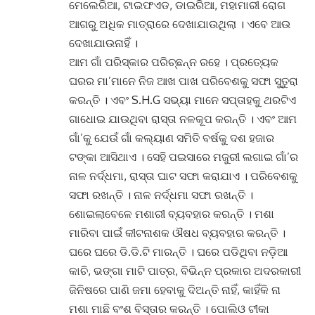
ମେଲେରିଆ, ଟାଇଫଏଡ, ଡାଇରିଆ, ମହାମାରୀ ରୋଗ
ଆଗରୁ ଅଧିକ ମାତ୍ରାରେ ଦେଖାଯାଉଥିଲା
।
ଏବେ ଆଉ
ଦେଖାଯାଉନାହିଁ
।
ଆମ ଗାଁ ପରିସ୍କାର ପରିଚ୍ଛନ୍ନ ରହେ
।
ପ୍ରତ୍ୟେକ
ଘରର ମା’ମାନେ ନିଜ ଆଖ ପାଖ ପରିବେଶକୁ ସଫା ସୁତୁରା
କରନ୍ତି
।
ଏବଂ S.H.G ସଭ୍ୟା ମାନେ ସପ୍ତାହକୁ ଥରଟିଏ
ଗାଧୋଇ ଯାଉଥିବା ରାସ୍ତା ନଳକୂପ କରନ୍ତି
।
ଏବଂ ଆମ
ଗାଁ’କୁ ଯେଉଁ ଗାଁ କଲ୍ୟାଣ ସମିତି ବର୍ଷକୁ ଦଶ ହଜାର
ଟଙ୍କା ଆସିଥାଏ
।
ସେହି ପଇସାରେ ମଜୁରୀ ଲଗାଇ ଗାଁ’ର
ନାଳ ନର୍ଦ୍ଧମା, ରାସ୍ତା ଘାଟ ସଫା କରାଯାଏ
।
ପରିବେଶକୁ
ସଫା ରଖନ୍ତି
।
ନାଳ ନର୍ଦ୍ଧମା ସଫା ରଖନ୍ତି
।
ଶୋଇଲାବେଳେ ମଶାରୀ ବ୍ୟବହାର କରନ୍ତି
।
ମଶା
ମାରିବା ପାଇଁ କୀଟନାଶକ ଔଷଧ ବ୍ୟବହାର କରନ୍ତି
।
ଘରେ ଘରେ ଡି.ଡି.ଟି ମାରନ୍ତି
।
ଘରେ ପଡିଥିବା ନଡ଼ିଆ
କାଚି, ଭଙ୍ଗା ମାଟି ପାତ୍ର, ବିଭିନ୍ନ ପ୍ରକାର ଅଦରକାରୀ
ଜିନିଷରେ ପାଣି ଜମା ହେବାକୁ ଦିଅନ୍ତି ନାହିଁ, କାହିଁକି ନା
ମଶା ମାଛି ବଂଶ ବିସ୍ତାର କରନ୍ତି
।
ପୋଲିଓ ଟୀକା