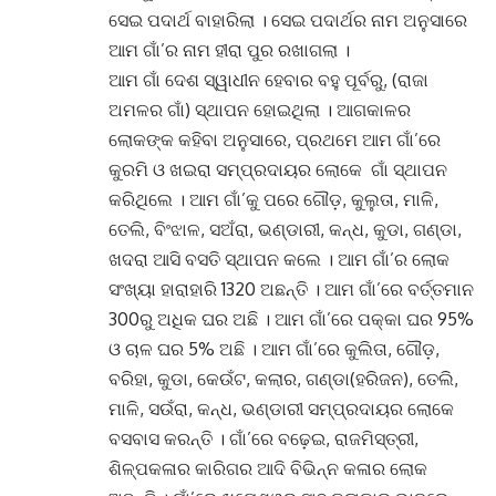
ସେଇ ପଦାର୍ଥ ବାହାରିଲା
।
ସେଇ ପଦାର୍ଥର ନାମ ଅନୁସାରେ
ଆମ ଗାଁ’ର ନାମ ହୀରା ପୁର ରଖାଗଲା
।
ଆମ ଗାଁ ଦେଶ ସ୍ୱାଧୀନ ହେବାର ବହୁ ପୂର୍ବରୁ, (ରାଜା
ଅମଳର ଗାଁ) ସ୍ଥାପନ ହୋଇଥିଲା ।
ଆଗକାଳର
ଲୋକଙ୍କ କହିବା ଅନୁସାରେ, ପ୍ରଥମେ ଆମ ଗାଁ’ରେ
କୁରମି ଓ ଖଇରା ସମ୍ପ୍ରଦାୟର ଲୋକେ ଗାଁ ସ୍ଥାପନ
କରିଥିଲେ
।
ଆମ ଗାଁ’କୁ ପରେ ଗୌଡ଼, କୁଲୁତା, ମାଳି,
ତେଲି, ବିଂଝାଳ, ସଅଁରା, ଭଣ୍ଡାରୀ, କନ୍ଧ, କୁଡା, ଗଣ୍ଡା,
ଖଦରା ଆସି ବସତି ସ୍ଥାପନ କଲେ
।
ଆମ ଗାଁ’ର ଲୋକ
ସଂଖ୍ୟା ହାରାହାରି 1320 ଅଛନ୍ତି
।
ଆମ ଗାଁ’ରେ ବର୍ତ୍ତମାନ
300ରୁ ଅଧିକ ଘର ଅଛି
।
ଆମ ଗାଁ’ରେ ପକ୍କା ଘର 95%
ଓ ଚାଳ ଘର 5% ଅଛି
।
ଆମ ଗାଁ’ରେ କୁଲିତା, ଗୌଡ଼,
ବରିହା, କୁଡା, କେଉଁଟ, କଲାର, ଗଣ୍ଡା(ହରିଜନ), ତେଲି,
ମାଳି, ସଉଁରା, କନ୍ଧ, ଭଣ୍ଡାରୀ ସମ୍ପ୍ରଦାୟର ଲୋକେ
ବସବାସ କରନ୍ତି । ଗାଁ’ରେ ବଢ଼େଇ, ରାଜମିସ୍ତ୍ରୀ,
ଶିଳ୍ପକଳାର କାରିଗର ଆଦି ବିଭିନ୍ନ କଳାର ଲୋକ