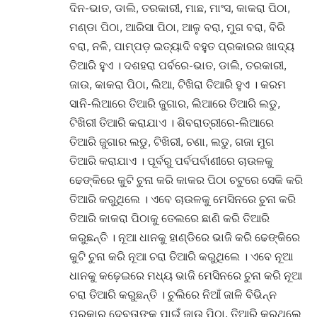
ଦିନ-ଭାତ, ଡାଲି, ତରକାରୀ, ମାଛ, ମାଂସ, କାକରା ପିଠା,
ମଣ୍ଡା ପିଠା, ଆରିସା ପିଠା, ଆଳୁ ବରା, ମୁଗ ବରା, ବିରି
ବରା, ନଳି, ପାମ୍ପଡ଼ ଇତ୍ୟାଦି ବହୁତ ପ୍ରକାରର ଖାଦ୍ୟ
ତିଆରି ହୁଏ
।
ଦଶହରା ପର୍ବରେ-ଭାତ, ଡାଲି, ତରକାରୀ,
ଜାଉ, କାକରା ପିଠା, ଲିଆ, ଟିଖିରା ତିଆରି ହୁଏ
।
କରମ
ସାନି-ଲିଆରେ ତିଆରି ଜୁଗାର, ଲିଆରେ ତିଆରି ଲଡୁ,
ଟିଖିରୀ ତିଆରି କରାଯାଏ
।
ଶିବରାତ୍ରୀରେ-ଲିଆରେ
ତିଆରି ଜୁଗାର ଲଡୁ, ଟିଖିରୀ, ଚଣା, ଲଡୁ, ଗଜା ମୁଗ
ତିଆରି କରାଯାଏ
।
ପୂର୍ବରୁ ପର୍ବପର୍ବାଣୀରେ ଚାଉଳକୁ
ଢେଙ୍କିରେ କୁଟି ଚୁନା କରି କାକର ପିଠା ଚଟୁରେ ସେକି କରି
ତିଆରି କରୁଥିଲେ
।
ଏବେ ଚାଉଳକୁ ମେସିନରେ ଚୁନା କରି
ତିଆରି କାକରା ପିଠାକୁ ତେଲରେ ଛାଣି କରି ତିଆରି
କରୁଛନ୍ତି
।
ନୂଆ ଧାନକୁ ହାଣ୍ଡିରେ ଭାଜି କରି ଢେଙ୍କିରେ
କୁଟି ଚୁନା କରି ନୂଆ ଚରା ତିଆରି କରୁଥିଲେ
।
ଏବେ ନୂଆ
ଧାନକୁ କଢ଼େଇରେ ମଧ୍ୟ ଭାଜି ମେସିନରେ ଚୁନା କରି ନୂଆ
ଚରା ତିଆରି କରୁଛନ୍ତି
।
ଚୁଲିରେ ନିଆଁ ଜାଳି ବିଭିନ୍ନ
ପ୍ରକାର ଦେବତାଙ୍କ ପାଇଁ ଜାଉ ପିଠା, ତିଆରି କରୁଥିଲେ