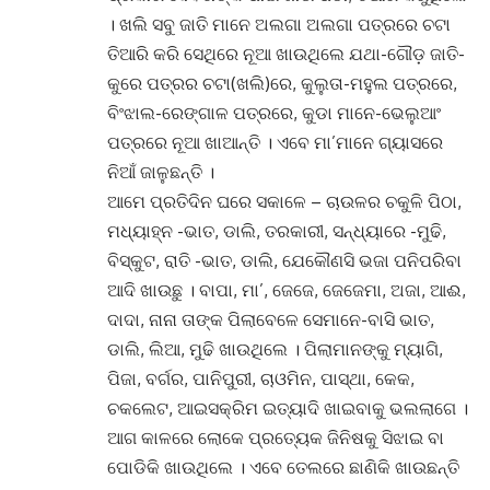
।
ଖଲି ସବୁ ଜାତି ମାନେ ଅଲଗା ଅଲଗା ପତ୍ରରେ ଚଟା
ତିଆରି କରି ସେଥିରେ ନୂଆ ଖାଉଥିଲେ ଯଥା-ଗୌଡ଼ ଜାତି-
କୁରେ ପତ୍ରର ଚଟା(ଖଲି)ରେ, କୁଲୁତା-ମହୁଲ ପତ୍ରରେ,
ବିଂଝାଲ-ରେଙ୍ଗାଳ ପତ୍ରରେ, କୁଡା ମାନେ-ଭେଲୁଆଂ
ପତ୍ରରେ ନୂଆ ଖାଆନ୍ତି
।
ଏବେ ମା’ମାନେ ଗ୍ୟାସରେ
ନିଆଁ ଜାଳୁଛନ୍ତି
।
ଆମେ ପ୍ରତିଦିନ ଘରେ ସକାଳେ – ଚାଉଳର ଚକୁଳି ପିଠା,
ମଧ୍ୟାହ୍ନ -ଭାତ, ଡାଲି, ତରକାରୀ, ସନ୍ଧ୍ୟାରେ -ମୁଢି,
ବିସ୍କୁଟ, ରାତି -ଭାତ, ଡାଲି, ଯେକୌଣସି ଭଜା ପନିପରିବା
ଆଦି ଖାଉଛୁ । ବାପା, ମା’, ଜେଜେ, ଜେଜେମା, ଅଜା, ଆଈ,
ଦାଦା, ନାନା ତାଙ୍କ ପିଲାବେଳେ ସେମାନେ-ବାସି ଭାତ,
ଡାଲି, ଲିଆ, ମୁଢି ଖାଉଥିଲେ ।
ପିଲାମାନଙ୍କୁ ମ୍ୟାଗି,
ପିଜା, ବର୍ଗର, ପାନିପୁରୀ, ଚାଓମିନ, ପାସ୍ଥା, କେକ,
ଚକଲେଟ, ଆଇସକ୍ରିମ ଇତ୍ୟାଦି ଖାଇବାକୁ ଭଲଲାଗେ
।
ଆଗ କାଳରେ ଲୋକେ ପ୍ରତ୍ୟେକ ଜିନିଷକୁ ସିଝାଇ ବା
ପୋଡିକି ଖାଉଥିଲେ
।
ଏବେ ତେଲରେ ଛାଣିକି ଖାଉଛନ୍ତି