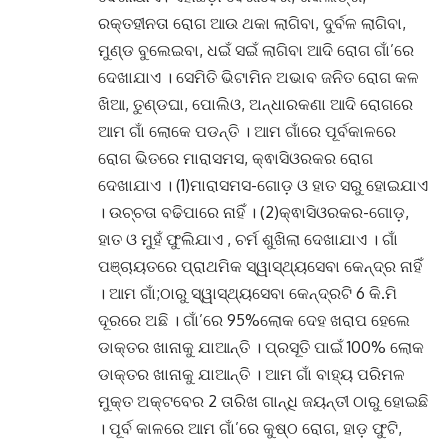
ରକ୍ତହୀନତା ରୋଗ ଆଉ ଥକା ଲାଗିବା, ଦୁର୍ବଳ ଲାଗିବା,
ମୁଣ୍ଡ ବୁଲେଇବା, ଧଇଁ ସଇଁ ଲାଗିବା ଆଦି ରୋଗ ଗାଁ’ରେ
ଦେଖାଯାଏ
।
ସେମିତି ଭିଟାମିନ ଅଭାବ ଜନିତ ରୋଗ କଳ
ଖିଆ, ତୁଣ୍ଡଘା, ପୋଲିଓ, ଅନ୍ଧାରକଣା ଆଦି ରୋଗରେ
ଆମ ଗାଁ ଲୋକେ ପଡନ୍ତି
।
ଆମ ଗାଁରେ ପୂର୍ବକାଳରେ
ରୋଗ ଭିତରେ ମାରାସମସ, କ୍ଵାସିଓରକର ରୋଗ
ଦେଖାଯାଏ
। (1)ମାରାସମସ-ଗୋଡ଼ ଓ ହାତ ସରୁ ହୋଇଯାଏ
।
ଉଚ୍ଚତା ବଢିପାରେ ନାହିଁ
। (2)କ୍ଵାସିଓରକର-ଗୋଡ଼,
ହାତ ଓ ମୁହଁ ଫୁଲିଯାଏ , ଚର୍ମ ଶୁଖିଲା ଦେଖାଯାଏ ।
ଗାଁ
ପଞ୍ଚାୟତରେ ପ୍ରାଥମିକ ସ୍ୱାସ୍ଥ୍ୟସେବା କେନ୍ଦ୍ର ନାହିଁ
।
ଆମ ଗାଁ;ଠାରୁ ସ୍ୱାସ୍ଥ୍ୟସେବା କେନ୍ଦ୍ରଟି 6 କି.ମି
ଦୂରରେ ଅଛି
।
ଗାଁ’ରେ 95%ଲୋକ ଦେହ ଖରାପ ହେଲେ
ଡାକ୍ତର ଖାନାକୁ ଯାଆନ୍ତି
।
ପ୍ରସୂତି ପାଇଁ 100% ଲୋକ
ଡାକ୍ତର ଖାନାକୁ ଯାଆନ୍ତି
।
ଆମ ଗାଁ ବାହ୍ୟ ପରିମଳ
ମୁକ୍ତ ଅକ୍ଟବେର 2 ତାରିଖ ଗାନ୍ଧି ଜୟନ୍ତୀ ଠାରୁ ହୋଇଛି
।
ପୂର୍ବ କାଳରେ ଆମ ଗାଁ’ରେ କୁଷ୍ଠ ରୋଗ, ହାଡ଼ ଫୁଟି,