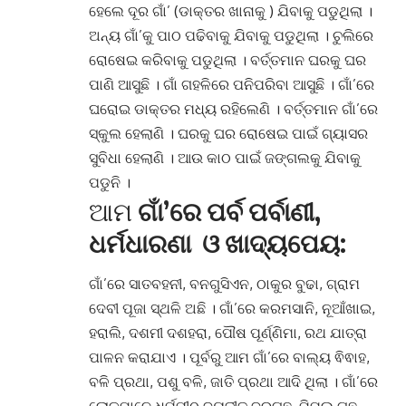
ହେଲେ ଦୂର ଗାଁ’ (ଡାକ୍ତର ଖାନାକୁ ) ଯିବାକୁ ପଡୁଥିଲା
।
ଅନ୍ୟ ଗାଁ’କୁ ପାଠ ପଢିବାକୁ ଯିବାକୁ ପଡୁଥିଲା
।
ଚୁଲିରେ
ରୋଷେଇ କରିବାକୁ ପଡୁଥିଲା
।
ବର୍ତ୍ତମାନ ଘରକୁ ଘର
ପାଣି ଆସୁଛି
।
ଗାଁ ଗହଳିରେ ପନିପରିବା ଆସୁଛି
।
ଗାଁ’ରେ
ଘରୋଇ ଡାକ୍ତର ମଧ୍ୟ ରହିଲେଣି
।
ବର୍ତ୍ତମାନ ଗାଁ’ରେ
ସ୍କୁଲ ହେଲାଣି
।
ଘରକୁ ଘର ରୋଷେଇ ପାଇଁ ଗ୍ୟାସର
ସୁବିଧା ହେଲାଣି । ଆଉ କାଠ ପାଇଁ ଜଙ୍ଗଲକୁ ଯିବାକୁ
ପଡୁନି
।
ଆମ
ଗାଁ’ରେ ପର୍ବ ପର୍ବାଣୀ,
ଧର୍ମଧାରଣା ଓ ଖାଦ୍ୟପେୟ:
ଗାଁ’ରେ ସାତବହନୀ, ବନଗୁସିଏନ, ଠାକୁର ବୁଢା, ଗ୍ରାମ
ଦେବୀ ପୂଜା ସ୍ଥଳି ଅଛି । ଗାଁ’ରେ କରମସାନି, ନୂଆଁଖାଇ,
ହରାଲି, ଦଶମୀ ଦଶହରା, ପୌଷ ପୂର୍ଣ୍ଣିମା, ରଥ ଯାତ୍ରା
ପାଳନ କରାଯାଏ
।
ପୂର୍ବରୁ ଆମ ଗାଁ’ରେ ବାଲ୍ୟ ଵିଵାହ,
ବଳି ପ୍ରଥା, ପଶୁ ବଳି, ଜାତି ପ୍ରଥା ଆଦି ଥିଲା
।
ଗାଁ’ରେ
ଲୋକମାନେ ଧର୍ମପୀଠ ବ୍ୟତୀତ ବରଗଛ, ପିପଲ ଗଛ,