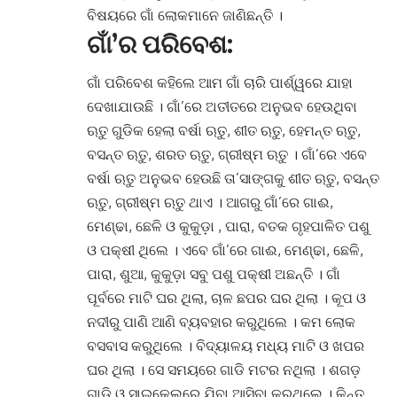
ବିଷୟରେ ଗାଁ ଲୋକମାନେ ଜାଣିଛନ୍ତି ।
ଗାଁ’ର ପରିବେଶ:
ଗାଁ ପରିବେଶ କହିଲେ ଆମ ଗାଁ ଚାରି ପାର୍ଶ୍ୱରେ ଯାହା
ଦେଖାଯାଉଛି
।
ଗାଁ’ରେ ଅତୀତରେ ଅନୁଭବ ହେଉଥିବା
ଋତୁ ଗୁଡିକ ହେଲା ବର୍ଷା ଋତୁ, ଶୀତ ଋତୁ, ହେମନ୍ତ ଋତୁ,
ବସନ୍ତ ଋତୁ, ଶରତ ଋତୁ, ଗ୍ରୀଷ୍ମ ଋତୁ
।
ଗାଁ’ରେ ଏବେ
ବର୍ଷା ଋତୁ ଅନୁଭବ ହେଉଛି ତା’ସାଙ୍ଗକୁ ଶୀତ ଋତୁ, ବସନ୍ତ
ଋତୁ, ଗ୍ରୀଷ୍ମ ଋତୁ ଥାଏ
।
ଆଗରୁ ଗାଁ’ରେ ଗାଈ,
ମେଣ୍ଢା, ଛେଳି ଓ କୁକୁଡ଼ା , ପାରା, ବତକ ଗୃହପାଳିତ ପଶୁ
ଓ ପକ୍ଷୀ ଥିଲେ
।
ଏବେ ଗାଁ’ରେ ଗାଈ, ମେଣ୍ଢା, ଛେଳି,
ପାରା, ଶୁଆ, କୁକୁଡ଼ା ସବୁ ପଶୁ ପକ୍ଷୀ ଅଛନ୍ତି
।
ଗାଁ
ପୂର୍ବରେ ମାଟି ଘର ଥିଲା, ଚାଳ ଛପର ଘର ଥିଲା
।
କୂପ ଓ
ନଦୀରୁ ପାଣି ଆଣି ବ୍ୟବହାର କରୁଥିଲେ
।
କମ ଲୋକ
ବସବାସ କରୁଥିଲେ
।
ବିଦ୍ୟାଳୟ ମଧ୍ୟ ମାଟି ଓ ଖପର
ଘର ଥିଲା
।
ସେ ସମୟରେ ଗାଡି ମଟର ନଥିଲା
।
ଶଗଡ଼
ଗାଡି ଓ ସାଇକେଲରେ ଯିବା ଆସିବା କରୁଥିଲେ
।
କିନ୍ତୁ