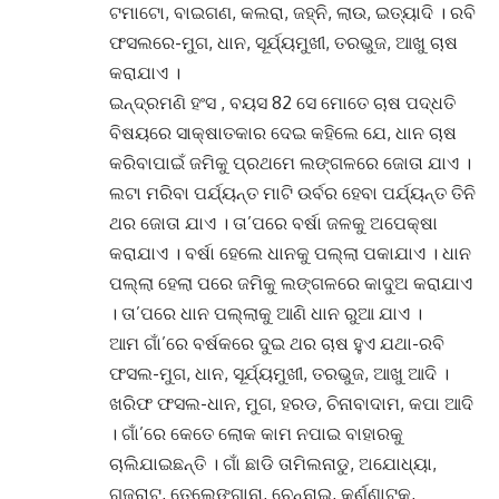
ଟମାଟୋ, ବାଇଗଣ, କଲରା, ଜହ୍ନି, ଲାଉ, ଇତ୍ୟାଦି
।
ରବି
ଫସଲରେ-ମୁଗ, ଧାନ, ସୂର୍ଯ୍ୟମୁଖୀ, ତରଭୁଜ, ଆଖୁ ଚାଷ
କରାଯାଏ
।
ଇନ୍ଦ୍ରମଣି ହଂସ , ବୟସ 82 ସେ ମୋତେ ଚାଷ ପଦ୍ଧତି
ବିଷୟରେ ସାକ୍ଷାତକାର ଦେଇ କହିଲେ ଯେ, ଧାନ ଚାଷ
କରିବାପାଇଁ ଜମିକୁ ପ୍ରଥମେ ଲଙ୍ଗଳରେ ଜୋତା ଯାଏ
।
ଲଟା ମରିବା ପର୍ଯ୍ୟନ୍ତ ମାଟି ଉର୍ବର ହେବା ପର୍ଯ୍ୟନ୍ତ ତିନି
ଥର ଜୋତା ଯାଏ
।
ତା’ପରେ ବର୍ଷା ଜଳକୁ ଅପେକ୍ଷା
କରାଯାଏ
।
ବର୍ଷା ହେଲେ ଧାନକୁ ପଲ୍ଲା ପକାଯାଏ
।
ଧାନ
ପଲ୍ଲା ହେଲା ପରେ ଜମିକୁ ଲଙ୍ଗଳରେ କାଦୁଅ କରାଯାଏ
।
ତା’ପରେ ଧାନ ପଲ୍ଲାକୁ ଆଣି ଧାନ ରୁଆ ଯାଏ
।
ଆମ ଗାଁ’ରେ ବର୍ଷକରେ ଦୁଇ ଥର ଚାଷ ହୁଏ ଯଥା-ରବି
ଫସଲ-ମୁଗ, ଧାନ, ସୂର୍ଯ୍ୟମୁଖୀ, ତରଭୁଜ, ଆଖୁ ଆଦି ।
ଖରିଫ ଫସଲ-ଧାନ, ମୁଗ, ହରଡ, ଚିନାବାଦାମ, କପା ଆଦି
।
ଗାଁ’ରେ କେତେ ଲୋକ କାମ ନପାଇ ବାହାରକୁ
ଚାଲିଯାଇଛନ୍ତି
।
ଗାଁ ଛାଡି ତାମିଲନାଡୁ, ଅଯୋଧ୍ୟା,
ଗୁଜୁରାଟ, ତେଲେଙ୍ଗାନା, ଚେନ୍ନାଇ, କର୍ଣ୍ଣାଟକ,