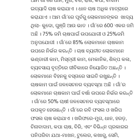
ଇତ୍ୟାଦି ଚାଷ କରାଯାଏ
।
ଧାନ ଚାଷ ଅଧିକ ମାତ୍ରାରେ
କରାଯାଏ
।
ଆମ ଗାଁ’ରେ ପୂର୍ବରୁ ଲୋକମାନଙ୍କର ଖାଦ୍ୟ
ଥିଲା- କୁଦୋ, ଗୁଞ୍ଜି ଆଉ ଭାତ
।
ଗାଁ’ରେ 600 ଏକର ଜମି
ଅଛି
। 75% ଜମି ଚାଷପାଇଁ ଉପଯୋଗୀ ଓ 25%ଜମି
ଅନୁପଯୋଗୀ ।
ଗାଁ’ରେ 85% ଲୋକମାନେ ଚାଷକାମ
ଉପରେ ନିର୍ଭର କରନ୍ତି
।
ଚାଷ ବ୍ୟତୀତ ଲୋକମାନେ
ଭଣ୍ଡାରୀ କାମ, ମିସ୍ତ୍ରୀ କାମ, ମେକାନିକ, ଶିଳ୍ପ କଳା,
ବ୍ୟବସାୟ ବୃତ୍ତିରେ ଜୀବିକାରେ ନିୟୋଜିତ ଅଛନ୍ତି
।
ଲୋକମାନେ ବିହନକୁ ବସ୍ତାରେ ସାଇତି ରଖୁଛନ୍ତି ।
ଚାଷକାମ ପାଇଁ ଜଳସେଚନର ବ୍ୟବସ୍ଥା ଅଛି
।
ଗାଁ’ର
ଲୋକମାନେ ଚାଷକାମ ପାଇଁ ବର୍ଷା ଉପରେ ନିର୍ଭର କରନ୍ତି
।
ଗାଁ’ରେ 50% ଚାଷୀ ଜଳସେଚନର ବ୍ୟବସ୍ଥାରେ
ଉପକୃତ ହେଉଛନ୍ତି
।
ଗାଁ’ରେ ରବି ଫସଲ ଓ ଖରିପ
ଫସଲ ଚାଷ କରାଯାଏ
।
ଖରିଫରେ-ମୁଗ, ଧାନ, ହରଡ଼,
ଚିନାବାଦାମ, କପା ଚାଷ, ବିରି, ଏବଂ ବିଭିନ୍ନ ପ୍ରକାରର
ପନିପରିବା ଯଥା-ମାଖନ, ଟୁଲେର, କଖାରୁ, ସେମି,