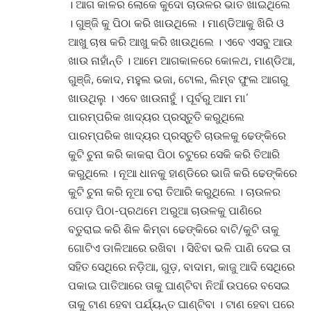
।
ଆଗ କାଳର ଲୋକେ କୁଦୋ ଚାଉଳର ଭାତ ଖାଇଥିଲେ
। ଗୁଞ୍ଜି କୁ ପିଠା କରି ଖାଉଥିଲେ
।
ମାଣ୍ଡିଆକୁ ଖିରି ଓ
ଆଖୁ ଚାଷ କରି ଆଖୁ କରି ଖାଉଥିଲେ
।
ଏବେ ଏସବୁ ଆଉ
ଖାଉ ନାହାଁନ୍ତି
।
ଆମେ ଆଗକାଳରେ କୋଳଥ, ମାଣ୍ଡିଆ,
ଗୁଞ୍ଜି, କୋଦ, ମହୁଲ ଭଜା, ଟୋଲ, ଲିମ୍ବ ଫୁଲ ଆଗରୁ
ଖାଉଥିଲୁ
।
ଏବେ ଖାଉନାହୁଁ
।
ପୂର୍ବରୁ ଆମ ମା’
ପାରମ୍ପରିକ ଖାଦ୍ୟର ପ୍ରସ୍ତୁତି କରୁଥିଲେ
ପାରମ୍ପରିକ ଖାଦ୍ୟର ପ୍ରସ୍ତୁତି ଚାଉଳକୁ ଢେଙ୍କିରେ
କୁଟି ଚୁନା କରି କାକରା ପିଠା ଚଟୁରେ ସେକି କରି ତିଆରି
କରୁଥିଲେ
।
ନୂଆ ଧାନକୁ ହାଣ୍ଡିରେ ଭାଜି କରି ଢେଙ୍କିରେ
କୁଟି ଚୁନା କରି ନୂଆ ଚରା ତିଆରି କରୁଥିଲେ
।
ଚାଉଳର
ପୋଡ଼ ପିଠା-ପ୍ରଥମେ ଅରୁଆ ଚାଉଳକୁ ପାଣିରେ
ବତୁରାଇ କରି ଶିଳ କିମ୍ବା ଢେଙ୍କିରେ ବାଟି/କୁଟି ତାକୁ
ଗୋଟିଏ ଡାଳିଆରେ ରଖିବା
।
ସିଝିବା ଭଳି ପାଣି ଦେଇ ତା
ସହିତ ସେଥିରେ ନଡ଼ିଆ, ଗୁଡ଼, ବାଦାମ, କାଜୁ ଆଦି ସେଥିରେ
ପକାଇ ପାତିଆରେ ତାକୁ ଘାଣ୍ଟିବା ନିଆଁ ଉପରେ ବସେଇ
ତାକୁ ଟାଣ ହେବା ପର୍ଯ୍ୟନ୍ତ ଘାଣ୍ଟିବା
।
ଟାଣ ହେବା ପରେ