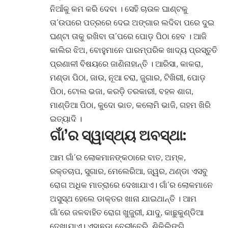
ନିଆଁକୁ କମ କରି ଦେବା
।
ସେହି ଚାଉଳ ଘାଣ୍ଟକୁ
ତା’ଉପରେ ପତ୍ରରେ ଦେଇ ଅଙ୍ଗାର ଲଦିବା ପରେ ଦୁଇ
ଘଣ୍ଟା ତାକୁ ରଖିବା ତା’ପରେ ପୋଡ଼ ପିଠା ହେବ
।
ଆଜି
କାଲିର ଝିଅ, ବୋହୁମାନେ ପାରମ୍ପରିକ ଖାଦ୍ୟ ପ୍ରସ୍ତୁତି
ପ୍ରଣାଳୀ ବିଷୟରେ ଜାଣିନାହାନ୍ତି
।
ଆରିସା, କାକରା,
ମଣ୍ଡା ପିଠା, ଜାଉ, ନୂଆ ଚରା, ଜୁଗାର, ଟିଖିରୀ, ପୋଡ଼
ପିଠା, ଟୋଲ ଭଜା, କରଡ଼ି ତରକାରୀ, ବହଳ ଶାଗ,
ମାଣ୍ଡିଆ ପିଠା, କୁଦୋ ଭାତ, କଲୋମି ଭାଜି, ଗହମ ଖିରି
ଇତ୍ୟାଦି
।
ଗାଁ’ର ସ୍ୱାସ୍ଥ୍ୟ ଅବସ୍ଥା:
ଆମ ଗାଁ’ର ଲୋକମାନଙ୍କଠାରେ ବାତ, ଅମ୍ଳ,
ରକ୍ତଚାପ, ସୁଗାର, ମେଲେରିଆ, ଜ୍ୱର, ଥଣ୍ଡା ଏସବୁ
ରୋଗ ଅଧିକ ମାତ୍ରାରେ ଦେଖାଯାଏ।
ଗାଁ’ର ଲୋକମାନେ
ଅସୁସ୍ଥ ହେଲେ ଡାକ୍ତର ଖାନା ଯାଇଥାନ୍ତି । ଆମ
ଗାଁ’ରେ ଜଳବାହିତ ରୋଗ ଖୁଜୁରୀ, ଯାଦୁ, କାଛୁକୁଣ୍ଡିଆ
ଦେଖାଯାଏ
।
ଏହାଛଡ଼ା ବେରୀବେରି, ଶିକିଲିଙ୍ଗି,