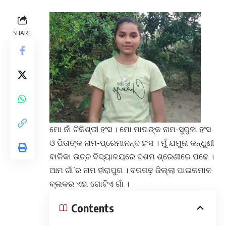
SHARE
ମୋ ନାଁ ଟିକିଶ୍ରୀ ହଂସ । ମୋ ମାତାଙ୍କ ନାମ-ସୁରୁଜା ହଂସ
ଓ ପିତାଙ୍କ ନାମ-ପ୍ରେମାନନ୍ଦ ହଂସ । ମୁଁ ଯମୁନା କନ୍ଧୁଣୀ
ବାଳିକା ଉଚ୍ଚ ବିଦ୍ୟାଳୟରେ ଦଶମ ଶ୍ରେଣୀରେ ପଢେ ।
ଆମ ଗାଁ’ର ନାମ ହୀରାପୁର । ବରଗଢ଼ ଜିଲ୍ଲା ପାଇକମାଳ
ବ୍ଲକର ଏହା ଗୋଟିଏ ଗାଁ ।
Contents