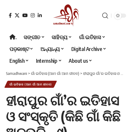
.
ସଙ୍ଗୀତ
ସାହିତ୍ୟ
ଗାଁ ଇତିହାସ
ପଡ଼କାଷ୍ଟ
ଅନ୍ୟାନ୍ୟ
Digital Archive
English
Internship
About us
Samadhwani
>
ଗାଁ ଇତିହାସ (ଆମ ଗାଁ ଆମ ଜୀବନ)
>
ହୀରାପୁର ଗାଁ’ର ଇତିହାସ ଓ ସଂସ୍କୃତି (କିଛି ଗାଁ କିଛି ଅନୁଭୂତି – ୯)
ଗାଁ ଇତିହାସ (ଆମ ଗାଁ ଆମ ଜୀବନ)
ହୀରାପୁର ଗାଁ’ର ଇତିହାସ
ଓ ସଂସ୍କୃତି (କିଛି ଗାଁ କିଛି