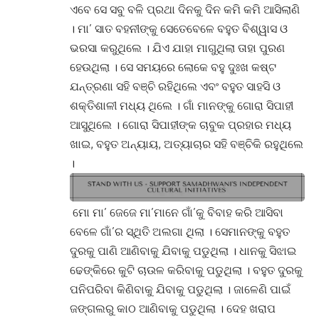
ଏବେ ସେ ସବୁ ବଳି ପ୍ରଥା ଦିନକୁ ଦିନ କମି କମି ଆସିଲାଣି
। ମା’ ସାତ ବହନୀଙ୍କୁ ସେତେବେଳେ ବହୁତ ବିଶ୍ୱାସ ଓ
ଭରସା କରୁଥିଲେ
।
ଯିଏ ଯାହା ମାଗୁଥିଲା ତାହା ପୁରଣ
ହେଉଥିଲା
।
ସେ ସମୟରେ ଲୋକେ ବହୁ ଦୁଃଖ କଷ୍ଟ
ଯନ୍ତ୍ରଣା ସହି ବଞ୍ଚି ରହିଥିଲେ ଏବଂ ବହୁତ ସାହସି ଓ
ଶକ୍ତିଶାଳୀ ମଧ୍ୟ ଥିଲେ
।
ଗାଁ ମାନଙ୍କୁ ଗୋରା ସିପାହୀ
ଆସୁଥିଲେ
।
ଗୋରା ସିପାହୀଙ୍କ ଚାବୁକ ପ୍ରହାର ମଧ୍ୟ
ଖାଇ, ବହୁତ ଅନ୍ୟାୟ, ଅତ୍ୟାଚାର ସହି ବଞ୍ଚିକି ରହୁଥିଲେ
।
ମୋ ମା’ ଜେଜେ ମା’ମାନେ ଗାଁ’କୁ ବିବାହ କରି ଆସିବା
ବେଳେ ଗାଁ’ର ସ୍ଥିତି ଅଲଗା ଥିଲା ।
ସେମାନଙ୍କୁ ବହୁତ
ଦୁରକୁ ପାଣି ଆଣିବାକୁ ଯିବାକୁ ପଡୁଥିଲା
।
ଧାନକୁ ସିଝାଇ
ଢେଙ୍କିରେ କୁଟି ଚାଉଳ କରିବାକୁ ପଡୁଥିଲା
।
ବହୁତ ଦୁରକୁ
ପନିପରିବା କିଣିବାକୁ ଯିବାକୁ ପଡୁଥିଲା
।
ଜାଳେଣି ପାଇଁ
ଜଙ୍ଗଲରୁ କାଠ ଆଣିବାକୁ ପଡୁଥିଲା
।
ଦେହ ଖରାପ