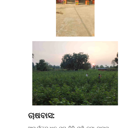
ଚାଷବାସ:
ଆମ ଗାଁ’ରେ ଧାନ, ମୁଗ, ବିରି, ରାଶି, କପା, ବାଦାମ