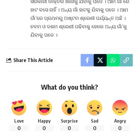
ସରକାରୀ ଡାକ୍ତର ଖାନାକୁ ଯିବାକୁ ପଡେ
।
ଆମ ଗାଁ’ରେ
ହାଟ ବସେ ନାହିଁ
।
ଅନ୍ୟ ଗାଁ ହାଟକୁ ଯିବାକୁ ପଡେ
।
ଆମ
ଗାଁ’ରେ ପ୍ରଥମରୁ ଅଷ୍ଟମ ଶ୍ରେଣୀ ପର୍ଯ୍ୟନ୍ତ ଅଛି
।
ନବମ ଓ ଦଶମ ଶ୍ରେଣୀ ପଢିବାକୁ ହେଲେ ଅନ୍ୟ ଗାଁ’କୁ
ଯିବାକୁ ପଡେ
।
Share This Article
What do you think?
Love
Happy
Surprise
Sad
Angry
0
0
0
0
0