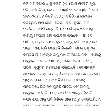
ନିଜ ହାତ ତିଆରି ଝାଡୁ ବିକ୍ରି ହୁଏ
।
ଆମ ହାଟରେ ମୁଗ,
ବିରି, ପନିପରିବା, କୋଳଥ, ମାଣ୍ଡିଆ ଇତ୍ୟାଦି ମିଳେ
।
ହାଟ/ବଜାରରେ ବିକ୍ରି ହେଉଥିବା ବିଭିନ୍ନ ଜଙ୍ଗଲ
ଦ୍ରବ୍ୟର ନାମ ହେଲା -ହରିଡ଼ା, ଅଁଳା, କୁସମ, ଚାର,
ବାଉଁଶର କରଡ଼ି ଇତ୍ୟାଦି
।
ଆମ ଗାଁ ହାଟ/ବଜାରକୁ
ବାହାରୁ ବେପାରୀ ଆସି କିଣାବିକା କରନ୍ତି
।
ଏମାନେ
ମାଠିଆ, ପାତୁଲ, ବାସନ କୁସନ, ଝାଡୁ, କାଠି, ରେଙ୍ଗାଳ
ପତ୍ର, ଦନା, ଖଲି ଇତ୍ୟାଦି କିଣନ୍ତି । ଗାଁ’ର କ୍ଷୁଦ୍ର
ବ୍ୟବସାୟୀ ମାନଙ୍କ ଠାରୁ ଉଧାରୀ ଆଣିପାରିବା
।
ବାହାରୁ
ଆସୁଥିବା ବେପାରୀ ମାନଙ୍କୁ ନଗଦ ପଇସା ଦେବାକୁ
ପଡିବ, କ୍ଷୁଦ୍ର ଚାଷୀମାନେ କରିଥାନ୍ତି
।
ସେମାନଙ୍କ
ଅପେକ୍ଷା ତାଙ୍କ ସାମଗ୍ରୀ ସବୁ ଠିକ ଅଛି ସେମାନେ କମ
ମୂଲ୍ୟରେ ଦେବେ
।
ଏବଂ ନିଜ ଘରେ ଚାଷ କଲା
ପନିପରିବା, ଭିଟାମିନ ଯୁକ୍ତ ଖାଦ୍ୟ ଏବଂ ବାହାରୁ
ଆସୁଥିବା ପନିପରିବା ସବୁ ସାର ଦିଆ ଖାଦ୍ୟ ନିଜ ଗାଁ
ବ୍ୟବସାୟୀ ଠାରୁ ଯଦି କିଣିବେ ଧାର ମଧ୍ୟ ନେଇପାରିବେ,
ଯଦି ପୋଷାକ ହୋଇଥିବ ଯଦି ପସନ୍ଦ ହେବ ନାହିଁ ଫେରାଇ