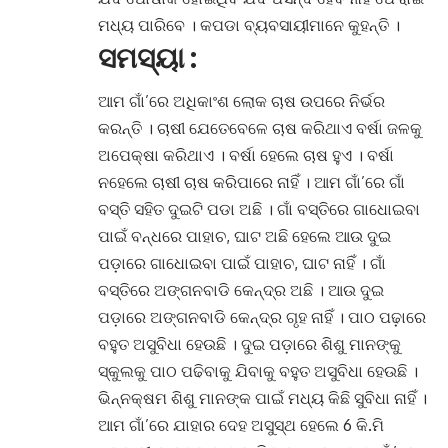
ମଧ୍ୟ ପାରିବେ
।
କପଡା ବ୍ୟବସାୟୀମାନେ କୁହନ୍ତି
।
ସମସ୍ୟା :
ଆମ ଗାଁ’ରେ ଅଧିକାଂଶ ଲୋକ ଚାଷ ଉପରେ ନିର୍ଭର
କରନ୍ତି
।
ଚାଷୀ ଯେତେବେଳେ ଚାଷ କରିଥାଏ
ବର୍ଷା ଜଳକୁ
ଅପେକ୍ଷା କରିଥାଏ
।
ବର୍ଷା ହେଲେ ଚାଷ ହୁଏ
।
ବର୍ଷା
ନହେଲେ ଚାଷୀ ଚାଷ କରିପାରେ ନାହିଁ । ଆମ ଗାଁ’ରେ ଗାଁ
ବସ୍ତି ସହିତ ଦୁଇଟି ପଡା ଅଛି
।
ଗାଁ ବସ୍ତିରେ ଗାଧୋଇବା
ପାଇଁ ବନ୍ଧରେ ପାହାଚ, ଘାଟ ଅଛି ହେଲେ ଆଉ ଦୁଇ
ପଡ଼ାରେ ଗାଧୋଇବା ପାଇଁ ପାହାଚ, ଘାଟ ନାହିଁ
।
ଗାଁ
ବସ୍ତିରେ ଅଙ୍ଗନବାଡି କେନ୍ଦ୍ର ଅଛି
।
ଆଉ ଦୁଇ
ପଡ଼ାରେ ଅଙ୍ଗନବାଡି କେନ୍ଦ୍ର ଗୃହ ନାହିଁ
।
ପାଠ ପଢ଼ାରେ
ବହୁତ ଅସୁବିଧା ହେଉଛି
।
ଦୁଇ ପଡ଼ାରେ ଶିଶୁ ମାନଙ୍କୁ
ସ୍କୁଲକୁ ପାଠ ପଢିବାକୁ ଯିବାକୁ ବହୁତ ଅସୁବିଧା ହେଉଛି
।
ଭିନ୍ନକ୍ଷମ ଶିଶୁ ମାନଙ୍କ ପାଇଁ ମଧ୍ୟ କିଛି ସୁବିଧା ନାହିଁ
।
ଆମ ଗାଁ’ରେ ଯାହାର ଦେହ ଅସୁସ୍ଥ ହେଲେ 6 କି.ମି