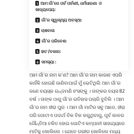
ଆମ ଗାଁ’ରେ ପର୍ବ ପର୍ବାଣୀ, ଧର୍ମଧାରଣା ଓ
ଖାଦ୍ୟପେୟ:
ଗାଁ’ର ସ୍ୱାସ୍ଥ୍ୟ ଅବସ୍ଥା:
ଚାଷବାସ:
ଗାଁ’ର ପରିବେଶ:
ହାଟ /ବଜାର:
ସମସ୍ୟା :
ଆମ ଗାଁ’ର ନାମ କ’ଣ? ଆମ ଗାଁ’ର ନାମ କାରଣ ଏପରି
କାହିଁକି ହୋଇଛି ଜାଣିବାପାଇଁ ମୁଁ ଭେଟିଥିଲି ଆମ ଗାଁ’ର
ଜଣେ ବୟସ୍କ ଇନ୍ଦମଣି ହଂସଙ୍କୁ । ତାଙ୍କର ବୟସ 82
ବର୍ଷ । ତାଙ୍କ ଠାରୁ ଗାଁ’ର ଇତିହାସ ପଚାରି ବୁଝିଲି ।
ଆମ
ଗାଁ’ର ନାମ ହୀରା ପୁର
।
ଆମ ଗାଁ ମାଟିର ସବୁ ଆଡେ, ହୀରା
ପରି ଗୋଟାଏ ପଦାର୍ଥ ଚିକ ଚିକ କରୁଥିବାରୁ, ପୂର୍ବ କାଳର
ଗୌନ୍ତିଆ ଚକିତ ହୋଇ ଗୋଟିଏ କମ୍ପାନୀ ସାହାଯ୍ୟରେ
ମାଟିକୁ ଖୋଲିଲେ
।
ଯେତେ ଗଭୀର ଖୋଳିଲେ ମଧ୍ୟ