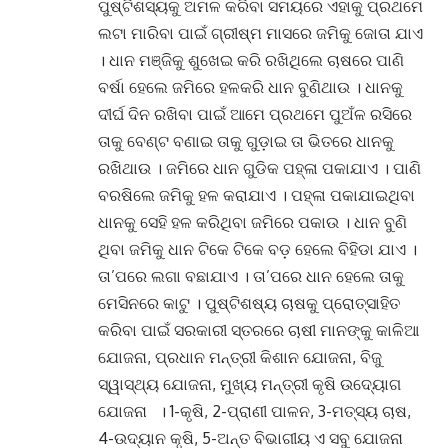
ପୁଷ୍ଟିଶସ୍ୟକୁ ଅମଳ କରିବା ସମୟରେ ଏହାକୁ ପ୍ରଥମେ
ଲଟା ମାରିବା ପାଇଁ ଗ୍ରୀଷ୍ମ ମାସରେ ଜମିକୁ ଜୋତା ଯାଏ
।
ଧାନ ମଞ୍ଜିକୁ ଶୁଖେଇ କରି ରଖିଥିଲେ ଚାଷରେ ପାଣି
ବର୍ଷା ହେଲେ ଜମିରେ ହଳକରି ଧାନ ବୁଣିଥାଉ
।
ଧାନକୁ
ଦୀର୍ଘ ଦିନ ରଖିବା ପାଇଁ ଆମେ ପ୍ରଥମେ ପୁଅଁଳ ରସିରେ
ତାକୁ ବେଣ୍ଟ ବଣାଇ ତାକୁ ଗୁଡ଼ାଇ ତା ଭିତରେ ଧାନକୁ
ରଖିଥାଉ
।
ଜମିରେ ଧାନ ଗୁଡିକ ପହ୍ଳା ପକାଯାଏ
।
ପାଣି
ବରଷିଲେ ଜମିକୁ ହଳ କରାଯାଏ
।
ପହ୍ଳା ପକାଯାଇଥିବା
ଧାନକୁ ସେହି ହଳ କରିଥିବା ଜମିରେ ପକାଉ
।
ଧାନ ବୁଣି
ଥିବା ଜମିକୁ ଧାନ ଟିକେ ଟିକେ ବଡ଼ ହେଲେ ବିହିଡା ଯାଏ
।
ତା’ପରେ ଲଗା ବଛାଯାଏ
।
ତା’ପରେ ଧାନ ହେଲେ ତାକୁ
ମେସିନରେ କାଟୁ
।
ପୁଷ୍ଟିଶଷ୍ୟ ଚାଷକୁ ପ୍ରୋତ୍ସାହିତ
କରିବା ପାଇଁ ସରକାରୀ ସ୍ତରରେ ଚାଷୀ ମାନଙ୍କୁ କାଳିଆ
ଯୋଜନା, ପ୍ରଧାନ ମନ୍ତ୍ରୀ କିଶାନ ଯୋଜନା, ବିଜୁ
ସ୍ୱାସ୍ଥ୍ୟ ଯୋଜନା, ମୁଖ୍ୟ ମନ୍ତ୍ରୀ କୃଷି ଉଦ୍ୟୋଗ
ଯୋଜନା
। 1-କୃଷି, 2-ପ୍ରାଣୀ ପାଳନ, 3-ମତ୍ସ୍ୟ ଚାଷ,
4-ଉଦ୍ୟାନ କୃଷି, 5-ଅନ୍ତ ବିଭାଗୀୟ ଏ ସବୁ ଯୋଜନା