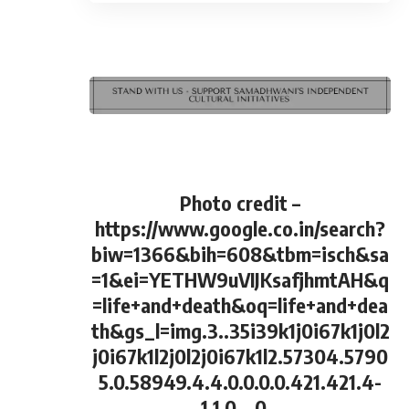
Photo credit –
https://www.google.co.in/search?
biw=1366&bih=608&tbm=isch&sa
=1&ei=YETHW9uVIJKsafjhmtAH&q
=life+and+death&oq=life+and+dea
th&gs_l=img.3..35i39k1j0i67k1j0l2
j0i67k1l2j0l2j0i67k1l2.57304.5790
5.0.58949.4.4.0.0.0.0.421.421.4-
1.1.0….0…