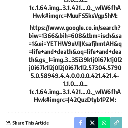
1c.1.64.img..3.1.421….0._wIW6fhA
Hwk#imgrc=MuuFS5ksVgp5hM:
https://www.google.co.in/search?
biw=1366&bih=608&tbm=isch&sa
=1&ei=YETHW9uVIJKsafjhmtAH&q
=life+and+death&oq=life+and+dea
th&gs_l=img.3..35i39k1j0i67k1j0l2
j0i67k1l2j0l2j0i67k1l2.57304.5790
5.0.58949.4.4.0.0.0.0.421.421.4-
1.1.0….0…
1c.1.64.img..3.1.421….0._wIW6fhA
Hwk#imgrc=J42QuzDtyb1PZM:
Share This Article