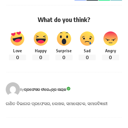
What do you think?
Love
Happy
Surprise
Sad
Angry
0
0
0
0
0
By
ପ୍ରଫେସର ବୀରେନ୍ଦ୍ର ନାୟକ
ଗଣିତ ବିଭାଗର ପ୍ରଫେସର, ଲେଖକ, ସମାଲୋଚକ, ସମାଜବିଜ୍ଞାନୀ