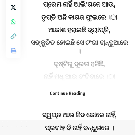
ପ୍ରେମ ନାହିଁ ଆଲିଂଗନେ ଆଉ,
ତୃପ୍ତି ଅଛି କାଗଜ ଫୁଲରେ ।ା
ଆକାଶ ହରାଇଛି ବ୍ୟାପ୍ତି,
ସଙ୍କୁଚିତ ହୋଇଛି ସେ ଟଂଗା ଚାନ୍ଦୁଆରେ
।
ଦୃଷ୍ଟିରୁ ଦୂରତା ହଜିଛି,
ନାହିଁ ମଧୂ ଆଉ ବଂଚିବାରେ ।ା
ମୃତ୍ୟୁରେ ଶୋକ ଆଉ ନାହିଁ,
Continue Reading
ବ୍ୟଥା ନାହିଁ ଆଉ ବିଚ୍ଛେଦରେ ।
ସ୍ୱପ୍ନ ଆଉ ନିଦ କୋଳେ ନାହିଁ,
ପ୍ରବାହ ବି ନାହିଁ ବନ୍ଧୁତାରେ ।