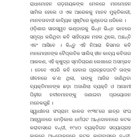
ରାଧାମୋହନ ଗଡ଼ନାୟକଙ୍କ ମେଳରେ ମନମୋହନ
ସାମିଲ ହେଲେ ଓ ଏକ ଆରେକକୁ ମାନବ ମୁକ୍ତିକାରୀ,
ମାନବତାବାଦୀ କାବ୍ୟିକ ସୃଷ୍ଟିରେ କୁଣ୍ଡେଇ ଧରିଲେ ।
ଓଡ଼ିଶାର ସାରସ୍ୱତ ଭଣ୍ଡାରକୁ ଭିନ୍ନ ଭିନ୍ନ ଭାବରେ
ସମୃଦ୍ଧ କରିଥିବା କବି ସାହିତ୍ୟକ ମହଲ ଥିଲେ, ଅଛନ୍ତି
ଏବଂ ଆସିବେ । କିନ୍ତୁ ଏହି ନିଆରା କିସମର କବି
ମନମୋହନଙ୍କ ବୈପ୍ଲବିକ ସାଲିସ୍ ହୀନ କାବ୍ୟ କବିତାର
ଆକଳଣ, ଏହି କ୍ଷୁଦ୍ର ସ୍ମତିଚାରଣ ଲେଖାରେ ଅସମ୍ଭବ
। ତେବେ ଏପରି କବି ହେବାର ପ୍ରଚ୍ଛଦପଟଟି ତାଙ୍କ
ଜୀବନରେ କ’ଣ ଥିଲା, ତାଙ୍କୁ ଆଜିର ଜାଣିଥିବା
ବ୍ୟକ୍ତିମାନଙ୍କ ଛଡ଼ା ଅଜାଣିଲା ବ୍ୟକ୍ତି ଓ ଆଗାମୀ
ପିଢ଼ୀର ନବୀନମାନଙ୍କୁ ଜଣାଇବା ପ୍ରୟୋଜନ
ମନେକରୁଛି ।
ସ୍ୱାଧୀନତା ସଂଗ୍ରାମ କାଳର ୧୯୩୮ରେ ଛାତ୍ର ସଂଘ
ଆହ୍ୱାନରେ ମେଡ଼ିକାଲ ଧର୍ମଘଟ ଆନ୍ଦୋଳନରେ କଟକ
କରାବାସରେ ବନ୍ଦୀ, ୧୯୪୦ ବ୍ୟକ୍ତିଗତ ସତ୍ୟାଗ୍ରହ
କାଳରେ ଆନ୍ଦୋଳନରେ କଟକ କାରାବାସରେ ବନ୍ଦୀ,