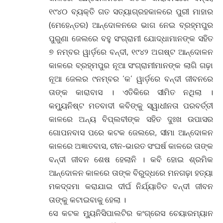
୧୯୪୦ ବ୍ୟକ୍ତି ଗତ ସତ୍ୟାଗ୍ରହକାଳରେ ପୁରୀ ମାହାର
(ମେହେନ୍ତର) ଆନ୍ଦୋଳନରେ ଭାଗ ନେଇ ବ୍ରହ୍ମପୁର
ପୁରୁଣା ଜେଲରେ ବହୁ ସଂଗ୍ରାମୀ ଯୋଦ୍ଧାମାନଙ୍କ ସହିତ
୭ ନମ୍ବର ୱାର୍ଡ଼ରେ ବନ୍ଦୀ, ୧୯୪୨ ଅଗଷ୍ଟ ଆନ୍ଦୋଳନ
କାଳରେ ବ୍ରହ୍ମପୁର ନୂଆ ସଂଗ୍ରାମୀମାନଙ୍କ ଲାଗି ଗଢ଼ା
ନୂଆ ଜେଲର ୯ନମ୍ବର ‘କ’ ୱାର୍ଡ଼ରେ ବନ୍ଦୀ ଜୀବନରେ
ତାଙ୍କ କାରାବାସ । ଏତିକିରେ ସୀମିତ ନଥିଲା ।
କମ୍ୟୁନିଷ୍ଟ ମତବାଦୀ କବିଙ୍କୁ ସ୍ୱାଧୀନତା ପରବର୍ତ୍ତୀ
କାଳରେ ଅନ୍ୟ ବିପ୍ଲବୀଙ୍କ ସହିତ ଦୁଃଖ ଉପାସର
ଗୋପନବାସ ପରେ କଟକ ଜେଲରେ, ସୀମା ଆନ୍ଦୋଳନ
କାଳରେ ଅଜ୍ଞାତବାସ, ଚୀନ-ଭାରତ ସଂଘର୍ଷ କାଳରେ ତାଙ୍କ
ବନ୍ଦୀ ଜୀବନ ଶେଷ ହେଲାନି । କବି ହୋଇ ଶ୍ରମିକ
ଆନ୍ଦୋଳନ କାଳରେ ତାଙ୍କ ବିରୁଦ୍ଧରେ ମନଗଢ଼ା ହତ୍ୟା
ମକଦ୍ଦମା କରାଯାଇ ଦୀର୍ଘ ନିର୍ଯ୍ୟାତିତ ବନ୍ଦୀ ଜୀବନ
ତାଙ୍କୁ କଟାଇବାକୁ ହେଲା ।
ସେ କଟକ ମ୍ୟୁନିସିପାଲଟିର କଂଗ୍ରେସ ଚେୟାରମ୍ୟାନ