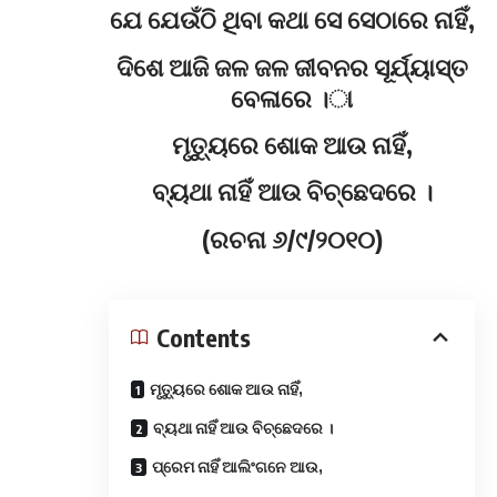
ଯେ ଯେଉଁଠି ଥିବା କଥା ସେ ସେଠାରେ ନାହିଁ,
ଦିଶେ ଆଜି ଜଳ ଜଳ ଜୀବନର ସୂର୍ଯ୍ୟାସ୍ତ
ବେଳାରେ ।ା
ମୃତ୍ୟୁରେ ଶୋକ ଆଉ ନାହିଁ,
ବ୍ୟଥା ନାହିଁ ଆଉ ବିଚ୍ଛେଦରେ ।
(ରଚନା ୬/୯/୨୦୧୦)
Contents
ମୃତ୍ୟୁରେ ଶୋକ ଆଉ ନାହିଁ,
ବ୍ୟଥା ନାହିଁ ଆଉ ବିଚ୍ଛେଦରେ ।
ପ୍ରେମ ନାହିଁ ଆଲିଂଗନେ ଆଉ,