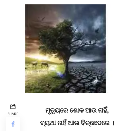
ମୃତ୍ୟୁରେ ଶୋକ ଆଉ ନାହିଁ,
SHARE
ବ୍ୟଥା ନାହିଁ ଆଉ ବିଚ୍ଛେଦରେ ।