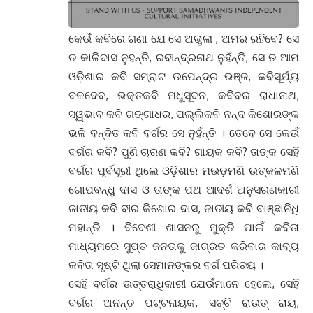
କେଉଁ କବିରେ ଗଣା ଯେ ସେ ଅଭୁଲା , ଅମର ରହିବେ? ସେ
ତ କାଳିଦାସ ନୁହନ୍ତି, ରବୀନ୍ଦ୍ରନାଥ ନୁହଁନ୍ତି, ସେ ତ ଆମ
ଓଡ଼ିଶାର କବି ସମ୍ରାଟ ଉପେନ୍ଦ୍ର ଭଞ୍ଜ, କବିସୂର୍ଯ୍ୟ
ବଳଦେବ, ଭକ୍ତକବି ମଧୁସୂଦନ, କବିବର ରାଧାନାଥ,
ସ୍ୱଭାବ କବି ଗଙ୍ଗାଧର, ପଲ୍ଲିକବି ନନ୍ଦ କିଶୋରଙ୍କ
ଭଳି ବନ୍ଦିତ କବି ବର୍ଗର ସେ ନୁହଁନ୍ତି । ତେବେ ସେ କେଉଁ
ବର୍ଗର କବି? ପୁଣି ଚାରଣ କବି? ଗାୟକ କବି? ତାଙ୍କ ସେହି
ବର୍ଗର ପୂର୍ବସୂରୀ ଥିଲେ ଓଡ଼ିଶାର ମଉଡ଼ମଣି ଉତ୍କଳମଣି
ଗୋପବନ୍ଧୁ ଦାସ ଓ ତାଙ୍କ ପଥ ଆଦର୍ଶ ଅନୁସରଣକାରୀ
ଜାତୀୟ କବି ବୀର କିଶୋର ଦାସ, ଜାତୀୟ କବି ବାଞ୍ଛାନିଧି
ମହାନ୍ତି । ବିଦେଶୀ ଶାସନରୁ ମୁକ୍ତି ପାଇଁ କବିତା
ମାଧ୍ୟମରେ ସୁପ୍ତ ଜନତାକୁ ଜାଗ୍ରତ କରିବାର କାବ୍ୟ
କବିତା ସୃଷ୍ଟି ଥିଲା ସେମାନଙ୍କର ବର୍ଗ ପରିଚୟ ।
ସେହି ବର୍ଗର ଉତ୍ତରାଧିକାରୀ ଯେଉଁମାନେ ହେଲେ, ସେହି
ବର୍ଗର ଅନନ୍ତ ପଟ୍ଟନାୟକ, ସଚ୍ଚି ରାଉତ୍ ରାୟ,