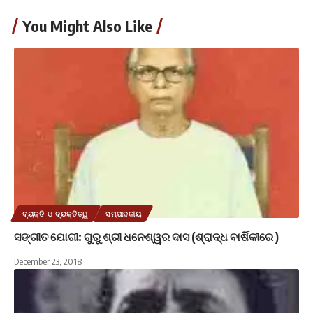
You Might Also Like
ବ୍ୟକ୍ତି ଓ ବ୍ୟକ୍ତିତ୍ୱ
ସମ୍ପାଦକୀୟ
ସଙ୍ଗୀତ ଯୋଗୀ: ଗୁରୁ ଶ୍ରୀ ଧନେଶ୍ୱର ଦାସ (ଶ୍ରାଦ୍ଧ ବାର୍ଷିକୀରେ )
December 23, 2018