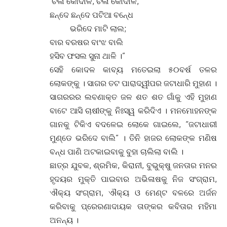
‘ଚଳା କୋଦାଳ, ଚଳା କୋଦାଳ,
ଛନ୍ଦେ ଛନ୍ଦେ ପଟିଆ ବନେ୍ଧ
ଭରିଦେ ମାଟି ଲାଲ;
ବାର ବରଷର ବାଂଝ ବାଲି
ହସିବ ଫସଲ ସୁନା ଥାଳି ।”
ସେହି କୋଦଳ କାବ୍ୟ ମତେଇଲା ୫୦ବର୍ଷ ତଳର
ଲୋକଙ୍କୁ । ସାଗର ତଟ ପାରାଦ୍ୱୀପର ଜଟାଧାରି ମୁହାଣ ।
ସାଗରରର ଲବଣାକ୍ତ ଜଳ ଶତ ଶତ ଗାଁକୁ ଏହି ମୁହାଣ
ବାଟେ ଆସି ଚାଷୀଙ୍କୁ ନିଃସ୍ୱ କରିଦିଏ । ମନମୋହନଙ୍କ
ଗାନକୁ ଟିକିଏ ବଦଳେଇ ଲୋକେ ଗାଇଲେ, “ଜଟାଧାରୀ
ମୁଣ୍ଡେ ଭରିଦେ ବାଲି” । ତିନି ହାଜର ଲୋକଙ୍କ ମଣିଷ
ବନ୍ଧ ପାଣି ଅଟକାଇବାକୁ ବୁହା ଚାଲିଲା ବାଲି ।
ଛାତ୍ର ଯୁବକ, ଶ୍ରମିକ, କିରାନୀ, ବୁଭୁକ୍ଷୁ ଜନତାର ମନର
ହୃଦୟର ମୁକ୍ତି ପାଇବାର ଅଭିଳାଷକୁ ନିଜ ସଂଗ୍ରାମ,
ଐକ୍ୟ ସଂଗ୍ରାମ, ଐକ୍ୟ ଓ ମେଣ୍ଟ ବଳରେ ଅର୍ଜନ
କରିବାକୁ ପ୍ରେରଣାଦାୟକ ତାଙ୍କର କବିତାର ମହିମା
ଅନନ୍ୟ ।