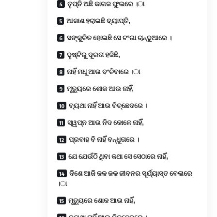
ତୃପ୍ତି ଅଛି କାଗଜ ଫୁଲରେ ।ା
ଆକାଶ ହରାଇଛି ବ୍ୟାପ୍ତି,
ସଙ୍କୁଚିତ ହୋଇଛି ସେ ଟଂଗା ଚାନ୍ଦୁଆରେ ।
ଦୃଷ୍ଟିରୁ ଦୂରତା ହଜିଛି,
ନାହିଁ ମଧୂ ଆଉ ବଂଚିବାରେ ।ା
ମୃତ୍ୟୁରେ ଶୋକ ଆଉ ନାହିଁ,
ବ୍ୟଥା ନାହିଁ ଆଉ ବିଚ୍ଛେଦରେ ।
ସ୍ୱପ୍ନ ଆଉ ନିଦ କୋଳେ ନାହିଁ,
ପ୍ରବାହ ବି ନାହିଁ ବନ୍ଧୁତାରେ ।
ଯେ ଯେଉଁଠି ଥିବା କଥା ସେ ସେଠାରେ ନାହିଁ,
ଦିଶେ ଆଜି ଜଳ ଜଳ ଜୀବନର ସୂର୍ଯ୍ୟାସ୍ତ ବେଳାରେ
।ା
ମୃତ୍ୟୁରେ ଶୋକ ଆଉ ନାହିଁ,