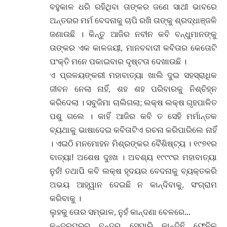
ବହୁକାଳ ଧରି ରହିଥିବା ତାଙ୍କର ଜଣେ ସାଥୀ ଭାବରେ
ଅନ୍ତରର ମର୍ମ ବେଦନାକୁ ଚାପି ରଖି ତାଙ୍କୁ ଶ୍ରଦ୍ଧାଞ୍ଜଳି
ଜଣାଉଛି । କିନ୍ତୁ ଆଜିର ନବୀନ କବି ବନ୍ଧୁମାନଙ୍କୁ
ତାଙ୍କର ଏକ କାଳଜୟୀ, ମାନବବାଦୀ କବିତାର କେତୋଟି
ପଂକ୍ତି ମନେ ପକାଇବାର ଦୃଷ୍ଟତା ଦେଖାଉଛି ।
ଏ ପ୍ରଳୟଙ୍କରୀ ମହାବାତ୍ୟା ଖାଲି ଦୁଇ ସହସ୍ରାଧିକ
ଜୀବନ ନେଲା ନାହିଁ, ଶହ ଶହ ପରିବାରକୁ ନିଶ୍ଚିହ୍ନ
କରିଦେଲା । ସବୁଜିମା ଚାଲିଗଲା; ଲକ୍ଷ ଲକ୍ଷ ଗୃହପାଳିତ
ପଶୁ ଗଲେ । କାହିଁ ଆଜିର କବି ତ ସେହି ମର୍ମାନ୍ତକ
ବ୍ୟଥାକୁ ଭାଷାଦେଇ କବିତାଟିଏ ରଚନା କରିପାରିଲେ ନାହିଁ
। ଏଇଠି ମନମୋହନ ମିଶ୍ରଙ୍କର ବୈଶିଷ୍ଟ୍ୟ । ୧୯୭୧ର
ବାତ୍ୟା! ଅଶେଷ ଦୁଃଖ । ଅବଶ୍ୟ ୧୯୯୯ର ମହାବାତ୍ୟା
ନୁହଁ! ତଥାପି କବି ଲକ୍ଷ ହୃଦୟର ବେଦନାକୁ ବ୍ୟକ୍ତକରି
ଅଭୟ ଆହ୍ୱାନ ଦେଇଛି ନ କାନ୍ଦିବାକୁ, ସଂଗ୍ରାମ
କରିବାକୁ ।
ଲୁହକୁ ତୋର ସମ୍ଭାଳ, ନୁହଁ କାନ୍ଦଣା ବେଳରେ…
କନ୍ଦରପୁରରୁ ବନ୍ଦର ସେପାରି କାନ୍ଦିଛି ଫେନିଳ