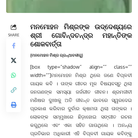
ମନମୋହନ ମିଶ୍ରଙ୍କ ଉଦ୍ଦେଶ୍ୟରେ
ଶ୍ରୀ ଗୋବିନ୍ଦଚନ୍ଦ୍ର ମହାନ୍ତିଙ୍କ
SHARE
ଶୋକବାର୍ତ୍ତା
(ମନମୋହନ ମିଶ୍ର ଗ୍ରନ୍ଥାବଳୀରୁ)
[box type=”shadow” align=”” class=””
width=””]ମନମୋହନ ମିଶ୍ର ଥିଲେ ଜଣେ ବିପ୍ଳବୀ
ଗାୟକ କବି । ତାଙ୍କ ଗୀତର ମୂଳ ବିଷୟବସ୍ତୁ ଥିଲା
ଜନଗଣଙ୍କ ସମସ୍ୟା ଜର୍ଜରୀତ ଜୀବନ। ଶ୍ରମଜୀବୀ
ମଣିଷର ଦୁଃଖକୁ ଅତି ଜୀବନ୍ତ ଭାବରେ ସ୍ୱରଦେଇ
ପ୍ରକାଶ କରିବାର ଦୁର୍ବାର କ୍ଷମତା ଥିଲା ତାଙ୍କର ।
ଲୋକଙ୍କ ସମ୍ମୁଖରେ ଛିଡ଼ାହୋଇ ସଙ୍ଗୀତ ରଚନା
କରୁଥିଲେ ଏବଂ ଏକା ସହିତ ଗାଉଥିଲେ । ଅନନ୍ୟ
ପ୍ରତିଭାର ଅଧିକାରୀ ଏହି ବିପ୍ଳବୀ ଗାୟକ କବିଙ୍କୁ