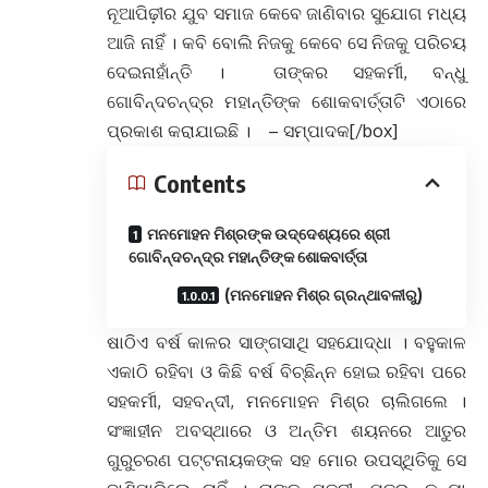
ନୂଆପିଢ଼ୀର ଯୁବ ସମାଜ କେବେ ଜାଣିବାର ସୁଯୋଗ ମଧ୍ୟ
ଆଜି ନାହିଁ । କବି ବୋଲି ନିଜକୁ କେବେ ସେ ନିଜକୁ ପରିଚୟ
ଦେଇନାହାଁନ୍ତି । ତାଙ୍କର ସହକର୍ମୀ, ବନ୍ଧୁ
ଗୋବିନ୍ଦଚନ୍ଦ୍ର ମହାନ୍ତିଙ୍କ ଶୋକବାର୍ତ୍ତାଟି ଏଠାରେ
ପ୍ରକାଶ କରାଯାଇଛି । – ସମ୍ପାଦକ[/box]
Contents
ମନମୋହନ ମିଶ୍ରଙ୍କ ଉଦ୍ଦେଶ୍ୟରେ ଶ୍ରୀ
ଗୋବିନ୍ଦଚନ୍ଦ୍ର ମହାନ୍ତିଙ୍କ ଶୋକବାର୍ତ୍ତା
(ମନମୋହନ ମିଶ୍ର ଗ୍ରନ୍ଥାବଳୀରୁ)
ଷାଠିଏ ବର୍ଷ କାଳର ସାଙ୍ଗସାଥି ସହଯୋଦ୍ଧା । ବହୁକାଳ
ଏକାଠି ରହିବା ଓ କିଛି ବର୍ଷ ବିଚ୍ଛିନ୍ନ ହୋଇ ରହିବା ପରେ
ସହକର୍ମୀ, ସହବନ୍ଦୀ, ମନମୋହନ ମିଶ୍ର ଚାଲିଗଲେ ।
ସଂଜ୍ଞାହୀନ ଅବସ୍ଥାରେ ଓ ଅନ୍ତିମ ଶୟନରେ ଆତୁର
ଗୁରୁଚରଣ ପଟ୍ଟନାୟକଙ୍କ ସହ ମୋର ଉପସ୍ଥିତିକୁ ସେ