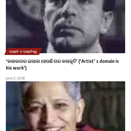
ବ୍ୟକ୍ତି ଓ ବ୍ୟକ୍ତିତ୍ୱ
‘କଳାକାରର ଇଲାକା ହେଉଛି ତାର କଳାକୃତି’ (‘Artist’ s domain is
his work’)
June 5, 2018