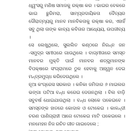
ଧ୍ୱଂସରୁ ମଣିଷ ସମାଜକୁ ରକ୍ଷା କର । ଭାଇର ବେକରେ
ଭାଇ ଛୁରିମରା, ସାମ୍ପ୍ରଦାୟିକତା ଦୈତ୍ୟର
ଦୌରାତ୍ମ୍ୟରୁ ମାନବ ମାନବିକତାକୁ ରକ୍ଷା କର, ଏହାହିଁ
ସବୁ ଥିଲା ତାଙ୍କ କାବ୍ୟ କବିତାର ଆଧ୍ୟେୟ, ଉପଜୀବ୍ୟ
।
ସେ ଲେଖୁଥିଲେ, ସୁଲଲିତ କଣ୍ଠରେ ନିରନ୍ନ ଜନ
-ସମୁଦ୍ର ସମୀପରେ ଗାଉଥିଲେ । ବାଗ୍ମୀତାରେ ସମସ୍ତ
ମାନବର ମୁକ୍ତି ପାଇଁ ମାନବର ଶତ୍ରୁମାନଙ୍କ
ବିପକ୍ଷରେ ସଂଗ୍ରାମରେ ଠୁଳ ହେବାକୁ ଆହ୍ୱନ ଦେଇ
ମନ୍ତ୍ରମୁଗ୍ଧ କରିଦେଉଥିଲେ ।
ନୂଆ କଂଗ୍ରେସ ସରକାର । କନିକା ଜମିଦାର ୬ ମାଇଲର
ଭଙ୍ଗା ପଟିଆ ବନ୍ଧ କରେଇ ଦେଉନଥିଲା । ବିଲ ବାଡ଼ି
ସବୁବର୍ଷ ଧୋଇଯାଉଥିଲା । ବନ୍ଧ ଲୋକେ ପକେଇବେ ।
ସମସ୍ତଙ୍କ ହାତରେ କୋଦାଳ ଓ ଟୋକେଇ । କାଳନ୍ଦୀ
ଚରଣ ପାଣିଗ୍ରାହୀ ଆଗେ ଟୋକେଇ ମାଟି ପକେଇଲେ ।
ମନମେହନ ନିଜ ରଚିତ ଗୀତ ଗାଇଦେଲେ ;