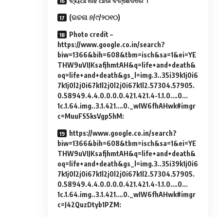
ବ୍ୟଥା ନାହିଁ ଆଉ ବିଚ୍ଛେଦରେ ।
(ରଚନା ୬/୯/୨୦୧୦)
Photo credit –
https://www.google.co.in/search?
biw=1366&bih=608&tbm=isch&sa=1&ei=YE
THW9uVIJKsafjhmtAH&q=life+and+death&
oq=life+and+death&gs_l=img.3..35i39k1j0i6
7k1j0l2j0i67k1l2j0l2j0i67k1l2.57304.57905.
0.58949.4.4.0.0.0.0.421.421.4-1.1.0….0…
1c.1.64.img..3.1.421….0._wIW6fhAHwk#imgr
c=MuuFS5ksVgp5hM:
https://www.google.co.in/search?
biw=1366&bih=608&tbm=isch&sa=1&ei=YE
THW9uVIJKsafjhmtAH&q=life+and+death&
oq=life+and+death&gs_l=img.3..35i39k1j0i6
7k1j0l2j0i67k1l2j0l2j0i67k1l2.57304.57905.
0.58949.4.4.0.0.0.0.421.421.4-1.1.0….0…
1c.1.64.img..3.1.421….0._wIW6fhAHwk#imgr
c=J42QuzDtyb1PZM: