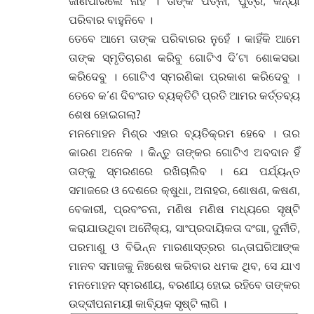
ଜାଣିପାରିଲେ ନାହିଁ । ତାଙ୍କ ପତ୍ନୀ, ପୁତ୍ର, କନ୍ୟା
ପରିବାର ବାହୁନିବେ ।
ତେବେ ଆମେ ତାଙ୍କ ପରିବାରର ନୁହେଁ । କାହିଁକି ଆମେ
ତାଙ୍କ ସ୍ମୃତିଚାରଣ କରିବୁ ଗୋଟିଏ ଦି’ଟା ଶୋକସଭା
କରିଦେବୁ । ଗୋଟିଏ ସ୍ମରଣିକା ପ୍ରକାଶ କରିଦେବୁ ।
ତେବେ କ’ଣ ଦିବଂଗତ ବ୍ୟକ୍ତିଟି ପ୍ରତି ଆମର କର୍ତ୍ତବ୍ୟ
ଶେଷ ହୋଇଗଲା?
ମନମୋହନ ମିଶ୍ର ଏହାର ବ୍ୟତିକ୍ରମ ହେବେ । ତାର
କାରଣ ଅନେକ । କିନ୍ତୁ ତାଙ୍କର ଗୋଟିଏ ଅବଦାନ ହିଁ
ତାଙ୍କୁ ସ୍ମରଣରେ ରଖିଚାଲିବ । ଯେ ପର୍ଯ୍ୟନ୍ତ
ସମାଜରେ ଓ ଦେଶରେ କ୍ଷୁଧା, ଅନାହର, ଶୋଷଣ, କଷଣ,
ବେକାରୀ, ପ୍ରବଂଚନା, ମଣିଷ ମଣିଷ ମଧ୍ୟରେ ସୃଷ୍ଟି
କରାଯାଉଥିବା ଅନୈକ୍ୟ, ସାଂପ୍ରଦାୟିକତା ଦଂଗା, ଦୁର୍ନୀତି,
ପରମାଣୁ ଓ ବିଭିନ୍ନ ମାରଣାସ୍ତ୍ରର ଗନ୍ତାଘରିଆଙ୍କ
ମାନବ ସମାଜକୁ ନିଃଶେଷ କରିବାର ଧମକ ଥିବ, ସେ ଯାଏ
ମନମୋହନ ସ୍ମରଣୀୟ, ବରଣୀୟ ହୋଇ ରହିବେ ତାଙ୍କର
ଉଦ୍ଦୀପନାମୟୀ କାବ୍ୟିକ ସୃଷ୍ଟି ଲାଗି ।