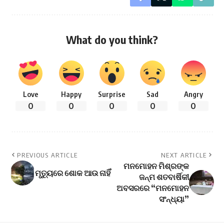
What do you think?
Love
Happy
Surprise
Sad
Angry
0
0
0
0
0
PREVIOUS ARTICLE
NEXT ARTICLE
ମନମୋହନ ମିଶ୍ରଙ୍କ
ମୃତ୍ୟୁରେ ଶୋକ ଆଉ ନାହିଁ
ଜନ୍ମ ଶତବାର୍ଷିକୀ
ଅବସରରେ “ମନମୋହନ
ସଂନ୍ଧ୍ୟା”