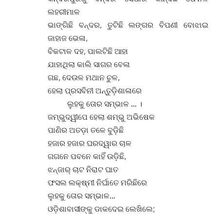
ଲହରୀମାଳ
ଭାଙ୍ଗିଛି ବନ୍ଦର, ତୁଟିଛି ଲଙ୍ଗର ବିପଣୀ ବୋଝାଇ
ଜାହାଜ ଭେଳା,
ବିକଟାଳ ଦହ, ପାଲଟିଛି ଆହା
ଯାହାଥିଲା କାଲି ସାଗର ବେଳା
ଗଛ, ଦେଉଳ ମଥାନ ଚୁଳ,
ହେଲା ପ୍ରସବିନୀ ଅନ୍ତୁଡ଼ିଶାଳାରେ
ଲୁହକୁ ତୋର ସମ୍ଭାଳ … ।
ଜମ୍ଭୁଦ୍ୱୀପେ ହେଲା ଶମ୍ଭୁ ଅଭିଷେକ
ପାଣିର ଅତଡ଼ା ତଳେ ବୁଡ଼ିଛି
ହଜାର ହଜାର ଘରଦ୍ୱାର ଚାଳ
ଗଗନେ ପବନେ କାହିଁ ଉଡ଼ିଛି,
ଝନ୍ଜାର୍ ଚାଟ ନିରାଟ ଘାତ
ଫସଲ ଲକ୍ଷ୍ମୀ ନିର୍ଘାତେ ମରିଛିରେ
ଲୁହକୁ ତୋର ସମ୍ଭାଳ…
ଓଡ଼ିଶାବାସୀଙ୍କୁ ଡାକଦେଇ ଲେଖିଲେ;