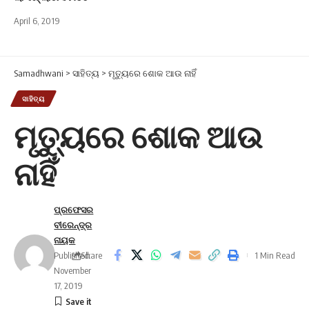
April 6, 2019
Samadhwani
>
ସାହିତ୍ୟ
>
ମୃତ୍ୟୁରେ ଶୋକ ଆଉ ନାହିଁ
ସାହିତ୍ୟ
ମୃତ୍ୟୁରେ ଶୋକ ଆଉ
ନାହିଁ
ପ୍ରଫେସର
ବୀରେନ୍ଦ୍ର
ନାୟକ
Published:
Share
1 Min Read
November
17, 2019