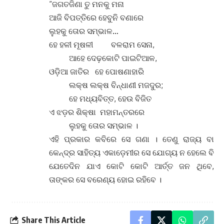
“ଜଗତଜିଣା ତୁ ମନକୁ ମନା
ଆଜି ବିପତ୍ତିରେ ହେବୁନି ବଣାରେ
ଲୁହକୁ ତୋର ସମ୍ଭାଳ…
ହେ ହଳୀ ମୂଷଳୀ ବଳରାମ ସେନା,
ଆହେ ଦେଢ଼କୋଟି ପାଇଟିଆଳ,
ଓଡ଼ିଆ ଜାତିର ହେ ପୋଷଣାହାରି
ଲକ୍ଷ ଲକ୍ଷ ବିନ୍ଧାଣୀ ମଜଦୁର;
ହେ ମଧ୍ୟବିତ୍ତ, ହେଉ ବିଜିତ
ଏ ଝଡ଼ର ଶିକ୍ଷା ମହାମନ୍ତରରେ
ଲୁହକୁ ତୋର ସମ୍ଭାଳ ।
ଏହି ପ୍ରକାର କବିରେ ସେ ଗଣା । ତେଣୁ ରାଜ୍ୟ ବା
କେନ୍ଦ୍ର ସାହିତ୍ୟ ଏକାଡ଼େମୀର ସେ ଯୋଗ୍ୟ ନ ହେଲେ ବି
ଯେତେଦିନ ଯାଏ କୋଟି କୋଟି ଆର୍ତ୍ତ ଜନ ଥିବେ,
ତାଙ୍କର ସେ ବରେଣ୍ୟ ହୋଇ ରହିବେ ।
Share This Article