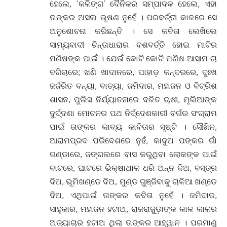
ହେଲେ, ‘କଳିଙ୍ଗ’ ଦୈନିକର ସମ୍ପାଦକ ହେଲେ, ଏହା
ତାଙ୍କର ଅସଲ ଭୂଷଣ ନୁହେଁ । ପରବର୍ତ୍ତୀ କାଳରେ ସେ
ଅନୁଶୋଚନା କରିଛନ୍ତି । ସେ କବିତା ଲେଖିଲେ
ସାମ୍ୟବାଦୀ ଚିନ୍ତାଧାରାର ବଶବର୍ତ୍ତି ହୋଇ ମାଟିର
ମଣିଷଙ୍କ ପାଇଁ । ଯେଉଁ କୋଟି କୋଟି ମଣିଷ ଆସାମ ଚା
ବଗିଚାରେ; ଖଣି ଖାଦାନରେ, ପାହାଡ଼ କନ୍ଦରରେ, ଦୁଃଖ
ଜର୍ଜରିତ ବନ୍ୟା, ବାତ୍ୟା, ଜମିଦାର, ମହାଜନ ଓ ବିଟ୍ରିଶ
ଶାସନ, ପୁଲିସ ନିର୍ଯ୍ୟାତନାରେ ଦଳିତ ଚାଷୀ, ମୂଲିଆଙ୍କ
ଦୁର୍ଦ୍ଦଶା ମୋଚନର ପଥ ନିର୍ଦ୍ଦେଶକାରୀ ବର୍ଗର ସଂଗ୍ରାମ
ପାଇଁ ତାଙ୍କର କାବ୍ୟ କାବିତାର ସୃଷ୍ଟି । ସୌଖିନ,
ଆରାମପ୍ରଦ ପରିବେଶରେ ନୁହଁ, କାଦୁଅ ପଙ୍କର ଗାଁ
ଗଣ୍ଡାରେ, ଜଙ୍ଗଲରେ ବାସ କରୁଥିବା ଲୋକଙ୍କ ପାଇଁ
ବାଟରେ, ଘାଟରେ ଭିକ୍ଷାଥାଳ ଧରି ଅନ୍ନ ଦିଅ, ବସ୍ତ୍ର
ଦିଅ, ଭୂମିଖଣ୍ଡେ ଦିଅ, ମୁଣ୍ଡ ଗୁଞ୍ଜିବାକୁ ଚାଳିଆ ଖଣ୍ଡେ
ଦିଅ, ଏଥିପାଇଁ ତାଙ୍କର କବିତା ନୁହେଁ । ଜମିଦାର,
ସାହୁକାର, ମହାଜନ ହଟାଅ, ରାଜରାଜୁଡ଼ାଙ୍କ କାଳ କାଳର
ଅତ୍ୟାଚାର ହଟାଅ ଥିଲା ତାଙ୍କର ଆହ୍ୱାନ । ପରମାଣୁ