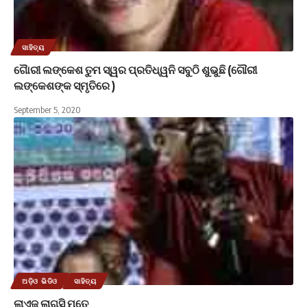
ସାହିତ୍ୟ
ଗୈାରୀ ଲଙ୍କେଶ ତୁମ ସ୍ୱର ପ୍ରତିଧ୍ୱନି ସବୁଠି ଶୁଭୁଛି (ଗୌରୀ
ଲଙ୍କେଶଙ୍କ ସ୍ମୃତିରେ )
September 5, 2020
ଅଡ଼ିଓ ଭିଡିଓ
ସାହିତ୍ୟ
ଲାଏଜ୍ ଲାଗସି ମତେ