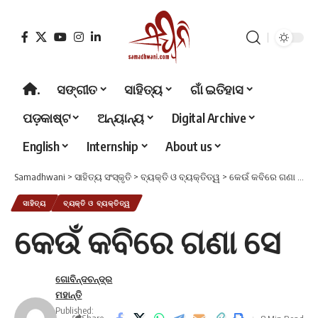
.
ସଙ୍ଗୀତ
ସାହିତ୍ୟ
ଗାଁ ଇତିହାସ
ପଡ଼କାଷ୍ଟ
ଅନ୍ୟାନ୍ୟ
Digital Archive
English
Internship
About us
Samadhwani
>
ସାହିତ୍ୟ ସଂସ୍କୃତି
>
ବ୍ୟକ୍ତି ଓ ବ୍ୟକ୍ତିତ୍ୱ
>
କେଉଁ କବିରେ ଗଣା ସେ
ସାହିତ୍ୟ
ବ୍ୟକ୍ତି ଓ ବ୍ୟକ୍ତିତ୍ୱ
କେଉଁ କବିରେ ଗଣା ସେ
ଗୋବିନ୍ଦଚନ୍ଦ୍ର
ମହାନ୍ତି
Published: