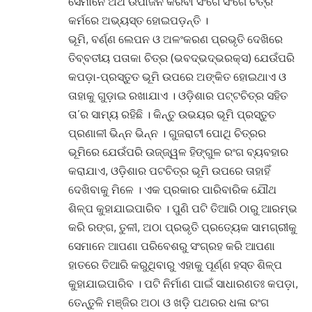
ସେମାନେ ଅର୍ଥ ଉପାର୍ଜନ କରିବା ସଂଗେ ସଂଗେ ଚିତ୍ର
କର୍ମରେ ଅଭ୍ୟସ୍ତ ହୋଇପଡ଼ନ୍ତି ।
ଭୂମି, ବର୍ଣ୍ଣ ଲେପନ ଓ ଅଳଂକରଣ ପ୍ରଭୃତି ଦେଖିରେ
ତିବ୍‌ବତୀୟ ପତାକା ଚିତ୍ର (ଭବଦ୍ଭଦ୍ଭରକ୍ସ) ଯେଉଁପରି
କପଡ଼ା-ପ୍ରସ୍ତୁତ ଭୂମି ଉପରେ ଅଙ୍କିତ ହୋଇଥାଏ ଓ
ତାହାକୁ ଗୁଡ଼ାଇ ରଖାଯାଏ । ଓଡ଼ିଶାର ପଟ୍ଟଚିତ୍ର ସହିତ
ତା’ର ସାମ୍ୟ ରହିଛି । କିନ୍ତୁ ଉଭୟର ଭୂମି ପ୍ରସ୍ତୁତ
ପ୍ରଣାଳୀ ଭିନ୍ନ ଭିନ୍ନ । ଗୁଜରାଟୀ ପୋଥି ଚିତ୍ରର
ଭୂମିରେ ଯେଉଁପରି ଉଜ୍ଜ୍ୱଳ ହିଙ୍ଗୁଳ ରଂଗ ବ୍ୟବହାର
କରାଯାଏ, ଓଡ଼ିଶାର ପଟଚିତ୍ର ଭୂମି ଉପରେ ତାହାହିଁ
ଦେଖିବାକୁ ମିଳେ । ଏକ ପ୍ରକାର ପାରିବାରିକ ଯୌଥ
ଶିଳ୍ପ କୁହାଯାଇପାରିବ । ପୁଣି ପଟି ତିଆରି ଠାରୁ ଆରମ୍ଭ
କରି ରଙ୍ଗ, ତୁଳୀ, ଅଠା ପ୍ରଭୃତି ପ୍ରତ୍ୟେକ ସାମଗ୍ରୀକୁ
ସେମାନେ ଆପଣା ପରିବେଶରୁ ସଂଗ୍ରହ କରି ଆପଣା
ହାତରେ ତିଆରି କରୁଥିବାରୁ ଏହାକୁ ପୂର୍ଣ୍ଣ ହସ୍ତ ଶିଳ୍ପ
କୁହାଯାଇପାରିବ । ପଟି ନିର୍ମାଣ ପାଇଁ ସାଧାରଣତଃ କପଡ଼ା,
ତେନ୍ତୁଳି ମଞ୍ଜିର ଅଠା ଓ ଖଡ଼ି ପଥରର ଧଳା ରଂଗ