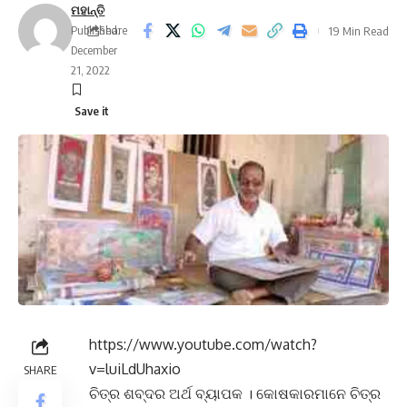
ମହାନ୍ତି
Published:
Share
19 Min Read
December
21, 2022
https://www.youtube.com/watch?
v=luiLdUhaxio
SHARE
ଚିତ୍ର ଶବ୍ଦର ଅର୍ଥ ବ୍ୟାପକ । କୋଷକାରମାନେ ଚିତ୍ର