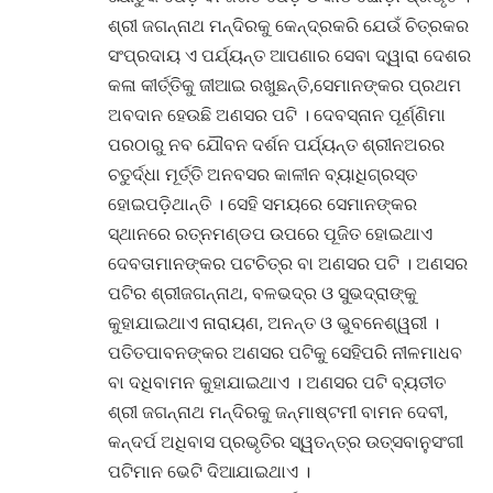
ଶ୍ରୀ ଜଗନ୍ନାଥ ମନ୍ଦିରକୁ କେନ୍ଦ୍ରକରି ଯେଉଁ ଚିତ୍ରକର
ସଂପ୍ରଦାୟ ଏ ପର୍ଯ୍ୟନ୍ତ ଆପଣାର ସେବା ଦ୍ୱାରା ଦେଶର
କଳା କୀର୍ତ୍ତିକୁ ଜୀଆଇ ରଖୁଛନ୍ତି,ସେମାନଙ୍କର ପ୍ରଥମ
ଅବଦାନ ହେଉଛି ଅଣସର ପଟି । ଦେବସ୍ନାନ ପୂର୍ଣ୍ଣିମା
ପରଠାରୁ ନବ ଯୌବନ ଦର୍ଶନ ପର୍ଯ୍ୟନ୍ତ ଶ୍ରୀନଅରର
ଚତୁର୍ଦ୍ଧା ମୂର୍ତ୍ତି ଅନବସର କାଳୀନ ବ୍ୟାଧିଗ୍ରସ୍ତ
ହୋଇପଡ଼ିଥାନ୍ତି । ସେହି ସମୟରେ ସେମାନଙ୍କର
ସ୍ଥାନରେ ରତ୍ନମଣ୍ଡପ ଉପରେ ପୂଜିତ ହୋଇଥାଏ
ଦେବତାମାନଙ୍କର ପଟଚିତ୍ର ବା ଅଣସର ପଟି । ଅଣସର
ପଟିର ଶ୍ରୀଜଗନ୍ନାଥ, ବଳଭଦ୍ର ଓ ସୁଭଦ୍ରାଙ୍କୁ
କୁହାଯାଇଥାଏ ନାରାୟଣ, ଅନନ୍ତ ଓ ଭୁବନେଶ୍ୱରୀ ।
ପତିତପାବନଙ୍କର ଅଣସର ପଟିକୁ ସେହିପରି ନୀଳମାଧବ
ବା ଦଧିବାମନ କୁହାଯାଇଥାଏ । ଅଣସର ପଟି ବ୍ୟତୀତ
ଶ୍ରୀ ଜଗନ୍ନାଥ ମନ୍ଦିରକୁ ଜନ୍ମାଷ୍ଟମୀ ବାମନ ଦେବୀ,
କନ୍ଦର୍ପ ଅଧିବାସ ପ୍ରଭୃତିର ସ୍ୱତନ୍ତ୍ର ଉତ୍ସବାନୁସଂଗୀ
ପଟିମାନ ଭେଟି ଦିଆଯାଇଥାଏ ।