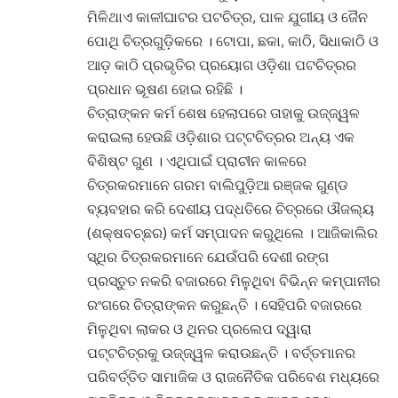
ମିଳିଥାଏ କାଳୀଘାଟର ପଟଚିତ୍ର, ପାଳ ଯୁଗୀୟ ଓ ଜୈନ
ପୋଥି ଚିତ୍ରଗୁଡ଼ିକରେ । ଟୋପା, ଛକା, କାଠି, ସିଧାକାଠି ଓ
ଆଡ଼ କାଠି ପ୍ରଭୃତିର ପ୍ରୟୋଗ ଓଡ଼ିଶା ପଟଚିତ୍ରର
ପ୍ରଧାନ ଭୂଷଣ ହୋଇ ରହିଛି ।
ଚିତ୍ରାଙ୍କନ କର୍ମ ଶେଷ ହେଲାପରେ ତାହାକୁ ଉଜ୍ଜ୍ୱଳ
କରାଇଲା ହେଉଛି ଓଡ଼ିଶାର ପଟ୍ଟଚିତ୍ରର ଅନ୍ୟ ଏକ
ବିଶିଷ୍ଟ ଗୁଣ । ଏଥିପାଇଁ ପ୍ରାଚୀନ କାଳରେ
ଚିତ୍ରକରମାନେ ଗରମ ବାଲିପୁଡ଼ିଆ ରଞ୍ଜକ ଗୁଣ୍ଡ
ବ୍ୟବହାର କରି ଦେଶୀୟ ପଦ୍ଧତିରେ ଚିତ୍ରରେ ଔଜଲ୍ୟ
(ଶକ୍ଷବଚ୍ଛର) କର୍ମ ସମ୍ପାଦନ କରୁଥିଲେ । ଆଜିକାଲିର
ସ୍ଥିର ଚିତ୍ରକରମାନେ ଯେଉଁପରି ଦେଶୀ ରଙ୍ଗ
ପ୍ରସ୍ତୁତ ନକରି ବଜାରରେ ମିଳୁଥିବା ବିଭିନ୍ନ କମ୍ପାନୀର
ରଂଗରେ ଚିତ୍ରାଙ୍କନ କରୁଛନ୍ତି । ସେହିପରି ବଜାରରେ
ମିଳୁଥିବା ଲାକର ଓ ଥିନର ପ୍ରଲେପ ଦ୍ୱାରା
ପଟ୍ଟଚିତ୍ରକୁ ଉଜ୍ଜ୍ୱଳ କରାଉଛନ୍ତି । ବର୍ତ୍ତମାନର
ପରିବର୍ତ୍ତିତ ସାମାଜିକ ଓ ରାଜନୈତିକ ପରିବେଶ ମଧ୍ୟରେ