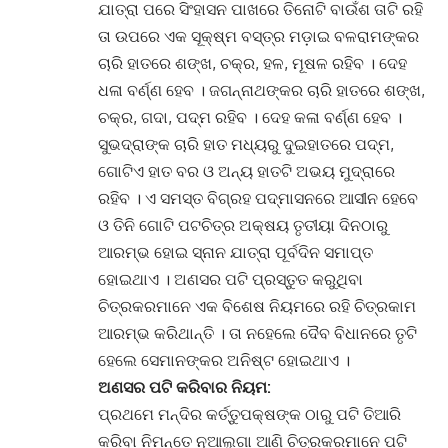
ଯାତ୍ରା ପରେ ସିଂହାସନ ପାଖରେ ତିନୋଟି ବାଉଁଶ ତାଟି ରହି
ତା ଉପରେ ଏକ ସୂକ୍ଷ୍ମ ବସ୍ତ୍ର ମଡ଼ାଇ ବଳରାମଙ୍କର
ଚାରି ହାତରେ ଶଙ୍ଖ, ଚକ୍ର, ହଳ, ମୂଷଳ ରହିବ । ଦେହ
ଧଳା ବର୍ଣ୍ଣ ହେବ । ଜଗନ୍ନାଥଙ୍କର ଚାରି ହାତରେ ଶଙ୍ଖ,
ଚକ୍ର, ଗଦା, ପଦ୍ମ ରହିବ । ଦେହ କଳା ବର୍ଣ୍ଣ ହେବ ।
ସୁଭଦ୍ରାଙ୍କ ଚାରି ହାତ ମଧ୍ୟରୁ ଦୁଇହାତରେ ପଦ୍ମ,
ଗୋଟିଏ ହାତ ବର ଓ ଅନ୍ୟ ହାତଟି ଅଭୟ ମୁଦ୍ରାରେ
ରହିବ । ଏ ସମସ୍ତ ବିଗ୍ରହ ପଦ୍ମାସନରେ ଆସୀନ ହେବେ
ଓ ତିନି ଗୋଟି ପଟଚିତ୍ର ଅକ୍ଷୟ ତୃତୀୟା ଦିନଠାରୁ
ଆରମ୍ଭ ହୋଇ ସ୍ନାନ ଯାତ୍ରା ପୂର୍ବଦିନ ସମାପ୍ତ
ହୋଇଥାଏ । ଅଣସର ପଟି ପ୍ରସ୍ତୁତ କରୁଥିବା
ଚିତ୍ରକରମାନେ ଏକ ବିଶେଷ ନିୟମରେ ରହି ଚିତ୍ରକାମ
ଆରମ୍ଭ କରିଥାନ୍ତି । ତା ନହେଲେ ଦୈବ ବିଧାନରେ ତୃଟି
ହେଲେ ସେମାନଙ୍କର ଅନିଷ୍ଟ ହୋଇଥାଏ ।
ଅଣସର ପଟି କରିବାର ନିୟମ:
ପ୍ରଥମେ ମନ୍ଦିର କର୍ତ୍ତୁପକ୍ଷଙ୍କ ଠାରୁ ପଟି ତିଆରି
କରିବା ନିମନ୍ତେ ନୂଆଲୁଗା ଆଣି ଚିତ୍ରକରମାନେ ପଟି