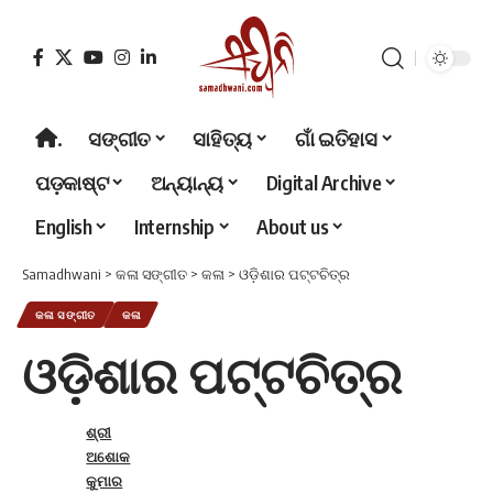
.
ସଙ୍ଗୀତ
ସାହିତ୍ୟ
ଗାଁ ଇତିହାସ
ପଡ଼କାଷ୍ଟ
ଅନ୍ୟାନ୍ୟ
Digital Archive
English
Internship
About us
Samadhwani
>
କଳା ସଙ୍ଗୀତ
>
କଳା
>
ଓଡ଼ିଶାର ପଟ୍ଟଚିତ୍ର
କଳା ସଙ୍ଗୀତ
କଳା
ଓଡ଼ିଶାର ପଟ୍ଟଚିତ୍ର
ଶ୍ରୀ
ଅଶୋକ
କୁମାର