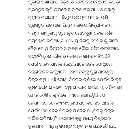
ଗୁଡ଼ାଇ ରଖାଯାଏ, ଓଡ଼ିଶାର ପଟଚିତ୍ର ସେହିପରି କପଡ଼ା
ପ୍ରସ୍ତୁତ ଭୂମି ଉପରେ ଅଙ୍କନ କରାଯାଏ ଓ ତାହାକୁ
ଗୁଡ଼ାଇ ରଖାଯାଏ । କିନ୍ତୁ ଉଭୟର ପଟ ବା ଭୂମି
ପ୍ରସ୍ତୁତ ପ୍ରଣାଳୀ ଭିନ୍ନ । ଉଭୟ ଶିଳ୍ପୀ ଶଙ୍ଖ
କିମ୍ବା ଶାମୁକାରୁ ପ୍ରସ୍ତୁତ ମୋତିସୁଧା ଧବଳବର୍ଣ୍ଣ
ବ୍ୟବହାର କରିଥାନ୍ତି । ଅନ୍ୟ ଦିଗରୁ ଦେଖିବାକୁ ଗଲେ
ଜୈନ ପୋଥି ଚିତ୍ରର ଅଙ୍କନ ଶୈଳୀ ସହିତ ଉତ୍କଳୀୟ
ପଟ୍ଟଚିତ୍ରର ଶୈଳୀର କେତେକ ସମତା ରହିଆସିଛି ।
ଯେଉଁ ପାରମ୍ପାରିକ ଶିଳ୍ପୀମାନେ ଜୈନ ପୋଥିରେ
ଚିତ୍ରାଙ୍କନ କରୁଥିଲେ, ସେମାନଙ୍କୁ କୁହାଯାଉଥିଲା
ଚିତ୍ର କଥି । ଏହି ପୋଥି ଚିତ୍ରର ଭୂମିରେ ଯେଉଁପରି ଦୃଢ଼
କୃଷ୍ଣବର୍ଣ୍ଣର ରେଖା ଦ୍ୱାରା ଶେଷ କରାଯାଏ, ଓଡ଼ିଶାରେ
ତାହାହିଁ ଦେଖିବାକୁ ମିଳେ । ଏବେ ଜଣାପଡ଼ିଛି ଯେ
ନେପାଳରେ ଗୋଟିଏ ସଂପ୍ରଦାୟର ବ୍ୟକ୍ତି ଅଛନ୍ତି
ଯେଉଁମାନେ ଦେବ ବିଗ୍ରହ ଓ ଦେବ ମନ୍ଦିରକୁ ଚିତ୍ର
ଗର୍ଭିତ କରିଥାନ୍ତି । ସେମାନଙ୍କୁ ମଧ୍ୟ ଚିତ୍ରକର
କୁହାଯାଏ । ଏଥିରୁ ସ୍ପଷ୍ଟ ଅନୁମାନ କରାଯାଉଛି ଯେ,