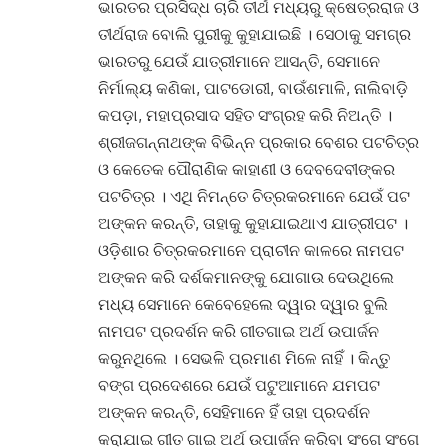
ଭାରତର ପ୍ରସିଦ୍ଧ ଚାରି ତୀର୍ଥ ମଧ୍ୟରୁ କ୍ଷେତ୍ରରାଜ ଓ
ତୀର୍ଥରାଜ ବୋଲି ପୁରୀକୁ କୁହାଯାଇଛି । ସେଠାକୁ ସମଗ୍ର
ଭାରତରୁ ଯେଉଁ ଯାତ୍ରୀମାନେ ଆସନ୍ତି, ସେମାନେ
ନିର୍ମାଲ୍ୟ କଣିକା, ପାଟଡୋରୀ, ବାଉଁଶମାଳି, ନାଲିବାଡ଼ି
କପଡ଼ା, ମହାପ୍ରସାଦ ସହିତ ସଂଗ୍ରହ କରି ନିଅନ୍ତି ।
ଶ୍ରୀଜଗନ୍ନାଥଙ୍କ ବିଭିନ୍ନ ପ୍ରକାର ବେଶର ପଟଚିତ୍ର
ଓ କେତେକ ପୌରାଣିକ କାହାଣୀ ଓ ଦେବଦେବୀଙ୍କର
ପଟଚିତ୍ର । ଏଥି ନିମନ୍ତେ ଚିତ୍ରକରମାନେ ଯେଉଁ ପଟ
ଅଙ୍କନ କରନ୍ତି, ତାହାକୁ କୁହାଯାଇଥାଏ ଯାତ୍ରୀପଟ ।
ଓଡ଼ିଶାର ଚିତ୍ରକରମାନେ ପ୍ରାଚୀନ କାଳରେ ନାମପଟ
ଅଙ୍କନ କରି ଦର୍ଶକମାନଙ୍କୁ ଯୋଗାଉ ଦେଉଥିଲେ
ମଧ୍ୟ ସେମାନେ କେବେହେଲେ ଦ୍ୱାର ଦ୍ୱାର ବୁଲି
ନାମପଟ ପ୍ରଦର୍ଶନ କରି ଗୀତଗାଇ ଅର୍ଥ ଉପାର୍ଜନ
କରୁନଥିଲେ । ସେଭଳି ପ୍ରମାଣ ମିଳେ ନାହିଁ । କିନ୍ତୁ
ବଙ୍ଗ ପ୍ରଦେଶରେ ଯେଉଁ ପଟୁଆମାନେ ଯମପଟ
ଅଙ୍କନ କରନ୍ତି, ସେହିମାନେ ହିଁ ତାହା ପ୍ରଦର୍ଶନ
କରାଯାଇ ଗୀତ ଗାଇ ଅର୍ଥ ଉପାର୍ଜନ କରିବା ସଂଗେ ସଂଗେ