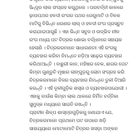
ସିନ୍ଦୂର ଲାଲ ସଂଗ୍ରହ କରୁଥିଲେ । ପରବର୍ତ୍ତୀ କାଳରେ
ଢ଼ାଉପଥର ହଳଦୀ ରଂଗର ପଥର ଗେରୁମାଟି ଓ ତିଳକ
ମାଟିରୁ ବିଭିନ୍ନ ଧରଣର ଲାଲ୍ ଓ ହଳଦୀ ରଂଗ ପ୍ରସ୍ତୁତ
କରାଯାଇପାରୁଛି । ଏହା ଭିନ୍ନ ସବୁଜ ଓ ଉଦ୍ଭିଦ ନୀଳ
ରଂଗ ମଧ୍ୟ ପଟ ଚିତ୍ରର ଶୋଭା ବର୍ଦ୍ଧନରେ ସହାୟକ
ହେଲାଣି । ଚିତ୍ରକରମାନେ ସାଧାରଣତଃ ଏହି ରଂଗକୁ
ବ୍ୟବହାର କରିବା ନିମନ୍ତେ ନଡ଼ିଆ ସଢ଼େଇ ବ୍ୟବହାର
କରିଥାଆନ୍ତି । ବାଛୁରୀ କାନ, ମହିଷର ବେକ, ଛାଗର ପେଟ
କିମ୍ବା ଗୁଣ୍ଡୁଚି ମୂଷାର ଲାଙ୍ଗୁଡ଼ରୁ ଲୋମ ସଂଗ୍ରହ କରି
ଚିତ୍ରକରମାନେ ନିଜର ବ୍ୟବହାର ନିମନ୍ତେ ତୁଳୀ ତିଆରି
କରନ୍ତି । ଏହି ତୂଳୀଗୁଡ଼ିକ ଶସ୍ତା ଓ ବ୍ୟବହାରପଯୋଗୀ ।
ଏହାକୁ ବାଉଁଶ କିମ୍ବା ଲାଲ ଥାଳରେ ନିର୍ମିତ ବର୍ତ୍ତିକା
ସୁମୁଜ୍‌କ ମଧ୍ୟରେ ସାଇତି ରଖନ୍ତି ।
ପ୍ରାଚୀନ ଶିଳ୍ପ ଶାସ୍ତ୍ରଗୁଡ଼ିକରୁ ଜଣାଯାଏ ଯେ,
ଚିତ୍ରକରମାନେ ପ୍ରଥମେ ପଟ ଉପରେ ଖଡ଼ି
ସାହାଯ୍ୟରେ ମୋଟାମୋଟି ଚିତ୍ରର ଖସଡ଼ା ଅଙ୍କନ