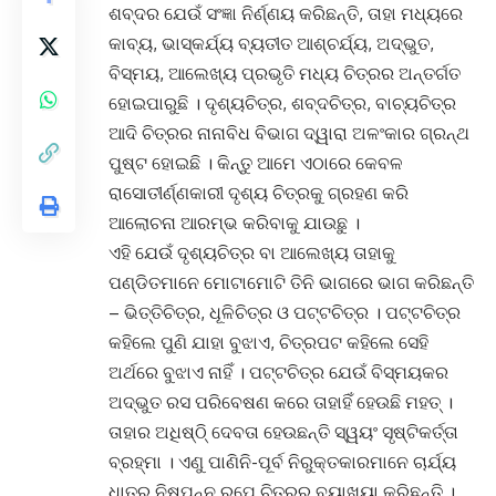
ଶବ୍ଦର ଯେଉଁ ସଂଜ୍ଞା ନିର୍ଣ୍ଣୟ କରିଛନ୍ତି, ତାହା ମଧ୍ୟରେ
କାବ୍ୟ, ଭାସ୍କର୍ଯ୍ୟ ବ୍ୟତୀତ ଆଶ୍ଚର୍ଯ୍ୟ, ଅଦ୍‌ଭୁତ,
ବିସ୍ମୟ, ଆଲେଖ୍ୟ ପ୍ରଭୃତି ମଧ୍ୟ ଚିତ୍ରର ଅନ୍ତର୍ଗତ
ହୋଇପାରୁଛି । ଦୃଶ୍ୟଚିତ୍ର, ଶବ୍ଦଚିତ୍ର, ବାଚ୍ୟଚିତ୍ର
ଆଦି ଚିତ୍ରର ନାନାବିଧ ବିଭାଗ ଦ୍ୱାରା ଅଳଂକାର ଗ୍ରନ୍ଥ
ପୁଷ୍ଟ ହୋଇଛି । କିନ୍ତୁ ଆମେ ଏଠାରେ କେବଳ
ରାସୋତୀର୍ଣ୍ଣକାରୀ ଦୃଶ୍ୟ ଚିତ୍ରକୁ ଗ୍ରହଣ କରି
ଆଲୋଚନା ଆରମ୍ଭ କରିବାକୁ ଯାଉଛୁ ।
ଏହି ଯେଉଁ ଦୃଶ୍ୟଚିତ୍ର ବା ଆଲେଖ୍ୟ ତାହାକୁ
ପଣ୍ଡିତମାନେ ମୋଟାମୋଟି ତିନି ଭାଗରେ ଭାଗ କରିଛନ୍ତି
– ଭିତ୍ତିଚିତ୍ର, ଧୂଳିଚିତ୍ର ଓ ପଟ୍ଟଚିତ୍ର । ପଟ୍ଟଚିତ୍ର
କହିଲେ ପୁଣି ଯାହା ବୁଝାଏ, ଚିତ୍ରପଟ କହିଲେ ସେହି
ଅର୍ଥରେ ବୁଝାଏ ନାହିଁ । ପଟ୍ଟଚିତ୍ର ଯେଉଁ ବିସ୍ମୟକର
ଅଦ୍ଭୁତ ରସ ପରିବେଷଣ କରେ ତାହାହିଁ ହେଉଛି ମହତ୍ ।
ତାହାର ଅଧିଷ୍ଠି୍ ଦେବତା ହେଉଛନ୍ତି ସ୍ୱୟଂ ସୃଷ୍ଟିକର୍ତ୍ତା
ବ୍ରହ୍ମା । ଏଣୁ ପାଣିନି-ପୂର୍ବ ନିରୁକ୍ତକାରମାନେ ଚାର୍ଯ୍ୟ
ଧାତୁରୁ ନିଷ୍ପନ୍ନ ରୂପେ ଚିତ୍ରର ବ୍ୟାଖ୍ୟା କରିଛନ୍ତି ।