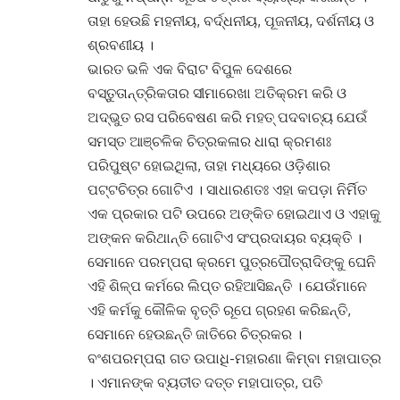
ତାହା ହେଉଛି ମହନୀୟ, ବର୍ଦ୍ଧନୀୟ, ପୂଜନୀୟ, ଦର୍ଶନୀୟ ଓ
ଶ୍ରବଣୀୟ ।
ଭାରତ ଭଳି ଏକ ବିରାଟ ବିପୁଳ ଦେଶରେ
ବସ୍ତୁତାନ୍ତ୍ରିକତାର ସୀମାରେଖା ଅତିକ୍ରମ କରି ଓ
ଅଦ୍‌ଭୁତ ରସ ପରିବେଷଣ କରି ମହତ୍ ପଦବାଚ୍ୟ ଯେଉଁ
ସମସ୍ତ ଆଞ୍ଚଳିକ ଚିତ୍ରକଳାର ଧାରା କ୍ରମଶଃ
ପରିପୁଷ୍ଟ ହୋଇଥିଲା, ତାହା ମଧ୍ୟରେ ଓଡ଼ିଶାର
ପଟ୍ଟଚିତ୍ର ଗୋଟିଏ । ସାଧାରଣତଃ ଏହା କପଡ଼ା ନିର୍ମିତ
ଏକ ପ୍ରକାର ପଟି ଉପରେ ଅଙ୍କିତ ହୋଇଥାଏ ଓ ଏହାକୁ
ଅଙ୍କନ କରିଥାନ୍ତି ଗୋଟିଏ ସଂପ୍ରଦାୟର ବ୍ୟକ୍ତି ।
ସେମାନେ ପରମ୍ପରା କ୍ରମେ ପୁତ୍ରପୌତ୍ରାଦିଙ୍କୁ ଘେନି
ଏହି ଶିଳ୍ପ କର୍ମରେ ଲିପ୍ତ ରହିଆସିଛନ୍ତି । ଯେଉଁମାନେ
ଏହି କର୍ମକୁ କୌଳିକ ବୃତ୍ତି ରୂପେ ଗ୍ରହଣ କରିଛନ୍ତି,
ସେମାନେ ହେଉଛନ୍ତି ଜାତିରେ ଚିତ୍ରକର ।
ବଂଶପରମ୍ପରା ଗତ ଉପାଧି-ମହାରଣା କିମ୍ବା ମହାପାତ୍ର
। ଏମାନଙ୍କ ବ୍ୟତୀତ ଦତ୍ତ ମହାପାତ୍ର, ପତି