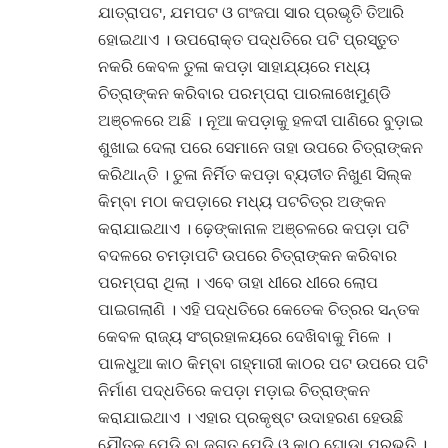
ଯାତ୍ରାପଟ, ଯମପଟ ଓ ଗଂଜପା ସାର ପ୍ରଭୃତି ତିଆରି
ହୋଇଥାଏ । ଉପରୋକ୍ତ ପଦ୍ଧତିରେ ପଟି ପ୍ରସ୍ତୁତ
ନକରି କେବଳ ତୁଳା କପଡ଼ା ସାହାଯ୍ୟରେ ମଧ୍ୟ
ଚିତ୍ରାଙ୍କନ କରିବାର ପରମ୍ପରା ପାରଳାଖେମୁଣ୍ଡି
ଅଞ୍ଚଳରେ ଅଛି । ନୂଆ କପଡ଼ାକୁ ହଳଦୀ ପାଣିରେ ବୁଡ଼ାଇ
ଶୁଖାଇ ଦେଲା ପରେ ସେମାନେ ତାହା ଉପରେ ଚିତ୍ରାଙ୍କନ
କରିଥାନ୍ତି । ତୁଳା ନିର୍ମିତ କପଡ଼ା ବ୍ୟତୀତ ନିଖୁଣ ସିଲ୍‌କ
କିମ୍ବା ମଠା କପଡ଼ାରେ ମଧ୍ୟ ପଟଚିତ୍ର ଅଙ୍କନ
କରାଯାଇଥାଏ । ଢ଼େଙ୍କାନାଳ ଅଞ୍ଚଳରେ କପଡ଼ା ପଟି
ବଦଳରେ ଚମଡ଼ାପଟି ଉପରେ ଚିତ୍ରାଙ୍କନ କରିବାର
ପରମ୍ପରା ଥିଲା । ଏବେ ତାହା ଧୀରେ ଧୀରେ ଲୋପ
ପାଇଗଲାଣି । ଏହି ପଦ୍ଧତିରେ କେତେକ ଚିତ୍ରର ସନ୍ତକ
କେବଳ ରାଜ୍ୟ ସଂଗ୍ରହାଳୟରେ ଦେଖିବାକୁ ମିଳେ ।
ପାଳଧୁଆ କାଠ କିମ୍ବା ଗହ୍ମାରୀ କାଠର ପଟ ଉପରେ ପଟି
ନିର୍ମାଣ ପଦ୍ଧତିରେ କପଡ଼ା ମଡ଼ାଇ ଚିତ୍ରାଙ୍କନ
କରାଯାଇଥାଏ । ଏହାର ପ୍ରକୃଷ୍ଟ ଉଦାହରଣ ହେଉଛି
ଯୌତୁକ ପେଡ଼ି ବା ଜଗତ ପେଡ଼ି ଓ କାଠ ଘୋଡ଼ା ପ୍ରଭୃତି ।