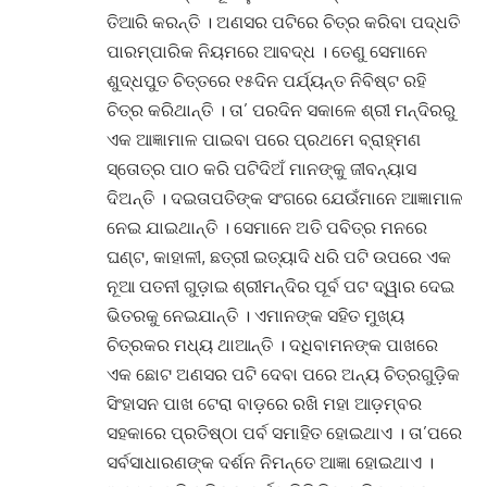
ତିଆରି କରନ୍ତି । ଅଣସର ପଟିରେ ଚିତ୍ର କରିବା ପଦ୍ଧତି
ପାରମ୍ପାରିକ ନିୟମରେ ଆବଦ୍ଧ । ତେଣୁ ସେମାନେ
ଶୁଦ୍ଧପୁତ ଚିତ୍ତରେ ୧୫ଦିନ ପର୍ଯ୍ୟନ୍ତ ନିବିଷ୍ଟ ରହି
ଚିତ୍ର କରିଥାନ୍ତି । ତା’ ପରଦିନ ସକାଳେ ଶ୍ରୀ ମନ୍ଦିରରୁ
ଏକ ଆଜ୍ଞାମାଳ ପାଇବା ପରେ ପ୍ରଥମେ ବ୍ରାହ୍ମଣ
ସ୍ତୋତ୍ର ପାଠ କରି ପଟିଦିଅଁ ମାନଙ୍କୁ ଜୀବନ୍ୟାସ
ଦିଅନ୍ତି । ଦଇତାପତିଙ୍କ ସଂଗରେ ଯେଉଁମାନେ ଆଜ୍ଞାମାଳ
ନେଇ ଯାଇଥାନ୍ତି । ସେମାନେ ଅତି ପବିତ୍ର ମନରେ
ଘଣ୍ଟ, କାହାଳୀ, ଛତ୍ରୀ ଇତ୍ୟାଦି ଧରି ପଟି ଉପରେ ଏକ
ନୂଆ ପତନୀ ଗୁଡ଼ାଇ ଶ୍ରୀମନ୍ଦିର ପୂର୍ବ ପଟ ଦ୍ୱାର ଦେଇ
ଭିତରକୁ ନେଇଯାନ୍ତି । ଏମାନଙ୍କ ସହିତ ମୁଖ୍ୟ
ଚିତ୍ରକର ମଧ୍ୟ ଥାଆନ୍ତି । ଦଧିବାମନଙ୍କ ପାଖରେ
ଏକ ଛୋଟ ଅଣସର ପଟି ଦେବା ପରେ ଅନ୍ୟ ଚିତ୍ରଗୁଡ଼ିକ
ସିଂହାସନ ପାଖ ଟେରା ବାଡ଼ରେ ରଖି ମହା ଆଡ଼ମ୍ବର
ସହକାରେ ପ୍ରତିଷ୍ଠା ପର୍ବ ସମାହିତ ହୋଇଥାଏ । ତା’ପରେ
ସର୍ବସାଧାରଣଙ୍କ ଦର୍ଶନ ନିମନ୍ତେ ଆଜ୍ଞା ହୋଇଥାଏ ।