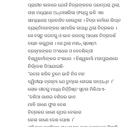
ପ୍ରାଚୀନ କାଳରେ ଯେଉଁ ଚିତ୍ରାଙ୍କନର ପରମ୍ପରା ଥିଲା,
ତାହା ମଧ୍ୟରେ ଅନ୍ତଃସଲିଳା ଫଲ୍‌ଗୁ ଭଳି ଏକ
ସାମ୍ୟଧାରା ପ୍ରବାହିତ ହେଉଥିଲା । ଚିତ୍ର କର୍ମରେ ଲିପ୍ତ
ବ୍ୟକ୍ତିମାନଙ୍କର ସାମାଜିକ ଉପାଧି ଥିଲା ଚିତ୍ରକର ।
ସେ ବସ୍ତୁ ଜଗତରୁ ଓ ଭାବ ଜଗତରୁ ଆପଣା ଚିତ୍ରାଦର୍ଶ
ଚୟନ କରୁଥିଲା । ସେ ଥିଲା ମହାନ୍ ସ୍ରଷ୍ଟା
ବ୍ରହ୍ମାଙ୍କର ଅଂଶଧର ଓ ଦେବଶିଳ୍ପୀ
ବିଶ୍ୱକର୍ମାଙ୍କର ବଂଶଧର । ବିଶ୍ୱକର୍ମା ମହାପୁରାଣରେ
ନିର୍ଦ୍ଦେଶ ଦିଆଯାଇଛି-
“ରଚନା କରିବ ତୁମେ ଭାବି ନିଜ ମନ
ଦ୍ୱିତୀୟା ବ୍ରହ୍ମା ଯେ ତୁମ୍ଭେ ହୋଇଛ ଉତ୍ପନ୍ନ ।”
ଲୋକ ଗୀତରୁ ମଧ୍ୟ ନିର୍ଦ୍ଦିଷ୍ଟ ସୂଚନା ମିଳିଥାଏ-
“ବଣିଆ ଜାଣଇ ବଣିଜର ଭାବ
ମାଳି ଜାଣେ ଫୁଲ ବେଶ
ଚିତ୍ରକର ଜାଣେ ରୂପର ବେଭାର
କେଳା ଜାଣେ ଦେଶ ଘୋଷ ।”