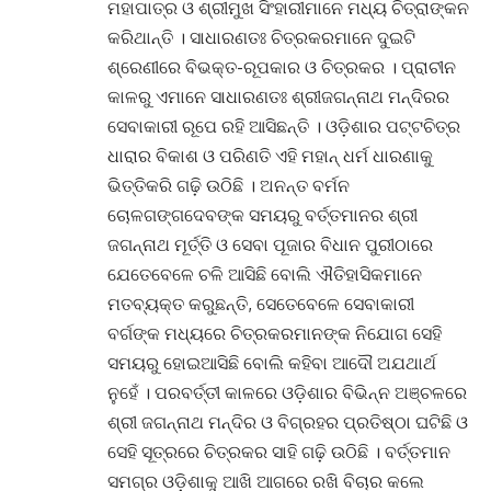
ମହାପାତ୍ର ଓ ଶ୍ରୀମୁଖ ସିଂହାରୀମାନେ ମଧ୍ୟ ଚିତ୍ରାଙ୍କନ
କରିଥାନ୍ତି । ସାଧାରଣତଃ ଚିତ୍ରକରମାନେ ଦୁଇଟି
ଶ୍ରେଣୀରେ ବିଭକ୍ତ-ରୂପକାର ଓ ଚିତ୍ରକର । ପ୍ରାଚୀନ
କାଳରୁ ଏମାନେ ସାଧାରଣତଃ ଶ୍ରୀଜଗନ୍ନାଥ ମନ୍ଦିରର
ସେବାକାରୀ ରୂପେ ରହି ଆସିଛନ୍ତି । ଓଡ଼ିଶାର ପଟ୍ଟଚିତ୍ର
ଧାରାର ବିକାଶ ଓ ପରିଣତି ଏହି ମହାନ୍ ଧର୍ମ ଧାରଣାକୁ
ଭିତ୍ତିକରି ଗଢ଼ି ଉଠିଛି । ଅନନ୍ତ ବର୍ମନ
ଚୋଳଗଙ୍ଗଦେବଙ୍କ ସମୟରୁ ବର୍ତ୍ତମାନର ଶ୍ରୀ
ଜଗନ୍ନାଥ ମୂର୍ତ୍ତି ଓ ସେବା ପୂଜାର ବିଧାନ ପୁରୀଠାରେ
ଯେତେବେଳେ ଚଳି ଆସିଛି ବୋଲି ଐତିହାସିକମାନେ
ମତବ୍ୟକ୍ତ କରୁଛନ୍ତି, ସେତେବେଳେ ସେବାକାରୀ
ବର୍ଗଙ୍କ ମଧ୍ୟରେ ଚିତ୍ରକରମାନଙ୍କ ନିଯୋଗ ସେହି
ସମୟରୁ ହୋଇଆସିଛି ବୋଲି କହିବା ଆଦୌ ଅଯଥାର୍ଥ
ନୁହେଁ । ପରବର୍ତ୍ତୀ କାଳରେ ଓଡ଼ିଶାର ବିଭିନ୍ନ ଅଞ୍ଚଳରେ
ଶ୍ରୀ ଜଗନ୍ନାଥ ମନ୍ଦିର ଓ ବିଗ୍ରହର ପ୍ରତିଷ୍ଠା ଘଟିଛି ଓ
ସେହି ସୂତ୍ରରେ ଚିତ୍ରକର ସାହି ଗଢ଼ି ଉଠିଛି । ବର୍ତ୍ତମାନ
ସମଗ୍ର ଓଡ଼ିଶାକୁ ଆଖି ଆଗରେ ରଖି ବିଚାର କଲେ