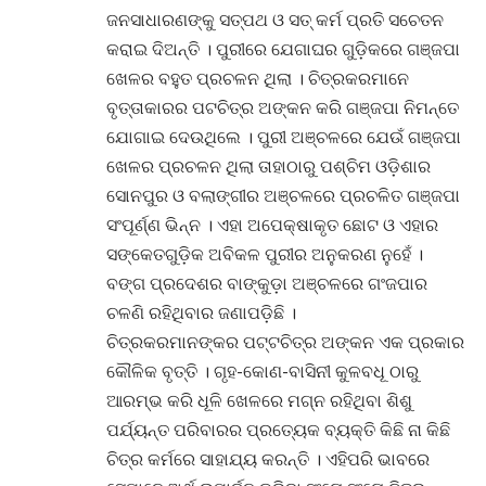
ଜନସାଧାରଣଙ୍କୁ ସତ୍‌ପଥ ଓ ସତ୍ କର୍ମ ପ୍ରତି ସଚେତନ
କରାଇ ଦିଅନ୍ତି । ପୁରୀରେ ଯେଗାଘର ଗୁଡ଼ିକରେ ଗଞ୍ଜପା
ଖେଳର ବହୁତ ପ୍ରଚଳନ ଥିଲା । ଚିତ୍ରକରମାନେ
ବୃତ୍ତାକାରର ପଟଚିତ୍ର ଅଙ୍କନ କରି ଗଞ୍ଜପା ନିମନ୍ତେ
ଯୋଗାଇ ଦେଉଥିଲେ । ପୁରୀ ଅଞ୍ଚଳରେ ଯେଉଁ ଗଞ୍ଜପା
ଖେଳର ପ୍ରଚଳନ ଥିଲା ତାହାଠାରୁ ପଶ୍ଚିମ ଓଡ଼ିଶାର
ସୋନପୁର ଓ ବଲାଙ୍ଗୀର ଅଞ୍ଚଳରେ ପ୍ରଚଳିତ ଗଞ୍ଜପା
ସଂପୂର୍ଣ୍ଣ ଭିନ୍ନ । ଏହା ଅପେକ୍ଷାକୃତ ଛୋଟ ଓ ଏହାର
ସଙ୍କେତଗୁଡ଼ିକ ଅବିକଳ ପୁରୀର ଅନୁକରଣ ନୁହେଁ ।
ବଙ୍ଗ ପ୍ରଦେଶର ବାଙ୍କୁଡ଼ା ଅଞ୍ଚଳରେ ଗଂଜପାର
ଚଳଣି ରହିଥିବାର ଜଣାପଡ଼ିଛି ।
ଚିତ୍ରକରମାନଙ୍କର ପଟ୍ଟଚିତ୍ର ଅଙ୍କନ ଏକ ପ୍ରକାର
କୌଳିକ ବୃତ୍ତି । ଗୃହ-କୋଣ-ବାସିନୀ କୁଳବଧୂ ଠାରୁ
ଆରମ୍ଭ କରି ଧୂଳି ଖେଳରେ ମଗ୍ନ ରହିଥିବା ଶିଶୁ
ପର୍ଯ୍ୟନ୍ତ ପରିବାରର ପ୍ରତ୍ୟେକ ବ୍ୟକ୍ତି କିଛି ନା କିଛି
ଚିତ୍ର କର୍ମରେ ସାହାଯ୍ୟ କରନ୍ତି । ଏହିପରି ଭାବରେ