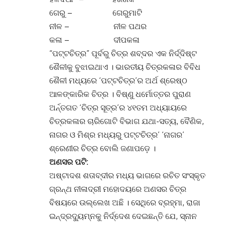
ଗେରୁ – ଗେରୁମାଟି
ନୀଳ – ନୀଳ ପଥର
କଳା – ଦୀପକଳା
“ପଟ୍ଟଚିତ୍ର” ପୂର୍ବରୁ ଚିତ୍ର ଶବ୍ଦର ଏକ ନିର୍ଦ୍ଦିଷ୍ଟ
ଶୈଳୀକୁ ବୁଝାଇଥାଏ । ଭାରତୀୟ ଚିତ୍ରକଳାର ବିବିଧ
ଶୈଳୀ ମଧ୍ୟରେ ‘ପଟ୍ଟଚିତ୍ର’ର ଅର୍ଥ ଶ୍ରେଷ୍ଠ
ଆଳଙ୍କାରିକ ଚିତ୍ର । ବିଷ୍ଣୁ ଧର୍ମୋତ୍ତର ପୁରାଣ
ଅର୍ନ୍ତଗତ ‘ଚିତ୍ର ସୂତ୍ର’ର ୪୧ତମ ଅଧ୍ୟାୟରେ
ଚିତ୍ରକଳାର ଚାରିଗୋଟି ବିଭାଗ ଯଥା-ସତ୍ୟ, ବୈଣିକ,
ନାଗର ଓ ମିଶ୍ର ମଧ୍ୟରୁ ପଟ୍ଟଚିତ୍ର’ ‘ନାଗର’
ଶ୍ରେଣୀର ଚିତ୍ର ବୋଲି ଜଣାପଡ଼େ ।
ଅଣସର ପଟି:
ଅଷ୍ଟାଦଶ ଶତାବ୍ଦୀର ମଧ୍ୟ ଭାଗରେ ରଚିତ ସଂସ୍କୃତ
ଗ୍ରନ୍ଥ ନୀଳାଦ୍ରୀ ମହୋଦୟରେ ଅଣସର ଚିତ୍ର
ବିଷୟରେ ଉଲ୍ଲେଖ ଅଛି । ସେଥିରେ ବ୍ରହ୍ମା, ରାଜା
ଇନ୍ଦ୍ରଦ୍ୟୁମ୍ନକୁ ନିର୍ଦ୍ଦେଶ ଦେଇଛନ୍ତି ଯେ, ସ୍ନାନ