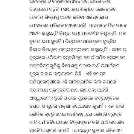
ପଟଚିତ୍ର ଓ ଚିତ୍ରକରମାନଙ୍କର ଆଦର ଦେଶ
ବିଦେଶରେ ବଢ଼ିଛି । ସାଧାରଣ ଶିକ୍ଷିତ ଲୋକଙ୍କର
ଦେଶୀୟ ଶିଳ୍ପରୁ ଆଦର କରିବା ଏକପ୍ରକାର
ଫେସନରେ ପରିଣତ ହୋଇଗଲାଣି । ସେମାନେ ଠିକ୍ ଭାବେ
ଆଦର କରୁଛନ୍ତି କିମ୍ବା ଦୟା ପ୍ରଦର୍ଶନ କରୁଛନ୍ତି, ତାହା
କୁହାଯାଇପାରୁନାହିଁ । ଚିତ୍ରକରମାନଙ୍କର ବୃତ୍ତିର
ବିକାଶ ନିମନ୍ତେ ଆଗ୍ରହ ପ୍ରକାଶ କରୁଛନ୍ତି । ସମବାୟ
ସୂତ୍ରରେ ଓଡ଼ିଶାର ହସ୍ତଶିଳ୍ପ ବୋର୍ଡ଼ ଗଠିତ ହେଲାପରେ
ପଟ୍ଟଚିତ୍ରଗୁଡ଼ିକୁ ବିଦେଶକୁ ପଠାଇ ଅର୍ଥ ଉପାର୍ଜନର
ସୂତ୍ର ବାହାର କରାଯାଇପାରିଛି । ଏହି ସମସ୍ତ
ପରିପ୍ରେକ୍ଷୀରେ ଏହି ପାରମ୍ପାରିକ କଳା ଉପରେ
ବ୍ୟବସାୟ ପ୍ରବୃତ୍ତିର ଛାପ ଲାଗିଯିବା ଆଦୌ
ଅସ୍ୱାଭାବିକ ନୁହେଁ ଓ ସେହି ସୂତ୍ରରେ ଚିତ୍ରାଙ୍କନର
ନିଷ୍ଠା ଓ ଶୁଚିତା ରକ୍ଷା କରାଯାଇପାରୁନାହିଁ । ଏହା ଆଉ
କୌଳିକ ବୃତ୍ତି ହୋଇ ନରହିବାରୁ ଯେ କୌଣସି ବ୍ୟକ୍ତି
ଜାତି ଧର୍ମ ନିର୍ବିଶେଷରେ ଚିତ୍ରାଙ୍କନ କରି ଅର୍ଥ ଉପାର୍ଜନ
ପ୍ରତି ଆଗ୍ରହୀ ହେଉଛି । ଅତ୍ୟନ୍ତ ଦୁଃଖର ସହିତ ଏହା