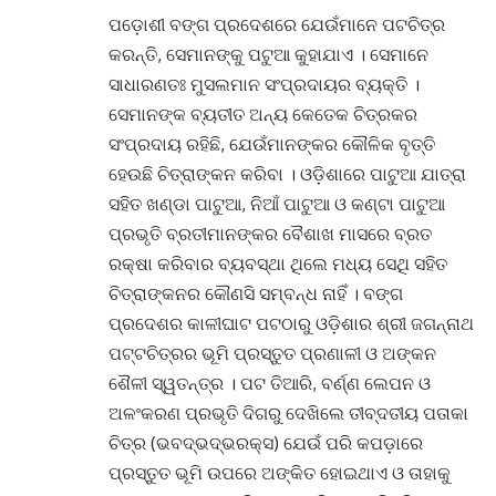
ପଡ଼ୋଶୀ ବଙ୍ଗ ପ୍ରଦେଶରେ ଯେଉଁମାନେ ପଟଚିତ୍ର
କରନ୍ତି, ସେମାନଙ୍କୁ ପଟୁଆ କୁହାଯାଏ । ସେମାନେ
ସାଧାରଣତଃ ମୁସଲମାନ ସଂପ୍ରଦାୟର ବ୍ୟକ୍ତି ।
ସେମାନଙ୍କ ବ୍ୟତୀତ ଅନ୍ୟ କେତେକ ଚିତ୍ରକର
ସଂପ୍ରଦାୟ ରହିଛି, ଯେଉଁମାନଙ୍କର କୌଳିକ ବୃତ୍ତି
ହେଉଛି ଚିତ୍ରାଙ୍କନ କରିବା । ଓଡ଼ିଶାରେ ପାଟୁଆ ଯାତ୍ରା
ସହିତ ଖଣ୍ଡା ପାଟୁଆ, ନିଆଁ ପାଟୁଆ ଓ କଣ୍ଟା ପାଟୁଆ
ପ୍ରଭୃତି ବ୍ରତୀମାନଙ୍କର ବୈଶାଖ ମାସରେ ବ୍ରତ
ରକ୍ଷା କରିବାର ବ୍ୟବସ୍ଥା ଥିଲେ ମଧ୍ୟ ସେଥି ସହିତ
ଚିତ୍ରାଙ୍କନର କୌଣସି ସମ୍ବନ୍ଧ ନାହିଁ । ବଙ୍ଗ
ପ୍ରଦେଶର କାଳୀଘାଟ ପଟଠାରୁ ଓଡ଼ିଶାର ଶ୍ରୀ ଜଗନ୍ନାଥ
ପଟ୍ଟଚିତ୍ରର ଭୂମି ପ୍ରସ୍ତୁତ ପ୍ରଣାଳୀ ଓ ଅଙ୍କନ
ଶୈଳୀ ସ୍ୱତନ୍ତ୍ର । ପଟ ତିଆରି, ବର୍ଣ୍ଣ ଲେପନ ଓ
ଅଳଂକରଣ ପ୍ରଭୃତି ଦିଗରୁ ଦେଖିଲେ ତୀବ୍ଦତୀୟ ପତାକା
ଚିତ୍ର (ଭବଦ୍ଭଦ୍ଭରକ୍ସ) ଯେଉଁ ପରି କପଡ଼ାରେ
ପ୍ରସ୍ତୁତ ଭୂମି ଉପରେ ଅଙ୍କିତ ହୋଇଥାଏ ଓ ତାହାକୁ