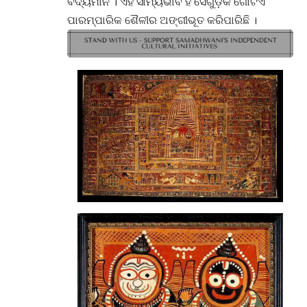
ବିଦ୍ୟମାନ । ଏହି ସାମ୍ୟଭାବ ହିଁ ସେଗୁଡ଼ିକ ଗୋଟିଏ
ପାରମ୍ପାରିକ ଶୈଳୀର ଅଙ୍ଗୀଭୂତ କରିପାରିଛି ।