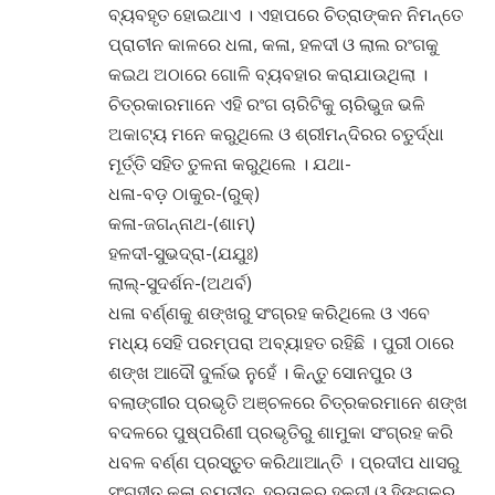
ବ୍ୟବହୃତ ହୋଇଥାଏ । ଏହାପରେ ଚିତ୍ରାଙ୍କନ ନିମନ୍ତେ
ପ୍ରାଚୀନ କାଳରେ ଧଳା, କଳା, ହଳଦୀ ଓ ଲାଲ ରଂଗକୁ
କଇଥ ଅଠାରେ ଗୋଳି ବ୍ୟବହାର କରାଯାଉଥିଲା ।
ଚିତ୍ରକାରମାନେ ଏହି ରଂଗ ଚାରିଟିକୁ ଚାରିଭୁଜ ଭଳି
ଅକାଟ୍ୟ ମନେ କରୁଥିଲେ ଓ ଶ୍ରୀମନ୍ଦିରର ଚତୁର୍ଦ୍ଧା
ମୂର୍ତ୍ତି ସହିତ ତୁଳନା କରୁଥିଲେ । ଯଥା-
ଧଳା-ବଡ଼ ଠାକୁର-(ରୁକ୍‌)
କଳା-ଜଗନ୍ନାଥ-(ଶାମ୍‌)
ହଳଦୀ-ସୁଭଦ୍ରା-(ଯଯୁଃ)
ଲାଲ୍‌-ସୁଦର୍ଶନ-(ଅଥର୍ବ)
ଧଳା ବର୍ଣ୍ଣକୁ ଶଙ୍ଖରୁ ସଂଗ୍ରହ କରିଥିଲେ ଓ ଏବେ
ମଧ୍ୟ ସେହି ପରମ୍ପରା ଅବ୍ୟାହତ ରହିଛି । ପୁରୀ ଠାରେ
ଶଙ୍ଖ ଆଦୌ ଦୁର୍ଲଭ ନୁହେଁ । କିନ୍ତୁ ସୋନପୁର ଓ
ବଲାଙ୍ଗୀର ପ୍ରଭୃତି ଅଞ୍ଚଳରେ ଚିତ୍ରକରମାନେ ଶଙ୍ଖ
ବଦଳରେ ପୁଷ୍ପରିଣୀ ପ୍ରଭୃତିରୁ ଶାମୁକା ସଂଗ୍ରହ କରି
ଧବଳ ବର୍ଣ୍ଣ ପ୍ରସ୍ତୁତ କରିଥାଆନ୍ତି । ପ୍ରଦୀପ ଧାସରୁ
ସଂଗୃହୀତ କଳା ବ୍ୟତୀତ, ହରତାଳରୁ ହଳଦୀ ଓ ହିଙ୍ଗୁଳରୁ