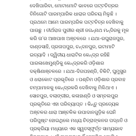
ଦେଖିପାରିବା, ମୋଟାମୋଟି ଭାବରେ ପଟ୍ଟଚିତ୍ରର
ତିନିଗୋଟି ପାରମ୍ପାରିକ ଧାରାର ପରିଚୟ ମିଳୁଛି ।
ପ୍ରଥମେ ଆମେ ପାରମ୍ପରିକ ପଟ୍ଟଚିତ୍ର ଦେଖିବାକୁ
ପାଉଛୁ । ତୀର୍ଥରାଜ ପୁରୀର ଶ୍ରୀ ଜଗନ୍ନାଥ ମନ୍ଦିରକୁ ମୂଳ
କରି ତା’ର ଆଖପାଖ ଅଞ୍ଚଳରେ । ଯଥା-ରଘୁରାଜପୁର,
ଦାଣ୍ଡସାହି, ପ୍ରତାପପୁର, ଚନ୍ଦନପୁର, ଇଟାମାଟି
ଇତ୍ୟାଦି । ଦ୍ୱିତୀୟ ଧାରାଟିର କେନ୍ଦ୍ର ରହିଛି
ପାରଳାଖେମୁଣ୍ଡିକୁ କେନ୍ଦ୍ରକରି ଓଡ଼ିଶାର
ଦକ୍ଷିଣାଞ୍ଚଳରେ । ଯଥା-ଦିଗପହଣ୍ଡି, ଚିକିଟି, ଘୁମୁସୁର
ଓ ଧରାକୋଟ ପ୍ରଭୃତିରେ । ପଶ୍ଚିମ ଓଡ଼ିଶାର ପ୍ରବାହ
ଚମ୍ପାମାଳକୁ କେନ୍ଦ୍ରକରି ଦେଖିବାକୁ ମିଳିଥାଏ ।
ସୋନପୁର, ବଲାଙ୍ଗୀର, କଳାହାଣ୍ଡି ଓ ସମ୍ବଲପୁର
ପ୍ରଭୃତିରେ ଏହା ପରିବ୍ୟାପ୍ତ । କିନ୍ତୁ ପ୍ରତ୍ୟେକ
ଅଞ୍ଚଳର ଧାରା ଆଞ୍ଚଳିକ ଉପାଦାନଗୁଡ଼ିକ ଘେନି
ପରିପୁଷ୍ଟ ହୋଇଥିଲେ ମଧ୍ୟ ଚିତ୍ରାଙ୍କନର ପଦ୍ଧତି ଓ
ପ୍ରକ୍ରିୟା ମଧ୍ୟରେ ଏକ ସ୍ୱତସ୍ଫୂର୍ତ୍ତ ସାମ୍ୟଭାବ