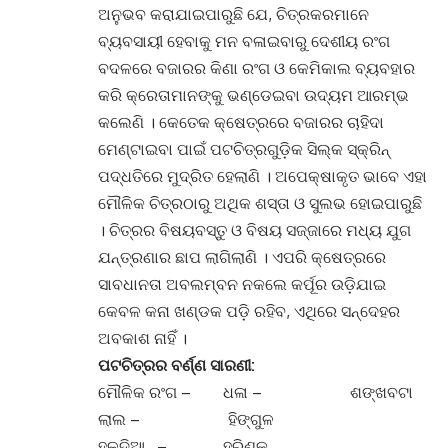
ଅନୁଭବ କରାଯାଇପାରୁଛି ଯେ, ଚିତ୍ରକରମାନେ
ବ୍ୟବସାୟୀ ହେବାକୁ ମନ ବଳାଇବାରୁ ଦେଶୀୟ ରଂଗ
ବଦଳରେ ବଜାରର କିଣା ରଂଗ ଓ କେମିକାଲ ବ୍ୟବହାର
କରି କ୍ରେତାମାନଙ୍କୁ ଭଣ୍ଡେଇବା ଉଦ୍ୟମ ଆରମ୍ଭ
କଲେଣି । କେତେକ କ୍ଷେତ୍ରରେ ବଜାରର ଚାହିଦା
ମେଣ୍ଟାଇବା ପାଇଁ ପଟଚିତ୍ରଗୁଡ଼ିକ ସିଲ୍‌କ ସ୍କ୍ରିନ୍
ପଦ୍ଧତିରେ ମୁଦ୍ରିତ ହେଲାଣି । ଅପେକ୍ଷାକୃତ ଭାବେ ଏହା
ମୌଳିକ ଚିତ୍ରଠାରୁ ଅଥିକ ଶସ୍ତା ଓ ସୁଲଭ ହୋଇପାରୁଛି
। ଚିତ୍ରର ବିଷୟବସ୍ତୁ ଓ ବିଷୟ ସଜ୍ଜାରେ ମଧ୍ୟ ଯୁଗ
ଯନ୍ତ୍ରଣାର ଛାପ ଲାଗିଲାଣି । ଏପରି କ୍ଷେତ୍ରରେ
ସାବଧାନତା ଅବଲମ୍ବନ ନକଲେ କର୍ପୂର ଉଡ଼ିଯାଇ
କେବଳ କନା ଖଣ୍ଡକ ପଡ଼ି ରହିବ, ଏଥିରେ ସନ୍ଦେହର
ଅବକାଶ ନାହିଁ ।
ପଟଚିତ୍ରର ବର୍ଣ୍ଣ ସାରଣୀ:
ମୌଳିକ ରଂଗ – ଧଳା – ଶଙ୍ଖବଟା
ଲାଲ – ହିଙ୍ଗୁଳ
ହଳଦିଆ – ହରିଣକ