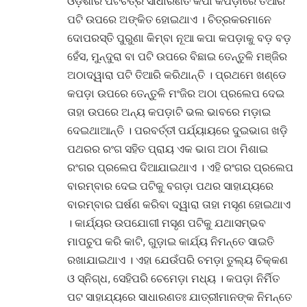
ଓଡ଼ିଶାର ପଟଚିତ୍ର ସାଧାରଣତ କପା କପଡ଼ାରେ ତିଆରି
ପଟି ଉପରେ ଅଙ୍କିତ ହୋଇଥାଏ । ଚିତ୍ରକରମାନେ
ଦୋପରସ୍ତି ପୁରୁଣା କିମ୍ବା ନୂଆ କପା କପଡ଼ାକୁ ବଡ଼ ବଡ଼
ହେଁସ, ମୁନ୍ଦୁରା ବା ପଟି ଉପରେ ବିଛାଇ ତେନ୍ତୁଳି ମଞ୍ଜିର
ଅଠାଦ୍ୱାରା ପଟି ତିଆରି କରିଥାନ୍ତି । ପ୍ରଥମେ ଖଣ୍ଡେ
କପଡ଼ା ଉପରେ ତେନ୍ତୁଳି ମଂଜିର ଅଠା ପ୍ରଲେପ ଦେଇ
ତାହା ଉପରେ ଅନ୍ୟ କପଡ଼ାଟି ଭଲ ଭାବରେ ମଡ଼ାଇ
ଦେଇଥାଆନ୍ତି । ପରବର୍ତ୍ତୀ ପର୍ଯ୍ୟାୟରେ ଦୁଇଭାଗ ଖଡ଼ି
ପଥରର ରଂଗ ସହିତ ପ୍ରାୟ ଏକ ଭାଗ ଅଠା ମିଶାଇ
ରଂଗର ପ୍ରଲେପ ଦିଆଯାଇଥାଏ । ଏହି ରଂଗର ପ୍ରଲେପ
ବାରମ୍ବାର ଦେଇ ପଟିକୁ ବଗଡ଼ା ପଥର ସାହାଯ୍ୟରେ
ବାରମ୍ବାର ଘର୍ଷଣ କରିବା ଦ୍ୱାରା ତାହା ମସୃଣ ହୋଇଥାଏ
। କାର୍ଯ୍ୟର ଉପଯୋଗୀ ମସୃଣ ପଟିକୁ ଯଥାସମ୍ଭବ
ମାପଚୁପ କରି କାଟି, ଗୁଡ଼ାଇ କାର୍ଯ୍ୟ ନିମନ୍ତେ ସାଇତି
ରଖାଯାଇଥାଏ । ଏହା ଯେଉଁପରି ଚମଡ଼ା ତୁଲ୍ୟ ଚିକ୍‌କଣ
ଓ ସ୍ନିଗ୍‌ଧ, ସେହିପରି ଚେମେଡ଼ା ମଧ୍ୟ । କପଡ଼ା ନିର୍ମିତ
ପଟ ସାହାଯ୍ୟରେ ସାଧାରଣତଃ ଯାତ୍ରୀମାନଙ୍କ ନିମନ୍ତେ