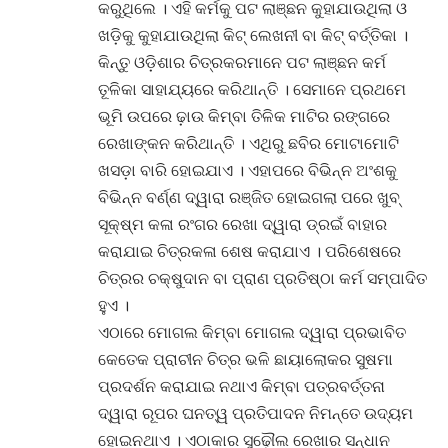
କରୁଥିଲେ । ଏହି କର୍ମକୁ ପଟ ଲାଞ୍ଛନ କୁହାଯାଉଥିଲା ଓ
ଖଡ଼ିକୁ କୁହାଯାଉଥିଲା କିଟ୍ ଲେଖନୀ ବା କିଟ୍ ବର୍ତ୍ତିକା ।
କିନ୍ତୁ ଓଡ଼ିଶାର ଚିତ୍ରକରମାନେ ପଟ ଲାଞ୍ଛନ କର୍ମ
ତୂଳିକା ସାହାଯ୍ୟରେ କରିଥାନ୍ତି । ସେମାନେ ପ୍ରଥମେ
ଭୂମି ଉପରେ ଢ଼ାଉ କିମ୍ବା ତିଳିକ ମାଟିର ରଙ୍ଗରେ
ରେଖାଙ୍କନ କରିଥାନ୍ତି । ଏଥିରୁ ଛବିର ମୋଟାମୋଟି
ଖସଡ଼ା ବାରି ହୋଇଯାଏ । ଏହାପରେ ବିଭିନ୍ନ ଅଂଶକୁ
ବିଭିନ୍ନ ବର୍ଣ୍ଣ ଦ୍ୱାରା ରଞ୍ଜିତ ହୋଇଗଲା ପରେ ଖୁବ୍
ସୂକ୍ଷ୍ମ କଳା ରଂଗର ରେଖା ଦ୍ୱାରା ଡ୍ରଇଁ ବାହାର
କରାଯାଇ ଚିତ୍ରକଳା ଶେଷ କରାଯାଏ । ପରିଶେଷରେ
ଚିତ୍ରର ଚକ୍ଷୁଦାନ ବା ପ୍ରାଣ ପ୍ରତିଷ୍ଠା କର୍ମ ସମ୍ପାଦିତ
ହୁଏ ।
ଏଠାରେ ମୋଗଲ କିମ୍ବା ମୋଗଲ ଦ୍ୱାରା ପ୍ରଭାବିତ
କେତେକ ପ୍ରାଚୀନ ଚିତ୍ର ଭଳି ଛାୟାଲୋକର ସୁଷମା
ପ୍ରଦର୍ଶନ କରାଯାଇ ନଥାଏ କିମ୍ବା ପତ୍ରବର୍ତ୍ତନା
ଦ୍ୱାରା ରୂପର ଘନତ୍ୱ ପ୍ରତିପାଦନ ନିମନ୍ତେ ଉଦ୍ୟମ
ହୋଇନଥାଏ । ଏଠାକାର ସୁଢ଼ୌଲ ରେଖାର ସନ୍ଧାନ