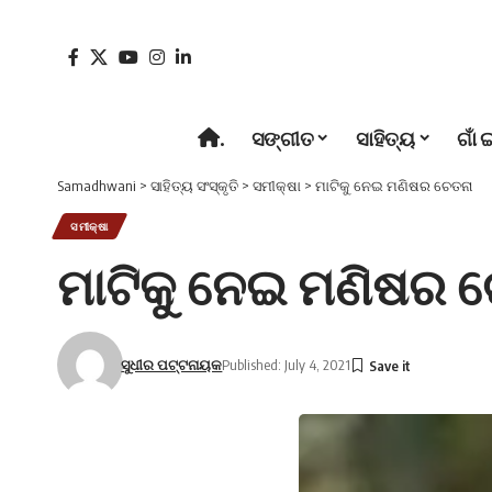
.
ସଙ୍ଗୀତ
ସାହିତ୍ୟ
ଗାଁ 
Samadhwani
>
ସାହିତ୍ୟ ସଂସ୍କୃତି
>
ସମୀକ୍ଷା
>
ମାଟିକୁ ନେଇ ମଣିଷର ଚେତନା
ସମୀକ୍ଷା
ମାଟିକୁ ନେଇ ମଣିଷର 
ସୁଧୀର ପଟ୍ଟନାୟକ
Published: July 4, 2021