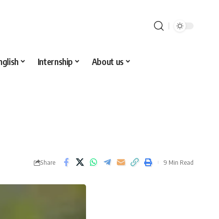
nglish
Internship
About us
Share
9 Min Read