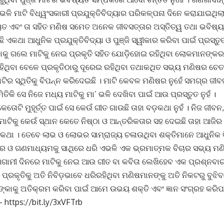
ଭଳି ମାଟି ବିଧ୍ୱଂସକାରୀ ପ୍ରଯୁକ୍ତିବିଦ୍ୟାର ପରିକଳ୍ପନା ଦିନେ କରାଯାଇଥିଲା 
୍ୟତ ଏବଂ ତା ସହିତ ମଣିଷ ସମେତ ଅନେକ ଜୀବସତ୍ତାର ଅସ୍ତିତ୍ୱ ତଥା ଭବିଷ୍
ଏକଥା ଆଧୁନିକ ପ୍ରଯୁକ୍ତିବିଦ୍ୟା ଓ ପୁଞ୍ଜି ସ୍ୱୀକାର କରିବା ପାଇଁ ପ୍ରସ୍ତୁତ 
ାକୁ ଗଲେ ମାଟିକୁ ନେଇ ପ୍ରକୃତି ସହିତ ଯୋଡ଼ିହୋଇ ରହିଥିବା ଲୋକମାନଙ୍କର 
ରହିଥିବା ବେଳେ ପ୍ରକୃତିଠାରୁ ଦୂରେଇ ରହିଥିବା ତଥାକଥିତ ସଭ୍ୟ ମଣିଷର ଚେ
ମାଟିର ସ୍ଥିତିକୁ ବିପନ୍ନ କରିଦେଇଛି । ମାଟି କେବଳ ମଣିଷର ନୁହେଁ ସମଗ୍ର 
ିତିକି ସେ ନିଜେ ମଧ୍ୟ ମାଟିକୁ ମା’ ଭଳି ଦେଖିବା ପାଇଁ ଆଉ ପ୍ରସ୍ତୁତ ନୁହଁ ।
କେତୋଟି ମୁହୂର୍ତ୍ତ ପାଇଁ ସେ କେଉଁ ଗୀତ ଗାଉଛି ତାହା ବଡ଼କଥା ନୁହଁ । ନିଜ ଜୀବନ, 
ଟିକୁ କେଉଁ ସ୍ଥାନ କେତେ ନିଷ୍ଠା ଓ ଆନ୍ତରିକତାର ସହ ଦେଇଛି ତାହା ଆଜିର
୍ଣ କଥା । ତେବେ ଲାଭ ଓ ଲୋଭର ସାମ୍ରାଜ୍ୟ ଚଳାଉଥିବା ଶକ୍ତିମାନେ ଆଧୁନିକ ବିଜ
ର ଓ ଗଣମାଧ୍ୟମକୁ ସାଥିରେ ଧରି ଏଭଳି ଏକ ଭ୍ରମାତ୍ମକ ବିଚାର ସଭ୍ୟ ମ
ଆଗାମୀ ଦିନରେ ମାଟିକୁ ନେଇ ଆଉ ଗୀତ ବା କବିତା ଲେଖିହେବ ଏକ ପ୍ରଶ୍ନବାଚୀ
 ପ୍ରକୃତିକୁ ଅତି ନିବିଡ଼ଭାବେ ଧରିରହିଥିବା ମଣିଷମାନଙ୍କୁ ଅତି ନିକଟରୁ ବୁଝି
ାକୁ ଅତିକ୍ରମ କରିବା ପାଇଁ ଆମେ ଉଭୟ ଶକ୍ତି ଏବଂ ଜ୍ଞାନ ସଂଗ୍ରହ କରିପା
– https://bit.ly/3xVFTrb