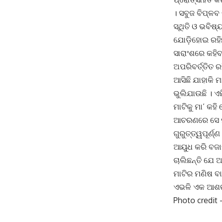
। ସବୁଜ ବିପ୍ଳବ 
ସ୍ଥିତି ଓ ଭବିଷ
ଯୋଡ଼ିହୋଇ ରହିଛି 
ସାରାଂଶରେ କହିବ
ଅପରିବର୍ତ୍ତିତ 
ଆସିଛି ଯାହାକି 
ଭୁଲିଯାଉଛି । ଏମ
ମାଟିକୁ ମା’ କହି 
ଆଚରଣରେ ସେ ମା
ଗୁରୁତ୍ତ୍ୱପୂର୍ଣ
ଆୟୁଧ କରି ବଜା
ଚାଲିଛନ୍ତି ଯେ 
ମାଟିର ମଣିଷ ବା
ଏଭଳି ଏକ ଆଶଙ୍କ
Photo credit 