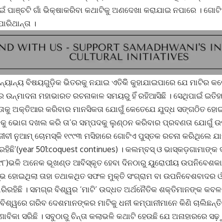
ଁ ପାଞ୍ଚଟି ଗାଁ ଭିକ୍ଷାକରିବା କଥାଟିକୁ ଅଣଦେଖା କରାଯାଇ ନପାରେ । ଗୋଟି
ରିଥାନ୍ତା ।
ନ୍ୟାନ୍ୟ ବିଷୟଗୁଡ଼ିକ ଭିତରକୁ ନଯାଇ ଏତିକିି କୁହାଯାଇପାରେ ଯେ ମାଟିର କ
 ଉନ୍ମାଦନା ମହାଭାରତ ରଚନାକାଳ ସମୟରୁ ହିଁ ରହିଆସିଛି । ସେଥିପାଇଁ ଇତିହ
ାକୁ ଅକ୍ତିଆର କରିବାର ମାନସିକତା ଯୋଗୁଁ କେତେଯେ ଯୁଦ୍ଧ ସଙ୍ଗଠିତ ହୋଇଛି 
କୁ ଭୋଗ ଦଖଲ କରି ତା’ର ସମ୍ପଦକୁ ଲୁଣ୍ଠନ କରିବାର ପ୍ରବଣତା ଯୋଗୁଁ 
ଧିଜୀବୀ ନୁଆମ୍ ଚୋମସ୍କି ୧୯୯୩ ମସିହାରେ ଗୋଟିଏ ପୁସ୍ତକ ରଚନା କରିଥିଲେ ଯାହା
ରହିଛି’(year 501:coquest continues) । କଲମ୍ବସ୍ ଓ ଭାସ୍କଡ଼ଗାମାଙ୍କ 
୮)ଭଳି ଅନେକ ଭୂଖଣ୍ଡ ଆବିସ୍କୃତ ହେବା ଦିନଠାରୁ ୟୁରୋପୀୟ ଉପନିବେଶକ
 ହୋଇଥିଲା ତାହା ତଥାକଥିତ ସଫଳ ମୁକ୍ତି ସଂଗ୍ରାମ ବା ଉପନିବେଶବାଦର 
ରିରହିଛି । ସମଗ୍ର ବିଶ୍ୱର ‘ମାଟି’ ଉଦ୍ଧତ ଅର୍ଥନୈତିକ ଶକ୍ତିମାନଙ୍କ କବଳ
ିଶ୍ୱରେ ଗରିବ ଦେଶମାନଙ୍କର ମାଟିକୁ ଧନୀ କମ୍ପାନୀମାନେ କିଣି ଚାଲିଛନ୍ତ
ଣାବିକା ସରିଛି । ସବୁଠାରୁ ଚିନ୍ତା କଲାଭଳି କଥାଟି ହେଉଛି ଯେ ଅନାହାରରେ