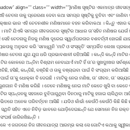
adow” align=”” class=”” width=””]ମଣିଷ ସୃଷ୍ଟିର ଏକମାତ୍ର ଜୀବସତ୍ତା
 ଏହି ଚେତନା ତାକୁ ପ୍ରେରଣା ଦେବା କଥା ସମଗ୍ର ସୃଷ୍ଟିକୁ ବୁଝିବା ଏବଂ ଜାଣିବ
୍ଷାର ଭାର ଏହି ଚେତନଶୀଳ ମଣିଷମାନେ ବହନ କରିବାକଥା । କିନ୍ତୁ ଏହାର 
ଛି । ମାଟି ଯିଏକି ସମଗ୍ର ଜୀବଜଗତର ସୃଷ୍ଟିର ଆଧାର ତା’ସହିତ ମଣିଷର ଯେଉଁ 
ି ସେହି ଚେତନାରୁ ନିଜକୁ ମଣିଷ ଦୂରେଇ ସ୍ୱାର୍ଥପରତାର ବଶବର୍ତ୍ତୀ ହୋଇଛି ଯ
ତାକୁ ଅନୁଭବ କରି ‘ସମଧ୍ୱନି ‘ମାଟି ଓ ସଂସ୍କୃତି’ ସମ୍ପର୍କିତ ଲେଖା ପ୍ରକା
ିଷର ଚେତନା ଯୁଗ ଯୁଗ ଧରି ପ୍ରଭାବଶାଳୀ ରହିଆସିଛି । କାନ୍ଦି କାନ୍ଦି ମାଟି
ାଟିର କୋଳରେ ଅନ୍ତିମ ବିଶ୍ରାମ ନେବାଯାଏଁ ମାଟି ହିଁ ତା’ର ସୁଖଦୁଃଖର ସର୍ବଶ୍ର
ନାଚିଛି, ହସିଛି, କାନ୍ଦିଛି, ବଞ୍ଚିଛି ଓ ତାକୁ ବଞ୍ଚାଇବା ପାଇଁ ବି ସଂଗ୍ରାମ କରିଆସି
୍ଥ ପାଇଁ ତା’କୁ ଧୋକ୍କା ବି ଦେଇଛି । ମାଟିକୁ ନେଇ ମଣିଷ, ତା’ ଜୀବନ, ତା’ ସଭ୍ୟତା
ଗୁଣଗାନ ବି ମଣିଷ କରିଛି । ତେବେ ମଣିଷକୁ ନେଇ ମାଟି କେତେ ଖୁସି ବା କେତେ ଦ
ଟିର ସ୍ପନ୍ଦନକୁ ସହଜରେ ବୁଝିପାରୁଥିବା ଦିନଠାରୁ ମାଟିକୁ ହଜାଇ ଚାଲିଥିବା ଆ
ିତରେ ଅନେକ ପରିବର୍ତ୍ତନ ଆସିଛି । ଯଦିଓ କାଁଭାଁ କେଉଁଠି କେଉଁଠି କିଛି କିଛ
 ସ୍ଥିତି ସହିତ ଏତେ ନିବିଡ଼ ଭାବରେ ଯୋଡ଼ିଦେଇଛନ୍ତି ଯେ ସେମାନେ ନିଜ ରକ୍ତ
ସଂଘର୍ଷ ଜାରିରଖିଛନ୍ତି ।
େ ଏ ଜଗତରେ ନିଜ ଜୀବନଯାତ୍ରା ଆରମ୍ଭ କଲା ସେ ଗୋଟିଏ କଥାକୁ ସ୍ୱୀକା