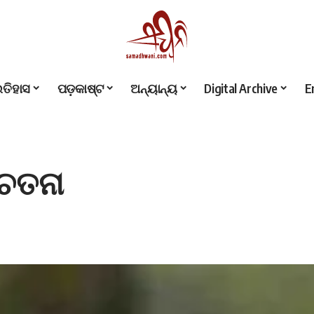
ଇତିହାସ
ପଡ଼କାଷ୍ଟ
ଅନ୍ୟାନ୍ୟ
Digital Archive
E
ଚେତନା