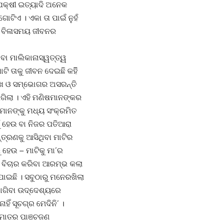
ପକ୍ଷୀ ଇତ୍ୟାଦି ଅନେକ
ଟିଏ । ଏକା ତା ପାଇଁ ନୁହଁ
ବଂ ବିଳାସମୟ ଜୀବନର
ବା ମାଲିକାନାସ୍ୱତ୍ତ୍ୱ
ି ତାକୁ ଜୀବନ ଦେଇଛି କହିି
 ସୁଖ ଓ ସମ୍ଭୋଗର ଅସରନ୍ତି
ଲାଗିଲା । ଏହି ମଣିଷମାନଙ୍କର
ମାନଙ୍କୁ ମଧ୍ୟ ସଂକ୍ରମିତ
 ହେଉ ବା ନିଜର ପତିଆରା
୍ତ୍ରଣକୁ ଆସିଥିବା ମାଟିର
ହେଉ – ମାଟିକୁ ମା’ର
ିଷ ବିଚାର କରିବା ଆରମ୍ଭ କଲା
ାଇଛି । ସବୁଠାରୁ ମନେରଖିଲା
 ମାଗିବା ଉଦ୍ଦେଶ୍ୟରେ
ହିଁ ସୂଚଗ୍ର ମେଦିନି’ ।
 ମାତ୍ର ପାଞ୍ଚଜଣ