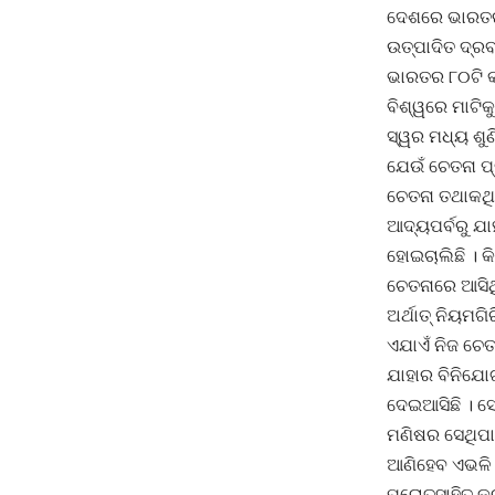
ଦେଶରେ ଭାରତର 
ଉତ୍ପାଦିତ ଦ୍ରବ
ଭାରତର ୮୦ଟି କମ
ବିଶ୍ୱରେ ମାଟିକ
ସ୍ୱର ମଧ୍ୟ ଶୁଣ
ଯେଉଁ ଚେତନା ପ୍
ଚେତନା ତଥାକଥିତ
ଆଦ୍ୟପର୍ବରୁ ଯା
ହୋଇଚାଲିଛି । କ
ଚେତନାରେ ଆସିଥି
ଅର୍ଥାତ୍ ନିୟମଗ
ଏଯାଏଁ ନିଜ ଚେତ
ଯାହାର ବିନିଯୋ
ଦେଇଆସିଛି । ସେ
ମଣିଷର ସେଥିପାଇ
ଆଣିହେବ ଏଭଳି ଏ
ପ୍ରୋତ୍ସାହିତ କର