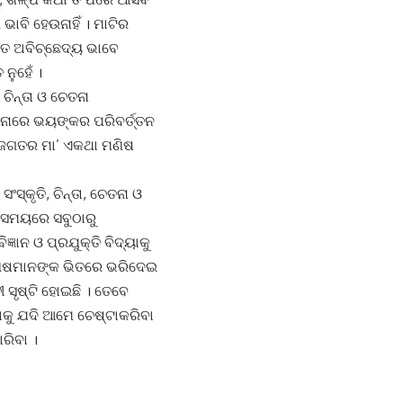
ଭାବି ହେଉନାହିଁ । ମାଟିର
ୟତ ଅବିଚ୍ଛେଦ୍ୟ ଭାବେ
ନୁହେଁ ।
ଚିନ୍ତା ଓ ଚେତନା
ତନାରେ ଭୟଙ୍କର ପରିବର୍ତ୍ତନ
ଜୀବଜଗତର ମା’ ଏକଥା ମଣିଷ
ସଂସ୍କୃତି, ଚିନ୍ତା, ଚେତନା ଓ
 ସମୟରେ ସବୁଠାରୁ
୍ଞାନ ଓ ପ୍ରଯୁକ୍ତି ବିଦ୍ୟାକୁ
ଣିଷମାନଙ୍କ ଭିତରେ ଭରିଦେଇ
 ସୃଷ୍ଟି ହୋଇଛି । ତେବେ
ବାକୁ ଯଦି ଆମେ ଚେଷ୍ଟାକରିବା
ରିବା ।