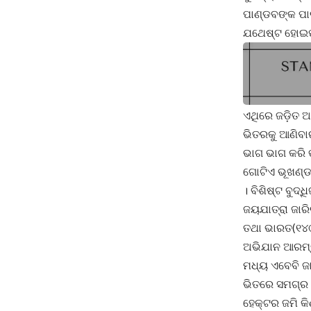
ପାଣ୍ଡବଙ୍କ ପାଇ
ଯଥେଷ୍ଟ ହୋଇପା
ଏଥିରେ ଜଡ଼ିତ ଅ
ଭିତରକୁ ଆଣିବାର
ଭାଗ ଭାଗ କରି ତ
ଗୋଟିଏ ଭୂଖଣ୍ଡ
। ବିଶିଷ୍ଟ ବୁଦ୍
ଜୟଯାତ୍ରା ଜାରି
ତଥା ଭାରତ(୧୪୯
ଅଭିଯାନ ଆରମ୍ଭ
ମଧ୍ୟ ଏବେବି ଜା
ଭିତରେ ସମଗ୍ର ବ
ହେକ୍ଟର ଜମି କି