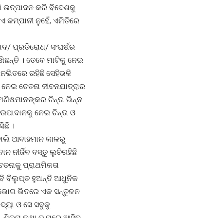
 ଉତ୍ପାଦନ କରି ବିଦେଶକୁ
 କମ୍ପାନୀ ନୁହେଁ, ଏମିତିରେ
ାଦ/ ପ୍ରତିରୋଧ/ ସଂଘର୍ଷର
ଖିଛନ୍ତି । ତେବେ ମାଟିକୁ ନେଇ
ନଭିତରେ ରହିଛି ସେହିଭଳି
କୁ ନେଇ ଚେତନା ଜୀବନଯାତ୍ରାର
ମଣିଷମାନଙ୍କର ଚିନ୍ତା ଭିନ୍ନ
ଉପାଦାନକୁ ନେଇ ଚିନ୍ତା ଓ
ିଛି ।
ବୋଲି ଆବାହମାନ କାଳରୁ
ନୀର୍ଜିବ ବସ୍ତୁ ଲୁଚିରହିଛି
ତନାକୁ ପ୍ରାଥମିକତା
ବିଲୁପ୍ତ ହୁଅନ୍ତି ଆଧୁନିକ
ସମ୍ଭୋଗ ଭିତରେ ଏକ ସନ୍ତୁଳନ
ଦ୍ୟା ଓ ସେ ସବୁକୁ
ନ୍‌, ଶିଳ୍ପ କଥା ତ ପରେ ଆସିବ