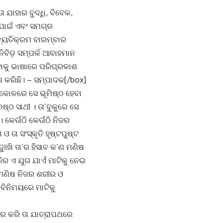
 ଯାହାର ବୁଦ୍ଧି, ବିବେକ,
ା ପାଇଁ ଏବଂ ସମଗ୍ର
ବ୍ୟତିକ୍ରମ ବାରମ୍ବାର
ନିବିଡ଼ ସମ୍ପର୍କ ଆବାହମାନ
ାହାକୁ ଭାଷାରେ ପରିପ୍ରକାଶ
ଶ କରିଛି। – ସମ୍ପାଦକ[/box]
ର କୋଳରେ ସେ ଭୂମିଷ୍ଠ ହେବା
େଷ୍ଠ ସାଥୀ । ତା’ବୁକୁରେ ସେ
ଛି । କେଉଁଠି କେଉଁଠି ନିଜର
 ଓ ତା ସଂସ୍କୃତି ହୃଷ୍ଟପୁଷ୍ଟ
ୁଃଖି ତା’ର ହିସାବ କ’ଣ ମଣିଷ
ଜିର ଏ ଯୁଗ ଯାଏଁ ମାଟିକୁ ନେଇ
ି ମଣିଷ ନିଜର ଶରୀର ଓ
 ବିନିମୟରେ ମାଟିକୁ
ର କରି ତା ଯାତ୍ରାପଥରେ