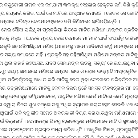
କରୁଟୋରୀ ନାମକ ଏକ କମ୍ପାନୀ ୩ଲକ୍ଷ ୧୧ହଜାର ହେକ୍ଟର ଜମି କିଣି କୃଷି
୍ୟ ରପ୍ତାନୀ କରିବା ପାଇଁ ସେ ମାଟିରେ ଆସ୍ଥାନ ଜମାଇଛି । କେବଳ ସେ ଗୋଟିଏ
୍ପାନୀ ଦରିଦ୍ର ଦେଶମାନଙ୍କରେ ଜମି କିଣିବାରେ ଲାଗିପଡ଼ିଛନ୍ତି ।
ୁ ନେଇ ସୌଦା ଚାଲିଥିବା ପ୍ରକ୍ରିୟା ଭିତରେ ମାଟିର ମଣିଷମାନଙ୍କର ପ୍ରତିବ
ିବାକୁ ମିଳୁଛି । ଅନେକ ମୂଲ୍ୟ ଦେଇ ସେମାନେ ମା’ମାଟି ପାଇଁ ସଂଘର୍ଷକୁ ଜାରିର
ରକୃତି ସହ ରହିଆସିଥିବା ମଣିଷ (ଯାହାଙ୍କୁ ଆମେ ଆଦିବାସୀ କହୁ) ମାନଙ୍କର ମ
 ସଭ୍ୟ ସମାଜରେ ନାହିଁ । ପ୍ରକୃତି ସହ ରହିଆସିଥିବା ମଣିଷମାନଙ୍କର ମାଟି
ହା ଥିଲା ତାହାହିଁ ରହିଆସିଛି, ଯଦିଓ ସେମାନଙ୍କ ଭିତରୁ ‘ସଭ୍ୟ’ ହୋଇଯାଇଥିବା 
ିନ୍ତୁ ସଭ୍ୟ ସମାଜରେ ମଣିଷର ସମ୍ପଦ, ଲାଭ ଓ ଲୋଭ ଇତ୍ୟାଦି ଅପ୍ରାକୃତିକ 
ବା ପରିବର୍ତ୍ତନକୁ ଆଧାର କରି ମାଟିକୁ ନେଇ ଥିବା ଚେତନାରେ ପରିବର୍ତ୍ତନ ଆସ
ିରିର ଡଙ୍ଗରିଆମାନେ ମାଟିକୁ କେବଳ ନିଜର ନୁହେଁ ସମସ୍ତ ଜୀବସତ୍ତାର ମା’ 
ନାକୁ ନେଇ ଦୃଢ଼ ରହିଥିବାବେଳେ, ଆଧୁନିକ ମଣିଷ କେଉଁ ମାଟିରେ କେଉଁ ମୂଲ୍ୟବାନ 
ଗ ଦ୍ୱାରା ନିଜର ଶୁଖ ସମ୍ଭୋଗକୁ ଅଧିକ ବ୍ୟାପକ କରାଇହେବ ସେଭଳି ଏକ ଚେ
ଥିପାଇଁ ଯଦି ସବୁ ଜୀବ ସମେତ ଅଦରକାରୀ ବିଚାର କରାଯାଉଥିବା ମଣିଷମାନେ ବି 
ଁ ଚିନ୍ତାନାହିଁ । ସେମାନଙ୍କ ଭିତରୁ ଚାଲାକଚତୁର ମଣିଷମାନେ ମାଟି ଓ ସୁଖ
କ ପ୍ରବଞ୍ଚନାର ପ୍ରଚାର ମଧ୍ୟ କରିଥାନ୍ତି । ଆଧୁନିକ ବିଜ୍ଞାନ, ପ୍ରଯୁକ୍ତିବି
ୁଥିବା ପୁଞ୍ଜି ମାଟିର ଭବିଷ୍ୟତ ସମ୍ପର୍କରେ ଆଦୌ ଚିନ୍ତିତ ନୁହେଁ । ଖଣିଖାଦା