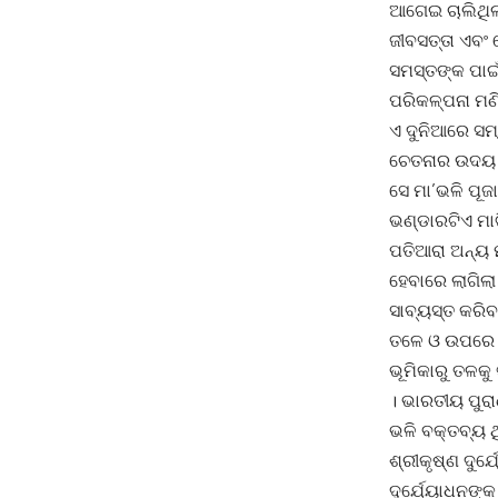
ଆଗେଇ ଚାଲିଥିଲ
ଜୀବସତ୍ତା ଏବଂ 
ସମସ୍ତଙ୍କ ପାଇଁ
ପରିକଳ୍ପନା ମଣ
ଏ ଦୁନିଆରେ ସମ୍
ଚେତନାର ଉଦୟ ହେ
ସେ ମା’ଭଳି ପୂଜ
ଭଣ୍ଡାରଟିଏ ମାଟ
ପତିଆରା ଅନ୍ୟ 
ହେବାରେ ଲାଗିଲ
ସାବ୍ୟସ୍ତ କରିବ
ତଳେ ଓ ଉପରେ ଥ
ଭୂମିକାରୁ ତଳକୁ
। ଭାରତୀୟ ପୁରା
ଭଳି ବକ୍ତବ୍ୟ ଥ
ଶ୍ରୀକୃଷ୍ଣ ଦୁର୍
ଦୁର୍ଯ୍ୟୋଧନଙ