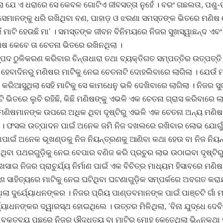
ା ଯେ ଏ ଧରାରେ ସେ କେବଳ ଗୋଟିଏ ଜୀବସତ୍ତା ନୁହେଁ । ବରଂ ଗଛଲତା, ପଶୁ-
ସେମାନଙ୍କୁ ଧରି ରଖିଥିବା ବଣ, ପାହାଡ଼ ଓ ଝରଣା ସମସ୍ତଙ୍କ ଭିତରେ ମଣିଷ ଗୋ
 ମାଟି ହେଉଛି ମା’ । ସମସ୍ତଙ୍କ ଜୀବନ ବିନିମୟରେ ନିଜର ସୁଖସ୍ୱାଛନ୍ଦ ଏ
ିଷ କେବେ ତା ଚେତନା ଭିତରେ ରଖିନଥିଲା ।
ପଦ ଠୁଳିକରଣ କରିବାର ଚିନ୍ତାଧାରା ତଥା ବ୍ୟକ୍ତିଗତ ସମ୍ପତ୍ତିର ଉତ୍ପତ୍ତି 
ବାଦିନରୁ ମଣିଷର ମାଟିକୁ ନେଇ ଚେତନାଟି ଦୋହଲିବାରେ ଲାଗିଲା । ଯେଉଁ ମାଟ
ା କରିଆସୁଥିଲା ସେହି ମାଟିକୁ ସେ କାମଧେନୁ ଭଳି ଦେଖିବାରେ ଲାଗିଲା । ନିଜର
ି ଭିତରେ ଲୁଚି ରହିଛି, କିଛି ମଣିଷଙ୍କୁ ଏଭଳି ଏକ ଚେତନା ଗ୍ରାସ କରିବାରେ 
ମଣିଷମାନଙ୍କ ଉପରେ ଅଧିକ ଥିବା ଦୃଷ୍ଟିରୁ ଏଭଳି ଏକ ଚେତନା ଅନ୍ୟ ମଣିଷ
ା । ଫସଲ ଉତ୍ପାଦନ ପାଇଁ ଅନେକ ଜମି ନିଜ ଦଖଲରେ ରଖିବାର ଲୋଭ ଯୋଗୁଁ
ାପାଇଁ ଅନେକ ଭୂଖଣ୍ଡକୁ ନିଜ ନିୟନ୍ତ୍ରଣକୁ ଆଣିବା କଥା ହେଉ ବା ନିଜ ନିୟନ
ିବା ପଥରଗୁଡ଼ିକୁ ନେଇ ବେପାର ବଣିଜ କରି ପ୍ରଚୁର ଲାଭ ଉଠାଇବା ଦୃଷ୍ଟିରୁ 
 ଖସାଇ ନିଜର ପ୍ରାଚୁର୍ଯ୍ୟ ନିର୍ମାଣ ପାଇଁ ଏକ ବିଚିତ୍ର ମାଧ୍ୟମ ହିସାବରେ ମଣ
ଣ ସାହିତ୍ୟରେ ମାଟିକୁ ନେଇ ଘଟିଥିବା ଘଟଣାଗୁଡ଼ିକ ସମ୍ପର୍କରେ ଅବଗତ କରାଯ
ିଲା ଦୁର୍ଯ୍ୟୋଧନଙ୍କର । ନିଜର ପ୍ରିୟ ପାଣ୍ଡବମାନଙ୍କ ପାଇଁ ପାଞ୍ଚଟି ଗାଁ
ଯ୍ୟୋଧନଙ୍କର ଦ୍ୱାରସ୍ଥ ହୋଇଥିଲେ । ଉତ୍ତର ମିଳିଥିଲା, ‘ବିନା ଯୁଦ୍ଧେ ଦେବିନା
୍କ ବକ୍ତବ୍ୟ ପଛରେ ନିଜର ଔଦ୍ଧତ୍ୟ ବା ମାଟିର ମୋହ କେତେଥିଲା ଭିନ୍ନକଥା