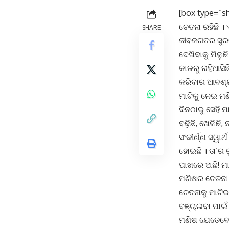
[box type=”sh
ଚେତନା ରହିଛି ।
SHARE
ଜୀବଜଗତର ସୁରକ
ଦେଖିବାକୁ ମିଳୁ
କାଳରୁ ରହିଆସିଛ
କରିବାର ଆବଶ୍ୟକ
ମାଟିକୁ ନେଇ ମଣ
ଦିନଠାରୁ ସେହି ମ
ବଢ଼ିଛି, ଖେଳିଛି, 
ସଂକୀର୍ଣ୍ଣ ସ୍ୱାର
ହୋଇଛି । ତା’ର 
ପାଖରେ ଅଛି! ମା
ମଣିଷର ଚେତନା ଭ
ଚେତନାକୁ ମାଟିର
ବଞ୍ଚାଇବା ପାଇଁ 
ମଣିଷ ଯେତେବେଳ