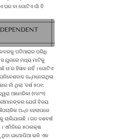
ଏ ଘର ବା ଗୋଟିଏ ଗାଁ ବି
ଳେବରକୁ ପତିଆରାର ପରିଧି
ାସ ଯୁଗରେ ମଧ୍ୟ ମାଟିକୁ
ତା’ର ହିସାବ ନାହିଁ । ଗୋଟିଏ
ଉପନିବେଶବାଦ ଜନ୍ମନେଇଥିଲା
ର ନାଁ ଥିଲା ‘ବର୍ଷ ୫୦୧:
ଦ୍ୱରା ଆମେରିକା (୧୪୯୨)
ାରୀମାନଙ୍କର ଯେଉଁ ବିଜୟ
ଔପଚାରିକ ଅନ୍ତ ହେଲାପରେ
କୁ ଚାଲିଯାଉଛି । ଗତ ଦଶବର୍ଷ
ି । ଏମିତିରେ ୫୦ଲକ୍ଷ
 ସଢ଼ୁଥିବା ଇଥୋପିଆ ଭଳି ଏକ