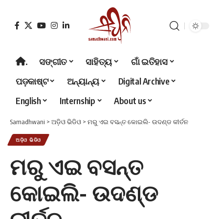
.
ସଙ୍ଗୀତ
ସାହିତ୍ୟ
ଗାଁ ଇତିହାସ
ପଡ଼କାଷ୍ଟ
ଅନ୍ୟାନ୍ୟ
Digital Archive
English
Internship
About us
Samadhwani
>
ଅଡ଼ିଓ ଭିଡିଓ
>
ମରୁ ଏଇ ବସନ୍ତ କୋଇଲି- ଉଦଣ୍ଡ କୀର୍ତନ
ଅଡ଼ିଓ ଭିଡିଓ
ମରୁ ଏଇ ବସନ୍ତ
କୋଇଲି- ଉଦଣ୍ଡ