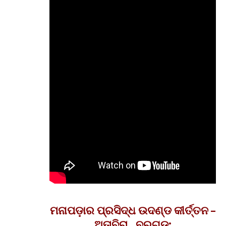
ମନାପଡ଼ାର ପ୍ରସିଦ୍ଧ ଉଦଣ୍ଡ କୀର୍ତ୍ତନ –
ଅତାବିରା , ବରଗଡ଼: