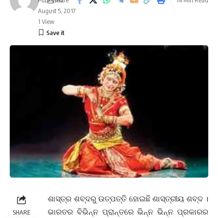
14 Min Read
August 5, 2017
1 View
ଶାସ୍ତ୍ର ଶବ୍ଦରୁ ଉତ୍ପତ୍ତି ହୋଇଛି ଶାସ୍ତ୍ରୀୟ ଶବ୍ଦ ।
ଭାରତର ବିଭିନ୍ନ ପ୍ରାନ୍ତରେ ଭିନ୍ନ ଭିନ୍ନ ପ୍ରକାରର
SHARE