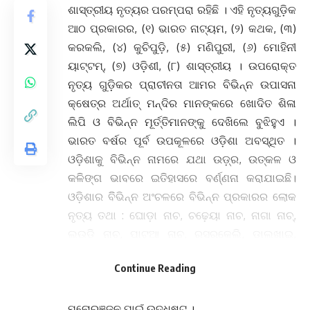
ଶାସ୍ତ୍ରୀୟ ନୃତ୍ୟର ପରମ୍ପରା ରହିଛି । ଏହି ନୃତ୍ୟଗୁଡ଼ିକ
ଆଠ ପ୍ରକାରର, (୧) ଭାରତ ନାଟ୍ୟମ, (୨) କଥକ, (୩)
କରକଲି, (୪) କୁଚିପୁଡ଼ି, (୫) ମଣିପୁରୀ, (୬) ମୋହିନୀ
ୟାଟ୍ଟମ୍, (୭) ଓଡ଼ିଶୀ, (୮) ଶାସ୍ତ୍ରୀୟ । ଉପରୋକ୍ତ
ନୃତ୍ୟ ଗୁଡ଼ିକର ପ୍ରାଚୀନତା ଆମର ବିଭିନ୍ନ ଉପାସନା
କ୍ଷେତ୍ର ଅର୍ଥାତ୍ ମନ୍ଦିର ମାନଙ୍କରେ ଖୋଦିତ ଶିଳା
ଲିପି ଓ ବିଭିନ୍ନ ମୂର୍ତ୍ତିମାନଙ୍କୁ ଦେଖିଲେ ବୁଝିହୁଏ ।
ଭାରତ ବର୍ଷର ପୂର୍ବ ଉପକୂଳରେ ଓଡ଼ିଶା ଅବସ୍ଥିତ ।
ଓଡ଼ିଶାକୁ ବିଭିନ୍ନ ନାମରେ ଯଥା ଉଡ଼୍ର, ଉତ୍କଳ ଓ
କଳିଙ୍ଗ ଭାବରେ ଇତିହାସରେ ବର୍ଣ୍ଣନା କରାଯାଇଛି।
ଓଡ଼ିଶାର ବିିଭିନ୍ନ ଅଂଚଳରେ ବିଭିନ୍ନ ପ୍ରକାରର ଲୋକ
ନୃତ୍ୟ ତଥା : ଘୋଡ଼ା ନାଚ, ଚଢ଼େୟା ନାଚ, ନାଗା ନାଚ୍,
ଲଉଡ଼ି ନାଚ, ପାଟୁଆ ନାଚ, ରସରକେଲି, ଡ଼ାଲଖାଇ,
ରଣପା ନାଚ ପ୍ରଚଳିତ । ଲୋକ ନୃତ୍ୟ ବ୍ୟତୀତ କେତେକ
Continue Reading
ଆଦିବାସୀ ନୃତ୍ୟ ଯଥା : ଦେଶୀଆ, ଗଡ଼ବା, କନ୍ଧ ନାଚ,
ପରଦା ନାଚ ଓ ସଉରା ନାଚ ମଧ୍ୟ ଲୋକମାନଙ୍କର
ମନୋରଞ୍ଜନ ପାଇଁ ଉଦ୍ଧିଷ୍ଟ ।