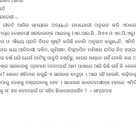
ଳା ରକତ ଆମର
ାତି
 ପରଦେଶୀ …
ହି ଗୀତଟି ଆଜିର ସମୟରେ ଅତ୍ୟନ୍ତ ଉପଯୋଗୀ ଅନୁଭବ କରି ଏଠାରେ
୍ର ଦେଶବାସୀ ସରକାରଙ୍କ ଆଇନକୁ (ଏନ.ଆର.ସି , ସିଏଏ ଓ ଏନ.ପି.ଏକୁ) 
 ଓ ଐକ୍ୟ ପ୍ରତି ବିପଦ ସୃଷ୍ଟି କରିଛି ବୋଲି ଅନୁଭବ କରୁଛନ୍ତି, ଏମିତି 
ଇବାର ଭୟ ଆଦିବାସୀ, ଦଳିତ, ଭୂମିହୀନ, ବିସ୍ଥାପିତ ମଣିଷର ରାତିର ନିଦ ହ
 ବର୍ଷ ଧରି ଯେଉଁ ମାଟିକୁ ଜାବୁଡି ବଞ୍ଚିଛୁ, କାଗଜ ଖଣ୍ଡେ ନାହିଁ ବୋଲି କଣ
ଦେଶର ସରକାରକୁ ପ୍ରମାଣ ଦେବାପାଇଁ ଆମ ପାଖରେ ଆଜି କିଛି ନାହିଁ କି କେ
? କେଡେ ହୀନିମାନ କରୁଛି ଏ ସରକାର ବାପୁଡ଼ା । ଆଉ ସହି ହେଉନି, ଲଢ଼ିବାକୁ 
ାରୁ ଦେଶକୁ ବଞ୍ଚାଇବାକୁ ହେବ । ସାଧାରଣ ଭାରତବାସୀଙ୍କ ମନରେ ଏମିତି
ତାକୁ ତା’ ହକ ଦେବାପାଇଁ ତା’ ସହିତ ଛିଡାହୋଇରହିବ ? – ସମ୍ପାଦକ