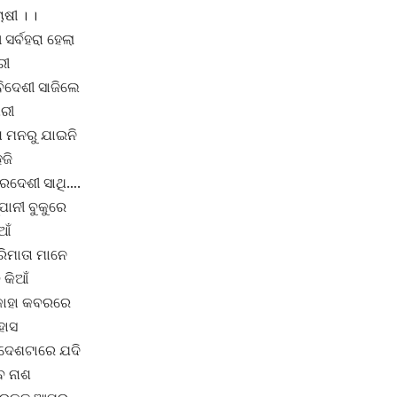
ାଷୀ । ।
ସର୍ବହରା ହେଲା
ରୀ
ିଦେଶୀ ସାଜିଲେ
ିରୀ
ା ମନରୁ ଯାଇନି
ଜି
ପରଦେଶୀ ସାଥି….
ପାନୀ ବୁକୁରେ
ଆଁ
ରିମାତା ମାନେ
 କିଆଁ
 କାହା କବରରେ
ହାସ
ଦେଶଟାରେ ଯଦି
େ ନାଶ