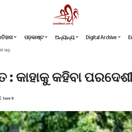
ଇତିହାସ
ପଡ଼କାଷ୍ଟ
ଅନ୍ୟାନ୍ୟ
Digital Archive
E
ୀ ସାଥି
 : କାହାକୁ କହିବା ପରଦେଶୀ