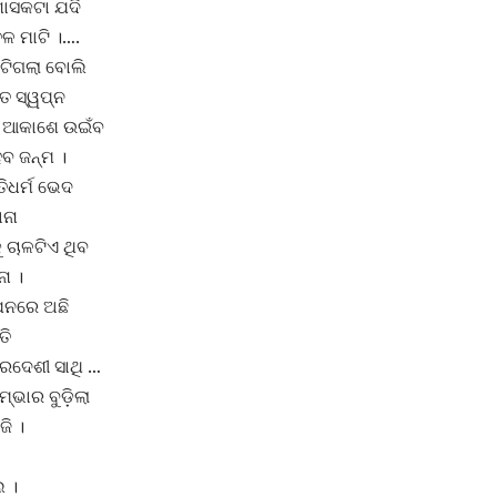
 ଶାସକଟା ଯଦି
ଳ ମାଟି ।….
ିଟିଗଲା ବୋଲି
େ ସ୍ୱପ୍ନ
ୁଜ ଆକାଶେ ଉଇଁବ
ବ ଜନ୍ମ ।
ିଧର୍ମ ଭେଦ
ାନା
କୁ ଚାଳଟିଏ ଥିବ
ା ।
ନରେ ଅଛି
ତି
ପରଦେଶୀ ସାଥି …
ମ୍ଭାର ବୁଡ଼ିଲା
ଜି ।
େ ।