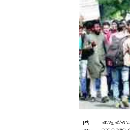
କାହାକୁ କହିବା 
ନିଜେ ବାଛୁଥିବା