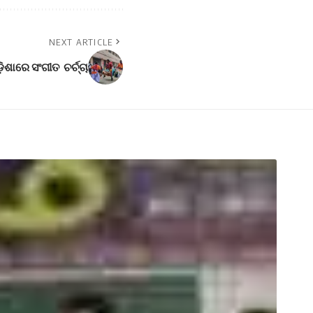
NEXT ARTICLE
଼ିଶାରେ ସଂଗୀତ ଚର୍ଚ୍ଚା