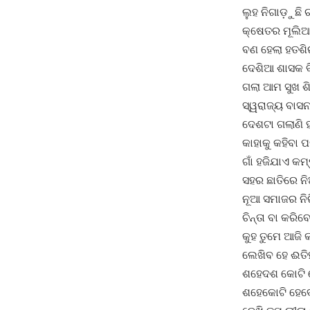
ଲୁହ ନିଗାଡ଼ୁଛି ଚ
କ୍ଷେତର ମୂଲିଆ 
ବଣ ହେଲା ହତଶି
ଦେଶିଆ ଶାସକ ବ
ଗଲା ଆମ ସୁଖ ଶ
ସ୍ୱରାଜ୍ୟ ବାସନ
ଦେଶଟା ଗଲାଣି ହ
କାହାକୁ କହିବା 
ଗାଁ ହଜିଯାଏ କମ୍
ସହର ଛାତିରେ ନି
ନୂଆ ସମାଜର ନି
ଚିନ୍ତା ବା କରିବେ
କୁହ ତୁମେ ଆଜି
ଲେଖିବ ହେ ଈତି
ଶହେଦଶ କୋଟି 
ଶହେକୋଟି ହେବ