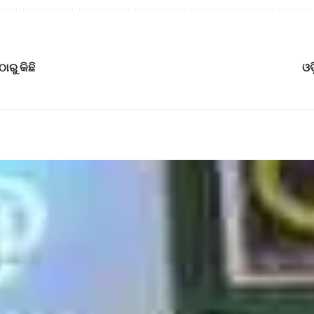
ାରୁ କିଛି
ଓଡ