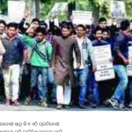
ପରଦେଶୀ ସାଥି କିଏ ଏଠି ପ୍ରତିବେଶୀ
 ଶାସକଟା ଯଦି କାଢିନିଏ ପାଦତଳ ମାଟି