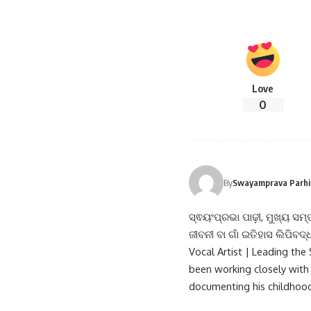
Love
0
By
Swayamprava Parhi (
ସ୍ଵୟଂପ୍ରଭା ପାଢ଼ୀ, ମୁଖ୍ୟ ସମ୍
ଜୀବନୀ ବା ଗାଁ ଇତିହାସ ଲିପିବଦ
Vocal Artist | Leading th
been working closely with 
documenting his childhood