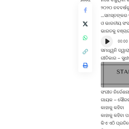
SHARE
୨୦୨୦ ନବବର୍ଷକ
…ସମସ୍ତଙ୍କର ସୁ
ଓ ଭାରତୀୟ ସଂସ
ଭାରତକୁ ବଞ୍ଚା
Audio
00:00
Player
ସମଧ୍ୱନି ଦ୍ୱାର
ଗୀତିକାର – ସୁ
ସଂଗୀତ ନିର୍ଦେଶ
ଗାୟକ – ସୌର
କାହାକୁ କହିବା
କାହାକୁ କହିବା 
କିଏ ଏଠି ପ୍ରତି