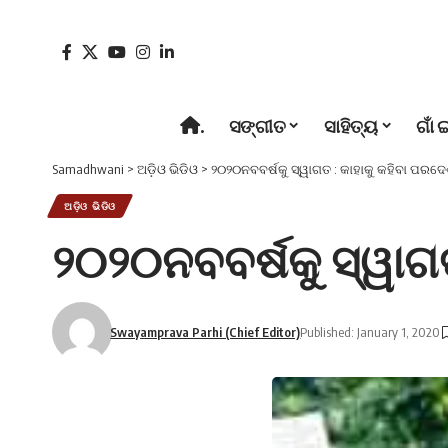
.
ସଙ୍ଗୀତ
ସାହିତ୍ୟ
ଗାଁ 
Samadhwani
>
ଅଡ଼ିଓ ଭିଡିଓ
>
୨୦୨୦ନବବର୍ଷକୁ ସ୍ୱାଗତ : କାହାକୁ କହିବା ପରଦେଶ
ଅଡ଼ିଓ ଭିଡିଓ
୨୦୨୦ନବବର୍ଷକୁ ସ୍ୱାଗତ
Swayamprava Parhi (Chief Editor)
Published: January 1, 2020