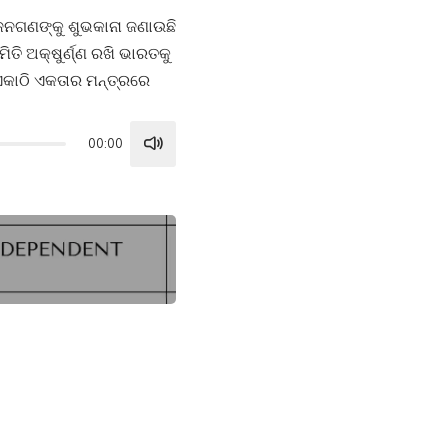
ଜନଗଣଙ୍କୁ ଶୁଭକାନା ଜଣାଉଛି
ିତି ଅକ୍ଷୁର୍ଣ୍ଣ ରଖି ଭାରତକୁ
ଏକାଠି ଏକତାର ମନ୍ତ୍ରରେ
00:00
Use
Up/Down
Arrow
keys
to
increase
or
decrease
volume.