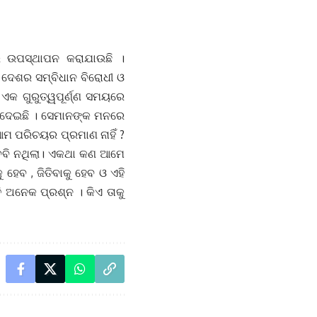
 ଉପସ୍ଥାପନ କରାଯାଉଛି ।
ଦେଶର ସମ୍ବିଧାନ ବିରୋଧୀ ଓ
ଏକ ଗୁରୁତ୍ୱପୂର୍ଣ୍ଣ ସମୟରେ
ଜାଇଦେଇଛି । ସେମାନଙ୍କ ମନରେ
 ଆମ ପରିଚୟର ପ୍ରମାଣ ନାହିଁ ?
ବେବି ନଥିଲା। ଏକଥା କଣ ଆମେ
ହେବ , ଜିତିବାକୁ ହେବ ଓ ଏହି
 ଅନେକ ପ୍ରଶ୍ନ । କିଏ ତାକୁ