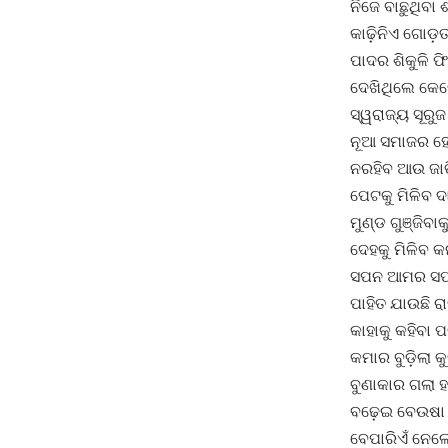
ନିଜେ ବାଛୁଥିବା
କାଢ଼ିନିଏ ଗୋଡ଼ତ
ପାଦର ଶିକୁଳି ଫ
ଦେଖିଥିଲେ କେତ
ସ୍ୱରାଜ୍ୟ ସୂର
ନୂଆ ସମାଜର ହେ
ନରହିବ ଆଉ ଜାତ
ପେଟକୁ ମିଳିବ ଦ
ମୁଣ୍ଡ ଗୁଞ୍ଜିବା
ଦେହକୁ ମିଳିବ କନ
ସପନ ଆମର ସପ
ପାହିତ ଯାଉଛି ରା
କାହାକୁ କହିବା 
କମାର ବୁଡ଼ିଲା କୁ
ବୁଣାକାର ଗଲା ହ
ବଢ଼େଇ ବେଉଷା
ବେପାରିଏଁ ନେଲ