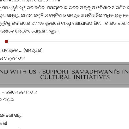
ୁ ସମଧ୍ୱନି ସ୍ୱାଗତ କରିବା ସମୟରେ ଭାରତବାସୀଙ୍କୁ ଓ ଓଡ଼ିଶାର ଅଗଣିତ 
ଖ ସମୃଦ୍ଧି କାମନା କରୁଛି ଓ ବଞ୍ଚିବାର ସମସ୍ତ ସାମ୍ବିଧାନିକ ଅଧିକାରକୁ କେମ
୍କୃତିକୁ ଉଦାରତାର ସହ ଏକସୂତ୍ରରେ ବାନ୍ଧି ରଖାଯାଇପାରିବ… ଭାରତ ବାସୀ 
ଇରଖିବେ ଆଶାଟିଏ ପୋଷଣ କରୁଛି ।
ା ପ୍ରସ୍ତୁତ ….(ସମସ୍ୱର)
ଧୀର ପଟ୍ଟନାୟକ
ନା – ତ୍ରିଲୋଚନ ନାୟକ
ଭ ନାୟକ
ପରଦେଶୀ ସାଥି
ବେଶୀ