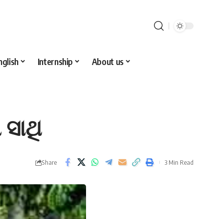
nglish
Internship
About us
 ସାଥି
Share
3 Min Read