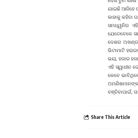
ଦେଖି ତୁମ ଲୀ
ଯାଇଛି ଆଜିହେ ତ
କାହାକୁ କହିବା
ସମଧ୍ୱନିର ଏ
ଯେତେବେଳେ ସମଗ
ଦେଶର ଅଖଣ୍ଡତା
ଭିଟାମାଟି ହରା
ଭୟ, ହଜାର ହଜାର
ଏହି ସ୍ୱାଧୀନ 
କେବେ ଭାବିଥିଲେ
ଅମଣିଷମାନଙ୍କଠ
ବଞ୍ଚିବାପାଇଁ, 
Share This Article