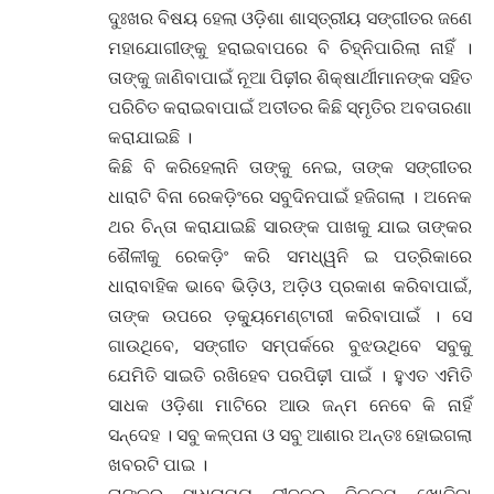
ଦୁଃଖର ବିଷୟ ହେଲା ଓଡ଼ିଶା ଶାସ୍ତ୍ରୀୟ ସଙ୍ଗୀତର ଜଣେ
ମହାଯୋଗୀଙ୍କୁ ହରାଇବାପରେ ବି ଚିହ୍ନିପାରିଲା ନାହିଁ ।
ତାଙ୍କୁ ଜାଣିବାପାଇଁ ନୂଆ ପିଢ଼ୀର ଶିକ୍ଷାର୍ଥୀମାନଙ୍କ ସହିତ
ପରିଚିତ କରାଇବାପାଇଁ ଅତୀତର କିଛି ସ୍ମୃତିର ଅବତାରଣା
କରାଯାଇଛି ।
କିଛି ବି କରିହେଲାନି ତାଙ୍କୁ ନେଇ, ତାଙ୍କ ସଙ୍ଗୀତର
ଧାରାଟି ବିନା ରେକଡ଼ିଂରେ ସବୁଦିନପାଇଁ ହଜିଗଲା । ଅନେକ
ଥର ଚିନ୍ତା କରାଯାଇଛି ସାରଙ୍କ ପାଖକୁ ଯାଇ ତାଙ୍କର
ଶୈଳୀକୁ ରେକଡ଼ିଂ କରି ସମଧ୍ୱନି ଇ ପତ୍ରିକାରେ
ଧାରାବାହିକ ଭାବେ ଭିଡ଼ିଓ, ଅଡ଼ିଓ ପ୍ରକାଶ କରିବାପାଇଁ,
ତାଙ୍କ ଉପରେ ଡ଼କ୍ୟୁମେଣ୍ଟାରୀ କରିବାପାଇଁ । ସେ
ଗାଉଥିବେ, ସଙ୍ଗୀତ ସମ୍ପର୍କରେ ବୁଝଉଥିବେ ସବୁକୁ
ଯେମିତି ସାଇତି ରଖିହେବ ପରପିଢ଼ୀ ପାଇଁ । ହୁଏତ ଏମିତି
ସାଧକ ଓଡ଼ିଶା ମାଟିରେ ଆଉ ଜନ୍ମ ନେବେ କି ନାହିଁ
ସନ୍ଦେହ । ସବୁ କଳ୍ପନା ଓ ସବୁ ଆଶାର ଅନ୍ତଃ ହୋଇଗଲା
ଖବରଟି ପାଇ ।