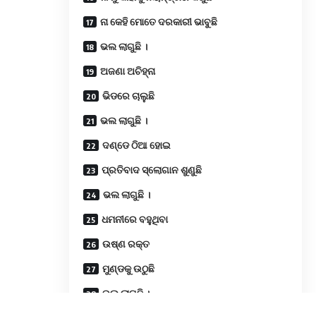
ନା କେହି ମୋତେ ଦରକାରୀ ଭାବୁଛି
ଭଲ ଲାଗୁଛି ।
ଅଜଣା ଅଚିହ୍ନା
ଭିଡରେ ଚାଲୁଛି
ଭଲ ଲାଗୁଛି ।
ଦଣ୍ଡେ ଠିଆ ହୋଇ
ପ୍ରତିବାଦ ସ୍ଲୋଗାନ ଶୁଣୁଛି
ଭଲ ଲାଗୁଛି ।
ଧମନୀରେ ବହୁଥିବା
ଉଷ୍ଣ ରକ୍ତ
ମୁଣ୍ଡକୁ ଉଠୁଛି
ଭଲ ଲାଗୁଛି ।