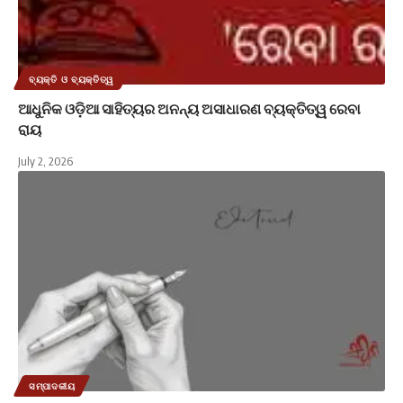
ବ୍ୟକ୍ତି ଓ ବ୍ୟକ୍ତିତ୍ୱ
ଆଧୁନିକ ଓଡ଼ିଆ ସାହିତ୍ୟର ଅନନ୍ୟ ଅସାଧାରଣ ବ୍ୟକ୍ତିତ୍ୱ ରେବା
ରାୟ
July 2, 2026
ସମ୍ପାଦକୀୟ