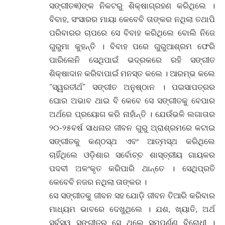
ସଙ୍ଗୀତଜ୍ଞ)ଙ୍କ ନିକଟରୁ ଶିକ୍ଷାଗ୍ରହଣ କରିଥିଲେ ।
ବିବାହ, ସଂସାରର ମାୟା କେବେବି ତାଙ୍କର ନଥିଲା ତଥାପି
ପରିବାରର ଚାପରେ ସେ ବିବାହ କରିଥିଲେ ବୋଲି ନିଜେ
ଗୁରୁମା କୁହନ୍ତି । ବିବାହ ପରେ ଗୁରୁଆଶ୍ରମ ଫେରି
ପାରିଲେନି ସେଥିପାଇଁ ଭଦ୍ରକରେ ରହି ସଙ୍ଗୀତ
ଶିକ୍ଷାଦାନ କରିବାପାଇଁ ମନସ୍ତ କଲେ । ଆରମ୍ଭ କଲେ
“ସ୍ୱରତୀର୍ଥ” ସଙ୍ଗୀତ ଅନୁଷ୍ଠାନ । ପଇସାପତ୍ରର
ଘୋର ଅଭାବ ଥାଇ ବି କେବେ ସେ ସଙ୍ଗୀତକୁ ବେପାର
ଅର୍ଥରେ ପ୍ରୟୋଗ କରି ନାହାଁନ୍ତି । ଯେଉଁଭଳି ଲଗାତାର
୨୦-୨୫ବର୍ଷ ସାଧନାର ଜୀବନ ଗୁରୁ ଅ୍ରାଶ୍ରମରେ କଟାଇ
ସଙ୍ଗୀତକୁ କଣ୍ଠସ୍ଥ ଏବଂ ଆତ୍ମସ୍ଥ କରିଥିଲେ
ଚାହିଁଥିଲେ ଓଡ଼ିଶାର ସର୍ବୋଚ୍ଚ ଶାସ୍ତ୍ରୀୟ ଗାୟକର
ପଦବୀ ଅଳଂକୃତ କରିପାରି ଥାନ୍ତେ । ସେଥିପ୍ରତି
କେବେବି ନଜର ନଥିଲା ତାଙ୍କର ।
ସେ ସଙ୍ଗୀତକୁ ଜୀବନ ସହ ଯୋଡ଼ି ଜୀବନ ତିଆରି କରିବାର
ମାଧ୍ୟମ ଭାବରେ ଦେଖୁଥିଲେ । ଯଶ, ଖ୍ୟାତି, ଅର୍ଥ
ସର୍ବସ୍ୱ ସଙ୍ଗୀତର ସେ ଥିଲେ ସମ୍ପୁର୍ଣ୍ଣ ବିରୋଧୀ ।