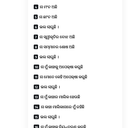
ନା ମଂଚ ଅଛି
ନା ଛାଂଚ ଅଛି
ଭଲ ଲାଗୁଛି ।
ନା ସ୍ୱୀକୃତିର ବୋଝ ଅଛି
ନା ସମ୍ମାନର ଶୋଷ ଅଛି
ଭଲ ଲାଗୁଛି ।
ନା ମୁଁ କାହାକୁ ଅପେକ୍ଷା କରୁଛି
ନା ମୋତେ କେହି ଅପେକ୍ଷା କରୁଛି
ଭଲ ଲାଗୁଛି ।
ନା ମୁଁ କାହାର ମାଲିକ ହେଉଛି
ନା କାହା ମାଲିକାନାରେ ମୁଁ ରହିଛି
ଭଲ ଲାଗୁଛି ।
ନା ମୁଁ କାହାକୁ ନିୟନ୍ତ୍ରଣ କରୁଛି