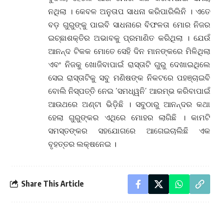
ନଥିଲା । କେବଳ ଅନୁତାପ ସାଧନା କରିପାରିଲିନି । ଏତେ
ବଡ଼ ଗୁରୁଙ୍କୁ ପାଇବି ସାଧନାରେ ବିଫଳତା ମୋର ନିଜର
ଇଚ୍ଛାଶକ୍ତିର ଅଭାବକୁ ପ୍ରମାଣିତ କରିଥିଲା । ଯେଉଁ
ଆନନ୍ଦ ଟିକକ ମୋତେ ସେହି ଦିନ ମାନଙ୍କରେ ମିଳିଥିଲା
ଏବଂ ନିଜକୁ ଖୋଜିବାପାଇଁ ରାସ୍ତାଟି ଗୁରୁ ଦେଖାଇଥିଲେ
ସେଇ ରାସ୍ତାଟିକୁ ସବୁ ମଣିଷଙ୍କ ନିକଟରେ ପହଞ୍ଚାଇବି
ବୋଲି ନିସ୍ପତ୍ତି ନେଇ ‘ସମଧ୍ୱନି’ ଆରମ୍ଭ କରିବାପାଇଁ
ଆଉଥରେ ଅଣ୍ଟା ଭିଡ଼ିଛି । ସବୁଠାରୁ ଆନନ୍ଦର କଥା
ହେଲା ଗୁରୁଙ୍କର ଏଥିରେ ମୋହର ଲାଗିଛି । କାମଟି
ସମସ୍ତଙ୍କର ସହଯୋଗରେ ଆଗେଇଚାଲିଛି ଏକ
ବୃହତ୍ତର ଲକ୍ଷନେଇ ।
Share This Article