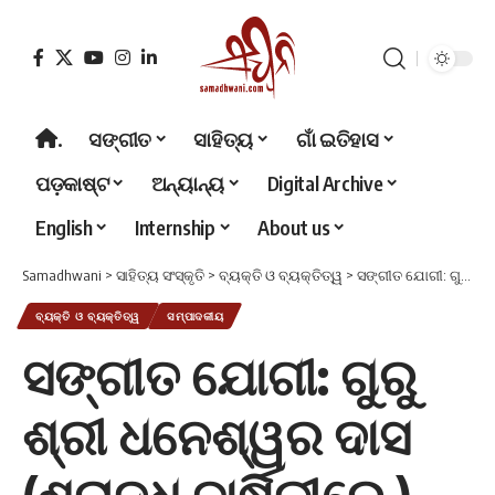
.
ସଙ୍ଗୀତ
ସାହିତ୍ୟ
ଗାଁ ଇତିହାସ
ପଡ଼କାଷ୍ଟ
ଅନ୍ୟାନ୍ୟ
Digital Archive
English
Internship
About us
Samadhwani
>
ସାହିତ୍ୟ ସଂସ୍କୃତି
>
ବ୍ୟକ୍ତି ଓ ବ୍ୟକ୍ତିତ୍ୱ
>
ସଙ୍ଗୀତ ଯୋଗୀ: ଗୁରୁ ଶ୍ରୀ ଧନେଶ୍ୱର ଦାସ (ଶ୍ରାଦ୍ଧ ବାର୍ଷିକୀରେ )
ବ୍ୟକ୍ତି ଓ ବ୍ୟକ୍ତିତ୍ୱ
ସମ୍ପାଦକୀୟ
ସଙ୍ଗୀତ ଯୋଗୀ: ଗୁରୁ
ଶ୍ରୀ ଧନେଶ୍ୱର ଦାସ