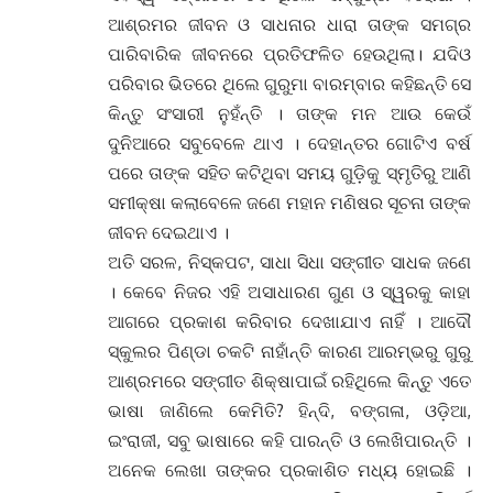
ଆଶ୍ରମର ଜୀବନ ଓ ସାଧନାର ଧାରା ତାଙ୍କ ସମଗ୍ର
ପାରିବାରିକ ଜୀବନରେ ପ୍ରତିଫଳିତ ହେଉଥିଲା। ଯଦିଓ
ପରିବାର ଭିତରେ ଥିଲେ ଗୁରୁମା ବାରମ୍ବାର କହିଛନ୍ତି ସେ
କିନ୍ତୁ ସଂସାରୀ ନୁହଁନ୍ତି । ତାଙ୍କ ମନ ଆଉ କେଉଁ
ଦୁନିଆରେ ସବୁବେଳେ ଥାଏ । ଦେହାନ୍ତର ଗୋଟିଏ ବର୍ଷ
ପରେ ତାଙ୍କ ସହିତ କଟିଥିବା ସମୟ ଗୁଡ଼ିକୁ ସ୍ମୃତିରୁ ଆଣି
ସମୀକ୍ଷା କଲାବେଳେ ଜଣେ ମହାନ ମଣିଷର ସୂଚନା ତାଙ୍କ
ଜୀବନ ଦେଇଥାଏ ।
ଅତି ସରଳ, ନିସ୍କପଟ, ସାଧା ସିଧା ସଙ୍ଗୀତ ସାଧକ ଜଣେ
। କେବେ ନିଜର ଏହି ଅସାଧାରଣ ଗୁଣ ଓ ସ୍ୱରକୁ କାହା
ଆଗରେ ପ୍ରକାଶ କରିବାର ଦେଖାଯାଏ ନାହିଁ । ଆଦୌ
ସ୍କୁଲର ପିଣ୍ଡା ଚକଟି ନାହାଁନ୍ତି କାରଣ ଆରମ୍ଭରୁ ଗୁରୁ
ଆଶ୍ରମରେ ସଙ୍ଗୀତ ଶିକ୍ଷାପାଇଁ ରହିଥିଲେ କିନ୍ତୁ ଏତେ
ଭାଷା ଜାଣିଲେ କେମିତି? ହିନ୍ଦି, ବଙ୍ଗଳା, ଓଡ଼ିଆ,
ଇଂରାଜୀ, ସବୁ ଭାଷାରେ କହି ପାରନ୍ତି ଓ ଲେଖିପାରନ୍ତି ।
ଅନେକ ଲେଖା ତାଙ୍କର ପ୍ରକାଶିତ ମଧ୍ୟ ହୋଇଛି ।