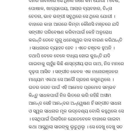
ଦିନର ଜୀବନରେ ସେ ଥିଲେ ଜଣେ କର୍ମ ଯୋଗୀ । ବେଶ,
ପୋଷାକ, ଖାଦ୍ୟପେୟ, ଆଚାର ବ୍ୟବହାର, ଚିନ୍ତା
ଚେତନା, ଭାବ ଭଙ୍ଗୀ ସବୁଥିରେ ସେ ଥିଲେ ଯୋଗୀ ।
ବାହାରେ କାହା ଆଗରେ କିମ୍ବା କୌଣସି ମଞ୍ଚରେ ଯଦି
ସଙ୍ଗୀତ ପରିବେଷଣ କରିବାପାଇଁ କେହି ଅନୁରୋଧ
କରନ୍ତି ତେବେ ଗୁରୁ ଧନେଶ୍ୱର ଦାସ ବାରଣ କରିଥାନ୍ତି
। ସାଧନାରେ ବ୍ୟାହତ ହେବ । ଏତେ ଚଞ୍ଚଳ ହୁଅନି ।
ତଥାପି ବେଳେ ବେଳେ ବାଧ୍ୟ ହୋଇ କୁହନ୍ତି ଯଦି
ଗାଇବାକୁ ଚାହୁଁଛ କିଛି ଶାସ୍ତ୍ରୀୟ ରାଗ ଗାଅ, ନିଜ ମନରେ
ଦୃଢ଼ତା ଆସିବ । ସଙ୍ଗୀତ କେବଳ ଏକ ମନୋରଞ୍ଜନର
ମାଧ୍ୟମ ଏକଥା ସେ ଆଦୌ ଗ୍ରହଣ କରୁନଥିଲେ ।
ଇତର ଜଗତ ପାଇଁ ଏହି ଆମୋଦ ପ୍ରମୋଦ ସମ୍ଭବ
କିନ୍ତୁ ସାଧକପାଇଁ ନିଜ ଭିତରେ ଭରି ରହିଛି ଅସୀମ
ଆନନ୍ଦ ସେହି ଆନନ୍ଦର ଅନ୍ୱେଷଣ ହିଁ ସଙ୍ଗୀତ ସାଧନା
ଓ ସ୍ୱର ସାଧନାର ମୂଳ ଉଦ୍ଦେଶ୍ୟ ବୋଲି କହୁଥିଲେ ସେ
। ସେଥିପାଇଁ ପିଲାଦିନେ ଯେତେବେଳେ ବାହାରେ ଗାଇବା
କଥା ଆସୁଥିଲା ସାରଙ୍କୁ ଲୁଚୁଥିଲୁ । ସେ ଦେଖୁ ଦେଖୁ ସତ