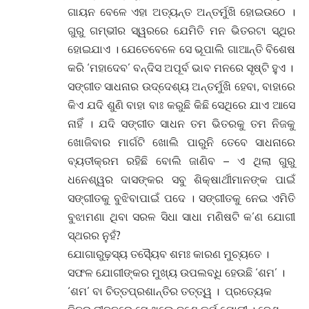
ଗାୟନ ବେଳେ ଏହା ଅତ୍ୟନ୍ତ ଅନ୍ତର୍ମୁଖି ହୋଇଉଠେ ।
ଗୁରୁ ଗମ୍ଭୀର ସ୍ୱରରେ ଯେମିତି ମନ ଭିତରଟା ସ୍ଥିର
ହୋଇଯାଏ । ଯେତେବେଳେ ସେ ଭୂପାଲି ଗାଆନ୍ତି ବିଶେଷ
କରି ‘ମହାଦେବ’ ବନ୍ଦିସ ଅପୂର୍ବ ଭାବ ମନରେ ସୃଷ୍ଟି ହୁଏ ।
ସଙ୍ଗୀତ ସାଧନାର ଉଦ୍ଦେଶ୍ୟ ଅନ୍ତର୍ମୁଖି ହେବା, ବାହାରେ
କିଏ ଯଦି ଶୁଣି ବାହା ବାଃ କରୁଛି କିଛି ସେଥିରେ ଯାଏ ଆସେ
ନାହିଁ । ଯଦି ସଙ୍ଗୀତ ସାଧନ ତମ ଭିତରକୁ ତମ ନିଜକୁ
ଖୋଜିବାର ମାର୍ଗଟି ଖୋଲି ପାରୁନି ତେବେ ସାଧନାରେ
ବ୍ୟତୀକ୍ରମ ରହିଛି ବୋଲି ଜାଣିବ – ଏ ଥିଲା ଗୁରୁ
ଧନେଶ୍ୱର ଦାସଙ୍କର ସବୁ ଶିକ୍ଷାର୍ଥୀମାନଙ୍କ ପାଇଁ
ସଙ୍ଗୀତକୁ ବୁଝିବାପାଇଁ ପଦେ । ସଙ୍ଗୀତକୁ ନେଇ ଏମିତି
ବୁଝାମଣା ଥିବା ସରଳ ସିଧା ସାଧା ମଣିଷଟି କ’ଣ ଯୋଗୀ
ସ୍ଥରର ନୁହଁ?
ଯୋଗାରୁଢ଼ସ୍ୟ ତସ୍ୟୈବ ଶମଃ କାରଣ ମୁଚ୍ୟତେ ।
ସଫଳ ଯୋଗୀଙ୍କର ମୁଖ୍ୟ ଉପଲବ୍ଧି ହେଉଛି ‘ଶମ’ ।
‘ଶମ’ ବା ଚିତ୍ତପ୍ରଶାନ୍ତିର ତତ୍ତ୍ୱ । ପ୍ରତ୍ୟେକ