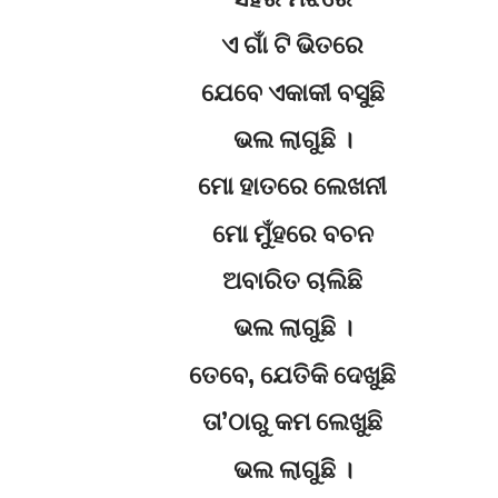
ଏ ଗାଁ ଟି ଭିତରେ
ଯେବେ ଏକାକୀ ବସୁଛି
ଭଲ ଲାଗୁଛି ।
ମୋ ହାତରେ ଲେଖନୀ
ମୋ ମୁଁହରେ ବଚନ
ଅବାରିତ ଚାଲିଛି
ଭଲ ଲାଗୁଛି ।
ତେବେ, ଯେତିକି ଦେଖୁଛି
ତା’ଠାରୁ କମ ଲେଖୁଛି
ଭଲ ଲାଗୁଛି ।