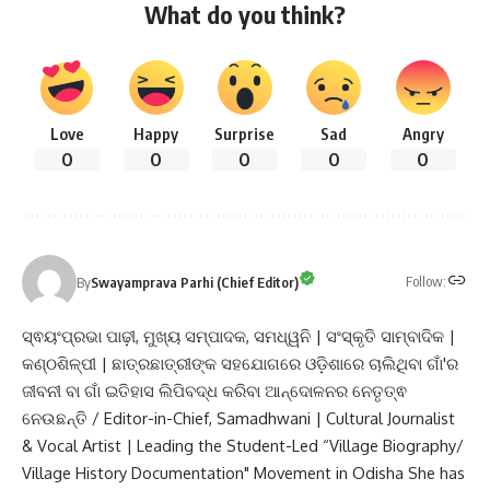
What do you think?
Love
Happy
Surprise
Sad
Angry
0
0
0
0
0
Follow:
By
Swayamprava Parhi (Chief Editor)
ସ୍ଵୟଂପ୍ରଭା ପାଢ଼ୀ, ମୁଖ୍ୟ ସମ୍ପାଦକ, ସମଧ୍ୱନି | ସଂସ୍କୃତି ସାମ୍ବାଦିକ |
କଣ୍ଠଶିଳ୍ପୀ | ଛାତ୍ରଛାତ୍ରୀଙ୍କ ସହଯୋଗରେ ଓଡ଼ିଶାରେ ଚାଲିଥିବା ଗାଁ'ର
ଜୀବନୀ ବା ଗାଁ ଇତିହାସ ଲିପିବଦ୍ଧ କରିବା ଆନ୍ଦୋଳନର ନେତୃତ୍ଵ
ନେଉଛନ୍ତି / Editor-in-Chief, Samadhwani | Cultural Journalist
& Vocal Artist | Leading the Student-Led “Village Biography/
Village History Documentation" Movement in Odisha She has