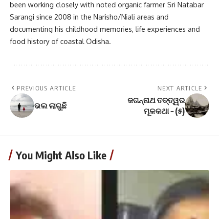
been working closely with noted organic farmer Sri Natabar
Sarangi since 2008 in the Narisho/Niali areas and
documenting his childhood memories, life experiences and
food history of coastal Odisha.
PREVIOUS ARTICLE
NEXT ARTICLE
ଜଗନ୍ନାଥ ତତ୍ତ୍ୱର
ଭଲ ଲାଗୁଛି
ମୂଳକଥା – (୫)
You Might Also Like