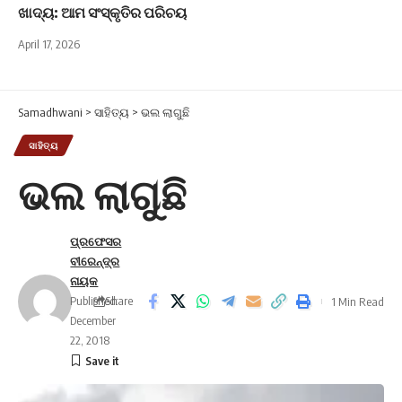
ଖାଦ୍ୟ: ଆମ ସଂସ୍କୃତିର ପରିଚୟ
April 17, 2026
Samadhwani
>
ସାହିତ୍ୟ
>
ଭଲ ଲାଗୁଛି
ସାହିତ୍ୟ
ଭଲ ଲାଗୁଛି
ପ୍ରଫେସର
ବୀରେନ୍ଦ୍ର
ନାୟକ
Published:
Share
1 Min Read
December
22, 2018