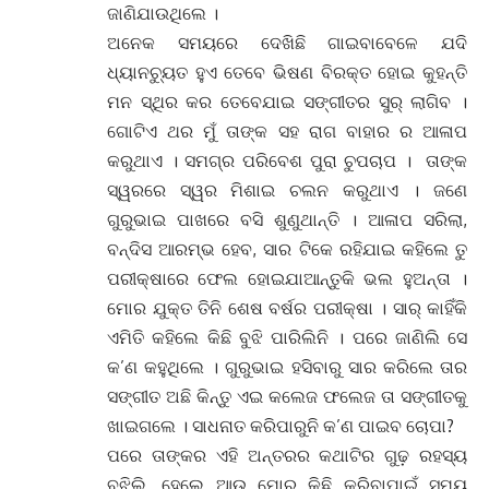
ଜାଣିଯାଉଥିଲେ ।
ଅନେକ ସମୟରେ ଦେଖିଛି ଗାଇବାବେଳେ ଯଦି
ଧ୍ୟାନଚ୍ୟୁତ ହୁଏ ତେବେ ଭିଷଣ ବିରକ୍ତ ହୋଇ କୁହନ୍ତି
ମନ ସ୍ଥିର କର ତେବେଯାଇ ସଙ୍ଗୀତର ସୁର୍ ଲାଗିବ ।
ଗୋଟିଏ ଥର ମୁଁ ତାଙ୍କ ସହ ରାଗ ବାହାର ର ଆଳାପ
କରୁଥାଏ । ସମଗ୍ର ପରିବେଶ ପୁରା ଚୁପଚାପ । ତାଙ୍କ
ସ୍ୱରରେ ସ୍ୱର ମିଶାଇ ଚଲନ କରୁଥାଏ । ଜଣେ
ଗୁରୁଭାଇ ପାଖରେ ବସି ଶୁଣୁଥାନ୍ତି । ଆଳାପ ସରିଲା,
ବନ୍ଦିସ ଆରମ୍ଭ ହେବ, ସାର ଟିକେ ରହିଯାଇ କହିଲେ ତୁ
ପରୀକ୍ଷାରେ ଫେଲ ହୋଇଯାଆନ୍ତୁକି ଭଲ ହୁଅନ୍ତା ।
ମୋର ଯୁକ୍ତ ତିନି ଶେଷ ବର୍ଷର ପରୀକ୍ଷା । ସାର୍ କାହିଁକି
ଏମିତି କହିଲେ କିଛି ବୁଝି ପାରିଲିନି । ପରେ ଜାଣିଲି ସେ
କ’ଣ କହୁଥିଲେ । ଗୁରୁଭାଇ ହସିବାରୁ ସାର କରିଲେ ତାର
ସଙ୍ଗୀତ ଅଛି କିନ୍ତୁ ଏଇ କଲେଜ ଫଲେଜ ତା ସଙ୍ଗୀତକୁ
ଖାଇଗଲେ । ସାଧନାତ କରିପାରୁନି କ’ଣ ପାଇବ ଚୋପା?
ପରେ ତାଙ୍କର ଏହି ଅନ୍ତରର କଥାଟିର ଗୁଢ଼ ରହସ୍ୟ
ବୁଝିଲି, ହେଲେ ଆଉ ମୋର କିଛି କରିବାପାଇଁ ସମୟ