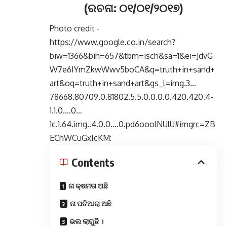
(ରଚନା: ୦୧/୦୧/୨୦୧୭)
Photo credit -
https://www.google.co.in/search?
biw=1366&bih=657&tbm=isch&sa=1&ei=JdvG
W7e6IYmZkwWwv5boCA&q=truth+in+sand+
art&oq=truth+in+sand+art&gs_l=img.3…
78668.80709.0.81802.5.5.0.0.0.0.420.420.4-
1.1.0….0…
1c.1.64.img..4.0.0….0.pd6ooolNUlU#imgrc=ZB
EChWCuGxIcKM:
Contents
ନା କ୍ଷମତା ଅଛି
ନା ପତିଆରା ଅଛି
ଭଲ ଲାଗୁଛି ।