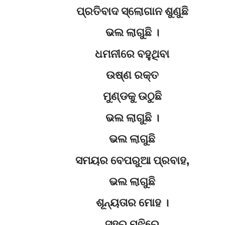
ପ୍ରତିବାଦ ସ୍ଲୋଗାନ ଶୁଣୁଛି
ଭଲ ଲାଗୁଛି ।
ଧମନୀରେ ବହୁଥିବା
ଉଷ୍ଣ ରକ୍ତ
ମୁଣ୍ଡକୁ ଉଠୁଛି
ଭଲ ଲାଗୁଛି ।
ଭଲ ଲାଗୁଛି
ସମୟର ବେପରୁଆ ପ୍ରବାହ,
ଭଲ ଲାଗୁଛି
ଶୂନ୍ୟତାର ମୋହ ।
ସହର ମଝିରେ