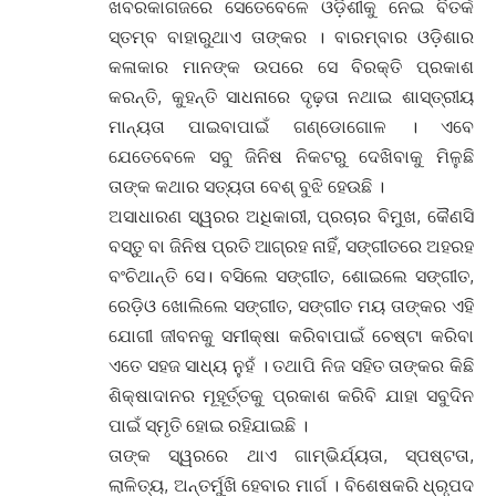
ଖବରକାଗଜରେ ସେତେବେଳେ ଓଡ଼ିଶୀକୁ ନେଇ ବିତର୍କ
ସ୍ତମ୍ବ ବାହାରୁଥାଏ ତାଙ୍କର । ବାରମ୍ବାର ଓଡ଼ିଶାର
କଳାକାର ମାନଙ୍କ ଉପରେ ସେ ବିରକ୍ତି ପ୍ରକାଶ
କରନ୍ତି, କୁହନ୍ତି ସାଧନାରେ ଦୃଢ଼ତା ନଥାଇ ଶାସ୍ତ୍ରୀୟ
ମାନ୍ୟତା ପାଇବାପାଇଁ ଗଣ୍ଡୋଗୋଳ । ଏବେ
ଯେତେବେଳେ ସବୁ ଜିନିଷ ନିକଟରୁ ଦେଖିବାକୁ ମିଳୁଛି
ତାଙ୍କ କଥାର ସତ୍ୟତା ବେଶ୍ ବୁଝି ହେଉଛି ।
ଅସାଧାରଣ ସ୍ୱରର ଅଧିକାରୀ, ପ୍ରଚାର ବିମୁଖ, କୈଣସି
ବସ୍ତୁ ବା ଜିନିଷ ପ୍ରତି ଆଗ୍ରହ ନାହିଁ, ସଙ୍ଗୀତରେ ଅହରହ
ବଂଚିଥାନ୍ତି ସେ। ବସିଲେ ସଙ୍ଗୀତ, ଶୋଇଲେ ସଙ୍ଗୀତ,
ରେଡ଼ିଓ ଖୋଲିଲେ ସଙ୍ଗୀତ, ସଙ୍ଗୀତ ମୟ ତାଙ୍କର ଏହି
ଯୋଗୀ ଜୀବନକୁ ସମୀକ୍ଷା କରିବାପାଇଁ ଚେଷ୍ଟା କରିବା
ଏତେ ସହଜ ସାଧ୍ୟ ନୁହଁ । ତଥାପି ନିଜ ସହିତ ତାଙ୍କର କିଛି
ଶିକ୍ଷାଦାନର ମୂହୂର୍ତ୍ତକୁ ପ୍ରକାଶ କରିବି ଯାହା ସବୁଦିନ
ପାଇଁ ସ୍ମୃତି ହୋଇ ରହିଯାଇଛି ।
ତାଙ୍କ ସ୍ୱରରେ ଥାଏ ଗାମ୍ଭିର୍ଯ୍ୟତା, ସ୍ପଷ୍ଟତା,
ଲାଳିତ୍ୟ, ଅନ୍ତର୍ମୁଖି ହେବାର ମାର୍ଗ । ବିଶେଷକରି ଧ୍ରୃପଦ