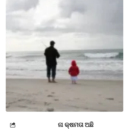
ନା କ୍ଷମତା ଅଛି