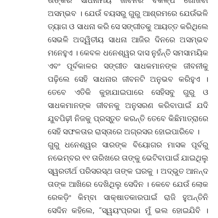
ତାଙ୍କର ସାଧନାମୟ ଜୀବନର ବିକଳ୍ପ ଖୋଜିବା
ଅସମ୍ଭବ । ଯେଉଁ ବୟସରୁ ଗୁରୁ ଆଶ୍ରମରେ ଯେଉଁଭଳି
ତ୍ୟାଗ ଓ ସାଧନା କରି ସେ ସଙ୍ଗୀତକୁ ଆୟତ୍ତ କରିଥିଲେ
ସେଭଳି ଅଦ୍ୱିତୀୟ ସାଧନା ଆଜିର ଦିନରେ ଅସମ୍ଭବ
ମନେହୁଏ । କେବଳ ଧନେଶ୍ୱର ଦାସ ନୁହଁନ୍ତି ସମସାମୟିକ
ଏବଂ ପୂର୍ବକାଳର ସଙ୍ଗୀତ ସାଧକମାନଙ୍କ ଜୀବନୀକୁ
ପଢ଼ିଲେ ସେହି ସାଧନାର ଜୀବନଟି ଅନୁଭବ କରିହୁଏ ।
ତେବେ ଏତିକି କୁହାଯାଇପାରେ ସେହିସବୁ ଗୁରୁ ଓ
ସାଧକମାନଙ୍କ ଜୀବନକୁ ଅନୁସରଣ କରିବାପାଇଁ ଯଦି
ଯୁବପିଢ଼ୀ ନିଜକୁ ପ୍ରସ୍ତୁତ କରନ୍ତି ତେବେ କିଛିମାତ୍ରାରେ
ସେହି ସଫଳତାର ରାସ୍ତାରେ ଅଗ୍ରସର ହୋଇପାରିବେ ।
ଗୁରୁ ଧନେଶ୍ୱର ସାରଙ୍କ ବିୟୋଗର ମାସକ ପୂର୍ବରୁ
ନଭେମ୍ବର ୧୧ ତାରିଖରେ ତାଙ୍କୁ ଭେଟିବାପାଇଁ ଯାଇଥିଲୁ
ସ୍ୱରତୀର୍ଥ ପରିସରସ୍ଥ ତାଙ୍କ ଘରକୁ । ଅଦ୍ଭୁତ ଆନନ୍ଦ
ତାଙ୍କ ଆଖିରେ ଦେଖିଥିଲୁ ସେଦିନ । କେବେ ଯେଉଁ ଲୋକ
ରେକଡ଼ିଂ କିମ୍ବା ସାକ୍ଷାତକାରପାଇଁ ରାଜି ହୁଅନ୍ତିନି
ସେଦିନ କହିଲେ, “ସ୍ୱୟଂପ୍ରଭା ମୁଁ ଭଲ ହୋଇଯିବି ।