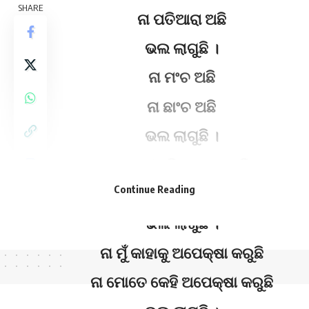
SHARE
ନା ପତିଆରା ଅଛି
ଭଲ ଲାଗୁଛି ।
ନା ମଂଚ ଅଛି
ନା ଛାଂଚ ଅଛି
ଭଲ ଲାଗୁଛି ।
ନା ସ୍ୱୀକୃତିର ବୋଝ ଅଛି
Continue Reading
ନା ସମ୍ମାନର ଶୋଷ ଅଛି
ଭଲ ଲାଗୁଛି ।
ନା ମୁଁ କାହାକୁ ଅପେକ୍ଷା କରୁଛି
ନା ମୋତେ କେହି ଅପେକ୍ଷା କରୁଛି