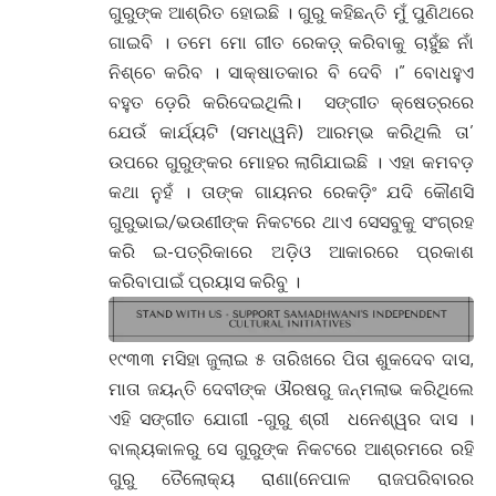
ଗୁରୁଙ୍କ ଆଶ୍ରିତ ହୋଇଛି । ଗୁରୁ କହିଛନ୍ତି ମୁଁ ପୁଣିଥରେ
ଗାଇବି । ତମେ ମୋ ଗୀତ ରେକଡ଼୍ କରିବାକୁ ଚାହୁଁଛ ନାଁ
ନିଶ୍ଚେ କରିବ । ସାକ୍ଷାତକାର ବି ଦେବି ।” ବୋଧହୁଏ
ବହୁତ ଡ଼େରି କରିଦେଇଥିଲି। ସଙ୍ଗୀତ କ୍ଷେତ୍ରରେ
ଯେଉଁ କାର୍ଯ୍ୟଟି (ସମଧ୍ୱନି) ଆରମ୍ଭ କରିଥିଲି ତା’
ଉପରେ ଗୁରୁଙ୍କର ମୋହର ଲାଗିଯାଇଛି । ଏହା କମବଡ଼
କଥା ନୁହଁ । ତାଙ୍କ ଗାୟନର ରେକଡ଼ିଂ ଯଦି କୌଣସି
ଗୁରୁଭାଇ/ଭଉଣୀଙ୍କ ନିକଟରେ ଥାଏ ସେସବୁକୁ ସଂଗ୍ରହ
କରି ଇ-ପତ୍ରିକାରେ ଅଡ଼ିଓ ଆକାରରେ ପ୍ରକାଶ
କରିବାପାଇଁ ପ୍ରୟାସ କରିବୁ ।
୧୯୩୩ ମସିହା ଜୁଲାଇ ୫ ତାରିଖରେ ପିତା ଶୁକଦେବ ଦାସ,
ମାତା ଜୟନ୍ତି ଦେବୀଙ୍କ ଔରଷରୁ ଜନ୍ମଲାଭ କରିଥିଲେ
ଏହି ସଙ୍ଗୀତ ଯୋଗୀ -ଗୁରୁ ଶ୍ରୀ ଧନେଶ୍ୱର ଦାସ ।
ବାଲ୍ୟକାଳରୁ ସେ ଗୁରୁଙ୍କ ନିକଟରେ ଆଶ୍ରମରେ ରହି
ଗୁରୁ ତୈଲୋକ୍ୟ ରାଣା(ନେପାଳ ରାଜପରିବାରର