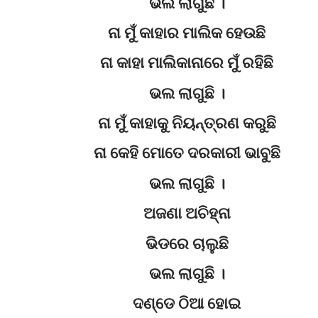
ଭଲ ଲାଗୁଛି ।
ନା ମୁଁ କାହାର ମାଲିକ ହେଉଛି
ନା କାହା ମାଲିକାନାରେ ମୁଁ ରହିଛି
ଭଲ ଲାଗୁଛି ।
ନା ମୁଁ କାହାକୁ ନିୟନ୍ତ୍ରଣ କରୁଛି
ନା କେହି ମୋତେ ଦରକାରୀ ଭାବୁଛି
ଭଲ ଲାଗୁଛି ।
ଅଜଣା ଅଚିହ୍ନା
ଭିଡରେ ଚାଲୁଛି
ଭଲ ଲାଗୁଛି ।
ଦଣ୍ଡେ ଠିଆ ହୋଇ