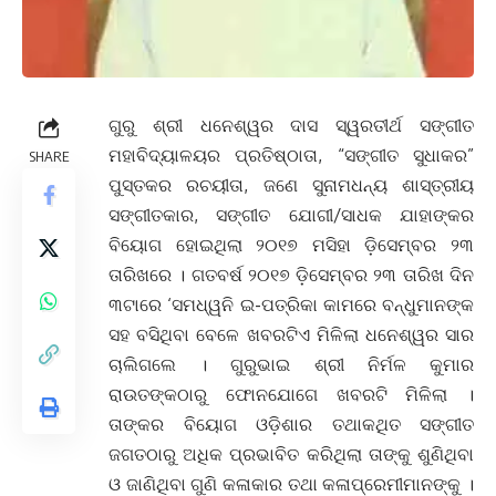
ଗୁରୁ ଶ୍ରୀ ଧନେଶ୍ୱର ଦାସ ସ୍ୱରତୀର୍ଥ ସଙ୍ଗୀତ
ମହାବିଦ୍ୟାଳୟର ପ୍ରତିଷ୍ଠାତା, “ସଙ୍ଗୀତ ସୁଧାକର”
SHARE
ପୁସ୍ତକର ରଚୟୀତା, ଜଣେ ସୁନାମଧନ୍ୟ ଶାସ୍ତ୍ରୀୟ
ସଙ୍ଗୀତକାର, ସଙ୍ଗୀତ ଯୋଗୀ/ସାଧକ ଯାହାଙ୍କର
ବିୟୋଗ ହୋଇଥିଲା ୨୦୧୭ ମସିହା ଡ଼ିସେମ୍ବର ୨୩
ତାରିଖରେ । ଗତବର୍ଷ ୨୦୧୭ ଡ଼ିସେମ୍ବର ୨୩ ତାରିଖ ଦିନ
୩ଟାରେ ‘ସମଧ୍ୱନି ଇ-ପତ୍ରିକା କାମରେ ବନ୍ଧୁମାନଙ୍କ
ସହ ବସିଥିବା ବେଳେ ଖବରଟିଏ ମିଳିଲା ଧନେଶ୍ୱର ସାର
ଚାଲିଗଲେ । ଗୁରୁଭାଇ ଶ୍ରୀ ନିର୍ମଳ କୁମାର
ରାଉତଙ୍କଠାରୁ ଫୋନଯୋଗେ ଖବରଟି ମିଳିଲା ।
ତାଙ୍କର ବିୟୋଗ ଓଡ଼ିଶାର ତଥାକଥିତ ସଙ୍ଗୀତ
ଜଗତଠାରୁ ଅଧିକ ପ୍ରଭାବିତ କରିଥିଲା ତାଙ୍କୁ ଶୁଣିଥିବା
ଓ ଜାଣିଥିବା ଗୁଣି କଳାକାର ତଥା କଳାପ୍ରେମୀମାନଙ୍କୁ ।