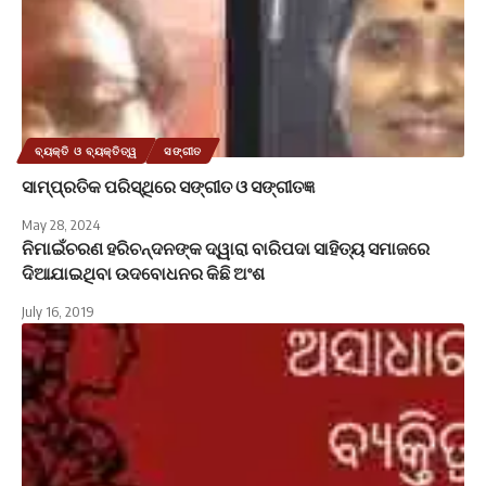
ବ୍ୟକ୍ତି ଓ ବ୍ୟକ୍ତିତ୍ୱ
ସଙ୍ଗୀତ
ସାମ୍ପ୍ରତିକ ପରିସ୍ଥିରେ ସଙ୍ଗୀତ ଓ ସଙ୍ଗୀତଜ୍ଞ
May 28, 2024
ନିମାଇଁଚରଣ ହରିଚନ୍ଦନଙ୍କ ଦ୍ୱାରା ବାରିପଦା ସାହିତ୍ୟ ସମାଜରେ
ଦିଆଯାଇଥିବା ଉଦବୋଧନର କିଛି ଅଂଶ
July 16, 2019