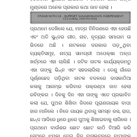
ମୁଣ୍ଡରେ ଅନେକ ପ୍ରକାର କଥା ଜାତ ହେଲା ।
ପ୍ରଥମେ ଦେଖିଲେ ଯେ, ମାତ୍ର ତିନିଜଣରେ ଏହା ହେଉଛି
ଏବଂ ଅତି ସୁନ୍ଦର ଗୀତ, ନାଚ, ନୃତ୍ୟର ସମାଗମ ତା
ଭିତରେ ଅଛି । ନାଟକରେ ଦରକାର ପଡ଼ୁଥିବା
ବ୍ୟକ୍ତିସମୂହ, ନାଟ୍ୟ ସାମଗ୍ରୀ ଅପେକ୍ଷା ଅଳ୍ପ
ଖର୍ଚ୍ଚରେ ଏହା ଚାଲିଛି । ଜଟିଳ ନାଟକ କାର୍ଯ୍ୟକ୍ରମଠୁ
ଏହା ତାଙ୍କୁ ଭିନ୍ନ ଏବଂ ସହଜଲାଗିଲା । ତେଣୁ ଗାଁରେ
ପୂର୍ଣ୍ଣଛେଦ ପଡ଼ିଥିବା ନାଟକ ବଦଳରେ ଦାସକାଠିଆ
କଳାକୁ ଆରମ୍ଭ କରିବାର ଉକ୍ରଣ୍ଠା ଜାତ ହେଲା
ରବିଙ୍କର । ଦିନକୁ ଦିନ ଏହା ତାଙ୍କୁ ଏତେ ପ୍ରଭାବିତ
କଲା ଯେ, ପୁଅର ଶିଖିବା ଜିଦରେ ପୂରାଣଗାୟକ ବାପା
ହାର ମାନିଲେ । ନିଜେ ଗାୟକ ଥିବାରୁ ସମସ୍ତ ରସ, ରାଗ,
ଛାନ୍ଦ ଆଦିରେ ଧିରେ ଧିରେ ପୁଅକୁ ଶିଖାଇବାକୁ ଲାଗିଲେ ।
ପ୍ରଥମେ ବାଉଁଶର ଛୋଟ ଛୋଟ କାଠି ତିଆରି କରି
ସେଥିରେ ଝୁମୁକା ଦେଇ ନିଜ ବାସଭବନରେ ବାପାଙ୍କ