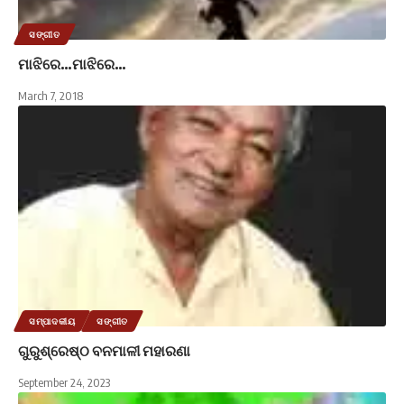
ସଙ୍ଗୀତ
ମାଝିରେ…ମାଝିରେ…
March 7, 2018
ସମ୍ପାଦକୀୟ
ସଙ୍ଗୀତ
ଗୁରୁଶ୍ରେଷ୍ଠ ବନମାଳୀ ମହାରଣା
September 24, 2023