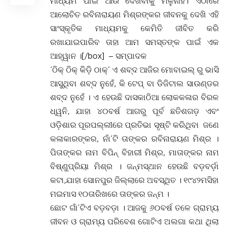
ମାଧ୍ୟମ ପାଇଁ ଆଉ ଦେଖିବାକୁ ମିଳୁନାହିଁ। ଏଠାରେ
ଆଲୋଚିତ ରବିନାରାୟଣ ମିଶ୍ରଙ୍କର ଜୀବନକୁ ଦେଖି ଏହି
ସାଂସ୍କୃତିକ ମାଧ୍ୟମକୁ କେମିତି ଜୀବିତ କରି
ରଖାଯାଇପାରିବ ତାହା ଆମ ସମସ୍ତଙ୍କ ପାଇଁ ଏକ
ଆହ୍ୱାନ ।[/box] – ସମ୍ପାଦକ
‘ଠିକ୍ ଠିକ୍ କିଡ଼ି ଠାକ୍’ ଏ ଶବ୍ଦ ଆଜିର ମୋବାଇଲ୍ ରୁ ଭାସି
ଆସୁଥିବା ଶବ୍ଦ ନୁହେଁ, କି ଟେପ୍ ବା ଡିଜିଟାଲ ସାଉଣ୍ଡର
ଶବ୍ଦ ନୁହେଁ । ଏ ହେଉଛି ଦାସକାଠିଆ ଲୋକକଳାର ବିରଳ
ଧ୍ୱନି, ଯାହା ୪୦ବର୍ଷ ଆଗରୁ ପୂର୍ବ ଛତିଶଗଡ଼ ଏବଂ
ଓଡ଼ିଶାର ପୂରପଲ୍ଲୀରେ ପ୍ରତିଭା ସୃଷ୍ଟି କରିଥିବା ଜଣେ
କଳାକାରଙ୍କର, ନାଁ’ଟି ତାଙ୍କର ରବିନାରାୟଣ ମିଶ୍ର ।
ପିତାଙ୍କର ନାମ ବିପିନ୍ ବିହାରୀ ମିଶ୍ର, ମାତାଙ୍କର ନାମ
ବିଷ୍ଣୁପ୍ରିୟା ମିଶ୍ର । ଜନ୍ମସ୍ଥାନ ହେଉଛି ବଡ଼ବର୍ଡ଼ା
କଟା,ଯାହା ସୋନପୁର ଜିଲ୍ଲାରେ ଅବସ୍ଥିତ । ୧୯୪୨ମସିହା
ମଇମାସ ୧୦ତାରିଖରେ ତାଙ୍କର ଜନ୍ମ ।
ଛୋଟ ଗାଁ’ଟିଏ ବଡ଼ବଡ଼ା । ଆଜକୁ ୬୦ବର୍ଷ ତଳେ ଗ୍ରାମ୍ୟ
ଜୀବନ ଓ ଗ୍ରାମ୍ୟ ପରିବେଶ ଗୋଟିଏ ଅଲଗା କଥା ଥିଲା