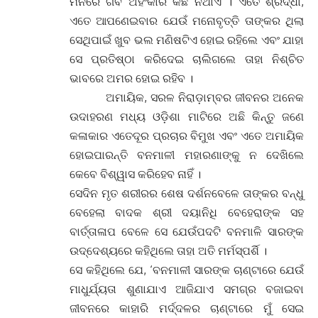
ମନରେ ଗର୍ବ ଅହଂକାର କିଛି ନଥାଏ । ଏତେ ଶ୍ରଦ୍ଧା,
ଏତେ ଆପଣେଇବାର ଯେଉଁ ମନୋବୃତ୍ତି ତାଙ୍କର ଥିଲା
ସେଥିପାଇଁ ଖୁବ ଭଲ ମଣିଷଟିଏ ହୋଇ ରହିଲେ ଏବଂ ଯାହା
ସେ ପ୍ରତିଷ୍ଠା କରିଦେଇ ଚାଲିଗଲେ ତାହା ନିଶ୍ଚିତ
ଭାବରେ ଅମର ହୋଇ ରହିବ ।
ଅମାୟିକ, ସରଳ ନିରାଡ଼ାମ୍ବର ଜୀବନର ଅନେକ
ଉଦାହରଣ ମଧ୍ୟ ଓଡ଼ିଶା ମାଟିରେ ଅଛି କିନ୍ତୁ ଜଣେ
କଳାକାର ଏତେଦୂର ପ୍ରଚାର ବିମୁଖ ଏବଂ ଏତେ ଅମାୟିକ
ହୋଇପାରନ୍ତି ବନମାଳୀ ମହାରଣାଙ୍କୁ ନ ଦେଖିଲେ
କେବେ ବିଶ୍ୱାସ କରିହେବ ନାହିଁ ।
ସେଦିନ ମୃତ ଶରୀରର ଶେଷ ଦର୍ଶନବେଳେ ତାଙ୍କର ବନ୍ଧୁ
ବେହେଲା ବାଦକ ଶ୍ରୀ ଦୟାନିଧି ବେହେରାଙ୍କ ସହ
ବାର୍ତ୍ତାଳାପ ବେଳେ ସେ ଯେଉଁପଦଟି ବନମାଳି ସାରଙ୍କ
ଉଦ୍ଦେଶ୍ୟରେ କହିଥିଲେ ତାହା ଅତି ମର୍ମସ୍ପର୍ଶି ।
ସେ କହିଥିଲେ ଯେ, ‘ବନମାଳୀ ସାରଙ୍କ ଚାଣ୍ଟାରେ ଯେଉଁ
ମାଧୁର୍ଯ୍ୟତା ଶୁଣାଯାଏ ଆଜିଯାଏ ସମଗ୍ର ବଜାଇବା
ଜୀବନରେ କାହାରି ମର୍ଦ୍ଦଳର ଚାଣ୍ଟାରେ ମୁଁ ସେଇ