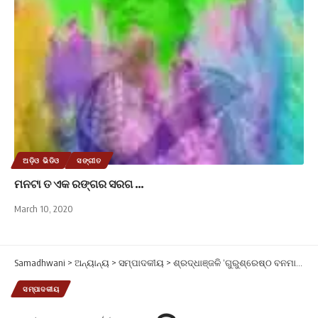
ଅଡ଼ିଓ ଭିଡିଓ
ସଙ୍ଗୀତ
ମନଟା ତ ଏକ ରଙ୍ଗର ସରଗ …
March 10, 2020
Samadhwani
>
ଅନ୍ୟାନ୍ୟ
>
ସମ୍ପାଦକୀୟ
>
ଶ୍ରଦ୍ଧାଞ୍ଜଳି ‘ଗୁରୁଶ୍ରେଷ୍ଠ ବନମାଳୀ ମହାରଣା’ (ଶ୍ରାଦ୍ଧ ବାର୍ଷିକୀ ଉପଲକ୍ଷେ)
ସମ୍ପାଦକୀୟ