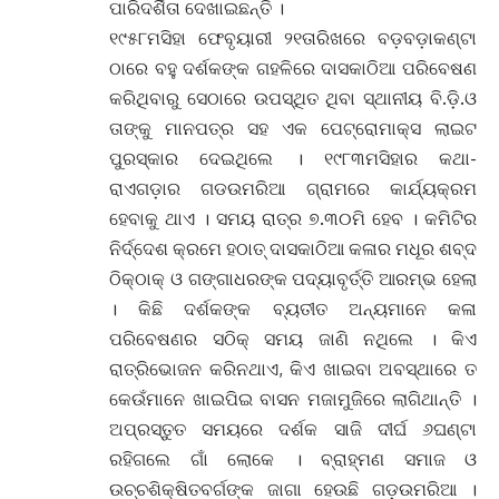
ପାରିଦର୍ଶିତା ଦେଖାଇଛନ୍ତି ।
୧୯୫୮ମସିହା ଫେବୃୟାରୀ ୨୧ତାରିଖରେ ବଡ଼ବଡ଼ାକଣ୍ଟା
ଠାରେ ବହୁ ଦର୍ଶକଙ୍କ ଗହଳିରେ ଦାସକାଠିଆ ପରିବେଷଣ
କରିଥିବାରୁ ସେଠାରେ ଉପସ୍ଥିତ ଥିବା ସ୍ଥାନୀୟ ବି.ଡ଼ି.ଓ
ତାଙ୍କୁ ମାନପତ୍ର ସହ ଏକ ପେଟ୍ରୋମାକ୍ସ ଲାଇଟ
ପୁରସ୍କାର ଦେଇଥିଲେ । ୧୯୮୩ମସିହାର କଥା-
ରାଏଗଡ଼ାର ଗଡଉମରିଆ ଗ୍ରାମରେ କାର୍ଯ୍ୟକ୍ରମ
ହେବାକୁ ଥାଏ । ସମୟ ରାତ୍ର ୭.୩୦ମି ହେବ । କମିଟିର
ନିର୍ଦ୍ଦେଶ କ୍ରମେ ହଠାତ୍ ଦାସକାଠିଆ କଳାର ମଧୂର ଶବ୍ଦ
ଠିକ୍ଠାକ୍ ଓ ଗଙ୍ଗାଧରଙ୍କ ପଦ୍ୟାବୃର୍ତ୍ତି ଆରମ୍ଭ ହେଲା
। କିଛି ଦର୍ଶକଙ୍କ ବ୍ୟତୀତ ଅନ୍ୟମାନେ କଳା
ପରିବେଷଣର ସଠିକ୍ ସମୟ ଜାଣି ନଥିଲେ । କିଏ
ରାତ୍ରିଭୋଜନ କରିନଥାଏ, କିଏ ଖାଇବା ଅବସ୍ଥାରେ ତ
କେଉଁମାନେ ଖାଇପିଇ ବାସନ ମଜାମୁଜିରେ ଲାଗିଥାନ୍ତି ।
ଅପ୍ରସ୍ତୁତ ସମୟରେ ଦର୍ଶକ ସାଜି ଦୀର୍ଘ ୬ଘଣ୍ଟା
ରହିଗଲେ ଗାଁ ଲୋକେ । ବ୍ରାହ୍ମଣ ସମାଜ ଓ
ଉଚ୍ଚଶିକ୍ଷିତବର୍ଗଙ୍କ ଜାଗା ହେଉଛି ଗଡ଼ଉମରିଆ ।