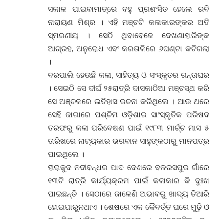
ସକାଳ ପାଇବାମାତ୍ରେ ବହୁ ପ୍ରଶଂସିତ ହେଲେ ରବି
ନାରାୟଣ ମିଶ୍ର । ଏହି ମଞ୍ଚଟି କଳାକାରଙ୍କର ଅତି
ସ୍ମରଣୀୟ । ସେଠି ଥିବାବେଳେ ଦେଖଣାହାରିଙ୍କ
ଆଗ୍ରହ, ଅନୁରୋଧ ଏବଂ କରତାଳିରେ ୬ଘଣ୍ଟା କଟିଗଲା
।
ବରପାଲି ହେଉଛି କଳା, ସାହିତ୍ୟ ଓ ସଂସ୍କୃତର ଗନ୍ତାଘର
। ସେଇଠି ସେ ଦୀର୍ଘ ୨୫ରାତ୍ରି ଦାସକାଠିଆ ମଞ୍ଚସ୍ଥ କରି
ସେ ଅଞ୍ଚଳରେ ଇତିହାସ ରଚନା କରିଥିଲେ । ଆଉ ଥରେ
ସେହି ଜାଗାରେ ପଶ୍ଚିମ ଓଡ଼ିଶାର ସାଂସ୍କୃତିକ ପରିଷଦ
ତରଫରୁ କଳା ପରିବେଷଣ ପାଇଁ ୧୯୮୩ ମାର୍ଚ୍ଚ ମାସ ୫
ତାରିଖରେ ନାଟ୍ୟକାର ଭଗବାନ ସାହୁଙ୍କଠାରୁ ମାନପତ୍ର
ପାଇଥିଲେ ।
ହୀରାକୁଦ ନଦୀବନ୍ଧର ପାଦ ଦେଶରେ ବଳରସପୁର ଗାଁରେ
୧୩ଟି ରାତ୍ରି କାର୍ଯ୍ୟକ୍ରମ ପାଇଁ କଳାକାର କି ଦୁଃଖ
ପାଇଛନ୍ତି । ସେଠାରେ ଜାଳେଣି ଅଭାବରୁ ଖାଦ୍ୟ ତିଆରି
ହୋଇପାରୁନଥାଏ । ଶେଷରେ ଏକ କୈବର୍ତ୍ତ ଘରେ ମୁଢ଼ି ଓ