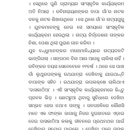
। ସେଥିରେ ପୁଣି ଗ୍ରାମ୍ୟର ସାଂସ୍କୃତିକ କାର୍ଯ୍ୟକ୍ରମ
ଅତି ନିଆରା । ରବିନାରାୟଣଙ୍କର ବାପା ଗାଁ’ର ନାଟକ
ଦଳକୁ ନାଟକ ଶିଖାଉଥିଲେ । ସେ ଥିଲେ ଗାଁ’ର ନାଟ୍ୟଗୁରୁ
। ଯୁବକମାନଙ୍କୁ ନେଇ ସେ ସମୟରେ ସାଂସ୍କୃତିକ
କାର୍ଯ୍ୟକ୍ରମ ହେଉଥିଲା । ନାଟ୍ୟ ନିର୍ଦ୍ଦେଶନା ତାଙ୍କର
ନିଶା, ପେଶା ଥିଲା ପୁରାଣ ଗାନ କରିବା ।
ଯୁବ ବନ୍ଧୁମାନଙ୍କର ମନୋମାଳିନ୍ୟରେ ନାଟ୍ୟଦଳଟି
ଭାଙ୍ଗିଗଲା । ସଙ୍ଗଠନ ବିନା ଆଉ ଆଗକୁ ଚାଲିଲା ନାହିଁ ।
ରବିଙ୍କର ବୟସ ସେତେବେଳେ ୧୧ବର୍ଷ । ଥରେ ସେ ପାଖ
ଗାଁ ଲୁଥୁରପଙ୍କକୁ ରଥଯାତ୍ରା ଦେଖିବାକୁ ଯାଇଥାନ୍ତି
ବାପାଙ୍କ ସହିତ । ରଥଯାତ୍ରା ଉପଲକ୍ଷେ ଚାଲିଥାଏ
‘ଦାସକାଠିଆ’ । ଏହି ସାଂସ୍କୃତିକ କାର୍ଯ୍ୟକ୍ରମରେ କିନ୍ତୁ
ପ୍ରବଳ ଭିଡ଼ । ଛୋଟଛୁଆ ଥିବାରୁ ସୁବିଧାରେ ଦେଖିବା
ସମ୍ଭବ ହେଉ ନଥାଏ ତାଙ୍କୁ । ଜନଗହଳିରେ କୌଣସି
ମତେ ଏକ ଫାଙ୍କା ଜାଗାରୁ ନିଜର ଦୁଇହାତରେ ଏଡ଼ାଇ
ଦେଇ ଦାସକାଠିଆ କଳାକୁ ଜୀବନରେ ପ୍ରଥମଥର ପାଇଁ
ଦେଖିବାର ସୁଯୋଗ ପାଇଲେ । ଦେଖିବା ପରେ ତାଙ୍କ