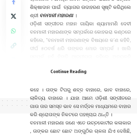
ଶିକ୍ଷାଦାନ ପାଇଁ ତ୍ୟାଗର ଉଦାହରଣ ସୃଷ୍ଟି କରିଥିଲେ
ଶ୍ରୀ
ବନମାଳୀ ମହାରଣା
।
ଓଡ଼ିଶୀ ସଙ୍ଗୀତର ମହାନ ଗାୟିକା ଶ୍ୟାମାମଣି ଦେବୀ
ବନମାଳୀ ମହାରଣାଙ୍କ ସମ୍ପର୍କରେ କୋହଭରା କଣ୍ଠରେ
କହିଲେ, “ବନମାଳୀ ମହାରଣାଙ୍କ ବିଷୟରେ କ’ଣ କହିବି,
ଦୀର୍ଘ ୫୦ବର୍ଷ ଧରି ତାଙ୍କର ମୋର ସମ୍ପର୍କ । ଖାଲି
ସମ୍ପର୍କ ନୁହଁ ନିହାତି ଆତ୍ମୀୟତା କହିଲେ ଅତ୍ୟୁକ୍ତି
ହେବନାହିଁ ।
Continue Reading
ମୋ ସହିତ ସିଏ ବଜେଇବାର ବୋଧହୁଏ ୫୦ବର୍ଷ ପାଖାପାଖି
ହୋଇଯିବ । ମର୍ଦ୍ଦଳରେ ତାଙ୍କ ଅଙ୍ଗୁଠି ଗୁଡ଼ା କଥା
କହେ । ତାଙ୍କ ଟିପରୁ ଶବ୍ଦ ବାହାରେ, ଭାବ ବାହାରେ,
ଲାଳିତ୍ୟ ବାହାରେ । ଯାହା ଆମେ ଓଡ଼ିଶୀ ସଙ୍ଗୀତରେ
ଗାଉ ତାର ସମସ୍ତ ଭାବ ସେ ମର୍ଦ୍ଦଳ ମାଧ୍ୟମରେ ବାହାର
କରି ଶ୍ରୋତାଙ୍କ ନିକଟରେ ପହଞ୍ଚାଇ ଥାନ୍ତି ।
ବନମାଳୀ ମହାରଣା ଜଣେ ଏତେ ଉଚ୍ଚକୋଟୀର କଳାକାର
, ତାଙ୍କର ଛୋଟ ଛୋଟ ଅଙ୍ଗୁଠିର ଚାଳନା ଯିଏ ଦେଖିଛି,