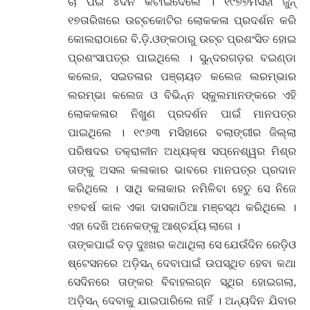
ଚା ପିଇ ୪ଦିନ କଟାଇଦେଲେ । ୧୯୭୭ମସିହା ଜୁନ୍
୧୭ତାରିଖରେ ଉଚ୍ଚକୋଟିର ଲୋକକଳା ପ୍ରଦର୍ଶନ କରି
କୋଲରାଠାରେ ବି.ଡ଼ି.ଓଙ୍କଠାରୁ ଉଚ୍ଚ ପ୍ରଶଂସିତ ହୋଇ
ପ୍ରଶଂସାପତ୍ର ପାଇଥିଲେ । ସୁନ୍ଦରଗଡ଼ର ବଇଣ୍ଡା
କଲେଜ, ସଇତଳାର ପଞ୍ଚାୟତ କଲେଜ ଲରମ୍ଭାର
ଲରମ୍ଭା କଲେଜ ଓ ବିଭିନ୍ନ ସ୍କୁଲମାନଙ୍କରେ ଏହି
ଲୋକକଳାର ନିଖୁଣ ପ୍ରଦର୍ଶନ ପାଇଁ ମାନପତ୍ର
ପାଇଥିଲେ । ୧୯୬୩ ମସିହାରେ ବଲାଙ୍ଗୀର ଜିଲ୍ଲା
ପରିଷଦର ତକ୍ରାଳୀନ ଅଧ୍ୟକ୍ଷ ସପ୍ନେଶ୍ୱର ମିଶ୍ର
ତାଙ୍କୁ ଅସଲ କଳାକାର ଭାବରେ ମାନପତ୍ର ପ୍ରଦାନ
କରିଥିଲେ । ସାଥି କଳାକାର ନମିଳିବା ହେତୁ ସେ ନିଜେ
୧୭ବର୍ଷ କାଳ ଏକା ଦାସକାଠିଆ ମଞ୍ଚସ୍ଥ କରିଥିଲେ ।
ଏହା ଦେଖି ଅନେକଙ୍କୁ ଆଶ୍ଚର୍ଯ୍ୟ ଲାଗେ ।
ତାଙ୍କପାଇଁ ବଡ଼ ଦୁଃଖର କଥାଥିଲା ସେ ଯେଉଁଦିନ ରେଡ଼ିଓ
ଷ୍ଟେସନରେ ଅଡ଼ିସନ୍ ଦେବାପାଇଁ ଉପସ୍ଥିତ ହେବା କଥା
ସେଦିନରେ ତାଙ୍କର ବିବାହଲଗ୍ନ ସ୍ଥିର ହୋଇଗଲା,
ଅଡ଼ିସନ୍ ଦେବାକୁ ଯାଇପାରିଲେ ନାହିଁ । ଅନ୍ୟଦିନ ଯିବାର