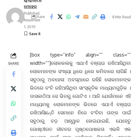
ମେହେର
Published:
Share
8 Min Read
November
1, 2019
[box type=”info” align=”” class=””
width=””]ଲୋକକଳାକୁ ଏଯାଏଁ ବଞ୍ଚାଇ ରଖିଆସିଥିବା
SHARE
ଲୋକମାନଙ୍କ ସଂଖ୍ୟା ଧିରେ ଧିରେ କମିବାରେ ଲାଗିଛି ।
ସବୁଠାରୁ ଅବହେଳା ଅବସ୍ଥାରେ ରହିଛି ଲୋକମାନଙ୍କ
ଭିତରେ ବଂଚି ରହିଆସିଥିବା ସାଂସ୍କୃତିକ ମାଧ୍ୟମଗୁଡ଼ିକ ।
ଦାସକାଠିଆ ସେ ଭିତରୁ ଗୋଟିଏ । ଆଜି ଯେଉଁମାନେ ଏହି
ମାଧ୍ୟମକୁ ଲୋକମାନଙ୍କ ଭିତରେ ଏଯାଏଁ ବଞ୍ଚାଇ
ରଖିଆସିଛନ୍ତି ସେମାନେ ନିଜେ ବଂଚିବା ତାଙ୍କ ପାଇଁ
ସବୁଠାରୁ ବଡ଼ ଆହ୍ୱାନ ହୋଇଯାଇଛି, ଯେହେତୁ
ଗୋଷ୍ଠୀଗତ ଜୀବନର ପୃଷ୍ଠପୋଷକତା ଏଭଳି ଏକ