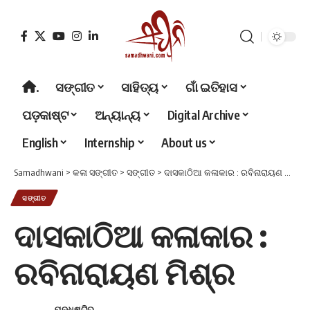
.
ସଙ୍ଗୀତ
ସାହିତ୍ୟ
ଗାଁ ଇତିହାସ
ପଡ଼କାଷ୍ଟ
ଅନ୍ୟାନ୍ୟ
Digital Archive
English
Internship
About us
Samadhwani
>
କଳା ସଙ୍ଗୀତ
>
ସଙ୍ଗୀତ
>
ଦାସକାଠିଆ କଳାକାର : ରବିନାରାୟଣ ମିଶ୍ର
ସଙ୍ଗୀତ
ଦାସକାଠିଆ କଳାକାର :
ରବିନାରାୟଣ ମିଶ୍ର
ଯୁଦ୍ଧିଷ୍ଟିର