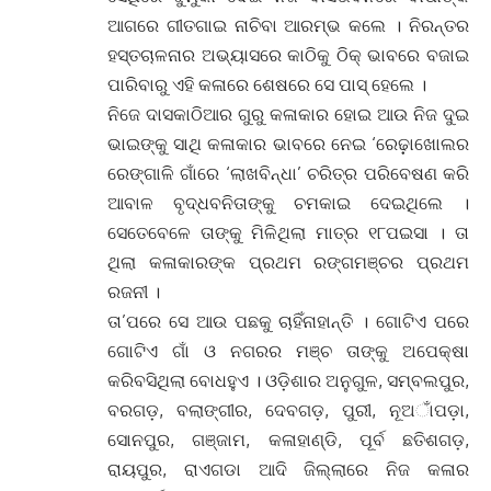
ଆଗରେ ଗୀତଗାଇ ନାଚିବା ଆରମ୍ଭ କଲେ । ନିରନ୍ତର
ହସ୍ତଚାଳନାର ଅଭ୍ୟାସରେ କାଠିକୁ ଠିକ୍ ଭାବରେ ବଜାଇ
ପାରିବାରୁ ଏହି କଳାରେ ଶେଷରେ ସେ ପାସ୍ ହେଲେ ।
ନିଜେ ଦାସକାଠିଆର ଗୁରୁ କଳାକାର ହୋଇ ଆଉ ନିଜ ଦୁଇ
ଭାଇଙ୍କୁ ସାଥି କଳାକାର ଭାବରେ ନେଇ ‘ରେଢ଼଼ାଖୋଲର
ରେଙ୍ଗାଳି ଗାଁରେ ‘ଲାଖବିନ୍ଧା’ ଚରିତ୍ର ପରିବେଷଣ କରି
ଆବାଳ ବୃଦ୍ଧବନିତାଙ୍କୁ ଚମକାଇ ଦେଇଥିଲେ ।
ସେତେବେଳେ ତାଙ୍କୁ ମିଳିଥିଲା ମାତ୍ର ୧୮ପଇସା । ତା
ଥିଲା କଳାକାରଙ୍କ ପ୍ରଥମ ରଙ୍ଗମଞ୍ଚର ପ୍ରଥମ
ରଜନୀ ।
ତା’ପରେ ସେ ଆଉ ପଛକୁ ଚାହିଁନାହାନ୍ତି । ଗୋଟିଏ ପରେ
ଗୋଟିଏ ଗାଁ ଓ ନଗରର ମଞ୍ଚ ତାଙ୍କୁ ଅପେକ୍ଷା
କରିବସିଥିଲା ବୋଧହୁଏ । ଓଡ଼ିଶାର ଅନୁଗୁଳ, ସମ୍ବଲପୁର,
ବରଗଡ଼, ବଲାଙ୍ଗୀର, ଦେବଗଡ଼, ପୁରୀ, ନୂଅାଁପଡ଼ା,
ସୋନପୁର, ଗଞ୍ଜାମ, କଳାହାଣ୍ଡି, ପୂର୍ବ ଛତିଶଗଡ଼,
ରାୟପୁର, ରାଏଗଡା ଆଦି ଜିଲ୍ଲାରେ ନିଜ କଳାର