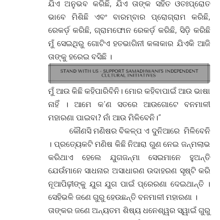
ଯିଏ ଅନୁଭବ କରିଛି, ଯିଏ ତାଙ୍କ ସହିତ ଓତଃପ୍ରୋତ
ଭାବେ ମିଶିଛି ଏବଂ ବାରମ୍ବାର ପ୍ରୋଗ୍ରାମ କରିଛି,
ରେକର୍ଡ଼ କରିଛି, ଗ୍ରାମଫୋନ ରେକର୍ଡ଼ କରିଛି, ସିଡ଼ି କରିଛି
ମୁଁ ସେଇଥିରୁ ଗୋଟିଏ ହତଭାଗିନୀ କଳାକାର ଯିଏକି ଆଜି
ତାଙ୍କୁ ହରେଇ ବସିଛି ।
ମୁଁ ଆଉ କିଛି କହିପାରିବିନି। ମୋର କହିବାପାଇଁ ଆଉ ଭାଷା
ନାହିଁ । ଆମେ କ’ଣ ସତରେ ଆଉଗୋଟେ ବନମାଳୀ
ମହାରଣା ପାଇବା? ନାଁ ଆଉ ମିଳିବେନି।”
କୌଣସି ମଣିଷର ବିକଳ୍ପ ଏ ଦୁନିଆରେ ମିଳିବେନି
। ପ୍ରତ୍ୟେକଟି ମଣିଷ କିଛି ନିଆରା ଗୁଣ ନେଇ ଜନ୍ମଲାଭ
କରିଥାଏ ହେଲେ ଯୁଗଜନ୍ମା ସେଇମାନେ ହୁଅନ୍ତି
ଯେଉଁମାନେ ସାଧନାର ଅସାଧାରଣ ଉଦାହରଣ ସୃଷ୍ଟି କରି
ନୂଆପିଢ଼ୀଙ୍କୁ ଯୁଗ ଯୁଗ ପାଇଁ ପ୍ରେରଣା ଦେଇଥାନ୍ତି ।
ସେହିଭଳି ଜଣେ ଗୁରୁ ହେଉଛନ୍ତି ବନମାଳୀ ମହାରଣା ।
ତାଙ୍କର ଜଣେ ଅନ୍ୟତମ ଶିଷ୍ୟ ଧନେଶ୍ୱର ସ୍ୱାଇଁ ଗୁରୁ