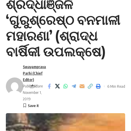
ଶ୍ରଦ୍ଧାଞ୍ଜଳି
‘ଗୁରୁଶ୍ରେଷ୍ଠ ବନମାଳୀ
ମହାରଣା’ (ଶ୍ରାଦ୍ଧ
ବାର୍ଷିକୀ ଉପଲକ୍ଷେ)
Swayamprava
Parhi (Chief
Editor)
Published:
Share
6 Min Read
November 1,
2019