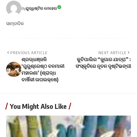
By
ଯୁଦ୍ଧିଷ୍ଟିର ମେହେର
ସାମ୍ବାଦିକ
PREVIOUS ARTICLE
NEXT ARTICLE
ଶ୍ରଦ୍ଧାଞ୍ଜଳି
କୁଚିପାଲିର “ଜୁଗାର ଯାତ୍ରା” :
‘ଗୁରୁଶ୍ରେଷ୍ଠ ବନମାଳୀ
ସଂସ୍କୃତିରେ ନୂତନ ଦୃଷ୍ଟିଭଙ୍ଗୀ
ମହାରଣା’ (ଶ୍ରାଦ୍ଧ
ବାର୍ଷିକୀ ଉପଲକ୍ଷେ)
You Might Also Like