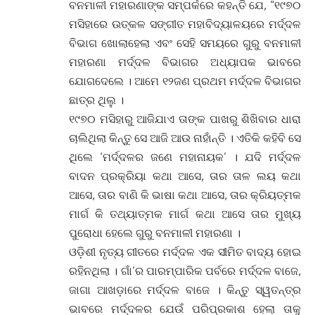
ବନମାଳୀ ମହାରଣାଙ୍କ ସମ୍ପର୍କରେ କହନ୍ତି ଯେ, “୧୯୭୦
ମସିହାରେ ଉତ୍କଳ ସଙ୍ଗୀତ ମହାବିଦ୍ୟାଳୟରେ ମର୍ଦ୍ଦଳ
ବିଭାଗ ଖୋଲାହେଲା ଏବଂ ସେହି ସମୟରେ ଗୁରୁ ବନମାଳୀ
ମହାରଣା ମର୍ଦ୍ଦଳ ବିଭାଗର ଅଧ୍ୟାପକ ଭାବରେ
ଯୋଗଦେଲେ । ଆମେ ୧୨ଜଣ ପ୍ରଥମ ମର୍ଦ୍ଦଳ ବିଭାଗର
ଛାତ୍ର ଥିଲୁ ।
୧୯୭୦ ମସିହାରୁ ଆଜିଯାଏ ତାଙ୍କ ପାଖରୁ ଶିଖିବାର ଧାରା
ଚାଲିଥିଲା କିନ୍ତୁ ସେ ଆଜି ଆଉ ନାହାଁନ୍ତି । ଏତିକି କହିବି ସେ
ଥିଲେ ‘ମର୍ଦ୍ଦଳର ଜଣେ ମହାନାୟକ’ । ଯଦି ମର୍ଦ୍ଦଳ
ବାଦନ ପ୍ରକ୍ରିୟା କଥା ଆସେ, ତାର ତାଳ ଲୟ କଥା
ଆସେ, ତାର ବାଣି କି ଭାଷା କଥା ଆସେ, ତାର କ୍ରିୟତ୍ମକ
ମାର୍ଗ କି ତଥ୍ୟାତ୍ମକ ମାର୍ଗ କଥା ଆସେ ତାର ମୁଖ୍ୟ
ପୁରୋଧା ହେଲେ ଗୁରୁ ବନମାଳୀ ମହାରଣା ।
ଓଡ଼ିଶୀ ନୃତ୍ୟ ଗୀତରେ ମର୍ଦ୍ଦଳ ଏକ ସୀମିତ ବାଦ୍ୟ ହୋଇ
ରହିନଥିଲା । ଗାଁ’ର ପାରମ୍ପାରିକ ପର୍ବରେ ମର୍ଦ୍ଦଳ ବାଜେ,
ଜାଗା ଆଖଡ଼ାରେ ମର୍ଦ୍ଦଳ ବାଜେ । କିନ୍ତୁ ସ୍ୱତନ୍ତ୍ର
ଭାବରେ ମର୍ଦ୍ଦଳର ଯେଉଁ ପରିପ୍ରକାଶ ହେଲା ତାକୁ