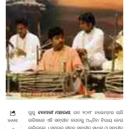
ଗୁରୁ
ବନମାଳୀ ମହାରଣା
, ଗତ ୨୦୧୮ ନଭେମ୍ବର ଚାରି
ତାରିଖରେ ଏହି ସଙ୍ଗୀତ ଜଗତରୁ ଅନ୍ତିମ ବିଦାୟ ନେଇ
SHARE
ଚାଲିଗଲେ । ସମଗ୍ର ଜୀବନ ସଙ୍ଗୀତ ସାଧନା ଓ ସଙ୍ଗୀତ