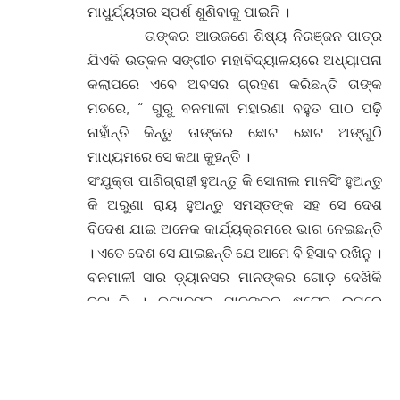
ମାଧୁର୍ଯ୍ୟତାର ସ୍ପର୍ଶ ଶୁଣିବାକୁ ପାଇନି ।
ତାଙ୍କର ଆଉଜଣେ ଶିଷ୍ୟ ନିରଞ୍ଜନ ପାତ୍ର
ଯିଏକି ଉତ୍କଳ ସଙ୍ଗୀତ ମହାବିଦ୍ୟାଳୟରେ ଅଧ୍ୟାପନା
କଲାପରେ ଏବେ ଅବସର ଗ୍ରହଣ କରିଛନ୍ତି ତାଙ୍କ
ମତରେ, “ ଗୁରୁ ବନମାଳୀ ମହାରଣା ବହୁତ ପାଠ ପଢ଼ି
ନାହାଁନ୍ତି କିନ୍ତୁ ତାଙ୍କର ଛୋଟ ଛୋଟ ଅଙ୍ଗୁଠି
ମାଧ୍ୟମରେ ସେ କଥା କୁହନ୍ତି ।
ସଂଯୁକ୍ତା ପାଣିଗ୍ରାହୀ ହୁଅନ୍ତୁ କି ସୋନାଲ ମାନସିଂ ହୁଅନ୍ତୁ
କି ଅରୁଣା ରାୟ ହୁଅନ୍ତୁ ସମସ୍ତଙ୍କ ସହ ସେ ଦେଶ
ବିଦେଶ ଯାଇ ଅନେକ କାର୍ଯ୍ୟକ୍ରମରେ ଭାଗ ନେଇଛନ୍ତି
। ଏତେ ଦେଶ ସେ ଯାଇଛନ୍ତି ଯେ ଆମେ ବି ହିସାବ ରଖିନୁ ।
ବନମାଳୀ ସାର ଡ଼୍ୟାନସର ମାନଙ୍କର ଗୋଡ଼ ଦେଖିକି
ବଜାନ୍ତି । ଡ଼୍ୟାନସର ମାନଙ୍କର ଷ୍ଟେଜ୍ ଉପରେ
ପଦାଙ୍କ ଅନୁସରଣ କରନ୍ତି । ଷ୍ଟେଜରୁ ଆସିବା ପରେ
ବାହାରେ ଡ଼୍ୟାନ୍ସରମାନେ ତାଙ୍କର ପଦାଙ୍କ ଅନୁସରଣ
କରନ୍ତି ।
ବିଭିନ୍ନ ବିଷୟରେ ସେମାନେ ସାରଙ୍କଠାରୁ ପରାମର୍ଶ