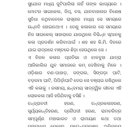
ସୁଯୋଗ ମଧ୍ୟ ଜୁଟିପାରିଲା ନାହିଁ ତାଙ୍କ ଭାଗ୍ୟରେ ।
ମୋଟର ସାଇକେଲ, ଜିପ୍, ବସ, ଯାନବାହାନାର ବିଶେଷ
ସୁବିଧା ନଥିବାବେଳେ ରାସ୍ତାର ମଧ୍ୟ ସେ ସମୟରେ
ଉନ୍ନତି ହୋଇନଥାଏ । ତେଣୁ କଳାକାର ସେ ସମୟରେ
ନିଜ ସାଇକେଲ୍ ସାହାରାରେ ଯାଉଥିଲେ ବିଭିନ୍ନ ସ୍ଥାନକୁ
କଳା ପ୍ରଦର୍ଶନ କରିବାପାଇଁ । ଶହ ଶହ କି.ମି. ଦିନରେ
ଯାଇ ରାତ୍ରରେ ମଞ୍ଚରେ ଛିଡ଼ା ହେଉଥିଲେ ସେ ।
ଏ ବିରଳ କଳାର ପ୍ରତିଭା ଓ ଝାଳବୁହା ଯାତ୍ରା
ଆଜିକାଲିର ଯୁବ ସମାଜରେ କମ୍ ଦେଖିବାକୁ ମିଳେ ।
ଓଡ଼ିଶାର ବଣ-ପାହାଡ଼, ଜଙ୍ଗଲ, ସିଙ୍ଗଡ଼ା ଘାଟି,
ବଡ଼ରମା ଘାଟି, ପିପିର୍ଡ଼ାଘାଟି ଦେଇ ସେ ବଞ୍ଚାଇ ରଖିଥିଲେ
ଏହି କଳାକୁ । ରସମୟ, ଛନ୍ଦମୟ ସାତ୍ତ୍ୱିକ ଗୀତର ଏହି
ଲୋକକଳା ଆଜି ହଜିଯିବାକୁ ବସିଛି ।
ଚନ୍ଦ୍ରାବତୀ ହରଣ, ଚନ୍ଦ୍ରକଳାହରଣ,
ସୂର୍ଯ୍ୟକାନ୍ତିହରଣ, ଦ୍ରୈପଦୀ ହରଣ, ରାମଚରିତ୍ର
ସମ୍ପୂର୍ଣ୍ଣ ମହାଭାରତ ଓ ରାମାୟଣ କଥା ତଥା
ଗଙ୍ଗାଧର ମେହେର, ଉପେନ୍ଦ୍ରଭଞ୍ଜ, ଅଭିମନ୍ୟୁ