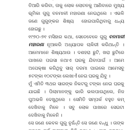
ତିଆରି କରିବା, ତାକୁ ଲୋକ ଲୋଚନକୁ ଆଣିବାରେ ମୁଖ୍ୟ
ଭୂମିକା ଗୁରୁ ବନମାଳୀ ମହାରଣା ନେଇଥିଲେ । ଏଭଳି
ଜଣେ ଗୁରୁଙ୍କର ଶିଷ୍ୟ ହୋଇପାରିଥିବାରୁ ଧନ୍ୟ
ହୋଇଛୁ ।
୧୯୭୦-୭୧ ମସିହାର କଥା, ସେତେବେଳେ ଗୁରୁ
ବନମାଳୀ
ମହାରଣା
ନୂଆକରି ଅଧ୍ୟାପକ ଚାକିରୀ କରିଥାନ୍ତି ।
ଆମେମାନେ ଶିଷ୍ୟଥାଉ । ଦଶହରା ଛୁଟି, ଖରା ଛୁଟିରେ
ପାଖରେ ପଇସା ନଥାଏ ଘରକୁ ଯିବାପାଇଁ । ଆମେ
ଅପେକ୍ଷା କରିଥିବୁ ସାର୍ ଦରମା ପାଇଲେ ଆମେସବୁ
୫ଟଙ୍କା ୧୦ଟଙ୍କା ଲେଖାଏଁ ନେଇ ଘରକୁ ଯିବୁ ।
ମୁଁ ଏମିତି ୩ଥର ସାରଙ୍କ ନିକଟରୁ ଟଙ୍କା ନେଇ ଘରକୁ
ଯାଇଛି । ପିଲାମାନଙ୍କୁ ଭାରି ଭଲପାଉଥିଲେ, ନିଜ
ପୁଅଭଳି ଦେଖୁଥିଲେ । ସେମିତି ସମ୍ପର୍କ ବହୁତ କମ୍
ଦେଖିବାକୁ ମିଳେ । ସବୁ ଲୋକ ପାଖରେ ସେଇଟା
ଦେଖିବାକୁ ମିଳେନି ।
ସେ ଜଣେ କେବଳ ଗୁରୁ ନୁହଁନ୍ତି ସେ ଜଣେ ବନ୍ଧୁ । ତାଙ୍କ