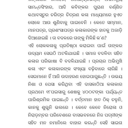
ସାମନ୍ତସିଂହାର, ଆଦି କବିଙ୍କର ପୁରାଣ ବର୍ଣ୍ଣିତ
କଥାବସ୍ତୁର ଚରିତ୍ର ଚିତ୍ରଣ କଳା ମାଧ୍ୟମରେ ହୁଏତ
ଲୋକେ ଆଉ ଶୁଣିବାକୁ ପାଇବେନି । କେତେ ସମ୍ମାନ,
ମାନପତ୍ର, ପ୍ରଶଂସାପତ୍ର କଳାକାରଙ୍କ ହାତକୁ ଅଜାଡ଼ି
ଦିଆହୋଇଛି । ତା ବଦଳରେ ତାଙ୍କୁ ମିଳିଛି କ’ଣ?
ଏହି ଲୋକକଳାକୁ ପ୍ରତିଷ୍ଠା କରାଇବା ପାଇଁ ତାଙ୍କର
ଉଦ୍ୟମ ସେଇଠି ଅଟକିଯାଇଛି । ସମାଜ ବଦଳିବା ସହିତ
କଳାର ପରିଭାଷା ବି ବଦଳିଯାଇଛି । ପ୍ରଚାର ଅଭିମୁଖି
କଳା ଏବଂ କଳାକାରଙ୍କ ସଂଖ୍ୟା ବଢ଼ିବାରେ ଲାଗିଛି ।
ସେଇମାନେ ହିଁ ଆଜି ଉଦାହରଣ ହୋଇପାରୁଛନ୍ତି । ଉଭୟ
ନିଶା ଓ ପେସା କରିଥିବା ଏହି ଦାସକାଠିଆ କଳାକାର
ପ୍ରଥମେ ୧୮ପଇସାରୁ ଶେଷକୁ ୪୦୦ଟଙ୍କା ପର୍ଯ୍ୟନ୍ତ
ପାରିଶ୍ରମିକ ପାଇଛନ୍ତି । ବର୍ତ୍ତମାନ ହାତ ଠିକ୍ ଚଳୁନି,
କାନକୁ ଶୁଭୁନି ଭଲରେ । କେବେ କେବେ ନିରୋଳା ଓ
ନିରାଡ଼ମ୍ବର ପରିବେଶରେ ବାସଭବନରେ ନିଜ ପତ୍ନୀଙ୍କ
ସହିତ ମନ ନମାନିଲେ ବାହାର କରନ୍ତି ସେହି ସାଇତା