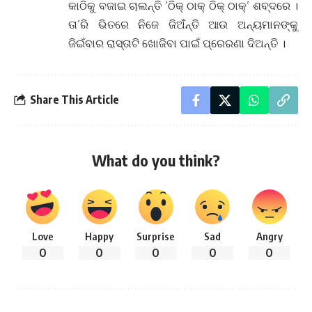
କାଠିକୁ ବଜାଇ ଚାଲନ୍ତି ‘ଠିକ୍ ଠାକ୍ ଠିକ୍ ଠାକ୍’ ଶବ୍ଦରେ ।
ତା’ରି ଭିତରେ ନିଜେ ଜିଅଁନ୍ତି ଆଉ ଅନ୍ୟମାନଙ୍କୁ
ଜିଇଁବାର ରାସ୍ତାଟି ଖୋଜିବା ପାଇଁ ପ୍ରେରଣା ଦିଅନ୍ତି ।
Share This Article
What do you think?
Love
Happy
Surprise
Sad
Angry
0
0
0
0
0