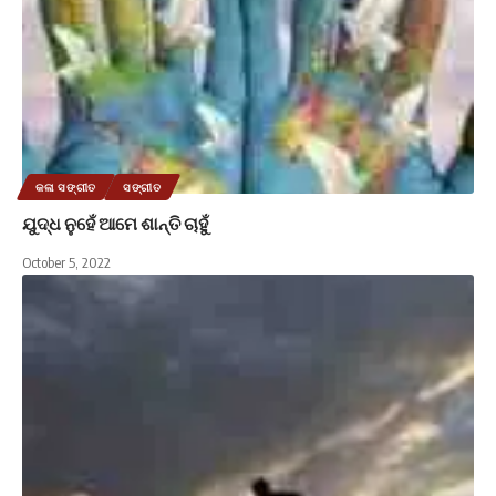
କଳା ସଙ୍ଗୀତ
ସଙ୍ଗୀତ
ଯୁଦ୍ଧ ନୁହେଁ ଆମେ ଶାନ୍ତି ଚାହୁଁ
October 5, 2022