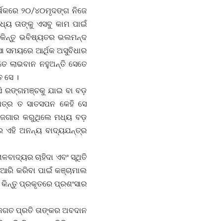
ର୍ଷକରେ ୨୦/୪୦ମୃଦଙ୍ଗ ନିଜେ
୍ୟ ତାଙ୍କୁ ଏସବୁ କାମ ପାଇଁ
କିନ୍ତୁ ଭବିଷ୍ୟତର ଭଲମନ୍ଦ
ସା ସମୟରେ ଆର୍ଥିକ ଅସୁବିଧାର
ତେ ଲାଭବାନ ନହୁଅନ୍ତି ସେତେ
ତ ସେ ।
ଣସି ରଙ୍ଗମଞ୍ଚକୁ ଯାଇ ବା ବଡ଼
ନପତ୍ର ତ ସାତସପନ କେହି ସେ
 ରୋଜଗାର କରୁଥିଲେ ମଧ୍ୟ ବଡ଼
 ଏହି ଅନନ୍ୟ ବାଦ୍ୟଯନ୍ତ୍ର
ଳବାଦ୍ୟର ଚାହିଦା ଏବଂ ସ୍ଥିତି
ତିଆରି କରିବା ପାଇଁ କଞ୍ଚାମାଲ
 କିନ୍ତୁ ପ୍ରକୃତରେ ପ୍ରଶଂସାର
 ଜଗତ ପ୍ରତି ତାଙ୍କର ଅବଦାନ