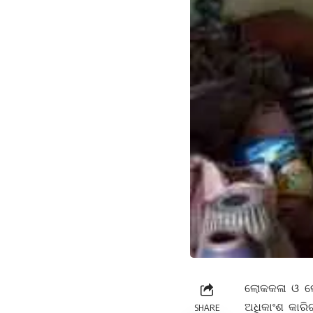
ଲୋକକଳା ଓ ଲୋ
ଅଧିକାଂଶ କାରି
SHARE