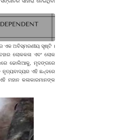
ସଙ୍ଗୀତର ସାହାରା ନେଇଥିବା
ର ଏକ ଅବିସ୍ମରଣୀୟ ସୃଷ୍ଟି ।
ବ୍ୟବହାର ଲୋକକଳା ଏବଂ ଲୋକ
ଲରେ ଢୋଲିଆକୁ, ମୃଦଙ୍ଗରେ
 ନୃତ୍ୟବାଦ୍ୟର ଏହି ଛନ୍ଦରେ
ା ଏହି ମହାନ କଳାକାରମାନଙ୍କ