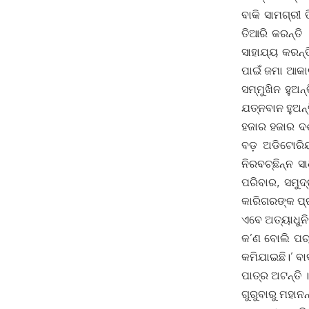
ବାକି ସାମଗ୍ରୀ
ତିଆରି କରନ୍ତି
ସାହାଯ୍ୟ କରନ୍
ପାଇଁ ଜମା ଆକାର
ସମ୍ମୁଖିନ ହୁଅ
ଯତ୍ନବାନ ହୁଅନ୍
ହଜାର ହଜାର ଦର
ବଡ଼ ଅଡିଟୋରିୟମ
ନିରବଚ୍ଛିନ୍ନ 
ପରିବାର, ସମୁଦ
କାରିଗରଙ୍କ ପ୍ର
ଏବେ ଅତ୍ୟାଧୁନି
କ’ଣ ବୋଲି ପଚାର
କମିଯାଇଛି।’ ବା
ପାତ୍ର ଅଟନ୍ତି ।
ଗୁରୁବାରୁ ମହା