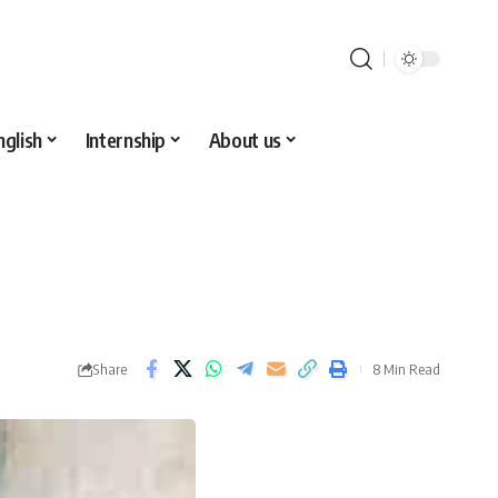
nglish
Internship
About us
Share
8 Min Read