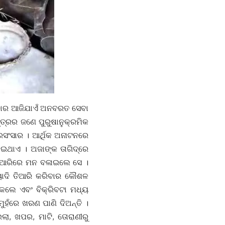
ିବାର ଆଜିଯାଏଁ ଅନବରତ ସେବା
୍ତ୍ରର ଜଣେ ପୁରୁଷାନୁକ୍ରମିକ
ଘରସଂସାର । ଆର୍ଥିକ ଅନାଟନରେ
ଇଥାଏ । ଅଜାଙ୍କ ତାଗିଦ୍ରେ
 ତିଆରିରେ ମନ ବଳାଇଲେ ସେ ।
ୟାଦି ତିଆରି କରିବାର କୌଶଳ
 କଲେ ଏବଂ ବିକ୍ରିବଟା ମଧ୍ୟ
ମୁହଁରେ ଖରଣ ପାଣି ଦିଅନ୍ତି ।
, ଖପର, ମାଟି, ତୋରାଣୀରୁ