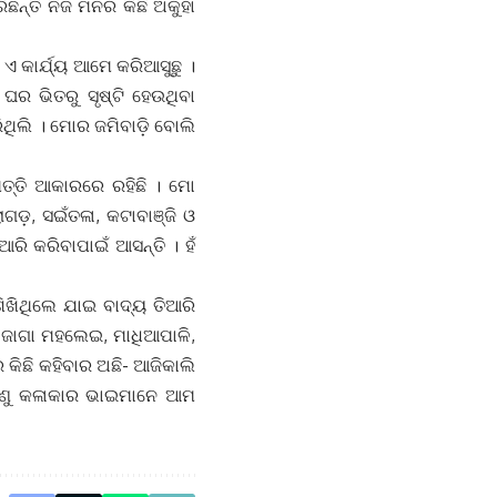
ିଛନ୍ତି ନିଜ ମନର କିଛି ଅକୁହା
 ଏ କାର୍ଯ୍ୟ ଆମେ କରିଆସୁଛୁ ।
ଘର ଭିତରୁ ସୃଷ୍ଟି ହେଉଥିବା
ଥିଲି । ମୋର ଜମିବାଡ଼ି ବୋଲି
ତ୍ତି ଆକାରରେ ରହିଛି । ମୋ
ଗଡ଼, ସଇଁତଳା, କଟାବାଞ୍ଜି ଓ
ରି କରିବାପାଇଁ ଆସନ୍ତି । ହଁ
ଶିଖିଥିଲେ ଯାଇ ବାଦ୍ୟ ତିଆରି
 ଜାଗା ମହଲେଇ, ମାଧିଆପାଳି,
କିଛି କହିବାର ଅଛି- ଆଜିକାଲି
ଁ ତେଣୁ କଳାକାର ଭାଇମାନେ ଆମ