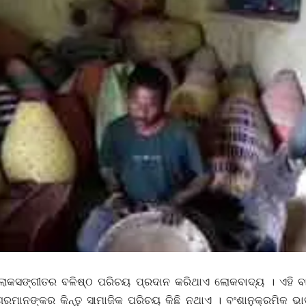
କସଙ୍ଗୀତର ବଳିଷ୍ଠ ପରିଚୟ ପ୍ରଦାନ କରିଥାଏ ଲୋକବାଦ୍ୟ । ଏହି ବାଦ
ଗରମାନଙ୍କର କିନ୍ତୁ ସାମାଜିକ ପରିଚୟ କିଛି ନଥାଏ । ବଂଶାନୁକ୍ରମିକ ଭା