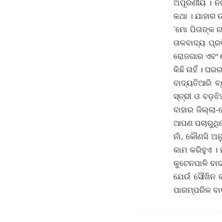
ଅପୂରଣୀୟ । ନିଜ
କଥା । ଯାହାର 
‘ମୋ ପିତାଙ୍କ ନ
ତାଳବାଦ୍ୟ ପ୍ର
ରୋଜଗାର ଏବଂ ମ
କିଛି ନାହିଁ । ଘର
ବାଦ୍ୟତିଆରି ବ
ସ୍ତ୍ରୀ ଓ ବଡ଼ଝ
ବାହାର ଜିଲ୍ଲା-
ଆପଣ ପଚାରୁଥିଲେ
ନାଁ, କୌଣସି ଅନ
କାମ କରିହୁଏ ।
କୁଟେନପାଳି ବା
ଯେଉଁ ସୌଖିନ ବା
ପାରମ୍ପରିକ ବାଦ୍