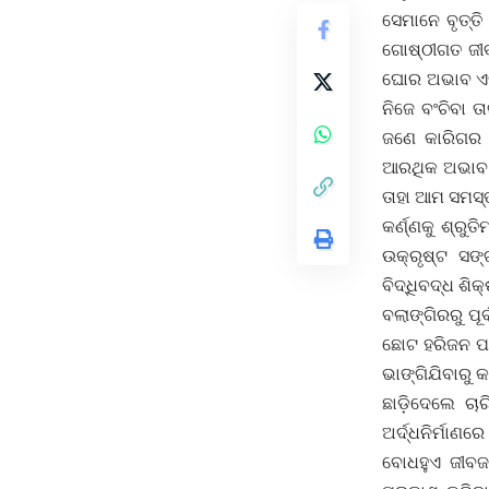
ସେମାନେ ବୃତ୍ତ
ଗୋଷ୍ଠୀଗତ ଜୀବ
ଘୋର ଅଭାବ ଏଦି
ନିଜେ ବଂଚିବା 
ଜଣେ କାରିଗର 
ଆରଥିକ ଅଭାବ ଅ
ତାହା ଆମ ସମ
କର୍ଣ୍ଣକୁ ଶ୍ରୁ
ଉକ୍ରୃଷ୍ଟ ସଙ୍
ବିଦ୍ଧିବଦ୍ଧ ଶିକ
ବଲାଙ୍ଗିରରୁ ପୂ
ଛୋଟ ହରିଜନ ପଡ଼
ଭାଙ୍ଗିଯିବାରୁ 
ଛାଡ଼ିଦେଲେ ଚାର
ଅର୍ଦ୍ଧନିର୍ମା
ବୋଧହୁଏ ଜୀବଜ