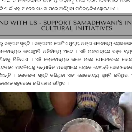
 ପାଇଁ ତ କେତେବେଳେ କର୍ମମୟ ଜୀବନରୁ ଟିକେ ବିରତି ନେବାପାଇଁ ମଣିଷ 
ି ପାଇଁ ଏହା ଅନେକ ସାଧନା ପରେ ଅର୍ଜିଥିବା ପରିଚୟଟିଏ ହୋଇଥାଏ ।
ରୁ ସଙ୍ଗୀତ ସୃଷ୍ଟି । ସଙ୍ଗୀତର ଗୋଟିଏ ମୁଖ୍ୟ ଅଙ୍ଗ ତାଳବାଦ୍ୟ ଲୋକକଳା
ତାଳବାଦ୍ୟର ଉପସ୍ଥିତି ଅନିର୍ବାଜ୍ୟ ଅଟେ । ଏହି ତାଳବାଦ୍ୟର ବହୁଳ 
ଦେଖିବାକୁ ମିଳିଥାଏ । ଏହି ଲୋକବାଦ୍ୟର ତାଳେ ତାଳେ ଯେତେବେଳେ ଢୋ
ମାଦଳରେ ମାଦଳିୟାକୁ ଉନ୍ମାଦିତ ଅବସ୍ଥାରେ ଲୋକେ ଦେଖନ୍ତି ସେତେବେଳେ
ିଅନ୍ତି । ଲୋକକଳା ସୃଷ୍ଟି କରିଥିବା ଏବଂ ଲୋକବାଦ୍ୟ ସୃଷ୍ଟି କରିଥିବ
ତଜଗତ ସବୁବେଳେ ଋଣି ହୋଇ ରହିଥିବ ।