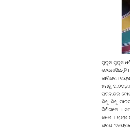
ପୁରୁଷ ପୁରୁଷ 
ଦେଇଆସିଛନ୍ତି। 
କାରିଗର। ବୟସ 
୫ମରୁ ପାଠପଢ଼ା
ପରିବାରର ବୋଝକ
ଶିଖୁ ଶିଖୁ ପ
ଶିଖିଗଲେ । ସମ
କଲେ । ରାତ୍ର ଚ
ଖରଣ ଏକପ୍ରକା