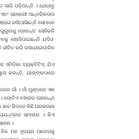
ଲାଗି ପଡ଼ିଥାନ୍ତି । ଯେହେତୁ
 ଏବଂ ସରକାରୀ ଆନ୍ତରିକତାର
୍ଚାଇ ରଖିଆସିଛନ୍ତି ସେମାନେ
ୁରୁବାରୁ ମହାନନ୍ଦ’ ସେହିଭଳି
ବନକୁ ଖୋଜିପାଇଛନ୍ତି ଯଦିଓ
ତି ଜୀବିତ କରି ରଖାଯାଇପାରିବ
 ଏମିତିକା ବ୍ୟକ୍ତିଟିଏ, ଯିଏ
ାସ କରନ୍ତି, ଯାହାଙ୍କଠାରେ
ାଲେର ଗାଁ । ଗାଁ ମୁଣ୍ଡରେ ଏକ
 । ଗୋଟିଏ ବଖରାର ପଛକାନ୍ଥ
୍ଜା ଛାତ ଭିତରେ କିଛି ଘରକରଣା
୍ୟଯନ୍ତ୍ରର ସମାହାର । କିଏ
ଷାରେ ।
ଳେ ନିଜ ମନ ହୃଦୟର ଆବେଗକୁ