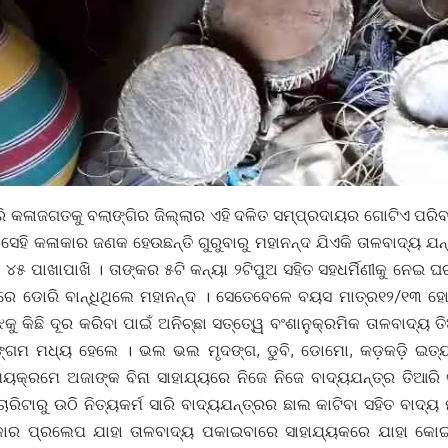
ଧରି କଳାଜଗତକୁ ବଲାଙ୍ଗିର ଜିଲ୍ଲାର ଏହି ଦଳିତ ସମ୍ପ୍ରଦାୟର ଗୋଟିଏ ପର
ସେହି କଳାକାର ଜଣକ ହେଉଛନ୍ତି ଗୁରୁବାରୁ ମହାନନ୍ଦ ଯିଏକି ତାଳବାଦ୍ୟ ଯନ
୪୫ ପାଖାପାଖି । ତାଙ୍କର ୫ଟି କନ୍ୟା ୨ଟିପୁଅ ସହିତ ସହଧର୍ମିଣୀକୁ ନେଇ 
ରେ ଡୋରି ବାନ୍ଧିଥିଲେ ମହାନନ୍ଦ । ସେତେବେଳେ ବୟସ ମାତ୍ର୧୨/୧୩ ହୋ
ୁ କିଛି ଦୂର କରିବା ପାଇଁ ଅନିଚ୍ଛା ସତ୍ତେ୍ୱ ବଂଶାନୁକ୍ରମିକ ତାଳବାଦ୍ୟ
ାରଙ୍ଗମ ମଧ୍ୟ ହେଲେ । ଭଲ ଭଲ ମୃଦଙ୍ଗ, ଡୁବି, ଡୋମୋ, କଡ଼କଡ଼ି ଇତ୍
ୟକ୍ରମେ ଅଜାଙ୍କ ବିନା ସାହାଯ୍ୟରେ ନିଜେ ନିଜେ ବାଦ୍ୟଯନ୍ତ୍ର ତିଆରି
ାରିଟାରୁ ଉଠି ନିତ୍ୟକର୍ମ ସାରି ବାଦ୍ୟଯନ୍ତ୍ରର ଛାଲ କାଟିବା ସହିତ ବାଦ୍ୟ 
ର ପ୍ରଲେପ ଯାହା ତାଳବାଦ୍ୟ ପକାଇବାରେ ସାହାଯ୍ୟକରେ ଯାହା କୋଇଲା