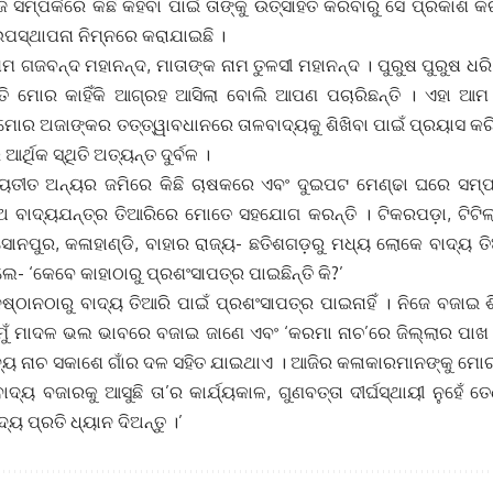
 ସମ୍ପର୍କରେ କିଛି କହିବା ପାଇଁ ତାଙ୍କୁ ଉତ୍ସାହିତ କରିବାରୁ ସେ ପ୍ରକାଶ କର
ଉପସ୍ଥାପନା ନିମ୍ନରେ କରାଯାଇଛି ।
ାମ ଗଜବନ୍ଦ ମହାନନ୍ଦ, ମାତାଙ୍କ ନାମ ତୁଳସୀ ମହାନନ୍ଦ । ପୁରୁଷ ପୁରୁଷ ଧରି
ତି ମୋର କାହିଁକି ଆଗ୍ରହ ଆସିଲା ବୋଲି ଆପଣ ପଚାରିଛନ୍ତି । ଏହା ଆମ 
ୋର ଅଜାଙ୍କର ତତ୍ତ୍ୱାବଧାନରେ ତାଳବାଦ୍ୟକୁ ଶିଖିବା ପାଇଁ ପ୍ରୟାସ କରି
ର ଆର୍ଥିକ ସ୍ଥିତି ଅତ୍ୟନ୍ତ ଦୁର୍ବଳ ।
୍ୟତୀତ ଅନ୍ୟର ଜମିରେ କିଛି ଚାଷକରେ ଏବଂ ଦୁଇପଟ ମେଣ୍ଢା ଘରେ ସମ୍ପ
ିଅ ବାଦ୍ୟଯନ୍ତ୍ର ତିଆରିରେ ମୋତେ ସହଯୋଗ କରନ୍ତି । ଟିକରପଡ଼ା, ଟିଟିଲା
ସୋନପୁର, କଳାହାଣ୍ଡି, ବାହାର ରାଜ୍ୟ- ଛତିଶଗଡ଼ରୁ ମଧ୍ୟ ଲୋକେ ବାଦ୍ୟ ତିଆ
- ‘କେବେ କାହାଠାରୁ ପ୍ରଶଂସାପତ୍ର ପାଇଛିନ୍ତି କି?’
ୁଷ୍ଠାନଠାରୁ ବାଦ୍ୟ ତିଆରି ପାଇଁ ପ୍ରଶଂସାପତ୍ର ପାଇନାହିଁ । ନିଜେ ବଜାଇ 
 ମୁଁ ମାଦଳ ଭଲ ଭାବରେ ବଜାଇ ଜାଣେ ଏବଂ ‘କରମା ନାଚ’ରେ ଜିଲ୍ଲାର ପାଖ
ଦ୍ୟ ନାଚ ସକାଶେ ଗାଁର ଦଳ ସହିତ ଯାଇଥାଏ । ଆଜିର କଳାକାରମାନଙ୍କୁ ମୋର 
ଦ୍ୟ ବଜାରକୁ ଆସୁଛି ତା’ର କାର୍ଯ୍ୟକାଳ, ଗୁଣବତ୍ତା ଦୀର୍ଘସ୍ଥାୟୀ ନୁହେ
ୟ ପ୍ରତି ଧ୍ୟାନ ଦିଅନ୍ତୁ ।’