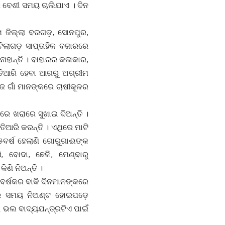
 ବେଶୀ ସମୟ ଚାଲିଯାଏ । ଦିନ
ପାଖ ଜିଲ୍ଲା ବରଗଡ଼, ସୋନପୁର,
ଟିଲାଗଡ଼ ସାପ୍ତାହିକ ବଜାରରେ
ାହାନ୍ତି । ବାହାରର କଳାକାର,
 ତିଆରି ହେବା ଆଗରୁ ଅଗ୍ରୀମ
ିଜ ଗାଁ ମାନଙ୍କରେ ଚାଷୀକୂଳର
େ ଖରାରେ ସୁଖାଇ ଦିଅନ୍ତି ।
ିଆରି କରନ୍ତି । ଏଥିରେ ମାଟି
ବର୍ଷ ହେଲାଣି ଗୋରୁଗାଈଙ୍କ
ି, ବୋଦା, ଛେଳି, ମେଣ୍ଢାରୁ
ଣି ନିଅନ୍ତି ।
 ବର୍ଷକର ବାକି ଦିନମାନଙ୍କରେ
ବାରେ ସମୟ ନିଅଣ୍ଟ ହୋଇପଡ଼େ
ଉ ଭଲ ବାଦ୍ୟଯନ୍ତ୍ରଟିଏ ପାଇଁ