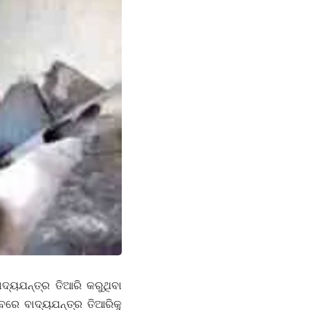
୍ୟଯନ୍ତ୍ର ତିଆରି କରୁଥିବା
ବରେ ବାଦ୍ୟଯନ୍ତ୍ର ତିଆରିକୁ