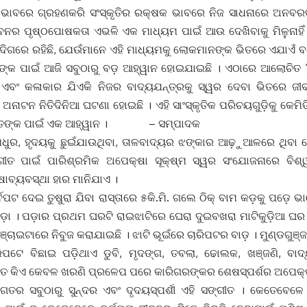
ି ଭାବରେ ଗ୍ରହଣକରି ସଂସ୍କୃତିର ରକ୍ଷକ ଭାବରେ ନିଜ ସାଧନାରେ ଅନବରତ 
ନର ପୃଷ୍ଠପୋଷକତା ଏଭଳି ଏକ ମାଧ୍ୟମ ପାଇଁ ଆଉ ଦେଖିବାକୁ ମିଳୁନାହିଁ
ଗରେ ରହିଛି, ଯେଉଁମାନେ ଏହି ମାଧ୍ୟମକୁ ଲୋକମାନଙ୍କ ଭିତରେ ଏଯାଏଁ ବଞ
ତାଙ୍କ ପାଇଁ ଆଜି ସବୁଠାରୁ ବଡ଼ ଆହ୍ୱାନ ହୋଇଯାଇଛି । ଏଠାରେ ଆଲୋଚିତ ‘ଗ
ଏବଂ କଳାକାର ଯିଏକି ନିଜର ବାଦ୍ୟଯନ୍ତ୍ରକୁ ସ୍ୱର ଦେବା ଭିତରେ ଜୀ
ନାଟନ ନିତିଦିନିଆ ଘଟଣା ହୋଇଛି । ଏହି ସାଂସ୍କୃତିକ ପରିଚୟଗୁଡ଼ିକୁ କେମି
ସ୍ତଙ୍କ ପାଇଁ ଏକ ଆହ୍ୱାନ । – ସମ୍ପାଦକ
ତିମଧୁର, ହୃଦୟକୁ ଛୁଇଁଯାଉଥିବା, ତାଳବାଦ୍ୟର ଝଙ୍କାର ଆଢ଼ୁଆଳରେ ଥିବା ସେ
ଗୀତ ପାଇଁ ପାରିଶ୍ରମିକ ଅପେକ୍ଷା ସୂକ୍ଷ୍ମ ସ୍ୱର ସଂଯୋଜନାରେ ବିଶ୍ୱ
୍ଷାବ୍ୟବସ୍ଥା ହାର ମାନିଯାଏ ।
ର୍ବପଟ ଦେଇ ତୁଷୁରା ଯିବା ରାସ୍ତାରେ ୫କି.ମି. ଗଲେ ଠିକ୍ ବାମ କଡ଼କୁ ପଡ଼େ ଭ
ା । ପଡ଼ାର ପ୍ରଥମ ଘରଟି ରାଇଝାଟିରେ ଘେରା ଦୁଇବଖରା ମାଟିକୁଡ଼ିଆ ଘର
କଞ୍ଚାଇଟାରେ ନିବୁଜ କରାଯାଇଛି । ଝାଟି ଭୂଇଁରେ ଚାରିପଟର ବାଡ଼ । ମୁଣ୍ଡଗୁଞ
ିପଟେ ବିଛାଇ ପଡ଼ିଥାଏ ଡୁବି, ମୃଦଙ୍ଗ, ତବଲା, ଢୋଲକ, ଖଞ୍ଜଣି, ବାଦ
ଣରେ ତ କିଏ କେବଳ ଖରଣି ପ୍ରଳେପ ପରେ କାରିଗରଙ୍କର ଶେଷସ୍ପର୍ଶର ଅପେକ୍
ଗତର ସବୁଠାରୁ ସୁନ୍ଦର ଏବଂ ଦୃଦୟସ୍ପର୍ଶୀ ଏହି ସଙ୍ଗୀତ । କେତେବେ