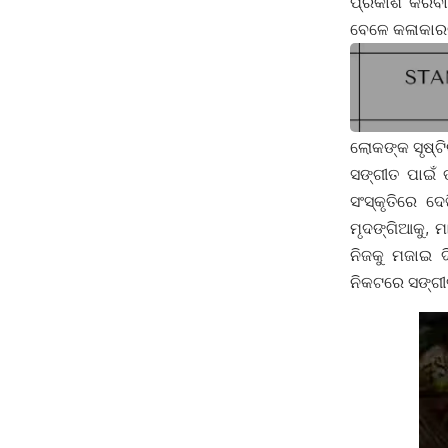
ପ୍ରକାଶ କରିବା
ବେଳେ କଳାକାରଟ
ଲୋକଙ୍କ ସୃଷ୍ଟି
ସଙ୍ଗୀତ ପାଇଁ 
ସଂସ୍କୃତିରେ 
ମୃଦଙ୍ଗିଆକୁ, 
ନିଜକୁ ମଜାଇ ଦ
ନିକଟରେ ସଙ୍ଗୀ