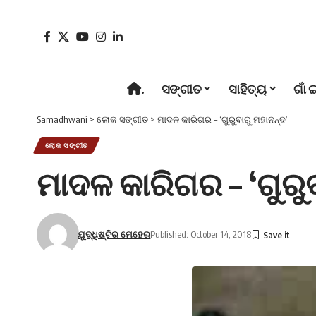
.
ସଙ୍ଗୀତ
ସାହିତ୍ୟ
ଗାଁ 
Samadhwani
>
ଲୋକ ସଙ୍ଗୀତ
>
ମାଦଳ କାରିଗର – ‘ଗୁରୁବାରୁ ମହାନନ୍ଦ’
ଲୋକ ସଙ୍ଗୀତ
ମାଦଳ କାରିଗର – ‘ଗୁରୁବ
ଯୁଦ୍ଧିଷ୍ଟିର ମେହେର
Published: October 14, 2018