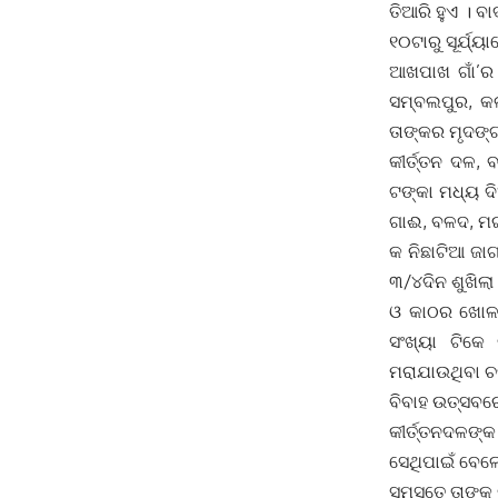
ତିଆରି ହୁଏ । 
୧୦ଟାରୁ ସୂର୍ଯ୍ୟ
ଆଖପାଖ ଗାଁ’ର 
ସମ୍ବଲପୁର, କଳ
ତାଙ୍କର ମୃଦଙ୍ଗ
କୀର୍ତ୍ତନ ଦଳ,
ଟଙ୍କା ମଧ୍ୟ ଦି
ଗାଈ, ବଳଦ, ମଇ
କ ନିଛାଟିଆ ଜା
୩/୪ଦିନ ଶୁଖିଲା
ଓ କାଠର ଖୋଳ (
ସଂଖ୍ୟା ଟିକେ 
ମରାଯାଉଥିବା ଚ
ବିବାହ ଉତ୍ସବରେ
କୀର୍ତ୍ତନଦଳଙ
ସେଥିପାଇଁ ବେଳେ
ସମସ୍ତେ ତାଙ୍କ 