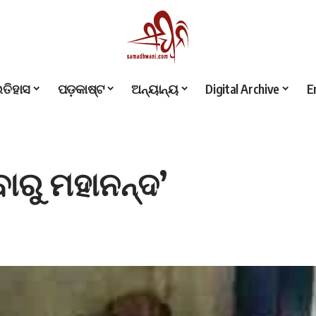
ଇତିହାସ
ପଡ଼କାଷ୍ଟ
ଅନ୍ୟାନ୍ୟ
Digital Archive
E
ାରୁ ମହାନନ୍ଦ’