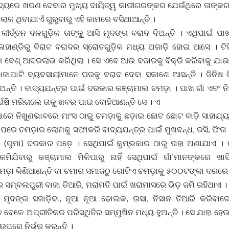
ବାଦ୍ୟରେ ଖରଣ ଦେବାର ମୁଖ୍ୟ ଦାୟିତ୍ୱ କାରୀଗରଙ୍କର ଯେଉଁଥିରେ ତାଙ୍କର
ାଲୋକ ଥିବାଯାଏଁ ଗୁରୁବାରୁ ଏହି କାମରେ ବସିଥାଆନ୍ତି ।
କୀର୍ତ୍ତନ ଦଳଗୁଡ଼ିକ ତାଙ୍କୁୁ ଆସି ମୃଦଙ୍ଗ ବରାଦ ଦିଅନ୍ତି । ଏଥିପାଇଁ 
ାହାଣ୍ଡିରୁ ବିରାଟ ବରାଦର ସ୍ରୋତଗୁଡ଼ିକ ମଧ୍ୟ ଅଜାଡ଼ି ହୋଇ ଆସେ । ଟି
 ବେଶ୍ ଆଦରଲାଭ କରିଥିଲା । ସେ ଏବେ ଆଉ ବଜାରକୁ ବିକ୍ରି କରିବାକୁ ଯାଉନ
 ବାଜାପାଟି ବ୍ୟବସାୟୀମାନେ ଘରକୁ ବରାଦ ଦେବା ସକାଶେ ଆସନ୍ତି । ଜିନିଷ
ଅନ୍ତି । ବାଦ୍ୟଯନ୍ତ୍ର ପାଇଁ ଦରକାର କଞ୍ଚାମାଲ ଚମଡ଼ା । ପାଖ ଗାଁ ଏବଂ ନ
ଁଷି ମରିଗଲେ ତାକୁ ଖବର ପାଇ ବୋହିଆଣନ୍ତି ସେ । ଏ
ଗାରେ ନିଖୁଣଭାବରେ ମାଂସ ଠାରୁ ଚମଡ଼ାକୁ ଛଡ଼ାଇ ଛୋଟ ଛୋଟ ବାଡ଼ି ସାହାଯ୍ୟର
 ପରେ ଚମଡ଼ାର ଲୋମକୁ ସଫାକରି ବାଦ୍ୟଯନ୍ତ୍ର ପାଇଁ ମୁଖବନ୍ଧ, ରସି, ଫିତା ତ
ଗୁମା) ଦରକାର ପଡ଼େ । ସେଥିପାଇଁ କୁମ୍ଭକାର ଠାରୁ ତାହା ଅଣାଯାଏ । ୫
କମିଯିବାରୁ କଞ୍ଚାମାଲ ମିଳିପାରୁ ନାହିଁ ସେଥିପାଇଁ ଗାଁ’ମାନଙ୍କରେ ଖାସ
ମଡ଼ା କିଣିଆଣନ୍ତି ବା ଚମାର ସମାଜଠୁ ଗୋଟିଏ ଚମଡ଼ାକୁ ୫୦୦ଟଙ୍କା ଦରରେ କି
 ସମ୍ବଲପୁରୀ ବାଜା ତିଆରି, ମରାମତି ପାଇଁ ଖରାମାସରେ ଭିଡ଼ ଜମି ରହିଥାଏ ।
୍କ ମୃଦଙ୍ଗ ସଜାଡ଼ିବା, ନୂଆ ନୂଆ ଢୋଲକ, ତାସା, ନିସାନ ତିଆରି କରି
 ବେଳେ ଅପ୍ରୀତିକର ପରିସ୍ଥିତିର ସମ୍ମୁଖିନ ମଧ୍ୟ ହୁଅନ୍ତି । ସେ ଯାହା ହେ
ଉପରେ ନିର୍ଭର କରନ୍ତି ।