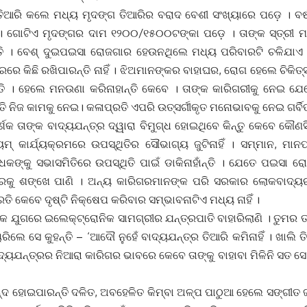
 ତିଆରି କଲେ ମଧ୍ୟ ମୃଦଙ୍ଗ ତିଆରିର ବରାଦ ବେଶୀ ସଂଖ୍ୟାରେ ପଡ଼େ । ବ
 । ଗୋଟିଏ ମୃଦଙ୍ଗର ଦାମ ୧୨୦୦/୧୫୦୦ଟଙ୍କା ପଡ଼େ । ତାଙ୍କ ସ୍ତ୍ରୀ ମଧ
ତି । ବେଶ୍ ଦୁଇପଇସା ରୋଜଗାର ହେଉନଥିଲେ ମଧ୍ୟ ପରିବାରଟି ଚଳିଯାଏ 
ରେ କିଛି ରଖିପାରନ୍ତି ନାହିଁ । ଝିଅମାନଙ୍କର ବାହାଘର, ରୋଗ ହେଲେ ଚିକିତ୍
ନ୍ତି । ହେଲେ ମନଉଣା କରିନାହାନ୍ତି କେବେ । ତାଙ୍କ କାରିଗରୀକୁ ନେଇ ଯେ
ତି ନିଜ କାମକୁ ନେଇ। କଳାପ୍ରତି ଏପରି ଉତ୍ସର୍ଗୀକୃତ ମନୋଭାବକୁ ନେଇ ଗର୍ବି
୍ଶକ ତାଙ୍କ ବାଦ୍ୟଯନ୍ତ୍ର ଦ୍ୱାରା ବିମୁଗ୍ଧ ହୋଇଥିବେ କିନ୍ତୁ କେବେ କୌ
୍ କାର୍ଯ୍ୟକ୍ରମରେ ଉପସ୍ଥିତିର ସୌଭାଗ୍ୟ ଜୁଟିନାହିଁ । ସମ୍ମାନ, ମା
ସାଧକଙ୍କୁ ସଭାସମିତିରେ ଉପସ୍ଥିତି ପାଇଁ ଡାକିନାହାଁନ୍ତି । ଯେତେ ପଇସା
୍ରକୁ ଶଙ୍ଖେ ପାଣି । ଅନ୍ୟ କାରିଗରମାନଙ୍କ ପରି ସରକାର ଲୋକବାଦ୍ୟର
ତି କେବେ ଦୃଷ୍ଟି ନିକ୍ଷେପ କରିବାର ସମ୍ଭାବନାଟିଏ ମଧ୍ୟ ନାହିଁ ।
କ ଯୁଗରେ ଇଲେକ୍ଟ୍ରୋନିକ ସାମଗ୍ରୀର ଯନ୍ତ୍ରପାତି ବାହାରିଲାଣି । ତୁମର ତା
ିଲେ ସେ କୁହନ୍ତି – ‘ଆଦୌ ନୁହେଁ ବାଦ୍ୟଯନ୍ତ୍ର ତିଆରି କମିନାହିଁ । ଖାଲି 
ଦ୍ୟଯନ୍ତ୍ରର ନିଆରା କାରିଗର ଭାବରେ କେବେ ତାଙ୍କୁ ବାହାବା ମିଳିନି ସତ ସେ
ନନ୍ଦ ହୋଇପାରନ୍ତି ଦଳିତ, ଅବହେଳିତ କିମ୍ବା ଅଳ୍ପ ପାଠୁଆ ହେଲେ ସଙ୍ଗୀତ