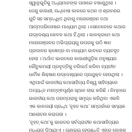
ସ୍ୱାନୁଭୁତିକୁ ଅନ୍ୟମାନଙ୍କ ପାଖରେ ବଖାଣୁଥିଲା ।
ତେଣୁ କାହାଣୀ, ଉନ୍ମେଷ କାଳରେ କଥନ ଓ ଶ୍ରବଣର
ରୁଚି ସହ ସମ୍ବନ୍ଧିତ ଥିବାରୁ ମନୋରଞ୍ଜନ ତଥା
ଆତ୍ମପରିତୋଷର ମାଧ୍ୟମ ଥିଲା । ସେତେବେଳେ କଥାର
ଉଦ୍ଦେଶ୍ୟ କେବଳ କଥା ହିଁ ଥିଲା । କାଳକ୍ରମେ କଥା
ମନୋରଞ୍ଜନର ଅଭିପ୍ରାୟରୁ ଉପରକୁ ଉଠି ଜ୍ଞାନ
ପ୍ରଦାନର କ୍ଷେତ୍ର ବା ମାଧ୍ୟମ ଭାବରେ ବ୍ୟବହୃତ
ହେଲା । ଅର୍ଥାତ ଭାରତରେ କାହାଣୀଗୁଡ଼ିକ ମନୁଷ୍ୟର
କୌତୁକମୟୀ ପ୍ରବୃତ୍ତିକୁ ଚରିତାର୍ଥ କରିବା ବ୍ୟତୀତ
ଧାର୍ମିକ ଶିକ୍ଷଣ ଉଦ୍ଦେଶ୍ୟରେ ପ୍ରଯୁକ୍ତ ହେଉଥିଲା ।
ଏଥିପାଇଁ ଭାରତୀୟ କଥାସାହିତ୍ୟ ବିଶ୍ୱ ସାହିତ୍ୟରେ
ଅତ୍ୟନ୍ତ ମହତ୍ତ୍ଵପୂର୍ଣ୍ଣ ସ୍ଥାନ ଲାଭ କରିଛି । ନିମ୍ନରେ
ଭାରତୀୟ କଥା ପରମ୍ପରାକୁ ସମୃଦ୍ଧ କରିଥିବା ଏଭଳି
ଏକ କାଳଜୟୀ ଗ୍ରନ୍ଥ ‘ବୃହତ କଥା’ ସମ୍ପର୍କରେ ସମ୍ୟକ
ଆଲୋଚନା କରାଗଲା ।
‘ବୃହତ୍ କଥା’କୁ ଭାରତର ସର୍ବପ୍ରାଚୀନ କଥାସାହିତ୍ୟର
ମାନ୍ୟତା ଦିଆଯାଏ । ଗୁଣାଢ୍ୟ ହେଉଛନ୍ତି ଏହାର ଲେଖକ