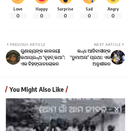
Love
Happy
Surprise
Sad
Angry
0
0
0
0
0
PREVIOUS ARTICLE
NEXT ARTICLE
ଗୁଣାଢ୍ୟଙ୍କ କାଳଜୟୀ
କନ୍ଧ ଆଦିବାସୀଙ୍କ
କଥାଗ୍ରନ୍ଥ ‘ବୃହତ୍ କଥା’:
‘ଡୁମାଅନା’ ପ୍ରଥା: ଏକ
ଏକ ବିହଙ୍ଗାବଲୋକନ
ଅନୁଶୀଳନ
You Might Also Like