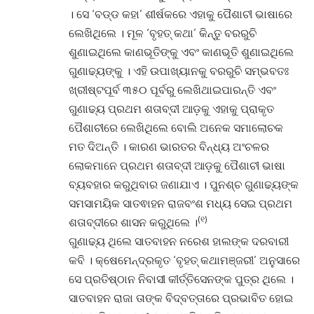
। ସେ ‘ବଡ୍‌ଡ କହା’ ଶୀର୍ଷକରେ ଏହାକୁ ପୈଶାଚୀ ଭାଷାରେ
ଲେଖିଥିଲେ । ମୂଳ ‘ବୃହତ୍ କଥା’ କିନ୍ତୁ ବରରୁଚି
ଶୁଣାଇଥିଲେ କାଣଭୂତିଙ୍କୁ ଏବଂ କାଣଭୂତି ଶୁଣାଇଥିଲେ
ଗୁଣାଢ୍ୟଙ୍କୁ । ଏହି ଉପାଖ୍ୟାନକୁ ବରରୁଚି ସମ୍ଭବତଃ
ଖ୍ରୀଷ୍ଟପୂର୍ବ ୩୫୦ ପୂର୍ବରୁ ଲେଖିଥାଇପାରନ୍ତି ଏବଂ
ଗୁଣାଢ୍ୟ ପ୍ରଥମ ଶତାବ୍ଦୀ ଆଡ଼କୁ ଏହାକୁ ପ୍ରାକୃତ
ପୈଶାଚୀରେ ଲେଖିଥିଲେ ବୋଲି ଅନେକ ସମାଲୋଚକ
ମତ ଦିଅନ୍ତି । କାରଣ ଭାରତର ବିନ୍ଧ୍ୟ ଅଂଚଳର
ଲୋକମାନେ ପ୍ରଥମ ଶତାବ୍ଦୀ ଆଡ଼କୁ ପୈଶାଚୀ ଭାଷା
ବ୍ୟବହାର କରୁଥିବାର ଜଣାଯାଏ । ପୁନଶ୍ଚ ଗୁଣାଢ୍ୟଙ୍କ
ସମସାମୟିକ ସାତଵାହନ ରାଜବଂଶ ମଧ୍ୟ ସେଇ ପ୍ରଥମ
(
୧
)
ଶତାବ୍ଦୀରେ ଶାସନ କରୁଥିଲେ ।
ଗୁଣାଢ୍ୟ ଥିଲେ ସାତବାହନ ନରେଶ ହାଲଙ୍କ ଦରବାରୀ
କବି । କ୍ଷେମେନ୍ଦ୍ରକୃତ ‘ବୃହତ୍ କଥାମଞ୍ଜରୀ’ ଅନୁସାରେ
ସେ ପ୍ରତିଷ୍ଠାନ ନିବାସୀ କୀର୍ତ୍ତିସେନଙ୍କ ପୁତ୍ର ଥିଲେ ।
ସାତବାହନ ରାଜା ତାଙ୍କ ବିଦ୍‌ବତ୍ତାରେ ପ୍ରଭାବିତ ହୋଇ