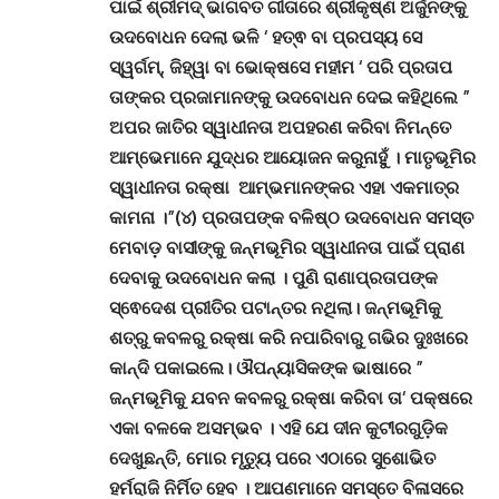
ପାଇଁ ଶ୍ରୀମଦ୍ ଭାଗବତ ଗୀତାରେ ଶ୍ରୀକୃଷ୍ଣ ଅର୍ଜୁନଙ୍କୁ
ଉଦବୋଧନ ଦେଲା ଭଳି
‘
ହତ୍ଵ ବା ପ୍ରପସ୍ୟ ସେ
ସ୍ୱର୍ଗମ୍
,
ଜିହ୍ୱା ବା ଭୋକ୍ଷସେ ମହୀମ
‘
ପରି ପ୍ରତାପ
ତାଙ୍କର ପ୍ରଜାମାନଙ୍କୁ ଉଦବୋଧନ ଦେଇ କହିଥିଲେ ”
ଅପର ଜାତିର ସ୍ୱାଧୀନତା ଅପହରଣ କରିବା ନିମନ୍ତେ
ଆମ୍ଭେମାନେ ଯୁଦ୍ଧର ଆୟୋଜନ କରୁନାହୁଁ । ମାତୃଭୂମିର
ସ୍ୱାଧୀନତା ରକ୍ଷା ଆମ୍ଭମାନଙ୍କର ଏହା ଏକମାତ୍ର
କାମନା ।”(୪) ପ୍ରତାପଙ୍କ ବଳିଷ୍ଠ ଉଦବୋଧନ ସମସ୍ତ
ମେବାଡ଼ ବାସୀଙ୍କୁ ଜନ୍ମଭୂମିର ସ୍ୱାଧୀନତା ପାଇଁ ପ୍ରାଣ
ଦେବାକୁ ଉଦବୋଧନ କଲା । ପୁଣି ରାଣାପ୍ରତାପଙ୍କ
ସ୍ଵେଦେଶ ପ୍ରୀତିର ପଟାନ୍ତର ନଥିଲା। ଜନ୍ମଭୂମିକୁ
ଶତ୍ରୁ କବଳରୁ ରକ୍ଷା କରି ନପାରିବାରୁ ଗଭିର ଦୁଃଖରେ
କାନ୍ଦି ପକାଇଲେ। ଔପନ୍ୟାସିକଙ୍କ ଭାଷାରେ ”
ଜନ୍ମଭୂମିକୁ ଯବନ କବଳରୁ ରକ୍ଷା କରିବା ତା
‘
ପକ୍ଷରେ
ଏକା ବଳକେ ଅସମ୍ଭବ । ଏହି ଯେ ଦୀନ କୁଟୀରଗୁଡ଼ିକ
ଦେଖୁଛନ୍ତି
,
ମୋର ମୃତ୍ୟୁ ପରେ ଏଠାରେ ସୁଶୋଭିତ
ହର୍ମରାଜି ନିର୍ମିତ ହେବ । ଆପଣମାନେ ସମସ୍ତେ ବିଳାସରେ