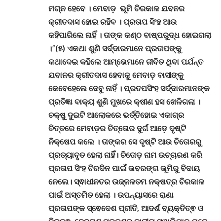
ମଗ୍ନ ହେବେ । ମେବାଡ଼ ଭୂମି ଚିରକାଳ ଯବନର
କ୍ରୀତଦାସ ହୋଇ ରହିବ । ପ୍ରତାପ ସିଂହ ଆଉ
କହିପାରିଲେ ନାହିଁ । ତାଙ୍କ କଣ୍ଠ ବାଷ୍ପରୁଦ୍ଧ ହୋଇଗଲା
।”(୫) ଏକଥା ଶୁଣି ସର୍ଦ୍ଦାରମାନେ ପ୍ରତାପଙ୍କୁ
କଥାଦେଇ କହିଲେ ଆମ୍ଭେମାନେ ଜୀବିତ ଥିବା ପର୍ଯନ୍ତ
ଯବାନର କ୍ରୀତଦାସ ହେବାକୁ ମେବାଡ଼ ବାସୀଙ୍କୁ
କେବେହେଲେ ଦେବୁ ନାହିଁ । ପ୍ରତପସିଂହ ସର୍ଦ୍ଦାରମାନଙ୍କ
ପ୍ରତିଜ୍ଞା ବାକ୍ୟ ଶୁଣି ମୁଖରେ କ୍ଷୀଣ ହସ ଖେଳିଗଲା ।
ଚକ୍ଷୁ ଦୁଇଟି ଆଲୋକରେ ଭର୍ତ୍ତିହୋଇ ଏକାଗ୍ର
ଚିତ୍ତରେ ମେବାଡ଼ର ଚିତ୍ତୋର ଦୁର୍ଗ ଆଡ଼େ ଦୃଷ୍ଟି
ନିକ୍ଷେପ କଲେ । ତାଙ୍କର ସେ ଦୃଷ୍ଟି ଆଉ ଚିତୋରରୁ
ପ୍ରତ୍ୟାବୃତ
ହେଲା
ନାହିଁ।
ଚିତୋଡ଼ ନାମ ଉଚ୍ଚାରଣ କରି
ପ୍ରତାପ ସିଂହ ଚିରଦିନ ପାଇଁ ଭବରଙ୍ଗ ଭୂମିରୁ ବିଦାୟ
ନେଲେ। ସ୍ଵାଧୀନତର ଉଜ୍ଜଳତମ ନକ୍ଷତ୍ର ଚିରକାଳ
ପାଇଁ ଅସ୍ତମିତ ହେଲା । ଉପନ୍ୟାସରେ ରାଣା
ପ୍ରତାପଙ୍କ ସ୍ଵେଦେଶ ପ୍ରୀତି
, ଆଦର୍ଶ ବ୍ୟକ୍ତିତ୍ଵ ଓ