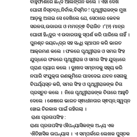
ବାହୁଫାଶରେ ଛନ୍ଦି ଆଲିଙ୍ଗନ କଲେ । ଏହା ଦେଖି
ଘୋରୀ ନିସ୍ତବ୍ଧ,ନିର୍ବାକ,ବିସ୍ମିତ ! ପୃଥ୍ୱୀରାଜଙ୍କ ମୁଖ
ଆଡ଼କୁ ଅନାଇ ସେ ଦେଖିଲେ ଯେ, ସେଠାରେ କେବଳ
ସରଳତା,ଉଦାରତା ଓ ମମତ୍ତ୍ଵ ବିରାଜିତ ।”(୨) ମାତ୍ର
ଘୋରୀ ହିନ୍ଦୁର ଏ ଉଦାରତାକୁ ସ୍ପର୍ଶ କରି ପାରିଲେ ନାହିଁ ।
ପୁନଶ୍ଚ ଜୟଚନ୍ଦ୍ର ସହ ସନ୍ଧି ସ୍ଥାପନ କରି ଭାରତ
ଆକ୍ରମଣ କଲେ । ଫଳରେ ପୃଥ୍ୱୀରାଜ ଓ ସମର ସିଂହ
ଯୁଦ୍ଧରେ ଫଳରେ ପୃଥ୍ୱୀରାଜ ଓ ସମର ସିଂହ ଯୁଦ୍ଧରେ
ପ୍ରାଣ ତ୍ୟାଗ କଲେ । ଦୁଃଖଦ ସମ୍ବାଦକୁ ସହ୍ୟ କରି
ନପାରି ସଂଯୁକ୍ତା ରଣଭୂମିରେ ପାଦଦେଇ ଯବନ ସେନାକୁ
ବିପର୍ଯ୍ୟସ୍ତ କରି, ସମର ସିଂହ ଓ ପୃଥ୍ୱୀରାଜଙ୍କ ଚିତା
ପ୍ରସ୍ତୁତ କଲେ । ନିଜେ ପୃଥ୍ୱୀରାଜଙ୍କ ଚିତାରେ ଆହୁତି
ଦେଲେ । ଶେଷରେ ଭାରତ ସ୍ଵାଧୀନତାର ସ୍ଵପ୍ନ,ସ୍ୱପ୍ନ
ହୋଇ ଚିରକାଳ ପାଇଁ ରହିଗଲା
।
ରାଣା ପ୍ରତାପସିଂହ :
ରାଣା ପ୍ରତାପସିଂହ ଔପନ୍ୟାସିକଙ୍କ ଅନ୍ୟ ଏକ
ଐତିହାସିକ ଉପନ୍ୟାସ । ଏ ସମ୍ପର୍କରେ ଲେଖକ ପୁସ୍ତକ