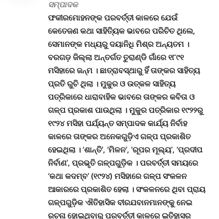
ସମ୍ପାଦକ
ଫକୀରମୋହନଙ୍କ ପରବର୍ତ୍ତୀ କାଳରେ ଯେଉଁ
କେତେଜଣ କଥା ସାହିତ୍ୟିକ ଭାବରେ ପରିଚିତ ଥିଲେ,
ସେମାନଙ୍କ ମଧ୍ୟରୁ ଦୟାନିଧି ମିଶ୍ର ଅନ୍ୟତମ
।
ବରଗଡ଼ ଜିଲ୍ଲା ଅନ୍ତର୍ଗତ ତୁରାଣ୍ଡି ଗାଁରେ ୧୮୯୧
ମସିହାରେ ଜନ୍ମ
।
ଛାତ୍ରାବସ୍ଥାରୁ ହିଁ ତାଙ୍କର ସାହିତ୍ୟ
ପ୍ରତି ରୁଚି ଥିଲା
।
ମୁକୁର ଓ ଉତ୍କଳ ସାହିତ୍ୟ
ପତ୍ରିକାରେ ଧାରାବାହିକ ଭାବରେ ତାଙ୍କର କବିତା ଓ
ଗଳ୍ପ ପ୍ରକାଶ ପାଉଥିଲା
।
ମୁକୁର ପତ୍ରିକାର ୧୯୨୨ରୁ
୧୯୨୪ ମସିହା ପର୍ଯ୍ୟନ୍ତ ସମ୍ପାଦକ କାର୍ଯ୍ୟ ନିର୍ବାହ
କାଳରେ ତାଙ୍କର ଅନେକଗୁଡ଼ିଏ ଗଳ୍ପ ପ୍ରକାଶିତ
ହେଇଥିଲା
। ‘
ଶାନ୍ତି’, ‘ମିଳନ’, ‘ରୂପର ମୂଲ୍ୟ’, ‘ପ୍ରଦୀପ
ନିର୍ବାଣ’, ପ୍ରଭୃତି ଗଳ୍ପଗୁଡ଼ିକ
।
ପରବର୍ତ୍ତୀ ସମୟରେ
‘କଥା କଦମ୍ବ’ (୧୯୨୪) ମସିହାରେ ଗଳ୍ପ ସଂକଳନ
ଆକାରରେ ପ୍ରକାଶିତ ହେଲା
।
ସଂକଳନରେ ଥିବା ପ୍ରାୟ
ଗଳ୍ପଗୁଡ଼ିକ ଐତିହାସିକ ବୀରଯବାନମାନଙ୍କୁ ନେଇ
ରଚନା ହୋଇଥିବାରୁ ପରବର୍ତ୍ତୀ କାଳରେ ଇତିହାସର