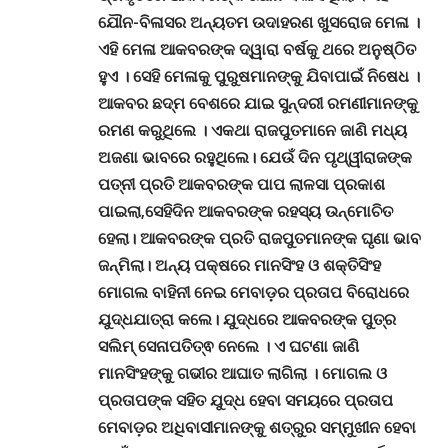
ଯୌନ-ବିଳାସର ଅନ୍ୟତମ ଉଦାହରଣ ଖୁସରୋଜ ମେଳା
।
ଏହି ମେଳା ଆକବରଙ୍କ ଦ୍ୱାରା ବର୍ଷକୁ ଥରେ ଅନୁଷ୍ଠିତ
ହୁଏ
।
ସେହି ମେଳାକୁ ପୁରୁଷମାନଙ୍କୁ ଯିବାପାଇଁ ନିଷେଧ ।
ଆକବର ଛଦ୍ମ ବେଶରେ ଯାଇ ସୁନ୍ଦରୀ ରମଣୀମାନଙ୍କୁ
ରମଣ କରୁଥିଲେ । ଏକଥା ରାଜପୁତମାନେ ଜାଣି ମଧ୍ୟ
ଅଜଣା ଭାବରେ ରହୁଥିଲେ। ଯେଉଁ ଦିନ
ପୃଥ୍ୱୀରାଜ
ଙ୍କ
ପତ୍ନୀ ପ୍ରତି ଆକବରଙ୍କ ପାପ ଲାଳସା ପ୍ରକାଶ
ପାଇଲା,ସେହିଦିନ ଆକବରଙ୍କ ରହସ୍ୟ ଉନ୍ମୋଚିତ
ହେଲା। ଆକବରଙ୍କ ପ୍ରତି ରାଜପୁତମାନଙ୍କ ଘୃଣା ଭାବ
ଜନ୍ମିଲା। ଅନ୍ୟ ପକ୍ଷରେ ମାନସିଂହ ଓ ଶକ୍ତିସିଂହ
ମୋଗଲ ବାହିନୀ ନେଇ ମେବାଡ଼ର ପ୍ରତାପ ବିରୋଧରେ
ଯୁଦ୍ଧଯାତ୍ରା କଲେ। ଯୁଦ୍ଧରେ ଆକବରଙ୍କ ପୁତ୍ର
ସଲିମ୍ ସେନାପତିତ୍ଵ ନେଲେ । ଏ ଘଟଣା ଜାଣି
ମାନସିଂହଙ୍କୁ ଗଭୀର ଆଘାତ ଲାଗିଲା । ମୋଗଲ ଓ
ପ୍ରତାପଙ୍କ ସହିତ ଯୁଦ୍ଧ ହେବା ସମୟରେ ପ୍ରତାପ
ମେବାଡ଼ର ଅଧିବାସୀମାନଙ୍କୁ ଶତ୍ରୁର ସମ୍ମୁଖୀନ ହେବା