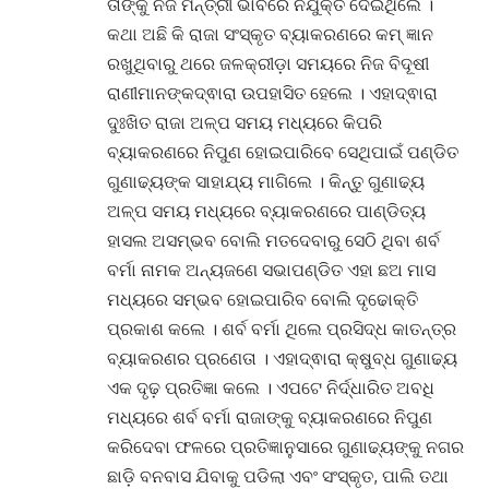
ତାଙ୍କୁ ନିଜ ମନ୍ତ୍ରୀ ଭାବରେ ନିଯୁକ୍ତି ଦେଇଥିଲେ ।
କଥା ଅଛି କି ରାଜା ସଂସ୍କୃତ ବ୍ୟାକରଣରେ କମ୍ ଜ୍ଞାନ
ରଖୁଥିବାରୁ ଥରେ ଜଳକ୍ରୀଡ଼ା ସମୟରେ ନିଜ ବିଦୂଷୀ
ରାଣୀମାନଙ୍କଦ୍ଵାରା ଉପହାସିତ ହେଲେ । ଏହାଦ୍ଵାରା
ଦୁଃଖିତ ରାଜା ଅଳ୍ପ ସମୟ ମଧ୍ୟରେ କିପରି
ବ୍ୟାକରଣରେ ନିପୁଣ ହୋଇପାରିବେ ସେଥିପାଇଁ ପଣ୍ଡିତ
ଗୁଣାଢ୍ୟଙ୍କ ସାହାଯ୍ୟ ମାଗିଲେ । କିନ୍ତୁ ଗୁଣାଢ୍ୟ
ଅଳ୍ପ ସମୟ ମଧ୍ୟରେ ବ୍ୟାକରଣରେ ପାଣ୍ଡିତ୍ୟ
ହାସଲ ଅସମ୍ଭବ ବୋଲି ମତଦେବାରୁ ସେଠି ଥିବା ଶର୍ବ
ବର୍ମା ନାମକ ଅନ୍ୟଜଣେ ସଭାପଣ୍ଡିତ ଏହା ଛଅ ମାସ
ମଧ୍ୟରେ ସମ୍ଭବ ହୋଇପାରିବ ବୋଲି ଦୃଢୋକ୍ତି
ପ୍ରକାଶ କଲେ । ଶର୍ବ ବର୍ମା ଥିଲେ ପ୍ରସିଦ୍ଧ କାତନ୍ତ୍ର
ବ୍ୟାକରଣର ପ୍ରଣେତା । ଏହାଦ୍ଵାରା କ୍ଷୁବ୍ଧ ଗୁଣାଢ୍ୟ
ଏକ ଦୃଢ଼ ପ୍ରତିଜ୍ଞା କଲେ । ଏପଟେ ନିର୍ଦ୍ଧାରିତ ଅବଧି
ମଧ୍ୟରେ ଶର୍ବ ବର୍ମା ରାଜାଙ୍କୁ ବ୍ୟାକରଣରେ ନିପୁଣ
କରିଦେବା ଫଳରେ ପ୍ରତିଜ୍ଞାନୁସାରେ ଗୁଣାଢ୍ୟଙ୍କୁ ନଗର
ଛାଡ଼ି ବନବାସ ଯିବାକୁ ପଡିଲା ଏବଂ ସଂସ୍କୃତ, ପାଲି ତଥା