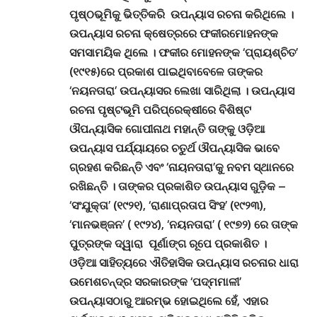
ପୃଷ୍ଠଭୂମିକୁ ଭିତ୍ତିକରି ଉପନ୍ୟାସ ରଚନା କରିଥିଲେ
।
ଉପନ୍ୟାସ ରଚନା କ୍ଷେତ୍ରରେ ଫକୀରମୋହନଙ୍କ
ସମସାମୟିକ ଥିଲେ ।
ଫକୀର ମୋହନଙ୍କ ‘ପ୍ରାୟଶ୍ଚିତ’
(୧୯୧୫)ରେ ପ୍ରକାଶ ପାଇଥିବାବେଳେ ତାଙ୍କର
‘ନୟନତାରା’ ଉପନ୍ୟାସର ଲେଖା ସାରିଥିଲା
।
ଉପନ୍ୟାସ
ରଚନା ପୃଷ୍ଟଭୂମି ପରିପ୍ରେକ୍ଷୀରେ ବିଶିଷ୍ଟ
ଔପନ୍ୟାସିକ ଗୋପୀନାଥ ମହାନ୍ତି ତାଙ୍କୁ ଓଡ଼ିଆ
ଉପନ୍ୟାସ ପର୍ଯ୍ୟାୟରେ ଚତୁର୍ଥ ଔପନ୍ୟାସିକ ଭାବେ
ଗ୍ରହଣ କରିଛନ୍ତି ଏବଂ ‘ନାୟନତାରା’କୁ ନବମ ସ୍ଥାନରେ
ରଖିଛନ୍ତି
।
ତାଙ୍କର ପ୍ରକାଶିତ ଉପନ୍ୟାସ ଗୁଡ଼ିକ –
‘ସଂଯୁକ୍ତା’ (୧୯୨୧), ‘ରାଣାପ୍ରତାପ ସିଂହ’ (୧୯୨୩),
‘ମାନଭଞ୍ଜନ’ ( ୧୯୨୪), ‘ନୟନତାରା’ ( ୧୯୭୨) ରେ ତାଙ୍କ
ପୁତ୍ରଙ୍କ ଦ୍ୱାରା ପୂର୍ଣାଙ୍ଗ ରୂପେ ପ୍ରକାଶିତ
।
ଓଡ଼ିଆ ସାହିତ୍ୟରେ ଐତିହାସିକ ଉପନ୍ୟାସ ରଚନାର ଧାରା
ଉମେଶଚନ୍ଦ୍ର ସରକାରଙ୍କ ‘ପଦ୍ମମାଳୀ’
ଉପନ୍ୟାସଠାରୁ ଆରମ୍ଭ ହୋଇଥିଲେ ହେଁ, ଏହାର