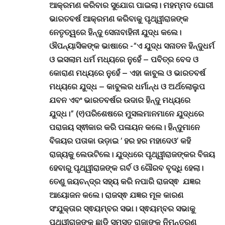
ଆକ୍ରମଣ କରିବାର ସୁଯୋଗ ପାଇଲା। ମହମ୍ମଦ ଘୋରୀ
ଭାରତବର୍ଷ ଆକ୍ରମଣ କରିବାକୁ ପୃଥ୍ୱୀରାଜଙ୍କ
ନେତୃତ୍ୱରେ ହିନ୍ଦୁ ସେନାବାହିନୀ ଯୁଦ୍ଧ କଲେ।
ଔପନ୍ୟାସିକଙ୍କ ଭାଷାରେ -“ଏ ଯୁଦ୍ଧ ସନାତନ ହିନ୍ଦୁଧର୍ମ
ଓ ଇସଲାମ ଧର୍ମ ମଧ୍ୟରେ ନୁହେଁ – ପବିତ୍ର ବେଦ ଓ
କୋରାଣ ମଧ୍ୟରେ ନୁହେଁ – ଏହା କାବୁଲ ଓ ଭାରତବର୍ଷ
ମଧ୍ୟରେ ଯୁଦ୍ଧ – କାବୁଲର ଧର୍ମାନ୍ଧ ଓ ଅର୍ଥଲୋଲୁପ
ଯବନ ଏବଂ ଭାରତବର୍ଷର ଉଦାର ହିନ୍ଦୁ ମଧ୍ୟରେ
ଯୁଦ୍ଧ।” (୧)ପରିଶେଷରେ ମୁସଲମାନମାନେ ଯୁଦ୍ଧରେ
ପରାଜୟ ସ୍ଵୀକାର କରି ପଳାୟନ କଲେ। ହିନ୍ଦୁମାନେ
ବିଜୟର ପତାକା ଉଡ଼ାଇ ‘ ହର ହର ମହାଦେଓ’ କହି
ରାଜ୍ୟକୁ ଲେଉଟିଲେ। ଯୁଦ୍ଧରେ ପୃଥ୍ୱୀରାଜଙ୍କର ବିଜୟ
ହେବାରୁ ପୃଥ୍ୱୀରାଜଙ୍କ ଗର୍ବ ଓ ଗୌରବ ବୃଦ୍ଧି ହେଲା।
ତେଣୁ ଜୟଚନ୍ଦ୍ର ସହ୍ୟ କରି ନପାରି ରାଜସ୍ଵ ଯଜ୍ଞର
ଆୟୋଜନ କଲେ। ରାଜସ୍ଵ ଯଜ୍ଞର ମୂଳ କାରଣ
ସଂଯୁକ୍ତାର ସ୍ଵୟମ୍ବର ସଭା। ସ୍ଵୟମ୍ବର ସଭାକୁ
ପୃଥ୍ୱୀରାଜଙ୍କୁ ଛାଡ଼ି ସମସ୍ତ ରାଜାଙ୍କୁ ନିମନ୍ତ୍ରଣ