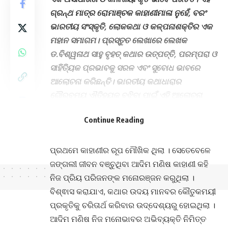
ଗ୍ରନ୍ଥ ମାତ୍ର ରୋମାଞ୍ଚକ କାହାଣୀମାଳା ନୁହେଁ, ବରଂ
ଭାରତୀୟ ସଂସ୍କୃତି, ଲୋକକଥା ଓ କଳ୍ପନାଶକ୍ତିର ଏକ
ମହାନ ସମାଗମ। ପ୍ରସ୍ତୁତ ଲେଖାରେ ଲେଖକ
ଡ.ବିଶ୍ୱନାଥ ସାହୁ ବୃହତ୍ କଥାର ଉତ୍ପତ୍ତି, ପରମ୍ପରା ଓ
ସାହିତ୍ୟିକ ପ୍ରଭାବକୁ ସରଳ ଏବଂ ସୁବୋଧ ଭାବରେ
ଆଲୋଚନା କରିଛନ୍ତି। ଭାରତୀୟ କଥାଧାରାର
ଗୌରବମୟ ଐତିହ୍ୟକୁ ବୁଝିବା ପାଇଁ ଏହି ଆଲୋଚନା
ପାଠକମାନଙ୍କ ପାଇଁ ନିଶ୍ଚୟ ଉପକାରୀ ହେବ ବୋଲି
Continue Reading
ଆମର ଆଶା । – ସମ୍ପାଦକ
କାହାଣୀର ଉତ୍ପତ୍ତି ମାନବର ବିକାଶ ସହିତ ସମ୍ବନ୍ଧିତ ।
ପ୍ରଥମେ କାହାଣୀର ରୂପ ମୌଖିକ ଥିଲା । ସେତେବେଳେ
ଜଙ୍ଗଲୀ ଜୀବନ ବଞ୍ଚୁଥିବା ଆଦିମ ମଣିଷ କାହାଣୀ କହି
ନିଜ ପ୍ରିୟ ପରିଜନଙ୍କ ମନୋରଞ୍ଜନ କରୁଥିଲା ।
ବିଶ୍ଵାସ କରାଯାଏ, କଥାର ଉଦୟ ମାନବର କୌତୁକମୟୀ
ପ୍ରକୃତିକୁ ଚରିତାର୍ଥ କରିବାର ଉଦ୍ଦେଶ୍ୟରୁ ହୋଇଥିଲା ।
ଆଦିମ ମଣିଷ ନିଜ ମନୋଭାବର ଅଭିବ୍ୟକ୍ତି ନିମିତ୍ତ