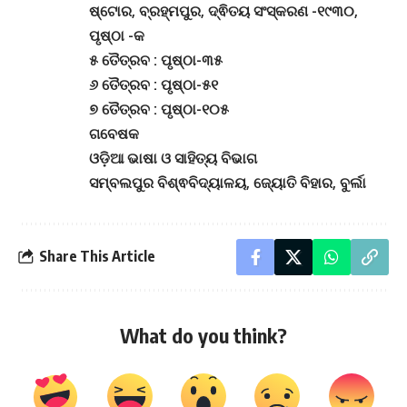
ଷ୍ଟୋର, ବ୍ରହ୍ମପୁର, ଦ୍ଵିତୟ ସଂସ୍କରଣ -୧୯୩୦,
ପୃଷ୍ଠା -କ
୫ ତୈତ୍ରବ : ପୃଷ୍ଠା-୩୫
୬ ତୈତ୍ରବ : ପୃଷ୍ଠା-୫୧
୭ ତୈତ୍ରବ : ପୃଷ୍ଠା-୧୦୫
ଗବେଷକ
ଓଡ଼ିଆ ଭାଷା ଓ ସାହିତ୍ୟ ବିଭାଗ
ସମ୍ବଲପୁର ବିଶ୍ଵବିଦ୍ୟାଳୟ, ଜ୍ୟୋତି ବିହାର, ବୁର୍ଲା
Share This Article
What do you think?