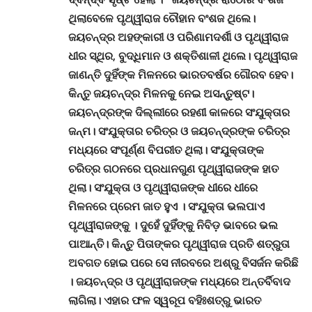
ଥିଲାବେଳେ ପୃଥ୍ୱୀରାଜ ଚୌହାନ ବଂଶଜ ଥିଲେ।
ଜୟଚନ୍ଦ୍ର ଅହଙ୍କାରୀ ଓ ପରିଣାମଦର୍ଶୀ ଓ ପୃଥ୍ୱୀରାଜ
ଧୀର ସ୍ଥିର
, ବୁଦ୍ଧିମାନ ଓ ଶକ୍ତିଶାଳୀ ଥିଲେ। ପୃଥ୍ୱୀରାଜ
ଜାଣନ୍ତି ଦୁହିଁଙ୍କ ମିଳନରେ ଭାରତବର୍ଷର ଗୌରବ ହେବ।
କିନ୍ତୁ ଜୟଚନ୍ଦ୍ର ମିଳନକୁ ନେଇ ଅସନ୍ତୁଷ୍ଟ।
ଜୟଚନ୍ଦ୍ରଙ୍କ ଦିଲ୍ଲୀରେ ରହଣୀ କାଳରେ ସଂଯୁକ୍ତାର
ଜନ୍ମ। ସଂଯୁକ୍ତାର ଚରିତ୍ର ଓ ଜୟଚନ୍ଦ୍ରଙ୍କ ଚରିତ୍ର
ମଧ୍ୟରେ ସଂପୂର୍ଣ୍ଣ ବିପରୀତ ଥିଲା। ସଂଯୁକ୍ତାଙ୍କ
ଚରିତ୍ର ଗଠନରେ ପ୍ରଧାନଗୁଣ ପୃଥ୍ୱୀରାଜଙ୍କ ହାତ
ଥିଲା। ସଂଯୁକ୍ତା ଓ ପୃଥ୍ୱୀରାଜଙ୍କ ଧୀରେ ଧୀରେ
ମିଳନରେ ପ୍ରେମ ଜାତ ହୁଏ । ସଂଯୁକ୍ତା ଭଲପାଏ
ପୃଥ୍ୱୀରାଜଙ୍କୁ । ଦୁହେଁ ଦୁହିଁଙ୍କୁ ନିବିଡ଼ ଭାବରେ ଭଲ
ପାଆନ୍ତି। କିନ୍ତୁ ପିତାଙ୍କର ପୃଥ୍ୱୀରାଜ ପ୍ରତି ଶତ୍ରୁତା
ଅବଗତ ହୋଇ ପରେ ସେ ନୀରବରେ ଅଶ୍ରୁ ବିସର୍ଜନ କରିଛି
। ଜୟଚନ୍ଦ୍ର ଓ ପୃଥ୍ୱୀରାଜଙ୍କ ମଧ୍ୟରେ ଅନ୍ତର୍ବିବାଦ
ଲାଗିଲା। ଏହାର ଫଳ ସ୍ୱରୂପ ବହିଃଶତ୍ରୁ ଭାରତ