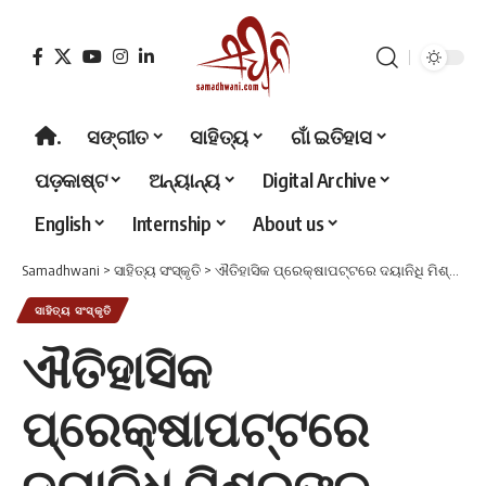
.
ସଙ୍ଗୀତ
ସାହିତ୍ୟ
ଗାଁ ଇତିହାସ
ପଡ଼କାଷ୍ଟ
ଅନ୍ୟାନ୍ୟ
Digital Archive
English
Internship
About us
Samadhwani
>
ସାହିତ୍ୟ ସଂସ୍କୃତି
>
ଐତିହାସିକ ପ୍ରେକ୍ଷାପଟ୍ଟରେ ଦୟାନିଧି ମିଶ୍ରଙ୍କ ଉପନ୍ୟାସ : ଏକ ଦୃଷ୍ଟିପାତ
ସାହିତ୍ୟ ସଂସ୍କୃତି
ଐତିହାସିକ
ପ୍ରେକ୍ଷାପଟ୍ଟରେ