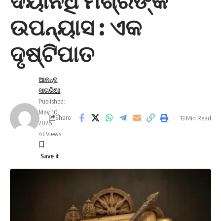
ଦୟାନିଧି ମିଶ୍ରଙ୍କ
ଉପନ୍ୟାସ : ଏକ
ଦୃଷ୍ଟିପାତ
ଆନନ୍ଦ
ସାଗରିଆ
Published:
May 10,
Share
13 Min Read
2026
43 Views