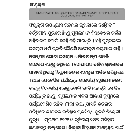
ସଂଯୁକ୍ତା :
ସଂଯୁକ୍ତା ଉପନ୍ୟାସ ରଚନାର ଭୂମିକାରେ ବର୍ଣ୍ଣିତ “
ବର୍ତ୍ତମାନ ଯୁଗରେ ହିନ୍ଦୁ ମୁସଲମାନ ବିଦ୍ଵେଷର ଚର୍ଚ୍ଚା
ଅହିତ କର ବୋଲି କେହି କହି ପାରନ୍ତି
।
ଏହି ପୁସ୍ତକରେ
ଇସଲାମ ଧର୍ମ ପ୍ରତି କୌଣସି ଆପେକ୍ଷ କରାଯାଇ ନାହିଁ
।
ମହମ୍ମଦ ଘୋରୀ ଇସଲାମ ଧର୍ମାବଲମ୍ବୀ ବୋଲି
ଭାରତର ଶତ୍ରୁ ନଥିଲେ
।
ସେ ଭାରତ ବର୍ଷର ସ୍ଵାଧୀନତା
ପାହାରୀ ଥିବାରୁ ହିନ୍ଦୁମାନଙ୍କ ଶତ୍ରୁତା ଅର୍ଜନ କରିଥିଲେ
।
ଆଉ ଯେତେଦିନ ପର୍ଯ୍ୟନ୍ତ ଭାରତୀୟ ମୁସଲମାନଗଣ
ତାଙ୍କୁ ବିଦେଶୀୟ ଶତ୍ରୁ ବୋଲି ଭାବି ନାହାନ୍ତି, ସେ ଦିନ
ପର୍ଯ୍ୟନ୍ତ ହିନ୍ଦୁ -ମୁସଲମାନ ଏକତା ଆକାଶ କୁସୁମରେ
ପର୍ଯ୍ୟବେଶିତ ରହିବ
।”(କ) ଉପନ୍ୟାସଟି ରଚନାର
ପରିଧିରେ ଭାରତର ଇତିହାସ ପ୍ରସିଦ୍ଧ ଦୁଇଟି ତିରୋରୀ
ଯୁଦ୍ଧ – ପ୍ରଥମ ୧୧୯୧ ଓ ଦ୍ଵିତୀୟ ୧୧୯୨ ମସିହାର
କଥାବସ୍ତୁ ଉଲ୍ଲେଖ।
ଦିଲ୍ଲୀ ସିଂହାସନ ଆରୋହଣ ପାଇଁ