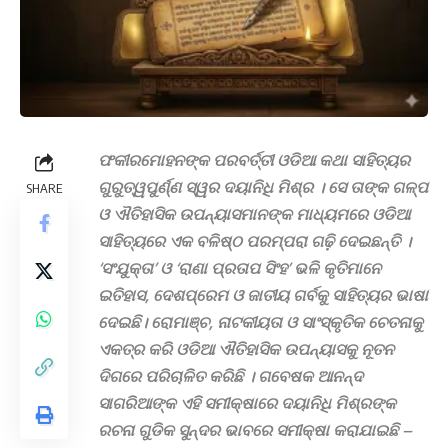
ଫକୀରମୋହନଙ୍କ ପରବର୍ତ୍ତୀ ଓଡିଆ କଥା ସାହିତ୍ୟର
ଗୁରୁତ୍ୱପୁର୍ଣ୍ଣ ସ୍ୱର ଦୟାନିଧି ମିଶ୍ର । ସେ ତାଙ୍କ ଗଳ୍ପ
SHARE
ଓ ଐତିହାସିକ ଉପନ୍ୟାସମାନଙ୍କ ମାଧ୍ୟମରେ ଓଡିଆ
ସାହିତ୍ୟରେ ଏକ ବଳିଷ୍ଠ ପରମ୍ପରା ଗଢ଼ି ଦେଇଛନ୍ତି ।
‘ସଂଯୁକ୍ତା’ ଓ ‘ରାଣା ପ୍ରତାପ ସିଂହ’ ଭଳି କୃତିମାନେ
ଇତିହାସ, ଦେଶପ୍ରେମ ଓ ଜାତୀୟ ଗର୍ବକୁ ସାହିତ୍ୟର ଭାଷା
ଦେଇଛି। ରୋମାଞ୍ଚ, ନାଟକୀୟତା ଓ ସାଂସ୍କୃତିକ ଚେତନାକୁ
ଏକତ୍ର କରି ଓଡିଆ ଐତିହାସିକ ଉପନ୍ୟାସକୁ ନୂତନ
ଦିଗରେ ପରିଚାଳିତ କରିଛି । ଗବେଷକ ଆନନ୍ଦ
ସାଗରିଆଙ୍କ ଏହି ସମୀକ୍ଷାରେ ଦୟାନିଧି ମିଶ୍ରଙ୍କ
ରଚନା ଗୁଡିକ ସୁନ୍ଦର ଭାବରେ ସମୀକ୍ଷା କରାଯାଇଛି –