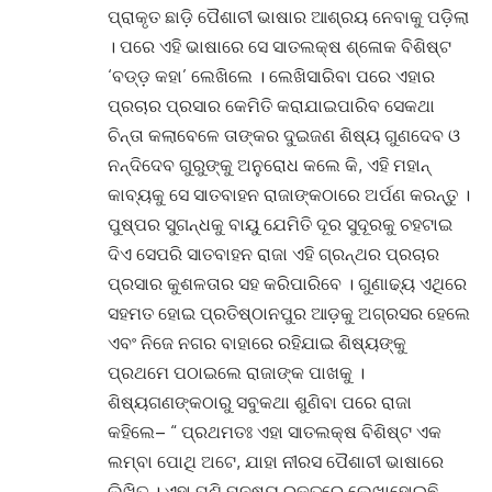
ପ୍ରାକୃତ ଛାଡ଼ି ପୈଶାଚୀ ଭାଷାର ଆଶ୍ରୟ ନେବାକୁ ପଡ଼ିଲା
। ପରେ ଏହି ଭାଷାରେ ସେ ସାତଲକ୍ଷ ଶ୍ଳୋକ ବିଶିଷ୍ଟ
‘ବଡ୍ଡ଼ କହା’ ଲେଖିଲେ । ଲେଖିସାରିବା ପରେ ଏହାର
ପ୍ରଚାର ପ୍ରସାର କେମିତି କରାଯାଇପାରିବ ସେକଥା
ଚିନ୍ତା କଲାବେଳେ ତାଙ୍କର ଦୁଇଜଣ ଶିଷ୍ୟ ଗୁଣଦେବ ଓ
ନନ୍ଦିଦେବ ଗୁରୁଙ୍କୁ ଅନୁରୋଧ କଲେ କି, ଏହି ମହାନ୍
କାବ୍ୟକୁ ସେ ସାତବାହନ ରାଜାଙ୍କଠାରେ ଅର୍ପଣ କରନ୍ତୁ ।
ପୁଷ୍ପର ସୁଗନ୍ଧକୁ ବାୟୁ ଯେମିତି ଦୂର ସୁଦୂରକୁ ଚହଟାଇ
ଦିଏ ସେପରି ସାତବାହନ ରାଜା ଏହି ଗ୍ରନ୍ଥର ପ୍ରଚାର
ପ୍ରସାର କୁଶଳତାର ସହ କରିପାରିବେ । ଗୁଣାଢ୍ୟ ଏଥିରେ
ସହମତ ହୋଇ ପ୍ରତିଷ୍ଠାନପୁର ଆଡ଼କୁ ଅଗ୍ରସର ହେଲେ
ଏବଂ ନିଜେ ନଗର ବାହାରେ ରହିଯାଇ ଶିଷ୍ୟଙ୍କୁ
ପ୍ରଥମେ ପଠାଇଲେ ରାଜାଙ୍କ ପାଖକୁ ।
ଶିଷ୍ୟଗଣଙ୍କଠାରୁ ସବୁକଥା ଶୁଣିବା ପରେ ରାଜା
କହିଲେ– “ ପ୍ରଥମତଃ ଏହା ସାତଲକ୍ଷ ବିଶିଷ୍ଟ ଏକ
ଲମ୍ବା ପୋଥି ଅଟେ, ଯାହା ନୀରସ ପୈଶାଚୀ ଭାଷାରେ
ଲିଖିତ । ଏହା ପୁଣି ମନୁଷ୍ୟ ରକ୍ତରେ ଲେଖାହୋଇଛି