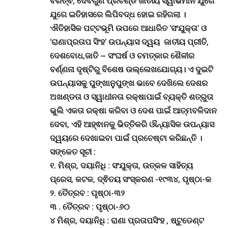
ବିରତ୍ଵ, ଦେବଗୁଣ ପ୍ରଚଣ୍ଡ ଜାତୀୟ ସ୍ୱାଭିମାନ ଯୁଗେ
ଯୁଗେ ଇତିହାସରେ ଲିପିବଦ୍ଧ ହୋଇ ରହିଗଲା
।
ଐତିହାସିକ ପଟ୍ଟଭୂମି ଉପରେ ଆଧାରିତ
‘ସଂଯୁକ୍ତା’ ଓ
‘ରାଣାପ୍ରତାପ ସିଂହ’ ଉପନ୍ୟାସ ଦ୍ୱୟ ଜାତୀୟ ପ୍ରୀତି,
ଦେଶବୋଧ,ଜାତି – ସଂଘର୍ଷ ଓ ଚମତ୍କାର ଶୈଳୀର
ବର୍ଣ୍ଣନା ଦୃଷ୍ଟିରୁ ବିଶେଷ ଉଲ୍ଲେଖଯୋଗ୍ୟ। ଏ ଦୁଇଟି
ଉପନ୍ୟାସକୁ ପୁଙ୍ଖାନୁପୁଙ୍ଖ ଭାବେ ଦେଖିଲେ ଦେଶର
ଅଖଣ୍ଡତା ଓ ସ୍ୱାଧୀନତା ରକ୍ଷାପାଇଁ ବ୍ୟକ୍ତି ଶତ୍ରୁତା
ଭୁଲି ଏକତା ରକ୍ଷା କରିବା ଓ ଦେଶ ପାଇଁ ଆତ୍ମବଳିଦାନ
ଦେବା, ଏହି ଆହ୍ଵାନକୁ ଭିତ୍ତିକରି ଔନ୍ୟାସିକ ଉପନ୍ୟାସ
ଦ୍ୱୟରେ ଦେଖାଇବା ପାଇଁ ପ୍ରଚେଷ୍ଟା କରିଛନ୍ତି
।
ସଙ୍କେତ ସୂଚୀ :
୧
. ମିଶ୍ର, ଦୟାନିଧି : ସଂଯୁକ୍ତା, ଉତ୍କଳ ସାହିତ୍ୟ
ପ୍ରେସ, କଟକ, ଦ୍ଵିତୟ ସଂସ୍କରଣ -୧୯୩୪, ପୃଷ୍ଠା-କ
୨. ତୈତ୍ରବ : ପୃଷ୍ଠା-୩୨
୩ . ତୈତ୍ରବ : ପୃଷ୍ଠା-୬୦
୪ ମିଶ୍ର, ଦୟାନିଧି : ରାଣା ପ୍ରତାପସିଂହ , ଷ୍ଟୁଡେଣ୍ଟ