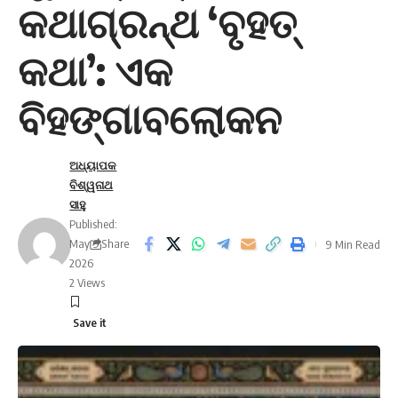
କଥାଗ୍ରନ୍ଥ ‘ବୃହତ୍
କଥା’: ଏକ
ବିହଙ୍ଗାବଲୋକନ
ଅଧ୍ୟାପକ
ବିଶ୍ୱନାଥ
ସାହୁ
Published:
May 9,
Share
9 Min Read
2026
2 Views