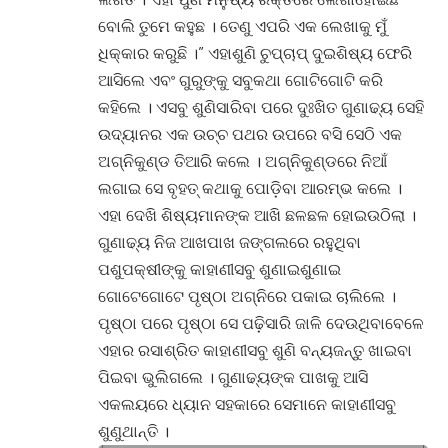
ବୋଲି ତୁମେ କହୁଛ । ତେଣୁ ଏପରି ଏକ ଲେଖାକୁ ମୁଁ
ଧିକ୍କାର କରୁଛି ।” ଏହାଶୁଣି ଚୁପ୍‌ଚାପ୍ ଦୁଇଶିଷ୍ୟ ଫେରି
ଆସିଲେ ଏବଂ ଗୁରୁଙ୍କୁ ସବୁକଥା ଗୋଟିଗୋଟି କରି
କହିଲେ । ଏସବୁ ଶୁଣିସାରିବା ପରେ ଦୁଃଖିତ ଗୁଣାଢ୍ୟ ସେହି
ଉଦ୍ୟାନର ଏକ ଉଚ୍ଚ ପଥର ଉପରେ ବସି ସେଠି ଏକ
ଅଗ୍ନିକୁଣ୍ଡ ତିଆରି କଲେ । ଅଗ୍ନିକୁଣ୍ଡରେ ନିଆଁ
ଲଗାଇ ସେ ବୃହତ୍ କଥାକୁ ପୋଡ଼ିବା ଆରମ୍ଭ କଲେ ।
ଏହା ଦେଖି ଶିଷ୍ୟମାନଙ୍କ ଆଖି ଛଳଛଳ ହୋଇଉଠିଲା ।
ଗୁଣାଢ୍ୟ ନିଜ ଆଖପାଖ ଜଙ୍ଗଲରେ ରହୁଥିବା
ପଶୁପକ୍ଷୀଙ୍କୁ କାହାଣୀସବୁ ଶୁଣାଇଶୁଣାଇ
ଗୋଟେଗୋଟେ ପୃଷ୍ଠା ଅଗ୍ନିରେ ପକାଇ ଚାଲିଲେ ।
ପୃଷ୍ଠା ପରେ ପୃଷ୍ଠା ସେ ପଢ଼ିସାରି ଜାଳି ଦେଉଥିବାବେଳେ
ଏହାର ରସାଶ୍ରିତ କାହାଣୀସବୁ ଶୁଣି ବନ୍ୟଜନ୍ତୁ ଖାଇବା
ପିଇବା ଭୁଲିଗଲେ । ଗୁଣାଢ୍ୟଙ୍କ ପାଖକୁ ଆସି
ଏକଲୟରେ ଧ୍ୟାନ ସହକାରେ ସେମାନେ କାହାଣୀସବୁ
ଶୁଣୁଥାନ୍ତି ।