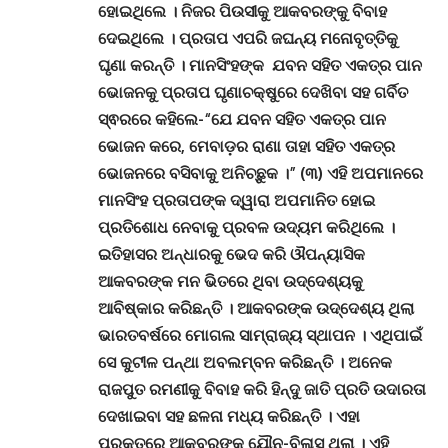
ହୋଇଥିଲେ
।
ନିଜର ପିଉସୀକୁ ଆକବରଙ୍କୁ ବିବାହ
ଦେଇଥିଲେ
।
ପ୍ରତାପ ଏପରି ଜଘନ୍ୟ ମନୋବୃତ୍ତିକୁ
ଘୃଣା କରନ୍ତି
।
ମାନସିଂହଙ୍କ ଯବନ ସହିତ ଏକତ୍ର ପାନ
ଭୋଜନକୁ ପ୍ରତାପ ଘୃଣାଚକ୍ଷୁରେ ଦେଖିବା ସହ ଗର୍ବିତ
ସ୍ଵରରେ କହିଲେ-“ଯେ ଯବନ ସହିତ ଏକତ୍ର ପାନ
ଭୋଜନ କରେ, ମେବାଡ଼ର ରାଣା ତାହା ସହିତ ଏକତ୍ର
ଭୋଜନରେ ବସିବାକୁ ଅନିଚ୍ଛୁକ
।” (୩) ଏହି ଅପମାନରେ
ମାନସିଂହ ପ୍ରତାପଙ୍କ ଦ୍ୱାରା ଅପମାନିତ ହୋଇ
ପ୍ରତିଶୋଧ ନେବାକୁ ପ୍ରବଳ ଉଦ୍ୟମ କରିଥିଲେ ।
ଇତିହାସର ଅନ୍ଧାରକୁ ଭେଦ କରି ଔପନ୍ୟାସିକ
ଆକବରଙ୍କ ମନ ଭିତରେ ଥିବା ଉଦ୍ଦେଶ୍ୟକୁ
ଆବିଷ୍କାର କରିଛନ୍ତି
।
ଆକବରଙ୍କ ଉଦ୍ଦେଶ୍ୟ ଥିଲା
ଭାରତବର୍ଷରେ ମୋଗଲ ସାମ୍ରାଜ୍ୟ ସ୍ଥାପନ
।
ଏଥିପାଇଁ
ସେ କୁଟୀଳ ପନ୍ଥା ଅବଲମ୍ବନ କରିଛନ୍ତି
।
ଅନେକ
ରାଜପୁତ ରମଣୀକୁ ବିବାହ କରି ହିନ୍ଦୁ ଜାତି ପ୍ରତି ଉଦାରତା
ଦେଖାଇବା ସହ ଛଳନା ମଧ୍ୟ କରିଛନ୍ତି
।
ଏହା
ପ୍ରକୃତରେ ଆକବରଙ୍କ ଯୌନ-ବିଳାସ ଥିଲା
।
ଏହି