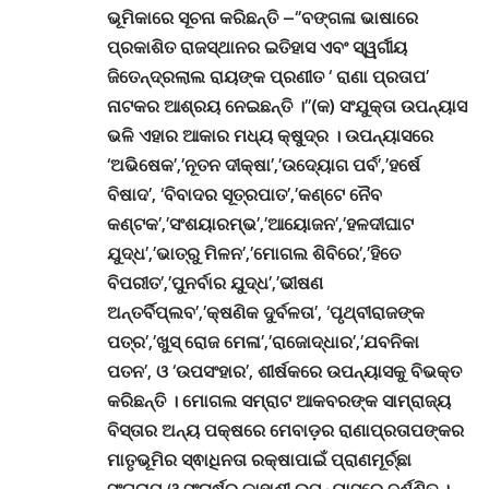
ଭୂମିକାରେ ସୂଚନା କରିଛନ୍ତି –
‘’ବଙ୍ଗଳା ଭାଷାରେ
ପ୍ରକାଶିତ ରାଜସ୍ଥାନର ଇତିହାସ ଏବଂ ସ୍ୱର୍ଗୀୟ
ଜିତେନ୍ଦ୍ରଲାଲ ରାୟଙ୍କ ପ୍ରଣୀତ ‘ ରାଣା ପ୍ରତାପ’
ନାଟକର ଆଶ୍ରୟ ନେଇଛନ୍ତି ।’’(କ) ସଂଯୁକ୍ତା ଉପନ୍ୟାସ
ଭଳି ଏହାର ଆକାର ମଧ୍ୟ କ୍ଷୁଦ୍ର । ଉପନ୍ୟାସରେ
‘ଅଭିଷେକ’,’ନୂତନ ଦୀକ୍ଷା’,’ଉଦ୍ୟୋଗ ପର୍ବ’,’ହର୍ଷେ
ବିଷାଦ’, ‘ବିବାଦର ସୂତ୍ରପାତ’,’କଣ୍ଟେ ନୈବ
କଣ୍ଟକ’,’ସଂଶୟାରମ୍ଭ’,’ଆୟୋଜନ’,’ହଳଦୀଘାଟ
ଯୁଦ୍ଧ’,’ଭାତ୍ରୁ ମିଳନ’,’ମୋଗଲ ଶିବିରେ’,’ହିତେ
ବିପରୀତ’,’ପୁନର୍ବାର ଯୁଦ୍ଧ’,’ଭୀଷଣ
ଅନ୍ତର୍ବିପ୍ଲବ’,’କ୍ଷଣିକ ଦୁର୍ବଳତା’, ‘ପୃଥ୍ବୀରାଜଙ୍କ
ପତ୍ର’,’ଖୁସ୍ ରୋଜ ମେଳା’,’ରାଜୋଦ୍ଧାର’,’ଯବନିକା
ପତନ’, ଓ ‘ଉପସଂହାର’, ଶୀର୍ଷକରେ ଉପନ୍ୟାସକୁ ବିଭକ୍ତ
କରିଛନ୍ତି । ମୋଗଲ ସମ୍ରାଟ ଆକବରଙ୍କ ସାମ୍ରାଜ୍ୟ
ବିସ୍ତାର ଅନ୍ୟ ପକ୍ଷରେ ମେବାଡ଼ର ରାଣାପ୍ରତାପଙ୍କର
ମାତୃଭୂମିର ସ୍ଵାଧିନତା ରକ୍ଷାପାଇଁ ପ୍ରାଣମୂର୍ଚ୍ଛା
ସଂଗ୍ରାମ ଓ ସଂଘର୍ଷର କାହାଣୀ ଉପନ୍ୟାସରେ ବର୍ଣ୍ଣିତ ।