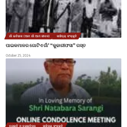
ଗାଁ ଇତିହାସ (ଆମ ଗାଁ ଆମ ଜୀବନ)
ସାହିତ୍ୟ ସଂସ୍କୃତି
ପାଇକମାଳର ଗୋଟିଏ ଗାଁ’ “କୁଢାରୀଫସା” ଗସ୍ତ
October 25, 2024
ବ୍ୟକ୍ତି ଓ ବ୍ୟକ୍ତିତ୍ୱ
ସାହିତ୍ୟ ସଂସ୍କୃତି