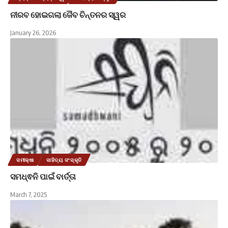
ନୀରବ ହୋଇଗଲା ଜୈବ ଚିନ୍ତନର ସ୍ୱର
January 26, 2026
ସମୀକ୍ଷା
ସାହିତ୍ୟ ସଂସ୍କୃତି
ସମଧ୍ଵନି ପାଇଁ ବାର୍ତ୍ତା
March 7, 2025