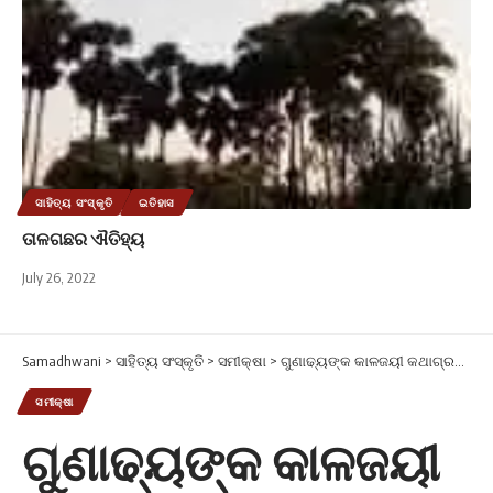
ସାହିତ୍ୟ ସଂସ୍କୃତି
ଇତିହାସ
ତାଳଗଛର ଐତିହ୍ୟ
July 26, 2022
Samadhwani
>
ସାହିତ୍ୟ ସଂସ୍କୃତି
>
ସମୀକ୍ଷା
>
ଗୁଣାଢ୍ୟଙ୍କ କାଳଜୟୀ କଥାଗ୍ରନ୍ଥ ‘ବୃହତ୍ କଥା’: ଏକ ବିହଙ୍ଗାବଲୋକନ
ସମୀକ୍ଷା
ଗୁଣାଢ୍ୟଙ୍କ କାଳଜୟୀ