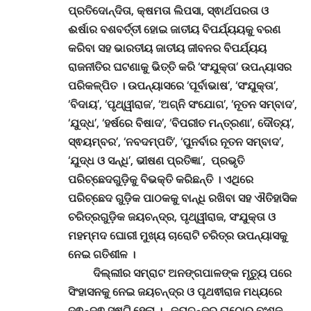
ପ୍ରତିଦୋନ୍ଦିତା, କ୍ଷମତା ଲିପସା, ସ୍ଵାର୍ଥପରତା ଓ
ଈର୍ଷାର ବଶବର୍ତ୍ତୀ ହୋଇ ଜାତୀୟ ବିପର୍ଯ୍ୟୟକୁ ବରଣ
କରିବା ସହ ଭାରତୀୟ ଜାତୀୟ ଜୀବନର ବିପର୍ଯ୍ୟୟ
ରାଜନୀତିର ଘଟଣାକୁ ଭିତ୍ତି କରି ‘ସଂଯୁକ୍ତା’ ଉପନ୍ୟାସର
ପରିକଳ୍ପିତ
।
ଉପନ୍ୟାସରେ ‘ପୂର୍ବାଭାଷ’, ‘ସଂଯୁକ୍ତା’,
‘ବିଦାୟ’, ‘ପୃଥ୍ୱୀରାଜ’, ‘ଅଗ୍ନି ସଂଯୋଗ’, ‘ନୂତନ ସମ୍ବାଦ’,
‘ଯୁଦ୍ଧ’, ‘ହର୍ଷରେ ବିଷାଦ’, ‘ବିପରୀତ ମନ୍ତ୍ରଣା’, ଦୌତ୍ୟ’,
ସ୍ଵୟମ୍ବର’, ‘ନବଦମ୍ପତି’, ‘ପୁନର୍ବାର ନୂତନ ସମ୍ବାଦ’,
‘ଯୁଦ୍ଧ ଓ ସନ୍ଧି’, ଭୀଷଣ ପ୍ରତିଜ୍ଞା’, ପ୍ରଭୃତି
ପରିଚ୍ଛେଦଗୁଡ଼ିକୁ ବିଭକ୍ତି କରିଛନ୍ତି
।
ଏଥିରେ
ପରିଚ୍ଛେଦ ଗୁଡ଼ିକ ପାଠକକୁ ବାନ୍ଧି ରଖିବା ସହ ଐତିହାସିକ
ଚରିତ୍ରଗୁଡ଼ିକ ଜୟଚନ୍ଦ୍ର, ପୃଥ୍ୱୀରାଜ, ସଂଯୁକ୍ତା ଓ
ମହମ୍ମଦ ଘୋରୀ ମୁଖ୍ୟ ଚାରୋଟି ଚରିତ୍ର ଉପନ୍ୟାସକୁ
ନେଇ ଗତିଶୀଳ
।
ଦିଲ୍ଲୀର ସମ୍ରାଟ ଅନଙ୍ଗପାଳଙ୍କ ମୃତ୍ୟୁ ପରେ
ସିଂହାସନକୁ ନେଇ ଜୟଚନ୍ଦ୍ର ଓ ପୃଥଵୀରାଜ ମଧ୍ୟରେ
ଦ୍ଵନ୍ଦ୍ଵ ସୃଷ୍ଟି ହେଲା ।
ଜୟଚନ୍ଦ୍ର ରାଠୋର ବଂଶଜ