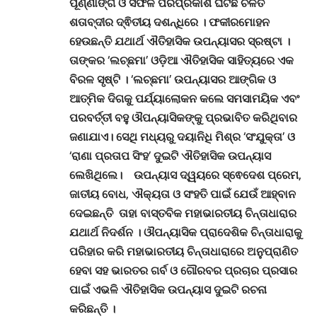
ପୂର୍ଣ୍ଣାଙ୍ଗ ଓ ସଫଳ ପରିପ୍ରକାଶ ଘଟିଛି ଚଳିତ
ଶତାବ୍ଦୀର ଦ୍ଵିତୀୟ ଦଶନ୍ଧିରେ
।
ଫକୀରମୋହନ
ହେଉଛନ୍ତି ଯଥାର୍ଥ ଐତିହାସିକ ଉପନ୍ୟାସର ସ୍ରଷ୍ଟା
।
ତାଙ୍କର ‘ଲଚ୍ଛମା’ ଓଡ଼ିଆ ଐତିହାସିକ ସାହିତ୍ୟରେ ଏକ
ବିରଳ ସୃଷ୍ଟି
। ‘
ଲଚ୍ଛମା’ ଉପନ୍ୟାସର ଆଙ୍ଗିକ ଓ
ଆତ୍ମିକ ଦିଗକୁ ପର୍ଯ୍ୟାଲୋକନ କଲେ ସମସାମୟିକ ଏବଂ
ପରବର୍ତ୍ତୀ ବହୁ ଔପନ୍ୟାସିକଙ୍କୁ ପ୍ରଭାବିତ କରିଥିବାର
ଜଣାଯାଏ
।
ସେଥି ମଧ୍ୟରୁ ଦୟାନିଧି ମିଶ୍ର ‘ସଂଯୁକ୍ତା’ ଓ
‘ରାଣା ପ୍ରତାପ ସିଂହ’ ଦୁଇଟି ଐତିହାସିକ ଉପନ୍ୟାସ
ଲେଖିଥିଲେ
।
ଉପନ୍ୟାସ ଦ୍ୱୟରେ ସ୍ଵେଦେଶ ପ୍ରେମ,
ଜାତୀୟ ବୋଧ, ଐକ୍ୟତା ଓ ସଂହତି ପାଇଁ ଯେଉଁ ଆହ୍ବାନ
ଦେଇଛନ୍ତି ତାହା ବାସ୍ତବିକ ମହାଭାରତୀୟ ଚିନ୍ତାଧାରାର
ଯଥାର୍ଥ ନିଦର୍ଶନ
।
ଔପନ୍ୟାସିକ ପ୍ରାଦେଶିକ ଚିନ୍ତାଧାରାକୁ
ପରିହାର କରି ମହାଭାରତୀୟ ଚିନ୍ତାଧାରାରେ ଅନୁପ୍ରାଣିତ
ହେବା ସହ ଭାରତର ଗର୍ବ ଓ ଗୌରବର ପ୍ରଚାର ପ୍ରସାର
ପାଇଁ ଏଭଳି ଐତିହାସିକ ଉପନ୍ୟାସ ଦୁଇଟି ରଚନା
କରିଛନ୍ତି
।