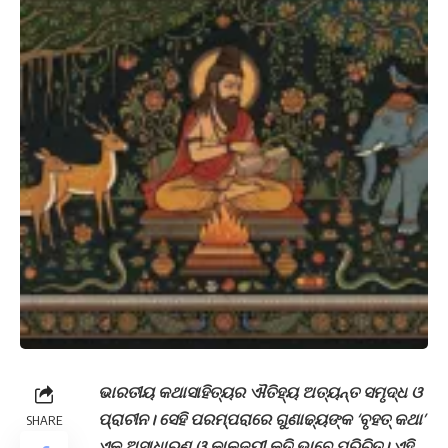
ଭାରତୀୟ କଥାସାହିତ୍ୟର ଐତିହ୍ୟ ଅତ୍ୟନ୍ତ ସମୃଦ୍ଧ ଓ
ପ୍ରାଚୀନ। ସେହି ପରମ୍ପରାରେ ଗୁଣାଢ୍ୟଙ୍କ ‘ବୃହତ୍ କଥା’
SHARE
ଏକ ଅସାଧାରଣ ଓ କାଳଜୟୀ କୃତି ଭାବେ ପରିଚିତ। ଏହି