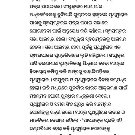
ପତ୍ର ପଠାଇଲେ। ସଂଯୁକ୍ତାର ମାତା ତା’ର
ଅନ୍ତର୍ବେଦନାକୁ ବୁଝିପାରି ଗୁପ୍ତଚର ହସ୍ତରେ ପୃଥ୍ୱୀରାଜ
ପାଖକୁ ସ୍ଵୟମ୍ବରର ପତ୍ର ପଠାଇ ସଭାରେ
ଯୋଗଦେବା ପାଇଁ ଅନୁରୋଧ କରି କହିଲେ। ସ୍ଵୟମ୍ବର
ସଭା ଆରମ୍ଭ ହେଲା। ସଂଯୁକ୍ତା ସ୍ଵୟମ୍ବରକୁ ଆଗମନ
ହେଲେ। ସଭା ଆରମ୍ଭ ହେବା ପୂର୍ବରୁ ପୃଥ୍ୱୀରାଜ ଏକ
ଦ୍ଵାରପାଳର ପୁତ୍ତଳିକାରେ ଲୁଚି ରହିଥିଲେ। ସଂଯୁକ୍ତା
ଆସି ବରଣମାଳା ପୁତ୍ତଳିକାକୁ ପିନ୍ଧାଇ ଦେବା ମାତ୍ରେ
ହିରଣ୍ୟେ କଷିପୁ ଭଳି ଖମ୍ବରୁ ବାହାରିପଡ଼ିଲେ
ପୃଥ୍ୱୀରାଜ । ସଂଯୁକ୍ତା ଓ ପୃଥ୍ୱୀରାଜର ବିବାହ ସମ୍ପନ୍ନ
ହେଲା। ଇତି ମଧ୍ୟରେ ପୁନର୍ବାର ଭାରତ ଆକ୍ରମଣ ପାଇଁ
ମହମ୍ମଦ ଘୋରୀ ଯୁଦ୍ଧର ମନ୍ତ୍ରଣା ଦେଲେ।
ପୃଥ୍ୱୀରାଜ ଓ ସମର ସିଂହ ଯୁଦ୍ଧ କରି ମହମ୍ମଦ
ଘୋରୀଙ୍କୁ ବନ୍ଦୀ କଲେ। ମାତ୍ର ପୃଥ୍ୱୀରାଜ ଉଦାର ଓ
ମାନବିକତା ଦେଖାଇ କହିଲେ -“ଆପଣଙ୍କ ପ୍ରତି ଏହି
ଦଣ୍ଡବିଧାନ ହେଲା କହି ପୃଥ୍ୱୀରାଜ ଘୋରୀଙ୍କୁ