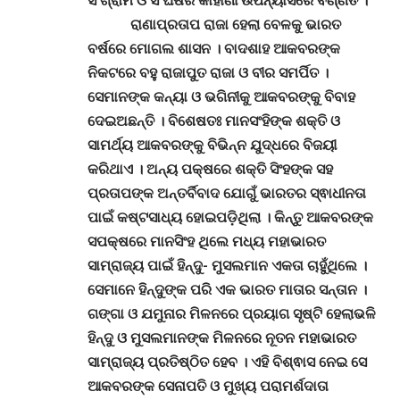
ରାଣାପ୍ରତାପ ରାଜା ହେଲା ବେଳକୁ ଭାରତ
ବର୍ଷରେ ମୋଗଲ ଶାସନ
।
ବାଦଶାହ ଆକବରଙ୍କ
ନିକଟରେ ବହୁ ରାଜାପୁତ ରାଜା ଓ ବୀର ସମର୍ପିତ
।
ସେମାନଙ୍କ କନ୍ୟା ଓ ଭଗିନୀକୁ ଆକବରଙ୍କୁ ବିବାହ
ଦେଇଅଛନ୍ତି
।
ବିଶେଷତଃ ମାନସଂହିଙ୍କ ଶକ୍ତି ଓ
ସାମର୍ଥ୍ୟ ଆକବରଙ୍କୁ ବିଭିନ୍ନ ଯୁଦ୍ଧରେ ବିଜୟୀ
କରିଥାଏ
।
ଅନ୍ୟ ପକ୍ଷରେ ଶକ୍ତି ସିଂହଙ୍କ ସହ
ପ୍ରତାପଙ୍କ ଅନ୍ତର୍ବିବାଦ ଯୋଗୁଁ ଭାରତର ସ୍ଵାଧୀନତା
ପାଇଁ କଷ୍ଟସାଧ୍ୟ ହୋଇପଡ଼ିଥିଲା
।
କିନ୍ତୁ ଆକବରଙ୍କ
ସପକ୍ଷରେ ମାନସିଂହ ଥିଲେ ମଧ୍ୟ ମହାଭାରତ
ସାମ୍ରାଜ୍ୟ ପାଇଁ ହିନ୍ଦୁ- ମୁସଲମାନ ଏକତା ଚାହୁଁଥିଲେ
।
ସେମାନେ ହିନ୍ଦୁଙ୍କ ପରି ଏକ ଭାରତ ମାତାର ସନ୍ତାନ
।
ଗଙ୍ଗା ଓ ଯମୁନାର ମିଳନରେ ପ୍ରୟାଗ ସୃଷ୍ଟି ହେଲାଭଳି
ହିନ୍ଦୁ ଓ ମୁସଲମାନଙ୍କ ମିଳନରେ ନୂତନ ମହାଭାରତ
ସାମ୍ରାଜ୍ୟ ପ୍ରତିଷ୍ଠିତ ହେବ
।
ଏହି ବିଶ୍ଵାସ ନେଇ ସେ
ଆକବରଙ୍କ ସେନାପତି ଓ ମୁଖ୍ୟ ପରାମର୍ଶଦାତା