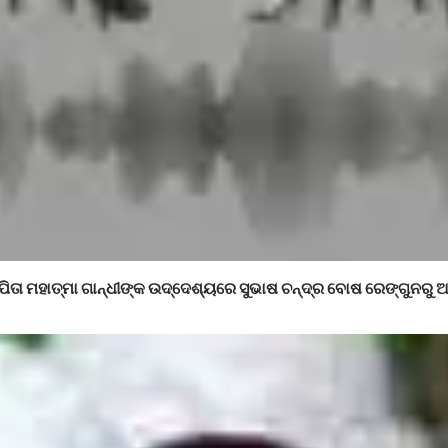
ପିତା ମହାତ୍ମା ଗାନ୍ଧୀଙ୍କ ଉଦ୍ଦେଶ୍ୟରେ ସୁଭାଷ ଚନ୍ଦ୍ର ବୋଷ ରେଙ୍ଗୁନର