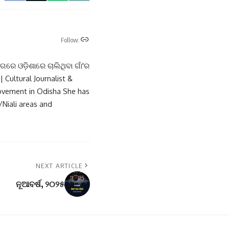
Follow:
ଗରେ ଓଡ଼ିଶାରେ ଚାଲିଥିବା ଗାଁ'ର
 Cultural Journalist &
Movement in Odisha She has
/Niali areas and
NEXT ARTICLE
ନୂଆବର୍ଷ, ୨୦୨୫