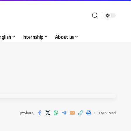
nglish
Internship
About us
Share
0 Min Read