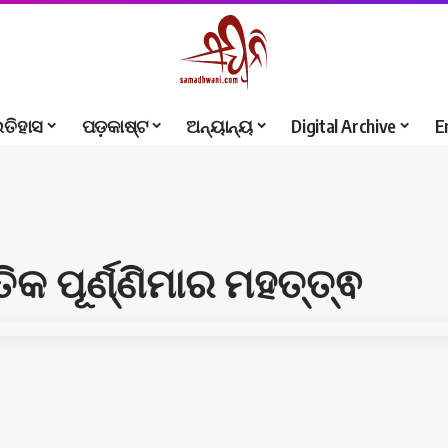
ଇତିହାସ
ପଡ଼କାଷ୍ଟ
ଅନ୍ୟାନ୍ୟ
Digital Archive
E
ତିକ ପୂର୍ଣ୍ଣିମାର ମହତ୍ତ୍ଵ