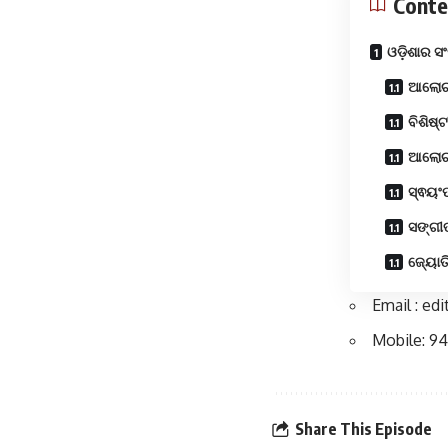
Conte
ଓଡ଼ିଶାର ସଂସ
ଆଲୋଚ
ବିଶିଷ୍
ଆଲୋଚନ
ସ୍ଵୟଂପ
ସଙ୍ଗୀତ
ଜ୍ୟୋତି
Email : e
Mobile: 9
Share This Episode