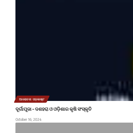
ଆଲୋଚନା ପଡ଼କାଷ୍ଟ
ଦୂର୍ଗାପୂଜା – ଦଶହରା ଓ ଓଡ଼ିଶାର କୃଷି ସଂସ୍କୃତି
October 16, 2024