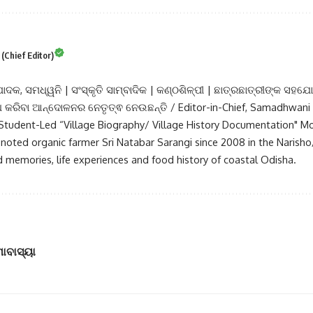
Chief Editor)
ପାଦକ, ସମଧ୍ୱନି | ସଂସ୍କୃତି ସାମ୍ବାଦିକ | କଣ୍ଠଶିଳ୍ପୀ | ଛାତ୍ରଛାତ୍ରୀଙ୍କ ସହଯୋ
୍ଧ କରିବା ଆନ୍ଦୋଳନର ନେତୃତ୍ଵ ନେଉଛନ୍ତି / Editor-in-Chief, Samadhwani |
e Student-Led “Village Biography/ Village History Documentation" 
noted organic farmer Sri Natabar Sarangi since 2008 in the Narisho
 memories, life experiences and food history of coastal Odisha.
ାବାସ୍ୟା