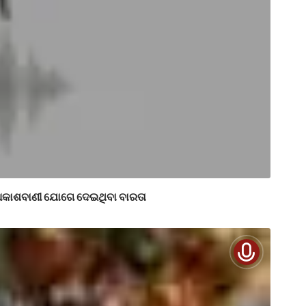
ୁ ଆକାଶବାଣୀ ଯୋଗେ ଦେଇଥିବା ବାରତା