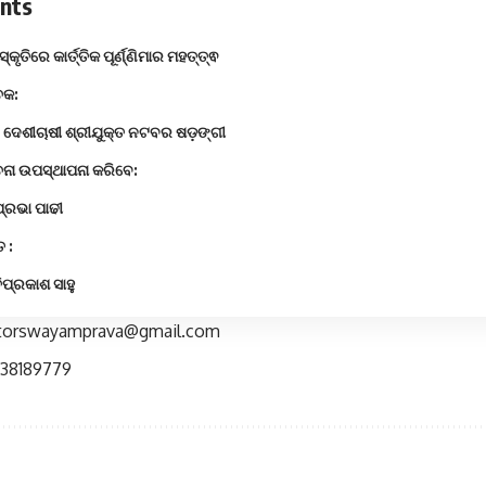
nts
୍କୃତିରେ କାର୍ତ୍ତିକ ପୂର୍ଣ୍ଣିମାର ମହତ୍ତ୍ଵ
କ:
ଟ ଦେଶୀଚାଷୀ ଶ୍ରୀଯୁକ୍ତ ନଟବର ଷଡ଼ଙ୍ଗୀ
ା ଉପସ୍ଥାପନା କରିବେ:
୍ରଭା ପାଢୀ
 :
ପ୍ରକାଶ ସାହୁ
ditorswayamprava@gmail.com
438189779