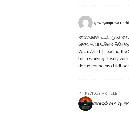
By
Swayamprava Parhi (
ସ୍ଵୟଂପ୍ରଭା ପାଢ଼ୀ, ମୁଖ୍ୟ ସମ୍
ଜୀବନୀ ବା ଗାଁ ଇତିହାସ ଲିପିବଦ
Vocal Artist | Leading th
been working closely with 
documenting his childhood
PREVIOUS ARTICLE
ଦୀପାବଳି ବା ପୟା ଅମ