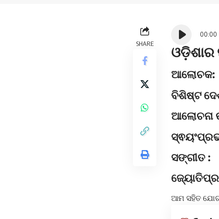
Audio
00:00
Player
SHARE
ଓଡ଼ିଶାର ସ
ଆଲୋଚକ:
ବିଶିଷ୍ଟ ଦ
ଆଲୋଚନା ଉ
ସ୍ଵୟଂପ୍ରଭ
ସଙ୍ଗୀତ :
ଜ୍ୟୋତିପ୍ର
ଆମ ସହିତ ଯୋଗ