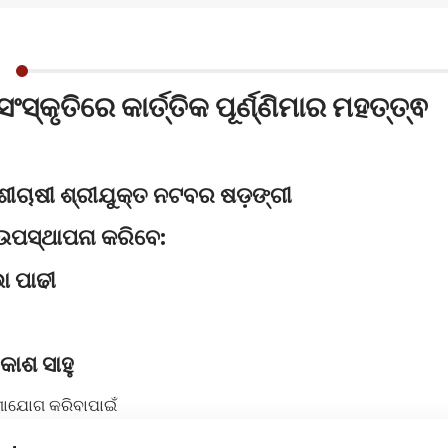
ଂସ୍କୃତିରେ କାର୍ତ୍ତିକ ପୂର୍ଣ୍ଣିମାର ମହତ୍ତ୍ଵ
େଶୀଚାଷୀ ଶ୍ରୀଯୁକ୍ତ ନଟବର ଷଡ଼ଙ୍ଗୀ
ପସ୍ଥାପନା କରିବେ:
ା ପାଢୀ
କାଶ ସାହୁ
ାଯୋଗ କରିବାପାଇଁ