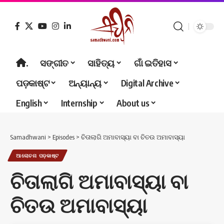
.
ସଙ୍ଗୀତ
ସାହିତ୍ୟ
ଗାଁ ଇତିହାସ
ପଡ଼କାଷ୍ଟ
ଅନ୍ୟାନ୍ୟ
Digital Archive
English
Internship
About us
Samadhwani
>
Episodes
>
ଚିତାଲାଗି ଅମାବାସ୍ୟା ବା ଚିତଉ ଅମାବାସ୍ୟା
ଆଲୋଚନା ପଡ଼କାଷ୍ଟ
ଚିତାଲାଗି ଅମାବାସ୍ୟା ବା
ଚିତଉ ଅମାବାସ୍ୟା