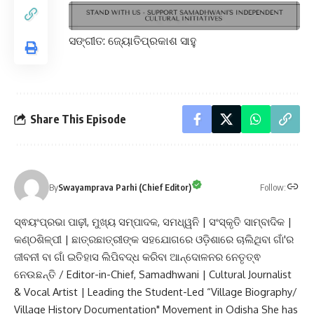
ସଙ୍ଗୀତ: ଜ୍ୟୋତିପ୍ରକାଶ ସାହୁ
Share This Episode
Follow:
By
Swayamprava Parhi (Chief Editor)
ସ୍ଵୟଂପ୍ରଭା ପାଢ଼ୀ, ମୁଖ୍ୟ ସମ୍ପାଦକ, ସମଧ୍ୱନି | ସଂସ୍କୃତି ସାମ୍ବାଦିକ |
କଣ୍ଠଶିଳ୍ପୀ | ଛାତ୍ରଛାତ୍ରୀଙ୍କ ସହଯୋଗରେ ଓଡ଼ିଶାରେ ଚାଲିଥିବା ଗାଁ'ର
ଜୀବନୀ ବା ଗାଁ ଇତିହାସ ଲିପିବଦ୍ଧ କରିବା ଆନ୍ଦୋଳନର ନେତୃତ୍ଵ
ନେଉଛନ୍ତି / Editor-in-Chief, Samadhwani | Cultural Journalist
& Vocal Artist | Leading the Student-Led “Village Biography/
Village History Documentation" Movement in Odisha She has