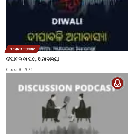
ଆଲୋଚନା ପଡ଼କାଷ୍ଟ
ଦୀପାବଳି ବା ପୟା ଅମାବାସ୍ୟା
October 30, 2024