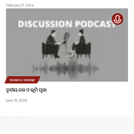
February 27, 2024
ଆଲୋଚନା ପଡ଼କାଷ୍ଟ
ତୃତୀୟ ରଜ ଓ ଭୂମି ପୂଜା
June 15, 2026