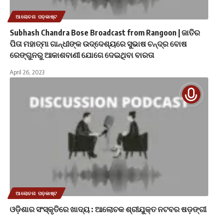
ଆଲୋଚନା ପଡ଼କାଷ୍ଟ
Subhash Chandra Bose Broadcast from Rangoon | ଜାତିର
ପିତା ମହାତ୍ମା ଗାନ୍ଧୀଙ୍କ ଉଦ୍ଦେଶ୍ୟରେ ସୁଭାଷ ଚନ୍ଦ୍ର ବୋଷ
ରେଙ୍ଗୁନରୁ ଆକାଶବାଣୀ ଯୋଗେ ଦେଇଥିବା ବାରତା
April 26, 2023
ଆଲୋଚନା ପଡ଼କାଷ୍ଟ
ଓଡ଼ିଶାର ସଂସ୍କୃତିରେ ଖାଦ୍ୟ : ଆଲୋଚକ ଶ୍ରୀଯୁକ୍ତ ନଟବର ଷଡ଼ଙ୍ଗୀ