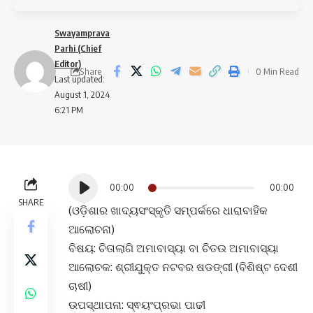
Swayamprava
Parhi (Chief
Editor)
Share
0 Min Read
Last updated:
August 1, 2024
6:21 PM
Audio
00:00
00:00
Player
SHARE
(ଓଡ଼ିଶାର ଖାଦ୍ୟସଂସ୍କୃତି ସମ୍ପର୍କରେ ଧାରାବାହିକ
ଆଲୋଚନା)
ବିଷୟ: ଚିତାଲାଗି ଅମାବାସ୍ୟା ବା ଚିତଉ ଅମାବାସ୍ୟା
ଆଲୋଚକ: ଶ୍ରୀଯୁକ୍ତ ନଟବର ଷଡଙ୍ଗୀ (ବିଶିଷ୍ଟ ଦେଶୀ
ଚାଷୀ)
ଉପସ୍ଥାପନା: ସ୍ଵୟଂପ୍ରଭା ପାଢୀ