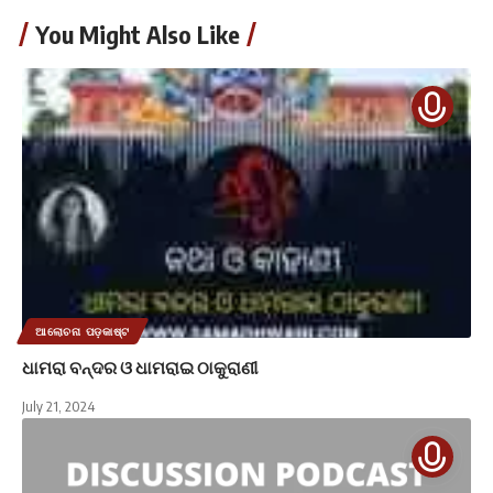
You Might Also Like
ଆଲୋଚନା ପଡ଼କାଷ୍ଟ
ଧାମରା ବନ୍ଦର ଓ ଧାମରାଇ ଠାକୁରାଣୀ
July 21, 2024