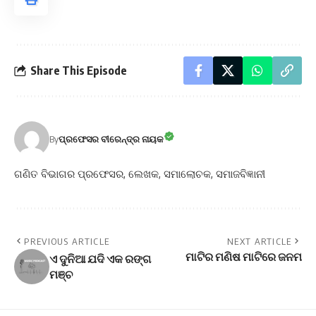
Share This Episode
By
ପ୍ରଫେସର ବୀରେନ୍ଦ୍ର ନାୟକ
ଗଣିତ ବିଭାଗର ପ୍ରଫେସର, ଲେଖକ, ସମାଲୋଚକ, ସମାଜବିଜ୍ଞାନୀ
PREVIOUS ARTICLE
NEXT ARTICLE
ମାଟିର ମଣିଷ ମାଟିରେ ଜନମ
ଏ ଦୁନିଆ ଯଦି ଏକ ରଙ୍ଗ
ମଞ୍ଚ