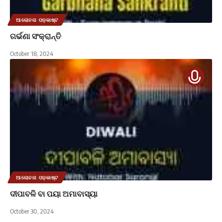
ଆଲୋଚନା ପଡ଼କାଷ୍ଟ
ଗର୍ଭଣା ସଂକ୍ରାନ୍ତି
October 18, 2024
ଆଲୋଚନା ପଡ଼କାଷ୍ଟ
ଦୀପାବଳି ବା ପୟା ଅମାବାସ୍ୟା
October 30, 2024