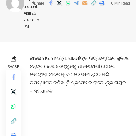
Share
0 Min Read
updated:
April 26,
2023 8:18
PM
ଜାତିର ପିତା ମହାତ୍ମା ଗାନ୍ଧୀଙ୍କ ଉଦ୍ଦେଶ୍ୟରେ ସୁଭାଷ
ଚନ୍ଦ୍ର ବୋଷ ରେଙ୍ଗୁନରୁ ଆକାଶବାଣୀ ଯୋଗେ
SHARE
ଦେଇଥିବା ବାରତାକୁ ଏଠାରେ ଭାଷାନ୍ତର କରି
ଉପସ୍ଥାପନ କରିଛନ୍ତି ପ୍ରଫେସର ବୀରେନ୍ଦ୍ର ନାୟକ
– ସମ୍ପାଦକ