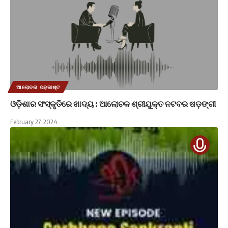
ଆଲୋଚନା ପଡ଼କାଷ୍ଟ
ଓଡ଼ିଶାର ସଂସ୍କୃତିରେ ଖାଦ୍ୟ : ଆଲୋଚକ ଶ୍ରୀଯୁକ୍ତ ନଟବର ଷଡ଼ଙ୍ଗୀ
February 27, 2024