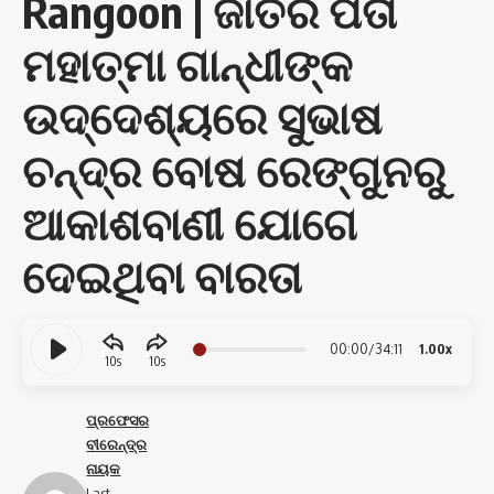
Rangoon | ଜାତିର ପିତା
ମହାତ୍ମା ଗାନ୍ଧୀଙ୍କ
ଉଦ୍ଦେଶ୍ୟରେ ସୁଭାଷ
ଚନ୍ଦ୍ର ବୋଷ ରେଙ୍ଗୁନରୁ
ଆକାଶବାଣୀ ଯୋଗେ
ଦେଇଥିବା ବାରତା
Audio
00:00
/
34:11
1.00x
10
10
Player
ପ୍ରଫେସର
ବୀରେନ୍ଦ୍ର
ନାୟକ
Last