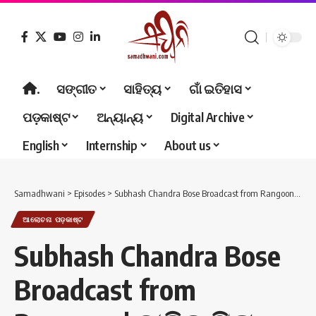
.
ସଙ୍ଗୀତ
ସାହିତ୍ୟ
ଗାଁ ଇତିହାସ
ପଡ଼କାଷ୍ଟ
ଅନ୍ୟାନ୍ୟ
Digital Archive
English
Internship
About us
Samadhwani
>
Episodes
>
Subhash Chandra Bose Broadcast from Rangoon | ଜାତିର ପିତା ମହାତ୍ମା ଗାନ୍ଧୀଙ୍କ ଉଦ୍ଦେଶ୍ୟରେ ସୁଭାଷ ଚନ୍ଦ୍ର ବୋଷ ରେଙ୍ଗୁନରୁ ଆକାଶବାଣୀ ଯୋଗେ ଦେଇଥିବା ବାରତା
ଆଲୋଚନା ପଡ଼କାଷ୍ଟ
Subhash Chandra Bose
Broadcast from