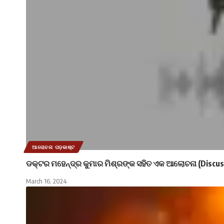
ଆଲୋଚନା ପଡ଼କାଷ୍ଟ
ଡକ୍ଟର ମହେନ୍ଦ୍ର କୁମାର ମିଶ୍ରଙ୍କ ସହିତ ଏକ ଆଲୋଚନା (Discus
March 16, 2024