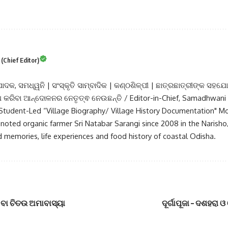
Chief Editor)
ପାଦକ, ସମଧ୍ୱନି | ସଂସ୍କୃତି ସାମ୍ବାଦିକ | କଣ୍ଠଶିଳ୍ପୀ | ଛାତ୍ରଛାତ୍ରୀଙ୍କ ସହଯୋ
୍ଧ କରିବା ଆନ୍ଦୋଳନର ନେତୃତ୍ଵ ନେଉଛନ୍ତି / Editor-in-Chief, Samadhwani |
e Student-Led “Village Biography/ Village History Documentation" 
noted organic farmer Sri Natabar Sarangi since 2008 in the Narisho
 memories, life experiences and food history of coastal Odisha.
ା ବା ଚିତଉ ଅମାବାସ୍ୟା
ଦୂର୍ଗାପୂଜା – ଦଶହରା ଓ