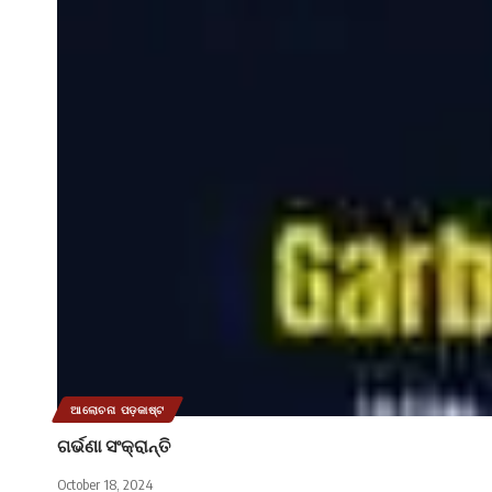
ଆଲୋଚନା ପଡ଼କାଷ୍ଟ
ଗର୍ଭଣା ସଂକ୍ରାନ୍ତି
October 18, 2024