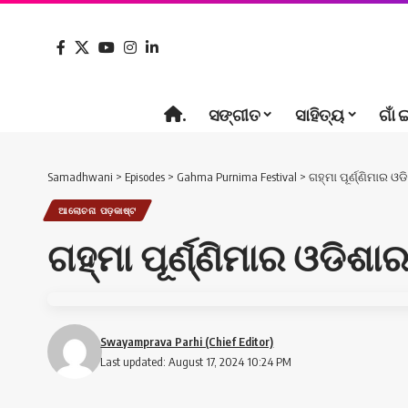
.
ସଙ୍ଗୀତ
ସାହିତ୍ୟ
ଗାଁ 
Samadhwani
>
Episodes
>
Gahma Purnima Festival
>
ଗହ୍ମା ପୂର୍ଣ୍ଣିମାର ଓଡ
ଆଲୋଚନା ପଡ଼କାଷ୍ଟ
ଗହ୍ମା ପୂର୍ଣ୍ଣିମାର ଓଡିଶାର
Swayamprava Parhi (Chief Editor)
Last updated: August 17, 2024 10:24 PM