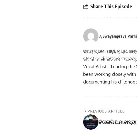
Share This Episode
By
Swayamprava Parhi (
ସ୍ଵୟଂପ୍ରଭା ପାଢ଼ୀ, ମୁଖ୍ୟ ସମ୍
ଜୀବନୀ ବା ଗାଁ ଇତିହାସ ଲିପିବଦ
Vocal Artist | Leading th
been working closely with 
documenting his childhood
PREVIOUS ARTICLE
ଚିତାଲାଗି ଅମାବାସ୍ୟ