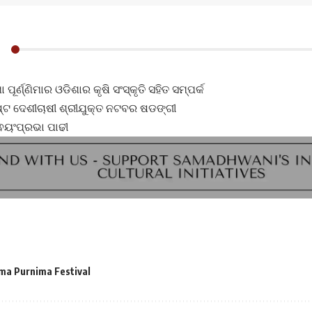
ପୂର୍ଣ୍ଣିମାର ଓଡିଶାର କୃଷି ସଂସ୍କୃତି ସହିତ ସମ୍ପର୍କ
୍ଟ ଦେଶୀଚାଷୀ ଶ୍ରୀଯୁକ୍ତ ନଟବର ଷଡଙ୍ଗୀ
ଵୟଂପ୍ରଭା ପାଢୀ
ma Purnima Festival