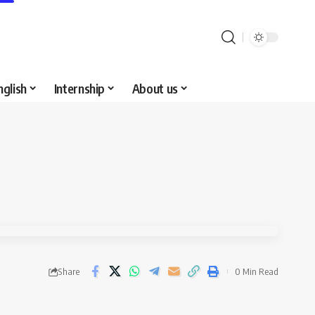
nglish
Internship
About us
Share
0 Min Read