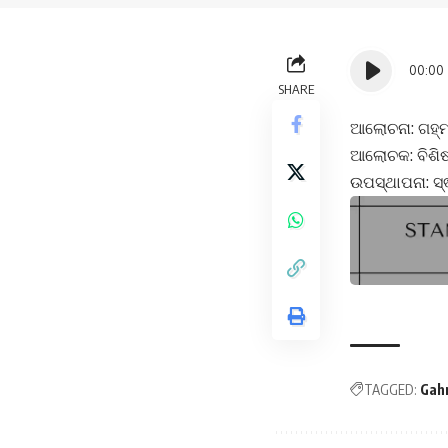
Audio
00:00
Player
SHARE
ଆଲୋଚନା: ଗହ୍ମା 
ଆଲୋଚକ: ବିଶିଷ
ଉପସ୍ଥାପନା: ସ୍
TAGGED:
Gah