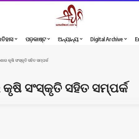
ଇତିହାସ
ପଡ଼କାଷ୍ଟ
ଅନ୍ୟାନ୍ୟ
Digital Archive
E
ିଶାର କୃଷି ସଂସ୍କୃତି ସହିତ ସମ୍ପର୍କ
 କୃଷି ସଂସ୍କୃତି ସହିତ ସମ୍ପର୍କ