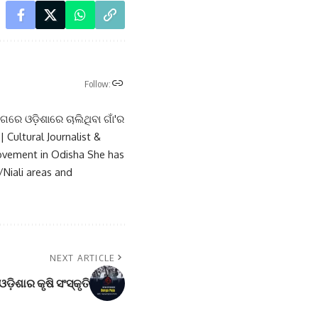
Follow:
ଗରେ ଓଡ଼ିଶାରେ ଚାଲିଥିବା ଗାଁ'ର
 Cultural Journalist &
Movement in Odisha She has
/Niali areas and
NEXT ARTICLE
 ଓଡ଼ିଶାର କୃଷି ସଂସ୍କୃତି