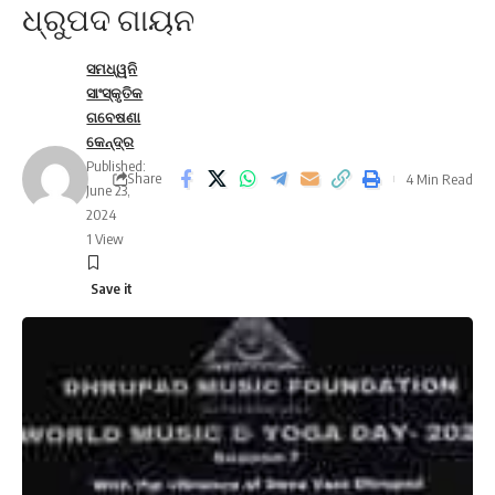
ଧ୍ରୁପଦ ଗାୟନ
ସମଧ୍ୱନି
ସାଂସ୍କୃତିକ
ଗବେଷଣା
କେନ୍ଦ୍ର
Published:
Share
4 Min Read
June 23,
2024
1 View