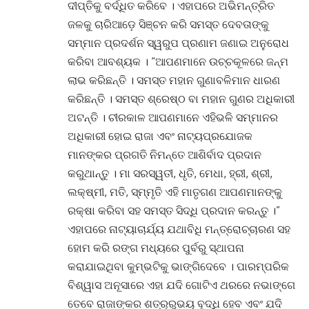
ଦୀପ୍ତିକୁ ବର୍ଦ୍ଧିତ କରିବେ । ଏହାପରେ ଅଭିମନ୍ତ୍ରିତ
ଜଳକୁ ଚାରିଆଡ଼େ ସିଞ୍ଚନ କରି ସମସ୍ତ ଦେବତାଙ୍କୁ
ସମ୍ମାନ ପ୍ରଦର୍ଶନ ସ୍ୱରୁପ ପ୍ରଣାମ ଜଣାଇ ଅନୁରୋଧ
କରିବା ଆବଶ୍ୟକ । “ଆପଣମାନେ ଉଚ୍ଚକୂଳରେ ଜନ୍ମ
ଲାଭ କରିଛନ୍ତି । ସମସ୍ତ ମହାନ ଗୁଣାବଳିମାନ ଧାରଣ
କରିଛନ୍ତି । ସମସ୍ତ ଶ୍ରେଷ୍ଠ ବା ମହାନ ଗୁଣର ଅଧିକାରୀ
ଅଟନ୍ତି । ଚୀରକାଳ ଆପଣମାନେ ଏହିଭଳି ସମ୍ମାନର
ଅଧିକାରୀ ହୋଇ ରାଜା ଏବଂ ନାଟ୍ୟପ୍ରଯୋଜକ
ମାନଙ୍କର ପ୍ରଗତି ନିମନ୍ତେ ଆଶିର୍ବାଦ ପ୍ରଦାନ
କରୁଥାନ୍ତୁ । ମା ସରସ୍ୱତୀ, ଧୃତି, ମେଧା, ହ୍ରୀ, ଶ୍ରୀ,
ଲକ୍ଷ୍ମୀ, ମତି, ସ୍ମ୍ମୃତି ଏହି ମାତୃଗଣ ଆପଣମାନଙ୍କୁ
ରକ୍ଷା କରିବା ସହ ସମସ୍ତ ସିଦ୍ଧି ପ୍ରଦାନ କରନ୍ତୁ ।”
ଏହାପରେ ନାଟ୍ୟାଚାର୍ଯ୍ୟ ଯଥାବିଧି ମନ୍ତ୍ରୋଚ୍ଚାରଣ ସହ
ହୋମ କରି ରଙ୍ଗ ମଧ୍ୟରେ ପୁର୍ବରୁ ସ୍ଥାପନା
କରାଯାଇଥିବା କୁମ୍ଭଟିକୁ ଭାଙ୍ଗିଦେବେ । ପାରମ୍ପରିକ
ବିଶ୍ୱାସ ଅନୂସାରେ ଏହା ଯଦି ଗୋଟିଏ ଥରରେ ନଭାଙ୍ଗେ
ତେବେ ରାଜାଙ୍କର ଶତ୍ର୍ରୁଭୟ ବୃଦ୍ଧି ହେବ ଏବଂ ଯଦି