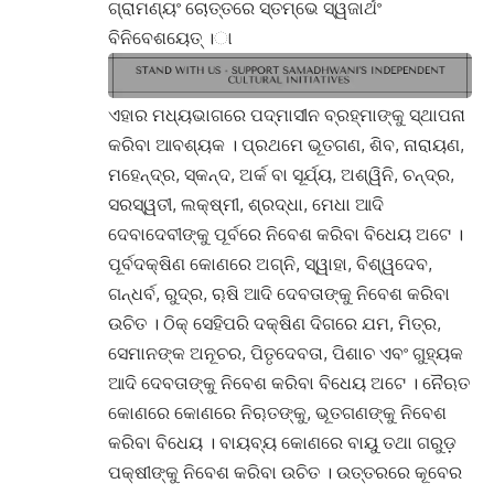
ଗ୍ରାମଣ୍ୟଂ ଚୋତ୍ତରେ ସ୍ତମ୍ଭେ ସ୍ୱଜାର୍ଥଂ
ବିନିବେଶୟେତ୍ ।ା
ଏହାର ମଧ୍ୟଭାଗରେ ପଦ୍ମାସୀନ ବ୍ରହ୍ମାଙ୍କୁ ସ୍ଥାପନା
କରିବା ଆବଶ୍ୟକ । ପ୍ରଥମେ ଭୂତଗଣ, ଶିବ, ନାରାୟଣ,
ମହେନ୍ଦ୍ର, ସ୍କନ୍ଦ, ଅର୍କ ବା ସୂର୍ଯ୍ୟ, ଅଶ୍ୱିନି, ଚନ୍ଦ୍ର,
ସରସ୍ୱତୀ, ଲକ୍ଷ୍ମୀ, ଶ୍ରଦ୍ଧା, ମେଧା ଆଦି
ଦେବାଦେବୀଙ୍କୁ ପୂର୍ବରେ ନିବେଶ କରିବା ବିଧେୟ ଅଟେ ।
ପୂର୍ବଦକ୍ଷିଣ କୋଣରେ ଅଗ୍ନି, ସ୍ୱାହା, ବିଶ୍ୱଦେବ,
ଗନ୍ଧର୍ବ, ରୁଦ୍ର, ୠଷି ଆଦି ଦେବତାଙ୍କୁ ନିବେଶ କରିବା
ଉଚିତ । ଠିକ୍ ସେହିପରି ଦକ୍ଷିଣ ଦିଗରେ ଯମ, ମିତ୍ର,
ସେମାନଙ୍କ ଅନୂଚର, ପିତୃଦେବତା, ପିଶାଚ ଏବଂ ଗୁହ୍ୟକ
ଆଦି ଦେବତାଙ୍କୁ ନିବେଶ କରିବା ବିଧେୟ ଅଟେ । ନୈଋତ
କୋଣରେ କୋଣରେ ନିୠତଙ୍କୁ, ଭୂତଗଣଙ୍କୁ ନିବେଶ
କରିବା ବିଧେୟ । ବାୟବ୍ୟ କୋଣରେ ବାୟୁ ତଥା ଗରୁଡ଼
ପକ୍ଷୀଙ୍କୁ ନିବେଶ କରିବା ଉଚିତ । ଉତ୍ତରରେ କୂବେର