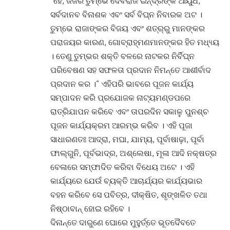
“ହେ, ଜର୍ଜର ତୁମ୍ଭେ ଦେବରାଜ ଇନ୍ଦ୍ରଙ୍କ ଆୟୁଧ,
ସର୍ବଦାନବ ବିନାଶକ ଏବଂ ସର୍ବ ବିଘ୍ନ ନିବାରକ ଅଟ ।
ତୁମ୍ଭେ ରାଜାଙ୍କର ବିଜୟ ଏବଂ ଶତ୍ର୍ରୁ ମାନଙ୍କର
ପରାଜୟର କାରଣ, ଗୋବ୍ରାହ୍ମଣମାନଙ୍କର ହିତ ମଧ୍ୟ୍ୟ
। ତେଣୁ ତୁମ୍ଭର ଶକ୍ତି ବଳରେ ନାଟକର ନିର୍ବିଘ୍ନ
ପରିବେଷଣ ସହ ସଫଳତା ପ୍ରଦାନ ନିମନ୍ତେ ଆଶୀର୍ବାଦ
ପ୍ରଦାନ କର ।” ଏହିପରି ଭାବରେ ପୂଜନ କାର୍ଯ୍ୟ
ସମ୍ପାଦନ କରି ପ୍ରଯୋଜକ ନାଟ୍ୟମଣ୍ଡପରେ
ରାତ୍ରିଯାପନ କରିବେ ଏବଂ ତାପରଦିନ ସକାଳୁ ପୁନଶ୍ଚ
ପୂଜନ କାର୍ଯ୍ୟକ୍ରମ ଆରମ୍ଭ କରିବ । ଏହି ପୂଜା
ସାଧାରଣତଃ ଆଦ୍ରା, ମଘା, ଯାମ୍ୟ, ପୂର୍ବାଷାଢ଼ା, ପୂର୍ବା
ଫାଲ୍‌ଗୁନି, ପୂର୍ବଭାଦ୍ର, ଅଶ୍ଲେଷା, ମୂଳା ଆଦି ନକ୍ଷତ୍ର
ବେଳାରେ ସମ୍ଫାଦିତ କରିବା ବିଧେୟ ଅଟେ । ଏହି
କାର୍ଯ୍ୟରେ ଯେଉଁ ବ୍ୟକ୍ତି ଆଚାର୍ଯ୍ୟର କାର୍ଯ୍ୟଭାର
ବହନ କରିବେ ସେ ପବିତ୍ର, ଦୀକ୍ଷିତ, ଶୃଙ୍ଖଳିତ ତଥା
ନିଷ୍ଠାବାନ୍ ହୋଇ ରହିବେ ।
ଦିନାନ୍ତେ ଦାରୁଣେ ଘୋରେ ମୁହୁର୍ତ୍ତେ ଭୂତଦୈବତେ