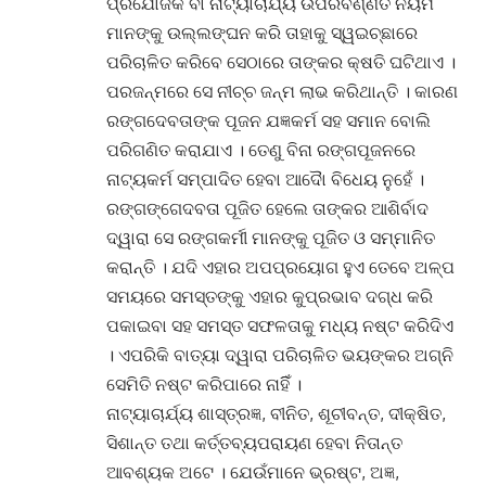
ପ୍ରଯୋଜକ ବା ନାଟ୍ୟାଚାର୍ଯ୍ୟ ଉପରବର୍ଣ୍ଣିତ ନିୟମ
ମାନଙ୍କୁ ଉଲ୍ଲଙ୍ଘନ କରି ତାହାକୁ ସ୍ୱଇଚ୍ଛାରେ
ପରିଚାଳିତ କରିବେ ସେଠାରେ ତାଙ୍କର କ୍ଷତି ଘଟିଥାଏ ।
ପରଜନ୍ମରେ ସେ ନୀଚ୍ଚ ଜନ୍ମ ଲାଭ କରିଥାନ୍ତି । କାରଣ
ରଙ୍ଗଦେବତାଙ୍କ ପୂଜନ ଯଜ୍ଞକର୍ମ ସହ ସମାନ ବୋଲି
ପରିଗଣିତ କରାଯାଏ । ତେଣୁ ବିନା ରଙ୍ଗପୂଜନରେ
ନାଟ୍ୟକର୍ମ ସମ୍ପାଦିତ ହେବା ଆଦୈା ବିଧେୟ ନୁହେଁ ।
ରଙ୍ଗଙ୍ଗେଦବତା ପୂଜିତ ହେଲେ ତାଙ୍କର ଆଶିର୍ବାଦ
ଦ୍ୱାରା ସେ ରଙ୍ଗକର୍ମୀ ମାନଙ୍କୁ ପୂଜିତ ଓ ସମ୍ମାନିତ
କରାନ୍ତି । ଯଦି ଏହାର ଅପପ୍ରୟୋଗ ହୁଏ ତେବେ ଅଳ୍ପ
ସମୟରେ ସମସ୍ତଙ୍କୁ ଏହାର କୁପ୍ରଭାବ ଦଗ୍ଧ କରି
ପକାଇବା ସହ ସମସ୍ତ ସଫଳତାକୁ ମଧ୍ୟ ନଷ୍ଟ କରିଦିଏ
। ଏପରିକି ବାତ୍ୟା ଦ୍ୱାରା ପରିଚାଳିତ ଭୟଙ୍କର ଅଗ୍ନି
ସେମିତି ନଷ୍ଟ କରିପାରେ ନାହିିଁ ।
ନାଟ୍ୟାଚାର୍ଯ୍ୟ ଶାସ୍ତ୍ରଜ୍ଞ, ବୀନିତ, ଶୂଚୀବନ୍ତ, ଦୀକ୍ଷିତ,
ସିଶାନ୍ତ ତଥା କର୍ତ୍ତବ୍ୟପରାୟଣ ହେବା ନିତାନ୍ତ
ଆବଶ୍ୟକ ଅଟେ । ଯେଉଁମାନେ ଭ୍ରଷ୍ଟ, ଅଜ୍ଞ,