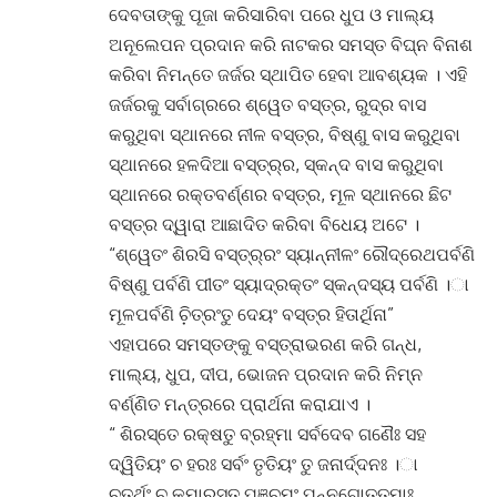
ଦେବତାଙ୍କୁ ପୂଜା କରିସାରିବା ପରେ ଧୁପ ଓ ମାଲ୍ୟ
ଅନୂଲେପନ ପ୍ରଦାନ କରି ନାଟକର ସମସ୍ତ ବିଘ୍ନ ବିନାଶ
କରିବା ନିମନ୍ତେ ଜର୍ଜର ସ୍ଥାପିତ ହେବା ଆବଶ୍ୟକ । ଏହି
ଜର୍ଜରକୁ ସର୍ବାଗ୍ରରେ ଶ୍ୱେତ ବସ୍ତ୍ର, ରୁଦ୍ର ବାସ
କରୁଥିବା ସ୍ଥାନରେ ନୀଳ ବସ୍ତ୍ର, ବିଷ୍ଣୁ ବାସ କରୁଥିବା
ସ୍ଥାନରେ ହଳଦିଆ ବସ୍ତ୍ର୍ର, ସ୍କନ୍ଦ ବାସ କରୁଥିବା
ସ୍ଥାନରେ ରକ୍ତବର୍ଣ୍ଣର ବସ୍ତ୍ର, ମୂଳ ସ୍ଥାନରେ ଛିଟ
ବସ୍ତ୍ର ଦ୍ୱାରା ଆଛାଦିତ କରିବା ବିଧେୟ ଅଟେ ।
“ଶ୍ୱେତଂ ଶିରସି ବସ୍ତ୍ର୍ରଂ ସ୍ୟାନ୍ନୀଳଂ ରୌଦ୍ରେଥପର୍ବଣି
ବିଷ୍ଣୁ ପର୍ବଣି ପୀତଂ ସ୍ୟାଦ୍ରକ୍ତଂ ସ୍କନ୍ଦସ୍ୟ ପର୍ବଣି ।ା
ମୂଳପର୍ବଣି ଚି଼ତ୍ରଂତୁ ଦେୟଂ ବସ୍ତ୍ର ହିତାର୍ଥିନା”
ଏହାପରେ ସମସ୍ତଙ୍କୁ ବସ୍ତ୍ରାଭରଣ କରି ଗନ୍ଧ,
ମାଲ୍ୟ, ଧୁପ, ଦୀପ, ଭୋଜନ ପ୍ରଦାନ କରି ନିମ୍ନ
ବର୍ଣ୍ଣିତ ମନ୍ତ୍ରରେ ପ୍ରାର୍ଥନା କରାଯାଏ ।
“ ଶିରସ୍ତେ ରକ୍ଷତୁ ବ୍ରହ୍ମା ସର୍ବଦେବ ଗଣୈଃ ସହ
ଦ୍ୱିତିୟଂ ଚ ହରଃ ସର୍ବଂ ତୃତିୟଂ ତୁ ଜନାର୍ଦ୍ଦନଃ ।ା
ଚତୁର୍ଥଂ ଚ କୁମାରସ୍ତୁ ପଞ୍ଚମଂ ପନ୍ନଗୋତ୍ତମାଃ