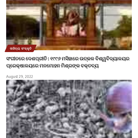
ସାହିତ୍ୟ ସଂସ୍କୃତି
ସଂଗୀତରେ ଦେଶପ୍ରୀତି : ୧୯୯୬ ମସିହାରେ ଉତ୍କଳ ବିଶ୍ୱବିଦ୍ୟାଳୟର
ପ୍ରେକ୍ଷାଳୟରେ ମନମୋହନ ମିଶ୍ରଙ୍କ ବକ୍ତବ୍ୟ
August 29, 2022