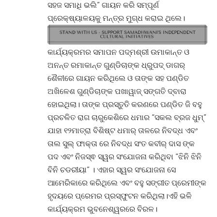
ସହଜ ସମାଧି ଭଲି” ଗାୟନ କରି ସମ୍ପୂର୍ଣ
ପ୍ରେକ୍ଷ୍ୟାଳୟକୁ ମନ୍ତ୍ର ମୁଗ୍ଧ କରାଇ ଥିଲେ।
କାର୍ଯ୍ୟକ୍ରମର ସମାପନ ପଦ୍ମଶ୍ରୀ ଉମାକାନ୍ତ ଓ
ଅନନ୍ତ ରମାକାନ୍ତ ଗୁଣ୍ଡିଚାଙ୍କ ଧ୍ରୁପଦ୍ ଡାଗର୍
ଶୈଳୀରେ ଗାୟନ କରିଥିଲେ ଓ ତାଙ୍କ ସହ ପଣ୍ଡିତ
ଅଖିଳେଶ ଗୁଣ୍ଡିଚାଙ୍କ ପଖାୱାଜ୍ ସଙ୍ଗତି ଦ୍ବାରା
ହୋଇଥିଲା। ତାଙ୍କ ପ୍ରସ୍ତୁତି କରଣରେ ପଣ୍ଡିତ ଜି ବହୁ
ପ୍ରଚଳିତ ରାଗ ଚାରୁକେଶିରେ ଧମାର “ସକଲ ବ୍ରଜ ଧୁମ୍”
ଯାହା ୧୨ମାତ୍ରା ବିଶିଷ୍ଟ ଧମାର୍ ତାଳରେ ନିବଦ୍ଧ ଏବଂ
ତାଲ ସୁଲ୍ ଫାକ୍ତା ରେ ନିବଦ୍ଧ ସଂତ କବୀର୍ ଦାସ ଙ୍କ
ପଦ ଏବଂ ନିଜସ୍ଵ ସ୍ୱର ସଂଯୋଜନା କରିଥିବା “ଝିନି ଝିନି
ବିନି ଚଡରୀୟା” । ଏହାର ସ୍ୱର ସଂଯୋଜନା ସେ
ଆମେରିକାରେ କରିଥିଲେ ଏବଂ ବହୁ ସଙ୍ଗୀତ ପ୍ରେମୀଙ୍କ
ହୃଦୟରେ ପ୍ରେମର ପ୍ରସ୍ଫୁଟନ କରିଥିଲା।ଏହି ଭଳି
କାର୍ଯ୍ୟକ୍ରମ ଭୁବନେଶ୍ୱରରେ ବିରଳ।