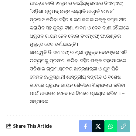
ଆସନ୍ତା କାଲି ୨୨ଜୁନ ର କାର୍ଯ୍ୟକ୍ରମରେ ଡିଏମ୍ଏଫ୍
“ଓଡ଼ିଶା ଧ୍ରୁପଦ୍ ରତ୍ନ ଜ୍ୟୋତି ଆୱାର୍ଡ଼ ୨୦୨୪”
ପ୍ରଦାନ କରିବା ସହିତ ୫ ଜଣ କଳାକାରଙ୍କୁ ସମ୍ମାନୀତ
କରାଯିବ ସହ ରୁଦ୍ର ବୀଣା ଵାଦନ ଓ ଦେବ ବାଣୀ ଶୈଳୀରେ
ଧ୍ରୁପଦ୍ ଗାୟନ ହେବ ବୋଲି ଡିଏମ୍ଏଫ୍ ଫାଉଣ୍ଡର
ମୁକୁନ୍ଦ ଦେବ ଦର୍ଶାଇଛନ୍ତି।
ସମଧ୍ୱନି ଡି ଏମ ଏଫ୍ ର ଶ୍ରୀ ମୁକୁନ୍ଦ ଦେବଙ୍କର ଏହି
ଉଦ୍ୟମକୁ ପ୍ରସଂଶା କରିବା ସହିତ ତାଙ୍କ ସହଯୋଗରେ
ଓଡିଶାର ଗ୍ରାମାଞ୍ଚଳର ଛାତ୍ରଛାତ୍ରୀ ଓ ଯୁବ ପିଢି
କେମିତି ହିନ୍ଦୁସ୍ଥାନୀ ଶାସ୍ତ୍ରୀୟ ସଙ୍ଗୀତ ଓ ବିଶେଷ
ଭାବରେ ଧ୍ରୁପଦ ଗାୟନ ଶୈଳୀରେ ଶିକ୍ଷାଲାଭ କରିବା
ପାଇଁ ଆଗଭର ହେବେ ସେ ଦିଗରେ ପ୍ରୟାସ କରିବ । –
ସମ୍ପାଦକ
Share This Article