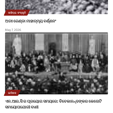
ସାହିତ୍ୟ ସଂସ୍କୃତି
ଅତଃ ଗେଣ୍ଡା ମାହାତ୍ମ୍ୟ ବର୍ଣ୍ଣନଂ
May 7, 2026
ଇତିହାସ
ଏନ.ଆର.ସି ର ପ୍ରୟୋଗ ସମୟରେ: ବିବେକାନନ୍ଦଙ୍କର କେତୋଟି
ସମୟୋପଯୋଗୀ ବାଣୀ