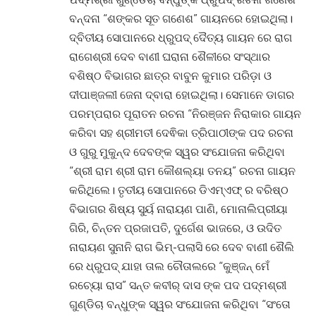
ବନ୍ଦନା “ଶଙ୍କର ସୂତ ଗଣେଶ” ଗାୟନରେ ହୋଇଥିଲା।
ଦ୍ବିତୀୟ ସୋପାନରେ ଧ୍ରୁପଦ୍ ଦୈତ୍ୟ ଗାୟନ ରେ ରାଗ
ରାଗେଶ୍ରୀ ଦେବ ବାଣୀ ଘରାନା ଶୈଳୀରେ ସଂସ୍ଥାର
ବଶିଷ୍ଠ ବିଭାଗର ଛାତ୍ର ବାବୁନ କୁମାର ପରିଡ଼ା ଓ
ଦୀପାଞ୍ଜଲୀ ଜେନା ଦ୍ବାରା ହୋଇଥିଲା। ସେମାନେ ଡାଗର
ପରମ୍ପରାର ପୂରାତନ ରଚନା “ନିରଞ୍ଜନ ନିରାକାର ଗାୟନ
କରିବା ସହ ଶ୍ରୀମତୀ ଦେଵିକା ତ୍ରିପାଠୀଙ୍କ ପଦ ରଚନା
ଓ ଗୁରୁ ମୁକୁନ୍ଦ ଦେବଙ୍କ ସ୍ୱର ସଂଯୋଜନା କରିଥିବା
“ଶ୍ରୀ ରାମ ଶ୍ରୀ ରାମ କୌଶଲ୍ୟା ତନୟ” ରଚନା ଗାୟନ
କରିଥିଲେ। ତୃତୀୟ ସୋପାନରେ ଡିଏମ୍ଏଫ୍ ର ବରିଷ୍ଠ
ବିଭାଗର ଶିଷ୍ୟ ସୁର୍ୟ ନାରାୟଣ ପାଣି, ମୋନାଲିପ୍ରୀୟା
ଗିରି, ଚିନ୍ତନ ପ୍ରଜାପତି, ଦୁର୍ଗେଶ ଭାଜରେ, ଓ ଉଦିତ
ନାରାୟଣ ସୁନାନି ରାଗ ଭିମ୍-ପଲାସି ରେ ଦେବ ବାଣୀ ଶୈଲି
ରେ ଧ୍ରୁପଦ୍ ଯାହା ତାଲ ଚୌତାଲରେ “କୁଞ୍ଜନ୍ ମେଁ
ରଚ୍ୟୋ ରାସ” ସନ୍ତ କବୀର୍ ଦାସ ଙ୍କ ପଦ ପଦ୍ମଶ୍ରୀ
ଗୁଣ୍ଡିଚା ବନ୍ଧୁଙ୍କ ସ୍ୱର ସଂଯୋଜନା କରିଥିବା “ସଂତୋ