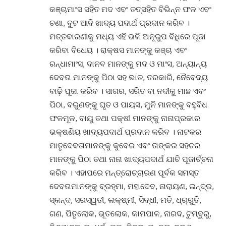
କଞ୍ଚାମାଂସ ସହିତ ମଦ ଏବଂ ତତ୍‌ସହିତ ବିଭିନ୍ନ ଫଳ ଏବଂ
ଚଣା, ବୁଟ ଆଦି ଖାଦ୍ୟ ପଦାର୍ଥ ପ୍ରଦାନ କରିବ ।
ମତ୍ତବାରଣୀକୁ ମଧ୍ୟ ଏହି ଭଳି ଅନୂରୁପ ବିଧିରେ ପୂଜା
କରିବା ବିଧେୟ । ରାକ୍ଷସ ମାନଙ୍କୁ କଞ୍ଚା ଏବଂ
ରନ୍ଧାମାଂସ, ଦାନବ ମାନଙ୍କୁ ମଦ ଓ ମାଂସ, ଅନ୍ୟାନ୍ୟ
ଦେବତା ମାନଙ୍କୁ ପିଠା ସହ ଭାତ, ତରକାରି, ନୈବେଦ୍ୟ
ବାଢି଼ ପୂଜା କରିବ । ସାଗର, ସରିତ ବା ନଦୀକୁ ମାଛ ଏବଂ
ପିଠା, ବରୁଣଙ୍କୁ ଘୃତ ଓ ପାୟସ, ମୁନି ମାନଙ୍କୁ ବହୁବିଧ
ଫଳମୂଳ, ବାୟୁ ତଥା ପକ୍ଷୀ ମାନଙ୍କୁ ନାନାପ୍ରକାର
ଭକ୍ଷଣିୟ ଖାଦ୍ୟପଦାର୍ଥ ପ୍ରଦାନ କରିବ । ନାଟକର
ମାତୃଦେବତାମାନଙ୍କୁ କୁବେର ଏବଂ ତାଙ୍କର ସହଚର
ମାନଙ୍କୁ ପିଠା ତଥା ନାନା ଖାଦ୍ୟପଦାର୍ଥ ଯାଚି ପୂଜାର୍ଚ୍ଚନା
କରିବ । ଏହାପରେ ମନ୍ତ୍ରୋଚ୍ଚାରଣ ପୂର୍ବକ ସମସ୍ତ
ଦେବତାମାନଙ୍କୁ ବ୍ରହ୍ମା, ମହାଦେବ, ନାରାୟଣ, ଇନ୍ଦ୍ର,
ସ୍କନ୍ଦ, ସରସ୍ୱତୀ, ଲକ୍ଷ୍ମୀ, ସିଦ୍ଧୀ, ମତି, ଧ୍ର୍ରୁତି,
ଗଣ, ପିତୃଲୋକ, ଭୂତଲୋକ, କାମପାଳ, ନାରଦ, ଟୁମ୍ବୁରୁ,