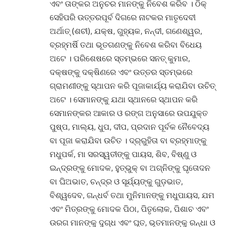
ଏବଂ ତାଙ୍କର ଅନୁଚର ମାନଙ୍କୁ ନିବେଶ କରିବ । ଠିକ୍
ସେହିପରି ଉତ୍ତରପୂର୍ବ ଦିଗରେ ନାଟକର ମାତୃଦେବୀ
ଅର୍ଥାତ୍ (ଶଚୀ), ଯକ୍ଷ, ଗୁହ୍ୟକ, ନନ୍ଦୀ, ଗଣେଶ୍ୱର,
ବ୍ରହ୍ମର୍ଷି ତଥା ଭୂତଗଣଙ୍କୁ ନିବେଶ କରିବା ବିଧେୟ
ଅଟେ । ପରିଶେଷରେ ସ୍ତମ୍ଭରେ ସନତ୍ କୁମାର,
ଦକ୍ଷଙ୍କୁ ଦକ୍ଷିଣରେ ଏବଂ ଉତ୍ତର ସ୍ତମ୍ଭରେ
ଗ୍ରାମଣୀଙ୍କୁ ସ୍ଥାପନ କରି ପୂଜାକାର୍ଯ୍ୟ କରାଯିବା ଉଚିତ୍
ଅଟେ । ସେମାନଙ୍କୁ ଯଥା ସ୍ଥାନରେ ସ୍ଥାପନ କରି
ସେମାନଙ୍କର ଆକାର ଓ ରଙ୍ଗ ଅନୁସାରେ ଉପଯୁକ୍ତ
ପୁଷ୍ପ, ମାଲ୍ୟ, ଧୁପ, ଦୀପ, ପ୍ରଦାନ ପୂର୍ବକ ନୈବେଦ୍ୟ
ବା ପୂଜା କରାଯିବା ଉଚିତ । ଦ୍ର୍ରୁହିତା ବା ବ୍ରହ୍ମାଙ୍କୁ
ମଧୁପର୍କ, ମା ସରସ୍ୱତୀଙ୍କୁ ପାୟସ, ଶିବ, ବିଷ୍ଣୁ ଓ
ଇନ୍ଦ୍ରଙ୍କୁ ମୋଦକ, ହୁତ୍‌ଭୁକ୍ ବା ଅଗ୍ନିଙ୍କୁ ଘୃତୋଦନ
ବା ଘିଅଭାତ, ଚନ୍ଦ୍ର ଓ ସୂର୍ଯ୍ୟଙ୍କୁ ଗୁଡ଼ଭାତ,
ବିଶ୍ୱଦେବ, ଗନ୍ଧର୍ବ ତଥା ମୁନିମାନଙ୍କୁ ମଧୁପାୟସ, ଯମ
ଏବଂ ମିତ୍ରଙ୍କୁ ମୋଦକ ପିଠା, ପିତୃଲୋକ, ପିଶାଚ ଏବଂ
ଉରଗ ମାନଙ୍କୁ ଦୁଗ୍ଧ ଏବଂ ଘୃତ, ଭୂତମାନଙ୍କୁ ରନ୍ଧା ଓ