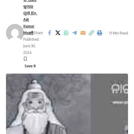
କୁମାର
ମୁନୀ (Dr.
Ajit
Kumar
Muni)
Share
11 Min Read
Published:
June 30,
2024