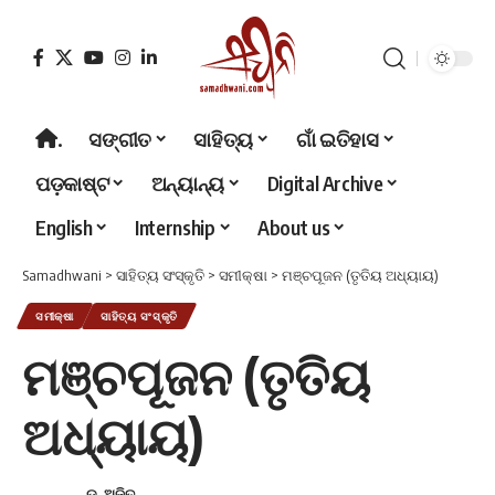
.
ସଙ୍ଗୀତ
ସାହିତ୍ୟ
ଗାଁ ଇତିହାସ
ପଡ଼କାଷ୍ଟ
ଅନ୍ୟାନ୍ୟ
Digital Archive
English
Internship
About us
Samadhwani
>
ସାହିତ୍ୟ ସଂସ୍କୃତି
>
ସମୀକ୍ଷା
>
ମଞ୍ଚପୂଜନ (ତୃତିୟ ଅଧ୍ୟାୟ)
ସମୀକ୍ଷା
ସାହିତ୍ୟ ସଂସ୍କୃତି
ମଞ୍ଚପୂଜନ (ତୃତିୟ
ଅଧ୍ୟାୟ)
ଡ. ଅଜିତ