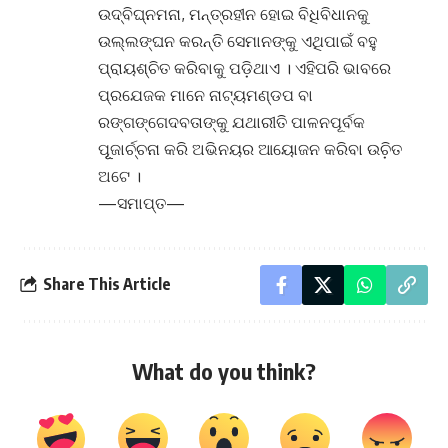
ଉଦ୍‌ବିଘ୍ନମନା, ମନ୍ତ୍ରହୀନ ହୋଇ ବିଧିବିଧାନକୁ
ଉଲ୍ଲଙ୍ଘନ କରନ୍ତି ସେମାନଙ୍କୁ ଏଥିପାଇଁ ବହୁ
ପ୍ରାୟଶ୍ଚିତ କରିବାକୁ ପଡି଼ଥାଏ । ଏହିପରି ଭାବରେ
ପ୍ରଯେଜକ ମାନେ ନାଟ୍ୟମଣ୍ଡପ ବା
ରଙ୍ଗଙ୍ଗେଦବତାଙ୍କୁ ଯଥାରୀତି ପାଳନପୂର୍ବକ
ପୂୂଜାର୍ଚ୍ଚନା କରି ଅଭିନୟର ଆୟୋଜନ କରିବା ଉଚି଼ତ
ଅଟେ ।
—ସମାପ୍ତ—
Share This Article
What do you think?