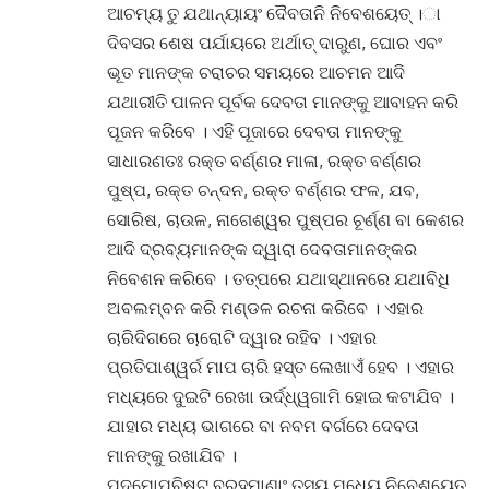
ଆଚମ୍ୟ ତୁ ଯଥାନ୍ୟାୟଂ ଦୈବତାନି ନିବେଶୟେତ୍ ।ା
ଦିବସର ଶେଷ ପର୍ଯାୟରେ ଅର୍ଥାତ୍ ଦାରୁଣ, ଘୋର ଏବଂ
ଭୂତ ମାନଙ୍କ ଚରାଚର ସମୟରେ ଆଚମନ ଆଦି
ଯଥାରୀତି ପାଳନ ପୂର୍ବକ ଦେବତା ମାନଙ୍କୁ ଆବାହନ କରି
ପୂଜନ କରିବେ । ଏହି ପୂଜାରେ ଦେବତା ମାନଙ୍କୁ
ସାଧାରଣତଃ ରକ୍ତ ବର୍ଣ୍ଣର ମାଳା, ରକ୍ତ ବର୍ଣ୍ଣର
ପୁଷ୍ପ, ରକ୍ତ ଚନ୍ଦନ, ରକ୍ତ ବର୍ଣ୍ଣର ଫଳ, ଯବ,
ସୋରିଷ, ଚାଉଳ, ନାଗେଶ୍ୱର ପୁଷ୍ପର ଚୂର୍ଣ୍ଣ ବା କେଶର
ଆଦି ଦ୍ରବ୍ୟମାନଙ୍କ ଦ୍ୱାରା ଦେବତାମାନଙ୍କର
ନିବେଶନ କରିବେ । ତତ୍ପରେ ଯଥାସ୍ଥାନରେ ଯଥାବିଧି
ଅବଲମ୍ବନ କରି ମଣ୍ଡଳ ରଚନା କରିବେ । ଏହାର
ଚାରିଦିଗରେ ଚାରୋଟି ଦ୍ୱାର ରହିବ । ଏହାର
ପ୍ରତିପାଶ୍ୱର୍ର ମାପ ଚାରି ହସ୍ତ ଲେଖାଏଁ ହେବ । ଏହାର
ମଧ୍ୟରେ ଦୁଇଟି ରେଖା ଉର୍ଦ୍ଧ୍ୱଗାମି ହୋଇ କଟାଯିବ ।
ଯାହାର ମଧ୍ୟ ଭାଗରେ ବା ନବମ ବର୍ଗରେ ଦେବତା
ମାନଙ୍କୁ ରଖାଯିବ ।
ପଦ୍ମୋପବିଷ୍ଟ ବ୍ରହ୍ମାଣାଂ ତସ୍ୟ ମଧ୍ୟେ ନିବେଶୟେତ୍‌