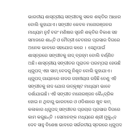
ଭାରତୀୟ ଶାସ୍ତ୍ରୀୟ ସଙ୍ଗୀତକୁ ସକଳ ଶକ୍ତିର ଆଧାର
ବୋଲି କୁହାଯାଏ। ସଙ୍ଗୀତ କେବଳ ମନୋରଞ୍ଜନର
ମାଧ୍ୟମ ନୁହଁ ବରଂ ମଣିଷର ସୃଜନି ଶକ୍ତିର ବିକାଶ ସହ
ସମାଜରେ ଶାନ୍ତି ଓ ମୈତ୍ରୀ ଚେତନାର ପ୍ରସାର ଦିଗରେ
ଅନେକ ଭାବରେ ସହଯୋଗ କରେ । ସେଥିପାଇଁ
ଶାସ୍ତ୍ରରେ ସଙ୍ଗୀତକୁ ନାଦ୍ ବ୍ରହ୍ମ ବୋଲି ବର୍ଣ୍ଣିତ
ଅଛି। ଶାସ୍ତ୍ରୀୟ ସଙ୍ଗୀତର ପୂରାତନ ପରମ୍ପରା ହେଉଛି
ଧ୍ରୁପଦ୍ ଏହା ସାମ୍ ବେଦରୁ ନିଶୃତ ବୋଲି କୁହାଯାଏ।
ଧ୍ରୁପଦ୍ ଗାୟନରେ ନାଦର ଗହନୀୟତା ରହିଛି ତେଣୁ ଏହି
ସଙ୍ଗୀତକୁ ନାଦ ଯୋଗ ଉତ୍କୃଷ୍ଟ ମାଧ୍ୟମ ଭାବେ
ଦର୍ଶାଯାଇଛି। ଏହି ସଙ୍ଗୀତ ମନୋରଞ୍ଜନ କୈନ୍ଦ୍ରିକ
ହୋଇ ନ ଥିବାରୁ ଭାରତରେ ଓ ଓଡିଶାରେ ଖୁବ କମ୍
କଳାକାର ଧ୍ରୁପଦ୍ ସଙ୍ଗୀତର ପ୍ରଚାର ପ୍ରସାର ଦିଗରେ
କାମ କରୁଛନ୍ତି । ସେମାନଙ୍କ ମଧ୍ୟରେ ଶ୍ରୀ ମୁକୁନ୍ଦ
ଦେବ ସାହୁ ବିଶେଷ ଭାବରେ ସର୍ଭରତୀୟ ସ୍ତରରେ ଧ୍ରୁପଦ