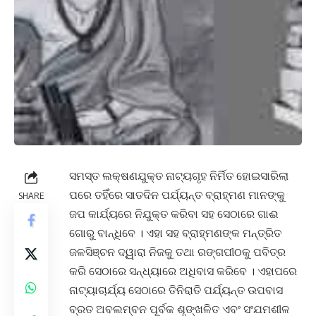
ସମସ୍ତ ଲକ୍ଷଣଯୁକ୍ତ ନାଟ୍ୟଗୃହ ନିର୍ମିତ ହୋଇସାରିଲା
ପରେ ତହିିଁରେ ସାତଦିନ ପର୍ଯ୍ୟନ୍ତ ବ୍ରାହ୍ମଣ ମାନଙ୍କୁ
SHARE
ଜପ କାର୍ଯ୍ୟରେ ନିଯୁକ୍ତ କରିବା ସହ ସେଠାରେ ଗାଈ
ଗୋରୁ ବାନ୍ଧିବେ । ଏହା ସହ ବ୍ରାହ୍ମଣଙ୍କ ମନ୍ତ୍ରିତ
ଜଳସିଞ୍ଚନ ଦ୍ୱାରା ନିଜକୁ ତଥା ରଙ୍ଗପୀଠକୁ ପବିତ୍ର
କରି ସେଠାରେ ସନ୍ଧ୍ୟାରେ ଅଧିବାସ କରିବେ । ଏହାପରେ
ନାଟ୍ୟାଚାର୍ଯ୍ୟ ସେଠାରେ ତିନିରାତି ପର୍ଯ୍ୟନ୍ତ ଉପବାସ
ବ୍ରତ ଅବଲମ୍ବନ ପୂର୍ବକ ଶୃଙ୍ଖଳିତ ଏବଂ ସଂଯମଶୀଳ