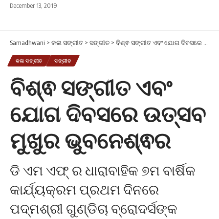
December 13, 2019
Samadhwani
>
କଳା ସଙ୍ଗୀତ
>
ସଙ୍ଗୀତ
>
ବିଶ୍ଵ ସଙ୍ଗୀତ ଏବଂ ଯୋଗ ଦିବସରେ ଉତ୍ସବ ମୁଖୁର ଭୁବନେଶ୍ଵର
କଳା ସଙ୍ଗୀତ
ସଙ୍ଗୀତ
ବିଶ୍ଵ ସଙ୍ଗୀତ ଏବଂ
ଯୋଗ ଦିବସରେ ଉତ୍ସବ
ମୁଖୁର ଭୁବନେଶ୍ଵର
ଡି ଏମ ଏଫ୍ ର ଧାରାବାହିକ ୭ମ ବାର୍ଷିକ
କାର୍ଯ୍ୟକ୍ରମ ପ୍ରଥମ ଦିନରେ
ପଦ୍ମଶ୍ରୀ ଗୁଣ୍ଡିଚା ବ୍ରୋଦର୍ସଙ୍କ