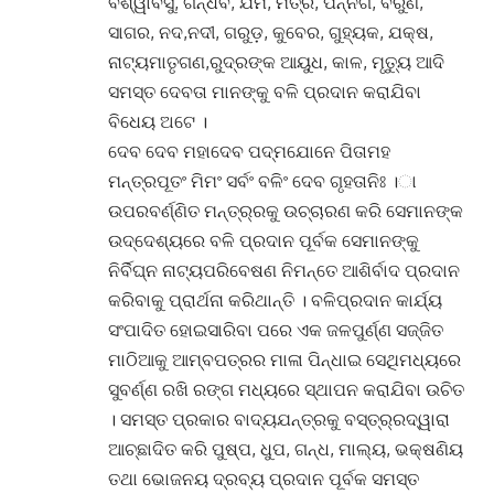
ବିଶ୍ୱାବସୁ, ଗନ୍ଧର୍ବ, ଯମ, ମିତ୍ର, ପନ୍ନଗ, ବରୁଣ,
ସାଗର, ନଦ,ନଦୀ, ଗରୁଡ଼, କୁବେର, ଗୁହ୍ୟକ, ଯକ୍ଷ,
ନାଟ୍ୟମାତୃଗଣ,ରୁଦ୍ରଙ୍କ ଆୟୁଧ, କାଳ, ମୃତ୍ୟୁ ଆଦି
ସମସ୍ତ ଦେବତା ମାନଙ୍କୁ ବଳି ପ୍ରଦାନ କରାଯିବା
ବିଧେୟ ଅଟେ ।
ଦେବ ଦେବ ମହାଦେବ ପଦ୍ମଯୋନେ ପିତାମହ
ମନ୍ତ୍ରପୂତଂ ମିମଂ ସର୍ବଂ ବଳିଂ ଦେବ ଗୃହତାନିଃ ।ା
ଉପରବର୍ଣ୍ଣିତ ମନ୍ତ୍ର୍ରକୁ ଉଚ୍ଚାରଣ କରି ସେମାନଙ୍କ
ଉଦ୍ଦେଶ୍ୟରେ ବଳି ପ୍ରଦାନ ପୂର୍ବକ ସେମାନଙ୍କୁ
ନିର୍ବିଘ୍ନ ନାଟ୍ୟପରିବେଷଣ ନିମନ୍ତେ ଆଶିର୍ବାଦ ପ୍ରଦାନ
କରିବାକୁ ପ୍ରାର୍ଥନା କରିଥାନ୍ତି । ବଳିପ୍ରଦାନ କାର୍ଯ୍ୟ
ସଂପାଦିତ ହୋଇସାରିବା ପରେ ଏକ ଜଳପୁର୍ଣ୍ଣ ସଜ୍ଜିତ
ମାଠିଆକୁ ଆମ୍ବପତ୍ରର ମାଳା ପିନ୍ଧାଇ ସେଥିମଧ୍ୟରେ
ସୁବର୍ଣ୍ଣ ରଖି ରଙ୍ଗ ମଧ୍ୟରେ ସ୍ଥାପନ କରାଯିବା ଉଚିତ
। ସମସ୍ତ ପ୍ରକାର ବାଦ୍ୟଯନ୍ତ୍ରକୁ ବସ୍ତ୍ର୍ରଦ୍ୱାରା
ଆଚ୍ଛାଦିତ କରି ପୁଷ୍ପ, ଧୁପ, ଗନ୍ଧ, ମାଲ୍ୟ, ଭକ୍ଷଣିୟ
ତଥା ଭୋଜନୟ ଦ୍ରବ୍ୟ ପ୍ରଦାନ ପୂର୍ବକ ସମସ୍ତ