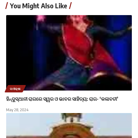
You Might Also Like
ସମୀକ୍ଷା
ହିନ୍ଦୁସ୍ଥାନୀ ରାଗରେ ସ୍ୱର ଓ ଭାବର ସାହିତ୍ୟ: ରାଗ- ‘କଳାବତୀ’
May 28, 2024