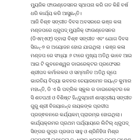
ମ୍ୟୁଜିକ ଫାଉଣ୍ଡେସନର ସ୍ଥାପନା କରି ଗତ କିଛି ବର୍ଷ
ଧରି କାର୍ଯ୍ୟ କରି ଆସୁଛନ୍ତି।
ଆଜି ବିଶ୍ଵ ସଙ୍ଗୀତ ଦିବସ ଅବସରରେ ଭଞ୍ଜ କଳା
ମଣ୍ଡପରେ ଧ୍ରୁପଦ୍ ମ୍ୟୁଜିକ୍ ଫାଉଣ୍ଡେସନର
(ଡିଏମ୍ଏଫ୍) ଦ୍ବାରା ବିଶ୍ଵ ସଙ୍ଗୀତ ଏବଂ ଯୋଗ ଦିବସ
ସିଜନ୍-୭ ର ଅୟୋଜନ ହୋଇ ଯାଇଥିଲା । ଭଞ୍ଜ କଳା
ମଣ୍ଡପ ରେ ସଂଧ୍ୟା ୬ ଟାରେ ମୁଖ୍ୟ ଅତିଥି ଭାବେ ଆଇ
ଆଇ ଟି ଭୁବନେଶ୍ୱର ଡାଇରେକ୍ଟର ପ୍ରଫେସର
ଶ୍ରୀପଦ କର୍ମାଲକର ଓ ସମ୍ମାନିତ ଅତିଥି ରୂପେ
ଭାରତିୟ ବିଦ୍ୟା ଭବନର ଚେୟାରମେନ ଜୟନ୍ତ କୁମାର
ମହାନ୍ତି, ଡି ଏ ଭି ପବ୍ଲିକ ସ୍କୁଲ ର ଡାଇରେକ୍ଟର କେ
ସି ଶତପଥୀ ଓ ବିଶିଷ୍ଟ ହିନ୍ଦୁସ୍ଥାନୀ ଶାସ୍ତ୍ରୀୟ ସଙ୍ଗୀତ
ଗୁରୁ ଶ୍ରୀ ବିଜୟାନନ୍ଦ ନାୟକଙ୍କ ପ୍ରଦୀପ
ପ୍ରଜ୍ଵଳନରେ କର୍ଯ୍ୟକମ୍ ପ୍ରାରମ୍ଭ ହୋଇଥିଲା।
କାର୍ଯ୍ୟକ୍ରମର ପ୍ରଥମ ପର୍ଯ୍ୟାୟରେ ଲିଟିଲ୍ ଧ୍ରୁପଦ୍
ସିଙ୍ଗର ରୁଦ୍ର ପ୍ରତାପ ସାହୁ ଓ ଶ୍ରିନିହିତା ମିଶ୍ର
ପଦ୍ମଶ୍ରୀ ଗୁଣ୍ଡେଚା ବନ୍ଧୁଙ୍କ ଧ୍ରୁପଦ୍ ରଚନା ଗଣେଶ