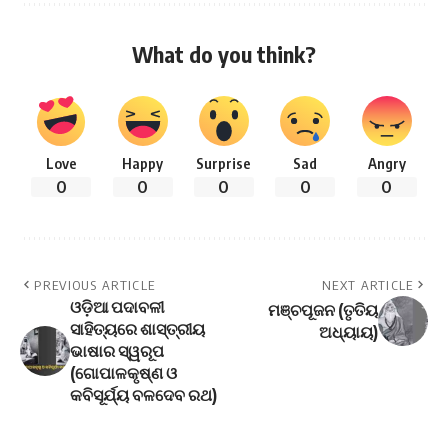
What do you think?
Love
Happy
Surprise
Sad
Angry
0
0
0
0
0
PREVIOUS ARTICLE
NEXT ARTICLE
ଓଡ଼ିଆ ପଦାବଳୀ
ମଞ୍ଚପୂଜନ (ତୃତିୟ
ସାହିତ୍ୟରେ ଶାସ୍ତ୍ରୀୟ
ଅଧ୍ୟାୟ)
ଭାଷାର ସ୍ୱରୂପ
(ଗୋପାଳକୃଷ୍ଣ ଓ
କବିସୂର୍ଯ୍ୟ ବଳଦେବ ରଥ)