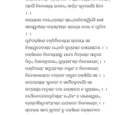
ଆଦୌ ନିବେଶ୍ୟୋ ଭଗବାନ୍ ସାର୍ଦ୍ଧଂ ଭୂତଗଣୈଃ ଶିବଃ
।ା
ନାରାୟଣୋ ମହେନ୍ଦ୍ରଶ୍ଚ ସ୍କନ୍ଦାର୍କାବଶ୍ୱିନୌ ଶଶୀ
ସରସ୍ୱତୀଶ୍ଚ ଲକ୍ଷ୍ମୀଶ୍ଚ ଶ୍ରଦ୍ଧା ମେଧା ଚ ପୂର୍ବତଃ
।ା
ପୂର୍ବଦକ୍ଷିଣେ ବହ୍ନିର୍ନିବେଶ୍ୟଃ ସ୍ପାହୟା ସହ
ବିଶ୍ୱେଦେବାଶ୍ଚ ଗନ୍ଧର୍ବା ରୁଦ୍ରାଶ୍ଚ ୠଷୟସ୍ତଥା ।ା
ଦକ୍ଷିଣେନ ନିବେଶ୍ୟସ୍ତୁ ଯମୋ ମିତ୍ରଶ୍ଚ ସାନୁଗଃ
ପିତୃନ୍ ପିଶାଚାନୁରଗାନ୍ ଗୁହ୍ୟକାଂଶ୍ଚ ନିବେଶୟେତ୍ ।ା
ପଶ୍ଚିମାୟାଂ ସମୁଦ୍ରାଂଶ୍ଚ ବରୁଣଂ ଚ ନିବେଶୟେତ୍
ନିବେଶଶେୟଚ୍ଚ ତତ୍ରେବ ଗରୁଡ଼ଃ ପକ୍ଷିଭିଃ ସହ ।ା
ଉତ୍ତରାସ୍ୟାଂ କୁବେରଂ ଚ ସର୍ବୈରନୁଚରୈଃ ସହ
ନାଟ୍ୟସ୍ୟ ମାତୃଶ୍ଚ ତଥା ଯକ୍ଷାନଥ ଚ ଗୁହ୍ୟକାନ୍ ।ା
ତଥୈବୋତ୍ତରପୂର୍ବାସ୍ୟାଂ ନନ୍ଦିନଂ ଚ ଗଣେଶ୍ୱରାନ୍
ବ୍ରହ୍ମର୍ଷିଭୂତସଂଘାଂଶ୍ଚ ଯଥାଭାଗଂ ନିବେଶୟେତ୍ ।ା
ସ୍ତମ୍ଭେ ସନତ୍ କୁମାରଂ ତୁ ଦକ୍ଷିଣେ ଦକ୍ଷମେବଚ