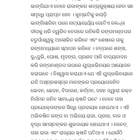
ଭାଙ୍ଗିଯାଏ ତେବେ ରାଜାଙ୍କର ଶତ୍ର୍ରୁକ୍ଷୟ ହେବା ସହ
ସମୃଦ୍ଧି ପ୍ରାପ୍ତ ହେବ । କୁମ୍ଭଟିକୁ କଚାଡି଼
ଭାଙ୍ଗିସାରିବା ପରେ ନାଟ୍ୟାଚାର୍ଯ୍ୟ ଗୋଟିଏ ଜଳନ୍ତା
ଦୀପକୁ ଧରି ତ୍ୱରିତ ବେଗରେ ଗତିକରି ରଙ୍ଗମଣ୍ଡପର
ଚତୁର୍ପାଶ୍ୱକୁ ଅଲୋକିତ କରିବେ ଏବଂ ଶେଷରେ ତାକୁ
ରଙ୍ଗମଧ୍ୟରେ ସ୍ଥାପନ କରିବେ । ତତ୍ପରେ ଶଙ୍ଖ,
ଦୁନ୍ଦୁଭି, ଘୋଷ, ମୃଦଙ୍ଗ, ପ୍ରଣବ ଆଦି ବାଦ୍ୟବାଦନ
କରି ରଙ୍ଗମଣ୍ଡପ ଉପରେ ଯୁଦ୍ଧାଭିନୟର ଆୟୋଜନ
କରାଇବେ । ବିଶ୍ୱାସ କରାଯାଏ ଯେ ଏହି ଯୁଦ୍ଧାଭିନୟରେ
ଯଦି ଅସ୍ତ୍ରଶସ୍ତ୍ର ମାନଙ୍କର ପ୍ରୟୋଗଜନିତ
ଭେଦନ, ଛେଦନ, ବିଦାରଣ, କର୍ତ୍ତନ, ଦହନ ଦ୍ୱାରା ରକ୍ତ
ନିର୍ଗମନ ଜନିତ ସାମାନ୍ୟ କ୍ଷତି ଘଟେ । ତେବେ ତାହା
ପ୍ରଯୋକ୍ତାଙ୍କର ସିଦ୍ଧି ପ୍ରଦାୟକ ହୋଇଥାଏ । ଏହି
ଅଭିଳଷିତ ରଙ୍ଗ ବା ଅଭିନୟ ରାଜା, ପ୍ରଜା, ବାଳ ଓ
ବୃଦ୍ଧ ସମସ୍ତଙ୍କର ଶୁଭଦାୟକ ହୋଇଥାଏ । ନଚେତ୍
ତାହା ରାଜା ଏବଂ ରାଜ୍ୟର କ୍ଷତି ଘଟିଥାଏ । ଯେଉଁଠି