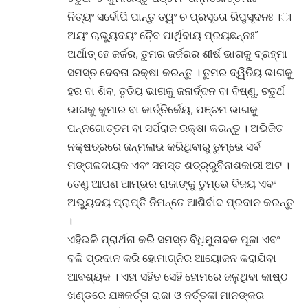
ନିତ୍ୟଂ ସର୍ବୋପି ପାନ୍ତୁ ତ୍ୱଂ ଚ ପ୍ରସୂତୋ ରିପୁସୂଦନଃ ।ା
ଅୟଂ ଚାଭ୍ୟୁଦୟଂ ଚୈ଼ବ ପାର୍ଥିବାୟ ପ୍ରୟଛନ୍ନଃ”
ଅର୍ଥାତ୍ ହେ ଜର୍ଜର, ତୁମର ଜର୍ଜରର ଶୀର୍ଷ ଭାଗକୁ ବ୍ରହ୍ମା
ସମସ୍ତ ଦେବତା ରକ୍ଷା କରନ୍ତୁ । ତୁମର ଦ୍ୱିତିୟ ଭାଗକୁ
ହର ବା ଶିବ, ତୃତିୟ ଭାଗକୁ ଜନାର୍ଦ୍ଦନ ବା ବିଷ୍ଣୁ, ଚତୁର୍ଥ
ଭାଗକୁ କୁମାର ବା କାର୍ତ୍ତିର୍କେୟ, ପଞ୍ଚମ ଭାଗକୁ
ପନ୍ନଗୋତ୍ତମ ବା ସର୍ପରାଜ ରକ୍ଷା କରନ୍ତୁ । ଅଭିଜିତ
ନକ୍ଷତ୍ରରେ ଜନ୍ମଲାଭ କରିଥିବାରୁ ତୁମ୍ଭେ ସର୍ବ
ମଙ୍ଗଳଦାୟକ ଏବଂ ସମସ୍ତ ଶତ୍ର୍ରୁବିନାଶକାରୀ ଅଟ ।
ତେଣୁ ଆପଣ ଆମ୍ଭର ରାଜାଙ୍କୁ ତୁମ୍ଭେ ବିଜୟ ଏବଂ
ଅଭ୍ୟୁଦୟ ପ୍ରାପ୍ତି ନିମନ୍ତେ ଆଶିର୍ବାଦ ପ୍ରଦାନ କରନ୍ତୁ
।
ଏହିଭଳି ପ୍ରାର୍ଥନା କରି ସମସ୍ତ ବିଧିମୁତାବକ ପୂଜା ଏବଂ
ବଳି ପ୍ରଦାନ କରି ହୋମାଗ୍ନିର ଆୟୋଜନ କରାଯିବା
ଆବଶ୍ୟକ । ଏହା ସହିତ ସେହି ହୋମରେ ଜଳୁଥିବା କାଷ୍ଠ
ଖଣ୍ଡରେ ଯଜ୍ଞକର୍ତ୍ତା ରାଜା ଓ ନର୍ତ୍ତକୀ ମାନଙ୍କର