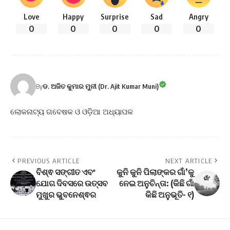
Love
Happy
Surprise
Sad
Angry
0
0
0
0
0
By
ଡ. ଅଜିତ କୁମାର ମୁନୀ (Dr. Ajit Kumar Muni)
ଲୋକନାଟ୍ୟ ଗବେଷକ ଓ ଓଡ଼ିଆ ଅଧ୍ୟାପକ
PREVIOUS ARTICLE
NEXT ARTICLE
ବିଶ୍ଵ ସଙ୍ଗୀତ ଏବଂ
କୁନି କୁନି ପିଲାଙ୍କର ଗାଁ’କୁ
ଯୋଗ ଦିବସରେ ଉତ୍ସବ
ନେଇ ଅନୁଚିନ୍ତା: (କିଛି ଗାଁ
ମୁଖୁର ଭୁବନେଶ୍ଵର
କିଛି ଅନୁଭୂତି- ୧)