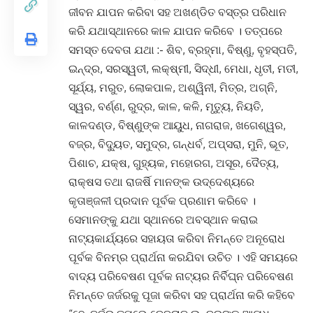
ଜୀବନ ଯାପନ କରିବା ସହ ଅଖଣ୍ଡିତ ବସ୍ତ୍ର ପରିଧାନ
କରି ଯଥାସ୍ଥାନରେ କାଳ ଯାପନ କରିବେ । ତତ୍ପରେ
ସମସ୍ତ ଦେବତା ଯଥା :- ଶିବ, ବ୍ରହ୍ମା, ବିଷ୍ଣୁ, ବୃହସ୍ପତି,
ଇନ୍ଦ୍ର, ସରସ୍ୱତୀ, ଲକ୍ଷ୍ମୀ, ସିଦ୍ଧୀ, ମେଧା, ଧୃତୀ, ମତୀ,
ସୂର୍ଯ୍ୟ, ମରୁତ, ଲୋକପାଳ, ଅଶ୍ୱିନୀ, ମିତ୍ର, ଅଗ୍ନି,
ସ୍ୱର, ବର୍ଣ୍ଣ, ରୁଦ୍ର, କାଳ, କଳି, ମୃତ୍ୟୁ, ନିୟତି,
କାଳଦଣ୍ଡ, ବିଷ୍ଣୁଙ୍କ ଆୟୁଧ, ନାଗରାଜ, ଖଗେଶ୍ୱର,
ବଜ୍ର, ବିଦ୍ୟୁତ, ସମୁଦ୍ର, ଗନ୍ଧର୍ବ, ଅପ୍ସରା, ମୁନି, ଭୂତ,
ପିଶାଚ, ଯକ୍ଷ, ଗୁହ୍ୟକ, ମହୋରଗ, ଅସୂର, ଦୈତ୍ୟ,
ରାକ୍ଷସ ତଥା ରାଜର୍ଷି ମାନଙ୍କ ଉଦ୍ଦେଶ୍ୟରେ
କୃତାଞ୍ଜଳୀ ପ୍ରଦାନ ପୂର୍ବକ ପ୍ରଣାମ କରିବେ ।
ସେମାନଙ୍କୁ ଯଥା ସ୍ଥାନରେ ଅବସ୍ଥାନ କରାଇ
ନାଟ୍ୟକାର୍ଯ୍ୟରେ ସହାୟତା କରିବା ନିମନ୍ତେ ଅନୂରୋଧ
ପୂର୍ବକ ବିନମ୍ର ପ୍ରାର୍ଥନା କରଯିବା ଉଚିତ । ଏହି ସମୟରେ
ବାଦ୍ୟ ପରିବେଷଣ ପୂର୍ବକ ନାଟ୍ୟର ନିର୍ବିଘ୍ନ ପରିବେଷଣ
ନିମନ୍ତେ ଜର୍ଜରକୁ ପୂଜା କରିବା ସହ ପ୍ରାର୍ଥନା କରି କହିବେ