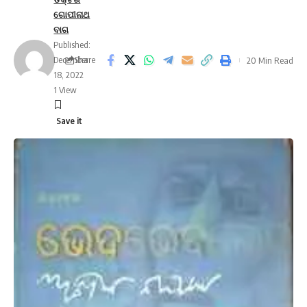
ଗୋପୀନାଥ
ବାଗ
Published:
December
Share
20 Min Read
18, 2022
1 View