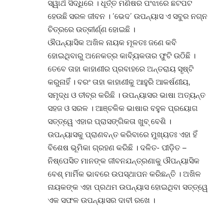
ସ୍ୱାର୍ଥ ସିଦ୍ଧିରେ । ଧୂର୍ତ୍ତ ମଣିଷର ପଂଝାରେ ଛଟପଟ
ହେଉଛି ସରଳ ଜୀବନ । ‘ଭେଦ’ ଉପନ୍ୟାସ ଏ ସବୁର ନଗ୍ନ
ଚିତ୍ରରେ ଉତ୍କୀର୍ଣ୍ଣ ହୋଇଛି ।
ଔପନ୍ୟାସିକ ଅଖିଳ ନାୟକ ମୂଳତଃ ଜଣେ କବି
ହୋଇଥିବାରୁ ଅନେକତ୍ର କାବ୍ୟିକତାର ଫୁଟି ଉଠିଛି ।
ତେବେ ତାହା କାହାଣୀର ପ୍ରବାହରେ ଅନ୍ତରାୟ ସୃଷ୍ଟି
କରୁନାହିଁ । ବରଂ ତାହା କାହାଣୀକୁ ଆହୁରି ଆକର୍ଷଣୀୟ,
ସମୃଦ୍ଧ ଓ ତୀବ୍ର କରିଛି । ଉପନ୍ୟାସର ଭାଷା ଅତ୍ୟନ୍ତ
ସହଜ ଓ ସରଳ । ଆଞ୍ଚଳିକ ଭାଷାର ବହୁଳ ପ୍ରୟୋଗ
ସତ୍ତ୍ୱେ ଏହାର ପ୍ରାସଙ୍ଗିକତା ଖୁବ୍ ବେଶି ।
ଉପନ୍ୟାସକୁ ପ୍ରାଣବନ୍ତ କରିବାରେ ମୁଖ୍ୟତଃ ଏହା ହିଁ
ବିଶେଷ ଭୂମିକା ଗ୍ରହଣ କରିଛି । ଦଳିତ- ପୀଡ଼ିତ –
ନିଷ୍ପେସିତ ମାନଙ୍କ ଜୀବନଯନ୍ତ୍ରଣାକୁ ଔପନ୍ୟାସିକ
ବେଶ୍ ମାର୍ମିକ ଭାବରେ ଉପସ୍ଥାପନ କରିଛନ୍ତି । ଅଖିଳ
ନାୟକଙ୍କ ଏହା ପ୍ରଥମ ଉପନ୍ୟାସ ହୋଇଥିବା ସତ୍ତ୍ୱେ
ଏକ ସଫଳ ଉପନ୍ୟାସର ଦାବୀ ରଖେ ।