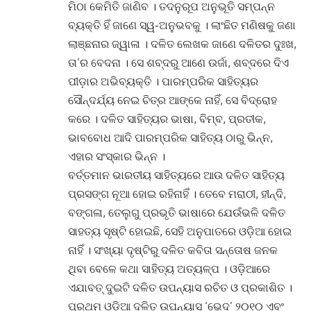
ମିଠା କେମିତି ଜାଣିବ । ତଦନୁରୂପ ଅନୁଭୂତି ସମ୍ପନ୍ନ
ବ୍ୟକ୍ତି ହିଁ ଜାଣେ ସ୍ୱ-ଅନୁଭବକୁ । ଲାଂଛିତ ମଣିଷକୁ ଜଣା
ଲାଞ୍ଛନାର ଜ୍ୱାଳା । ଦଳିତ ଲେଖକ ଜାଣେ ଦଳିତର ଦୁଃଖ,
ତା’ର ବେଦନା । ସେ ଶବ୍ଦରୁ ଆଣେ ଉର୍ଜା, ଶବ୍ଦରେ ଦିଏ
ପୀଡ଼ାର ଅଭିବ୍ୟକ୍ତି । ପାରମ୍ପରିକ ସାହିତ୍ୟର
ସୌନ୍ଦର୍ଯ୍ୟ ନେଇ ଚିତ୍ର ଆଙ୍କେ ନାହିଁ, ସେ ବିଦ୍ରୋହ
କରେ । ଦଳିତ ସାହିତ୍ୟର ଭାଷା, ବିମ୍ବ, ପ୍ରତୀକ,
ଭାବବୋଧ ଆଦି ପାରମ୍ପରିକ ସାହିତ୍ୟ ଠାରୁ ଭିନ୍ନ,
ଏହାର ସଂସ୍କାର ଭିନ୍ନ ।
ବର୍ତ୍ତମାନ ଭାରତୀୟ ସାହିତ୍ୟରେ ଆଉ ଦଳିତ ସାହିତ୍ୟ
ପ୍ରସଙ୍ଗ ନୂଆ ହୋଇ ରହିନାହିଁ । ତେବେ ମରାଠୀ, ହୀନ୍ଦି,
ବଙ୍ଗଳା, ତେଲୁଗୁ ପ୍ରଭୃତି ଭାଷାରେ ଯେଉଁଭଳି ଦଳିତ
ସାହତ୍ୟ ସୃଷ୍ଟି ହୋଇଛି, ସେହି ଅନୁପାତରେ ଓଡ଼ିଆ ହୋଇ
ନାହିଁ । ସଂଖ୍ୟା ଦୃଷ୍ଟିରୁ ଦଳିତ କବିତା ସନ୍ତୋଷ ଜନକ
ଥିବା ବେଳେ କଥା ସାହିତ୍ୟ ଅତ୍ୟଳ୍ପ । ଓଡ଼ିଆରେ
ଏଯାବତ୍ ଦୁଇଟି ଦଳିତ ଉପନ୍ୟାସ ରଚିତ ଓ ପ୍ରକାଶିତ ।
ପ୍ରଥମ ଓଡ଼ିଆ ଦଳିତ ଉପନ୍ୟାସ ‘ଭେଦ’ ୨୦୧୦ ଏବଂ