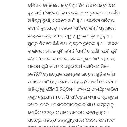
ଦୁନିଆର ବହୁତ କଥାକୁ ବୁଝିହୁଏ ସିନା ଅସଲରେ ବୁଝେଇ
ହୁଏ ନାହିଁ । ‘ସାହିତ୍ୟ’ ବି ସେଭଳି ଏକ ପ୍ରସଙ୍ଗ। କେଉଁଟା
ସାହିତ୍ୟ ନୁହେଁ, ସହଜରେ ଜାଣି ହୁଏ । କେଉଁଟା ସାହିତ୍ୟ
ତାହା ବି ବୁଝାପଡ଼େ । ତେବେ ‘ସାହିତ୍ୟ କ’ଣ’ ପ୍ରଶ୍ନର
ଉତ୍ତର ଦେଲା ବେଳେ ଦ୍ୱନ୍ଦ୍ୱରେ ପଡ଼ିବାକୁ ହୁଏ ।
ମୁଣ୍ଡ ଭିତରେ କିଛି କଥା ଗୁଡ଼େଇ ତୁଡ଼େଇ ହୁଏ । ‘ଜୀବନ’
ତ ଜୀବନ : ଜୀବନ ପୁଣି କ’ଣ? ‘ପାଣି’ ତ ପାଣି; ପାଣି ପୁଣି
କ’ଣ? ‘ଭୋକ’ ତ ଭୋକ; ଭୋକ ପୁଣି କ’ଣ? ‘ପ୍ରେମ;
ପ୍ରେମ ପୁଣି କ’ଣ? ଏ ସବୁର ଅର୍ଥ ଖୋଜିଲେ ମିଳେ
କେମିତି? ପ୍ରତ୍ୟେକ ପ୍ରଶ୍ନର ଉତ୍ତର ଗୁଡ଼ିକ କ’ଣ
ସମାନ ଥାଏ? ଠିକ୍ ସେମିତି ‘ସାହିତ୍ୟ’ର ଅର୍ଥ ଖୋଜିବା ।
ସାହିତ୍ୟକୁ କୌଣସି ନିର୍ଦ୍ଦିଷ୍ଟ ସଂଜ୍ଞାରେ ସଂଜ୍ଞାୟିତ କରିବା
ଦୁରୂହ ବ୍ୟାପାର । ତଥାପି ସାହିତ୍ୟର ସଂଜ୍ଞା ଓ ସ୍ୱରୂପର
ଖୋଜା ପଡ଼େ । ପଣ୍ଡିତମାନଙ୍କ ବାଣୀ ଓ ଶାସ୍ତ୍ରାନୁ
ମୋଦିତ ତତ୍ତ୍ୱ ଉପରେ ଆଶ୍ରୟ ନେବାକୁ ହୁଏ ।
ପ୍ରାଚ୍ୟ ସାହିତ୍ୟ ତତ୍ତ୍ୱାନୁସାରେ ‘ହିତେନ ସହ ମହିତଂ