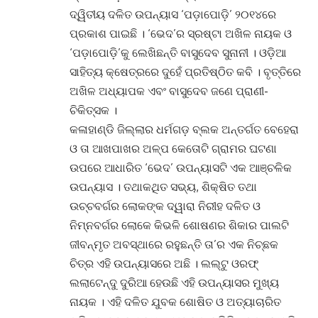
ଦ୍ୱିତୀୟ ଦଳିତ ଉପନ୍ୟାସ ‘ପଡ଼ାପୋଡ଼ି’ ୨୦୧୪ରେ
ପ୍ରକାଶ ପାଇଛି । ‘ଭେଦ’ର ସ୍ରଷ୍ଟା ଅଖିଳ ନାୟକ ଓ
‘ପଡ଼ାପୋଡ଼ି’କୁ ଲେଖିଛନ୍ତି ବାସୁଦେବ ସୁନାନୀ । ଓଡ଼ିଆ
ସାହିତ୍ୟ କ୍ଷେତ୍ରରେ ଦୁହେଁ ପ୍ରତିଷ୍ଠିତ କବି । ବୃତ୍ତିରେ
ଅଖିଳ ଅଧ୍ୟାପକ ଏବଂ ବାସୁଦେବ ଜଣେ ପ୍ରାଣୀ-
ଚିକିତ୍ସକ ।
କଳାହାଣ୍ଡି ଜିଲ୍ଲାର ଧର୍ମଗଡ଼ ବ୍ଲକ ଅନ୍ତର୍ଗତ ବେହେରା
ଓ ତା ଆଖପାଖର ଅଳ୍ପ କେତୋଟି ଗ୍ରାମର ଘଟଣା
ଉପରେ ଆଧାରିତ ‘ଭେଦ’ ଉପନ୍ୟାସଟି ଏକ ଆଞ୍ଚଳିକ
ଉପନ୍ୟାସ । ତଥାକଥିତ ସଭ୍ୟ, ଶିକ୍ଷିତ ତଥା
ଉଚ୍ଚବର୍ଗର ଲୋକଙ୍କ ଦ୍ୱାରା ନିରୀହ ଦଳିତ ଓ
ନିମ୍ନବର୍ଗର ଲୋକେ କିଭଳି ଶୋଷଣର ଶିକାର ପାଲଟି
ଜୀବନ୍ମୃତ ଅବସ୍ଥାରେ ରହୁଛନ୍ତି ତା’ର ଏକ ନିଚ୍ଛକ
ଚିତ୍ର ଏହି ଉପନ୍ୟାସରେ ଅଛି । ଲଲ୍‌ଟୁ ଓରଫ୍
ଲଲାଟେନ୍ଦୁ ଦୁରିଆ ହେଉଛି ଏହି ଉପନ୍ୟାସର ମୁଖ୍ୟ
ନାୟକ । ଏହି ଦଳିତ ଯୁବକ ଶୋଷିତ ଓ ଅତ୍ୟାଚାରିତ