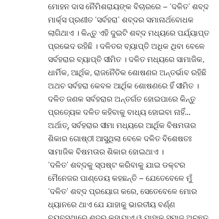
ମୋହନ ଦାସ ନୈମିଶରାୟଙ୍କ ବିଚାରରେ – ‘ଦଳିତ’ ଶବ୍ଦ
ମାର୍କ୍ସ ପ୍ରଣୀତ ‘ସର୍ବହରା’ ଶବ୍ଦର ସମାନାର୍ଥବୋଧକ
ଲାଗିଥାଏ । କିନ୍ତୁ ଏହି ଦୁଇଟି ଶବ୍ଦ ମଧ୍ୟରେ ପର୍ଯ୍ୟାପ୍ତ
ପ୍ରଭେଦ ରହିଛି । ଦଳିତର ବ୍ୟାପ୍ତି ଅଧିକ ଥିବା ବେଳେ
ସର୍ବହରାର ବ୍ୟାପ୍ତି ସୀମିତ । ଦଳିତ ମଧ୍ୟରେ ସାମାଜିକ,
ଧାର୍ମିକ, ଆର୍ଥିକ, ରାଜନୈତିକ ଶୋଷଣର ଅନ୍ତର୍ଭାବ ରହିଛି
ଅଥଚ ସର୍ବହରା କେବଳ ଆର୍ଥିକ ଶୋଷଣରେ ହିଁ ସୀମିତ ।
ଦଳିତ ଜଣକ ସର୍ବହରାର ଅନ୍ତର୍ଗତ ହୋଇପାରେ କିନ୍ତୁ
ପ୍ରତ୍ୟେକ ଦଳିତ କହିବାକୁ ବାଧ୍ୟ ହୋଇବା ନାହିଁ…
ଅର୍ଥାତ୍‌, ସର୍ବହରାର ସୀମା ମଧ୍ୟରେ ଆର୍ଥିକ ବିଷମତାର
ଶିକାର ଗୋଷ୍ଠୀ ଆସୁଥିଲା ବେଳେ ଦଳିତ ବିଶେଷତଃ
ସାମାଜିକ ବିଷମତାର ଶିକାର ହୋଇଥାଏ ।
‘ଦଳିତ’ ଶବ୍ଦକୁ ସ୍ପଷ୍ଟ କରିବାକୁ ଯାଇ ଡକ୍ଟର
ମୈନେଜର ପାଣ୍ଡେୟ କହଛନ୍ତି – ଯେତେବେଳେ ମୁଁ
‘ଦଳିତ’ ଶବ୍ଦ ପ୍ରୟୋଗ କରେ, ସେତେବେଳେ ମୋର
ଧ୍ୟାନରେ ଥାଏ ଯେ ଯାହାକୁ ଭାରତୀୟ ବର୍ଣ୍ଣ
ବ୍ୟବସ୍ଥାରେ ଶୂଦ୍ର କୁହାଯାଏ ଓ ଯାହାକୁ ସମାଜ ଅଚ୍ଛୁତ