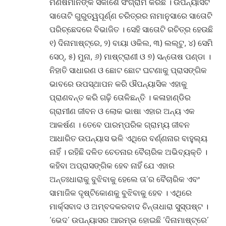
ମଣିଷମାନଙ୍କ ସକାଶେ ସଂଗ୍ରାମ କରିଛି । ଉପନ୍ୟାସଟି
ସାତୋଟି ଗୁରୁତ୍ୱପୂର୍ଣ୍ଣ ଚରିତ୍ରର ନାମାନୁସାରେ ସାତୋଟି
ପରିଚ୍ଛେଦରେ ବିଭାଜିତ । ସେହି ସାତୋଟି ରଚିତ୍ର ହେଉଛି
୧) ଦିନାମାଷ୍ଟ୍ରେ, ୨) ବାୟା ଓକିଲ, ୩) ଲଲ୍‌ଟୁ, ୪) ସେମି
ସେଠ୍‌, ୫) ମୁନା, ୬) ମାଷ୍ଟ୍ରାଣୀ ଓ ୭) ସନ୍ତୋଷ ପଣ୍ଡା ।
ନିହାତି ସାଧାରଣ ଓ ଛୋଟ ଛୋଟ ଘଟଣାକୁ ପ୍ରାସଙ୍ଗିକ
ଭାବରେ ଉପସ୍ଥାପନ କରି ଔପନ୍ୟାସିକ ଏହାକୁ
ପ୍ରାଣବନ୍ତ କରି ଗଢ଼ି ତୋଳିଛନ୍ତି । କଳାହାଣ୍ଡିର
ଗ୍ରାମୀଣ ଜୀବନ ଓ ଲୋକ ଭାଷା ଏହାର ଅନ୍ୟ ଏକ
ଆକର୍ଷଣ । ତେବେ ପାରମ୍ପରିକ ଗ୍ରାମ୍ୟ ଜୀବନ
ଆଧାରିତ ଉପନ୍ୟାସ ଭଳି ଏଥିରେ ବର୍ଣ୍ଣନାର ବାହୁଲ୍ୟ
ନାହିଁ । ରହିଛି ଦଳିତ ଚେତନାର ବୈଚାରିକ ଅଭିବ୍ୟକ୍ତି ।
କହିବା ଅପ୍ରାସଙ୍ଗିକ ହେବ ନାହିଁ ଯେ ଏହାର
ଅନ୍ତଃଧାରାକୁ ବୁଝିବାକୁ ହେଲେ ତା’ର ବୈଚାରିକ ଏବଂ
ସାମାଜିକ ଦୃଷ୍ଟିକୋଣକୁ ବୁଝିବାକୁ ହେବ । ଏଥିରେ
ମାର୍କ୍ସବାଦ ଓ ଅମ୍ବଦକରବାଦ ଚିନ୍ତାଧାରା ସୁସ୍ପଷ୍ଟ ।
‘ଭେଦ’ ଉପନ୍ୟାସର ଆରମ୍ଭ ହୋଇଛି ‘ଦିନାମାଷ୍ଟ୍ରେ’