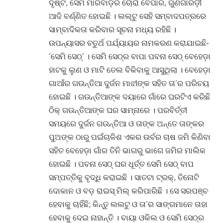
ଦୃଷ୍ଟି, ସେମି ମାରବାଡ଼ିର ଚୋରା ବେପାର, ଗୁଣିଗାରିଡ଼ୀ
ଆଦି ବର୍ଣ୍ଣିତ ହୋଇଛି । ଲଲ୍‌ଟୁ ସେହି ସମ୍ବାଦପତ୍ରରେ
ସାମ୍ବାଦିକତା କରିବାର ସୂଚନା ମଧ୍ୟ ରହିଛି ।
ଉପନ୍ୟାସର ଚତୁର୍ଥ ପର୍ଯ୍ୟାୟର ନାମକରଣ କରାଯାଇଛି-
‘ସେମି ସେଠ୍‌’ । ସେମି ସେଠ୍‌ର ବାପା ପବନା ସେଠ୍ ବେହେଡ଼ା
ହାଟକୁ ଲୁଣ ଓ ମାଟି ତେଲ ବିକିବାକୁ ଆସୁଥିଲା । ବେହେଡ଼ା
ଗାଆଁର ଗଉନ୍ତିଆ ଦୁର୍ଜନ ମାଝୀଙ୍କ ସହିତ ତା’ର ପରିଚୟ
ହୋଇଛି । ଗଉନ୍ତିଆଙ୍କ ଦୟାରେ ଗାଁରେ ଘରଟିଏ କରିଛି
ଠିକ୍ ଗଉନ୍ତିଆଙ୍କ ଘର ସାମ୍ନାରେ । ପରବିର୍ତ୍ତୀ
ସମୟରେ ଦୁର୍ଜନ ଗଉନ୍ତିଆ ଓ ତାଙ୍କ ଅନ୍ତେ ତାଙ୍କର
ପୁଅଙ୍କ ଠାରୁ ପଇଁଚାଳିଶ ଏକର ଉର୍ବର ଚାଷ ଜମି କିଣିବା
ସହିତ ବେହେଡ଼ା ଗାଁର ତିନି ଭାଗରୁ ଭାଗେ ଜମିର ମାଲିକ
ହୋଇଛି । ପବନା ସେଠ୍ ଘର ଧୂର୍ତ୍ତ ସେମି ସେଠ୍ ବାପ
ସମ୍ପତ୍ତିକୁ ବୃଦ୍ଧି କରାଇଛି । ସାତଟା ଟ୍ରକ୍‌, ତିନୋଟି
ଦୋକାନ ଓ ବଡ଼ ରାଇସ୍ ମିଲ୍ କରିପାରିଛି । ସେ ସରପଞ୍ଚ
ହେବାକୁ ଚାହିଁଛି; କିନ୍ତୁ ଲଲଟୁ ଓ ତା’ର ସାଙ୍ଗମାନେ ତାହା
ହେବାକୁ ଦେଇ ନାହାନ୍ତି । ବାୟା ଓକିଲ ଓ ସେମି ସେଠ୍‌ର