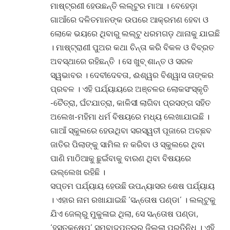
ମାଷ୍ଟ୍ରଣୀ ହେଉଛନ୍ତି ଲଲ୍‌ଟୁର ମାଆ । ବେହେଡ଼ା
ଗାଆଁରେ ଦଳିତମାନଙ୍କ ଉପରେ ଆକ୍ରମଣ ହେବା ଓ
ଲୋକେ ଭୟରେ ଥିବାରୁ ଲଲ୍‌ଟୁ ଧରମଗଡ଼ ଥାନାକୁ ଯାଇଛି
। ମାଷ୍ଟ୍ରାଣୀ ପୁଅର କଥା ଚିନ୍ତା କରି ବିକଳ ଓ ବିବ୍ରତ
ଅବସ୍ଥାରେ ରହିଛନ୍ତି । ସେ ଖୁବ୍ ଶାନ୍ତ ଓ ସରଳ
ସ୍ୱଭାବର । ଦେବୀଦେବତା, ଈଶ୍ୱର ବିଶ୍ୱାସ ତାଙ୍କର
ପ୍ରବଳ । ଏହି ପର୍ଯ୍ୟାୟରେ ଅଞ୍ଚଳର ଲୋକସଂସ୍କୃତି
-ଚୈତ୍ରା, ଘଁଟଯାତ୍ରା, କାଳିସୀ ଲାଗିବା ପ୍ରସଙ୍ଗ ସହିତ
ଅଲେଖ-ମହିମା ଧର୍ମ ବିଷୟରେ ମଧ୍ୟ ଲେଖାଯାଇଛି ।
ଗାଆଁ ସ୍କୁଲରେ ହେଉଥିବା ସରସ୍ୱତୀ ପୂଜାରେ ଅଚ୍ଛବ
ଜାତିର ପିଲାଙ୍କୁ ସାମିଲ ନ କରିବା ଓ ସ୍କୁଲରେ ଥିବା
ପାଣି ମାଠିଆକୁ ଛୁଇଁବାକୁ ବାରଣ ଥିବା ବିଷୟରେ
ଉଲ୍ଲେଖ ରହିଛି ।
ସପ୍ତମ ପର୍ଯ୍ୟାୟ ହେଉଛି ଉପନ୍ୟାସର ଶେଷ ପର୍ଯ୍ୟାୟ
। ଏହାର ନାମ ରଖାଯାଇଛି ‘ସନ୍ତୋଷ ପଣ୍ଡା’ । ଲଲ୍‌ଟୁକୁ
ଯିଏ ଜେଲ୍‌ରୁ ମୁକୁଳାଇ ଥିଲା, ସେ ସନ୍ତୋଷ ପଣ୍ଡା,
‘ହସ୍ତକ୍ଷେପ’ ସମ୍ବାଦପତ୍ରର ଜିଲ୍ଲା ପ୍ରତିନିଧି । ଏହି