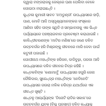
ଦ୍ୱାରା ମଙ୍ଗରାଜକୁ ଜେଲ୍‌ରେ ଘଣା ପେଲିବା ବେଳେ
ଗୋଇଠା ମରାଇଛନ୍ତି ।
କୁନ୍ତଳା କୁମାରୀ ସାବତ ‘ନଅତୁଣ୍ଡୀ’ ଉପନ୍ୟାସରେ ହାଡ଼ି,
ପାଣ, ମୋଚି ଆଦି ଅସ୍ପୃଶ୍ୟମାନଙ୍କର ସଂସ୍କାର
ଆଣିବା ସହିତ ତାଙ୍କ ସ୍ଥିତି ଓ ସମ୍ଭାବନାକୁ ଏକ ଭିନ୍ନ
ପର୍ଯ୍ୟାୟରେ ପହଞ୍ଚାଇବାର ପ୍ରଚେଷ୍ଟା କରାଯାଇଛି ।
କାଳିନ୍ଦୀଚରଣଙ୍କ ‘ମାଟିର ମଣିଷ’ରେ ଜଣେ ଦଳିତ
ଉଚ୍ଚବର୍ଗର ହରି ମିଶ୍ରଙ୍କୁ ଜୀବନରେ ମାରି ଦେବା ପାଇଁ
କଟୁରୀ ପଜାଇଛି ।
ଗୋପୀନାଥ ମହାନ୍ତିଙ୍କ ହରିଜନ, ଦାଦିବୁଢ଼ା, ପରଜା ଆଦି
ଉପନ୍ୟାସରେ ଦଳିତ ଜୀବନର ଚିତ୍ର ରହିଛି ।
କାନ୍ତକବିଙ୍କ ‘କଣାମାମୁଁ’ ଉପନ୍ୟାସର ହଗୁରି ଜେନା
ଚୌକିଦାର, ସୁରେନ୍ଦ୍ର ମହାନ୍ତିଙ୍କ ‘ନେତିନେତି’
ଉପନ୍ୟାସର ଗଉରା ମଳିକ ଚରିତ୍ର ଯଥାର୍ଥରେ ଏକ
ଜୀବନ୍ତ ସୃଷ୍ଟି ।
ଶାନ୍ତନୁ ଆଚାର୍ଯ୍ୟଙ୍କ ‘ତିନୋଟି ରାତିର ସକାଳ’ରେ
ଉଚ୍ଚବର୍ଗର ଯୁବକ (ବିଭୁ ପ୍ରସାଦ) ଦଳିତ କନ୍ୟାକୁ