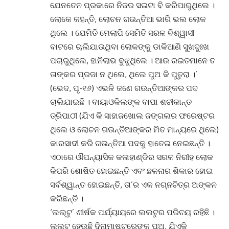
ଯେନତେନ ପ୍ରକାରେ ନିଜର ସଇଟା ବି କରିପାରୁଥିଲେ ।
ଲୋକେ କହନ୍ତି, ଲୋଚନ ଗଉନ୍ତିଆ ଭାରି ଭଲ ଲୋକ
ଥିଲେ । ଯେମିତି ମେଲାପି ସେମିତି ସରଳ ବିଶ୍ୱାସୀ
ବାଟରେ ଚାଲିଯାଉଥିବା ଲୋକଙ୍କୁ ଡାକିଆଣି ସୁଖଦୁଃଖ
ପଚାରୁଥିଲେ, ହାନିଲାଭ ବୁଝୁଥିଲେ । ଆଉ ରଇତମାନେ ତ
ତାଙ୍କର ପ୍ରଜା ନ ଥିଲେ, ଥିଲେ ପୁଅ କି ପୁତୁରା ।’
(ଭେଦ, ପୃ-୧୬) ଏଭଳି ଜଣେ ଗଉନ୍ତିଆଙ୍କର ପଦ
ଚାଲିଯାଇଛି । ବାୟାଓକିଲଙ୍କ ବାପା ଶଚୀକାନ୍ତ
ତ୍ରିପାଠୀ (ଯିଏ କି ସାହାଜଖୋଲ ଜଙ୍ଗଲର ଫରେଷ୍ଟର
ଥିଲେ ଓ ଲୋଚନ ଗଉନ୍ତିଆଙ୍କର ମିତ ମାନ୍ୟରେ ଥିଲେ)
କାରସାଦୀ କରି ଗଉନ୍ତିଆ ପଦକୁ ହାତେଇ ନେଇଛନ୍ତି ।
ଏଠାରେ ଔପନ୍ୟାସିକ କଳାହାଣ୍ଡିର ସରଳ ନିରୀହ ଲୋକ
କିପରି ଶୋଷିତ ହୋଇଛନ୍ତି ଏବଂ ଛଳନାର ଶିକାର ହୋଇ
ସର୍ବଶ୍ୱାନ୍ତ ହୋଇଛନ୍ତି, ତା’ର ଏକ ନଗ୍ନଚିତ୍ର ଅଙ୍କନ
କରିଛନ୍ତି ।
‘ଲଲ୍‌ଟୁ’ ଶୀର୍ଷକ ପର୍ଯ୍ୟାୟରେ ଲଲଟୁର ପରିଚୟ ରହିଛି ।
ଲଲ୍‌ଟୁ ହେଉଛି ଦିନାମାଷ୍ଟ୍ରେଙ୍କ ପୁଅ, ଯିଏକି