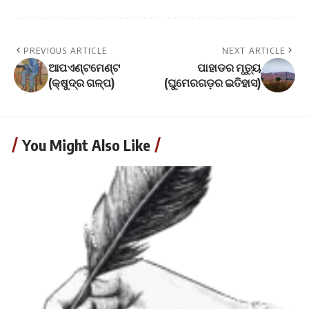
PREVIOUS ARTICLE
NEXT ARTICLE
ଆପଏଣ୍ଟମେଣ୍ଟ
ପାହାଡର ମୃତ୍ୟୁ
(କ୍ଷୁଦ୍ର ଗଳ୍ପ)
(ଘୁମେରଗଡ଼ର ଇତିହାସ)
You Might Also Like