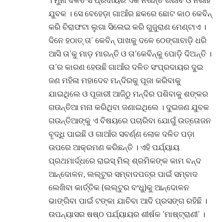
ଯୁବକ । ସେ ବେହେଡ଼ା ଗାଆଁର ଛକରେ ଛୋଟ କାଠ କେବିନ୍
କରି ଚିରାଫଟା ଲୁଗା ସିଲେଇ କରି ଗୁଜୁରାଣ ମେଣ୍ଟାଏ ।
ଦିନେ ହଠାତ୍ ତା’ କେବିନ୍ ପାଖକୁ ଦଳେ ଠେଙ୍ଗାବାଡ଼ି ଧରି
ଆସି ତା’କୁ ମାଡ଼ ମାରନ୍ତି ଓ ତା’କେବିନ୍‌କୁ ପୋଡ଼ି ଦିଅନ୍ତି ।
ତା’ର କାରଣ ହେଉଛି ଗାଆଁର ଦଳିତ ସଂପ୍ରଦାୟର ଦୁଇ
ଜଣ ମହିଳା ମହାଦେବ ମନ୍ଦିରକୁ ପୂଜା କରିବାକୁ
ଯାଇଥିଲେ ଓ ପୂଜାରୀ ଆଜିଠୁ ମନ୍ଦିର ପଶିବାକୁ ଶଙ୍କର
ଗଉନ୍ତିଆ ମନା କରିଥିବା ଜଣାଇଥିଲେ । ଦୁଇଜଣ ଯୁବକ
ଗଉନ୍ତିଆଙ୍କୁ ଏ ବିଷୟରେ ପଚାରିବା ଯୋଗୁଁ ଉତ୍ତୋଜନ
ବୃଦ୍ଧି ପାଇଛି ଓ ଗାଆଁର ସବର୍ଣ୍ଣ ଲୋକ ଦଳିତ ପଡ଼ା
ଉପରେ ଆକ୍ରମଣ କରିଛନ୍ତି । ଏହି ପର୍ଯ୍ୟାୟ
ପ୍ରଥମାର୍ଦ୍ଧରେ ରାଇସ୍ ମିଲ୍ ଶ୍ରମିକଙ୍କ କାମ ବନ୍ଦ
ଆନ୍ଦୋଳନ, ଲଲ୍‌ଟୁର ସମ୍ବାଦପତ୍ର ପାଇଁ ସମ୍ବାଦ
ଲେଖିବା କାର୍ତ୍ତିକ (ଲଲ୍‌ଟୁର ବଂଧୁ)କୁ ଆନ୍ଦୋଳନ
ଭାଙ୍ଗିବା ପାଇଁ ଟଙ୍କା ଯାଚିବା ଆଦି ପ୍ରସଙ୍ଗ ରହିଛି ।
ଉପନ୍ୟାସର ଷଷ୍ଠ ପର୍ଯ୍ୟାୟର ଶୀର୍ଷକ ‘ମାଷ୍ଟ୍ରାଣୀ’ ।