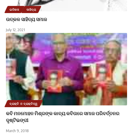
ଇତିହାସ
ସାହିତ୍ୟ
ଉତ୍କଳ ସାହିତ୍ୟ ସମାଜ
July 12, 2021
ବ୍ୟକ୍ତି ଓ ବ୍ୟକ୍ତିତ୍ୱ
କବି ମନମୋହନ ମିଶ୍ରଙ୍କ କାବ୍ୟ କବିତାରେ ସମାଜ ପରିବର୍ତ୍ତନର
ଦୃଷ୍ଟିଭଙ୍ଗୀ
March 9, 2018