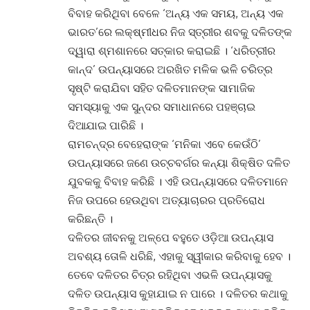
ବିବାହ କରିଥିବା ବେଳେ ‘ଅନ୍ୟ ଏକ ସମୟ, ଅନ୍ୟ ଏକ
ଭାରତ’ରେ ଲକ୍ଷ୍ମୀଧର ନିଜ ସ୍ତ୍ରୀର ଶବକୁ ଦଳିତଙ୍କ
ଦ୍ୱାରା ଶ୍ମଶାନରେ ସତ୍କାର କରାଇଛି । ‘ଧରିତ୍ରୀର
କାନ୍ଦ’ ଉପନ୍ୟାସରେ ଅରଖିତ ମଳିକ ଭଳି ଚରିତ୍ର
ସୃଷ୍ଟି କରାଯିବା ସହିତ ଦଳିତମାନଙ୍କ ସାମାଜିକ
ସମସ୍ୟାକୁ ଏକ ସୁନ୍ଦର ସମାଧାନରେ ପହଞ୍ଚାଇ
ଦିଆଯାଇ ପାରିଛି ।
ରାମଚନ୍ଦ୍ର ବେହେରାଙ୍କ ‘ମନିକା ଏବେ କେଉଁଠି’
ଉପନ୍ୟାସରେ ଜଣେ ଉଚ୍ଚବର୍ଗର କନ୍ୟା ଶିକ୍ଷିତ ଦଳିତ
ଯୁବକକୁ ବିବାହ କରିଛି । ଏହି ଉପନ୍ୟାସରେ ଦଳିତମାନେ
ନିଜ ଉପରେ ହେଉଥିବା ଅତ୍ୟାଚାରର ପ୍ରତିରୋଧ
କରିଛନ୍ତି ।
ଦଳିତର ଜୀବନକୁ ଅଳ୍ପେ ବହୁତେ ଓଡ଼ିଆ ଉପନ୍ୟାସ
ଅବଶ୍ୟ ତୋଳି ଧରିଛି, ଏହାକୁ ସ୍ୱୀକାର କରିବାକୁ ହେବ ।
ତେବେ ଦଳିତର ଚିତ୍ର ରହିଥିବା ଏଭଳି ଉପନ୍ୟାସକୁ
ଦଳିତ ଉପନ୍ୟାସ କୁହାଯାଇ ନ ପାରେ । ଦଳିତର କଥାକୁ