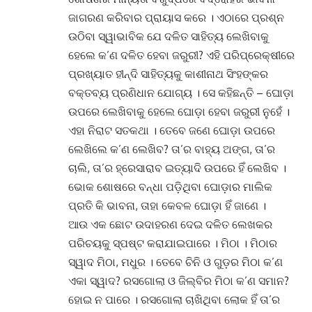
ଜାଗରଣ କରିବାର ପ୍ରାୟାସ କରେ । ଏଠାରେ ପ୍ରଶ୍ନ
ଉଠିବା ସ୍ୱାଭାବିକ ଯେ ଦଳିତ ସାହିତ୍ୟ ଲେଖିବାକୁ
ହେଲେ କ’ଣ ଦଳିତ ହେବା ଜରୁରୀ? ଏହି ପରିପ୍ରେକ୍ଷୀରେ
ପ୍ରଖ୍ୟାତ ହୀନ୍ଦି ସାହିତ୍ୟକୁ କାଶୀନାଥ ସିଂହଙ୍କର
ବକ୍ତବ୍ୟ ପ୍ରଣିଧାନ ଯୋଗ୍ୟ । ସେ କହିଛନ୍ତି – ଘୋଡ଼ା
ଉପରେ ଲେଖିବାକୁ ହେଲେ ଘୋଡ଼ା ହେବା ଜରୁରୀ ନୁହେଁ ।
ଏହା ନିରାଟ ସତକଥା । ତେବେ ଜଣେ ଘୋଡ଼ା ଉପରେ
ଲେଖିଲେ କ’ଣ ଲେଖିବ? ତା’ର ବାହ୍ୟ ଅଙ୍ଗ, ତା’ର
ଚାଲି, ତା’ର ହ୍ରେସାରାବ ଇତ୍ୟାଦି ଉପରେ ହିଁ ଲେଖିବ ।
ଭୋକ ଶୋଷରେ ବନ୍ଧା ପଡ଼ିଥିବା ଘୋଡ଼ାର ମାଲିକ
ପ୍ରତି କି ଭାବନା, ତାହା କେବଳ ଘୋଡ଼ା ହିଁ ଜାଣେ ।
ଆଉ ଏକ ଛୋଟ ଉଦାହରଣ ଦେଇ ଦଳିତ ଲେଖକର
ପରିଚୟକୁ ସ୍ପଷ୍ଟ କରାଯାଇପାରେ । ମିଠା । ମିଠାର
ସ୍ୱାଦ ମିଠା, ମଧୁର । ତେବେ ଚିନି ଓ ଗୁଡ଼ର ମିଠା କ’ଣ
ଏକା ସ୍ୱାଦ? ରସଗୋଲା ଓ ଜିଲ୍‌ବିର ମିଠା କ’ଣ ସମାନ?
ହୋଇ ନ ପାରେ । ରସଗୋଲା ଚାଖିଥିବା ଲୋକ ହିଁ ତା’ର