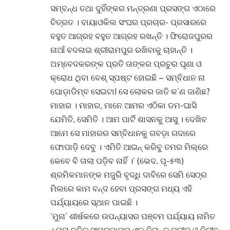
ସମ୍ବନ୍ଧ ତଥା ଦୁହିଁଙ୍କର ମନ୍ତ୍ରଣା ପ୍ରସଙ୍ଗ ଏଠାରେ
ଚିତ୍ରତ । ବାୟାଓକିଲ ସଂଘର ପ୍ରଚାର- ପ୍ରସାରରେ
ବହୁତ ଆଗ୍ରହ ବହୁତ ଆଗ୍ରହ ରଖନ୍ତି । ଫିରୋଜପୁରର
ନାଆଁ ବଦଳାଇ ଶ୍ରୀରାମପୁର ରଖିବାକୁ ଚାହାନ୍ତି ।
ଅମ୍ବେଦକରଙ୍କ ପ୍ରତି ତାଙ୍କର ପ୍ରଚୁର ଘୃଣା ଓ
କ୍ରୋଧ ଥିବା ବେଶ୍ ସ୍ପଷ୍ଟ ହୋଇଛି – ସମ୍ବିଧାନ ନା
ଘୋଡ଼ାଡିମ୍ବ ସେଇଟା! ସେ ଲୋକର ଜାତି କ’ଣ ଜାଣିଛ?
ମାହାର । ମାହାର, ମାନେ ଆମର ଏଠିକା ଡମ-ଘାସି
ଯେମିତି, ସେମିତି । ଆମ ପାର୍ଟି ଶାସନକୁ ଆସୁ । ଦେଖିବ
ଆମେ ସେ ମାହାରର ସମ୍ବିଧାନକୁ ଗବଡ଼ା ଗଦାରେ
ଫୋପାଡ଼ି ଦେବୁ । ଏମିତି ଆଇନ୍ କରିବୁ ତମର ମିଲ୍‌ରେ
କେବେ ବି ତାଲା ପଡ଼ିବ ନାହିଁ ।’ (ଭେଦ. ପୃ-୫୩)
ଶ୍ରମିକମାନଙ୍କ ମଜୁରି ବୃଦ୍ଧି ଦାବିରେ ସେମି ସେଠ୍‌ର
ମିଲରେ କାମ ବନ୍ଦ ହେବା ପ୍ରସଙ୍ଗ ମଧ୍ୟ ଏହି
ପର୍ଯ୍ୟାୟରେ ସ୍ଥାନ ପାଇଛି ।
‘ମୁନା’ ଶୀର୍ଷକରେ ଉପନ୍ୟାସର ପଞ୍ଚମ ପର୍ଯ୍ୟାୟ ନାମିତ
। ମୁନା ଦଳିତ ସଂପ୍ରଦାୟର ଏକ ନିତାନ୍ତ ଗରୀବ ଓ ନିରୀହ