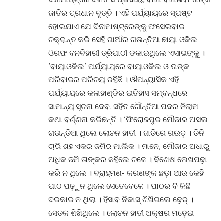
ଜାତିର ପ୍ରଧାନ ବୃତ୍ତି । ଏହି ପର୍ଯ୍ୟାୟରେ ସ୍ପଷ୍ଟ
ହୋଇଯାଏ ଯେ ଦିନାମାଷ୍ଟ୍ରେଙ୍କୁ ଫସେଇବାର
ଚକ୍ରାନ୍ତ କରି ସେହି ଗାଆଁର ଗଉନ୍ତିଆ ଛାୟା ଓକିଲ
ଓରଫ ବନବିହାରୀ ତ୍ରିପାଠୀ ଡକାଇଥିଲେ ଏସାଇଙ୍କୁ ।
‘ବାୟାଓକିଲ’ ପର୍ଯ୍ୟାୟରେ ବାୟାଓକିଲ ଓ ତାଙ୍କ
ପରିବାରର ପରିଚୟ ରହିଛି । ଔପନ୍ୟାସିକ ଏହି
ପର୍ଯ୍ୟାୟରେ କଳାହାଣ୍ଡିର ଇତିହାସ ସମ୍ବନ୍ଧରେ
ସାମାନ୍ୟ ସୂଚନା ଦେବା ସହିତ ଗୌନ୍ତିଆ ପଦର ନିଲାମ
କଥା ବର୍ଣ୍ଣନା କରିଛନ୍ତି । ‘ଫିରୋଜପୁର ମୌଜାର ଅସଲ
ଗଉନ୍ତିଆ ଥିଲେ ଲୋଚନ ହାତୀ । ଜାତିରେ ଗଉଡ଼ । ତିନି
ଚାରି ଶହ ଏକର ଜମିର ମାଲିକ । ମାନେ, ମୌଜାର ଅଧାରୁ
ଅଧିକ ଜମି ତାଙ୍କର କହିଲେ ଚଳେ । ବିଶେଷ ଲେଖପଢ଼ା
କରି ନ ଥିଲେ । ବ୍ରାହ୍ମଣ- କରଣଙ୍କ ଛଡ଼ା ଆଉ କେହି
ପାଠ ପଢ଼ୁନ ଥିଲେ ସେତେବେଳେ । ପାଠର ବି କିଛି
ଦରକାର ନ ଥିଲା । ହିସାବ ନିକାସ୍ ଶିଖିଗଲେ ଢ଼େର୍ ।
ସେତକ ଶିଖିଥିଲେ । ଲୋଚନ ହାତୀ ଅକ୍ଷର ମଡ଼େଇ