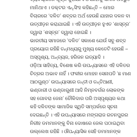
ମାନିଥାଏ । ଡକ୍ଟର ଏନ୍‌.ସିଂହ କହିଛନ୍ତି – ମୋର
ବିଚାରରେ ‘ଦଳିତ’ ଶବ୍ଦର ଅର୍ଥ ହେଉଛି ଯାହାର ଦଳନ ବା
ଉତ୍ପୀଡ଼ନ କରାଯାଇଛି । ଏହି ଉତ୍ପୀଡ଼ନ ହୁଏତ ‘ଶାସ୍ତ୍ର’
ଦ୍ୱାରା ‘ଶସ୍ତ୍ର’ ଦ୍ୱାରା ହୋଇଛି ।
ଭାରତୀୟ ସମାଜରେ ‘ଦଳିତ’ ସକାଶେ ଯେଉଁ ସବୁ ଶବ୍ଦ
ପ୍ରୟୋଗ ରହିଛି ତନ୍ମଧ୍ୟରୁ ମୁଖ୍ୟ କେତେଟି ହେଉଛି –
ଅସ୍ପୃଶ୍ୟ, ଅନ୍ତ୍ୟଜ, ହରିଜନ ଇତ୍ୟାଦି ।
ଓଡ଼ିଆ ସାହିତ୍ୟ, ବିଶେଷ କରି ଉପନ୍ୟାସରେ ଏହି ଦଳିତର
ଚିତ୍ରର ଅଭାବ ନାହିଁ । ଫକୀର ମୋହନ ସେନାପତି ‘ଛ ମାଣ
ଆଠଗୁଣ୍ଠ’ ଉପନ୍ୟାସରେ ତନ୍ତୀ ଓ ତନ୍ତିଆଣୀ,
ଭଣ୍ଡାରୀ ଓ ଭଣ୍ଡାରୁଣୀ ଆଦି ନିମ୍ନବର୍ଗର ଲୋକଙ୍କ
ସହ ଗୋବରା ଜେନା’ ଚୌକିଦାର ପରି ଅସ୍ପୃଶ୍ୟର କଥା
କହି ଦଳିତଙ୍କ ସାମାଜିକ ସ୍ଥିତି ସମ୍ପର୍କରେ ସୂଚନା
ଦେଇଛନ୍ତି । ଏହି ଉପନ୍ୟାସରେ ମଙ୍ଗରାଜ ରତନପୁରର
ନିରୀହ ଡମମାନଙ୍କୁ ବିନା ଦୋଷରେ ଜେଲ ପଠାଇଥିବା
ଉଲ୍ଲେଖ ରହିଛି । ଔପନ୍ୟାସିକ ସେହି ଡମମାନଙ୍କ