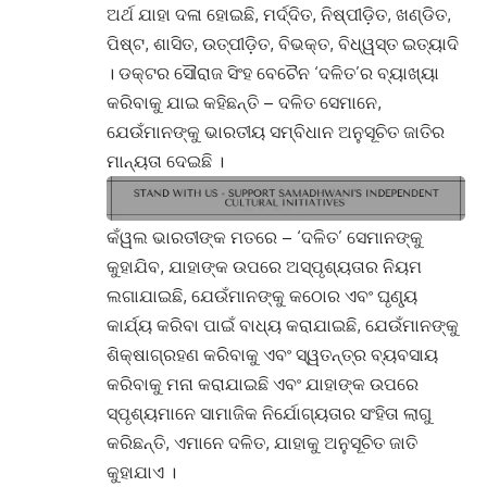
ଅର୍ଥ ଯାହା ଦଳା ହୋଇଛି, ମର୍ଦ୍ଦିତ, ନିଷ୍ପୀଡ଼ିତ, ଖଣ୍ଡିତ,
ପିଷ୍ଟ, ଶାସିତ, ଉତ୍‌ପୀଡ଼ିତ, ବିଭକ୍ତ, ବିଧ୍ୱସ୍ତ ଇତ୍ୟାଦି
। ଡକ୍ଟର ସୌରାଜ ସିଂହ ବେଚୈନ ‘ଦଳିତ’ର ବ୍ୟାଖ୍ୟା
କରିବାକୁ ଯାଇ କହିଛନ୍ତି – ଦଳିତ ସେମାନେ,
ଯେଉଁମାନଙ୍କୁ ଭାରତୀୟ ସମ୍ବିଧାନ ଅନୁସୂଚିତ ଜାତିର
ମାନ୍ୟତା ଦେଇଛି ।
କଁୱଲ ଭାରତୀଙ୍କ ମତରେ – ‘ଦଳିତ’ ସେମାନଙ୍କୁ
କୁହାଯିବ, ଯାହାଙ୍କ ଉପରେ ଅସ୍ପୃଶ୍ୟତାର ନିୟମ
ଲଗାଯାଇଛି, ଯେଉଁମାନଙ୍କୁ କଠୋର ଏବଂ ଘୃଣ୍ୟୃ
କାର୍ଯ୍ୟ କରିବା ପାଇଁ ବାଧ୍ୟ କରାଯାଇଛି, ଯେଉଁମାନଙ୍କୁ
ଶିକ୍ଷାଗ୍ରହଣ କରିବାକୁ ଏବଂ ସ୍ୱତନ୍ତ୍ର ବ୍ୟବସାୟ
କରିବାକୁ ମନା କରାଯାଇଛି ଏବଂ ଯାହାଙ୍କ ଉପରେ
ସ୍ପୃଶ୍ୟମାନେ ସାମାଜିକ ନିର୍ଯୋଗ୍ୟତାର ସଂହିତା ଲାଗୁ
କରିଛନ୍ତି, ଏମାନେ ଦଳିତ, ଯାହାକୁ ଅନୁସୂଚିତ ଜାତି
କୁହାଯାଏ ।