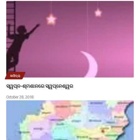
ସାହିତ୍ୟ
ସ୍ୱପ୍ନ-ଶ୍ମଶାନରେ ସ୍ୱପ୍ନେଶ୍ୱର
October 28, 2018