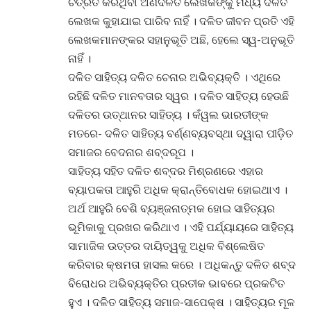
ଚିତ୍ରିତ କରିଥିବା ଅଣଦଳିତ ଲେଖକଙ୍କୁ ମଧ୍ୟ ଦଳିତ
ଲେଖକ କୁହାଯାଇ ପାରିବ ନାହିଁ । ଦଳିତ ଜୀବନ ପ୍ରତି ଏହି
ଲେଖକମାନଙ୍କର ସହାନୁଭୂତି ଅଛି, ହେଲେ ସ୍ୱ-ଅନୁଭୂତି
ନାହିଁ ।
ଦଳିତ ସାହିତ୍ୟ ଦଳିତ ଚେନାର ଅଭିବ୍ୟକ୍ତି । ଏଥିରେ
ରହିଛି ଦଳିତ ମାନବତାର ସ୍ୱର । ଦଳିତ ସାହିତ୍ୟ ହେଉଛି
ଦଳିତର ଉତ୍‌ଥାନର ସାହିତ୍ୟ । କଁୱଲ ଭାରତୀଙ୍କ
ମତରେ- ଦଳିତ ସାହିତ୍ୟ ବର୍ଣ୍ଣବ୍ୟବସ୍ଥା ଦ୍ୱାରା ପୀଡ଼ିତ
ସମାଜର ବେଦନାର ଶବ୍ଦରୂପ ।
ସାହିତ୍ୟ ସହିତ ଦଳିତ ଶବ୍ଦର ମିଶ୍ରଣରେ ଏହାର
ବ୍ୟାପକତା ଆହୁରି ଅଧିକ କ୍ରାନ୍ତିବୋଧକ ହୋଇଥାଏ ।
ଅର୍ଥ ଆହୁରି ବେଶି ବ୍ୟଞ୍ଜନାତ୍ମକ ହୋଇ ସାହିତ୍ୟର
ଭୂମିକାକୁ ପ୍ରଖର କରିଥାଏ । ଏହି ପର୍ଯ୍ୟାୟରେ ସାହିତ୍ୟ
ସାମାଜିକ ଉତ୍ତର ଦାୟିତ୍ୱକୁ ଅଧିକ ବିଶ୍ଲେଷିତ
କରିବାର କ୍ଷମତା ହାସଲ କରେ । ଅଧିକନ୍ତୁ ଦଳିତ ଶବ୍ଦ
ବିରୋଧର ଅଭିବ୍ୟକ୍ତିର ପ୍ରତୀକ ଭାବରେ ପ୍ରକଟିତ
ହୁଏ । ଦଳିତ ସାହିତ୍ୟ ସମାଜ-ସାପେକ୍ଷ । ସାହିତ୍ୟର ମୂଳ