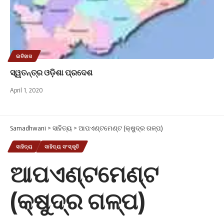
ଇତିହାସ
ସ୍ୱତନ୍ତ୍ର ଓଡ଼ିଶା ପ୍ରଦେଶ
April 1, 2020
Samadhwani
>
ସାହିତ୍ୟ
>
ଆପଏଣ୍ଟମେଣ୍ଟ (କ୍ଷୁଦ୍ର ଗଳ୍ପ)
ସାହିତ୍ୟ
ସାହିତ୍ୟ ସଂସ୍କୃତି
ଆପଏଣ୍ଟମେଣ୍ଟ
(କ୍ଷୁଦ୍ର ଗଳ୍ପ)