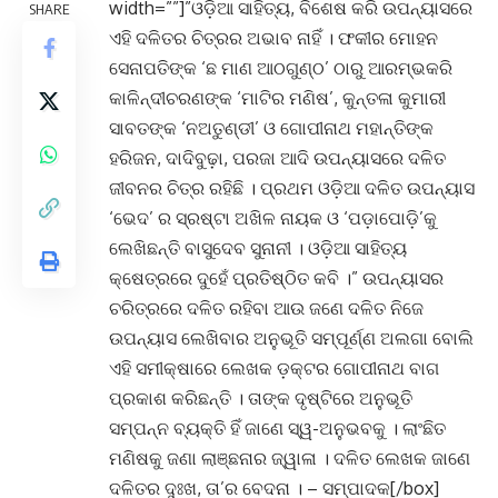
width=””]”ଓଡ଼ିଆ ସାହିତ୍ୟ, ବିଶେଷ କରି ଉପନ୍ୟାସରେ
SHARE
ଏହି ଦଳିତର ଚିତ୍ରର ଅଭାବ ନାହିଁ । ଫକୀର ମୋହନ
ସେନାପତିଙ୍କ ‘ଛ ମାଣ ଆଠଗୁଣ୍ଠ’ ଠାରୁ ଆରମ୍ଭକରି
କାଳିନ୍ଦୀଚରଣଙ୍କ ‘ମାଟିର ମଣିଷ’, କୁନ୍ତଳା କୁମାରୀ
ସାବତଙ୍କ ‘ନଅତୁଣ୍ଡୀ’ ଓ ଗୋପୀନାଥ ମହାନ୍ତିଙ୍କ
ହରିଜନ, ଦାଦିବୁଢ଼ା, ପରଜା ଆଦି ଉପନ୍ୟାସରେ ଦଳିତ
ଜୀବନର ଚିତ୍ର ରହିଛି । ପ୍ରଥମ ଓଡ଼ିଆ ଦଳିତ ଉପନ୍ୟାସ
‘ଭେଦ’ ର ସ୍ରଷ୍ଟା ଅଖିଳ ନାୟକ ଓ ‘ପଡ଼ାପୋଡ଼ି’କୁ
ଲେଖିଛନ୍ତି ବାସୁଦେବ ସୁନାନୀ । ଓଡ଼ିଆ ସାହିତ୍ୟ
କ୍ଷେତ୍ରରେ ଦୁହେଁ ପ୍ରତିଷ୍ଠିତ କବି ।” ଉପନ୍ୟାସର
ଚରିତ୍ରରେ ଦଳିତ ରହିବା ଆଉ ଜଣେ ଦଳିତ ନିଜେ
ଉପନ୍ୟାସ ଲେଖିବାର ଅନୁଭୂତି ସମ୍ପୂର୍ଣ୍ଣ ଅଲଗା ବୋଲି
ଏହି ସମୀକ୍ଷାରେ ଲେଖକ ଡ଼କ୍ଟର ଗୋପୀନାଥ ବାଗ
ପ୍ରକାଶ କରିଛନ୍ତି । ତାଙ୍କ ଦୃଷ୍ଟିରେ ଅନୁଭୂତି
ସମ୍ପନ୍ନ ବ୍ୟକ୍ତି ହିଁ ଜାଣେ ସ୍ୱ-ଅନୁଭବକୁ । ଲାଂଛିତ
ମଣିଷକୁ ଜଣା ଲାଞ୍ଛନାର ଜ୍ୱାଳା । ଦଳିତ ଲେଖକ ଜାଣେ
ଦଳିତର ଦୁଃଖ, ତା’ର ବେଦନା । – ସମ୍ପାଦକ[/box]