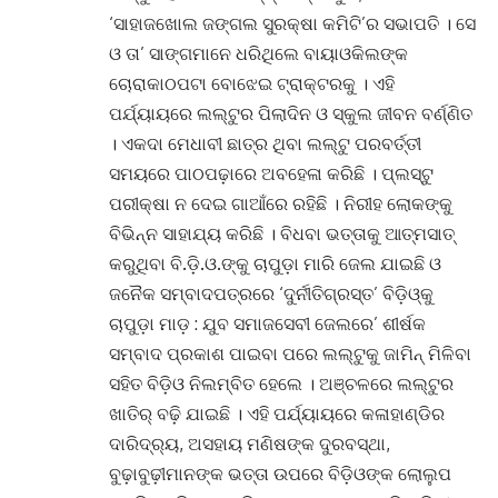
‘ସାହାଜଖୋଲ ଜଙ୍ଗଲ ସୁରକ୍ଷା କମିଟି’ର ସଭାପତି । ସେ
ଓ ତା’ ସାଙ୍ଗମାନେ ଧରିଥିଲେ ବାୟାଓକିଲଙ୍କ
ଚୋରାକାଠପଟା ବୋଝେଇ ଟ୍ରାକ୍ଟରକୁ । ଏହି
ପର୍ଯ୍ୟାୟରେ ଲଲ୍‌ଟୁର ପିଲାଦିନ ଓ ସ୍କୁଲ ଜୀବନ ବର୍ଣ୍ଣିତ
। ଏକଦା ମେଧାବୀ ଛାତ୍ର ଥିବା ଲଲ୍‌ଟୁ ପରବର୍ତ୍ତୀ
ସମୟରେ ପାଠପଢ଼ାରେ ଅବହେଳା କରିଛି । ପ୍ଲସ୍‌ଟୁ
ପରୀକ୍ଷା ନ ଦେଇ ଗାଆଁରେ ରହିଛି । ନିରୀହ ଲୋକଙ୍କୁ
ବିଭିନ୍ନ ସାହାଯ୍ୟ କରିଛି । ବିଧବା ଭତ୍ତାକୁ ଆତ୍ମସାତ୍
କରୁଥିବା ବି.ଡ଼ି.ଓ.ଙ୍କୁ ଚାପୁଡ଼ା ମାରି ଜେଲ ଯାଇଛି ଓ
ଜନୈକ ସମ୍ବାଦପତ୍ରରେ ‘ଦୁର୍ନୀତିଗ୍ରସ୍ତ’ ବିଡ଼ିଓ୍‌କୁ
ଚାପୁଡ଼ା ମାଡ଼ : ଯୁବ ସମାଜସେବୀ ଜେଲରେ’ ଶୀର୍ଷକ
ସମ୍ବାଦ ପ୍ରକାଶ ପାଇବା ପରେ ଲଲ୍‌ଟୁକୁ ଜାମିନ୍ ମିଳିବା
ସହିତ ବିଡ଼ିଓ ନିଲମ୍ବିତ ହେଲେ । ଅଞ୍ଚଳରେ ଲଲ୍‌ଟୁର
ଖାତିର୍ ବଢ଼ି ଯାଇଛି । ଏହି ପର୍ଯ୍ୟାୟରେ କଳାହାଣ୍ଡିର
ଦାରିଦ୍ର୍ୟ, ଅସହାୟ ମଣିଷଙ୍କ ଦୁରବସ୍ଥା,
ବୁଢ଼ାବୁଢ଼ୀମାନଙ୍କ ଭତ୍ତା ଉପରେ ବିଡ଼ିଓଙ୍କ ଲୋଲୁପ