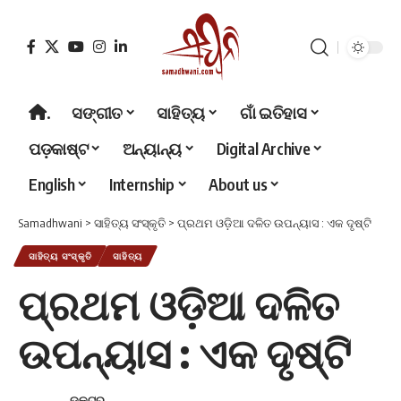
.
ସଙ୍ଗୀତ
ସାହିତ୍ୟ
ଗାଁ ଇତିହାସ
ପଡ଼କାଷ୍ଟ
ଅନ୍ୟାନ୍ୟ
Digital Archive
English
Internship
About us
Samadhwani
>
ସାହିତ୍ୟ ସଂସ୍କୃତି
>
ପ୍ରଥମ ଓଡ଼ିଆ ଦଳିତ ଉପନ୍ୟାସ : ଏକ ଦୃଷ୍ଟି
ସାହିତ୍ୟ ସଂସ୍କୃତି
ସାହିତ୍ୟ
ପ୍ରଥମ ଓଡ଼ିଆ ଦଳିତ
ଉପନ୍ୟାସ : ଏକ ଦୃଷ୍ଟି
ଡକ୍ଟର