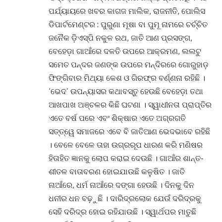
ପର୍ଯ୍ୟାୟରେ ଖବର କାଗଜ ମାଲିକ, ରାଜନୀତି, ପୋଲିସ
ଡିପାର୍ଟମେଣ୍ଟର : ପୁରୁଣା ମୂଷା ବା ପୁମୂ ନାମରେ ଚର୍ଚ୍ଚିତ
ଜନୈକ ଡ଼ିଏସ୍‌ପି ନକୁଳ ରଥ, ଜାତି ଆଣ ପ୍ରସଙ୍ଗ,
ବେହେଡ଼ା ଗାଆଁରେ ଦଳତି ଉପରେ ଆକ୍ରମଣ, ଲଲଟୁ
ସମେତ ପନ୍ଦର ଜଣଙ୍କ ଉପରେ ମନ୍ଦିରରେ ଗୋରୁହାଡ଼
ଫିଙ୍ଗିବାର ମିଥ୍ୟା କେଶ ଓ ଗିରଫ୍‌ର ବର୍ଣ୍ଣନା ରହିଛି ।
‘ଭେଦ’ ଉପନ୍ୟାସର କଥାବସ୍ତୁ ହେଉଛି ବେହେଡ଼ା ତଥା
ଆଖପାଖ ଅଞ୍ଚଳର କିଛି ଘଟଣା । ସ୍ୱାଧୀନତା ପ୍ରାପ୍ତିର
ଏତେ ବର୍ଷ ପରେ ଏବଂ ଶିକ୍ଷାର ଏତେ ଅଗ୍ରଗତି
ସତ୍ତ୍ୱେ ସମାଜରେ ଏବେ ବି ଜାତିଆଣ ଭେଦଭାବେ ରହିଛି
। ବେଳେ ବେଳେ ତାହା ଉଗ୍ରରୂପ ଧାରଣ କରି ମଣିଷର
ହିତାହିତ ଜ୍ଞାନକୁ ଲୋପ କରାଇ ଦେଉଛି । ଗାଆଁର ଶାନ୍ତ-
ଶୀତଳ ବାତାବରଣ ହୋଇଯାଉଛି କଳୁଷିତ । ଜାତି
ନାଆଁରେ, ଧର୍ମ ନାଆଁରେ ଦଙ୍ଗା ହେଉଛି । ଦିନକୁ ଦିନ
ଧନୀର ଧନ ବଢ଼ୁଛି । ଦାରିଦ୍ରଲୋକ ଯେଉଁ ଦରିଦ୍ରକୁ
ସେହି ଦରିଦ୍ର ହୋଇ ରହିଯାଉଛି । ସ୍ୱାର୍ଥପର ମାତୁଛି