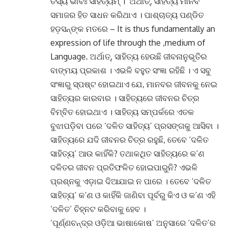
ତସ୍ୟ ଭାବଃ ସାହିତ୍ୟମ୍ ।’ ଅର୍ଥାତ୍‌, ସାହିତ୍ୟ ମାନବ
ସମାଜର ହିତ ସାଧନ କରିଥାଏ । ପାଶ୍ଚାତ୍ୟ ପଣ୍ଡିତ
ହଡ଼ସନ୍‌ଙ୍କ ମତରେ – It is thus fundamentally an
expression of life through the ,medium of
Language. ଅର୍ଥାତ୍‌, ସାହିତ୍ୟ ହେଉଛି ଜୀବନାନୁଭୂତିର
ବାଙ୍‌ମୟ ପ୍ରକାଶ । ଏଭଳି ବହୁତ ସଂଜ୍ଞା ରହିଛି । ଏ ସବୁ
ସଂଜ୍ଞାରୁ ସ୍ପଷ୍ଟ ହୋଇଥାଏ ଯେ, ମାନବର ଜୀବନକୁ ନେଇ
ସାହିତ୍ୟର କାରବାର । ସାହିତ୍ୟରେ ଜୀବନର ଚିତ୍ର
ବିମ୍ବିତ ହୋଇଥାଏ । ସାହିତ୍ୟ ସମ୍ପର୍କରେ ଏତକ
ବୁଝାପଡ଼ିବା ପରେ ‘ଦଳିତ ସାହିତ୍ୟ’ ପ୍ରସଙ୍ଗକୁ ଆସିବା ।
ସାହିତ୍ୟରେ ଯଦି ଜୀବନର ଚିତ୍ର ରହୁଛି, ତେବେ ‘ଦଳିତ
ସାହିତ୍ୟ’ ଆଉ କାହିଁକି? ତଥାକଥିତ ସାହିତ୍ୟରେ କ’ଣ
ଦଳିତର ଜୀବନ ପ୍ରତିଫଳିତ ହୋଇପାରୁନି? ଏଭଳି
ପ୍ରଶ୍ନକୁ ଏଡ଼ାଇ ଦିଆଯାଇ ନ ପାରେ । ତେବେ ‘ଦଳିତ
ସାହିତ୍ୟ’ କ’ଣ ଓ କାହିଁକି ଜାଣିବା ପୂର୍ବରୁ କିଏ ଓ କ’ଣ ଏହି
‘ଦଳିତ’ ଚିହ୍ନଟ କରିବାକୁ ହେବ ।
‘ପୂର୍ଣ୍ଣଚନ୍ଦ୍ର ଓଡ଼ିଆ ଭାଷାକୋଷ’ ଅନୁସାରେ ‘ଦଳିତ’ର