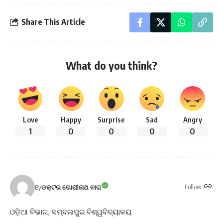
Share This Article
What do you think?
Love
Happy
Surprise
Sad
Angry
1
0
0
0
0
Follow:
By
ଡକ୍ଟର ଗୋପୀନାଥ ବାଗ
ଓଡ଼ିଆ ବିଭାଗ, ସମ୍ବଲପୁର ବିଶ୍ୱବିଦ୍ୟାଳୟ