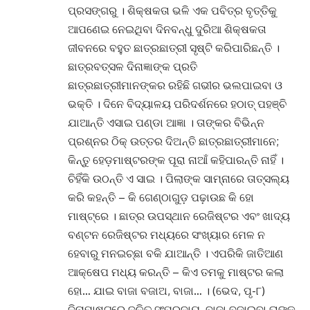
ପ୍ରସଙ୍ଗରୁ । ଶିକ୍ଷକତା ଭଳି ଏକ ପବିତ୍ର ବୃତ୍ତିକୁ
ଆପଣେଇ ନେଇଥିବା ଦିନବନ୍ଧୁ ଦୁରିଆ ଶିକ୍ଷକତା
ଜୀବନରେ ବହୁତ ଛାତ୍ରଛାତ୍ରୀ ସୃଷ୍ଟି କରିପାରିଛନ୍ତି ।
ଛାତ୍ରବତ୍ସଳ ଦିନାଜ୍ଞାଙ୍କ ପ୍ରତି
ଛାତ୍ରଛାତ୍ରୀମାନଙ୍କର ରହିଛି ଗଭୀର ଭଲପାଇବା ଓ
ଭକ୍ତି । ଦିନେ ବିଦ୍ୟାଳୟ ପରିଦର୍ଶନରେ ହଠାତ୍ ପହଞ୍ଚି
ଯାଆନ୍ତି ଏସାଇ ପଣ୍ଡା ଆଜ୍ଞା । ତାଙ୍କର ବିଭିନ୍ନ
ପ୍ରଶ୍ନର ଠିକ୍ ଉତ୍ତର ଦିଅନ୍ତି ଛାତ୍ରଛାତ୍ରୀମାନେ;
କିନ୍ତୁ ହେଡ଼ମାଷ୍ଟରଙ୍କ ପୂରା ନାଆଁ କହିପାରନ୍ତି ନାହିଁ ।
ଚିହିଁକି ଉଠନ୍ତି ଏ ସାଇ । ପିଲାଙ୍କ ସାମ୍ନାରେ ତାତ୍ସଲ୍ୟ
କରି କହନ୍ତି – କି ଗେଣ୍ଠାଗୁଡ଼ ପଢ଼ାଉଛ କି ହୋ
ମାଷ୍ଟ୍ରେ । ଛାତ୍ର ଉପସ୍ଥାନ ରେଜିଷ୍ଟର ଏବଂ ଖାଦ୍ୟ
ବଣ୍ଟନ ରେଜିଷ୍ଟର ମଧ୍ୟରେ ସଂଖ୍ୟାର ମେଳ ନ
ହେବାରୁ ମନଇଚ୍ଛା ବକି ଯାଆନ୍ତି । ଏପରିକି ଜାତିଆଣ
ଆକ୍ଷେପ ମଧ୍ୟ କରନ୍ତି – କିଏ ତମକୁ ମାଷ୍ଟର କଲା
ହୋ… ଯାଇ ବାଜା ବଜାଅ, ବାଜା… । (ଭେଦ, ପୃ-୮)
ଦିନାମାଷ୍ଟ୍ରେ ଦଳିତ ସଂପ୍ରଦାୟ, ବାଜା ବଜାଇବା ତାଙ୍କ