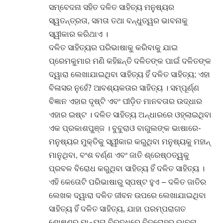
ସମ୍ବେଦନା ସହିତ ଦଳିତ ସାହିତ୍ୟ ମନୁଷ୍ୟର
ସ୍ୱତନ୍ତ୍ରତା, ସମତା ତଥା ବନ୍ଧୁତ୍ୱର ଭାବନାକୁ
ସ୍ୱୀକାର କରିଥାଏ ।
ଦଳିତ ସାହିତ୍ୟର ପରିଭାଷାକୁ କରିବାକୁ ଯାଇ
ପ୍ରେମକୁମାର ମଣି କହିଛନ୍ତି ଦଳିତଙ୍କ ପାଇଁ ଦଳିତଙ୍କ
ଦ୍ୱାରା ଲେଖାଯାଇଥିବା ସାହିତ୍ୟ ହିଁ ଦଳିତ ସାହିତ୍ୟ; ଏହା
ବିଳାସର ନୁହେଁ? ଆବଶ୍ୟକତାର ସାହିତ୍ୟ । ସମ୍ପୂର୍ଣ୍ଣ
ବିଜ୍ଞାନ ଏହାର ଦୃଷ୍ଟି ଏବଂ ପୀଡ଼ିତ ମାନବତାର ଉଦ୍ଧାର
ଏହାର ଇଷ୍ଟ । ଦଳିତ ସାହିତ୍ୟ ଅନ୍ଧାରରେ ଓହ୍ଲାଇଥିବା
ଏକ ପ୍ରକାଶପୁଞ୍ଜ । ବୁବୁରାଓ ବାଗୁଲଙ୍କ ଭାଷାରେ-
ମନୁଷ୍ୟର ମୁକ୍ତିକୁ ସ୍ୱୀକାର କରୁଥିବା ମନୁଷ୍ୟକୁ ମହାନ୍
ମାନୁଥିବା, ବଂଶ ବର୍ଣ୍ଣ ଏବଂ ଜାତି ଶ୍ରେଷ୍ଠତ୍ୱକୁ
ପ୍ରବଳ ବିରୋଧ କରୁଥିବା ସାହିତ୍ୟ ହିଁ ଦଳିତ ସାହିତ୍ୟ ।
ଏହି କେତୋଟି ପରିଭାଷାରୁ ସ୍ପଷ୍ଟ ହୁଏ – ଦଳିତ ଜାତିର
ଲେଖକ ଦ୍ୱାରା ଦଳିତ ଜୀବନ ଉପରେ ଲେଖାଯାଇଥିବା
ସାହିତ୍ୟ ହିଁ ଦଳିତ ସାହିତ୍ୟ, ଯାହା ପରମ୍ପରାଗତ
ଶୋଷଣର ମାନ୍ୟତା ବିରୁଦ୍ଧରେ ବିଦ୍ରୋହର ଭାବନା