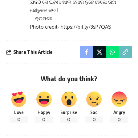
ଯଦିଓ ସେ ଘଟଣା ଖାଲି ମୋର ନୁହେ ହେଲେ ତାହା
କୌତୁହଳ କର I
… କ୍ରମଶଃ
Photo credit- https://bit.ly/3sP7QAS
Share This Article
What do you think?
Love
Happy
Surprise
Sad
Angry
0
0
0
0
0