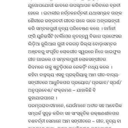
ଯୁଗୋପଯୋଗୀ ଭାବରେ ଉପସ୍ଥାପନ କରିବାରେ ବ୍ରତୀ
ହେଲେ । ଇଟାଲୀର ନର୍ତ୍ତକନର୍ତ୍ତକୀ ଯଥାସମ୍ଭବ ତାଙ୍କ
ଶୈଳୀରେ ରଙ୍ଗବତୀ ଗୀତର ତାଳେ ତାଳେ ଅଙ୍ଗଭଙ୍ଗୀ
କରି ସମ୍ବଲପୁରୀ ନୃତ୍ୟ ପରିବେଷଣ କଲେ । ଜର୍ମାନୀ
ଫ୍ରି ୟୁନିଭର୍ସିଟି (ବର୍ଲିନ)ର ନୃତତ୍ତ୍ୱ ବିଭାଗ ପ୍ରଫେସର
ଲିଡ଼ିଆ ଜୁଲିଆନା ଗୁଜୀ ବରଗଡ଼ ଜିଲ୍ଲା ବୋଡ଼ାସମ୍ବର
ଅଞ୍ଚଳରୁ ସଂଗୃହିତ ଲୋକଗୀତ ସ୍ୱରରେ ନିଜେ ଜାଇଫୁଲ
ଗୀତ ଗାଇଲେ ଓ ସମ୍ବଲପୁରୀ ଲୋକସଙ୍ଗୀତର
ରିଦମରେ ତାକୁ ଷ୍ଟୁଡ଼ିଓରେ ରେକର୍ଡ଼ିଂ ମଧ୍ୟ କଲେ ।
କହିବା ବାହୁଲ୍ୟ ଏସବୁ ପ୍ରକ୍ରିୟାକୁ ଆମ ଗୀତ-ବାଦ୍ୟ-
ସଙ୍ଗୀତରେ ଆଧୁନିକତାର ପ୍ରୟୋଗ/ ପ୍ରଭାବ/ ସ୍ପର୍ଶ/
ଅନୁପ୍ରବେଶ/ ସଂକ୍ରମଣ – ଯାହାକିଛି ବି
କୁହାଯାଇପାରେ ।
ପରମ୍ପରାବାଦୀମାନେ, ଯେଉଁମାନେ ଅତୀତ ସହ ଆବେଗିକ
ସମ୍ପର୍କ ସୁଦୃଢ଼ କରିବା ସହ ସାଂସ୍କୃତିକ ରକ୍ଷଣଶୀଳତାର
ବଶବର୍ତ୍ତୀ ସେମାନେ ଆମ ସଙ୍ଗୀତରେ – ଗୀତ, ନୃତ୍ୟ ବା