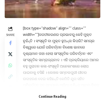
[box type=”shadow” align=”” class=””
width=””]ଜଗତୀକରଣର ପ୍ରଭାବରୁ କେହି ମୁକ୍ତ
SHARE
ନୁହଁନ୍ତି । ସଂସ୍କୃତି ବା ମୁକ୍ତ ହୁଅନ୍ତା କିପରି? ସମଗ୍ର
ବିଶ୍ୱରେ ଯେଉଁ ପରିବର୍ତ୍ତନ ବିଶେଷ ଭାବରେ
ଦୃଶ୍ୟମାନ ତାହା ହେଲା ସାଂସ୍କୃତିକ ପରିବର୍ତ୍ତନ ଏବଂ
ସାଂସ୍କୃତିକ ସାମ୍ରାଜ୍ୟବାଦ । ଏହି ପ୍ରକ୍ରିୟାରେ ଆମର
ବହୁ ପୁରାତନ କଳା-ସଂସ୍କୃତି ଅନେକାଂଶରେ ଲୋପ
ପାଇବାକୁ ବସିଛି । ଲେଖକ ସମ୍ବଲପୁରୀ ଗୀତର
ଉଦାହରଣ ଦେଇ କହିଛନ୍ତି କେମିତି ଯୁଗ ସହିତ
ପରିବର୍ତ୍ତନ ସବୁ ସମୟରେ ଆସିଥାଏ କିନ୍ତୁ ଆମର ବିକୃତ
ମାନସିକତା ଏବଂ ସ୍ୱାର୍ଥପରତା ଜଗତୀକରଣ ପରେ ଆମ
Continue Reading
ସଂସ୍କୃତିକୁ ଧ୍ୱଂସ ଆଡ଼କୁ ଟାଣି ନେଉଛି ଯାହାର ସୁରକ୍ଷା
ନିହାତି ଅପରିହାର୍ଯ୍ୟ । ଏଭଳି ଏକ ଗୁରୁତ୍ତ୍ୱପୂର୍ଣ୍ଣ