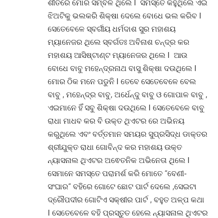
ଶୀତରେ ମୋର ସମ୍ବଳ ଥିଲେ I ସମସ୍ତେ କହୁଥିଲେ ଏଇ
ଝିଅଟିକୁ ଭଲକରି ଶିକ୍ଷା ଦେଲେ ବୋଧେ ଭଲ କରିବ I
ସେତେବେଳେ ସ୍ବର୍ଗୀୟ ଧର୍ମଦାଶ ସୁର ମହାଶୟ
ମ୍ୟାନେଜର ଥିଲେ ସ୍ବର୍ଗତଃ ଅବିନାଶ ଚନ୍ଦ୍ର କର
ମହାଶୟ ଆସିଷ୍ଟାଣ୍ଟ ମ୍ୟାନେଜର ଥିଲେ I ଆଉ
ବୋଧେ ବାବୁ ମହେନ୍ଦ୍ରନାଥ ବାସୁ ଶିକ୍ଷା ଦଉଥିଲେ I
ମୋର ଠିକ ମନେ ପଡୁନି I ତେବେ ସେତେବେଳେ ବେଲ
ବାବୁ , ମହେନ୍ଦ୍ର ବାବୁ, ଅର୍ଧେନ୍ଦୁ ବାବୁ ଓ ଗୋପାଳ ବାବୁ ,
ଏଇମାନେ ହିଁ ସବୁ ଶିକ୍ଷା ଦଉଥିଲେ I ସେତେବେଳେ ବାବୁ
ରାଧା ମାଧବ କର ବି ଉକ୍ତ ଥିଏଟର ରେ ଅଭିନୟ
କରୁଥିଲେ ଏବଂ ବର୍ତ୍ତମାନ ସମୟର ସୁପ୍ରସିଦ୍ଧ ଡାକ୍ତର
ଶ୍ରୀଯୁକ୍ତ ରାଧା ଗୋବିନ୍ଦ କର ମହାଶୟ ଉକ୍ତ
ନ୍ୟାସନାଲ ଥିଏଟର ଅଵେତନିକ ଅଭିନେତା ଥିଲେ I
ସେମାନେ ସମସ୍ତେ ପରାମର୍ଶ କରି ମୋତେ “ବେଣୀ-
ସଂଘାର” ବହିରେ ଗୋଟେ ଛୋଟ ପାର୍ଟ ଦେଲେ ,ସେଇଟା
ଦ୍ରୌପଦୀର ଗୋଟିଏ ସକ୍ଷୀର ପାର୍ଟ , ବହୁତ ଅଳ୍ପ କଥା
I ସେତେବେଳେ ବହି ପ୍ରସ୍ତୁତ ହେଲେ ନ୍ୟାସନାଲ ଥିଏଟର