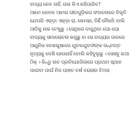
ବାଦ୍ୟ ନେବ ନାହିଁ, ତାହା କିଏ କହିପାରିବ?
ଆମେ କେବଳ ଆମର ଗୀତଗୁଡ଼ିକର ସଂରଚନାରେ ବିକୃତି
ଯେପରି ଏକ୍ଡ଼ା ଏକ୍ଡ଼ା ରା, କେମଛା, ତିର୍ଛି ନୈନୋଁ ବାଲି
ଆଦିକୁ ନାକ ଟେକୁଛୁ । ସେଥିରେ ବାଜୁଥିବା ଘୋ-ଘୋ
ବାଦ୍ୟକୁ ସମାଲୋଚନା କରୁଛୁ ବା ସେ ବାଦ୍ୟର ତାଳରେ
ଆଧୁନିକ ବେଶଭୁଷାରେ ଯୁବକଯୁବତୀଙ୍କ ଉନ୍ମତ୍ତ
ନୃତ୍ୟକୁ ଦେଖି ହେଉନାହିଁ ବୋଲି କହିବୁଲୁଛୁ । ସେସବୁ କଥା
ଠିକ୍ । କିନ୍ତୁ ନାଚ ପ୍ରତିଯୋଗିତାରେ ପ୍ରଥମ ସ୍ଥାନ
ପାଇବା ପାଇଁ ନିଜ ପାଞ୍ଚ ବର୍ଷ ବୟସର ଝିଅକୁ
ଯେତେବେଳେ ନାଚ ସାର୍ ‘ଚିକ୍ନି ଚମେଲି’ କି ‘ଚୋଲି କେ
ପିଛେ କ୍ୟା ହୈ’ ଗୀତ ତାଳରେ ନାଚ ଶିଖାଉଛନ୍ତି,
ସେତେବେଳେ ଆମର ଉନ୍ନତ ରୁଚି, ଆଦର୍ଶ, ସଂସ୍କାର ସବୁ
ଯାଉଛି କୁଆଡ଼େ? ଆମର ରୁଗ୍ଣ ମାନସିକତା, ସ୍ୱାର୍ଥପରତା
ଓ ପକ୍ଷପାତିତା ହିଁ ସାହିତ୍ୟ-ସଙ୍ଗୀତରେ ରୁଚିହୀନ
ଉପାଦାନ ସବୁ ପୂରାଇବା ପାଇଁ ପ୍ରଶ୍ରୟ ଦେଇଚାଲିଛି ।
ଛୋଟ ଛୋଟ ପୁଅଝିଅମାନଙ୍କୁ ‘ରଫିନାଇଟ୍’ରେ
ରୋମାଣ୍ଟିକ ଡୁଏଟ୍ ଗୀତ ଗାଇବାକୁ ପ୍ରୋତ୍ସାହନ ଦେଇ