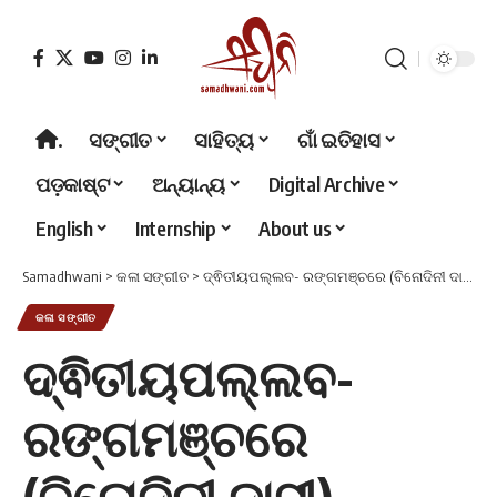
.
ସଙ୍ଗୀତ
ସାହିତ୍ୟ
ଗାଁ ଇତିହାସ
ପଡ଼କାଷ୍ଟ
ଅନ୍ୟାନ୍ୟ
Digital Archive
English
Internship
About us
Samadhwani
>
କଳା ସଙ୍ଗୀତ
>
ଦ୍ଵିତୀୟପଲ୍ଲବ- ରଙ୍ଗମଞ୍ଚରେ (ବିନୋଦିନୀ ଦାସୀ)
କଳା ସଙ୍ଗୀତ
ଦ୍ଵିତୀୟପଲ୍ଲବ-
ରଙ୍ଗମଞ୍ଚରେ