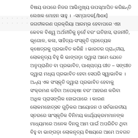
ବିଷୟ ଉପରେ ନିଜର ଆଭିମୁଖ୍ୟ ଉପସ୍ଥାପିତ କରିଛନ୍ତି
ଲେଖକ ମୋହନ ସାହୁ । -ସମ୍ପାଦକ[/box]
ଜଗତୀକରଣ ପ୍ରକ୍ରିୟା ଆରମ୍ଭ ହେବାପରେ ଏହା
କେବଳ ବିଶ୍ୱ ଅର୍ଥନୀତିକୁ ନୁହେଁ ବରଂ ଇତିହାସ, ରାଜନୀତି,
ଭୂଗୋଳ, କଳା, ସାହିତ୍ୟ-ସଂସ୍କୃତି ପ୍ରତ୍ୟେକ
କ୍ଷେତ୍ରକୁ ପ୍ରଭାବିତ କରିଛି । ଭାରତର ପ୍ରାନ୍ତୀୟ,
ଲୋକନୃତ୍ୟ ବିହୁ କି ଭାଙ୍ଗଡ଼ା ଦ୍ୱାରା ଆମେ ଯେତେ
ଅନୁପ୍ରାଣିତ ବା ପ୍ରଭାବିତ, ପାଶ୍ଚାତ୍ୟ ଗୀତ – ସଙ୍ଗୀତ
ଦ୍ୱାରା ମଧ୍ୟ ପ୍ରଭାବିତ ହେବା ସେପରି ସ୍ୱାଭାବିକ ।
ଅନ୍ୟ ଏକ ସଂସ୍କୃତି ଦ୍ୱାରା ପ୍ରଭାବିତ ହେବାକୁ
ସଂକ୍ରମଣ କହିବା ଅପେକ୍ଷା ବରଂ ଆହରଣ କରିବା
ଅଧିକ ପ୍ରାସଙ୍ଗିକ ହୋଇପାରେ । କାରଣ
ଲୋକମହୋତ୍ସବ ଗୁଡ଼ିକର ଆୟୋଜନ ଓ ସର୍ବଭାରତୀୟ
ସ୍ତରରେ ସାଂସ୍କୃତିକ ବିନିମୟ କାର୍ଯ୍ୟକ୍ରମମାନଙ୍କ
ମାଧ୍ୟମରେ ଅନେକ ଦିନରୁ ଆମ ପାଇଁ ଅପରିଚିତ ଥିବା
ବିହୁ ବା ଭାଙ୍ଗଡ଼ା ଲୋକନୃତ୍ୟ ବିଷୟରେ ଆମେ ଅବଗତ