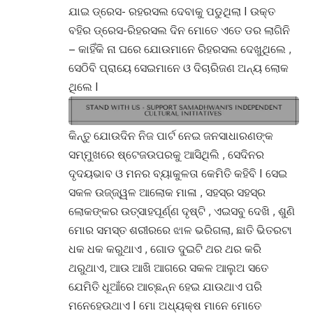
ଯାଇ ଡ୍ରେସ- ରହରସଲ ଦେବାକୁ ପଡୁଥିଲା I ଉକ୍ତ
ବହିର ଡ୍ରେସ-ରିହରସଲ ଦିନ ମୋତେ ଏତେ ଡର ଲାଗିନି
– କାହିଁକି ନା ଘରେ ଯୋଉମାନେ ରିହରସଲ ଦେଖୁଥିଲେ ,
ସେଠିବି ପ୍ରାୟେ ସେଇମାନେ ଓ ଦିଚାରିଜଣ ଅନ୍ୟ ଲୋକ
ଥିଲେ I
କିନ୍ତୁ ଯୋଉଦିନ ନିଜ ପାର୍ଟ ନେଇ ଜନସାଧାରଣଙ୍କ
ସମ୍ମୁଖରେ ଷ୍ଟେଜଉପରକୁ ଆସିଥିଲି , ସେଦିନର
ଦୃଦୟଭାବ ଓ ମନର ବ୍ୟାକୁଳତା କେମିତି କହିବି I ସେଇ
ସକଳ ଉଜ୍ଜ୍ୱଳ ଆଲୋକ ମାଳା , ସହସ୍ର ସହସ୍ର
ଲୋକଙ୍କର ଉତ୍ସାହପୂର୍ଣ୍ଣ ଦୃଷ୍ଟି , ଏଇସବୁ ଦେଖି , ଶୁଣି
ମୋର ସମସ୍ତ ଶରୀରରେ ଝାଳ ଭରିଗଲା, ଛାତି ଭିତରଟା
ଧକ ଧକ କରୁଥାଏ , ଗୋଡ ଦୁଇଟି ଥର ଥର କରି
ଥରୁଥାଏ, ଆଉ ଆଖି ଆଗରେ ସକଳ ଆଲୁଅ ସତେ
ଯେମିତି ଧୂଆଁରେ ଆଚ୍ଛନ୍ନ ହେଇ ଯାଉଥାଏ ପରି
ମନେହେଉଥାଏ I ମୋ ଅଧ୍ୟକ୍ଷ ମାନେ ମୋତେ