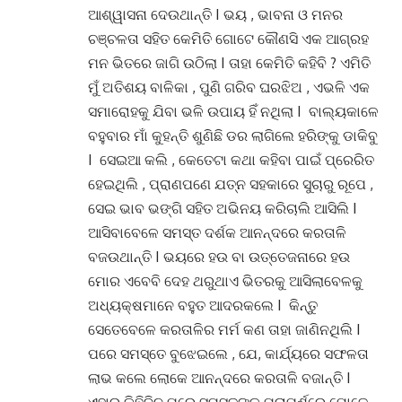
ଆଶ୍ୱାସନା ଦେଉଥାନ୍ତି I ଭୟ , ଭାବନା ଓ ମନର
ଚଞ୍ଚଳତା ସହିତ କେମିତି ଗୋଟେ କୌଣସି ଏକ ଆଗ୍ରହ
ମନ ଭିତରେ ଜାଗି ଉଠିଲା I ତାହା କେମିତି କହିବି ? ଏମିତି
ମୁଁ ଅତିଶୟ ବାଳିକା , ପୁଣି ଗରିବ ଘରଝିଅ , ଏଭଳି ଏକ
ସମାରୋହକୁ ଯିବା ଭଳି ଉପାୟ ହିଁ ନଥିଲା I ବାଲ୍ୟକାଳେ
ବହୁବାର ମାଁ କୁହନ୍ତି ଶୁଣିଛି ଡର ଲାଗିଲେ ହରିଙ୍କୁ ଡାକିବୁ
I ସେଇଆ କଲି , କେତେଟା କଥା କହିବା ପାଇଁ ପ୍ରେରିତ
ହେଇଥିଲି , ପ୍ରାଣପଣେ ଯତ୍ନ ସହକାରେ ସୁଚାରୁ ରୂପେ ,
ସେଇ ଭାବ ଭଙ୍ଗି ସହିତ ଅଭିନୟ କରିଚାଲି ଆସିଲି I
ଆସିବାବେଳେ ସମସ୍ତ ଦର୍ଶକ ଆନନ୍ଦରେ କରତାଳି
ବଜଉଥାନ୍ତି I ଭୟରେ ହଉ ବା ଉତ୍ତେଜନାରେ ହଉ
ମୋର ଏବେବି ଦେହ ଥରୁଥାଏ ଭିତରକୁ ଆସିଲାବେଳକୁ
ଅଧ୍ୟକ୍ଷମାନେ ବହୁତ ଆଦରକଲେ I କିନ୍ତୁ
ସେତେବେଳେ କରତାଳିର ମର୍ମ କଣ ତାହା ଜାଣିନଥିଲି I
ପରେ ସମସ୍ତେ ବୁଝେଇଲେ , ଯେ, କାର୍ଯ୍ୟରେ ସଫଳତା
ଲାଭ କଲେ ଲୋକେ ଆନନ୍ଦରେ କରତାଳି ବଜାନ୍ତି I