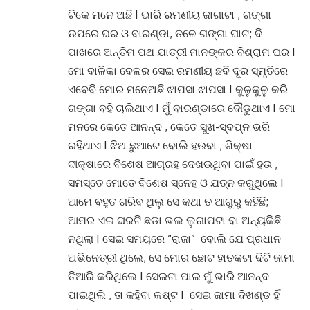
ଟିକେ ମନେ ଅଛି I ଭାରି ରମଣୀୟ ଜାଗାଟା , ଗଙ୍ଗା
ଉପରେ ଘର ଓ ବାରଣ୍ଡା, ତଳେ ଗଙ୍ଗା ଘାଟ; ଦି
ପାଖରେ ଅନ୍ତିମ ପଥ ଯାତ୍ରୀ ମାନଙ୍କର ବିଶ୍ରାମ ଘର I
ମୋ ବାଳିକା ବେଳର ସେଇ ରମଣୀୟ ଛବି ଦୂର ସ୍ମୃତିରେ
ଏବେବି ମୋର ମନେଅଛି ଝାପସା ଝାପସା I କୁଳୁକୁଳୁ କରି
ଗଙ୍ଗା ବହି ଚାଲିଥାଏ I ମୁଁ ବାରଣ୍ଡାରେ ଦୌଡୁଥାଏ I ମୋ
ମନରେ କେତେ ଆନନ୍ଦ , କେତେ ସୁଖ-ସ୍ବପ୍ନ ଭରି
ରହିଥାଏ I ଝିଅ ଛୁଆଟେ ବୋଲି ହଉବା , ଶିକ୍ଷା
ଦୀକ୍ଷାରେ ବିଶେଷ ଆଗ୍ରହ ଦେଖଉଥିବା ପାଇଁ ହଉ ,
ସମସ୍ତେ ମୋତେ ବିଶେଷ ସ୍ନେହ ଓ ଯତ୍ନ କରୁଥିଲେ I
ଆମେ ବହୁତ ଗରିବ ଥିଲୁ ସେ କଥା ତ ଆଗୁରୁ କହିଛି;
ଆମର ଏଇ ଘରଟି ଛଡା ଭଲ ଲୁଗାପଟା ବା ଅନ୍ୟକିଛି
ନଥିଲା I ସେଇ ସମୟରେ “ରାଜା” ବୋଲି ଯେ ପ୍ରଧାନ
ଅଭିନେତ୍ରୀ ଥିଲେ, ସେ ମୋର ଛୋଟ ହାତକଟା ଦିଟି ଜାମା
ତିଆରି କରିଥିଲେ I ସେଇଟା ପାଇ ମୁଁ ଭାରି ଆନନ୍ଦ
ପାଇଥିଲି , ତା କହିବା କଷ୍ଟ I ସେଇ ଜାମା ଦିଖଣ୍ଡ ହିଁ