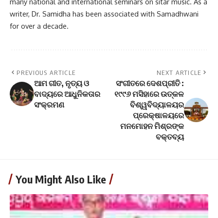
many national and international seminars on sitar music. As a
writer, Dr. Samidha has been associated with Samadhwani
for over a decade.
PREVIOUS ARTICLE
NEXT ARTICLE
ଆମ ଗୀତ, ନୃତ୍ୟ ଓ
ସଂଗୀତରେ ଦେଶପ୍ରୀତି :
ବାଦ୍ୟରେ ଆଧୁନିକତାର
୧୯୯୬ ମସିହାରେ ଉତ୍କଳ
ସଂକ୍ରମଣ
ବିଶ୍ୱବିଦ୍ୟାଳୟର
ପ୍ରେକ୍ଷାଳୟରେ
ମନମୋହନ ମିଶ୍ରଙ୍କ
ବକ୍ତବ୍ୟ
You Might Also Like