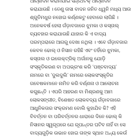
ଆଚ୍ଛାଦନ କରାନଯାଇ ସିନ୍ଥେଟିକ୍ ଆଚ୍ଛାଦନ
କରାଯାଉଛି । ତେଣୁ ତାସା ବାଦନ ଜନିତ ଧ୍ୱନି ମଧ୍ୟ ଆଉ
ଶ୍ରୁତିମଧୁର ନହୋଇ କର୍ଣ୍ଣକଟୁ ହେବାରେ ଲାଗିଛି ।
ଅନେକବର୍ଷ ହେଲା ଗଁଡ଼ାବଜାରେ ଝୁମକା ଓ କସ୍ତାଲ୍
ବ୍ୟବହାର କରାଯାଉଛି ଯାହାର କି ଏ ବାଦ୍ୟ
ପରମ୍ପରାରେ ଆଗରୁ ଦେଖା ନଥିଲା । ଏବେ ଗଁଡ଼ାବଜାର
କେବଳ ଢୋଲ୍ ଓ ନିସାନ ରହିଛି ଏବଂ ତହିଁରେ ଝୁମକା,
କସ୍ତାଲ ଓ ଇଲେକ୍ଟ୍ରିକ୍ ଅର୍ଗାନକୁ ଯୋଡ଼ି
ସଂସ୍କୃତିକରଣ ବା ଅପଭ୍ରଂଶ କରି ‘ପଞ୍ଚବାଦ୍ୟ’
ନାମରେ ବା ‘ଦୁଲଦୁଲି’ ନାମରେ ଲୋକସଂସ୍କୃତିର
ଗବେଷକମାନେ ନାମିତ କରି ବର୍ଣ୍ଣନା ଓ ଆଲୋଚନା
କରୁଛନ୍ତି । ଏପରି ଆହରଣ ବା ମିଶ୍ରଣକୁ ଆମ
ଲୋକସଙ୍ଗୀତ, ବିଶେଷତ ଲୋକବଦ୍ୟ ଗଁଡ଼ାବଜାରେ
ଆଧୁନିକତାର ସଂକ୍ରମଣ ବୋଲି କୁହାଯିବ କି? ଏହି
ବିବର୍ତ୍ତନ ବା ପରିବର୍ତ୍ତନର ଧାରାରେ ଦିନେ ଢୋଲ୍ କି
ନିସାନର ସ୍ୱରୂପରେ ଯେ ରୂପାନ୍ତର ଘଟିବ ନାହିଁ ବା ସେ
ବାଦ୍ୟଗୁଡ଼ିକ ଉଭାନ ହୋଇ ତାଙ୍କ ସ୍ଥାନ ଅନ୍ୟ କେଉଁ