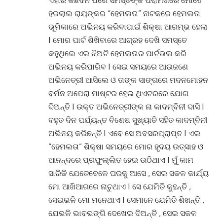
ଏହାର କିଛିଦିନ ପରେ ସମସ୍ତଙ୍କ ପରାମର୍ଶରେ ମୋତେ
ହରଲାଲ ରାୟଙ୍କର “ହେମଲତା” ନାଟକରେ ହେମଲତା
ଭୂମିକାରେ ଅଭିନୟ କରିବାପାଇଁ ଶିକ୍ଷା ଆରମ୍ଭ ହେଲା
I ମୋର ପାର୍ଟ ଶିଖିବାରେ ଆଗ୍ରହ ଦେଖି ସମସ୍ତେ
କହୁଥିଲେ ଏଇ ଝିଅଟି ହେମଲତାର ପାର୍ଟଭଲ କରି
ଅଭିନୟ କରିପାରିବ I ସେଇ ସମୟରେ ଆଉଜଣେ
ଅଭିନେତ୍ରୀ ଆସିଲେ ଓ ତାଙ୍କ ସାଙ୍ଗରେ ମଦନମୋହନ
ବର୍ମନ ଅପେରା ମାଷ୍ଟର ହେଇ ଥିଏଟରରେ ଯୋଗ
ଦିଅନ୍ତି I ଉକ୍ତ ଅଭିନେତ୍ରୀଙ୍କ ନା କାଦମ୍ବିନୀ ଦାସି I
ବହୁତ ଦିନ ପର୍ଯ୍ୟନ୍ତ ବିଶେଷ ସୁଖ୍ୟାତି ସହିତ କାଦମ୍ବିନୀ
ଅଭିନୟ କରିଛନ୍ତି I ଏବେ ସେ ଅବସରପ୍ରାପ୍ତ I ଏଇ
“ହେମଲତା” ଶିକ୍ଷା ସମୟରେ ମୋର ହୃଦୟ ଉତ୍ସାହ ଓ
ଆନନ୍ଦରେ ପ୍ରଫୁଲ୍ଲିତ ହେଇ ଉଠିଥାଏ I ମୁଁ କାମ
ସାରିକି ଯେତେବେଳେ ଘରକୁ ଆସେ , ସେଇ ସକଳ କାର୍ଯ୍ୟ
ମୋ ଆଖିଆଗରେ ନାଚୁଥାଏ I ସେ ଯେମିତି କୁହନ୍ତି ,
ସେଇଭଳି ମୋ ମନେଥାଏ I ସେମାନେ ଯେମିତି ଶିଖନ୍ତି ,
ଯେଭଳି ଭାବଭଙ୍ଗି ଦେଖେଇ ଦିଅନ୍ତି , ସେଇ ସକଳ