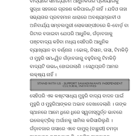
ବାଦ୍ୟରେ ସାମାନ୍ୟତମ ଆଧୁନିକତାର ପ୍ରୟୋଗକୁ
ସୁଦ୍ଧା ସହଜରେ ଗ୍ରହଣ କରିପାରନ୍ତି ନାହିଁ । ଯଦିଓ ତାହା
ସଭ୍ୟତାର ପ୍ରବହମାନ ଧାରାରେ ଅବଶ୍ୟମ୍ଭାବୀ ଓ
ଅନିବାର୍ଯ୍ୟ ସମ୍ବଲପୁରୀ ଲୋକସଙ୍ଗୀତରେ କି-ବୋର୍ଡ଼ ବା
ଗିଟାର ବଜାଇବା ଯେପରି ଆଧୁନିକ, ଗଁଡ଼ାବଜାକୁ
ପଞ୍ଚବାଦ୍ୟ କହିବା ମଧ୍ୟ ସେହିପରି ଆଧୁନିକ
ବ୍ୟାଖ୍ୟାନ ବା ବର୍ଣ୍ଣନା । ଢୋଲ୍, ନିସାନ, ତାସା, ଟିମକିଡ଼ି
ଓ ମୁହୁରି ସମନ୍ୱିତ ଗଁଡ଼ାବଜାରୁ ବହୁଦିନରୁ ଟିମକିଡ଼ି
ବାଦ୍ୟଟି ଉଭାନ୍ ହୋଇଗଲାଣି । ସେଥିପ୍ରତି ଆମର
ଲକ୍ଷ୍ୟ ନାହିଁ ।
ସେହିପରି ଏକ କଷ୍ଟସାଧ୍ୟ ମୁହୁରି ବାଦ୍ୟ ବାଦନ ପାଇଁ
ମୁହୁରି ଓ ମୁହୁରିଆଙ୍କର ଅଭାବ ଦେଖାଦେଲାଣି । ତାଙ୍କ
ସ୍ଥାନରେ ଆମେ ଧିରେ ଧିରେ ସ୍ୱତଃସ୍ପୁର୍ତ୍ତ ଭାବରେ
ଇଲେକ୍ଟ୍ରିକ୍ ଅର୍ଗାନକୁ ସାମିଲ କରିସାରିଲୁଣି ।
ଗଁଡ଼ାବଜାର ତାସାରେ ଏବେ ଦାମୁର୍ (ବାଛୁରୀ) ଚମଡ଼ା