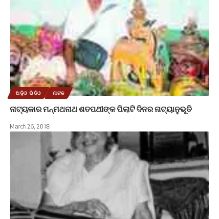
ଅଡ଼ିଓ ଭିଡିଓ
ନାଟକ
ନାଟ୍ୟକାର ମନ୍ମଥନାଥ ଶତପଥୀଙ୍କ ପିଲାଟି ଦିନର ନାଟ୍ୟାନୁଭୂତି
March 26, 2018