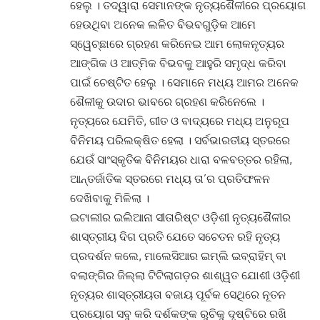
ହେଲୁ । ତଦ୍ୱାରା ସେମାନଙ୍କ ନୃତ୍ୟଶୈଳୀରେ ପ୍ରୟୋଗ
ହେଉଥିବା ଅନେକ ଲଳିତ ବିଭବଗୁଡ଼ିକ ଆମେ
ସ୍ୱେଚ୍ଛାରେ ଗ୍ରହଣ କରିନେଇ ଆମ ଲୋକନୃତ୍ୟର
ଆଙ୍ଗିକ ଓ ଆତ୍ମିକ ବିଭବକୁ ଆହୁରି ସମୃଦ୍ଧ କରିବା
ପାଇଁ ଚେଷ୍ଟିତ ହେଲୁ । ସେମାନେ ମଧ୍ୟ ଆମର ଅନେକ
ଶୈଳୀକୁ ଉଦାର ଭାବରେ ଗ୍ରହଣ କରିନେଲେ ।
ନୃତ୍ୟରେ ଯେମିତି, ଗୀତ ଓ ବାଦ୍ୟରେ ମଧ୍ୟ ଅନୁରୂପ
ବିନିମୟ ପରିଲକ୍ଷିତ ହେଲା । ସର୍ବଭାରତୀୟ ସ୍ତରରେ
ଯେଉଁ ସାଂସ୍କୃତିକ ବିନିମୟର ଧାରା ବଳବତ୍ତର ରହିଲା,
ଆନ୍ତର୍ଜାତିକ ସ୍ତରରେ ମଧ୍ୟ ତା’ର ପ୍ରତିଫଳନ
ଦେଖିବାକୁ ମିଳିଲା ।
ଇଟାଲୀର ଇଲିଆନା ସୀତାରିଷ୍ଟ ଓଡ଼ିଶୀ ନୃତ୍ୟଶୈଳୀର
ଶାସ୍ତ୍ରୀୟ ଦିଗ ପ୍ରତି ଯେତେ ସଚେତନ ରହି ନୃତ୍ୟ
ପ୍ରଦର୍ଶନ କଲେ, ମାଲେସିଆର ଇମ୍ଲି ଇବ୍ରାହିମ୍ ବା
ବଲାଙ୍ଗିର ଜିଲ୍ଲା ଟିଟିଲାଗଡ଼ର ଶାଶ୍ୱତ ଯୋଶୀ ଓଡ଼ିଶୀ
ନୃତ୍ୟର ଶାସ୍ତ୍ରୀୟତା ବଜାୟ ପୂର୍ବକ ସେଥିରେ ନୂତନ
ପ୍ରୟୋଗ ସବୁ କରି ଦର୍ଶକଙ୍କ ରୁଚିକୁ ଦୃଷ୍ଟିରେ ରଖି