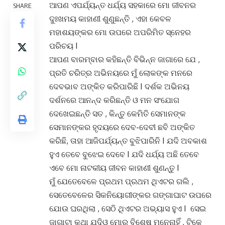
ଆପଣ ଏପର୍ଯ୍ୟନ୍ତ ଧର୍ଯ୍ୟ ସହକାରେ ମୋ ଜୀବନର
SHARE
ଦୁଃଖମୟ କାହାଣୀ ଶୁଣୁଛନ୍ତି , ଏହା କେବଳ
ମହାଶୟଙ୍କର ମୋ ଉପରେ ଅପରିମିତ ସ୍ନେହର
ପରିଚୟ I
ଆପଣ ବାରମ୍ବାର କହିଛନ୍ତି ବିଭିନ୍ନ ଜାଗାରେ ଯେ ,
ପ୍ରତି ଚରିତ୍ର ଅଭିନୟରେ ମୁଁ ଲୋକଙ୍କ ମନରେ
ଦେବଭାବ ଅଙ୍କିତ କରିପାରିଛି I ଦର୍ଶକ ଅଭିନୟ
ଦର୍ଶନରେ ଆନନ୍ଦ କରିଛନ୍ତି ଓ ମନ ସଂଯୋଗ
ଦେଖେଇଛନ୍ତି ସତ , କିନ୍ତୁ କେମିତି ସେମାନଙ୍କ
ସେମାନଙ୍କର ହୃଦୟରେ ଦେବ-ଦେବୀ ଛବି ଅଙ୍କିତ
କରିଛି, ତାହା ଆଜିପର୍ଯ୍ୟନ୍ତ ବୁଝିପାରିନି I ଯଦି ଅବକାଶ
ହୁଏ ତେବେ ବୁଝେଇ ଦେବେ I ଯଦି ଧର୍ଯ୍ୟ ଅଛି ତେବେ
ଏବେ ମୋ ନାଟକୀୟ ଜୀବନ କାହାଣୀ ଶୁଣନ୍ତୁ I
ମୁଁ ଯେତେବେଳେ ପ୍ରଥମ ପ୍ରଥମ ଥିଏଟର ଗଲି ,
ସେତେବେଳେର ସିକନିୟୋଗୀଙ୍କର ଗଙ୍ଗାଘାଟ ଉପରେ
ଯୋଉ ଘରଥିଲା , ସେଠି ଥିଏଟର ଅଭ୍ୟାସ ହୁଏ I ସେଇ
ଜାଗାଟା କଥା ଯଦିଓ ମୋର ବିଶେଷ ମନେନାହିଁ , ଟିକେ