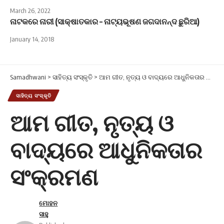
March 26, 2022
ନାଟକରେ ନାରୀ (ସାକ୍ଷାତକାର – ନାଟ୍ୟଭୂଷଣ ଜଗଦାନନ୍ଦ ଛୁରିଆ)
January 14, 2018
Samadhwani
>
ସାହିତ୍ୟ ସଂସ୍କୃତି
>
ଆମ ଗୀତ, ନୃତ୍ୟ ଓ ବାଦ୍ୟରେ ଆଧୁନିକତାର ସଂକ୍ରମଣ
ସାହିତ୍ୟ ସଂସ୍କୃତି
ଆମ ଗୀତ, ନୃତ୍ୟ ଓ
ବାଦ୍ୟରେ ଆଧୁନିକତାର
ସଂକ୍ରମଣ
ମୋହନ
ସାହୁ