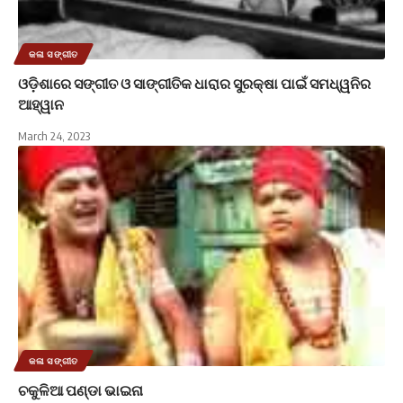
କଳା ସଙ୍ଗୀତ
ଓଡ଼ିଶାରେ ସଙ୍ଗୀତ ଓ ସାଙ୍ଗୀତିକ ଧାରାର ସୁରକ୍ଷା ପାଇଁ ସମଧ୍ୱନିର
ଆହ୍ୱାନ
March 24, 2023
କଳା ସଙ୍ଗୀତ
ଚକୁଳିଆ ପଣ୍ଡା ଭାଇନା