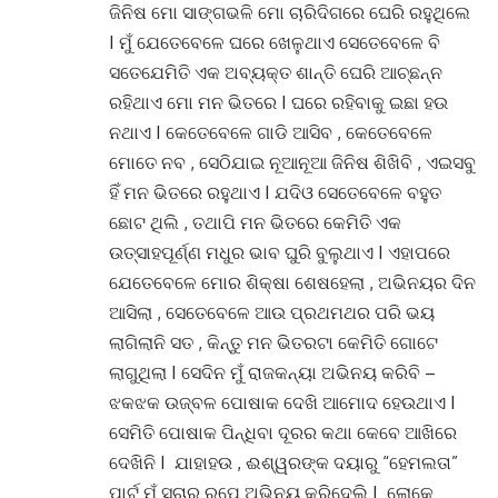
ଜିନିଷ ମୋ ସାଙ୍ଗଭଳି ମୋ ଚାରିଦିଗରେ ଘେରି ରହୁଥିଲେ
I ମୁଁ ଯେତେବେଳେ ଘରେ ଖେଳୁଥାଏ ସେତେବେଳେ ବି
ସତେଯେମିତି ଏକ ଅବ୍ୟକ୍ତ ଶାନ୍ତି ଘେରି ଆଚ୍ଛନ୍ନ
ରହିଥାଏ ମୋ ମନ ଭିତରେ I ଘରେ ରହିବାକୁ ଇଛା ହଉ
ନଥାଏ I କେତେବେଳେ ଗାଡି ଆସିବ , କେତେବେଳେ
ମୋତେ ନବ , ସେଠିଯାଇ ନୂଆନୂଆ ଜିନିଷ ଶିଖିବି , ଏଇସବୁ
ହିଁ ମନ ଭିତରେ ରହୁଥାଏ I ଯଦିଓ ସେତେବେଳେ ବହୁତ
ଛୋଟ ଥିଲି , ତଥାପି ମନ ଭିତରେ କେମିତି ଏକ
ଉତ୍ସାହପୂର୍ଣ୍ଣ ମଧୁର ଭାବ ଘୁରି ବୁଲୁଥାଏ I ଏହାପରେ
ଯେତେବେଳେ ମୋର ଶିକ୍ଷା ଶେଷହେଲା , ଅଭିନୟର ଦିନ
ଆସିଲା , ସେତେବେଳେ ଆଉ ପ୍ରଥମଥର ପରି ଭୟ
ଲାଗିଲାନି ସତ , କିନ୍ତୁ ମନ ଭିତରଟା କେମିତି ଗୋଟେ
ଲାଗୁଥିଲା I ସେଦିନ ମୁଁ ରାଜକନ୍ୟା ଅଭିନୟ କରିବି –
ଝକଝକ ଉଜ୍ବଳ ପୋଷାକ ଦେଖି ଆମୋଦ ହେଉଥାଏ I
ସେମିତି ପୋଷାକ ପିନ୍ଧିବା ଦୂରର କଥା କେବେ ଆଖିରେ
ଦେଖିନି I ଯାହାହଉ , ଈଶ୍ୱରଙ୍କ ଦୟାରୁ “ହେମଲତା”
ପାର୍ଟ ମୁଁ ସୁଚାରୁ ରୂପେ ଅଭିନୟ କରିଦେଲି I ଲୋକେ