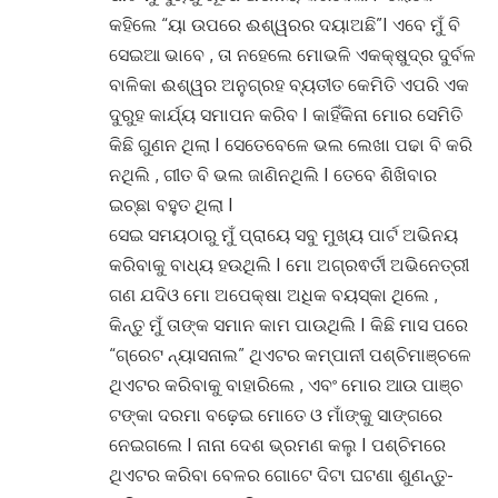
କହିଲେ “ୟା ଉପରେ ଈଶ୍ୱରର ଦୟାଅଛି”I ଏବେ ମୁଁ ବି
ସେଇଆ ଭାବେ , ତା ନହେଲେ ମୋଭଳି ଏକକ୍ଷୁଦ୍ର ଦୁର୍ବଳ
ବାଳିକା ଈଶ୍ୱର ଅନୁଗ୍ରହ ବ୍ୟତୀତ କେମିତି ଏପରି ଏକ
ଦୁରୁହ କାର୍ଯ୍ୟ ସମାପନ କରିବ I କାହିଁକିନା ମୋର ସେମିତି
କିଛି ଗୁଣନ ଥିଲା I ସେତେବେଳେ ଭଲ ଲେଖା ପଢା ବି କରି
ନଥିଲି , ଗୀତ ବି ଭଲ ଜାଣିନଥିଲି I ତେବେ ଶିଖିବାର
ଇଚ୍ଛା ବହୁତ ଥିଲା I
ସେଇ ସମୟଠାରୁ ମୁଁ ପ୍ରାୟେ ସବୁ ମୁଖ୍ୟ ପାର୍ଟ ଅଭିନୟ
କରିବାକୁ ବାଧ୍ୟ ହଉଥିଲି I ମୋ ଅଗ୍ରଵର୍ତୀ ଅଭିନେତ୍ରୀ
ଗଣ ଯଦିଓ ମୋ ଅପେକ୍ଷା ଅଧିକ ବୟସ୍କା ଥିଲେ ,
କିନ୍ତୁ ମୁଁ ତାଙ୍କ ସମାନ କାମ ପାଉଥିଲି I କିଛି ମାସ ପରେ
“ଗ୍ରେଟ ନ୍ୟାସନାଲ” ଥିଏଟର କମ୍ପାନୀ ପଶ୍ଚିମାଞ୍ଚଳେ
ଥିଏଟର କରିବାକୁ ବାହାରିଲେ , ଏବଂ ମୋର ଆଉ ପାଞ୍ଚ
ଟଙ୍କା ଦରମା ବଢ଼େଇ ମୋତେ ଓ ମାଁଙ୍କୁ ସାଙ୍ଗରେ
ନେଇଗଲେ I ନାନା ଦେଶ ଭ୍ରମଣ କଲୁ I ପଶ୍ଚିମରେ
ଥିଏଟର କରିବା ବେଳର ଗୋଟେ ଦିଟା ଘଟଣା ଶୁଣନ୍ତୁ-