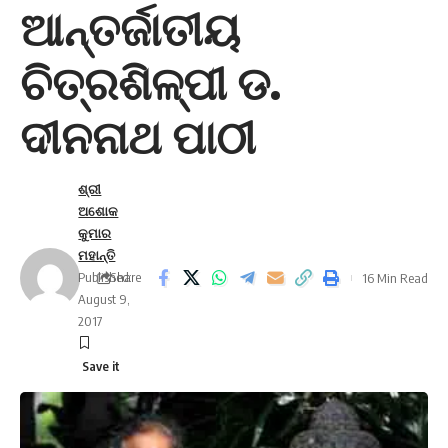
ଆନ୍ତର୍ଜାତୀୟ
ଚିତ୍ରଶିଳ୍ପୀ ଡ.
ଦୀନନାଥ ପାଠୀ
ଶ୍ରୀ
ଅଶୋକ
କୁମାର
ମହାନ୍ତି
Published:
Share
16 Min Read
August 9,
2017