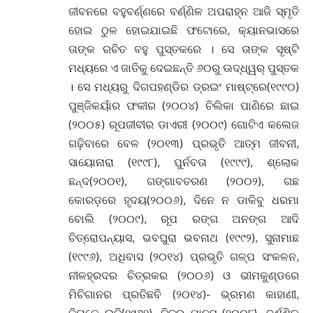
ଜୀବନରେ ବହୁବର୍ଣ୍ଣରେ ବର୍ଣ୍ଣିଳ ଅପରାହ୍ନ ଆଜି ସ୍ମୃତି
ହୋଇ ଠୁଳ ହୋଇଯାଇଛି ଫଟୋରେ, କ୍ୟାନଭାସରେ
ତାଙ୍କ ରଚିତ ବହୁ ପୁସ୍ତକରେ । ସେ ତାଙ୍କ ସୃଷ୍ଟି
ମଧ୍ୟରେ ଏ ଜାତିକୁ ଦେଇଛନ୍ତି ୬୦ରୁ ଊଦ୍ଧ୍ୱର୍ ପୁସ୍ତକ
। ସେ ମଧ୍ୟରୁ ଦିଗପହଣ୍ଡିର ଡ୍ରଇଂ ମାଷ୍ଟ୍ରେ(୧୯୯୦)
ପୁଞ୍ଜିକୟାଁର ଫକୀର (୨୦୦୪) ଚିଲିକା ପାଣିରେ ଛାଇ
(୨୦୦୫) ରୂପଜୀବୀର ଡାଏରୀ (୨୦୦୯) ଗୋଟିଏ କଲେଜ
ଗଢ଼ିବାରେ ବେଳ (୨୦୧୩) ପ୍ରଭୃତି ଆତ୍ମ ଜୀବନୀ,
ସାୟୋନାରା (୧୯୯୮), ପୁର୍ନବତା (୧୯୯୯), ଶ୍ଲୋକ
ଛନ୍ଦ(୨୦୦୧), ଗଙ୍ଗାବତରଣ (୨୦୦୨), ଗଛ
କୋରଡ଼ରେ ହୃଦୟ(୨୦୦୬), ଦିନେ ନ ଡାକିବୁ ଧରମା
ବୋଲି (୨୦୦୯), ରୂପ ରଙ୍ଗ ଅନଙ୍ଗ ଆଦି
ଚିତ୍ରୋପନ୍ୟାସ, ଭବଘୁରା ଭବନାଥ (୧୯୯୨), ସୁନାମାଛ
(୧୯୯୬), ଅଧିବାସ (୨୦୧୪) ପ୍ରଭୃତି ଗଳ୍ପ ସଂକଳନ,
ନୀଳହ୍ରଦର ଚିତ୍ରକର (୨୦୦୬) ଓ ଭୀମକୁଣ୍ଡରେ
ମିଚିଗାନର ପ୍ରତିଛବି (୨୦୧୪)- ଭ୍ରମଣ କାହାଣୀ,