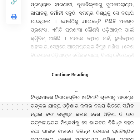
ପ୍ରଖ୍ୟାତ ବାରଣାସୀ, ନୂଆଦିଲ୍ଲୀରୁ ସୁଇଜରଲାଣ୍ଡ,
ଜାପାନରୁ ଜର୍ମାନୀ ସବୁଠି, ସମଗ୍ର ବିଶ୍ୱକୁ ସେ ବ୍ୟାପି
ଯାଇଥିଲେ । ଯେଉଁଠିକୁ ଯାଇଛନ୍ତି ମିଳିଛି ଅଜସ୍ର
ପ୍ରଶଂସା, ଏମିିିତି ପ୍ରଶଂସା କୌଣସି ଓଡ଼ିଆଙ୍କ ପାଇଁ
କ୍ୱିଚିତ୍ ଆସିଛି । ମନରେ ନଥିଲା ଗର୍ବ, ଛୁଇଁନଥିଲା
ଅହଂକାର, ସେଥିରେ ଆତ୍ମପ୍ରଚାର ବିମୁଖ ମଣିଷ । ଦେଶ
ବିଦେଶରେ ଓଡ଼ିଆଙ୍କ ଗୌରବ ଗାଥା, ବିଜୟ ବୈଜୟନ୍ତୀ
ଉଡାଇଥିବା ଅନେକ ଜାତି ପ୍ରାଣଙ୍କ ଭିତରେ ଇଏ ଥିଲେ
ସ୍ୱତନ୍ତ୍ର ନିମଗ୍ନ ସାଧକ । ଶ୍ରୀଜଗନ୍ନାଥ ସଂସ୍କୃତିର
Continue Reading
ଅନ୍ୟତମ ଅଗ୍ରଗଣ୍ୟ ପ୍ରଚାରକ କେବେ ଗାଉଁଲି
ଜୀବନର ଛାଇରେ ଫୁଟିଛି ଶିଳ୍ପୀ ଦୀନନାଥଙ୍କ
ଚିତ୍ରମାନସ ଦିିଗପହଣ୍ଡିର ଝାଟିମାଟି ଚାଳଘରୁ ଆରମ୍ଭ
ତାଙ୍କର ଯାତ୍ରା ଓଡ଼ିଶାର କଳାର ବଳୟ ଭିତରେ ସୀମିତ
ନଥିଲା ବରଂ ଉକୃଷ୍ଟ କଳାର ଦେଶ ଓଡ଼ିଶା ଓ ତାର
ଉତ୍କଳୀୟତାର ନିଷ୍କର୍ଷକୁ ସେ ଭାରତର ବିଭିନ୍ନ ସହର
ତଥା ଭାରତ ବାହାରେ ବିଭିନ୍ନ ଦେଶରେ ପ୍ରତିଷ୍ଠିତ
କରାଇବାରେ ଏକାକୀ ଅଗ୍ରଗଣ୍ୟ ଭୂମିକା ଗ୍ରହଣ