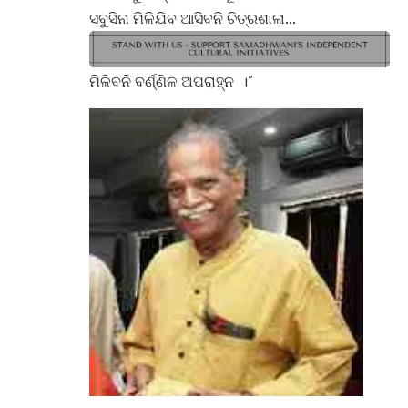
ସବୁସିନା ମିଳିଯିବ ଆସିବନି ଚିତ୍ରଶାଳା…
ମିଳିବନି ବର୍ଣ୍ଣିଳ ଅପରାହ୍ନ ।”