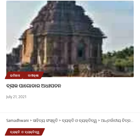
ଇତିହାସ
ସମୀକ୍ଷା
ବ୍ଲାକ ପାଗୋଡାର ଅଧଃପତନ
July 21, 2021
Samadhwani
>
ସାହିତ୍ୟ ସଂସ୍କୃତି
>
ବ୍ୟକ୍ତି ଓ ବ୍ୟକ୍ତିତ୍ୱ
>
ଆନ୍ତର୍ଜାତୀୟ ଚିତ୍ରଶିଳ୍ପୀ ଡ. ଦୀନନାଥ ପାଠୀ
ବ୍ୟକ୍ତି ଓ ବ୍ୟକ୍ତିତ୍ୱ