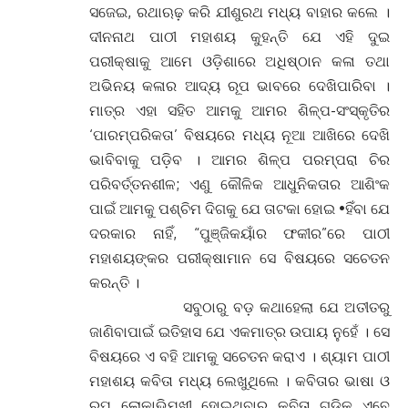
ସଜେଇ, ରଥାଋଢ଼ କରି ଯୀଶୁରଥ ମଧ୍ୟ ବାହାର କଲେ ।
ଦୀନନାଥ ପାଠୀ ମହାଶୟ କୁହନ୍ତି ଯେ ଏହି ଦୁଇ
ପରୀକ୍ଷାକୁ ଆମେ ଓଡ଼ିଶାରେ ଅଧିଷ୍ଠାନ କଳା ତଥା
ଅଭିନୟ କଳାର ଆଦ୍ୟ ରୂପ ଭାବରେ ଦେଖିପାରିବା ।
ମାତ୍ର ଏହା ସହିତ ଆମକୁ ଆମର ଶିଳ୍ପ-ସଂସ୍କୃତିର
‘ପାରମ୍ପରିକତା’ ବିଷୟରେ ମଧ୍ୟ ନୂଆ ଆଖିରେ ଦେଖି
ଭାବିବାକୁ ପଡ଼ିବ । ଆମର ଶିଳ୍ପ ପରମ୍ପରା ଚିର
ପରିବର୍ତ୍ତନଶୀଳ; ଏଣୁ କୌଳିକ ଆଧୁନିକତାର ଆଶିଂକ
ପାଇଁ ଆମକୁ ପଶ୍ଚିମ ଦିଗକୁ ଯେ ତାଟକା ହୋଇ •ହିଁବା ଯେ
ଦରକାର ନାହିଁ, “ପୁଞ୍ଜିକୟାଁର ଫକୀର”ରେ ପାଠୀ
ମହାଶୟଙ୍କର ପରୀକ୍ଷାମାନ ସେ ବିଷୟରେ ସଚେତନ
କରନ୍ତି ।
ସବୁଠାରୁ ବଡ଼ କଥାହେଲା ଯେ ଅତୀତରୁ
ଜାଣିବାପାଇଁ ଇତିହାସ ଯେ ଏକମାତ୍ର ଉପାୟ ନୁହେଁ । ସେ
ବିଷୟରେ ଏ ବହି ଆମକୁ ସଚେତନ କରାଏ । ଶ୍ୟାମ ପାଠୀ
ମହାଶୟ କବିତା ମଧ୍ୟ ଲେଖୁଥିଲେ । କବିତାର ଭାଷା ଓ
ରୂପ ଲୋକାଭିମୁଖୀ ହୋଇଥିବାରୁ କବିତା ଗୁଡ଼ିକ ଏବେ