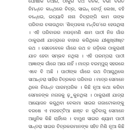
ପୋଷାକ ତିଆରି, ଠାକୁର ଦିଅଁ ବନକ, ବିଭା ବରତ
ନିମନ୍ତେ କାନ୍ଥରେ ଚିତ୍ର, ସାଇନ୍ ବୋର୍ଡ଼୍ ଲେଖା, ବହି
ବନେ୍ଧଇ, ଇତ୍ୟାଦି ନାନା ଚିତ୍ରାଙ୍ଗି କାମ ତାଙ୍କ
ପରିବାର ଚଳାଉଥିବା ‘ଶିଳ୍ପକଳା ମନ୍ଦିର’ରେ ହେଉଥିଲା
। ଏହି ପରିବାରର ମଉଡ଼ମଣି ଶାମ ପାଠୀ ନିଜ ଗାଁର
ଠାକୁରାଣୀ ଯାତ୍ରାରେ ବାହାର କରିଥିଲେ ଯୀଶୁଖ୍ରୀଷ୍ଟ
ରଥ । ସେତେବେଳେ ଗାଁରେ ରଥ ନ ଗଡ଼ିଲେ ଠାକୁରାଣୀ
ଯାତ ହେବା ସମ୍ଭବ ନଥିଲା । ଏହି ପରମ୍ପରା ପାଠୀ
ଆଜ୍ଞାଙ୍କ ଗାଁରେ ଆଉ ନାହିଁ । ମାତ୍ର ବରମ୍ପୁର୍ ସହରରେ
ଏବେ ବି ଅଛି । ପାଠୀଙ୍କ ଗାଁରେ ରଥ ତିଆରୁଥିଲେ
ସାଆନ୍ତରା ସାହିର ଚିତ୍ରକର ପରିବାର । ମାତ୍ର ସେମାନେ
ଥିଲେ ନିତାନ୍ତ ପାରମ୍ପରିକ । କିଛି ନୂଆ କଥା କରିବା
ସେମାନଙ୍କ ମଗଜକୁ ଢ଼ୁକୁନଥିଲା । ଠାକୁରାଣୀ ଯାତ୍ରା
ଆୟୋଜନ କରୁଥିବା ବେଲମା ସାଇର ଗଜାଟୋକାଙ୍କୁ
ବରଷେ ଏ ମରହଟ୍ଟିଆ ଛାଞ୍ଚ ନ ରୁଚିବାରୁ ସେମାନେ
ଆଧୁନିକ କିଛି ଚାହିଁଲେ । ବାମୁଣ ସାଇର ଶ୍ୟାମ ପାଠୀ
ସାନ୍ତରା ସାଇର ଚିତ୍ରକରମାନଙ୍କ ସହିତ ମିଶି ନୂଆ କିଛି