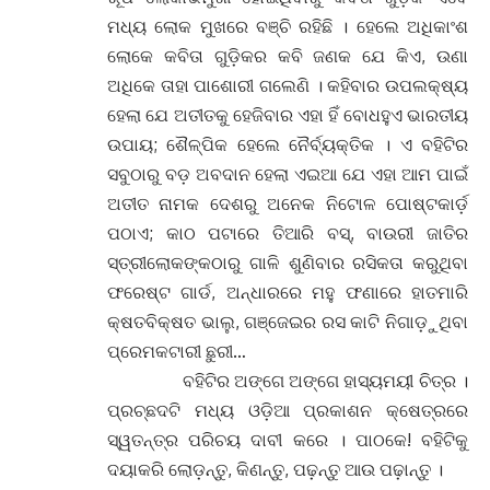
ମଧ୍ୟ ଲୋକ ମୁଖରେ ବଞ୍ଚି ରହିଛି । ହେଲେ ଅଧିକାଂଶ
ଲୋକେ କବିତା ଗୁଡ଼ିକର କବି ଜଣକ ଯେ କିଏ, ଉଣା
ଅଧିକେ ତାହା ପାଶୋରୀ ଗଲେଣି । କହିବାର ଉପଲକ୍ଷ୍ୟ
ହେଲା ଯେ ଅତୀତକୁ ହେଜିବାର ଏହା ହିଁ ବୋଧହୁଏ ଭାରତୀୟ
ଉପାୟ; ଶୈଳ୍ପିକ ହେଲେ ନୈର୍ବ୍ୟକ୍ତିକ । ଏ ବହିଟିର
ସବୁଠାରୁ ବଡ଼ ଅବଦାନ ହେଲା ଏଇଆ ଯେ ଏହା ଆମ ପାଇଁ
ଅତୀତ ନାମକ ଦେଶରୁ ଅନେକ ନିଟୋଳ ପୋଷ୍ଟକାର୍ଡ଼
ପଠାଏ; କାଠ ପଟାରେ ତିଆରି ବସ୍, ବାଉରୀ ଜାତିର
ସ୍ତ୍ରୀଲୋକଙ୍କଠାରୁ ଗାଳି ଶୁଣିବାର ରସିକତା କରୁଥିବା
ଫରେଷ୍ଟ ଗାର୍ଡ, ଅନ୍ଧାରରେ ମହୁ ଫଣାରେ ହାତମାରି
କ୍ଷତବିକ୍ଷତ ଭାଲୁ, ଗଞ୍ଜେଇର ରସ କାଟି ନିଗାଡ଼ୁଥିବା
ପ୍ରେମକଟାରୀ ଛୁରୀ…
ବହିଟିର ଅଙ୍ଗେ ଅଙ୍ଗେ ହାସ୍ୟମୟୀ ଚିତ୍ର ।
ପ୍ରଚ୍ଛଦଟି ମଧ୍ୟ ଓଡ଼ିଆ ପ୍ରକାଶନ କ୍ଷେତ୍ରରେ
ସ୍ୱତନ୍ତ୍ର ପରିଚୟ ଦାବୀ କରେ । ପାଠକେ! ବହିଟିକୁ
ଦୟାକରି ଲୋଡ଼ନ୍ତୁ, କିଣନ୍ତୁ, ପଢ଼ନ୍ତୁ ଆଉ ପଢ଼ାନ୍ତୁ ।