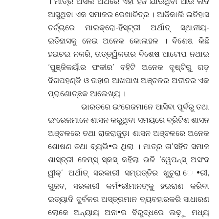
। ମାତ୍ର ଅସଲ ଅର୍ଥରେ ଏହା ହଜି ଯାଉଥିବା ଆଉ ଲଦି
ଆସୁଥିବା ଏକ ସମାଜର ରେଖାଚିତ୍ର । ଆଜିକାଲି ଇତିହାସ
ଚର୍ଚ୍ଚାରେ ମାଇକ୍ରୋ-ହିସ୍ଟ୍ରୀ ଅର୍ଥାତ୍ ସ୍ଥାନୀୟ-
ଇତିହାସକୁ ନେଇ ଅନେକ କୋଳାହଳ । ବିଶେଷ କିଛି
ହଇଚଇ ନକରି, ତାତ୍ତ୍ୱିକତାର ବିଶେଷ ଆଟୋପ ନଥାଇ
‘ପୁଞ୍ଜିକୟାଁର ଫକୀର’ ବହିଟି ଅନେକ ଦୃଷ୍ଟିରୁ ଗଡ଼
ଦିଗପହଣ୍ଡି ଓ ତାହାର ଆଖପାଖ ଅଞ୍ଚଳର ଅତୀତର ଏକ
ପ୍ରାଣୋଚ୍ଛକ ଆଲେଖ୍ୟ ।
ଭାରତରେ ଇଂରେଜମାନେ ଆସିବା ପୂର୍ବରୁ ତଥା
ଇଂରେଜମାନେ ଶାସନ କରୁଥିବା ସମୟରେ ବ୍ରିଟିଶ ଶାସନ
ଅଞ୍ଚଳରେ ତଥା ରାଜରାଜୁଡ଼ା ଶାସନ ଅଞ୍ଚଳରେ ଅନେକ
ଶୋଷଣ ତଥା ବ୍ୟଭି•ର ଥିଲା । ମାତ୍ର ତା’ସହିତ ସମାଜ
ଶାସ୍ତ୍ରୀ ଜେମ୍ସ୍ ସ୍କସ୍ କହିଲା ଭଳି ‘ୱେପନ୍ସ୍ ଅସଂଦ
ୱୀକ୍’ ଅର୍ଥାତ୍ ସରକାରୀ ସମ୍ପତ୍ତିର ଖୁଚୁରା େ•ରୀ,
ଗୁଜବ, ସରକାରୀ କର୍ମ•ରୀମାନଙ୍କୁ ହଇରାଣ କରିବା
ଇତ୍ୟାଦି ଦୁର୍ବଳର ଅସ୍ତ୍ରମାନ ବ୍ୟବହାରକରି ସାଧାରଣ
ଲୋକେ ଅନ୍ୟାୟ ଅନା•ର ବିରୁଦ୍ଧରେ ଲଢ଼ୁ ମଧ୍ୟ