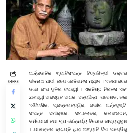
ଆର୍ନ୍ତାଜାତିକ ଖ୍ୟାତିସଂପନ୍ନ ଚିତ୍ରଶିଳ୍ପୀ ଡକ୍ଟର
ଦୀନନାଥ ପାଠୀ, ଜଣେ ରେନିସାନସ ମ୍ୟାନ । ଏକାଧାରରେ
SHARE
ଜଣେ ରଂଗ ତୂଳିର ତପସ୍ୱୀ । ଏକନିଷ୍ଠ ନିରଳସ ଏବଂ
ଯଶସ୍ୱୀ ସାରସ୍ୱତ ସାଧକ, ସତ୍ୟସିନ୍ଧ ଗବେଷକ, କଳା
ଐତିହାସିକ, ପ୍ରତ୍ନତାତ୍ତ୍ୱିକ, ଗଭୀର ଅର୍ନ୍ତଦୃଷ୍ଟି
ସଂପନ୍ନ ସମୀକ୍ଷକ, ସମାଲୋଚକ, କଳାସଂଗଠନ,
କର୍ମଯୋଗୀ ତଥା ରୂପ ସୌନ୍ଦର୍ଯ୍ୟ ବିଭୋର କାବ୍ୟପୁରୁଷ
। ଯାହାଙ୍କର ବ୍ୟାପ୍ତି ଥିଲା ଅଖ୍ୟାତି ଦିଗ ପହଣ୍ଡିରୁ