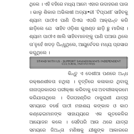
ଥିଲେ । ଏହି ବହିରେ ମଧ୍ୟ ଆମେ ଏହାର ଉଦାହରଣ ପାଉ
। ଭାଲୁ ଶିକାର ଅଭିଳାଷୀ ଅତ୍ୟା•ରୀ ‘ଟିପ୍ପଣୀ’ ସାହିବକୁ
ଶ୍ୟାମ ପାଠୀଏ ପାଣି ପିଏଇ ଏପରି ଆକ୍ରାନ୍ତ କରି
ଛାଡ଼ିଲେ ଯେ ସାହିବ ଓଡ଼ିଶା ଭୁଖଣ୍ଡ ଛାଡି଼ ଛୁ ମାରିଲା ।
ଶ୍ୟାମ ପାଠୀଏ ଖାଲି ସାହିବମାନଙ୍କୁ ପାଣି ପଆଉ ଥିଲେ
ତା’ନୁହେଁ ଖଦଡ଼ ପିନ୍ଧୁଥିଲେ, ଆୟୁର୍ବେଦର ମଧ୍ୟ ପ୍ରସାର
କରୁଥିଲେ ।
କିନ୍ତୁ ଏ ଦେଶୀଆ ପଣରେ ଅନ୍ଧ
ରକ୍ଷଣଶୀଳତା ନଥିଲା । ବୃତ୍ତିରେ କଳାକାର ଥିବାରୁ
ନାନାପ୍ରକାରର ପରୀକ୍ଷା କରିବାକୁ ସେ ଅବଲୀଳାକ୍ରମେ
କରିଯାଉଥିଲେ । ଦିଗପହଣ୍ଡିର ଠାକୁରାଣୀ ଯାତ୍ରା
ସମୟରେ ବର୍ଷେ ପାଠୀ ମହାଶୟ କଙ୍କାଳ ଓ କାଠ
କଣ୍ଢେଇମାନଙ୍କ ସାହାଯ୍ୟରେ ଏକ ଭୂତକେଳିର
ଆୟୋଜନ କଲେ । ସେହିପରି ଆଉ ଥରେ ଯାତ୍ରା
ସମୟରେ ଜିଅନ୍ତା ମଣିଷକୁ ଯୀଶୁଙ୍କ ଆକାରରେ