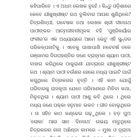
କହିପାରିବେ । ଏ ଅଧମ ଲେଖକ ନୁହେଁ । କିନ୍ତୁ ଓଡ଼ିଶାରେ
କେବେ ଯୀଶୁଖ୍ରୀଷ୍ଟ ରଥ ବୁଲିବାର ଆପଣ ଶୁଣିଥିଲେ?
ଚିତ୍ରଶିଳ୍ପୀ, ଗବେଷକ ତଥା ଲେଖକ ଶ୍ରୀ ଦୀନନାଥ
ପାଠୀଙ୍କର ଆତ୍ମଜୀବନୀମୂଳକ ବହି ‘ପୁଞ୍ଜିକୟାଁର
ଫକୀର’ର ଏକ ଅଧ୍ୟାୟରେ ଆମେ ଭେଟୁ ଏହି ସୁନ୍ଦର
ପରିକଳ୍ପନାଟିକୁ । ଏବେକୁ ପାଖାପାଖି ନବେବର୍ଷ ତଳେ
ଗଞ୍ଜାମର ଦିଗପହଣ୍ଡିର ଜଣେ ବ୍ରାହ୍ମଣ ଶ୍ୟାମ ପାଠୀ,
ବାହାର କରିଥିଲେ ଠାକୁରାଣୀ ଯାତ୍ରାରେ ଯୀଶୁଖ୍ରୀଷ୍ଟ
ରଥ । ଶ୍ୟାମ ପାଠୀ ବଉଁଶର ହେଲେ ମଧ୍ୟ ପାଇଟି ପାଇଁ
କରୁଥିଲେ ଚିତ୍ରକରର ବୃତ୍ତି । ଏହି କାମ ଯୋଗୁଁ
ପରିବାରକୁ ରାଜକୃପା ଯେତେ ପରିମାଣରେ ମିଳିବା କଥା,
ମିଳୁନଥିଲା । ଶ୍ୟାମ ପାଠୀ ଆଶୁ କବି ଥିଲେ । ଥିଲେ
ମଧ୍ୟ ଜଣେ ପକ୍କା ହନୁମାନ ଭକତ । ଗୀତ ବୋଲୁଥିଲେ
। ତା ସହିତ କାଠ କଣ୍ଢେଇ ଗଢ଼ୁଥିଲେ । ବଡ଼ ପୁଅ
‘ଲୋକା’ ଆଉ ସାନ ‘ଦିନନାଥ’ ଉଭୟ ମାତୁଥିଲେ
ଚିତ୍ରକରର ନାନା ଅଛିଣ୍ଡା କାମରେ – ମୁଖା ଓ ଡ଼୍ରାମା