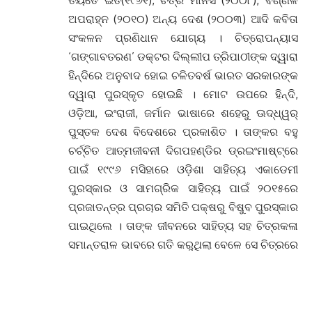
ତିୟତେ ଇତି(୧୯୬୧), ଚିତ୍ର ମାନସ (୨୦୦୮), ବର୍ଣ୍ଣିଳ
ଅପରାହ୍ନ (୨୦୧୦) ଅନ୍ୟ ଦେଶ (୨୦୦୩) ଆଦି କବିତା
ସଂକଳନ ପ୍ରଣିଧାନ ଯୋଗ୍ୟ । ଚିତ୍ରୋପନ୍ୟାସ
‘ଗଙ୍ଗାବତରଣ’ ଡକ୍ଟର ଦିଲ୍ଲୀପ ତ୍ରିପାଠୀଙ୍କ ଦ୍ୱାରା
ହିନ୍ଦିରେ ଅନୁବାଦ ହୋଇ ଚଳିତବର୍ଷ ଭାରତ ସରକାରଙ୍କ
ଦ୍ୱାରା ପୁରସ୍କୃତ ହୋଇଛି । ମୋଟ ଉପରେ ହିନ୍ଦି,
ଓଡ଼ିଆ, ଇଂରାଜୀ, ଜର୍ମାନ ଭାଷାରେ ଶହେରୁ ଊଦ୍ଧ୍ୱର୍
ପୁସ୍ତକ ଦେଶ ବିଦେଶରେ ପ୍ରକାଶିତ । ତାଙ୍କର ବହୁ
ଚର୍ଚ୍ଚିତ ଆତ୍ମଜୀବନୀ ଦିଗପହଣ୍ଡିର ଡ୍ରଇଂମାଷ୍ଟ୍ରେ
ପାଇଁ ୧୯୯୬ ମସିହାରେ ଓଡ଼ିଶା ସାହିତ୍ୟ ଏକାଡେମୀ
ପୁରସ୍କାର ଓ ସାମଗ୍ରିକ ସାହିତ୍ୟ ପାଇଁ ୨୦୧୫ରେ
ପ୍ରଜାତନ୍ତ୍ର ପ୍ରଚାର ସମିତି ପକ୍ଷରୁ ବିଷୁବ ପୁରସ୍କାର
ପାଇଥିଲେ । ତାଙ୍କ ଜୀବନରେ ସାହିତ୍ୟ ସହ ଚିତ୍ରକଳା
ସମାନ୍ତରାଳ ଭାବରେ ଗତି କରୁଥିଲା ବେଳେ ସେ ଚିତ୍ରରେ
ଯାହା ନକହି ପାରନ୍ତି ସେଇ ଅବ୍ୟକ୍ତ କଥା ଗୁଡ଼ିିକ
ସାହିତ୍ୟରେ ପ୍ରକାଶ କରିିଥାଆନ୍ତି । ସେ ଭଲଭାବେ
ଜାଣିଥିଲେ ଲେଖକମାନେ ଚିତ୍ରକରଙ୍କ ସଂପର୍କରେ