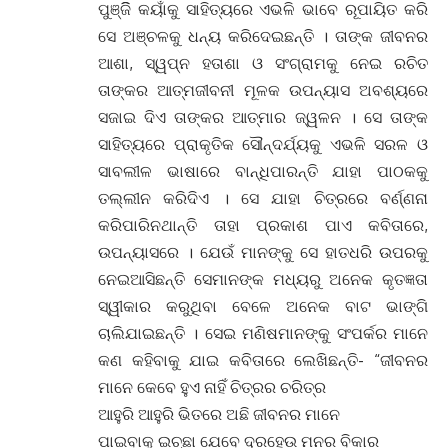
ପୁଞ୍ଜିି କୟାଁକୁ ସାହିତ୍ୟରେ ଏଭଳି ଭାବେ ରୂପାୟିତ କରି
ସେ ଅଞ୍ଚଳକୁ ଧନ୍ୟ କରିଦେଇଛନ୍ତି । ତାଙ୍କ ଜୀବନର
ଆଶା, ସ୍ୱପ୍ନ ହତାଶା ଓ ସଂଗ୍ରାମକୁ ନେଇ ରଚିତ
ତାଙ୍କର ଆତ୍ମଜୀବନୀ ମୂଳକ ଉପନ୍ୟାସ ଅବଶ୍ୟରେ
ସଜାଇ ଦିଏ ତାଙ୍କର ଆତ୍ମାର ଜ୍ୱଳନ । ସେ ତାଙ୍କ
ସାହିତ୍ୟରେ ପ୍ରାକୃତିକ ସୌନ୍ଦର୍ଯ୍ୟକୁ ଏଭଳି ସରଳ ଓ
ସାବଲୀଳ ଭାଷାରେ ବାନ୍ଧିପାରନ୍ତି ଯାହା ପାଠକକୁ
ତଲ୍ଲୀନ କରିଦିଏ । ସେ ଯାହା ଚିତ୍ରରେ ବର୍ଣ୍ଣନା
କରିପାରିନଥାନ୍ତି ତାହା ପ୍ରକାଶ ପାଏ କବିତାରେ,
ଉପନ୍ୟାସରେ । ଯେଉଁ ମାନଙ୍କୁ ସେ ହାତଧରି ଉପରକୁ
ନେଇଆସିଛନ୍ତି ସେମାନଙ୍କ ମଧ୍ୟରୁ ଅନେକ କୃତଜ୍ଞତା
ସ୍ୱୀକାର କରୁଥିବା ବେଳେ ଅନେକ ବାଟ ଭାଙ୍ଗି
ଚାଲିଯାଇଛନ୍ତି । ସେଇ ମଣିଷମାନଙ୍କୁ ସଂପର୍କର ମାନେ
କଣ କହିବାକୁ ଯାଇ କବିତାରେ ଲେଖିଛନ୍ତି- “ଜୀବନର
ମାନେ କେବେ ହୁଏ ନାହିଁ ଚିତ୍ରର ଚରିତ୍ର
ଆହୁରି ଆହୁରି ଭିତରେ ଅଛି ଜୀବନର ମାନେ
ପାଇବାକୁ ଇଚ୍ଛା ଯେବେ ଦୂରହେଉ ମନର ବିକାର