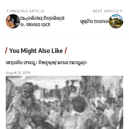
PREVIOUS ARTICLE
NEXT ARTICLE
ଆନ୍ତର୍ଜାତୀୟ ଚିତ୍ରଶିଳ୍ପୀ
ସୃଷ୍ଟିର ଅପମାନ
ଡ. ଦୀନନାଥ ପାଠୀ
You Might Also Like
ସମ୍ପର୍କର ଫଲଗୁ : ବିଷବୃକ୍ଷ/ ଛମାଣ ଆଠଗୁଣ୍ଠ
August 23, 2019