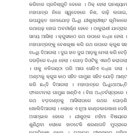
କରିବାର ପ୍ରତିଶ୍ରୁତି ଦେଲେ । ଠିକ୍ ହେଲା ଘନଶ୍ୟାମ
ମହାପାତ୍ର ନିଜେ ସ୍ୱଦେହରେ ନିଶ, ଦାଢ଼ି ଲଗାଇ,
ଉପଯୁକ୍ତ ଜାମାଯୋଡ଼ ପିନ୍ଧି ଯୀଶୁଖ୍ରୀଷ୍ଟ ଭୂମିକାରେ
ରଥାଋଢ଼ ହୋଇ ଅବତୀର୍ଣ୍ଣ ହେବେ । ଠାକୁରାଣୀ ଯାତ୍ରାର
ସମୟ ଆସିଲା । କ୍ରୁସକାଠ ରଥ ଉପରେ ବନ୍ଧା ହେଲା ।
ମହାପାତ୍ରଙ୍କୁ ବେଶଭୂଷା କରି ରଥ ଉପରେ କ୍ରୁଶ ସହ
ବାନ୍ଧି ଦିଆଗଲା । ଦୁଇ ହାତ ଦୁଇ ଆଡ଼କୁ ମେଲା କରି ବେଡ଼ି
ଦଉଡ଼ିରେ ବନ୍ଧା ହେଲା । ଗୋଡ଼ ଦିଓଟିକୁ ଏକାଠି କରାଗଲା
। ତାକୁ ନଳିଗଣ୍ଠା ପରି ଆଉ ସେରିଏ ବନ୍ଧା ଗଲା ।
ଅଣ୍ଟାକୁ କ୍ରୁସ କାଠ ସହିତ ଗାମୁଛା ସହିତ ଯୋଡ଼ି ଆଣ୍ଟ
କରି ଛନ୍ଦି ଦିଆଗଲା । ମହାପାତ୍ରେ ପିନ୍ଧିଥାଆନ୍ତି
ଫାଲଟାମରା ଗାମୁଛା ଖଣ୍ଡିଏ । ବିନା ଅନ୍ତର୍ବସ୍ତ୍ରରେ ।
ରଥ ବଡ଼ଦାଣ୍ଡକୁ ଆସିଲାପରେ ରଥର ଘୋଡ଼ଣି
ଖୋଲିଦିଆଗଲା । ଲୋକେ ଏ ନୂଆ କାଣ୍ଡକାରଖାନା ଦେଖି
ଅସମ୍ଭାଳ ହେଲେ । ଯୀଶୁଙ୍କ ମହିମା ବିଷୟରେ
ଶୁଣିଥିବା ଲୋକେ ହାତଟେକି ଶରଣାଗତି ମୁଦ୍ରାରେ
କୃପାଭିକ୍ଷା କଲେ । ରଥାଋଢ଼ ଯୀଶୁଙ୍କର ମହିମା