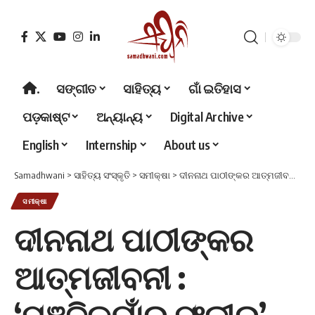
.
ସଙ୍ଗୀତ
ସାହିତ୍ୟ
ଗାଁ ଇତିହାସ
ପଡ଼କାଷ୍ଟ
ଅନ୍ୟାନ୍ୟ
Digital Archive
English
Internship
About us
Samadhwani
>
ସାହିତ୍ୟ ସଂସ୍କୃତି
>
ସମୀକ୍ଷା
>
ଦୀନନାଥ ପାଠୀଙ୍କର ଆତ୍ମଜୀବନୀ : ‘ପୁଞ୍ଜିକୟାଁର ଫକୀର’
ସମୀକ୍ଷା
ଦୀନନାଥ ପାଠୀଙ୍କର
ଆତ୍ମଜୀବନୀ :