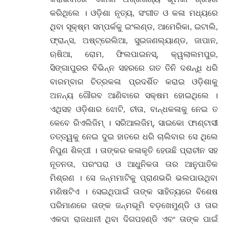
କରିଥିଲେ । ଓଡ଼ିଶା ନୃତ୍ୟ, ସଂଗୀତ ଓ କଳା ମଧ୍ୟରେ
ଥିବା ସୂକ୍ଷ୍ମ ସମ୍ପର୍କକୁ ଇଂଲଣ୍ଡ, ଆମେରିକା, ଇଟାଲି,
ଫ୍ରାନ୍ସ, ଅଷ୍ଟ୍ରେଲିଆ, ସୁଇଜଣଲ୍ୟାଣ୍ଡ, ଜାପାନ,
ଋଷିଆ, ରୋମ, ଫିଲପାଇନସ୍, କ୍ୱଲାଲମପୁର,
ସିଙ୍ଗାପୁରର ବିଭିନ୍ନ ସହରରେ ଗତ ତିନି ଦଶନ୍ଧି ଧରି
ବାରମ୍ବାର ଚିତ୍ରକଳା ପ୍ରଦର୍ଶିତ କରାଇ ଓଡ଼ିଶାକୁ
ଅନନ୍ୟ ଗୌରବ ଆଣିବାରେ ସକ୍ଷମ ହୋଇଥିଲେ ।
ଏଥିସହ ଓଡ଼ିଶାର ଝୋଟି, ଚୀତା, ବାନ୍ଧକଳାକୁ ନେଇ ତ
କେବେ ରିଏଲିଜିମ୍ । ସରିଆଲଜିମ୍, ସାଇକୋ ଫାଣ୍ଟାସୀ
ତତ୍ତ୍ୱକୁ ନେଇ ଦୁଇ ହାତରେ ଧରି ଚାଲିବାର ସେ ଥିଲେ
ନିପୁଣ ଶିଳ୍ପୀ । ତାଙ୍କର କଳାକୃତି ହେଉଛି ପ୍ରାଚୀନ ସହ
ନୂତନତା, ପରଂପରା ଓ ଆଧୁନିକତା ତାର ଆନୁପାତିକ
ମିଶ୍ରଣ । ସେ ଜନ୍ମମାଟିକୁ ପ୍ରାଣଭରି ଭଲପାଉଥିବା
ମଣିଷଟିଏ । ସେଇଥିପାଇଁ ତାଙ୍କ ସାହିତ୍ୟରେ ବିଶେଷ
ପରିମାଣରେ ତାଙ୍କ ଜନ୍ମଭୂମି ବଡ଼ଖେମୁଣ୍ଡି ଓ ତାର
ଏକଦା ରାଜଧାନୀ ଥିବା ଦିଗପହଣ୍ଡି ଏବଂ ତାଙ୍କ ପାଇଁ