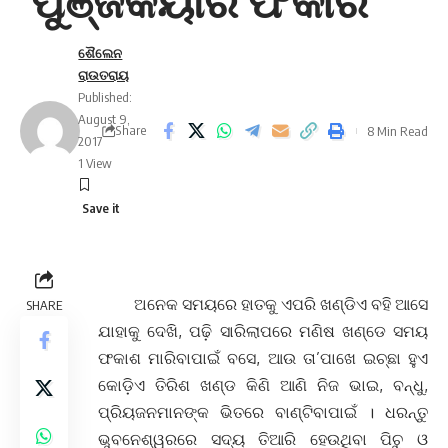
‘ପୁଞ୍ଜିକୟାଁର ଫକୀର’
ଶୈଲେନ
ରାଉତରାୟ
Published:
August 9,
Share
8 Min Read
2017
1 View
ଅନେକ ସମୟରେ ହାତକୁ ଏପରି ଖଣ୍ଡିଏ ବହି ଆସେ
SHARE
ଯାହାକୁ ଦେଖି, ପଢ଼ି ସାରିଲାପରେ ମଣିଷ ଖଣ୍ଡେ ସମୟ
ଫକାଶ ମାରିବାପାଇଁ ବସେ, ଆଉ ତା’ପାଖେ ଇଚ୍ଛା ହୁଏ
କୋଡ଼ିଏ ତିରିଶ ଖଣ୍ଡ କିଣି ଆଣି ନିଜ ଭାଇ, ବନ୍ଧୁ,
ପ୍ରିୟଜନମାନଙ୍କ ଭିତରେ ବାଣ୍ଟିବାପାଇଁ । ଧରନ୍ତୁ
ଭୁବନେଶ୍ୱରରେ ସଦ୍ୟ ତିଆରି ହେଉଥିବା ପିଚୁ ଓ