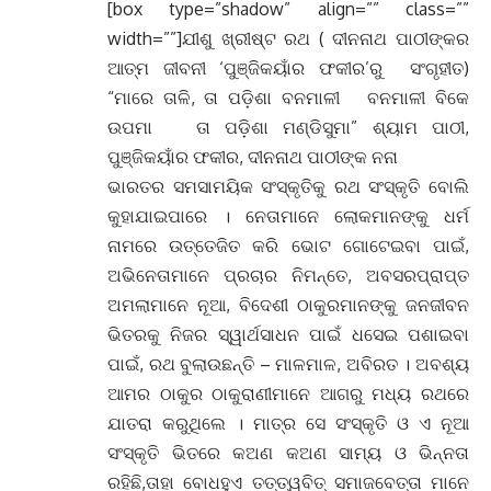
[box type=”shadow” align=”” class=””
width=””]ଯୀଶୁ ଖ୍ରୀଷ୍ଟ ରଥ ( ଦୀନନାଥ ପାଠୀଙ୍କର
ଆତ୍ମ ଜୀବନୀ ‘ପୁଞ୍ଜିକୟାଁର ଫକୀର’ରୁ ସଂଗୃହୀତ)
“ମାରେ ତାଳି, ତା ପଡ଼ିଶା ବନମାଳୀ ବନମାଳୀ ବିକେ
ଉପମା ତା ପଡ଼ିଶା ମଣ୍ଡିସୁମା” ଶ୍ୟାମ ପାଠୀ,
ପୁଞ୍ଜିକୟାଁର ଫକୀର, ଦୀନନାଥ ପାଠୀଙ୍କ ନନା
ଭାରତର ସମସାମୟିକ ସଂସ୍କୃତିକୁ ରଥ ସଂସ୍କୃତି ବୋଲି
କୁହାଯାଇପାରେ । ନେତାମାନେ ଲୋକମାନଙ୍କୁ ଧର୍ମ
ନାମରେ ଉତ୍ତେଜିତ କରି ଭୋଟ ଗୋଟେଇବା ପାଇଁ,
ଅଭିନେତାମାନେ ପ୍ରଚାର ନିମନ୍ତେ, ଅବସରପ୍ରାପ୍ତ
ଅମଲାମାନେ ନୂଆ, ବିଦେଶୀ ଠାକୁରମାନଙ୍କୁ ଜନଜୀବନ
ଭିତରକୁ ନିଜର ସ୍ୱାର୍ଥସାଧନ ପାଇଁ ଧସେଇ ପଶାଇବା
ପାଇଁ, ରଥ ବୁଲାଉଛନ୍ତି – ମାଳମାଳ, ଅବିରତ । ଅବଶ୍ୟ
ଆମର ଠାକୁର ଠାକୁରାଣୀମାନେ ଆଗରୁ ମଧ୍ୟ ରଥରେ
ଯାତରା କରୁଥିଲେ । ମାତ୍ର ସେ ସଂସ୍କୃତି ଓ ଏ ନୂଆ
ସଂସ୍କୃତି ଭିତରେ କଅଣ କଅଣ ସାମ୍ୟ ଓ ଭିନ୍ନତା
ରହିଛି,ତାହା ବୋଧହୁଏ ତତ୍ତ୍ୱବିତ୍ ସମାଜବେତ୍ତା ମାନେ