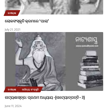
ସମୀକ୍ଷା
ଲୋକସଂସ୍କୃତି କ୍ରମରେ ‘ପାଲା’
July 21, 2021
ସମୀକ୍ଷା
ସାହିତ୍ୟ ସଂସ୍କୃତି
ନାଟ୍ୟଶାସ୍ତ୍ର: ପ୍ରଥମ ଅଧ୍ୟାୟ -(ନାଟ୍ୟୋତ୍ପତ୍ତି – 3)
June 11, 2024