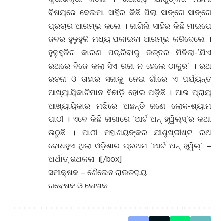
ବିଷୟରେ ବେଲମା ସାହିର କିଛି ପିଲା ସାଙ୍ଗେ ସାଙ୍ଗେ
ପ୍ରଚାର ଆରମ୍ଭ କଲେ । ଜାଗିଲି ସାହିର କିଛି ମାଇପେ
ଜବର ହୁଳୁହୁଳି ମଧ୍ୟ ପକାଇବା ଆରମ୍ଭ କରିଦେଲେ ।
ହୁଳୁହୁଳିର କାରଣ ପଚାରିବାରୁ ଉତ୍ତର ମିଳିଲା-‘ଯିଏ
ରଥରେ ବିଜେ କଲା ସିଏ ରଜା ନ ହେଲେ ଠାକୁର’ । ରଥ
ରଚନା ଓ ତାହାର ସଜାକୁ ନେଇ ଗାଁରେ ଏ ପର୍ଯ୍ୟନ୍ତ
ଆଖ୍ୟାୟିକାଟିମାନ ବିଛାଡ଼ି ହୋଇ ପଡ଼ିଛି । ଆଉ ପ୍ରାୟ
ଆଖ୍ୟାୟିକାର ମଝିରେ ଅଛନ୍ତି ଜଣେ ଲୋକ-ଶ୍ୟାମ
ପାଠୀ । ଏବେ କିଛି ଜାଗାରେ ‘ଆର୍ଟ ଅନ୍ ହ୍ୱିଲ୍ସ୍’ର କଥା
ଉଠୁଛି । ପାଠୀ ମହାଶୟଙ୍କର ଯୀଶୁଖ୍ରୀଷ୍ଟ ରଥ
ବୋଧହୁଏ ଥିଲା ଓଡ଼ିଶାର ପ୍ରଥମ ‘ଆର୍ଟ ଅନ୍ ହ୍ୱିଲ୍’ –
ଅର୍ଥାତ୍ ରଥକଳା ।[/box]
ସମୀକ୍ଷକ – ଶୈଲେନ ରାଉତରାୟ
ଗବେଷକ ଓ ଲେଖକ