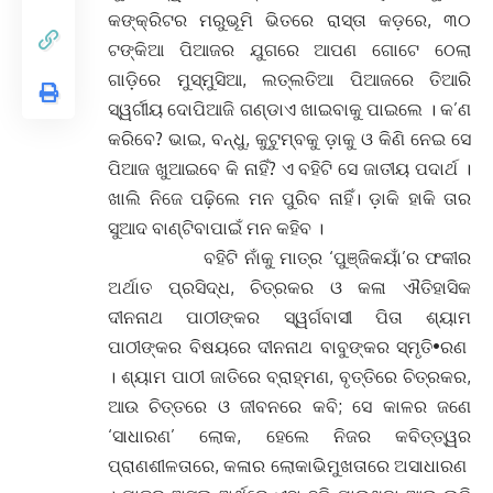
କଙ୍କ୍ରିଟର ମରୁଭୂମି ଭିତରେ ରାସ୍ତା କଡ଼ରେ, ୩୦
ଟଙ୍କିଆ ପିଆଜର ଯୁଗରେ ଆପଣ ଗୋଟେ ଠେଲା
ଗାଡ଼ିରେ ମୁସ୍ମୁସିଆ, ଲତ୍ଲତିଆ ପିଆଜରେ ତିଆରି
ସ୍ୱର୍ଗୀୟ ଦୋପିଆଜି ଗଣ୍ଡାଏ ଖାଇବାକୁ ପାଇଲେ । କ’ଣ
କରିବେ? ଭାଇ, ବନ୍ଧୁ, କୁଟୁମ୍ବକୁ ଡ଼ାକୁ ଓ କିଣି ନେଇ ସେ
ପିଆଜ ଖୁଆଇବେ କି ନାହିଁ? ଏ ବହିଟି ସେ ଜାତୀୟ ପଦାର୍ଥ ।
ଖାଲି ନିଜେ ପଢ଼ିଲେ ମନ ପୁରିବ ନାହିଁ। ଡ଼ାକି ହାକି ତାର
ସୁଆଦ ବାଣ୍ଟିବାପାଇଁ ମନ କହିବ ।
ବହିଟି ନାଁକୁ ମାତ୍ର ‘ପୁଞ୍ଜିକୟାଁ’ର ଫକୀର
ଅର୍ଥାତ ପ୍ରସିଦ୍ଧ, ଚିତ୍ରକର ଓ କଳା ଐତିହାସିକ
ଦୀନନାଥ ପାଠୀଙ୍କର ସ୍ୱର୍ଗବାସୀ ପିତା ଶ୍ୟାମ
ପାଠୀଙ୍କର ବିଷୟରେ ଦୀନନାଥ ବାବୁଙ୍କର ସ୍ମୃତି•ରଣ
। ଶ୍ୟାମ ପାଠୀ ଜାତିରେ ବ୍ରାହ୍ମଣ, ବୃତ୍ତିରେ ଚିତ୍ରକର,
ଆଉ ଚିତ୍ତରେ ଓ ଜୀବନରେ କବି; ସେ କାଳର ଜଣେ
‘ସାଧାରଣ’ ଲୋକ, ହେଲେ ନିଜର କବିତ୍ତ୍ୱର
ପ୍ରାଣଶୀଳତାରେ, କଳାର ଲୋକାଭିମୁଖତାରେ ଅସାଧାରଣ