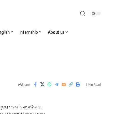
nglish
Internship
About us
Share
1 Min Read
ନୃତ୍ୟ ନାଟକ ‘ଚଣ୍ଡାଳିକା’ର
ିଷୟ । ବିଶେଷକରି ଏହାର ସମାଜ