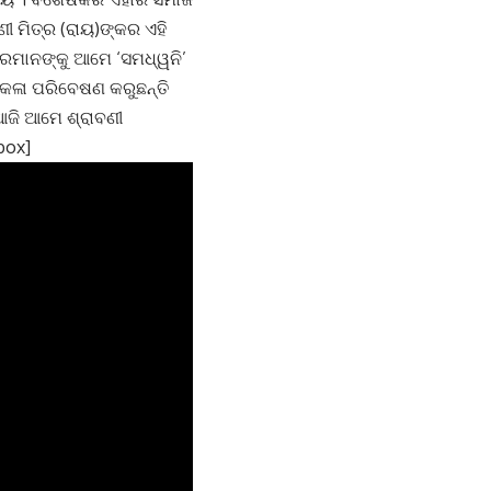
ବଣୀ ମିତ୍ର (ରାୟ)ଙ୍କର ଏହି
ାରମାନଙ୍କୁ ଆମେ ‘ସମଧ୍ୱନି’
ଛି କଳା ପରିବେଷଣ କରୁଛନ୍ତି
 ଆଜି ଆମେ ଶ୍ରାବଣୀ
box]