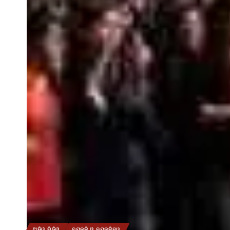
ଅଡ଼ିଓ ଭିଡିଓ
ବ୍ୟକ୍ତି ଓ ବ୍ୟକ୍ତିତ୍ୱ