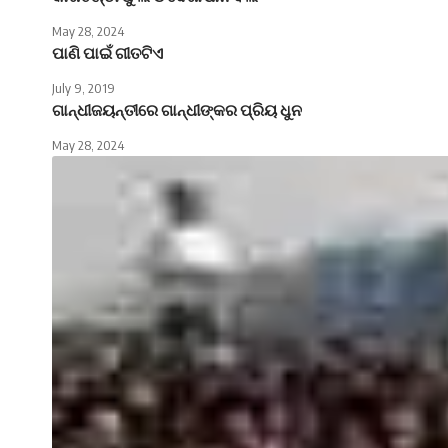
May 28, 2024
ପାଣି ପାଇଁ ଗୀତଟିଏ
July 9, 2019
ଗାନ୍ଧୀଜୟନ୍ତୀରେ ଗାନ୍ଧୀଙ୍କର ପ୍ରିୟ ଧୁନ
May 28, 2024