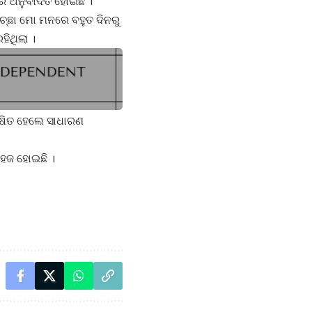
ରେ ଅନୁବାଦିତ ହୋଇଛି ।
ଚ୍ଛା ମୋ ମନରେ ବହୁତ ଦିନରୁ
ହିଥିଲା ।
େଷିତ ହେଲେ ସାଧାରଣ
ସହଜ ହୋଇଛି ।