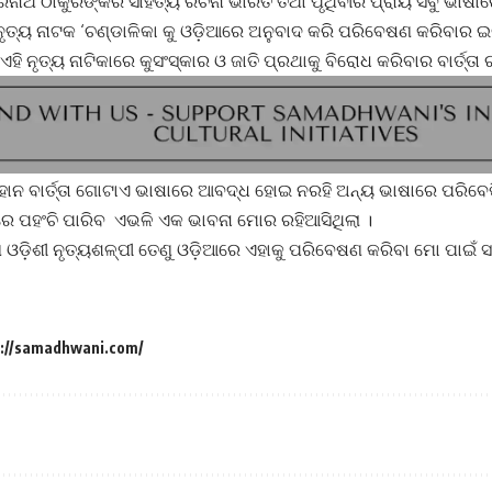
ଦ୍ରନାଥ ଠାକୁରଙ୍କର ସାହିତ୍ୟ ରଚନା ଭାରତ ତଥା ପୃଥିବୀର ପ୍ରାୟ ସବୁ ଭାଷା
ନୃତ୍ୟ ନାଟକ ‘ଚଣ୍ଡାଳିକା କୁ ଓଡ଼ିଆରେ ଅନୁବାଦ କରି ପରିବେଷଣ କରିବାର ଇ
 ଏହି ନୃତ୍ୟ ନାଟିକାରେ କୁସଂସ୍କାର ଓ ଜାତି ପ୍ରଥାକୁ ବିରୋଧ କରିବାର ବାର୍ତ୍ତା ର
ମହାନ ବାର୍ତ୍ତା ଗୋଟାଏ ଭାଷାରେ ଆବଦ୍ଧ ହୋଇ ନରହି ଅନ୍ୟ ଭାଷାରେ ପରିବ
 ପହଂଚି ପାରିବ ଏଭଳି ଏକ ଭାବନା ମୋର ରହିଆସିଥିଲା ।
େ ଓଡ଼ିଶୀ ନୃତ୍ୟଶଳ୍ପୀ ତେଣୁ ଓଡ଼ିଆରେ ଏହାକୁ ପରିବେଷଣ କରିବା ମୋ ପାଇଁ 
p://samadhwani.com/