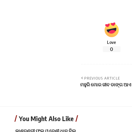
Love
0
PREVIOUS ARTICLE
ମହୁରି ମୋର ଜୀବ ଡାଙ୍ଗ ଆଏ 
You Might Also Like
କାଶତଣ୍ଡୀ ଫୁଲ ଓ ଦେଶୀ ଧାନ ବିଲ