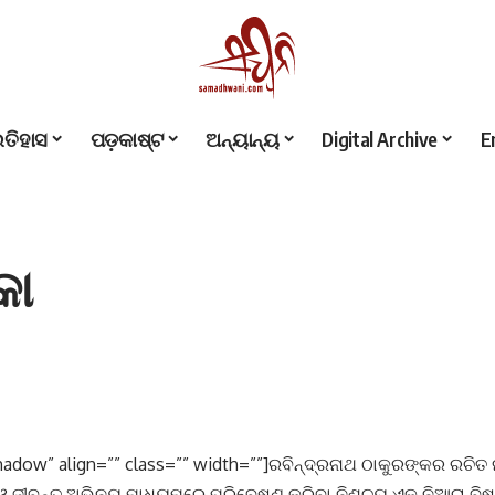
ଇତିହାସ
ପଡ଼କାଷ୍ଟ
ଅନ୍ୟାନ୍ୟ
Digital Archive
E
କା
adow” align=”” class=”” width=””]ରବିନ୍ଦ୍ରନାଥ ଠାକୁରଙ୍କର ରଚିତ 
ତ୍ୟ ଓ ଜୀବନ୍ତ ଅଭିନୟ ମାଧ୍ୟମରେ ପରିବେଷଣ କରିବା ନିଶ୍ଚୟ ଏକ ନିଆରା ବ