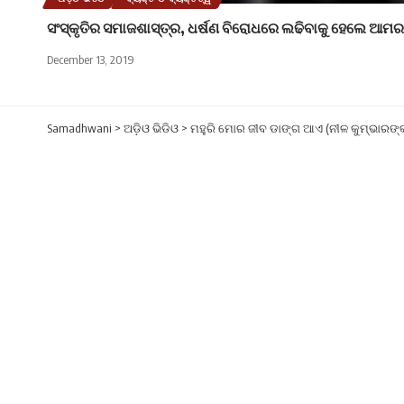
ସଂସ୍କୃତିର ସମାଜଶାସ୍ତ୍ର, ଧର୍ଷଣ ବିରୋଧରେ ଲଢିବାକୁ ହେଲେ ଆ
December 13, 2019
Samadhwani
>
ଅଡ଼ିଓ ଭିଡିଓ
>
ମହୁରି ମୋର ଜୀବ ଡାଙ୍ଗ ଆଏ (ନୀଳ କୁମ୍ଭାରଙ୍
ଅଡ଼ିଓ ଭିଡିଓ
ମହୁରି ମୋର ଜୀବ ଡାଙ୍
ଗୋପବନ୍ଧୁ ଶିକା
Published: November 9, 2019
[box type=”sh
କରନ୍ତି ବାଦ୍ୟକ
SHARE
ଆର୍ଥିକ ଓ ସାମାଜ