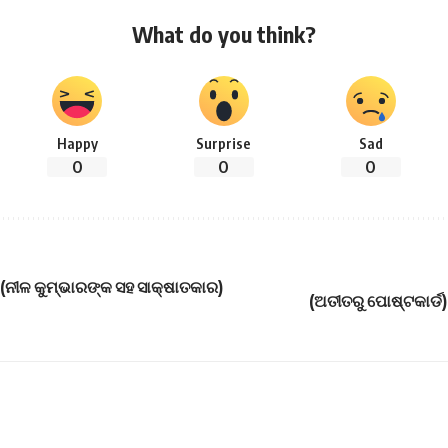
What do you think?
Happy
Surprise
Sad
0
0
0
(ନୀଳ କୁମ୍ଭାରଙ୍କ ସହ ସାକ୍ଷାତକାର)
(ଅତୀତରୁ ପୋଷ୍ଟକାର୍ଡ)