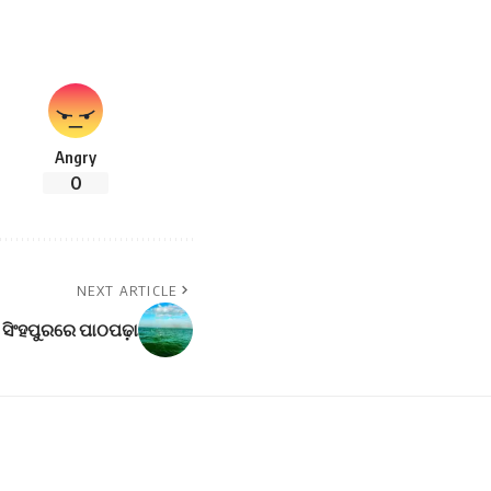
Angry
0
NEXT ARTICLE
 ସିଂହପୁରରେ ପାଠପଢ଼ା