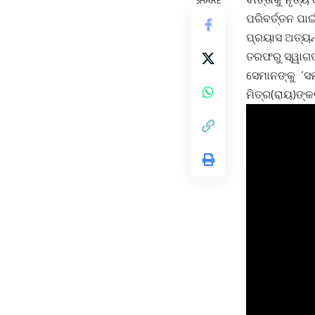
SHARE
ପରିବର୍ତ୍ତନ ପାଇ
ପ୍ରୟାସ ଅତ୍ୟନ
ତରଫରୁ ସ୍ୱାଗତ କ
ସେମାନଙ୍କୁ ‘ସମ
ମିତ୍ର(ରାୟ)ଙ୍କ