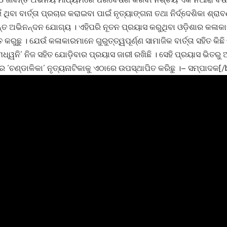
ଁ ଥିବା ବାର୍ତ୍ତା ପ୍ରଚାର କରାଇବା ପାଇଁ ନୃତ୍ୟାଙ୍ଗନା ତଥା ନିର୍ଦ୍ଦେଶିକା ଶ୍ରା
୍ତ ଅଭିନନ୍ଦନ ଯୋଗ୍ୟ । ଏହିପରି ନୂତନ ପ୍ରୟାସ କରୁଥିବା ଓଡ଼ିଶାର କଳାକ
ରୁଛୁ । ଯେଉଁ କଳାକାରମାନେ ଗୁରୁତ୍ତ୍ୱପୂର୍ଣ୍ଣ ସାମାଜିକ ବାର୍ତ୍ତା ସହିତ କି
ଧ୍ୱନି’ ନିଜ ସହିତ ଯୋଡ଼ିବାର ପ୍ରୟାସ ଜାରୀ ରଖିଛି । ସେହି ପ୍ରୟାସ ଭିତରୁ
ର ‘ଚଣ୍ଡାଳିକା’ ନୃତ୍ୟନାଟିକାକୁ ଏଠାରେ ଉପସ୍ଥାପିତ କରିଛୁ ।– ସମ୍ପାଦକ[/