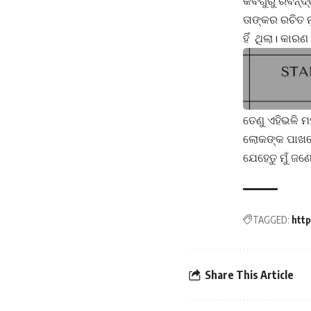
କବିଗୁରୁ ରବିନ୍
ତାଙ୍କର ରଚିତ 
ହିଁ ଥିଲା। କାରଣ
ତେଣୁ ଏହିଭଳି 
ଲୋକଙ୍କ ପାଖରେ
ଯେହେତୁ ମୁଁ ଜଣ
TAGGED:
htt
Share This Article