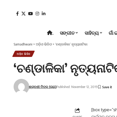
.
ସଙ୍ଗୀତ
ସାହିତ୍ୟ
ଗାଁ 
Samadhwani
>
ଅଡ଼ିଓ ଭିଡିଓ
>
‘ଚଣ୍ଡାଳିକା’ ନୃତ୍ୟନାଟିକା
ଅଡ଼ିଓ ଭିଡିଓ
‘ଚଣ୍ଡାଳିକା’ ନୃତ୍ୟନାଟି
ଶ୍ରାବଣୀ ମିତ୍ର (ରାୟ)
Published: November 12, 2019
[box type=”sh
ବାର୍ତ୍ତାକୁ ନୃ