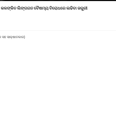
ମର କଳଙ୍କିତ ଲିଙ୍ଗଗତ ବୈଷମ୍ୟ ବିରୋଧରେ ଲଢିବା ଜରୁରୀ
କ ସହ ସାକ୍ଷାତକାର)
ଗ ଆଏ (ନୀଳ କୁମ୍ଭାରଙ୍କ 
adow” align=”” class=”” width=””]
ଗଁଡାବାଜା
ରେ ମହୁରିଆ ଭରିଥାଏ ସ୍
ାରମାନେ I ଆଜିକାଲି କିନ୍ତୁ ମହୁରି ବାଦକ ଧିରେ ଧିରେ ଲୋପ ପାଇବାକୁ ବସିଲ
ିକ ବୋଲି ଅନୁଧ୍ୟାନରୁ ଜଣାଯାଏ I ମହୁରିଆ ନୀଳ କୁମ୍ଭାରଙ୍କ ନିଜ ମୁହଁରୁ ଏହି