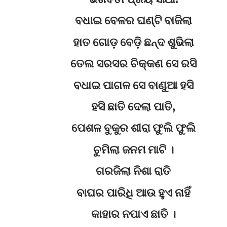
ବଧାଇ ବେଳର ଘଣ୍ଟି ବାଜିଲା
ହାତ ଗୋଡ଼ ବେଡ଼ି ଛନ୍ଦ ଶୁଭିଲା
ତେଲ ସରସର ଚିକ୍କଣ ସେ ରସି
ବଧାଇ ପାଗଳ ସେ ବାଣୁଆ ହସି
ହସି ଛାତି ଦେଲା ପାତି,
ପେଶଳ ବୁକୁର ଶୀରା ଫୁଲି ଫୁଲି
ଚୁମିଲା ଜନମ ମାଟି ।
ଗରଜିଲା ନିଶା ରାତି
ବାଘର ପାରିଧି ଆଉ ହୁଏ ନାହିଁ
କାହାର ନପାଏ ଛାତି ।