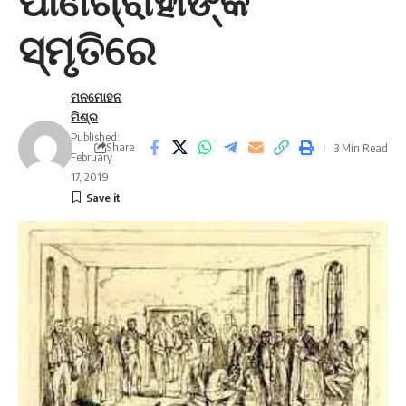
ପାଣିଗ୍ରାହୀଙ୍କ
ସ୍ମୃତିରେ
ମନମୋହନ
ମିଶ୍ର
Published:
Share
3 Min Read
February
17, 2019