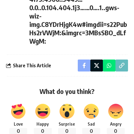
0.0..0.104.404.1j3……0….1..gws-
wiz-
img.C8YDrHjgK4w#imgdii=s22Pub
Hs2rVWjM:&imgrc=3MBsSBO_dLf
WgM:
Share This Article
What do you think?
Love
Happy
Surprise
Sad
Angry
0
0
0
0
0