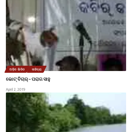
ଅଡ଼ିଓ ଭିଡିଓ
ସାହିତ୍ୟ
ଭୋଟ୍ ବିଚାର୍ – ପରାଗ ସାହୁ
April 2, 2019