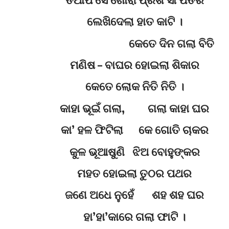
ଲେଖିଦେଲା ହାତ କାଟି ।
କେତେ ଦିନ ଗଲା ବିତି
ମଣିଷ – ବାଘର ହୋଇଲା ଶିକାର
କେତେ ଲୋକ ନିତି ନିତି ।
କାହା ଭୂଇଁ ଗଲା, ଗଲା କାହା ଘର
କା’ ହଳ ଫିଟିଲା କେ ଗୋତି ଚାକର
କୁଳ ଭୂଆଷୁଣି ଝିଅ ବୋହୁଙ୍କର
ମହତ ହୋଇଲା ତୁଠର ପଥର
ଜଣେ ଅଧେ ନୁହେଁ ଶହ ଶହ ଘର
ହା’ହା’କାରେ ଗଲା ଫାଟି ।