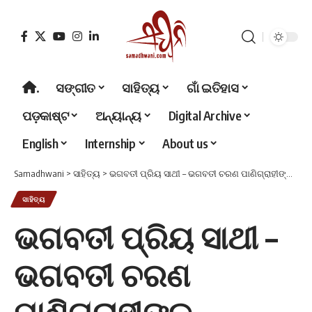
.
ସଙ୍ଗୀତ
ସାହିତ୍ୟ
ଗାଁ ଇତିହାସ
ପଡ଼କାଷ୍ଟ
ଅନ୍ୟାନ୍ୟ
Digital Archive
English
Internship
About us
Samadhwani
>
ସାହିତ୍ୟ
>
ଭଗବତୀ ପ୍ରିୟ ସାଥୀ – ଭଗବତୀ ଚରଣ ପାଣିଗ୍ରାହୀଙ୍କ ସ୍ମୃତିରେ
ସାହିତ୍ୟ
ଭଗବତୀ ପ୍ରିୟ ସାଥୀ –
ଭଗବତୀ ଚରଣ