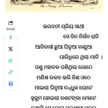
ଭଗବତୀ ପ୍ରିୟ ସାଥୀ
SHARE
ସେ ଦିନ ନିର୍ଜନ ରାତି
ଆଦିବାସୀ ଛୁଆ ଘିନୁଆ ବାଣୁଆ
ପାରିଧିରେ ଥିଲା ମାତି ।
ପଶୁ ମହାବଳ ପଶିଥିଲା ଗୋଠେ
ମଣିଷ ରକତ ଭରି ନିଶ ଓଠେ
ମାଇଲା ଘିନୁଆ ବନ୍ଧୁକ ଚୋଟେ
ହୁକୁମ ହୋଇଲା ଦଶଟଙ୍କା ମୋଟେ
ତଥାପି ସେ ଗୋରା ପ୍ରଶଂସା ପତର