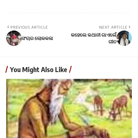
PREVIOUS ARTICLE
NEXT ARTICLE
କହେଲେ କଥାନୀ ଗାଏଲେଁ
ସଂଚାର ଲୋକକଳା
ଗୀତ
You Might Also Like