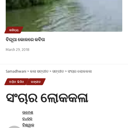
ସାହିତ୍ୟ
ବିରୂପା କୋଳରେ କବିତା
March 29, 2018
Samadhwani
>
କଳା ସଙ୍ଗୀତ
>
ସଙ୍ଗୀତ
>
ସଂଚାର ଲୋକକଳା
ଅଡ଼ିଓ ଭିଡିଓ
ସଙ୍ଗୀତ
ସଂଚାର ଲୋକକଳା
ଉମେଶ
ଚନ୍ଦ୍ର
ବିଶ୍ୱାଳ