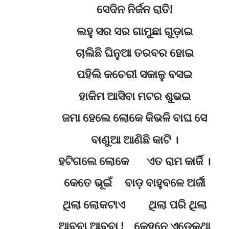
ସେଦିନ ନିର୍ଜନ ରାତି!
ଲହୁ ସର ସର ଗାମୁଛା ଗୁଡ଼ାଇ
ଚାଲିଛି ଘିନୁଆ ତରବର ହୋଇ
ପହିଲି କଚେରୀ ସକାଳୁ ବସଇ
ହାକିମ ଆସିବା ମଟର ଶୁଭଇ
ଜମା ହେଲେ ଲୋକେ କିଭଳି ବାଘ ସେ
ବାଣୁଆ ଆଣିଛି କାଟି ।
ହଟିଗଲେ ଲୋକେ ଏତ ରାମ କାର୍ଜି ।
କେତେ ଭୂଇଁ ବାଡ଼ ବାହୁବଳେ ଅର୍ଜୀ
ଥିଲା ଲୋକଟାଏ ଥିଲା ପରି ଥିଲା
ଆବ୍ବା ଆବ୍ବା ! କେହ୍ନେ ଏଡ଼େକଥା