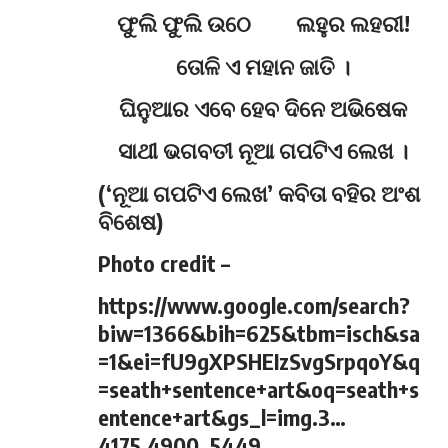
ଫୁଲି ଫୁଲି ଉଠେ ଲହୁର ଲହରୀ!
ତୋଳି ଏ ମହାନ ଜାତି ।
ଘିନୁଆର ଏବେ ହେବ ଦିନେ ଅଭିଷେକ
ସାଥୀ ଭଗବତୀ ନୂଆ ଗପଟିଏ ଲେଖ ।
(‘ନୂଆ ଗପଟିଏ ଲେଖ’ କବିତା ବହିର ଅଂଶ
ବିଶେଷ)
Photo credit –
https://www.google.com/search?
biw=1366&bih=625&tbm=isch&sa
=1&ei=fU9gXPSHEIzSvgSrpqoY&q
=seath+sentence+art&oq=seath+s
entence+art&gs_l=img.3…
4175.4900..5449…