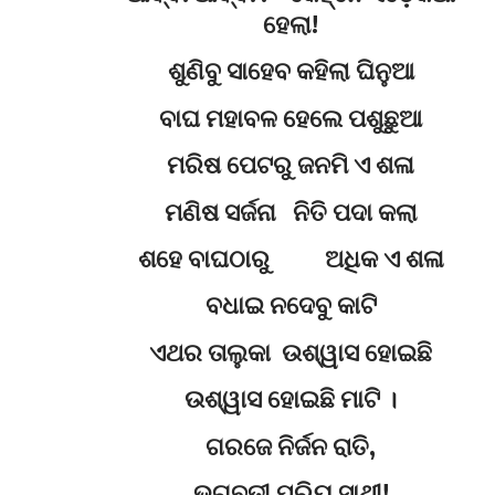
ହେଲା!
ଶୁଣିବୁ ସାହେବ କହିଲା ଘିନୁଆ
ବାଘ ମହାବଳ ହେଲେ ପଶୁଛୁଆ
ମରିଷ ପେଟରୁ ଜନମି ଏ ଶଳା
ମଣିଷ ସର୍ଜନା ନିତି ପଦା କଲା
ଶହେ ବାଘଠାରୁ ଅଧିକ ଏ ଶଳା
ବଧାଇ ନଦେବୁ କାଟି
ଏଥର ତାଲୁକା ଉଶ୍ୱାସ ହୋଇଛି
ଉଶ୍ୱାସ ହୋଇଛି ମାଟି ।
ଗରଜେ ନିର୍ଜନ ରାତି,
ଭଗବତୀ ପ୍ରିୟ ସାଥୀ!