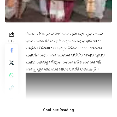
ଓଡିଶା ସୀମାନ୍ତ ଛତିଶଗଡର ପ୍ରସିଦ୍ଧ ଯୁବ ସଂଚାର
ବାଦକ ଗଣପତି ଦାସ୍ ଓରଫ୍ ଗଣପତ୍ ବାହାକ ଏବେ
SHARE
ପଶ୍ଚିମ ଓଡିଶାରେ ବେଶ୍ ପରିଚିତ । ଆମ ଅଂଚଳର
ପ୍ରାଚୀନ ଲୋକ କଳା ଭାବରେ ପରିଚିତ ସଂଚାର ଲୁପ୍ତ
ପ୍ରାୟ ହେବାକୁ ବସିଥିବା ବେଳେ ଛତିଶଗଡ ରେ ଏହି
କଳାକୁ ଯୁବ କଳାକାର ମାନେ ଆଦରି ନେଇଛନ୍ତି ।
Continue Reading