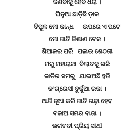
ଜିଣିବାକୁ ହେବ ଧରା ।
ଘିନୁଆ ଛାଡ଼ିଛି ଡ଼ାକ
ବିପୁଳ ମୋ କାନ୍ଧ ଉପରେ ଏ ପଟେ
ମୋ ଜାତି ନିଶାଣ ଟେକ ।
ଶିଆଳର ପରି ପଳାଉ ଶେଠଜୀ
ମରୁ ମହାରାଜା ବିଲାତକୁ ଭଜି
ଜାତିର ସମରୁ ଯାଇଅଛି ହଜି
କଂଗ୍ରେସୀ ବୁର୍ଜୁଆ ରଜା ।
ଆଜି ନୂଆ କରି ଜାତି ଗଢ଼ା ହେବ
ବଜାଅ ସମର ବାଜା ।
ଭଗବତୀ ପ୍ରିୟ ସାଥୀ