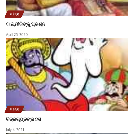
ସାହିତ୍ୟ
ବାଲ୍ମୀକିଙ୍କୁ ପ୍ରଶ୍ନ
April 25, 2020
ସାହିତ୍ୟ
ଚିତ୍ରଗୁପ୍ତଙ୍କ ହସ
July 4, 2021