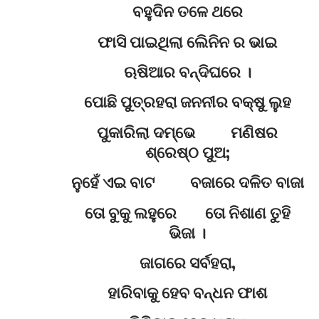
ବହୁଦିନ ତଳେ ଥରେ
ଫାସି ପାଇଥିଲା ଲେିନିନ ର ଭାଇ
ଋଷିଆର ବନ୍ଦିଘରେ ।
ପୋଛି ପୁତ୍ରହରା ଜନନୀର ବକ୍ଷୁ ଲୁହ
ପୁକାରିଲା ଦମ୍ଭେ ମଣିଷର
ଶ୍ରେଷ୍ଠ ପୁଅ;
ନୁହେଁ ଏଇ ବାଟ ବଜାରେ ଦଳିତ ବାଜା
ତୋ ବୁକୁ ଲହୁରେ ତୋ ନିଶାଣ ତୁହି
ଭିଜା ।
ଜାଗରେ ସର୍ବହରା,
ହାରିବାକୁ ହେବ ବନ୍ଧନ ଫାଶ