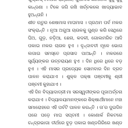
କାନ୍ଦଣା । ଟିକେ ଜଗି ରଖି ଖର୍ଚ୍ଚକଲେ ଖାଦ୍ୟାଭାବ
ହୁଅନ୍ତାନି ।
ଶୀତ ଋତୁର ଶେଷମାସ ମାଘମାସ । ପ୍ରଥମ ପର୍ବ ମକର
ସଂକ୍ରାନ୍ତି । ନୂଆ ଅରୁଆ ଚାଉଳକୁ ଗୁଣ୍ଡ କରି ସେଥିରେ
ଘିଅ, ଗୁଡ଼, ନଡ଼ିଆ, ଛେନା, କଦଳୀ, ଗୋଲମରିଚ ଆଦି
ପକାଇ ମକର ଚାଉଳ ହୁଏ । ବୃନ୍ଦାବତୀ ମୂଳେ ଭୋଗ
ଲଗାଇ ସମସ୍ତେ ପ୍ରସାଦ ପାଆନ୍ତି । ମକରରେ
ସୂର୍ଯ୍ୟଙ୍କର ଉତ୍ତରାୟଣ ହୁଏ । ଦିନ ଧିରେ ଧିରେ ବଡ଼
ହୁଏ । ଏହି ମାସର ପ୍ରତ୍ୟେକ ସୋମବାର ଦିନ ବ୍ରତ
ପାଳନ କରାଯାଏ । ଶୁକ୍ଳ ପକ୍ଷ ପଞ୍ଚମୀକୁ ଶ୍ରୀ
ପଞ୍ଚମୀ କୁହାଯାଏ ।
ଏହି ଦିନ ବିଦ୍ୟାଦାତ୍ରୀ ମା ସରସ୍ୱତୀଙ୍କର ପୂଜାଅର୍ଚ୍ଚନା
କରାଯାଏ । ବିଦ୍ୟାଳୟମାନଙ୍କରେ ଶିକ୍ଷାର୍ଥୀମାନେ ମହା
ସମାରୋହରେ ଏହି ପର୍ବଟି ପାଳନ କରନ୍ତି । ତା’ର ଦୁଇଦିନ
ପରେ ପଡ଼େ ମାଘ ସପ୍ତମୀ । କୋଣାର୍କ ନିକଟରେ
ଚନ୍ଦ୍ରଭାଗା ତୀର୍ଥରେ ବୁଡ଼ ପକାଇ ଖଣ୍ଡଗିରିରେ ଖଣ୍ଡ