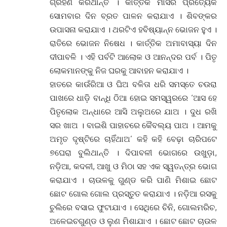
ଗ୍ରହଣ କରିଥାନ୍ତି । କାର୍ତ୍ତିକ ମାସର ପ୍ରତ୍ୟେକ
ସୋମବାର ଦିନ ବ୍ରତ ପାଳନ କରାଯାଏ । ଶିବଙ୍କର
ଉପାସନା କରାଯାଏ । ଥରଟିଏ ହବିଷ୍ୟାନ୍ନ ଭୋଜନ ହୁଏ ।
ରାତିରେ ଭୋଜନ ନିଷେଧ । କାର୍ତ୍ତିକ ଅମାବାସ୍ୟା ଦିନ
ଦୀପାବଳି । ଏହି ପର୍ବଟି ଆଲୋକ ଓ ଆନନ୍ଦର ପର୍ବ । ପିତୃ
ଲୋକମାନଙ୍କୁ ନିଜ ଘରକୁ ଆବାହନ କରାଯାଏ ।
ହାତରେ କାଉଁରିଆ ଓ ଘିଅ ବଳିତା ଧରି ସମସ୍ତେ ଚଉରା
ପାଖରେ ଧାଡ଼ି ବାନ୍ଧି ଠିଆ ହୋଇ ସମସ୍ୱରରେ ‘ଆସ ହେ
ପିତୃଲୋକ ଅନ୍ଧାରେ ଆସି ଅଲୁଅରେ ଯାଅ । ଦୁଧ ରଖି
ସର ଖାଅ । ବାଇଶି ପାହାଚରେ କୈବଲ୍ୟ ପାଅ । ଆମକୁ
ଅମୃତ ଦୃଷ୍ଟିରେ ଚାହିଁଥାଅ’ କହି କହି ବେଢ଼ା ଚାରିପଟେ
୭ଘେରା ବୁଲିଥାନ୍ତି । ଦିପାବଳୀ ଭୋଗରେ ଉଖୁଡ଼ା,
ନଡ଼ିଆ, କଦଳୀ, ଆଖୁ ଓ ମିଠା ସହ ଏକ ସ୍ୱତନ୍ତ୍ର ଭୋଗ
କରାଯାଏ । ଚାଉଳକୁ ଗୁଣ୍ଡ କରି ପାଣି ମିଶାଇ ଛୋଟ
ଛୋଟ ଗୋଲ ଗୋଲ ପ୍ରସ୍ତୁତ କରାଯାଏ । ନଡ଼ିଆ ରସକୁ
ଚୁଲିରେ ବସାଇ ଫୁଟାଯାଏ । ସେଥିରେ ଚିନି, ଗୋଲମରିଚ,
ଅଳେଇଚଗୁଣ୍ଡ ଓ ଲୁଣ ମିଶାଯାଏ । ଛୋଟ ଛୋଟ ଚାଉଳ