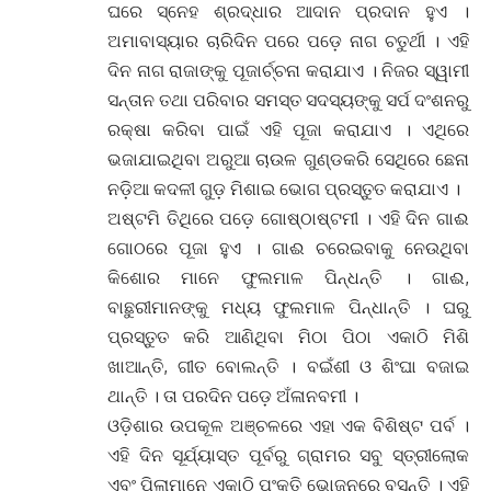
ଘରେ ସ୍ନେହ ଶ୍ରଦ୍ଧାର ଆଦାନ ପ୍ରଦାନ ହୁଏ ।
ଅମାବାସ୍ୟାର ଚାରିଦିନ ପରେ ପଡ଼େ ନାଗ ଚତୁର୍ଥୀ । ଏହି
ଦିନ ନାଗ ରାଜାଙ୍କୁ ପୂଜାର୍ଚ୍ଚନା କରାଯାଏ । ନିଜର ସ୍ୱାମୀ
ସନ୍ତାନ ତଥା ପରିବାର ସମସ୍ତ ସଦସ୍ୟଙ୍କୁ ସର୍ପ ଦଂଶନରୁ
ରକ୍ଷା କରିବା ପାଇଁ ଏହି ପୂଜା କରାଯାଏ । ଏଥିରେ
ଭଜାଯାଇଥିବା ଅରୁଆ ଚାଉଳ ଗୁଣ୍ଡକରି ସେଥିରେ ଛେନା
ନଡ଼ିଆ କଦଳୀ ଗୁଡ଼ ମିଶାଇ ଭୋଗ ପ୍ରସ୍ତୁତ କରାଯାଏ ।
ଅଷ୍ଟମି ତିଥିରେ ପଡ଼େ ଗୋଷ୍ଠାଷ୍ଟମୀ । ଏହି ଦିନ ଗାଈ
ଗୋଠରେ ପୂଜା ହୁଏ । ଗାଈ ଚରେଇବାକୁ ନେଉଥିବା
କିଶୋର ମାନେ ଫୁଲମାଳ ପିନ୍ଧନ୍ତି । ଗାଈ,
ବାଛୁରୀମାନଙ୍କୁ ମଧ୍ୟ ଫୁଲମାଳ ପିନ୍ଧାନ୍ତି । ଘରୁ
ପ୍ରସ୍ତୁତ କରି ଆଣିଥିବା ମିଠା ପିଠା ଏକାଠି ମିଶି
ଖାଆନ୍ତି, ଗୀତ ବୋଲନ୍ତି । ବଇଁଶୀ ଓ ଶିଂଘା ବଜାଇ
ଥାନ୍ତି । ତା ପରଦିନ ପଡ଼େ ଅଁଳାନବମୀ ।
ଓଡ଼ିଶାର ଉପକୂଳ ଅଞ୍ଚଳରେ ଏହା ଏକ ବିଶିଷ୍ଟ ପର୍ବ ।
ଏହି ଦିନ ସୂର୍ଯ୍ୟାସ୍ତ ପୂର୍ବରୁ ଗ୍ରାମର ସବୁ ସ୍ତ୍ରୀଲୋକ
ଏବଂ ପିଲାମାନେ ଏକାଠି ପଂକ୍ତି ଭୋଜନରେ ବସନ୍ତି । ଏହି