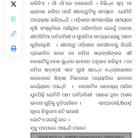
କରିଦିଏ । ଗାଁ ଗାଁ’ରେ ବଣଭୋଜି । ବିଭିନ୍ନ ସ୍ଥ୍ାନ
ଭ୍ରମଣ କରିବା ପାଇଁ ଶୀତଋତୁଟିକୁ ସମସ୍ତେ ଯେମିତି
ଅପେକ୍ଷା କରିଥାନ୍ତି । ଓଡ଼ିଶାର ସମସାମୟିକ ସମୟରେ
କୃଷି ସଂସ୍କୃତିରେ ଆସିଥିବା ପରିବର୍ତ୍ତନ ଯୋଗୁଁ ଅନେକ
ଶୀତଦିନିଆ ପର୍ବପର୍ବାଣୀ ଓ ସୁଆଦିଆ ଖାଦ୍ୟପେୟକୁ ଆମେ
ଭୁଲିଗଲୁଣି । ଶୀତଋତୁ ଓଡ଼ିଶାର ଜନଜୀବନକୁ କିପରି
ପ୍ରଭାବିତ କରେ ଡଃ ନମିତା ଷଡ଼ଙ୍ଗୀଙ୍କର ଏହି
ଲେଖାଟିରୁ ବେଶ ସୁନ୍ଦର ଭାବରେ ଅନୁଭବ କରିହୁଏ । ଡଃ
ନମିତା ଷଡ଼ଙ୍ଗୀ ଏବେ ପୁରୀ ସାମନ୍ତ ଚନ୍ଦ୍ରଶେଖର
କଲେଜରେ ଶିକ୍ଷା ବିଭାଗରେ ଅଧ୍ୟାପିକା ଭାବରେ
କାର୍ଯ୍ୟରତ ଅଛନ୍ତି । ଲେଖାଟିର ଉଦେଶ୍ୟ ଆଜିର
ଯୁବପିଢ଼ି ଯେମିତି ଆମ ପର୍ବପର୍ବାଣୀ ପଛରେ ଥିବା ଅସଲ
ଭାବନା ଗୁଡ଼ିକୁ ବୁଝିପାରିବେ । -ସମ୍ପାଦକ[/box]
ରୂପେ ନିରୁପମା ଛଟି ଭଉଣୀ
ଗୋଟିଏ ଗରଭୁଁ ଜାତ ।
ମୃଦୁ ପଦପାତେ ଆସନ୍ତି ମରତେ