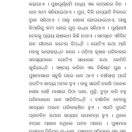
କରାଯାଏ । ପୁଷପୂର୍ଣ୍ଣମି ମଧ୍ୟ ଏକ ଉତ୍ସବର ଦିନ ।
ଧାନ କଟା ସରିଯାଇଥାଏ । ମୁଗ, ବିରି ଇତ୍ୟାଦି ବିଲରେ
ବୁଣା ସରିଥାଏ । ଆଳୁ ଖୋଳା ହୋଇଯାଇଥାଏ, ଆଖୁ
କିଆରିରୁ କଟା ହୋଇ ଗୁଡ଼ ରନ୍ଧା ସରିଥାଏ । ପୂର୍ଣ୍ଣମୀ
ବେଳକୁ ପ୍ରାୟ ଚାଷକାମ କିଛି ନଥାଏ । ସମସ୍ତେ ଏହିଦିନ
ନାଚ ଗୀତରେ କଟେଇ ଦିଅନ୍ତି । ଗୋଟିଏ କଥା ଆଜି
ମନକୁ ଭାରାକ୍ରାନ୍ତ କରେ । ଓଡ଼ିଆ କୃଷକ ପରିବାରର
ସଦସ୍ୟମାନେ ଗୋଟିଏ ସାଧାରଣ କଥା କେମିତି
ଭୁଲିଯାନ୍ତି । ସଞ୍ଚୟ କରିବା ଏକ ବିଶିଷ୍ଟ ଗୁଣ ।
ପୁଷମାସରେ ସବୁରି ଘରେ ଧାନ ଥାଏ । ବର୍ଷସାରା ପାଇଁ
ଥରଟିଏ ଖାଦ୍ୟ ଅମଳ ହୁଏ । ତାକୁ ସାଇତି ନରଖି ଅନେକ
ଲୋକ ସେହି ମାସରେ ପିଠା ପଣା, ମୁଢ଼ି, ଚୁଡ଼ା କରି ବହୁ
ପରିମାଣରେ ଧାନ ସାରିଦିଅନ୍ତି । ବର୍ଷାଦିନ ବେଳକୁ
ଖାଦ୍ୟର ଅଭାବ ପରିଲକ୍ଷିତ ହୁଏ । ଏଇଠି ଦୁଇଟି
ପ୍ରଚଳିତ କଥାର ସତ୍ୟତା ଉପଲବ୍ଧ ହୁଏ । ଥିଲେ
ବାଘର ଆହାର ନଥିଲେ ପବନ ଆହାର । ପୁଷମାସ
ଭୁସ୍ଭାସ୍ ତିନିଥର ରାନ୍ଧଣା, ପୁଷମାସ ସରିଗଲେ ସୁକୁ ସୁକୁ