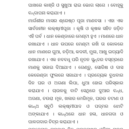
ପାଖରେ କାଞ୍ଜି ଓ ସୁଖୁଆ ରାଇ ଭୋଗ ଲାଗେ । ବୋହୂକୁ
ବନ୍ଦାପନା କରାଯାଏ ।
ମାର୍ଗଶୀର ମାସର ଶ୍ରେଷ୍ଠ ପୂଜା ମାଣବସା । ଏହା ଏକ
ସାର୍ବଜନୀନ ଲକ୍ଷ୍ମୀପୂଜା । କୃଷି ଓ କୃଷକ ସହିତ ଜଡ଼ିତ
ଏହି ପର୍ବ । ଧାନ କେଣ୍ଡାରେ ମେଣ୍ଟା ହୁଏ । ମାଣରେ ଧାନ
ରଖାଯାଏ । ଧାନ ଉପରେ ମେଣ୍ଟା ରଖି ତା କୋଳରେ
ଧାନ ମାଣରେ ଗୁଆ, ନଡ଼ିଆ, କଦଳୀ, ମୁଳା, ଆଖୁ ଇତ୍ୟାଦି
ରଖାଯାଏ । ଏକ ନବବଧୂ ପରି ନୂତନ ସୁନ୍ଦର ବସ୍ତ୍ରରେ
ମାଣକୁ ସଜାଇ ଦିଆଯାଏ । ଗେଣ୍ଡୁ, ସୋରିଷ ଓ ଦାସ
କେରେଣ୍ଡା ଫୁଲରେ ସଜାଯାଏ । ପ୍ରତ୍ୟେକ ବୁଧବାର
ଦିନ ଘର ଓ ଅଗଣା ଲିପା, ଧୁଆ ହୋଇ ପରିସ୍କାର
କରାଯାଏ । ଚାଉଳକୁ ବାଟି ସେଥିରେ ଦୁଆର ବନ୍ଧ,
ଅଗଣା, ଚଉରା ମୂଳ, ଖଳାର ମେରିମୂଳ, ଘରର ଚଟାଣ ଓ
କାନ୍ଥ ସବୁଠି ଲକ୍ଷ୍ମୀପାଦ ଓ ପଦ୍ମର ଝୋଟି
ଅଙ୍କାଯାଏ । କାନ୍ଥରେ ଧାନ ହଳା, ଧାନଗଦା ଓ
ପାଳଗଦାର ଚିତ୍ର କରାଯାଏ ।