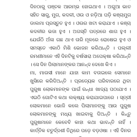
ଦିନଠାରୁ ପଞ୍ଚକ ଆରମ୍ଭ ହୋଇଥାଏ । ଅରୁଆ ଭାତ
ସହିତ ସାରୁ, ମୁଗ, କଦଳୀ, ଓଉ ଓ ନଡ଼ିଆ ପଡ଼ି କଞ୍ଚାମୁଗ
ଡାଲମା ପ୍ରସ୍ତୁତ ହୁଏ । ଓଉର ଖଟା କରାଯାଏ । କଞ୍ଚା
କଦଳୀର ଭଜା ହୁଏ । ଅଗସ୍ତି ପତ୍ରରେ ଶାଗ ହୁଏ ।
ଯେଉଁଠି ଅଁଳା ଗଛ ଥାଏ ତାରି ମୂଳରେ ରୋଷେଇ ହୁଏ ଓ
ସମସ୍ତେ ଏକାଠି ମିଶି ଭୋଜନ କରିଥାନ୍ତି । ପଲ୍ଲୀ
ରମଣୀମାନେ ଏହି ଦିନଟିକୁ ବର୍ଷସାରା ଅପେକ୍ଷା କରିଥାନ୍ତି
। ସେ ଦିନ ପିଲାମାନଙ୍କର ଆନନ୍ଦ ଦେଖେ କିଏ ।
ମା, ମାଉସୀ ମାନେ ଯାହା କାମ ବତାଇଲେ ସେମାନେ
ଖୁସିରେ କରିଦିଅନ୍ତି । ପ୍ରତ୍ୟେକ ପରିବାରରେ ଥିବା
ପୁରୁଷ ଲୋକମାନଙ୍କ ପାଇଁ ରନ୍ଧା ଖାଦ୍ୟ ପଠାଯାଏ ।
ଏଇଠି ଗୋଟିଏ କଥା ଲକ୍ଷ୍ୟ କରାଯାଇପାରେ । ସ୍ତ୍ରୀ
ଲୋକମାନେ ଭୋଜି କଲେ ପିଲାମାନଙ୍କୁ ଆଉ ପୁରୁଷ
ଲୋକମାନଙ୍କୁ ମଧ୍ୟ ଖାଇବାକୁ ଦିଅନ୍ତି । କିନ୍ତୁ
ପୁରୁଷମାନେ କେବେବି କାହା କଥା ଭାବନ୍ତି ନାହିଁ ।
କାର୍ତ୍ତିକ ଚତୁର୍ଦ୍ଦଶୀ ତିଥିରେ ପଡ଼େ ବଡ଼ଓଷା । ଏହି ଦିନର