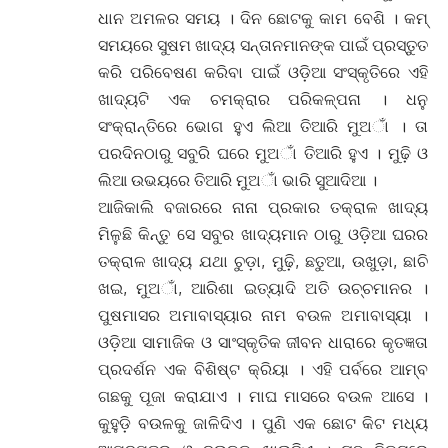
ଧାନ ଅମଳର ସମୟ । ଦିନ ଛୋଟକୁ କାମ ବେଶି । କମ୍
ସମୟରେ ସୁଷମ ଖାଦ୍ୟ ସନ୍ତାନମାନଙ୍କ ପାଇଁ ପ୍ରସ୍ତୁତ
କରି ପରିବେଷଣ କରିବା ପାଇଁ ଓଡ଼ିଆ ସଂସ୍କୃତିରେ ଏହି
ଖାଦ୍ୟଟି ଏକ ଚମକ୍ରାର ପରିକଳ୍ପନା । ଧନୁ
ସଂକ୍ରାନ୍ତିରେ ଭୋଗ ହୁଏ ଲିଆ ତିଆରି ମୁଅାଁ । ତା
ପରଦିନଠାରୁ ସବୁରି ଘରେ ମୁଅାଁ ତିଆରି ହୁଏ । ମୁଢ଼ି ଓ
ଲିଆ ଉଭୟରେ ତିଆରି ମୁଅାଁ ଭାରି ସୁଆଦିଆ ।
ଆଜିକାଲି ବଜାରରେ ନାନା ପ୍ରକାର ତକ୍ରାଳ ଖାଦ୍ୟ
ମିଳୁଛି କିନ୍ତୁ ସେ ସବୁର ଖାଦ୍ୟମାନ ଠାରୁ ଓଡ଼ିଆ ଘରର
ତକ୍ରାଳ ଖାଦ୍ୟ ଯଥା ଚୁଡ଼ା, ମୁଢ଼ି, ଛତୁଆ, ଉଖୁଡ଼ା, ଛାଚି
ଖଇ, ମୁଅାଁ, ଆରିଶା ଇତ୍ୟାଦି ଅତି ଉଚ୍ଚମାନର ।
ପୁଷମାସର ଅମାବାସ୍ୟାର ନାମ ବଉଳ ଅମାବାସ୍ୟା ।
ଓଡ଼ିଆ ସାମାଜିକ ଓ ସାଂସ୍କୃତିକ ଜୀବନ ଧାରାରେ କୃତଜ୍ଞତା
ପ୍ରଦର୍ଶନ ଏକ ବିଶିଷ୍ଟ କ୍ରିୟା । ଏହି ପର୍ବରେ ଆମ୍ବ
ଗଛକୁ ପୂଜା କରାଯାଏ । ମାଘ ମାସରେ ବଉଳ ଆସେ ।
କୁହୁଡ଼ି ବଉଳକୁ ଜାଳିଦିଏ । ପୁଣି ଏକ ଛୋଟ କିଟ ମଧ୍ୟ