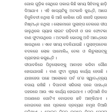
ଗୋଲ ଗୁଡ଼ିକ ସେଥିରେ ପକାଇ କିଛି ସମୟ ସିଝିବାକୁ ଛାଡ଼ି
ଦିଆଯାଏ । ଏହି ଖାଦ୍ୟଟିକୁ ଅଟକାଳି କୁହନ୍ତି, ଆଗେ
ବିଜୁଳିବତୀ ନଥିଲା କି ଆଜି କାଲିକା ପରି ନାନାଦି ପ୍ରକାର
ମିଷ୍ଟାନ୍ନ ନଥିଲା । ଲୋକମାନେ ପୁଲାଙ୍ଗ ତେଲରେ ଦୀପ
ଜାଳୁଥିଲେ ଗ୍ୟାସ ଲାଇଟ ଘଡ଼ିବତୀ ଓ ତାଳ ଫୋଟକା
ବାଣ ଫୁଟାଉଥିଲେ । ଅଟକାଳି ଭୋଗକୁ ଅତି ଆନନ୍ଦରେ
ଖାଉଥିଲେ । ଏବେ ସମୟ ବଦଳିଯାଇଛି । ପୁଲାଙ୍ଗତେଲ
ବଦଳରେ ଲୋକ ପାମୋଲିନ୍ ତେଲ ଓ ଲିଚୁଲାଇଟ୍କୁ
ବ୍ୟବହାର କରୁଛନ୍ତି ।
ଦୀପାବଳିରେ ପିତୃଲୋକଙ୍କୁ ଆବାହନ କରିବା ଗୌଣ
ହୋଇଯାଉଛି । ବାଣ ଫୁଟା ମୁଖ୍ୟ କାର୍ଯ୍ୟ ହେଉଛି ।
ଯାହାହେଉ ପଛେ ଆଲୋକର ପର୍ବ ତା’ର ସ୍ୱାତନ୍ତ୍ର୍ୟ
ବଜାୟ ରଖିଛି । ଦିପାବଳୀ ସରିଗଲା ପରେ ପାହାନ୍ତା
ପହରରେ ଆଉ ଏକ କାର୍ଯ୍ୟ ହୋଇଥାଏ । ଓଡ଼ିଆଣି ନିଜ
ଅଗଣାରେ ଗୋଟିଏ ବୋଇତର ଛବି ଆଙ୍କିଥାଏ ।
ବୋଇତରେ ନାନା ପ୍ରକାର ଦ୍ରବ୍ୟର ନମୂନା ତିଆରି
କରିଥାଏ । ବୋଇତ ଚିତ୍ର ଉପରେ ନିଜର ପେଟରା