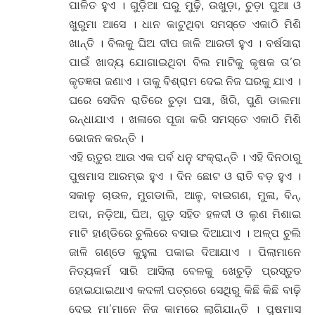
ପାଳିତ ହୁଏ । ଗୁଡ଼ିଆ ଘରୁ ମୁଢ଼ି, ଉଖୁଡ଼ା, ଚୁଡ଼ା ପୁଆ ଓ
ଖୁରୁମା ଆସେ । ଧାନ କାଟୁଥିବା ସମସ୍ତେ ଏକାଠି ମିଶି
ଖାନ୍ତି । ବିଲକୁ ଘିଅ ଦୀପ ଜାଳି ଆରତୀ ହୁଏ । ବର୍ଷସାରା
ପାଇଁ ଖାଦ୍ୟ ଯୋଗାଇଥିବା ବିଲ ମାଟିକୁ କୃଷକ ତା’ର
କୃତଜ୍ଞତା ଜଣାଏ । ତାକୁ ବିଶ୍ରାମ ଦେଇ ନିଜ ଘରକୁ ଯାଏ ।
ଘରେ ସେଦିନ ରାତିରେ ଚୁଡ଼ା ଘସା, ଖିରି, ପୁଣି ଡାଲମା
ରନ୍ଧାଯାଏ । ଖଳାରେ ପୂଜା କରି ସମସ୍ତେ ଏକାଠି ମିଶି
ଭୋଜନ କରନ୍ତି ।
ଏହି ଋତୁର ଆଉ ଏକ ପର୍ବ ଧନୁ ସଂକ୍ରାନ୍ତି । ଏହି ଦିନଠାରୁ
ପୁଷମାସ ଆରମ୍ଭ ହୁଏ । ଦିନ ଛୋଟ ଓ ରାତି ବଡ଼ ହୁଏ ।
ସକାଳୁ ଚାଉଳ, ମୁଗଡାଲି, ଆଳୁ, ବାଇଗଣ, ମୁଳା, ବିନ୍,
ଅଦା, ନଡ଼ିଆ, ଘିଅ, ଗୁଡ଼ ସହିତ ହଳଦୀ ଓ ଲୁଣ ମିଶାଇ
ମାଟି ହାଣ୍ଡିରେ ଚୁଲିରେ ବସାଇ ଦିଆଯାଏ । ଅଳ୍ପ ଚୁଲି
ଜାଳି ଗଣ୍ଡେ କୁହୁଳା ପକାଇ ଦିଆଯାଏ । ପିଲାମାନେ
ନିତ୍ୟକର୍ମ ସାରି ଆସିଲା ବେଳକୁ ଖେଚୁଡ଼ି ପ୍ରସ୍ତୁତ
ହୋଇଯାଇଥାଏ କଦଳୀ ପତ୍ରରେ ସେଥିରୁ କିଛି କିଛି ବାଢ଼ି
ଦେଇ ମା’ମାନେ ନିଜ କାମରେ ଲାଗିଯାନ୍ତି । ପୁଷମାସ