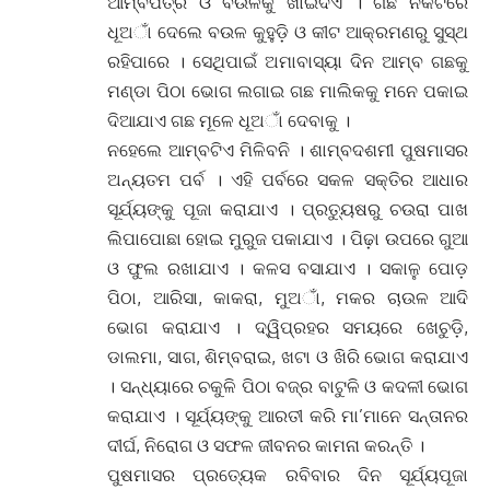
ଆମ୍ବପତ୍ର ଓ ବଉଳକୁ ଖାଇଦିଏ । ଗଛ ନିକଟରେ
ଧୂଅାଁ ଦେଲେ ବଉଳ କୁହୁଡ଼ି ଓ କୀଟ ଆକ୍ରମଣରୁ ସୁସ୍ଥ
ରହିପାରେ । ସେଥିପାଇଁ ଅମାବାସ୍ୟା ଦିନ ଆମ୍ବ ଗଛକୁ
ମଣ୍ଡା ପିଠା ଭୋଗ ଲଗାଇ ଗଛ ମାଲିକକୁ ମନେ ପକାଇ
ଦିଆଯାଏ ଗଛ ମୂଳେ ଧୂଅାଁ ଦେବାକୁ ।
ନହେଲେ ଆମ୍ବଟିଏ ମିଳିବନି । ଶାମ୍ବଦଶମୀ ପୁଷମାସର
ଅନ୍ୟତମ ପର୍ବ । ଏହି ପର୍ବରେ ସକଳ ସକ୍ତିର ଆଧାର
ସୂର୍ଯ୍ୟଙ୍କୁ ପୂଜା କରାଯାଏ । ପ୍ରତ୍ୟୁଷରୁ ଚଉରା ପାଖ
ଲିପାପୋଛା ହୋଇ ମୁରୁଜ ପକାଯାଏ । ପିଢ଼ା ଉପରେ ଗୁଆ
ଓ ଫୁଲ ରଖାଯାଏ । କଳସ ବସାଯାଏ । ସକାଳୁ ପୋଡ଼
ପିଠା, ଆରିସା, କାକରା, ମୁଅାଁ, ମକର ଚାଉଳ ଆଦି
ଭୋଗ କରାଯାଏ । ଦ୍ୱିପ୍ରହର ସମୟରେ ଖେଚୁଡ଼ି,
ଡାଲମା, ସାଗ, ଶିମ୍ବରାଇ, ଖଟା ଓ ଖିରି ଭୋଗ କରାଯାଏ
। ସନ୍ଧ୍ୟାରେ ଚକୁଳି ପିଠା ବଜ୍ର ବାଟୁଳି ଓ କଦଳୀ ଭୋଗ
କରାଯାଏ । ସୂର୍ଯ୍ୟଙ୍କୁ ଆରତୀ କରି ମା’ମାନେ ସନ୍ତାନର
ଦୀର୍ଘ, ନିରୋଗ ଓ ସଫଳ ଜୀବନର କାମନା କରନ୍ତି ।
ପୁଷମାସର ପ୍ରତ୍ୟେକ ରବିବାର ଦିନ ସୂର୍ଯ୍ୟପୂଜା