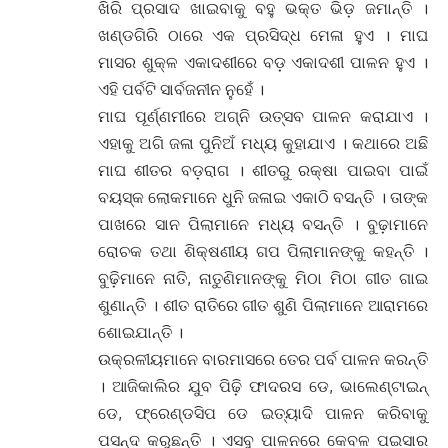
ଖିରି ପ୍ରସାଦ ଖାଇବାକୁ ବହୁ ଭକ୍ତ ଭିଡ଼ ଜମାନ୍ତି ।
ଖଣ୍ଡଗିରି ଠାରେ ଏକ ପ୍ରସିଦ୍ଧ ମେଳା ହୁଏ । ମାଘ
ମାସର ଶୁକ୍ଳ ଏକାଦଶୀରେ ବଡ଼ ଏକାଦଶୀ ପାଳନ ହୁଏ ।
ଏହି ପର୍ବଟି ସାର୍ବଜନୀନ ନୁହେଁ ।
ମାଘ ପୂର୍ଣ୍ଣମୀରେ ଅଗ୍ନି ଉତ୍ସବ ପାଳନ କରାଯାଏ ।
ଏହାକୁ ଅଗି ଜଳା ପୁନିଅଁ ମଧ୍ୟ କୁହାଯାଏ । କଥାରେ ଅଛି
ମାଘ ଶୀତର ବଡ଼ରାଗ । ଶୀତରୁ ରକ୍ଷା ପାଇବା ପାଇଁ
ବୟସ୍କ ଲୋକମାନେ ଧୁନି ଜଳାଇ ଏକାଠି ବସନ୍ତି । ତାଙ୍କ
ପାଖରେ ସାନ ପିଲାମାନେ ମଧ୍ୟ ବସନ୍ତି । ବୁଢ଼ାମାନେ
ରୋଚକ ତଥା ଶିକ୍ଷଣୀୟ ଗପ ପିଲାମାନଙ୍କୁ କହନ୍ତି ।
ବୁଢ଼ିମାନେ ନାତି, ନାତୁଣିମାନଙ୍କୁ ମିଠା ମିଠା ଗୀତ ଗାଇ
ଶୁଣାନ୍ତି । ଶୀତ ରାତିରେ ଗୀତ ଶୁଣି ପିଲାମାନେ ଆରାମରେ
ଶୋଇଯାନ୍ତି ।
ଉକ୍ରଳୀୟମାନେ ବାରମାସରେ ତେର ପର୍ବ ପାଳନ କରନ୍ତି
। ଆଜିକାଲିର ଯୁବ ପିଢ଼ି ଫାଦରସ ଡେ, ଭାଲେଣ୍ଟାଇନ୍
ଡେ, ଫ୍ରେଣ୍ଡସିପ ଡେ ଇତ୍ୟାଦି ପାଳନ କରିବାକୁ
ପସନ୍ଦ କରୁଛନ୍ତି । ଏସବୁ ପାଳନରେ କେବଳ ପଇସାର