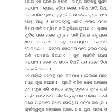
ଭୋଗ ଏକ ପ୍ରକାର କ୍ଷୀରି । ଅରୁଆ ଚାଉଳକୁ ଗୁଣ୍ଡ
କରାଯାଏ । କ୍ଷୀର, ନଡ଼ିଆ କୋରା, ନଡ଼ିଆ ପାତି, ଘିଅ,
ଗୋଲମରିଚ ଗୁଣ୍ଡ, ଗୁଜୁରାତି ଓ ଅଳେଇଚ ଗୁଣ୍ଡ, ଅଦା
ଛେଚା, ଆଖୁ ଓ ତେଜପତ୍ରକୁ ଏକାଠି ମିଶାଇ ପିତଳ
କିମ୍ବା ମାଟି ହାଣ୍ଡିରେ କାଠି ଚୁଲିରେ ଫୁଟାଯାଏ । କ୍ଷୀର
ଫୁଟିଲା ପରେ ଚାଉଳ ଗୁଣ୍ଡାର ପାଣି ମିଶାଇ ତାକୁ ଧିରେ
ଧିରେ ପକାଯାଏ । ଚଟୁ ସାହାଯ୍ୟରେ ଅନବରତ
ଗୋଳିଆଯାଏ । ବହଳିଆ ହୋଇଗଲା ପରେ ଚୁଲିର ତଳକୁ
ଆଣି ଘୋଡ଼େଇ ଦିଆଯାଏ । ପୁରା ହାଣ୍ଡିଟି ଭୋଗ
କରାଯାଏ । ତରଣ ସହ ଚାଉଳ ତିଆରି ଧଳା ମଣ୍ଡା ପିଠା
ଭୋଗ ଦିଆଯାଏ ।
ଏହି ପର୍ବରେ ଶିବଙ୍କୁ ପୂଜା କରାଯାଏ । ବେଲଗଛ ମୂଳେ
ମଧ୍ୟ ପୂଜା କରାଯାଏ । ପୂଜାଟି ରାତିର ଶେଷ ପହରରେ
ହୁଏ । ପୂଜା ସାରି ସମସ୍ତେ ନଦୀକୁ ପ୍ରଭାତ ସ୍ନାନ ପାଇଁ
ଯାନ୍ତି । ଉକ୍ରଳର ନୌବାଣିଜ୍ୟକୁ ମନେ ପକାଇ କଦଳୀ
ଗଛର ପାଟୁଆରେ ତିଆରି ହୋଇଥିବା ଡଙ୍ଗା ଭସାନ୍ତି ।
ସ୍ମୃତିସ୍ୱରୂପ ଡଙ୍ଗାରେ ଚାଉଳ, ପାନ, ଗୁଆ, ପଇସା ଓ