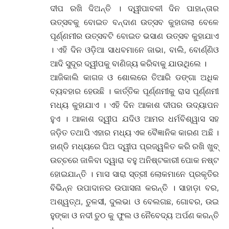
ଦୀପ ରଖି ଦିଅନ୍ତି । ଦ୍ୱୀପାବଳୀ ଦିନ ପାହାନ୍ତାର
ଉତ୍ସବକୁ ବୋଇତ ବନ୍ଦାଣ ଉତ୍ସବ କୁହାଗଲା ବେଳେ
ପୂର୍ଣ୍ଣମୀର ଉତ୍ସବଟି ବୋଇତ ଭସାଣ ଉତ୍ସବ କୁହାଯାଏ
। ଏହି ଦିନ ଓଡ଼ିଆ ସାଧବମାନେ ଜାଭା, ବାଲି, ବୋର୍ଣ୍ଣିଓ
ଆଦି ସୁଦୂର ଦ୍ୱୀପକୁ ବାଣିଜ୍ୟ କରିବାକୁ ଯାଉଥିଲେ ।
ଆଜିକାଲି କାଗଜ ଓ ଶୋଲରେ ତିଆରି ଡଙ୍ଗା ଅଧିକ
ବ୍ୟବହାର ହେଉଛି । କାର୍ତ୍ତିକ ପୂର୍ଣ୍ଣମୀକୁ ରାସ ପୂର୍ଣ୍ଣମୀ
ମଧ୍ୟ କୁହାଯାଏ । ଏହି ଦିନ ଆକାଶ ଦୀପର ଉଦ୍ୟାପନ
ହୁଏ । ଆକାଶ ଦ୍ୱୀପ ଯଦିଓ ଆମର ଧର୍ମବିଶ୍ୱାସ ସହ
ଜଡ଼ିତ ତଥାପି ଏହାର ମଧ୍ୟ ଏକ ବୈଜ୍ଞାନିକ କାରଣ ଅଛି ।
ହାଣ୍ଡି ମଧ୍ୟରେ ଘିଅ ଦ୍ୱୀପ ପ୍ରଜ୍ୱଳିତ କରି ରଖି ଖୁବ୍
ଉଚ୍ଚରେ ଜାଳିବା ଦ୍ୱାରା ବହୁ ଅନିଷ୍ଟକାରୀ ପୋକ ନଷ୍ଟ
ହୋଇଯାନ୍ତି । ମାସ ସାରା ସ୍ତ୍ରୀ ଲୋକମାନେ ପ୍ରକୃତିର
ବିଭିନ୍ନ ଉପାଦାନର ଉପାସନା କରନ୍ତି । ସାହାଡ଼ା ବର,
ଅଶ୍ୱତ୍ଥ, ତୁଳସୀ, ଦୁଲଭା ଓ ବେଲଗଛ, ଗୋବର, ଉଇ
ହୁଙ୍କା ଓ ନଦୀ ତୁଠ କୁ ଫୁଲ ଓ ନୈବେଦ୍ୟ ଅର୍ପଣ କରନ୍ତି