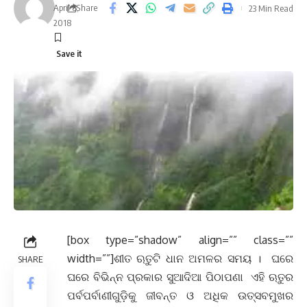
April 8,
Share
23 Min Read
2018
[box type=”shadow” align=”” class=””
width=””]ଶୀତ ଋତୁଟି ଧାନ ଅମଳର ସମୟ । ଘରେ
SHARE
ଘରେ ବିଭିନ୍ନ ପ୍ରକାର ସୁଆଦିଆ ପିଠାପଣା ଏହି ଋତୁର
ପର୍ବପର୍ବାଣୀଗୁଡ଼ିକୁ ଜୀବନ୍ତ ଓ ଅଧିକ ଉତ୍ସବମୁଖର