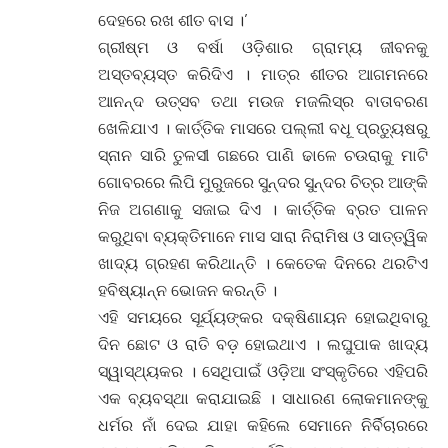
ଦେହରେ ରଖ ଶୀତ ବାସ ।’
ଗ୍ରୀଷ୍ମ ଓ ବର୍ଷା ଓଡ଼ିଶାର ଗ୍ରାମ୍ୟ ଜୀବନକୁ
ଅସ୍ତବ୍ୟସ୍ତ କରିଦିଏ । ମାତ୍ର ଶୀତର ଆଗମନରେ
ଆନନ୍ଦ ଉତ୍ସବ ତଥା ମଉଜ ମଜଲିସ୍ର ବାତାବରଣ
ଖେଳିଯାଏ । କାର୍ତ୍ତିକ ମାସରେ ପଲ୍ଲୀ ବଧୂ ପ୍ରତ୍ୟୁଷରୁ
ସ୍ନାନ ସାରି ତୁଳସୀ ଗଛରେ ପାଣି ଢାଳେ ଚଉରାକୁ ମାଟି
ଗୋବରରେ ଲିପି ମୁରୁଜରେ ସୁନ୍ଦର ସୁନ୍ଦର ଚିତ୍ର ଆଙ୍କି
ନିଜ ଅଗଣାକୁ ସଜାଇ ଦିଏ । କାର୍ତ୍ତିକ ବ୍ରତ ପାଳନ
କରୁଥିବା ବ୍ୟକ୍ତିମାନେ ମାସ ସାରା ନିରାମିଷ ଓ ସାତ୍ତ୍ୱିକ
ଖାଦ୍ୟ ଗ୍ରହଣ କରିଥାନ୍ତି । କେତେକ ଦିନରେ ଥରଟିଏ
ହବିଷ୍ୟାନ୍ନ ଭୋଜନ କରନ୍ତି ।
ଏହି ସମୟରେ ସୂର୍ଯ୍ୟଙ୍କର ଦକ୍ଷିଣାୟନ ହୋଇଥିବାରୁ
ଦିନ ଛୋଟ ଓ ରାତି ବଡ଼ ହୋଇଥାଏ । ଲଘୁପାକ ଖାଦ୍ୟ
ସ୍ୱାସ୍ଥ୍ୟକର । ସେଥିପାଇଁ ଓଡ଼ିଆ ସଂସ୍କୃତିରେ ଏହିପରି
ଏକ ବ୍ୟବସ୍ଥା କରାଯାଇଛି । ସାଧାରଣ ଲୋକମାନଙ୍କୁ
ଧର୍ମର ନାଁ ଦେଇ ଯାହା କହିଲେ ସେମାନେ ନିର୍ବିଚାରରେ