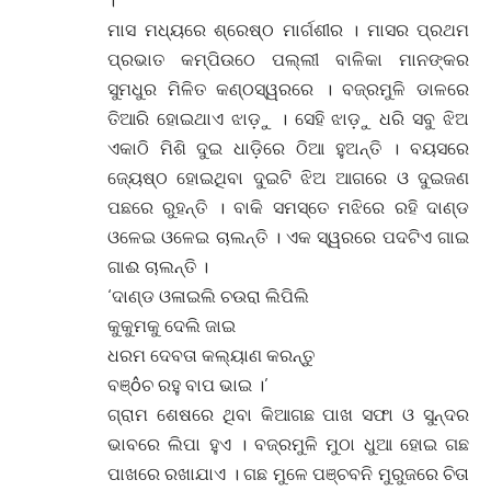
।
ମାସ ମଧ୍ୟରେ ଶ୍ରେଷ୍ଠ ମାର୍ଗଶୀର । ମାସର ପ୍ରଥମ
ପ୍ରଭାତ କମ୍ପିଉଠେ ପଲ୍ଲୀ ବାଳିକା ମାନଙ୍କର
ସୁମଧୁର ମିଳିତ କଣ୍ଠସ୍ୱରରେ । ବଜ୍ରମୁଳି ଡାଳରେ
ତିଆରି ହୋଇଥାଏ ଝାଡ଼ୁ । ସେହି ଝାଡ଼ୁ ଧରି ସବୁ ଝିଅ
ଏକାଠି ମିଶି ଦୁଇ ଧାଡ଼ିରେ ଠିଆ ହୁଅନ୍ତି । ବୟସରେ
ଜ୍ୟେଷ୍ଠ ହୋଇଥିବା ଦୁଇଟି ଝିଅ ଆଗରେ ଓ ଦୁଇଜଣ
ପଛରେ ରୁହନ୍ତି । ବାକି ସମସ୍ତେ ମଝିରେ ରହି ଦାଣ୍ଡ
ଓଳେଇ ଓଳେଇ ଚାଲନ୍ତି । ଏକ ସ୍ୱରରେ ପଦଟିଏ ଗାଇ
ଗାଈ ଚାଲନ୍ତି ।
‘ଦାଣ୍ଡ ଓଳାଇଲି ଚଉରା ଲିପିଲି
କୁକୁମକୁ ଦେଲି ଜାଇ
ଧରମ ଦେବତା କଲ୍ୟାଣ କରନ୍ତୁ
ବଞ୍ôଚ ରହୁ ବାପ ଭାଇ ।’
ଗ୍ରାମ ଶେଷରେ ଥିବା କିଆଗଛ ପାଖ ସଫା ଓ ସୁନ୍ଦର
ଭାବରେ ଲିପା ହୁଏ । ବଜ୍ରମୁଳି ମୁଠା ଧୁଆ ହୋଇ ଗଛ
ପାଖରେ ରଖାଯାଏ । ଗଛ ମୁଳେ ପଞ୍ଚବନି ମୁରୁଜରେ ଚିତା