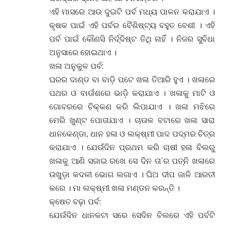
ଏହି ମାସରେ ଆଉ ଦୁଇଟି ପର୍ବ ମଧ୍ୟ ପାଳନ କରାଯାଏ ।
କୃଷକ ପାଇଁ ଏହି ପର୍ବର ବୈଶିଷ୍ଟ୍ୟ ବହୁତ ବେଶୀ । ଏହି
ପର୍ବ ପାଇଁ କୌଣସି ନିର୍ଦ୍ଦିଷ୍ଟ ତିଥି ନାହିଁ । ନିଜର ସୁବିଧା
ଅନୁସାରେ ହୋଇଥାଏ ।
ଖଳା ଅନୁକୁଳ ପର୍ବ:
ଘରର ଦାଣ୍ଡ ବା ବାଡ଼ି ପଟେ ଖଳା ତିଆରି ହୁଏ । ଖଳାରେ
ପଥର ଓ ବାଉଁଶରେ ଭାଡ଼ି କରାଯାଏ । ଖଳାକୁ ମାଟି ଓ
ଗୋବରରେ ଚିକ୍କଣ କରି ଲିପାଯାଏ । ଖଳା ମଝିରେ
ମେରି ଖୁଣ୍ଟ ପୋତାଯାଏ । ଚାଉଳ ବଟାରେ ଖଳା ସାରା
ଧାନକେଣ୍ଡା, ଧାନ ହଳା ଓ ଲକ୍ଷ୍ମୀ ପାଦ ପଦ୍ମର ଚିତ୍ର
କରାଯାଏ । ଯେଉଁଦିନ ପ୍ରଥମ କରି ଚାଷୀ ହଳା ବିଲରୁ
ଖଳାକୁ ଆଣି ସଜାଇ ରଖେ ସେ ଦିନ ତା’ର ପତ୍ନି ଖଳାରେ
ଉଖୁଡ଼ା କଦଳୀ ଭୋଗ ଲଗାଏ । ଘିଅ ଦୀପ ଜାଳି ଆରତୀ
କରେ । ମା ଲକ୍ଷ୍ମୀ ଖଳା ମଣ୍ଡନ କରନ୍ତି ।
କ୍ଷେତ ବଢ଼ା ପର୍ବ:
ଯେଉଁଦିନ ଧାନକଟା ସରେ ସେଦିନ ବିଲରେ ଏହି ପର୍ବଟି