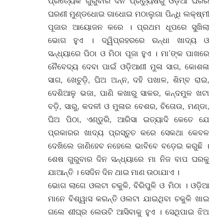
ପ୍ରତ୍ୟେକ ଗୁରୁବାର ଦିନ ପ୍ରତ୍ୟୁଷରୁ ଓଡ଼ିଆ ଘରର
ଘରଣୀ ମୁଣ୍ଡଧୋଇ ଗାଧୋଇ ମଠାଲୁଗା ପିନ୍ଧି ଲକ୍ଷ୍ମୀ
ପୂଜାର ଆୟୋଜନ କରେ । ପ୍ରଥମ ଧୂପରେ ସୁଖିଲା
ଭୋଗ ହୁଏ । ଦ୍ୱିପ୍ରହରରେ ରନ୍ଧା ଖାଦ୍ୟ ଓ
ସନ୍ଧ୍ୟାରେ ପିଠା ଓ ମିଠା ପୂଜା ହୁଏ । ମା’ଙ୍କ ପାଖରେ
ନୈବେଦ୍ୟ ଦେବା ପାଇଁ ଓଡ଼ିଆଣୀ ମୁଳା ସାଗ, କୋଶଳା
ସାଗ, ଖେଚୁଡ଼ି, ଘିଅ ଅନ୍ନ, ଦହି ପଖାଳ, ଶିମ୍ବ ରାଇ,
ଦେଶିଆଳୁ ଭଜା, ପାଣି କଖାରୁ ସାକର, କନ୍ଦମୁଳ ଖଟା
ବଡ଼ି, ସାରୁ, କଦଳୀ ଓ ମୁଳାର ବେଶର, ଚିତୋଉ, ମଣ୍ଡା,
ଘିଅ ପିଠା, ଏଣ୍ଡୁରି, ଆରିସା ଇତ୍ୟାଦି କେତେ ଯେ
ପ୍ରକାରର ଖାଦ୍ୟ ପ୍ରସ୍ତୁତ କରେ ସେକଥା କେବଳ
ଦେଖିଲେ ଜାଣିହେବ ନହେଲେ ଭାବିବେ ବଡ଼େଇ କରୁଛି ।
ଶେଷ ଗୁରୁବାର ଦିନ ସନ୍ଧ୍ୟାରେ ମା ନିଜ ବାପ ଘରକୁ
ଯାଆନ୍ତି । ସେଦିନ ଦିନ ଥାଇ ମାଣ ଉଠାଯାଏ ।
ଭୋଗ ଲାଗେ ଓଲଟା ଚକୁଳି, ବିରିପୁଳି ଓ ମିଠା । ଓଡ଼ିଆ
ମାନେ ବିଶ୍ୱାସ କରନ୍ତି ଓଲଟା ଯାଇଥିବା ଚକୁଳି ଖାଇ
ଗଲେ ଶୀଘ୍ର ଲେଉଟି ଆସିବାକୁ ହୁଏ । ସେଥିପାଇ ଝିଅ