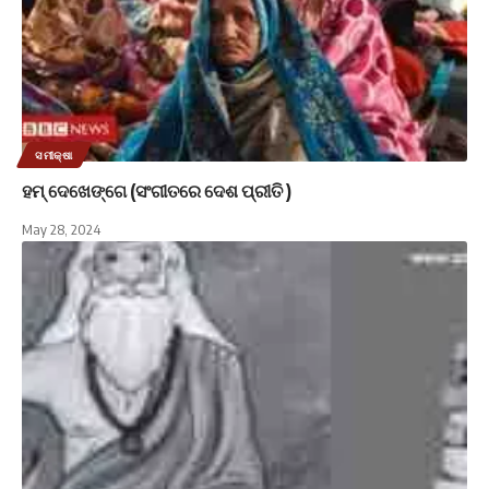
ସମୀକ୍ଷା
ହମ୍ ଦେଖେଙ୍ଗେ (ସଂଗୀତରେ ଦେଶ ପ୍ରୀତି )
May 28, 2024