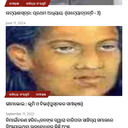
ସମୀକ୍ଷା
ସାହିତ୍ୟ ସଂସ୍କୃତି
ନାଟ୍ୟଶାସ୍ତ୍ର: ପ୍ରଥମ ଅଧ୍ୟାୟ -(ନାଟ୍ୟୋତ୍ପତ୍ତି – 3)
June 11, 2024
ସାହିତ୍ୟ ସଂସ୍କୃତି
ସମୀକ୍ଷା
ଭୀମଭୋଇ : ଭୂମି ଓ ବିଭା(ପୁସ୍ତକର ସମୀକ୍ଷା)
September 11, 2022
ନିମାଇଁଚରଣ ହରିଚନ୍ଦନଙ୍କ ଦ୍ୱାରା ବାରିପଦା ସାହିତ୍ୟ ସମାଜରେ
ଦିଆଯାଇଥିବା ଉଦବୋଧନର କିଛି ଅଂଶ