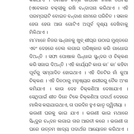
(ଏବେକାର ବକ୍ସ)କୁ ରଖି ବନ୍ଦାପନା କରିଥାଏ । ଏହି
ପରମ୍ପରାଟି ବୋଇତ ବନ୍ଦାଣ ନାମରେ ପରିଚିତ । ସକାଳ
ହେଉ ହେଉ ଆଉ ଗୋଟିଏ ଅପୂର୍ବ ଦୃଶ୍ୟ ଦେଖିବାକୁ
ମିଳିଥାଏ ।
ମା’ମାନେ ନିଜର ସନ୍ତାନକୁ ଖୁବ୍ ଶୀଘ୍ର ଉଠାଇ ମୁଣ୍ଡରେ
ଏବଂ ଦେହରେ ତେଲ ଲଗାଇ ପରିଷ୍କାର କରି ଗାଧୋଇ
ଦିଅନ୍ତି । ସଫା ପୋଷାକ ପିନ୍ଧାଇ ସୁନ୍ଦର ଓ ଚିକ୍କଣ
କରି ସଜାଇ ଦିଅନ୍ତି । ଏହି କାର୍ଯ୍ୟଟି କାଉ କା’ କା’ କହିବା
ପୂର୍ବରୁ ସମ୍ପାଦିତ ହୋଇଥାଏ । ଏହି ଦିନଟିର ନାଁ କୁଆ
ଚିକ୍କଣ । ଏହି ଦିନଠାରୁ ମନୁଷ୍ୟର ଶରୀରରୁ ତୈଳ ଅଂଶ
କମିଯାଏ । କାଉ ଦେହ ଚିକ୍କଣିଆ ଦେଖାଯାଏ ।
ସେଥିପାଇଁ ଶୀତ ଦିନେ ଟିକେ ଚିକ୍କଣିଆ ପଦାର୍ଥ ଦେହରେ
ମାଲିସ କରାଯାଇଥାଏ, ତା ପରଦିନ ହୁଏ ଭାତୃ ଦ୍ୱିତୀୟା ।
ଭଉଣୀ ଘରକୁ ଭାଇ ଯାଏ । ଭଉଣୀ ଭାଇ ମଥାରେ
ସିନ୍ଦୁର ଚନ୍ଦନ ଲଗାଇ ତାର ଆରତୀ କରେ । ଭଉଣୀ ତା
ଘରେ ଉତ୍ତମ ଖାଦ୍ୟ ପଦାର୍ଥର ଆୟୋଜନ କରିଥାଏ ।