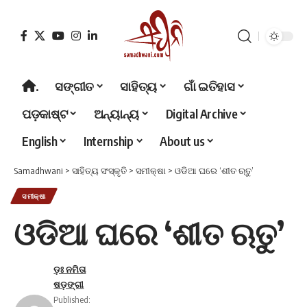
.
ସଙ୍ଗୀତ
ସାହିତ୍ୟ
ଗାଁ ଇତିହାସ
ପଡ଼କାଷ୍ଟ
ଅନ୍ୟାନ୍ୟ
Digital Archive
English
Internship
About us
Samadhwani
>
ସାହିତ୍ୟ ସଂସ୍କୃତି
>
ସମୀକ୍ଷା
>
ଓଡିଆ ଘରେ ‘ଶୀତ ଋତୁ’
ସମୀକ୍ଷା
ଓଡିଆ ଘରେ ‘ଶୀତ ଋତୁ’
ଡ଼ଃ ନମିତା
ଷଡ଼ଙ୍ଗୀ
Published: