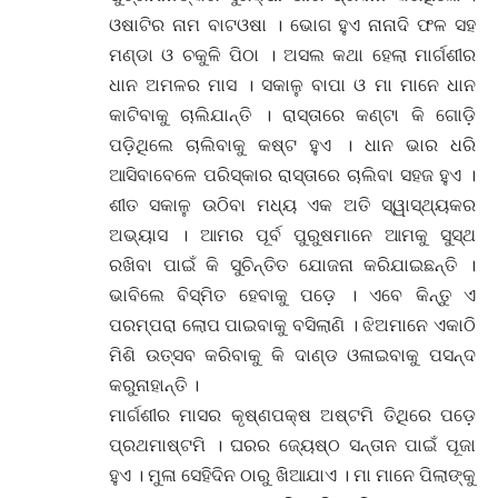
ଓଷାଟିର ନାମ ବାଟଓଷା । ଭୋଗ ହୁଏ ନାନାଦି ଫଳ ସହ
ମଣ୍ଡା ଓ ଚକୁଳି ପିଠା । ଅସଲ କଥା ହେଲା ମାର୍ଗଶୀର
ଧାନ ଅମଳର ମାସ । ସକାଳୁ ବାପା ଓ ମା ମାନେ ଧାନ
କାଟିବାକୁ ଚାଲିଯାନ୍ତି । ରାସ୍ତାରେ କଣ୍ଟା କି ଗୋଡ଼ି
ପଡ଼ିଥିଲେ ଚାଲିବାକୁ କଷ୍ଟ ହୁଏ । ଧାନ ଭାର ଧରି
ଆସିବାବେଳେ ପରିସ୍କାର ରାସ୍ତାରେ ଚାଲିବା ସହଜ ହୁଏ ।
ଶୀତ ସକାଳୁ ଉଠିବା ମଧ୍ୟ ଏକ ଅତି ସ୍ୱାସ୍ଥ୍ୟକର
ଅଭ୍ୟାସ । ଆମର ପୂର୍ବ ପୁରୁଷମାନେ ଆମକୁ ସୁସ୍ଥ
ରଖିବା ପାଇଁ କି ସୁଚିନ୍ତିତ ଯୋଜନା କରିଯାଇଛନ୍ତି ।
ଭାବିଲେ ବିସ୍ମିତ ହେବାକୁ ପଡ଼େ । ଏବେ କିନ୍ତୁ ଏ
ପରମ୍ପରା ଲୋପ ପାଇବାକୁ ବସିଲାଣି । ଝିଅମାନେ ଏକାଠି
ମିଶି ଉତ୍ସବ କରିବାକୁ କି ଦାଣ୍ଡ ଓଳାଇବାକୁ ପସନ୍ଦ
କରୁନାହାନ୍ତି ।
ମାର୍ଗଶୀର ମାସର କୃଷ୍ଣପକ୍ଷ ଅଷ୍ଟମି ତିଥିରେ ପଡ଼େ
ପ୍ରଥମାଷ୍ଟମି । ଘରର ଜ୍ୟେଷ୍ଠ ସନ୍ତାନ ପାଇଁ ପୂଜା
ହୁଏ । ମୁଳା ସେହିଦିନ ଠାରୁ ଖିଆଯାଏ । ମା ମାନେ ପିଲାଙ୍କୁ