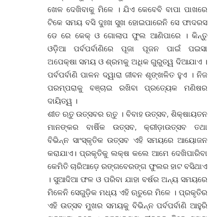
ଖେଳ ଦେଖିବାକୁ ମିଳେ । ଯିଏ କେବେବି ବାପା ପାଖରେ
ଟିକେ ସମୟ ବସି ଦୁଃଖ ସୁଖ ହୋଇପାରେନି ସେ ଫାଦରସ
ଡେ ରେ କେକ୍ ଓ ଗୋଲାପ ଫୁଲ ଆଣିପାରେ । କିନ୍ତୁ
ଓଡ଼ିଆ ପର୍ବପର୍ବାଣିରେ ପୂଜା ପୂଜନ ପାଇଁ ପଇସା
ଅପେକ୍ଷା ସମୟ ଓ ଶ୍ରମକୁ ଅଧିକ ଗୁରୁତ୍ୱ ଦିଆଯାଏ ।
ପର୍ବପର୍ବାଣି ପାଳନ ଦ୍ୱାରା ଜୀବନ ଶୃଙ୍ଖଳିତ ହୁଏ । ନିଜ
ପରମ୍ପରାକୁ ବଞ୍ଚାଇ ରଖିବା ପ୍ରତ୍ୟେକ ମଣିଷର
ଦାୟିତ୍ୱ ।
ଶୀତ ଋତୁ ଉତ୍ସବର ଋତୁ । ବିବାହ ଉତ୍ସବ, ଶିକ୍ଷାୟତନ
ମାନଙ୍କର ବାର୍ଷିକ ଉତ୍ସବ, କ୍ରୀଡ଼ାଉତ୍ସବ ତଥା
ବିଭିନ୍ନ ସାଂସ୍କୃତିକ ଉତ୍ସବ ଏହି ସମୟରେ ଆୟୋଜନ
କରାଯାଏ। ପ୍ରକୃତିକୁ ଲକ୍ଷ କଲେ ଆମେ ଦେଖିପାରିବା
କେମିତି ଚାରିଆଡ଼େ ରଙ୍ଗବେରଙ୍ଗ ଫୁଲର ହାଟ ବସିଥାଏ
। ସୁଆଦିଆ ଫଳ ଓ ପରିବା ଯାହା ବର୍ଷର ଅନ୍ୟ ସମୟରେ
ମିଳେନି ସେଗୁଡ଼ିକ ମଧ୍ୟ ଏହି ଋତୁରେ ମିଳେ । ପ୍ରକୃତିର
ଏହି ଉତ୍ସବ ମୁଖର ସମୟକୁ ବିଭିନ୍ନ ପର୍ବପର୍ବାଣି ଆହୁରି