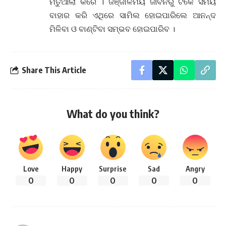
ମତୁଆଲା କରେ । ଜଞ୍ଜାଳମୟ ଜୀବନରୁ ଟିକେ ସମୟ
ବାହାର କରି ଏଥିରେ ସାମିଲ ହୋଇପାରିଲେ ଆନନ୍ଦ
ମିଳିବା ଓ ବାଣ୍ଟିବା ସମ୍ଭବ ହୋଇପାରିବ ।
Share This Article
What do you think?
Love
Happy
Surprise
Sad
Angry
0
0
0
0
0