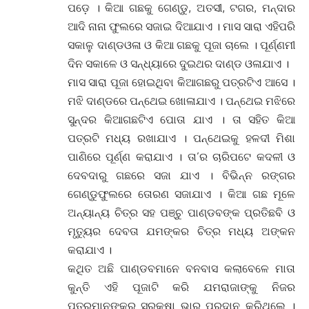
ପଡ଼େ । କିଆ ଗଛକୁ ଗେଣ୍ଡୁ, ଅତସୀ, ଟଗର, ମନ୍ଦାର
ଆଦି ନାନା ଫୁଲରେ ସଜାଇ ଦିଆଯାଏ । ମାସ ସାରା ଏହିପରି
ସକାଳୁ ଦାଣ୍ଡଓଳା ଓ କିଆ ଗଛକୁ ପୂଜା ଚାଲେ । ପୂର୍ଣ୍ଣମୀ
ଦିନ ସକାଳେ ଓ ସନ୍ଧ୍ୟାରେ ଦୁଇଥର ଦାଣ୍ଡ ଓଳାଯାଏ ।
ମାସ ସାରା ପୂଜା ହୋଇଥିବା କିଆଗଛରୁ ପତ୍ରଟିଏ ଆସେ ।
ମଝି ଦାଣ୍ଡରେ ପନ୍ଥେଇ ଖୋଳାଯାଏ । ପନ୍ଥେଇ ମଝିରେ
ସୁନ୍ଦର କିଆଗଛଟିଏ ପୋତା ଯାଏ । ତା ସହିତ କିଆ
ପତ୍ରଟି ମଧ୍ୟ ରଖାଯାଏ । ପନ୍ଥେଇକୁ ହଳଦୀ ମିଶା
ପାଣିରେ ପୂର୍ଣ୍ଣ କରାଯାଏ । ତା’ର ଚାରିପଟେ କଦଳୀ ଓ
ଦେବଦାରୁ ଗଛରେ ସଜା ଯାଏ । ବିଭିନ୍ନ ରଙ୍ଗର
ଗେଣ୍ଡୁଫୁଲରେ ତୋରଣ ସଜାଯାଏ । କିଆ ଗଛ ମୂଳେ
ଅନ୍ୟାନ୍ୟ ଚିତ୍ର ସହ ପଞ୍ଚୁ ପାଣ୍ଡବଙ୍କ ପ୍ରତିଛବି ଓ
ମୃତ୍ୟୁର ଦେବତା ଯମଙ୍କର ଚିତ୍ର ମଧ୍ୟ ଅଙ୍କନ
କରାଯାଏ ।
କଥିତ ଅଛି ପାଣ୍ଡବମାନେ ବନବାସ କଲାବେଳେ ମାତା
କୁନ୍ତି ଏହି ପୂଜାଟି କରି ଯମରାଜାଙ୍କୁ ନିଜର
ପୁତ୍ରମାନଙ୍କର ସୁରକ୍ଷା ଭାର ପ୍ରଦାନ କରିଥିଲେ ।