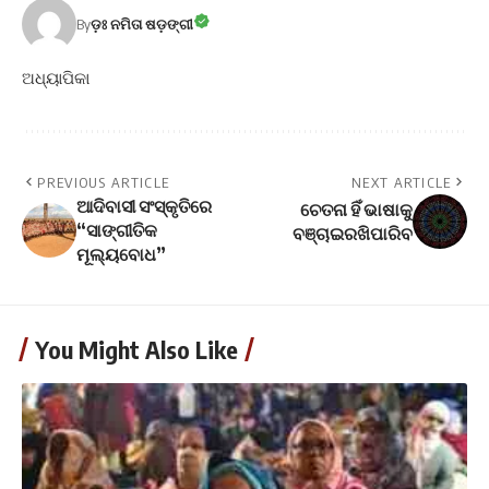
By
ଡ଼ଃ ନମିତା ଷଡ଼ଙ୍ଗୀ
ଅଧ୍ୟାପିକା
PREVIOUS ARTICLE
NEXT ARTICLE
ଆଦିବାସୀ ସଂସ୍କୃତିରେ
ଚେତନା ହିଁ ଭାଷାକୁ
“ସାଙ୍ଗୀତିକ
ବଞ୍ଚାଇରଖିପାରିବ
ମୂଲ୍ୟବୋଧ”
You Might Also Like