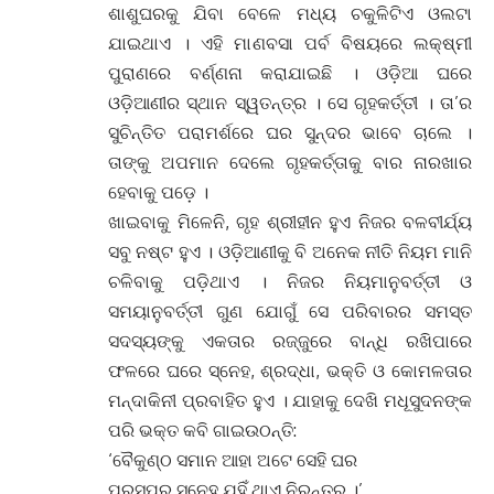
ଶାଶୁଘରକୁ ଯିବା ବେଳେ ମଧ୍ୟ ଚକୁଳିଟିଏ ଓଲଟା
ଯାଇଥାଏ । ଏହି ମାଣବସା ପର୍ବ ବିଷୟରେ ଲକ୍ଷ୍ମୀ
ପୁରାଣରେ ବର୍ଣ୍ଣନା କରାଯାଇଛି । ଓଡ଼ିଆ ଘରେ
ଓଡ଼ିଆଣୀର ସ୍ଥାନ ସ୍ୱତନ୍ତ୍ର । ସେ ଗୃହକର୍ତ୍ତୀ । ତା’ର
ସୁଚିନ୍ତିତ ପରାମର୍ଶରେ ଘର ସୁନ୍ଦର ଭାବେ ଚାଲେ ।
ତାଙ୍କୁ ଅପମାନ ଦେଲେ ଗୃହକର୍ତ୍ତାକୁ ବାର ନାରଖାର
ହେବାକୁ ପଡ଼େ ।
ଖାଇବାକୁ ମିଳେନି, ଗୃହ ଶ୍ରୀହୀନ ହୁଏ ନିଜର ବଳବୀର୍ଯ୍ୟ
ସବୁ ନଷ୍ଟ ହୁଏ । ଓଡ଼ିଆଣୀକୁ ବି ଅନେକ ନୀତି ନିୟମ ମାନି
ଚଳିବାକୁ ପଡ଼ିଥାଏ । ନିଜର ନିୟମାନୁବର୍ତ୍ତୀ ଓ
ସମୟାନୁବର୍ତ୍ତୀ ଗୁଣ ଯୋଗୁଁ ସେ ପରିବାରର ସମସ୍ତ
ସଦସ୍ୟଙ୍କୁ ଏକତାର ରଜ୍ଜୁରେ ବାନ୍ଧି ରଖିପାରେ
ଫଳରେ ଘରେ ସ୍ନେହ, ଶ୍ରଦ୍ଧା, ଭକ୍ତି ଓ କୋମଳତାର
ମନ୍ଦାକିନୀ ପ୍ରବାହିତ ହୁଏ । ଯାହାକୁ ଦେଖି ମଧୂସୁଦନଙ୍କ
ପରି ଭକ୍ତ କବି ଗାଇଉଠନ୍ତି:
‘ବୈକୁଣ୍ଠ ସମାନ ଆହା ଅଟେ ସେହି ଘର
ପରସ୍ପର ସ୍ନେହ ଯହିଁ ଥାଏ ନିରନ୍ତର ।’