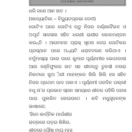
ଧରି ଜଣେ ଆନ ହାତ ।
(ଖଦ୍ୟୋତିକା – ବିଦ୍ୟୁତପ୍ରଭା ଦେବୀ)
ଗୋଟିଏ ପରେ ଗୋଟିଏ ଋତୁ ନିଜର ବର୍ଣ୍ଣବୈଭବ ଓ
ଅପୂର୍ବ ସାଜସଜା ସହିତ ଧରଣୀ ରାଣୀର କୋଳମଣ୍ଡନ
କରନ୍ତି । ଆଗମନର ପ୍ରାକ୍ ସୂଚନା ଦେଇ ଗୋଟିକର
ପ୍ରସ୍ଥାନ ପରେ ଅନ୍ୟଟି ଧରାବତରଣ କରିଥାଏ ।
ଚର୍ତୁମାସ୍ୟା ପରେ ପରେ କୁମାର ପୂର୍ଣ୍ଣମୀର ଭୋଗଡାଲା
ଆଉ ଜହ୍ନିଫୁଲର ହାଟ ସହ ଶୀତଋତୁ ତୁଳସୀ ଚଉରା
ନିକଟରେ କୁଅାଁରୀ ମାନଙ୍କର ଖିଲି ଖିଲି ହସ ସହିତ
ନିଜର ପ୍ରଥମ ପାଦ ପକାଏ । ପୂର୍ଣ୍ଣମୀ ପରଦିନ ପଲ୍ଲୀ
ବଧୂ ତା’ର ପ୍ରଭାତ ସ୍ନାନ ସମୟରେ ଶୀତର ପହିଲି ପରସ
ପାଇ ପୁଲକିତ ହୋଇଉଠେ । କବି ମଧୁସୂଦନଙ୍କ
ଭାଷାରେ;
‘ହିମେ କାର୍ତ୍ତିକ ମାର୍ଗଶୀର
ରାତ୍ରରେ ପଡ଼ଇ ଶିଶିର,
ଶୀତରେ ପୌଷ ମାଘ ମାସ