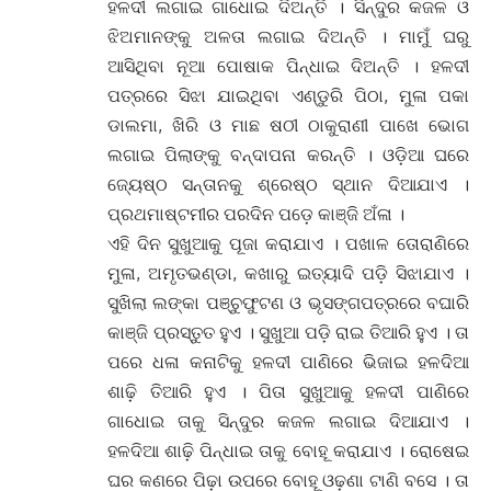
ହଳଦୀ ଲଗାଇ ଗାଧୋଇ ଦିଅନ୍ତି । ସିନ୍ଦୁର କଜଳ ଓ
ଝିଅମାନଙ୍କୁ ଅଳତା ଲଗାଇ ଦିଅନ୍ତି । ମାମୁଁ ଘରୁ
ଆସିଥିବା ନୂଆ ପୋଷାକ ପିନ୍ଧାଇ ଦିଅନ୍ତି । ହଳଦୀ
ପତ୍ରରେ ସିଝା ଯାଇଥିବା ଏଣ୍ଡୁରି ପିଠା, ମୁଳା ପକା
ଡାଲମା, ଖିରି ଓ ମାଛ ଷଠୀ ଠାକୁରାଣୀ ପାଖେ ଭୋଗ
ଲଗାଇ ପିଲାଙ୍କୁ ବନ୍ଦାପନା କରନ୍ତି । ଓଡ଼ିଆ ଘରେ
ଜ୍ୟେଷ୍ଠ ସନ୍ତାନକୁ ଶ୍ରେଷ୍ଠ ସ୍ଥାନ ଦିଆଯାଏ ।
ପ୍ରଥମାଷ୍ଟମୀର ପରଦିନ ପଡ଼େ କାଞ୍ଜି ଅଁଳା ।
ଏହି ଦିନ ସୁଖୁଆକୁ ପୂଜା କରାଯାଏ । ପଖାଳ ତୋରାଣିରେ
ମୁଳା, ଅମୃତଭଣ୍ଡା, କଖାରୁ ଇତ୍ୟାଦି ପଡ଼ି ସିଝାଯାଏ ।
ସୁଖିଲା ଲଙ୍କା ପଞ୍ଚୁଫୁଟଣ ଓ ଭୃସଙ୍ଗପତ୍ରରେ ବଘାରି
କାଞ୍ଜି ପ୍ରସ୍ତୁତ ହୁଏ । ସୁଖୁଆ ପଡ଼ି ରାଇ ତିଆରି ହୁଏ । ତା
ପରେ ଧଳା କନାଟିକୁ ହଳଦୀ ପାଣିରେ ଭିଜାଇ ହଳଦିଆ
ଶାଢ଼ି ତିଆରି ହୁଏ । ପିତା ସୁଖୁଆକୁ ହଳଦୀ ପାଣିରେ
ଗାଧୋଇ ତାକୁ ସିନ୍ଦୁର କଜଳ ଲଗାଇ ଦିଆଯାଏ ।
ହଳଦିଆ ଶାଢ଼ି ପିନ୍ଧାଇ ତାକୁ ବୋହୂ କରାଯାଏ । ରୋଷେଇ
ଘର କଣରେ ପିଢ଼ା ଉପରେ ବୋହୂ ଓଢ଼ଣା ଟାଣି ବସେ । ତା