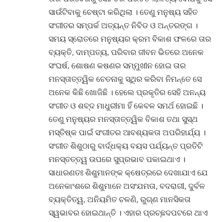
ସାଉଁଟିବାକୁ ଚେଷ୍ଟା କରିଥିଲା । ତେଣୁ ମନୁଷ୍ୟ ସହିତ
ସଂଗୀତର ସମ୍ପର୍କ ଅତ୍ୟନ୍ତ ନିବିଡ ଓ ଅନ୍ତରଙ୍ଗ ।
ସମୟ ସ୍ରୋତରେ ମନୁଷ୍ୟର କ୍ରମ ବିକାଶ ଫଳରେ ତାର
ବ୍ୟକ୍ତି, ଦାମ୍ପତ୍ୟ, ପରିବାର ଜୀବନ ଭିତରେ ଅନେକ
ସଂଘର୍ଷ, ଶୋଷଣ କଷଣର ସମ୍ମୁଖୀନ ହୋଇ ତାର
ମନସ୍ତାତ୍ତ୍ୱିକ ଚେତନାକୁ ସ୍ଥିର କରିବା ନିମନ୍ତେ ସେ
ଅନେକ କିଛି ଖୋଜିଛି । ହେଲେ ପ୍ରକୃତିର ସେହି ଅନନ୍ୟ
ସଂଗୀତ ଓ ଶବ୍ଦ ମାଧୁରୀମା ହିଁ କେବଳ ସମର୍ଥ ହୋଇଛି ।
ତେଣୁ ମନୁଷ୍ୟର ମନସ୍ତାତ୍ତ୍ୱିକ ବିକାଶ ତଥା ସୁସ୍ଥ
ମସ୍ତିଷ୍କ ପାଇଁ ସଂଗୀତର ଆବଶ୍ୟକତା ଅପରିହାର୍ଯ୍ୟ ।
ସଂଗୀତ ଶିଶୁଠାରୁ ବାର୍ଦ୍ଧକ୍ୟ ବୟସ ପର୍ଯ୍ୟନ୍ତ ପ୍ରତିଟି
ମନସ୍ତତ୍ତ୍ୱ ଉପରେ ସୁପ୍ରଭାବ ପକାଇଥାଏ ।
ସାଧାରଣତଃ ଶିଶୁମାନଙ୍କ କ୍ଷେତ୍ରରେ ଦେଖାଯାଏ ଯେ
ଅନେକାଂଶରେ ଶିଶୁମାନେ ଅସଂଯମତା, ବଦରାଗୀ, ଦୁର୍ବଳ
ବ୍ୟକ୍ତିତ୍ୱ, ଅନିୟମିତ ଚଳଣି, ରୁଗ୍ଣ ମାନସିକତା
ସ୍ୱଭାବର ହୋଇଥାନ୍ତି । ଏହାର ପ୍ରଚ୍ଛଦପଟରେ ଥାଏ