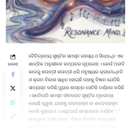
ବୈଚିତ୍ରମୟ ସୃଷ୍ଟିର ସମସ୍ତ ରହସ୍ୟ ଓ ସିଦ୍ଧାନ୍ତ ଏକ
ଶାବ୍ଦିକ ଅନୁଶୀଳନ କମ୍ପନର ରୂପରେଖ । କେଉଁ ଅନାଦି
SHARE
କାଳରୁ ଶତାବ୍ଦୀ ଶତାବ୍ଦୀ ଧରି ମନୁଷ୍ୟର କ୍ରମୋନ୍ନତି
ଓ କ୍ରମ ବିକାଶ ସାଧିତ ହୋଇଛି ତାହାକୁ ବିଜ୍ଞାନ ଯେତିକି
ସାବ୍ୟସ୍ତ କରିଛି,ପୁରାଣ ଶାସ୍ତ୍ର ସେତିକି ବର୍ଣ୍ଣନା କରିଛି
। ସର୍ବୋପରି ସମସ୍ତ ଜୀବଜଗତ ସୃଷ୍ଟିର ମୂଳଉତ୍ସ
ହେଉଛି ଧ୍ୱନୀ, ଯାହାକୁ ନାଦବ୍ରହ୍ମ ବା ଶବ୍ଦବ୍ରହ୍ମ
ବୋଲି କୁହାଯାଏ । ସେଥିପାଇଁ ଶାସ୍ତ୍ରରେ ବର୍ଣ୍ଣିତ :- “
ନାଦାଧିନୋ ମତଃ ଜଗତ୍ ” ବିଜ୍ଞାନ ଭିତ୍ତିକ ମତାନୁସାର
କେଉଁ ଆଦିମ ଅନନ୍ତ କାଳରୁ ସୂର୍ଯ୍ୟଙ୍କ ସ୍ଥିତି ତାହା