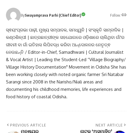
Follow:
By
Swayamprava Parhi (Chief Editor)
ସ୍ଵୟଂପ୍ରଭା ପାଢ଼ୀ, ମୁଖ୍ୟ ସମ୍ପାଦକ, ସମଧ୍ୱନି | ସଂସ୍କୃତି ସାମ୍ବାଦିକ |
କଣ୍ଠଶିଳ୍ପୀ | ଛାତ୍ରଛାତ୍ରୀଙ୍କ ସହଯୋଗରେ ଓଡ଼ିଶାରେ ଚାଲିଥିବା ଗାଁ'ର
ଜୀବନୀ ବା ଗାଁ ଇତିହାସ ଲିପିବଦ୍ଧ କରିବା ଆନ୍ଦୋଳନର ନେତୃତ୍ଵ
ନେଉଛନ୍ତି / Editor-in-Chief, Samadhwani | Cultural Journalist
& Vocal Artist | Leading the Student-Led “Village Biography/
Village History Documentation" Movement in Odisha She has
been working closely with noted organic farmer Sri Natabar
Sarangi since 2008 in the Narisho/Niali areas and
documenting his childhood memories, life experiences and
food history of coastal Odisha.
PREVIOUS ARTICLE
NEXT ARTICLE
ମନୁଷ୍ୟର
ନାଟକ ‘ଅସମାହିତ’