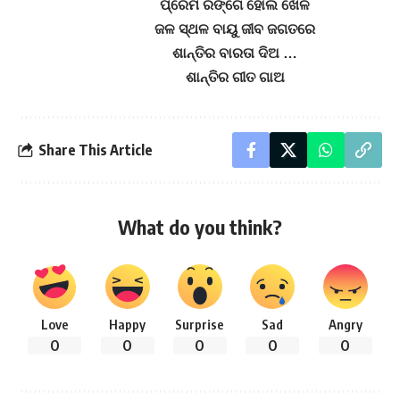
ପ୍ରେମ ରଙ୍ଗେ ହୋଲି ଖେଳ
ଜଳ ସ୍ଥଳ ବାୟୁ ଜୀବ ଜଗତରେ
ଶାନ୍ତିର ବାରତା ଦିଅ …
ଶାନ୍ତିର ଗୀତ ଗାଅ
Share This Article
What do you think?
Love
Happy
Surprise
Sad
Angry
0
0
0
0
0