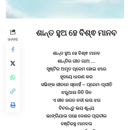
ଶାନ୍ତ ହୁଅ ହେ ବିଶ୍ଵ ମାନବ
SHARE
ଶାନ୍ତ ହୁଅ ହେ ବିଶ୍ଵ ମାନବ
ଶାନ୍ତିର ଗୀତ ଗାଅ …
ସୃଷ୍ଟିର ଅମୃତ ପ୍ରେମ ହୋଇ ଝରେ
ହୃଦୟେ ଧାରଣ କର
ସଭିଙ୍କ ଜୀବନେ ସ୍ନେହଁ – ପ୍ରେମ-ପ୍ରୀତି
ଝରୁଥାଉ ନିତି ଦିନ
ଏ ଜୀବ ଜଗତ ନଦୀ ଲତା ଝର
ବିଚରନ୍ତୁ ଭୟ ଶୂନ୍ୟ
ଭାଙ୍ଗିଯାଉ ପଛେ ଦେଶର ପ୍ରାଚୀର
ବଞ୍ଚିରହୁ ମାନବତା