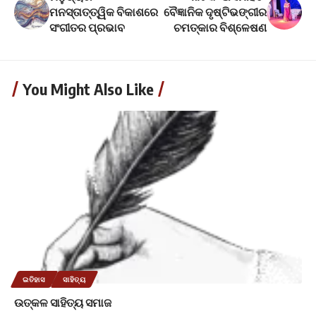
ମନସ୍ତାତ୍ତ୍ୱିକ ବିକାଶରେ
ବୈଜ୍ଞାନିକ ଦୃଷ୍ଟିଭଙ୍ଗୀର
ସଂଗୀତର ପ୍ରଭାବ
ଚମତ୍କାର ବିଶ୍ଳେଷଣ
You Might Also Like
ଇତିହାସ
ସାହିତ୍ୟ
ଉତ୍କଳ ସାହିତ୍ୟ ସମାଜ