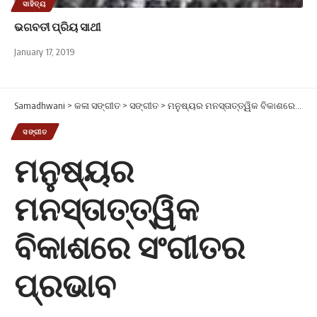
ସାହିତ୍ୟ
ଭଗବତୀ ପ୍ରିୟ ସାଥୀ
January 17, 2019
Samadhwani
>
କଳା ସଙ୍ଗୀତ
>
ସଙ୍ଗୀତ
>
ମନୁଷ୍ୟର ମନସ୍ତାତ୍ତ୍ୱିକ ବିକାଶରେ ସଂଗୀତର ପ୍ରଭାବ
ସଙ୍ଗୀତ
ମନୁଷ୍ୟର
ମନସ୍ତାତ୍ତ୍ୱିକ
ବିକାଶରେ ସଂଗୀତର
ପ୍ରଭାବ