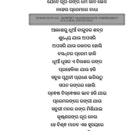
ଯେତେ ରୂପ-ରଙ୍ଗ ଧର୍ମ ଜାତି ଭେଦ
ନହେଉ ପ୍ରେମରେ ବାଧା
ଆକାଶରୁ ଧୂଆଁ ବାରୁଦର ଶବ୍ଦ
ଶୁନ୍ୟେ ଯାଉ ଅପସରି
ଅପସରି ଯାଉ ରକତର ହୋଲି
ବସନ୍ତର ପ୍ରେମ ଢାଳି
ଧୂଆଁ ଧୂସର ଏ ବିନାଶର ରଙ୍ଗ
ପ୍ରହେଳିକା ଯାଉ ହଜି
ସବୁଜ ପୃଥିବୀ ପ୍ରାଣେ ଭରିଉଠୁ
ସପତ ରଙ୍ଗର ହୋଲି
ଦ୍ଵେଷ ବିଦ୍ଵେଷର ଭାବ ହଜି ଯାଇ
ପ୍ରେମରଙ୍ଗେ ରଙ୍ଗୀ ଯାଉ
ସବୁରୀ ମନର ରଙ୍ଗ ମିଶିଯାଇ
କୃଷ୍ଣରଙ୍ଗ ରୂପ ନେଉ
ହେ ବିଶ୍ଵ ମାନବ ଏକ ହୃଦୟରେ