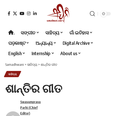
.
ସଙ୍ଗୀତ
ସାହିତ୍ୟ
ଗାଁ ଇତିହାସ
ପଡ଼କାଷ୍ଟ
ଅନ୍ୟାନ୍ୟ
Digital Archive
English
Internship
About us
Samadhwani
>
ସାହିତ୍ୟ
>
ଶାନ୍ତିର ଗୀତ
ସାହିତ୍ୟ
ଶାନ୍ତିର ଗୀତ
Swayamprava
Parhi (Chief
Editor)