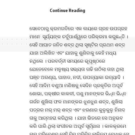
କଳ୍ପନାତୀତ । ତେବେ ସୂର୍ଯ୍ୟଙ୍କ ସହ ଏକ ବିରାଟ
Continue Reading
ନକ୍ଷତ୍ରର ଆଘାତ ଫଳରେ ତାହାର ଖଣ୍ଡବିଖଣ୍ଡିତ
ଅଂଶ ହିଁ ସମସ୍ତ ଗ୍ରହ ଉପଗ୍ରହ ସୃଷ୍ଟିର କାରଣ ।
ସେବେଠାରୁ କ୍ରମଗତିରେ ଏକ ଲୟରେ ଗ୍ରହ ଉପଗ୍ରହ
ମାନେ ସୂର୍ଯ୍ୟଙ୍କ ଚର୍ତୁପାର୍ଶ୍ୱରେ ପରିକ୍ରମା କରୁଛନ୍ତି ।
ସେହି ଆଘାତ ଜନିତ ଶବ୍ଦ ଥିଲା ସୃଷ୍ଟିର ପ୍ରଥମ ଶବ୍ଦ
ଯାହା ଅଲିଖିତ ଏବଂ ଯାହାକୁ ଶୁଣିବାକୁ କେହି ମଧ୍ୟ
ନଥିଲେ । ପରବର୍ତ୍ତୀ ସମୟରେ ଭୂପୃଷ୍ଠରେ
ଯେତେବେଳେ ମନୁଷ୍ୟ ସଭ୍ୟତା ଗଢି ଉଠିଲା ତାହା ଥିଲା
ଘଞ୍ଚ ଅରଣ୍ୟ, ପାହାଡ, ନଦୀ, ଉପତ୍ୟାକା ଇତ୍ୟାଦି ।
ସେହି ଆଦିମ ବଣୁଆ ମଣିଷକୁ ସେଦିନ ପ୍ରକୃତିର ଅପୂର୍ବ
ଶୋଭା, ପକ୍ଷୀର କାକଳୀ, ପଶୁ ମାନଙ୍କର ଭିନ୍ନ ଭିନ୍ନ
ଗର୍ଜନ ଶୁଖିଲା ଫଳ ମାନଙ୍କର ଝୁଣଝୁଣ ଶବ୍ଦ, ଶୁଖିଲା
ପତ୍ରର ମର୍ ମର୍ ଶବ୍ଦ ଏବଂ ଝରଣାର କୁଳୁକୁଳୁ ନିନାଦ
ତାକୁ ଆତ୍ମହରା କରିଥିଲା । ଯାହା ଭିତରେ ସେ ଅନୁଭବ
କରି ପାରି ଥିଲା ସଂଗୀତର ଅପୂର୍ବ ସୂର୍ଚ୍ଛାନା । କାଳକ୍ରମେ
ତାର ପରିବେଶରୁ ସେହି ଚିର ପରିଚିତ ଲାଳିତ୍ୟ ବୋଧକୁ ସେ