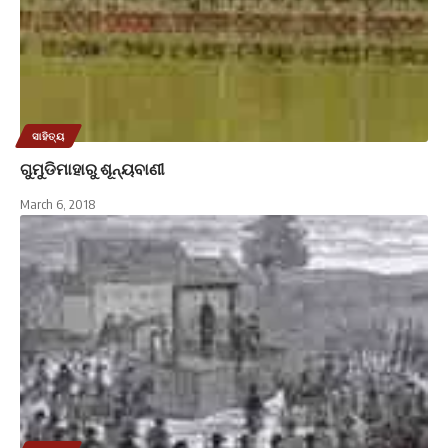
ସାହିତ୍ୟ
ଗୁମୁଡିମାହାରୁ ଶୂନ୍ୟବାଣୀ
March 6, 2018