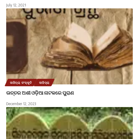
July 12, 2021
ସାହିତ୍ୟ ସଂସ୍କୃତି
ସାହିତ୍ୟ
ଉତ୍ତର ଅଶୀ ଓଡି଼ଆ ନାଟକରେ ପୁରାଣ
December 12, 2023