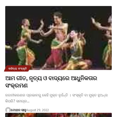
ସାହିତ୍ୟ ସଂସ୍କୃତି
ଆମ ଗୀତ, ନୃତ୍ୟ ଓ ବାଦ୍ୟରେ ଆଧୁନିକତାର
ସଂକ୍ରମଣ
ଜଗତୀକରଣର ପ୍ରଭାବରୁ କେହି ମୁକ୍ତ ନୁହଁନ୍ତି । ସଂସ୍କୃତି ବା ମୁକ୍ତ ହୁଅନ୍ତା
କିପରି? ସମଗ୍ର…
ମୋହନ ସାହୁ
August 29, 2022