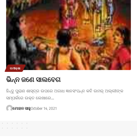
ସମୀକ୍ଷା
ଭିନ୍ନ ଜଣେ ସାଲବେଗ
ହିନ୍ଦୁ ପୁରାଣ ଶାସ୍ତ୍ର ଉପରେ ଅଗାଧ ଜ୍ଞାନସଂପନ୍ନ କବି ଉମର୍ ଅଲ୍ଲୀଙ୍କ
ସମ୍ପର୍କରେ ଉକ୍ତ ଲେଖାରେ…
ମୋହନ ସାହୁ
October 14, 2021