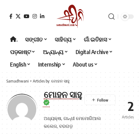
.
ସଙ୍ଗୀତ
ସାହିତ୍ୟ
ଗାଁ ଇତିହାସ
ପଡ଼କାଷ୍ଟ
ଅନ୍ୟାନ୍ୟ
Digital Archive
English
Internship
About us
Samadhwani
>
Articles by: ମୋହନ ସାହୁ
ମୋହନ ସାହୁ
2
Articles
ଅଧ୍ୟକ୍ଷ, ଗାନ୍ଧୀ ମେମୋରିଆଲ
କଲେଜ, ବରଗଡ଼