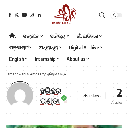
.
ସଙ୍ଗୀତ
ସାହିତ୍ୟ
ଗାଁ ଇତିହାସ
ପଡ଼କାଷ୍ଟ
ଅନ୍ୟାନ୍ୟ
Digital Archive
English
Internship
About us
Samadhwani
>
Articles by: ହରିହର ପଣ୍ଡା
2
ହରିହର
ପଣ୍ଡା
Articles