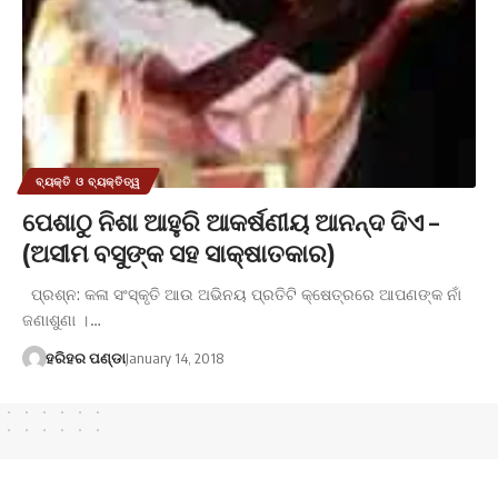
ବ୍ୟକ୍ତି ଓ ବ୍ୟକ୍ତିତ୍ୱ
ପେଶାଠୁ ନିଶା ଆହୁରି ଆକର୍ଷଣୀୟ ଆନନ୍ଦ ଦିଏ –
(ଅସୀମ ବସୁଙ୍କ ସହ ସାକ୍ଷାତକାର)
ପ୍ରଶ୍ନ: କଳା ସଂସ୍କୃତି ଆଉ ଅଭିନୟ ପ୍ରତିଟି କ୍ଷେତ୍ରରେ ଆପଣଙ୍କ ନାଁ
ଜଣାଶୁଣା ।…
ହରିହର ପଣ୍ଡା
January 14, 2018