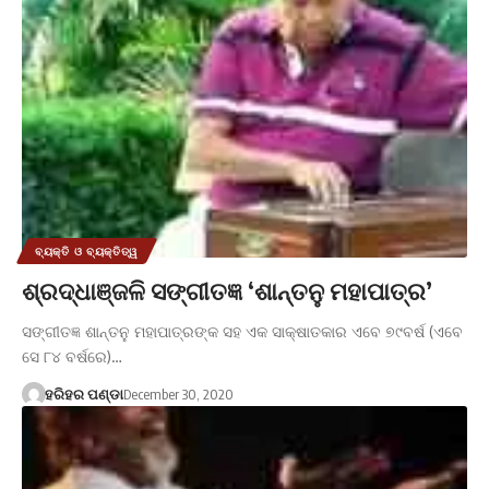
ବ୍ୟକ୍ତି ଓ ବ୍ୟକ୍ତିତ୍ୱ
ଶ୍ରଦ୍ଧାଞ୍ଜଳି ସଙ୍ଗୀତଜ୍ଞ ‘ଶାନ୍ତନୁ ମହାପାତ୍ର’
ସଙ୍ଗୀତଜ୍ଞ ଶାନ୍ତନୁ ମହାପାତ୍ରଙ୍କ ସହ ଏକ ସାକ୍ଷାତକାର ଏବେ ୭୯ବର୍ଷ (ଏବେ
ସେ ୮୪ ବର୍ଷରେ)…
ହରିହର ପଣ୍ଡା
December 30, 2020