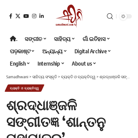
.
ସଙ୍ଗୀତ
ସାହିତ୍ୟ
ଗାଁ ଇତିହାସ
ପଡ଼କାଷ୍ଟ
ଅନ୍ୟାନ୍ୟ
Digital Archive
English
Internship
About us
Samadhwani
>
ସାହିତ୍ୟ ସଂସ୍କୃତି
>
ବ୍ୟକ୍ତି ଓ ବ୍ୟକ୍ତିତ୍ୱ
>
ଶ୍ରଦ୍ଧାଞ୍ଜଳି ସଙ୍ଗୀତଜ୍ଞ ‘ଶାନ୍ତନୁ ମହାପାତ୍ର’
ବ୍ୟକ୍ତି ଓ ବ୍ୟକ୍ତିତ୍ୱ
ଶ୍ରଦ୍ଧାଞ୍ଜଳି
ସଙ୍ଗୀତଜ୍ଞ ‘ଶାନ୍ତନୁ