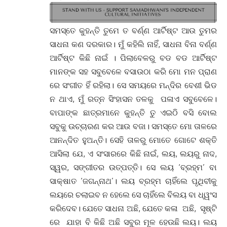
ସମସ୍ତେ କୁହନ୍ତି ତୁମେ ତ ବର୍ଣ୍ଣ ଆର୍ଟିଷ୍ଟ ଆଉ ତୁମର
ସାଧନା କଣ ଦରକାର। ମୁଁ କହିଲି ନାହିଁ, ସାଧନା ବିନା ବର୍ଣ୍ଣ
ଆର୍ଟିଷ୍ଟ କିଛି ନାଇଁ । ପିଲାବେଳରୁ ବଡ ବଡ ଆର୍ଟିଷ୍ଟ
ମାନଙ୍କ ସହ ସବୁବେଳେ ବସାଉଠା କରି ମୋ ମନ ପ୍ରାଣ
ରେ ସଂଗୀତ ହିଁ ରହିଲା। ସେ ସମୟରେ ମନ୍ଦିର ବେଶୀ ଭିଡ
ନ ଥାଏ, ମୁଁ ରତ୍ନ ସିଂହାସନ ତଳକୁ ପଳାଏ ସବୁବେଳେ।
ବାପାଙ୍କ ଛାତ୍ରମାନେ କୁହନ୍ତି ତୁ ଏଇଠି ବସି ବୋଲ
ସବୁକୁ ଉଚ୍ଚାରଣ କର ଆଉ ବଜା। ସମସ୍ତେ ମୋ ତାଳରେ
ଆନନ୍ଦିତ ହୁଅନ୍ତି। ସେହି ତାଳରୁ ମୋତେ ଗୋଟେ ଶକ୍ତି
ଆସିଲା ଯେ, ଏ ସଂସାରରେ କିଛି ନାଇଁ, ଲୟ, ଲୟରୁ ନାଦ,
ସ୍ୱର, ସଙ୍ଗୀତର ଉତ୍ପତ୍ତି। ସେ ଲୟ ‘ବ୍ରହ୍ମ’ ବା
ସାକ୍ଷାତ ‘ଜଗନ୍ନାଥ’। ଲୟ ବ୍ରହ୍ମ ଚାହିଁଲେ ପୃଥିବୀକୁ
ଲୟରେ ଚଲାଇବ ନ ହେଲେ ସେ ଚାହିଁଲେ ବିଲୟ ବା ଧ୍ୱଂସ
କରିଦେବ। ଯେତେ ସାଧନା ଅଛି, ଯେତେ କଳା ଅଛି, ସୃଷ୍ଟି
ରେ ଯାହା ବି କିଛି ଅଛି ସବୁର ମୂଳ ହେଉଛି ଲୟ। ଲୟ