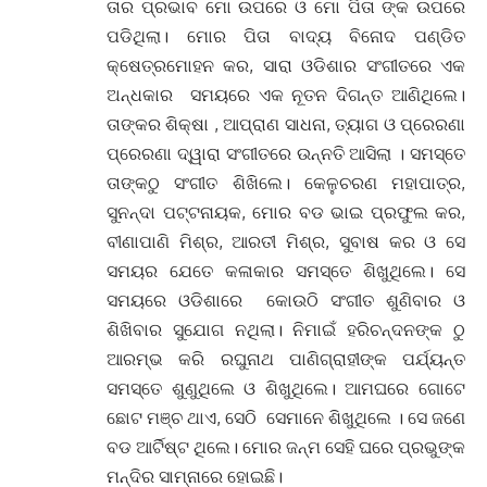
ତାର ପ୍ରଭାବ ମୋ ଉପରେ ଓ ମୋ ପିତା ଙ୍କ ଉପରେ
ପଡିଥିଲା। ମୋର ପିତା ବାଦ୍ୟ ବିନୋଦ ପଣ୍ଡିତ
କ୍ଷେତ୍ରମୋହନ କର, ସାରା ଓଡିଶାର ସଂଗୀତରେ ଏକ
ଅନ୍ଧକାର ସମୟରେ ଏକ ନୂତନ ଦିଗନ୍ତ ଆଣିଥିଲେ।
ତାଙ୍କର ଶିକ୍ଷା , ଆପ୍ରାଣ ସାଧନା, ତ୍ୟାଗ ଓ ପ୍ରେରଣା
ପ୍ରେରଣା ଦ୍ୱାରା ସଂଗୀତରେ ଉନ୍ନତି ଆସିଲା । ସମସ୍ତେ
ତାଙ୍କଠୁ ସଂଗୀତ ଶିଖିଲେ। କେଳୁଚରଣ ମହାପାତ୍ର,
ସୁନନ୍ଦା ପଟ୍ଟନାୟକ, ମୋର ବଡ ଭାଇ ପ୍ରଫୁଲ କର,
ବୀଣାପାଣି ମିଶ୍ର, ଆରତୀ ମିଶ୍ର, ସୁବାଷ କର ଓ ସେ
ସମୟର ଯେତେ କଳାକାର ସମସ୍ତେ ଶିଖୁଥିଲେ। ସେ
ସମୟରେ ଓଡିଶାରେ କୋଉଠି ସଂଗୀତ ଶୁଣିବାର ଓ
ଶିଖିବାର ସୁଯୋଗ ନଥିଲା। ନିମାଇଁ ହରିଚନ୍ଦନଙ୍କ ଠୁ
ଆରମ୍ଭ କରି ରଘୁନାଥ ପାଣିଗ୍ରାହୀଙ୍କ ପର୍ଯ୍ୟନ୍ତ
ସମସ୍ତେ ଶୁଣୁଥିଲେ ଓ ଶିଖୁଥିଲେ। ଆମଘରେ ଗୋଟେ
ଛୋଟ ମଞ୍ଚ ଥାଏ, ସେଠି ସେମାନେ ଶିଖୁଥିଲେ । ସେ ଜଣେ
ବଡ ଆର୍ଟିଷ୍ଟ ଥିଲେ। ମୋର ଜନ୍ମ ସେହି ଘରେ ପ୍ରଭୁଙ୍କ
ମନ୍ଦିର ସାମ୍ନାରେ ହୋଇଛି।