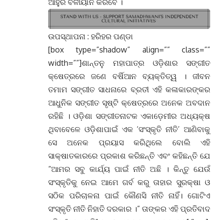
ଆହୁରି ବଳୀୟାନ କରିବେ ।
ଉପସ୍ଥାପନା : ହରିହର ପଣ୍ଡା
[box type=”shadow” align=”” class=””
width=””]ଶାନ୍ତନୁ ମହାପାତ୍ର ଓଡ଼ିଶାର ସଙ୍ଗୀତ
କ୍ଷେତ୍ରରେ ଜଣେ ବର୍ଷିଆନ ବ୍ୟକ୍ତିତ୍ୱ । ଜୀବନ
ତମାମ ସଙ୍ଗୀତ ସାଧନାରେ ବ୍ରତୀ ଏହି କଳାକାରଙ୍କର
ଆଧୁନିକ ସଙ୍ଗୀତ ସୃଷ୍ଟି କ୍ଷେତ୍ରରେ ଅନେକ ଅବଦାନ
ରହିଛି । ଓଡ଼ିଶା ସଙ୍ଗୀତନାଟକ ଏକାଡ଼େମୀର ଅଧ୍ୟକ୍ଷ
ଥିବାବେଳେ ଓଡ଼ିଶାପାଇଁ ଏକ ‘ସଂସ୍କୃତି ନୀତି’ ଆଣିବାକୁ
ସେ ଅନେକ ପ୍ରୟାସ କରିଥିଲେ ବୋଲି ଏହି
ସାକ୍ଷାତକାରରେ ପ୍ରକାଶ କରିଛନ୍ତି ଏବଂ କହିଛନ୍ତି ଯେ
“ଆମର ସବୁ କାର୍ଯ୍ୟ ପାଇଁ ନୀତି ଅଛି । କିନ୍ତୁ ଯେଉଁ
ସଂସ୍କୃତିକୁ ନେଇ ଆମେ ଗର୍ବ କରୁ ତାହାର ସୁରକ୍ଷା ଓ
ସଠିକ ପରିଚାଳନା ପାଇଁ କୌଣସି ନୀତି ନାହିଁ। ଗୋଟିଏ
ସଂସ୍କୃତି ନୀତି ନିହାତି ଦରକାର ।” ତାଙ୍କର ଏହି ପ୍ରତିବାଦ