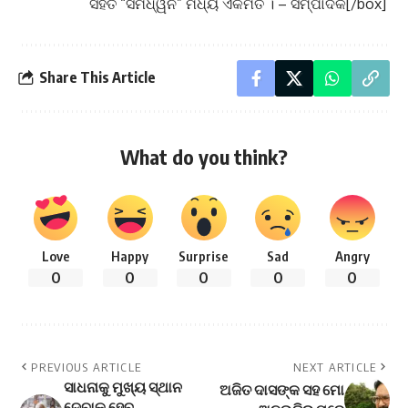
ସହିତ “ସମଧ୍ୱନି” ମଧ୍ୟ ଏକମତ । – ସମ୍ପାଦକ[/box]
Share This Article
What do you think?
Love
Happy
Surprise
Sad
Angry
0
0
0
0
0
PREVIOUS ARTICLE
NEXT ARTICLE
ସାଧନାକୁ ମୁଖ୍ୟ ସ୍ଥାନ
ଅଜିତ ଦାସଙ୍କ ସହ ମୋ
ଦେବାକୁ ହେବ