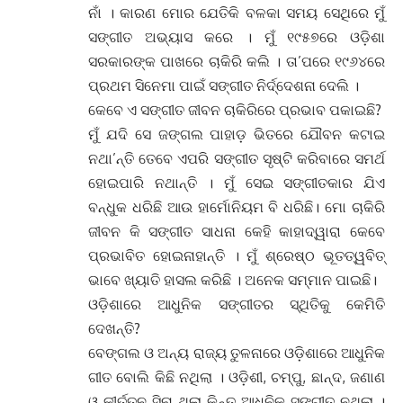
ନାଁ । କାରଣ ମୋର ଯେତିକି ବଳକା ସମୟ ସେଥିରେ ମୁଁ
ସଙ୍ଗୀତ ଅଭ୍ୟାସ କରେ । ମୁଁ ୧୯୫୭ରେ ଓଡ଼ିଶା
ସରକାରଙ୍କ ପାଖରେ ଚାକିରି କଲି । ତା’ପରେ ୧୯୬୪ରେ
ପ୍ରଥମ ସିନେମା ପାଇଁ ସଙ୍ଗୀତ ନିର୍ଦ୍ଦେଶନା ଦେଲି ।
କେବେ ଏ ସଙ୍ଗୀତ ଜୀବନ ଚାକିରିରେ ପ୍ରଭାବ ପକାଇଛି?
ମୁଁ ଯଦି ସେ ଜଙ୍ଗଲ ପାହାଡ଼ ଭିତରେ ଯୌବନ କଟାଇ
ନଥା’ନ୍ତି ତେବେ ଏପରି ସଙ୍ଗୀତ ସୃଷ୍ଟି କରିବାରେ ସମର୍ଥ
ହୋଇପାରି ନଥାନ୍ତି । ମୁଁ ସେଇ ସଙ୍ଗୀତକାର ଯିଏ
ବନ୍ଧୁକ ଧରିଛି ଆଉ ହାର୍ମୋନିୟମ ବି ଧରିଛି। ମୋ ଚାକିରି
ଜୀବନ କି ସଙ୍ଗୀତ ସାଧନା କେହି କାହାଦ୍ୱାରା କେବେ
ପ୍ରଭାବିତ ହୋଇନାହାନ୍ତି । ମୁଁ ଶ୍ରେଷ୍ଠ ଭୂତତ୍ୱବିତ୍
ଭାବେ ଖ୍ୟାତି ହାସଲ କରିଛି । ଅନେକ ସମ୍ମାନ ପାଇଛି।
ଓଡ଼ିଶାରେ ଆଧୁନିକ ସଙ୍ଗୀତର ସ୍ଥିତିକୁ କେମିତି
ଦେଖନ୍ତି?
ବେଙ୍ଗଲ ଓ ଅନ୍ୟ ରାଜ୍ୟ ତୁଳନାରେ ଓଡ଼ିଶାରେ ଆଧୁନିକ
ଗୀତ ବୋଲି କିଛି ନଥିଲା । ଓଡ଼ିଶୀ, ଚମ୍ପୁ, ଛାନ୍ଦ, ଜଣାଣ
ଓ କୀର୍ତ୍ତନ ସିନା ଥିଲା କିନ୍ତୁ ଆଧୁନିକ ସଙ୍ଗୀତ ନଥିଲା ।