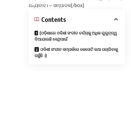
ଧନ୍ୟବାଦ। – ସମ୍ପାଦକ[/box]
Contents
(ଓଡ଼ିଶାରେ ଓଡିଶୀ ସଂଗୀତ ଚର୍ଚ୍ଚାକୁ ଅଧିକ ଗୁରୁତ୍ତ୍ୱ
ଦିଆଯାଉଛି ସେଥିପାଇଁ
ଓଡିଶୀ ସଂଗୀତ ସମ୍ପର୍କରେ କେତୋଟି କଥା ପଚାରିବାକୁ
ଚାହୁଁଛି ।)