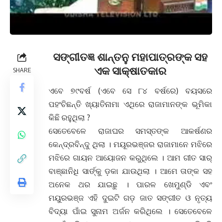
ସଙ୍ଗୀତଜ୍ଞ ଶାନ୍ତନୁ ମହାପାତ୍ରଙ୍କ ସହ
ଏକ ସାକ୍ଷାତକାର
SHARE
ଏବେ ୭୯ବର୍ଷ (ଏବେ ସେ ୮୪ ବର୍ଷରେ) ବୟସରେ
ପହଂଚିଛନ୍ତି ଖ୍ୟାତିନାମା ଏଥିରେ ରାଜାମାନଙ୍କ ଭୂମିକା
କିଛି ରହୁଥିଲା ?
ସେତେବେଳେ ରାଜାଘର ସମସ୍ତଙ୍କ ଆକର୍ଷଣର
କେନ୍ଦ୍ରବିନ୍ଦୁ ଥିଲା । ମୟୂରଭଞ୍ଜର ରାଜାମାନେ ମଝିରେ
ମଝିରେ ଗାୟନ ଆୟୋଜନ କରୁଥିଲେ । ଆମ ଗୀତ ସାର୍
ବାଞ୍ଛାନିଧି ସାର୍ଙ୍କୁ ଡ଼କା ଯାଉଥିଲା । ଆମେ ତାଙ୍କ ସହ
ଅନେକ ଥର ଯାଇଛୁ । ପାରଳ ଖେମୁଣ୍ଡି ଏବଂ
ମୟୁରଭଞ୍ଜ ଏହି ଦୁଇଟି ଗଡ଼ ଜାତ ସଙ୍ଗୀତ ଓ ନୃତ୍ୟ
ବିଦ୍ୟା ପାଁଇ ସୁନାମ ଅର୍ଜନ କରିଥିଲେ । ସେତେବେଳେ