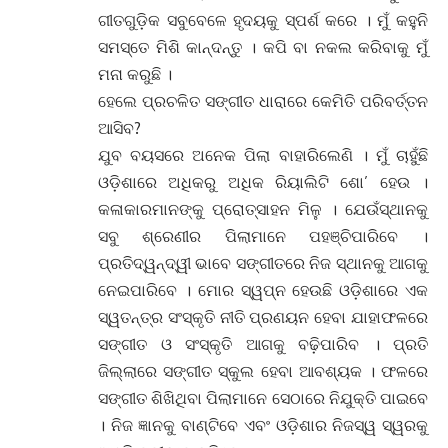
ଗୀତଗୁଡ଼ିକ ସବୁବେଳେ ହୃଦୟକୁ ସ୍ପର୍ଶ କରେ । ମୁଁ କହୁନି
ସମସ୍ତେ ମିଶି କାନ୍ଦନ୍ତୁ । କପି ବା ନକଲ କରିବାକୁ ମୁଁ
ମନା କରୁଛି ।
ହେଲେ ପ୍ରଚଳିତ ସଙ୍ଗୀତ ଧାରାରେ କେମିତି ପରିବର୍ତ୍ତନ
ଆସିବ?
ଯୁବ ବୟସରେ ଅନେକ ପିଲା ବାହାରିଲେଣି । ମୁଁ ଚାହୁଁଛି
ଓଡ଼ିଶାରେ ଅଧିକରୁ ଅଧିକ ରିୟାଲିଟି ଶୋ’ ହେଉ ।
କଳାକାରମାନଙ୍କୁ ପ୍ରୋତ୍ସାହନ ମିଳୁ । ଯେଉଁସ୍ଥାନକୁ
ସବୁ ଶ୍ରେଣୀର ପିଲାମାନେ ପହଞ୍ଚିପାରିବେ ।
ପ୍ରତିଦ୍ୱନ୍ଦ୍ୱୀ ଭାବେ ସଙ୍ଗୀତରେ ନିଜ ସ୍ଥାନକୁ ଆଗକୁ
ନେଇପାରିବେ । ମୋର ସ୍ୱପ୍ନ ହେଉଛି ଓଡ଼ିଶାରେ ଏକ
ସ୍ୱତନ୍ତ୍ର ସଂସ୍କୃତି ନୀତି ପ୍ରଣୟନ ହେବା ଯାହାଫଳରେ
ସଙ୍ଗୀତ ଓ ସଂସ୍କୃତି ଆଗକୁ ବଢ଼ିପାରିବ । ପ୍ରତି
ଜିଲ୍ଲାରେ ସଙ୍ଗୀତ ସ୍କୁଲ ହେବା ଆବଶ୍ୟକ । ଫଳରେ
ସଙ୍ଗୀତ ଶିଖିଥିବା ପିଲାମାନେ ସେଠାରେ ନିଯୁକ୍ତି ପାଇବେ
। ନିଜ ଜ୍ଞାନକୁ ବାଣ୍ଟିବେ ଏବଂ ଓଡ଼ିଶାର ନିଜସ୍ୱ ସ୍ୱରକୁ