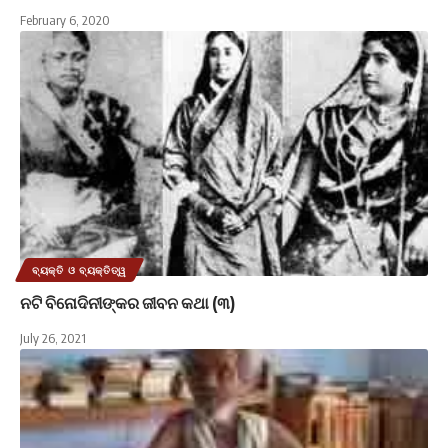
February 6, 2020
ବ୍ୟକ୍ତି ଓ ବ୍ୟକ୍ତିତ୍ୱ
ନଟି ବିନୋଦିନୀଙ୍କର ଜୀବନ କଥା (୩)
July 26, 2021