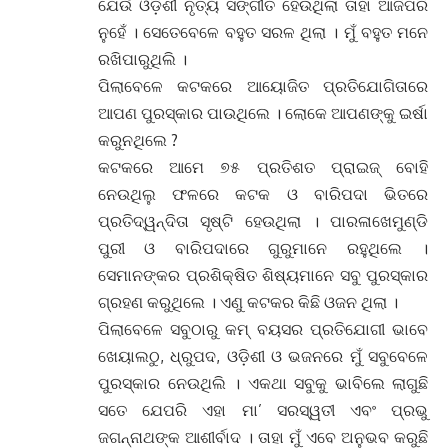
ଯେଉଁ ଓଡ଼ିଶୀ ନୃତ୍ୟ ସଙ୍ଗୀତ ହେଉଥିଲା ତାହା ଆଜିପରି
ନୁହେଁ । ସେତେବେଳେ ବହୁତ ସରଳ ଥିଲା । ମୁଁ ବହୁତ ମନେ
ରଖିପାରୁଥିଲି ।
ପିଲାବେଳେ କଟକରେ ଆୟୋଜିତ ପ୍ରତିଯୋଗିତାରେ
ଆପଣ ପୁରସ୍କାର ପାଉଥିଲେ । ଲୋକେ ଆପଣଙ୍କୁ ଇର୍ଷା
କରୁନଥିଲେ ?
କଟକରେ ଆମେ ୭୫ ପ୍ରତିଶତ ପ୍ରାଇଜ୍ ବୋହି
ନେଉଥିଲୁ ଫଳରେ କଟକ ଓ ବାରିପଦା ଭିତରେ
ପ୍ରତିଦ୍ୱନ୍ଦିତା ସୃଷ୍ଟି ହେଉଥିଲା । ପାରଳାଖେମୁଣ୍ଡି
ପୁରୀ ଓ ବାରିପଦାରେ ଗୁରୁମାନେ ରହୁଥିଲେ ।
ସେମାନଙ୍କର ପ୍ରଶିକ୍ଷିତ ଶିଷ୍ୟମାନେ ସବୁ ପୁରସ୍କାର
ଗ୍ରହଣ କରୁଥିଲେ । ଏଣୁ କଟକର କିଛି ଓଜନ ଥିଲା ।
ପିଲାବେଳେ ସବୁଠାରୁ କମ୍ ବୟସର ପ୍ରତିଯୋଗୀ ଭାବେ
ଖେୟାଲଠୁ, ଧ୍ରୁପଦ, ଓଡ଼ିଶୀ ଓ ଭଜନରେ ମୁଁ ସବୁବେଳେ
ପୁରସ୍କାର ନେଉଥିଲି । ଏକଥା ସବୁକୁ ଭାବିଲେ ଲାଗୁଛି
ସତେ ଯେପରି ଏହା ମା’ ସରସ୍ୱତୀ ଏବଂ ପ୍ରଭୁ
ଜଗନ୍ନାଥଙ୍କ ଆଶୀର୍ବାଦ । ତାହା ମୁଁ ଏବେ ଅନୁଭବ କରୁଛି