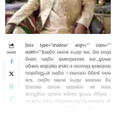
[box type=”shadow” align=”” class=””
width=””]ପଣ୍ଡିତ ଉମେଶ ଚନ୍ଦ୍ର କର, ପିତା ବାଦ୍ୟ
SHARE
ବିନୋଦ ପଣ୍ଡିତ କ୍ଷେତ୍ରମୋହନ କର…ଦୁଇଜଣ
ଓଡ଼ିଶାର ଶାସ୍ତ୍ରୀୟ ସଂଗୀତ ଓ ତାଳବାଦ୍ୟ କ୍ଷେତ୍ରରେ
ଅପ୍ରତିଦ୍ୱନ୍ଦୀ ପଣ୍ଡିତ । ମନେପଡେ ଚିରିବର୍ଷ ତଳର
କଥା, ପଣ୍ଡିତ ଉମେଶ ଚନ୍ଦ୍ର କରଙ୍କର ନିଜ
ପିତାଙ୍କର ଅବଦାନ ସମ୍ପର୍କରେ ଏକ ଲେଖା
ସମଧ୍ୱନିରେ ପ୍ରକାଶ କରିବାର ସୁଯୋଗ ମିଳିଥିଲା ।
ଲେଖାଟିକୁ ଗୋଟେ ନିଶ୍ୱାସରେ ପଢୁ ପଢୁ ମନେହେଲା ଏହି
ମହାନ କଳାକାରଙ୍କୁ ଯେମିତି ପ୍ରଥମେ ଆଜି ମୁଁ
ଜାଣିବାକୁ ପାଇଲି । ଦୁଃଖବି ଲାଗୁଥିଲା କାରଣ ଗୁରୁ,