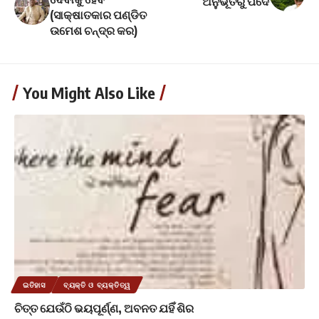
ଅନୁଭୂତିରୁ ପଦେ
(ସାକ୍ଷାତକାର ପଣ୍ଡିତ
ଉମେଶ ଚନ୍ଦ୍ର କର)
You Might Also Like
ଇତିହାସ
ବ୍ୟକ୍ତି ଓ ବ୍ୟକ୍ତିତ୍ୱ
ଚିତ୍ତ ଯେଉଁଠି ଭୟପୂର୍ଣ୍ଣ, ଅବନତ ଯହିଁ ଶିର