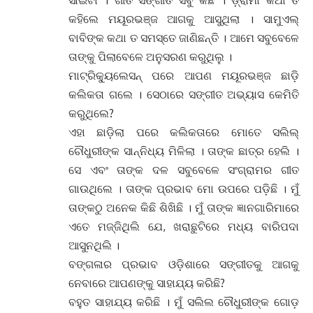
ସାଇଟା । ଗୀତ ସଙ୍ଗୀତ ସବୁ କିଛି । ଡ଼୍ରାମା କଥା ତ
କହିଲେ ମୟୂରଭଞ୍ଜ ଆଗକୁ ଆସୁଥିଲା । ସାମୁଏଲ୍
ବାବିଙ୍କ କଥା ତ ସମସ୍ତେ ଜାଣିଛନ୍ତି । ଆମେ ସବୁବେଳେ
ତାଙ୍କୁ ପିଲାବେଳେ ଅନୁସରଣ କରୁଥିଲୁ ।
ମାଟ୍ରିକ୍ୟୁଲେସନ୍ ପରେ ଆପଣ ମୟୂରଭଞ୍ଜ ଛାଡ଼ି
କଲିକତା ଗଲେ । ସେଠାରେ ସଙ୍ଗୀତ ଅଭ୍ୟାସ କେମିତି
କରୁଥିଲେ?
ଏହା ଛାଡ଼ିଲା ପରେ କଲିକତାରେ ମୋତେ ସଲିଲ୍
ଚୌଧୁରୀଙ୍କ ସାନ୍ନିଧ୍ୟ ମିଳିଲା । ତାଙ୍କ ଛାତ୍ର ହେଲି ।
ସେ ଏବଂ ତାଙ୍କ ଦଳ ସବୁବେଳେ ସଂଗ୍ରାମର ଗୀତ
ଗାଉଥିଲେ । ତାଙ୍କ ପ୍ରଭାବ ମୋ ଉପରେ ପଡ଼ିଛି । ମୁଁ
ତାଙ୍କଠୁ ଅନେକ କିଛି ଶିଖିଛି । ମୁଁ ତାଙ୍କ ଜ୍ଞାନଗାରିମାରେ
ଏତେ ମଜ୍ଜିଥିଲି ଯେ, ଖରାଛୁଟିରେ ମଧ୍ୟ ବାରିପଦା
ଆସୁନଥିଲି ।
ବଙ୍ଗଳାର ପ୍ରଭାବ ଓଡ଼ିଶାରେ ସଙ୍ଗୀତକୁ ଆଗକୁ
ନେବାରେ ଆପଣଙ୍କୁ ସାହାଯ୍ୟ କରିଛି?
ବହୁତ ସାହାଯ୍ୟ କରିଛି । ମୁଁ ସଲିଲ ଚୌଧୁରୀଙ୍କ ଗୋଡ଼