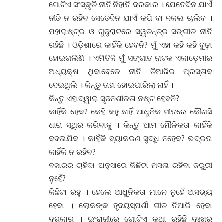
ଗୋଟିଏ ସଂସ୍କୃତି ନୀତି ନିହାତି ଦରକାର । ଯେତେଦିନ ଯାଏଁ
ନୀତି ନ ରହିବ ସେତେଦିନ ଯାଏଁ କପି ବା ନକଲ ଚାଲିବ ।
ମହାରାଷ୍ଟ୍ର ଓ ଗୁଜୁରାଟରେ ସ୍ୱତନ୍ତ୍ର ସଙ୍ଗୀତ ନୀତି
ରହିଛି । ଓଡ଼ିଶାରେ କାହିଁକି ହେବନି? ମୁଁ ଏହା କହି କହି ବୁଢ଼ା
ହୋଇଗଲିଣି । ଏମିତିକି ମୁଁ ସଙ୍ଗୀତ ନାଟକ ଏକାଡ଼େମୀର
ଅଧ୍ୟକ୍ଷ ଥିବାବେଳେ ନୀତି ତିଆରିର ପ୍ରସ୍ତାବ
ଦେଇଥିଲି । କିନ୍ତୁ ତାହା ହୋଇପାରିଲା ନାହିଁ ।
କିନ୍ତୁ ଏହାଦ୍ୱାରା ସୃଜନଶୀଳତା ନଷ୍ଟ ହେବନି?
କାହିଁକି ହେବ? କେହି କହୁ ନାହିଁ ଆଧୁନିକ ଗୀତରେ କୌଣସି
ଧାରା ସ୍ଥିର କରିବାକୁ । କିନ୍ତୁ ଆମ ମୌଳିକତା କାହିଁକି
ବଦଳାଯିବ । କାହିଁକି ବ୍ୟାକରଣ ସୁଦ୍ଧି ନହେବ? ଭଦ୍ରତା
କାହିଁକି ନ ରହିବ?
ବଜାରର ଚାହିଦା ଅନୁସାରେ କିଛିଟା ମସଲା ରହିବା ଜରୁରୀ
ନୁହେଁ?
କିଛିଟା ରହୁ । ହେଲେ ଆଧୁନିକତା ମାନେ ନୁହେଁ ଅସଭ୍ୟ
ହେବା । ଲୋକଙ୍କ ହୃଦୟସ୍ପର୍ଶୀ ଗୀତ ତିଆରି ହେବା
ଦରକାର । ଇଂରାଜୀରେ ଗୋଟିଏ କଥା ରହିଛି ଦୁଃଖର