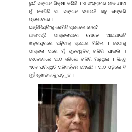
ଛୁଇଁ ସଙ୍ଗୀତ ଶିକ୍ଷା କରିଛି । ଏ ସଂଗ୍ରାମର ଗୀତ ଯାହା
ମୁଁ ଲେଖିଛି ବା ସଙ୍ଗୀତ ସଜାଇଛି ସବୁ ତାଙ୍କରି
ପ୍ରଭାବରେ ।
ଇଞ୍ଜିନିୟରିଂକୁ କେମିତି ପ୍ରବେଶ ହେଲା?
ଆଇଏସ୍ସି ପାସ୍କଲାପରେ ମୋତେ ଆଇଆଇଟି
ଖଡ଼ଗପୁରରେ ପଢ଼ିବାକୁ ସୁଯୋଗ ମିଳିଲା । ସେଠାରୁ
ପାସ୍କଲା ପରେ ମୁଁ ଭୂତତ୍ୱବିତ୍ ଚାକିରି ପାଇଲି ।
ସେତେବେଳେ ପାଠ ସରିଲେ ଚାକିରି ମିଳୁଥିଲା । କିନ୍ତୁ
ଏବେ ପରିସ୍ଥିତି ପରିବର୍ତ୍ତନ ହୋଇଛି । ପାଠ ପଢ଼ିଲେ ବି
ମୁହଁ ଶୁଖାଇବାକୁ ପଡ଼ୁଛି ।