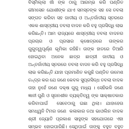
ବିସ୍ମିଲ୍ଲା ଖାଁ ଙ୍କ ଠାରୁ ଆରମ୍ଭ କରି ପଣ୍ଡିତ
ଭୀମସେନ ଯୋଶୀଙ୍କ ଯାଏ ସମସ୍ତଙ୍କ ସହ ସେ ତବଲା
ସଙ୍ଗତ କରିବା ସହ ଜାତୀୟ ଓ ଅନ୍ତର୍ଜାତୀୟ ସ୍ତରରେ
ଏକକ ଶାସ୍ତ୍ରୀୟ ତବଲା ବାଦନ କରି ବହୁ ପ୍ରସିଦ୍ଧି ଲାଭ
କରିଛନ୍ତି। ଆମ ରାଜ୍ୟରେ ଶାସ୍ତ୍ରୀୟ ତବଲା ବାଦନର
ପ୍ରଚାର ଓ ପ୍ରସାର କ୍ଷେତ୍ରରେ ତାଙ୍କର
ଗୁରୁତ୍ୱପୂର୍ଣ୍ଣ ଭୂମିକା ରହିଛି। ତାଙ୍କ ହାତରେ ତିଆରି
ହୋଇଥିବା ଅନେକ ଛାତ୍ର ଛାତ୍ରୀ ଜାତୀୟ ଓ
ଅନ୍ତର୍ଜାତୀୟ ସ୍ତରରେ ତବଲା ବାଦନ କରି ବହୁ ପ୍ରସିଦ୍ଧି
ଲାଭ କରିଛନ୍ତି ଯାହା ପ୍ରମାଣିତ କରୁଛି ପଣ୍ଡିତ ଉମେଶ
ଚନ୍ଦ୍ର କର ଯେ ଜଣେ କେବଳ ସୁପ୍ରସିଦ୍ଧ ତବଲା ବାଦକ
ତାହା ନୁହେଁ ଜଣେ ଦକ୍ଷ ଗୁରୁ ମଧ୍ୟ । ସେହିଭଳି ଜଣେ
ଜ୍ଞାନୀ ଗୁଣି ଓ ସୃଜନଶୀଳ ବ୍ୟକ୍ତିତ୍ୱ ଙ୍କ ସାକ୍ଷାତକାର
କରିବାପାଇଁ ସେବେଠାରୁ ଇଛା ଥିଲା। ଯାହାହେଉ
ସମଧ୍ୱନି ଟିମର ଜଣେ କଳାକାର ତଥା ଭାଓଲିନ ବାଦକ
ଶ୍ରୀ ଜ୍ୟୋତି ପ୍ରକାଶ ସାହୁଙ୍କ ସହଯୋଗରେ ଏହା
ସମ୍ଭବ ହୋଇପାରିଛି। ସେଥିପାଇଁ ତାଙ୍କୁ ବହୁତ ବହୁତ