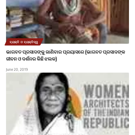
ବ୍ୟକ୍ତି ଓ ବ୍ୟକ୍ତିତ୍ୱ
ଭାଗବତ ପ୍ରସାଦଙ୍କୁ ଜାଣିବାର ପ୍ରୟାସରେ (ଭାଗବତ ପ୍ରସାଦଙ୍କ
ଜୀବନ ଓ ଦର୍ଶନର କିଛି ଝଲକ)
June 20, 2019