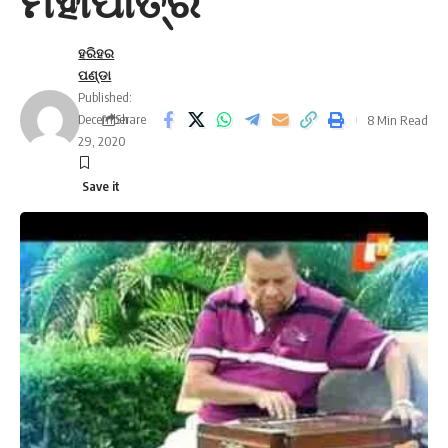
ମହାପାତ୍ର’
ହରିହର
ପଣ୍ଡା
Published:
December
Share
8 Min Read
29, 2020