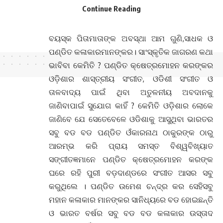
Continue Reading
ପଣ୍ଡିତ, ଗୁଣି ମାନଙ୍କୁ ଜାଣିବା ବା ଜଣାଇବା ପାଇଁ ଆମ
ରାଜ୍ୟରେ ଶ୍ରଦ୍ଧା ନାହିଁ କି ଚର୍ଚ୍ଚା ନାହିଁ। ବିଶେଷକରି
ବୟସ୍କ ପିତାମାତାଙ୍କ ଅବସ୍ଥା ଆମ ଗୁଣି,ସାଧକ ଓ
ପଣ୍ଡିତ କଳାକାରମାନଙ୍କର। ସାଂସ୍କୃତିକ ଜାଗରଣ କଥା
ଭାବିବା କେମିତି ? ପଣ୍ଡିତ କ୍ଷେତ୍ରମୋହନ କରଙ୍କର
ଓଡ଼ିଶାର ଶାସ୍ତ୍ରୀୟ ସଂଗୀତ, ଓଡିଶୀ ସଂଗୀତ ଓ
ତାଳବାଦ୍ୟ ପାଇଁ ଥିବା ଅତୁଳନୀୟ ଅବଦାନକୁ
ଜାଣିବାପାଇଁ ସୁଯୋଗ କାହିଁ ? କେମିତି ଓଡ଼ିଶାର ଲୋକେ
ଜାଣିବେ ଯେ ସେତେବେଳେ ଓଡିଶାକୁ ଆସୁଥିବା ଭାରତର
ସବୁ ବଡ ବଡ ପଣ୍ଡିତ ଓଁକାରନାଥ ଠାକୁରଙ୍କ ଠାରୁ
ଆରମ୍ଭ କରି ପ୍ରାୟ ସମସ୍ତ ବିଶ୍ୱବିଖ୍ୟାତ
ସଙ୍ଗୀତଜ୍ଞମାନେ ପଣ୍ଡିତ କ୍ଷେତ୍ରମୋହନ କରଙ୍କ
ଘରେ ରହି ପୁରୀ ବଡ଼ଦାଣ୍ଡରେ ସଂଗୀତ ଆସର ସବୁ
କରୁଥିଲେ । ପଣ୍ଡିତ ଉମେଶ ଚନ୍ଦ୍ର କର ସେହିସବୁ
ମହାନ କଳାକାର ମାନଙ୍କର ସାନିଧ୍ୟରେ ବଡ ହୋଇଛନ୍ତି
ଓ ଭାରତ ବର୍ଷର ସବୁ ବଡ ବଡ କଳାକାର ଉସ୍ତାଦ