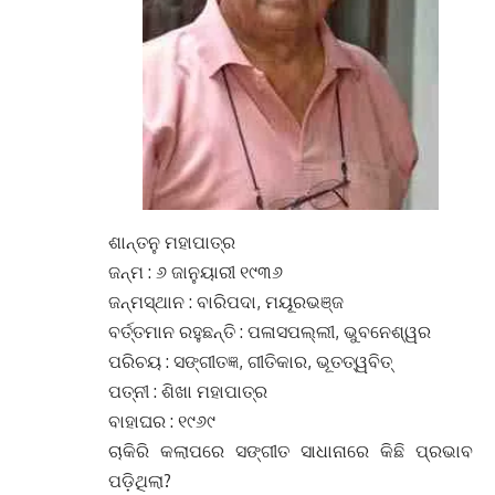
ଶାନ୍ତନୁ ମହାପାତ୍ର
ଜନ୍ମ : ୬ ଜାନୁୟାରୀ ୧୯୩୬
ଜନ୍ମସ୍ଥାନ : ବାରିପଦା, ମୟୂରଭଞ୍ଜ
ବର୍ତ୍ତମାନ ରହୁଛନ୍ତି : ପଳାସପଲ୍ଲୀ, ଭୁବନେଶ୍ୱର
ପରିଚୟ : ସଙ୍ଗୀତଜ୍ଞ, ଗୀତିକାର, ଭୂତତ୍ୱବିତ୍
ପତ୍ନୀ : ଶିଖା ମହାପାତ୍ର
ବାହାଘର : ୧୯୬୯
ଚାକିରି କଲାପରେ ସଙ୍ଗୀତ ସାଧାନାରେ କିଛି ପ୍ରଭାବ
ପଡ଼ିଥିଲା?