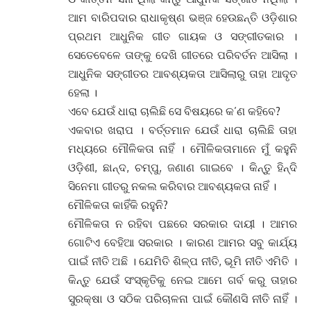
ଆମ ବାରିପଦାର ରାଧାକୃଷ୍ଣ ଭଞ୍ଜ ହେଉଛନ୍ତି ଓଡ଼ିଶାର
ପ୍ରଥମ ଆଧୁନିକ ଗୀତ ଗାୟକ ଓ ସଙ୍ଗୀତକାର ।
ସେତେବେଳେ ତାଙ୍କୁ ଦେଖି ଗୀତରେ ପରିବର୍ତନ ଆସିଲା ।
ଆଧୁନିକ ସଙ୍ଗୀତର ଆବଶ୍ୟକତା ଆସିଲାରୁ ତାହା ଆଦୃତ
ହେଲା ।
ଏବେ ଯେଉଁ ଧାରା ଚାଲିଛି ସେ ବିଷୟରେ କ’ଣ କହିବେ?
ଏକବାର ଖରାପ । ବର୍ତ୍ତମାନ ଯେଉଁ ଧାରା ଚାଲିଛି ତାହା
ମଧ୍ୟରେ ମୌଳିକତା ନାହିଁ । ମୌଳିକତାମାନେ ମୁଁ କହୁନି
ଓଡ଼ିଶୀ, ଛାନ୍ଦ, ଚମ୍ପୁ, ଜଣାଣ ଗାଇବେ । କିନ୍ତୁ ହିନ୍ଦି
ସିନେମା ଗୀତରୁ ନକଲ କରିବାର ଆବଶ୍ୟକତା ନାହିଁ ।
ମୌଳିକତା କାହିଁକି ରହୁନି?
ମୌଳିକତା ନ ରହିବା ପଛରେ ସରକାର ଦାୟୀ । ଆମର
ଗୋଟିଏ ବେହିଆ ସରକାର । କାରଣ ଆମର ସବୁ କାର୍ଯ୍ୟ
ପାଇଁ ନୀତି ଅଛି । ଯେମିତି ଶିଳ୍ପ ନୀତି, ଭୂମି ନୀତି ଏମିତି ।
କିନ୍ତୁ ଯେଉଁ ସଂସ୍କୃତିକୁ ନେଇ ଆମେ ଗର୍ବ କରୁ ତାହାର
ସୁରକ୍ଷା ଓ ସଠିକ ପରିଚାଳନା ପାଇଁ କୌଣସି ନୀତି ନାହିଁ ।