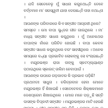
। ଯଦି ସେତେବେଳୁ ମୁଁ ସାଧନା କରୁନଥାନ୍ତି ତେବେ
ବର୍ତ୍ତମାନ ମା’ ସରସ୍ୱତୀ ଯାହା ଦେଉଛନ୍ତି ତାହା ନଥାନ୍ତା
।
ଆପଣଙ୍କ ପରିବାରରେ କିଏ ସଙ୍ଗୀତ ଆଗ୍ରହୀ ଥିଲେ?
ସମସ୍ତେ । ମୋ ବାପା ସୁନ୍ଦର ଗୀତ ଗାଉଥିଲେ । ମା’
ମଧ୍ୟ ସଙ୍ଗୀତ ସାଧନା କରୁଥିଲେ । ମୁଁ ଅନେକଥର
ବାପାଙ୍କ ନାଁରେ ପରିଚିତ ହୋଇଛି । ବାପା କେବଳ
ସଙ୍ଗୀତ ସାଧନା କରୁନଥିଲେ ବରଂ ସାହସୀଥିଲେ । ଅନେକ
ସମୟରେ ବନ୍ୟା ପ୍ରଭାବିତ ଲୋକଙ୍କୁ ସେ ବଂଚାଇଛନ୍ତି
। ମୟୂରଭଞ୍ଜ ରାଜା ତାଙ୍କୁ ସ୍କଟଠ୍ଲ୍ୟାଣ୍ଡ
ପଠାଇଥିଲେ ସ୍କାଉଟ୍ ତାଲିମ ନେବାପାଇଁ ।
ଆପଣଙ୍କ ଉପରେ ଗଡ଼ଜାତର କି ପ୍ରଭାବ ପଡ଼ିଛି?
ପ୍ରଥମତଃ ସାଧୁତା । ଚରିତ୍ରବାନ ହେବା ମୋତେ
ମୟୂରଭଞ୍ଜ ହିଁ ଶିଖାଇଛି । ସେତେବେଳର ଶିକ୍ଷକମାନେ
ଦେଶପ୍ରେମ ଶିଖାଉଥିଲେ । ମୋର ମନେ ପଡ଼ୁଛି ସଚ୍ଚି
ଦାସଙ୍କ ବିପ୍ଳବୀ ସଙ୍ଗୀତ । ମୟୂରଭଞ୍ଜର ମାଟି ହେଉଛି