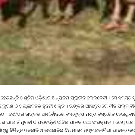
ହେଉଛନ୍ତି ପଶ୍ଚିମ ଓଡ଼ିଶାର ଅନ୍ୟତମ ପ୍ରାଚୀନ ଲୋକଦେବୀ । ସେ ସମସ୍ତ ସ
୍କୁରଣ ଓ ପଲ୍ଲବନର ହୁଦିନୀ ଶକ୍ତି । ତାଙ୍କର ଆଜ୍ଞାନୁସାରେ ବୀଜ ପଲ୍ଲବୀ
। ସେହିପରି ତାଙ୍କର ଆଶୀର୍ବାଦରେ ବଂଶବୃକ୍ଷ ମଧ୍ୟ ବିସ୍ତାରିତ ହେଉଥିବାର 
ରେ ଭାଇ ହିଁ ମୁରବୀ ଓ ପରବର୍ତ୍ତୀ ପୀଢିର ପାଳକ ତଥା ସଂରକ୍ଷକ । ତେଣୁ ତା
ବୀଙ୍କୁ ବିଭିନ୍ନ ଜନଜାତି ଓ ଉପଜାତିର ଝିଅମାନେ ମଙ୍ଗଳକାରିଣୀ ଭାବରେ ଉପ