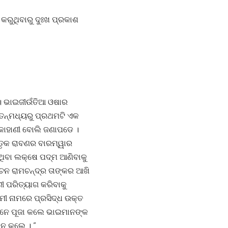
 କରୁଥିବାରୁ ଦୁଃଖ ପ୍ରକାଶ
 । ଭାଇଜୀଉଁତିଆ ଓଷାର
। ତନ୍ମଧ୍ୟରୁ ପ୍ରଥମଟି ଏକ
 କାହାଣୀ ବୋଲି ଜଣାପଡେ ।
୍ତୃକ ରାବଣର ବାରମ୍ୱାର
େ ଥିବା ଲକ୍ଷେ ପଦ୍ମ ଆଣିବାକୁ
ୋଚନ ରାମଚନ୍ଦ୍ର ତାଙ୍କର ଆଖି
ୀ ପରିତ୍ୟାଗ କରିବାକୁ
ଟମୀ ନାମରେ ପ୍ରସିଦ୍ଧ ଉକ୍ତ
ମାନେ ପୂଜା କଲେ ଭାଇମାନଙ୍କ
ନ କଲେ । ”