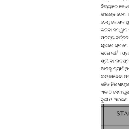
ବିଦ୍ୟାରେ କେନ
ସଂଲଗ୍ନ ଦେଶ । 
ତେଣୁ କୋଶଳ ଥି
କରିବା ସମ୍ୱାଦ
ପ୍ରତ୍ୟାବର୍ତ୍ତନ
ରୂପରେ ଗ୍ରହଣ 
କରେ ନାହିଁ । 
ଶ୍ରୀ ବା ଲକ୍ଷ୍
ଆଡକୁ ବ୍ୟାପିଥି
ଲଙ୍କାଦେବୀ ପ
ସହିତ ନିଜ ସାଙ
ଏକାଠି ସେବାପୂ
ବୁଢୀ ଓ ଆଠଜଣ 