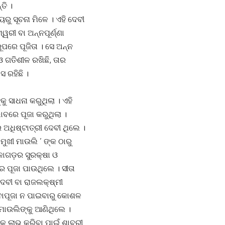
ତି ।
ୁ ସୂଚନା ମିଳେ । ଏହି ଦେବୀ
ରୀ ବା ଅନ୍ନପୂର୍ଣ୍ଣା
ୂପରେ ପୂଜିତା । ସେ ଅନ୍ନ
ଓ ଗତିଶୀଳ ରଖିଛି, ତାର
 ରହିଛି ।
ୁ ସାଧନା କରୁଥିଲା । ଏହି
ବରେ ପୂଜା କରୁଥିଲା ।
ଧିଷ୍ଟାତ୍ରୀ ଦେବୀ ଥିଲେ ।
ୁଖୀ ମାଉଲି ’ ଙ୍କ ଠାରୁ
କାଗଡ଼ର ସୁରକ୍ଷା ଓ
େ ପୂଜା ପାଉଥିଲେ । ସୀତା
େବୀ ବା ରାଜଲକ୍ଷ୍ମୀ
ବାପୂଜା ନ ପାଇବାରୁ କୋଶଳ
ାଉଲିଙ୍କୁ ଆଣିଥିଲେ ।
କୁ ଲାଭ କରିବା ପାଇଁ ଶାବରୀ