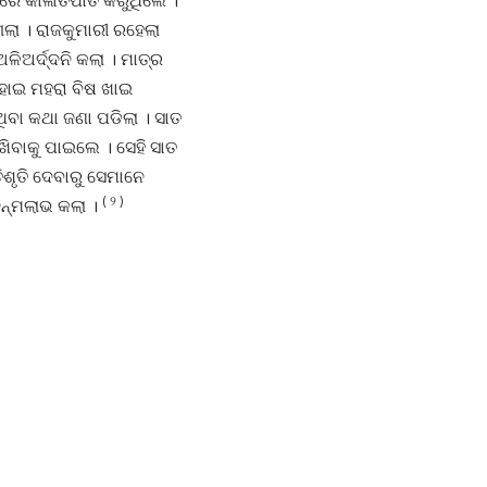
ଖରେ କାଳାତିପାତ କରୁଥିଲେ ।
ଗଲା । ରାଜକୁମାରୀ ରହେଲା
ିଅର୍ଦ୍ଦନି କଲା । ମାତ୍ର
 ହୋଇ ମହରା ବିଷ ଖାଇ
ବା କଥା ଜଣା ପଡିଲା । ସାତ
ବାକୁ ପାଇଲେ । ସେହି ସାତ
ଶୃତି ଦେବାରୁ ସେମାନେ
( ୨ )
ନ୍ମଲାଭ କଲା ।