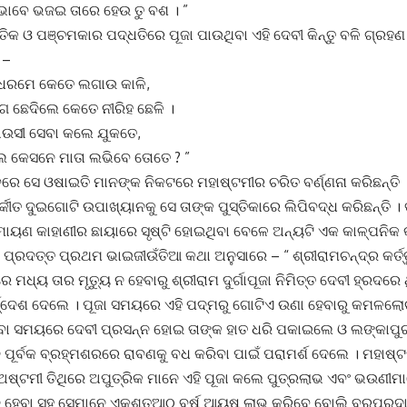
ାବେ ଭଜଇ ତାରେ ହେଉ ତୁ ବଶ । ”
କ୍ତିକ ଓ ପଞ୍ଚମକାର ପଦ୍ଧତିରେ ପୂଜା ପାଉଥିବା ଏହି ଦେବୀ କିନ୍ତୁ ବଳି ଗ୍ରହଣ
 –
 ଧରମେ କେତେ ଲଗାଉ କାଳି,
େ ଛେଦିଲେ କେତେ ନୀରିହ ଛେଳି ।
 ମାଉସୀ ସେବା କଲେ ଯୁକତେ,
ଲେ କେସନେ ମାତା ଲଭିବେ ତୋତେ ? ”
ବରେ ସେ ଓଷାଇତି ମାନଙ୍କ ନିକଟରେ ମହାଷ୍ଟମୀର ଚରିତ ବର୍ଣ୍ଣନା କରିଛନ୍ତି
ର୍କୀତ ଦୁଇଗୋଟି ଉପାଖ୍ୟାନକୁ ସେ ତାଙ୍କ ପୁସ୍ତିକାରେ ଲିପିବଦ୍ଧ କରିଛନ୍ତି 
ାମାୟଣ କାହାଣୀର ଛାୟାରେ ସୃଷ୍ଟି ହୋଇଥିବା ବେଳେ ଅନ୍ୟଟି ଏକ କାଳ୍ପନିକ
 ପ୍ରଦତ୍ତ ପ୍ରଥମ ଭାଇଜୀଉଁତିଆ କଥା ଅନୁସାରେ – “ ଶ୍ରୀରାମଚନ୍ଦ୍ର କର୍ତ
 ମଧ୍ୟ ତାର ମୃତ୍ୟୁ ନ ହେବାରୁ ଶ୍ରୀରାମ ଦୁର୍ଗାପୂଜା ନିମିତ୍ତ ଦେବୀ ହ୍ରଦର
ିର୍ଦ୍ଦେଶ ଦେଲେ । ପୂଜା ସମୟରେ ଏହି ପଦ୍ମରୁ ଗୋଟିଏ ଉଣା ହେବାରୁ କମଳଲ
ରିବା ସମୟରେ ଦେବୀ ପ୍ରସନ୍ନ ହୋଇ ତାଙ୍କ ହାତ ଧରି ପକାଇଲେ ଓ ଲଙ୍କାପୁର
 ପୂର୍ବକ ବ୍ରହ୍ମଶରରେ ରାବଣକୁ ବଧ କରିବା ପାଇଁ ପରାମର୍ଶ ଦେଲେ । ମହାଷ୍
 ଅଷ୍ଟମୀ ତିଥିରେ ଅପୁତ୍ରିକ ମାନେ ଏହି ପୂଜା କଲେ ପୁତ୍ରଲାଭ ଏବଂ ଭଉଣୀ
 ହେବା ସହ ସେମାନେ ଏକଶତଆଠ ବର୍ଷ ଆୟୁଷ ଲାଭ କରିବେ ବୋଲି ବରପ୍ରଦା