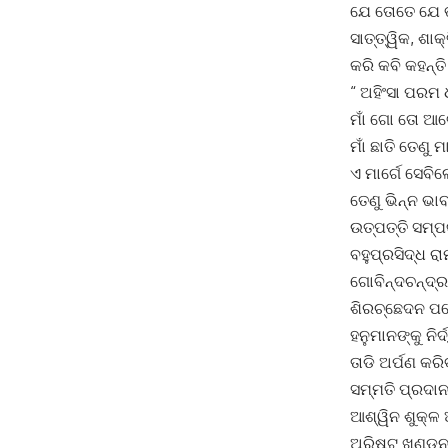
ଯେ ତୋତେ ଯେ ଭ
ସାତ୍ତ୍ୱିକ, ଶା
କରି କବି କହନ୍ତି
“ ଅହିଂସା ପରମ
ମାଁ ଗୋ ତୋ ଆଗ
ମାଁ ଛାତି ତେଣୁ
ଏ ମାର୍ଗେ ସେବି
ତେଣୁ ଭିନ୍ନ ଭା
ଉତ୍ପତ୍ତି ସମ୍ପ
ବହୁପ୍ରସିଦ୍ଧ ର
ଗୋବିନ୍ଦଚନ୍ଦ୍ର
ଶିରଚ୍ଛେଦନ ପରେ
ହନୁମାନଙ୍କୁ ନ
ତାଡି ଅର୍ପଣ କ
ସମ୍ମତି ପ୍ରଦାନ
ଆଶ୍ୱିନ ଶୁକ୍ଳ
ଅରିଷ୍ଟ ଖଣ୍ଡନ