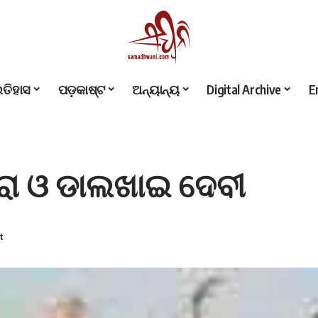
ଇତିହାସ
ପଡ଼କାଷ୍ଟ
ଅନ୍ୟାନ୍ୟ
Digital Archive
E
ରା ଓ ଡାଲଖାଇ ଦେବୀ