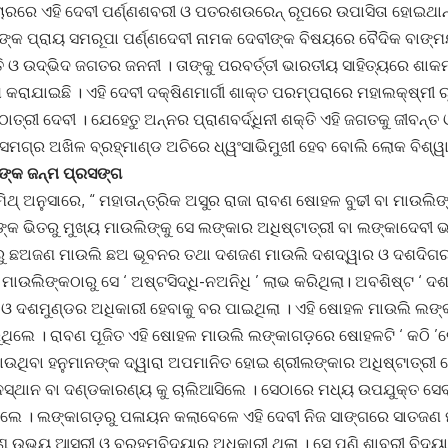
ଚାରରେ ଏହି ଦେବୀ ପର୍ଣ୍ଣଶବରୀ ଓ ପତରଶଉରେନ୍‌ ରୂପରେ ଉପାସିତା ହୋଇଥାନ୍
କ ପ୍ରାୟ ସମରୂପା ପର୍ଣ୍ଣଦେବୀ ନାମକ ଦେବୀଙ୍କ ବିଷୟରେ ବୈଦିକ ବାଙ୍ମୟର
 ଓ ଉଦ୍ଭିଦ ଜଗତର ଜନନୀ । ତାଙ୍କୁ ପରବର୍ତ୍ତୀ ଭାରତୀୟ ସାହିତ୍ୟରେ ଶାକମ୍ୱ
ା କରାଯାଇଛି । ଏହି ଦେବୀ ଦକ୍ଷିଣମାର୍ଗୀ ଶାକ୍ତ ପରମ୍ପରାରେ ମହାଲକ୍ଷ୍ମୀ ର
ାତ୍ରୀ ଦେବୀ । ଯେହେତୁ ଅନ୍ନର ପ୍ରାଣବର୍ଦ୍ଧିନୀ ଶକ୍ତି ଏହି ଜଗତକୁ ଜୀବନ୍ତ 
ସମଗ୍ର ଅଖିଳ ବ୍ରହ୍ମାଣ୍ଡ ଅଚିରେ ଧ୍ୱଂସାଭିମୁଖୀ ହେବ ବୋଲି ଲୋକ ବିଶ୍ୱାସ
୍କ ଜନ୍ମ ପ୍ରସଙ୍ଗ
୍‌ ଅନୁସାରେ, “ ମହାତାନ୍ତ୍ରିକ ଅସୁର ରାଜା ରାବଣ ଷୋହଳ ବୁଢୀ ବା ମାଉଲିଙ୍କ
 ଭିତରୁ ମୁଖ୍ୟ ମାଉଲିଙ୍କୁ ସେ ଲଙ୍କାର ଅଧିଷ୍ଟାତ୍ରୀ ବା ଲଙ୍କାଦେବୀ ଭା
ୁ ଛଅଜଣ ମାଉଲି ଛଅ ଭୂବନର ତଥା ଦଶଜଣ ମାଉଲି ଦଶଦ୍ୱାର ଓ ଦଶଦିଗର ଅ
ଉଲିଙ୍କଠାରୁ ସେ ‘ ଅଷ୍ଟସିଦ୍ଧି-ନଅନିଧି ’ ଲାଭ କରିଥିଲା। ଅବଶିଷ୍ଟ ‘ ଦଶମ
ି ଓ ଦଶମୁଣ୍ଡର ଅଧିକାରୀ ହେବାକୁ ବର ପାଇଥିଲା । ଏହି ଷୋହଳ ମାଉଲି ଲଙ୍
ରୁଥିଲେ । ରାବଣ ପୂଜିତ ଏହି ଷୋହଳ ମାଉଲି ଲଙ୍କାଗଡ଼ରେ ଷୋହଳଟି ‘ କଠି ’ର
ାଉଥିବା ହନୁମାନଙ୍କ ଦ୍ୱାରା ଅପମାନିତ ହୋଇ ଶ୍ରୀଲଙ୍କାର ଅଧିଷ୍ଟାତ୍ରୀ ଦ
ସ୍ଥାନ ବା ଦଣ୍ଡକାରଣ୍ୟ କୁ ଚାଲିଆସିଲେ । ସେଠାରେ ମଧ୍ୟ ଉପଯୁକ୍ତ ସେ
େ । ଲଙ୍କାଗଡ଼ରୁ ପଳାୟନ କଲାବେଳେ ଏହି ଦେବୀ ନିଜ ସାଙ୍ଗରେ ସାତଜଣ ମ
 ଉଭୟ ଆସୁରୀ ଓ ବ୍ରହ୍ମବିଦ୍ୟାର ଅଧିକାରୀ ଥିଲା । ସେ ପୁଣି ଶାବରୀ ବିଦ୍ୟା