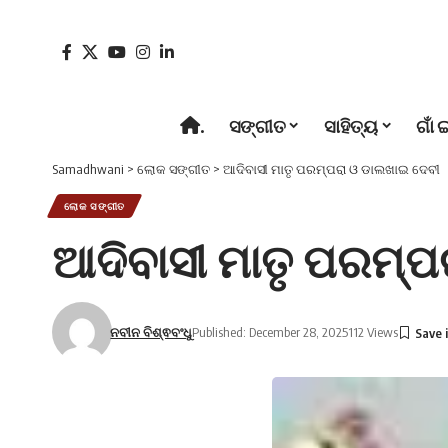
.
ସଙ୍ଗୀତ
ସାହିତ୍ୟ
ଗାଁ 
Samadhwani
>
ଲୋକ ସଙ୍ଗୀତ
>
ଆଦିବାସୀ ମାତୃ ପରମ୍ପରା ଓ ଡାଲଖାଇ ଦେବୀ
ଲୋକ ସଙ୍ଗୀତ
ଆଦିବାସୀ ମାତୃ ପରମ୍ପ
ନବୀନ ବିଶ୍ଵବଂଧୁ
Published: December 28, 2025
112 Views