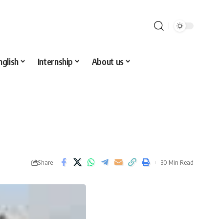
nglish
Internship
About us
Share
30 Min Read