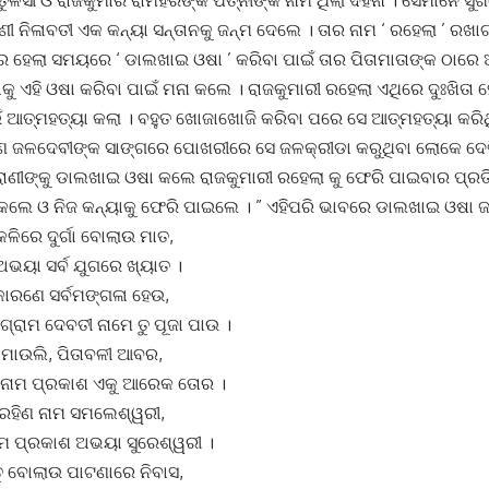
ତୁଳସୀ ଓ ରାଜକୁମାର ରାମହରିଙ୍କ ପତ୍ନୀଙ୍କ ନାମ ଥିଲା ଦହନା । ସେମାନେ ସୁ
ୀ ନିଳାବତୀ ଏକ କନ୍ୟା ସନ୍ତାନକୁ ଜନ୍ମ ଦେଲେ । ତାର ନାମ ‘ ରହେଲା ’ ରଖା
 ହେଲା ସମୟରେ ‘ ଡାଲଖାଇ ଓଷା ’ କରିବା ପାଇଁ ତାର ପିତାମାତାଙ୍କ ଠାରେ ଅଳ
ତାକୁ ଏହି ଓଷା କରିବା ପାଇଁ ମନା କଲେ । ରାଜକୁମାରୀ ରହେଲା ଏଥିରେ ଦୁଃଖିତା
 ଆତ୍ମହତ୍ୟା କଲା । ବହୁତ ଖୋଜାଖୋଜି କରିବା ପରେ ସେ ଆତ୍ମହତ୍ୟା କରିଥି
ଣ ଜଳଦେବୀଙ୍କ ସାଙ୍ଗରେ ପୋଖରୀରେ ସେ ଜଳକ୍ରୀଡା କରୁଥିବା ଲୋକେ ଦେଖି
ରାଣୀଙ୍କୁ ଡାଲଖାଇ ଓଷା କଲେ ରାଜକୁମାରୀ ରହେଲା କୁ ଫେରି ପାଇବାର ପ୍ରତି
ଲେ ଓ ନିଜ କନ୍ୟାକୁ ଫେରି ପାଇଲେ । ” ଏହିପରି ଭାବରେ ଡାଲଖାଇ ଓଷା ଜ
 କଳିରେ ଦୁର୍ଗା ବୋଲାଉ ମାତ,
ୟା ସର୍ବ ଯୁଗରେ ଖ୍ୟାତ ।
ରଣେ ସର୍ବମଙ୍ଗଳା ହେଉ,
 ଗ୍ରାମ ଦେବତୀ ନାମେ ତୁ ପୂଜା ପାଉ ।
, ମାଉଲି, ପିତାବଳୀ ଆବର,
େ ନାମ ପ୍ରକାଶ ଏକୁ ଆରେକ ତୋର ।
ରହିଣ ନାମ ସମଲେଶ୍ୱରୀ,
ନାମ ପ୍ରକାଶ ଅଭୟା ସୁରେଶ୍ୱରୀ ।
ୁ ବୋଲାଉ ପାଟଣାରେ ନିବାସ,