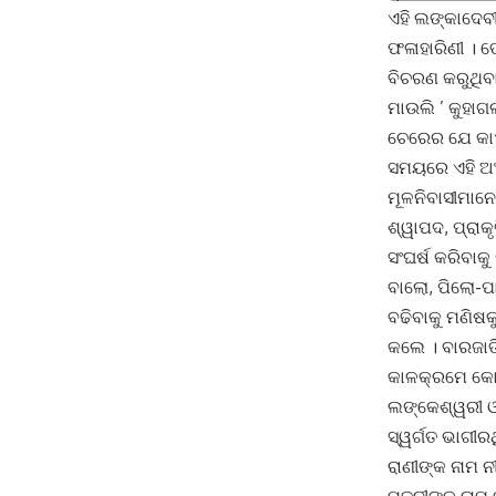
ଏହି ଲଙ୍କାଦେବ
ଫଳାହାରିଣୀ । ତ
ବିଚରଣ କରୁଥିବା
ମାଉଲି ’ କୁହାଗ
ଚେରେର ଯେ କାଏଁ 
ସମୟରେ ଏହି ଅଂଚ
ମୂଳନିବାସୀମାନେ
ଶ୍ୱାପଦ, ପ୍ରାକ
ସଂଘର୍ଷ କରିବାକ
ବାଲୋ, ପିଲୋ-ପା
ବଢିବାକୁ ମଣିଷ
କଲେ । ବାରଜାତ
କାଳକ୍ରମେ କୋଶଳ
ଲଙ୍କେଶ୍ୱରୀ ଓ
ସ୍ୱର୍ଗତ ଭାଗୀର
ରାଣୀଙ୍କ ନାମ ନ