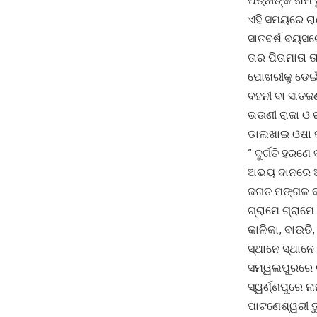
ପତ୍ନୀଙ୍କ ନାମ 
ଏହି ସମୟରେ ରାଣ
ସାତବର୍ଷ ବୟସରେ
ତାର ପିତାମାତା 
ପୋଖରୀକୁ ଡେଇଁ
ବହନୀ ବା ସାତଜ
ଭଉଣୀ ରାଜା ଓ 
ଡାଲଖାଇ ଓଷା କ
“ ଦୁର୍ଗତି ହରଣେ
ଅଭୟ ଦାନରେ ଅଭ
ଜଗତ ମଙ୍ଗଳ କା
ଗ୍ରାମେ ଗ୍ରାମେ
କାଳିକା, ବାଉତି
ସ୍ଥାନେ ସ୍ଥାନ
ସମ୍ୱଲପୁରରେ 
ସ୍ୱର୍ଣ୍ଣପୁରେ 
ପାଟଣେଶ୍ୱରୀ ତ