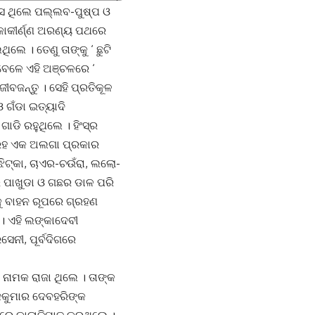
ସେ ଥିଲେ ପଲ୍ଲବ-ପୁଷ୍ପ ଓ
ଟକାକୀର୍ଣ୍ଣ ଅରଣ୍ୟ ପଥରେ
େ । ତେଣୁ ତାଙ୍କୁ ‘ ଛୁଟି
େବେଳେ ଏହି ଅଞ୍ଚଳରେ ‘
ଜୀବଜନ୍ତୁ । ସେହି ପ୍ରତିକୂଳ
 ଗଁଡା ଇତ୍ୟାଦି
ାଡି ରହୁଥିଲେ । ହିଂସ୍ର
 ଅହରହ ଏକ ଅଲଗା ପ୍ରକାର
ଝିଟ୍‌କା, ଚାଏର-ଚଉଁରା, ଲଲୋ-
ର ପାଖୁଡା ଓ ଗଛର ଡାଳ ପରି
କୁ ବାହନ ରୂପରେ ଗ୍ରହଣ
। ଏହି ଲଙ୍କାଦେବୀ
େନୀ, ପୂର୍ବଦିଗରେ
ନାମକ ରାଜା ଥିଲେ । ତାଙ୍କ
ାଜକୁମାର ଦେବହରିଙ୍କ