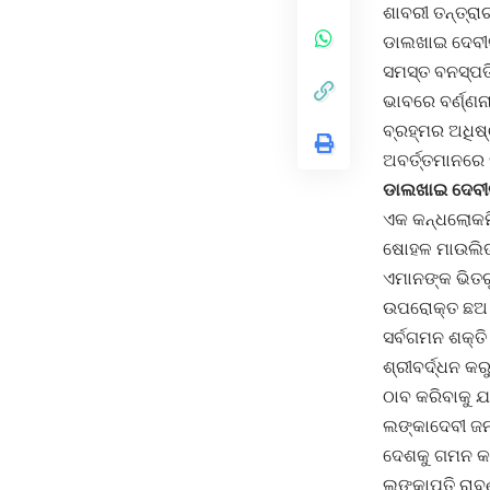
ଶାବରୀ ତନ୍ତ୍ରା
ଡାଲଖାଇ ଦେବୀଙ୍
ସମସ୍ତ ବନସ୍ପତି
ଭାବରେ ବର୍ଣ୍ଣନ
ବ୍ରହ୍ମର ଅଧିଷ୍ଠ
ଅବର୍ତ୍ତମାନରେ 
ଡାଲଖାଇ ଦେବୀଙ
ଏକ କନ୍ଧଲୋକମିଥ
ଷୋହଳ ମାଉଲିଙ୍କ
ଏମାନଙ୍କ ଭିତର
ଉପରୋକ୍ତ ଛଅ ମା
ସର୍ବଗମନ ଶକ୍ତ
ଶ୍ରୀବର୍ଦ୍ଧନ କ
ଠାବ କରିବାକୁ ଯ
ଲଙ୍କାଦେବୀ ଜନ
ଦେଶକୁ ଗମନ କଲ
ଲଙ୍କାପତି ରାବଣ