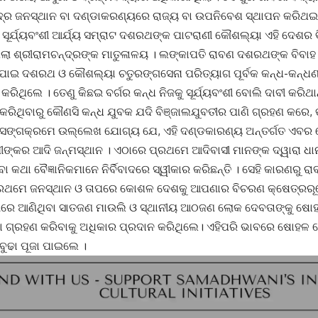
୍ଦ୍ର ଜନସ୍ଥାନ ବା ଦଣ୍ଡାକରଣ୍ୟରେ ରାଜ୍ୟ ବା ଉପନିବେଶ ସ୍ଥାପନ କରିଥଇ
ସୂର୍ଯ୍ୟବଂଶୀ ଆର୍ଯ୍ୟ ସମ୍ରାଟ ଦଶରଥଙ୍କ ପାଟରାଣୀ କୌଶଲ୍ୟା ଏହି ଦେଶର ବ
ଲା ଶ୍ରୀରାମଚନ୍ଦ୍ରଙ୍କ ମାତୁଳାଳୟ । ଲଙ୍କାପତି ରାବଣ ଦଶରଥଙ୍କ ବିବ
 ପାଇ ଦଶରଥ ଓ କୌଶଲ୍ୟା ଚତୁରଙ୍ଗସେନା ପରିତ୍ୟାଗ ପୂର୍ବକ କନ୍ଧ-କନ୍
 କରିଥିଲେ । ତେଣୁ କିଛଇ ବର୍ଗର କନ୍ଧ ନିଜକୁ ସୂର୍ଯ୍ୟବଂଶୀ ବୋଲି ଦାବୀ କରିଥ
କରିଥିବାରୁ କୌଣସି କନ୍ଧ ଯୁବକ ଯଦି ବିଞ୍ଜାଲଯୁବତୀର ପାଣି ଗ୍ରହଣ କରେ, 
ପ୍ରସଙ୍ଗକ୍ରମେ ଉଲ୍ଲେଖ ଯୋଗ୍ୟ ଯେ, ଏହି ଦଣ୍ଡକାରଣ୍ୟ ଅନ୍ତର୍ଗତ ଏବର 
ମୀଙ୍କର ଆଦି ଜନ୍ମସ୍ଥାନ । ଏଠାରେ ପ୍ରଥମେ ଆଦିବାସୀ ମାନଙ୍କ ଦ୍ୱାରା ଧ
ବା କଥା ବୈଜ୍ଞାନିକମାନେ ନିର୍ବିବାଦରେ ସ୍ୱୀକାର କରିଛନ୍ତି । ସେହି କାରଣରୁ
୍ରଥମେ ଜନସ୍ଥାନ ଓ ତାପରେ କୋଶଳ ଦେଶକୁ ଆପଣାର ବିଚରଣ କ୍ଷେତ୍ରରୂପ
୍ଗରେ ଆଣିଥିବା ସାତଜଣ ମାଉଲି ଓ ସ୍ଥାନୀୟ ଆଠଜଣ ଲୋକ ଦେବତାଙ୍କୁ ଷୋ
ଜା ଗ୍ରହଣ କରିବାକୁ ଅଧିକାର ପ୍ରଦାନ କରିଥିଲେ। ଏହିପରି ଭାବରେ ଷୋହଳ
ବୁଢା ପୂଜା ପାଇଲେ ।