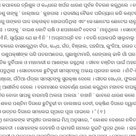
ୀ କପାଳରେ ତ୍ରିଶୁଳ ଓ କନ୍ଧରେ ଖର୍ପର ଧାରଣ ପୂର୍ବକ ବିଚରଣ କରୁଥିଲେ । 
େଣୁ ତାଙ୍କୁ ‘ ଡାଲ୍‌ଖାଇ ’ କୁହାଗଲା । ରାଜକୀୟ ବୈଭବ ପରିତ୍ୟାଗ କରି କଣ୍
ରୁ ତାଙ୍କର ପାଦ ରକ୍ତାକ୍ତ ହୋଇପଡିଥିଲା ଏବଂ ସେ ଛୋଟେଇ ଛୋଟେଇ ଚାଲୁଥିଲ
ଲା । ତାଙ୍କୁ ‘ ବାଇଶ କୋଟି ଋଷି ଓ ଛପନାକୋଟି ଦେବତା ’ ମାନୁଥିଲେ । ସେତ
ନି, ସୂର୍ଯ୍ୟର ଯେ ଛାଏଁ ନି ’ ! ଅଗ୍ନାଅଗ୍ନି ବନ । ବତରି ପୋକପରି ସାଲୁବାଲୁ 
ଳରେ ବାସକରୁଥିବା ବଁଡା, କନ୍ଧ, ଗଁଡ, ବିଞ୍ଜାଲ, ପହରିଆ, ଭୁଂଜିଆ, ଗଉଡ ଓ
 ପଶୁପକ୍ଷୀଙ୍କ ପରି ପତରଆଡେଇ, ଗୁଛାଖୁଟାମାରି, ରେଙ୍ଗାଲ୍‌ ଢାଳି ଗାଁ ଘର ଗ
ୃତିକ ଦୁର୍ବିପାକ ଓ ମହାମାରୀ ର ଆଶଙ୍କା ରହୁଥିଲା । ଜୀବନ ବଞ୍ଚିବା ପାଇଁ
ୁ ପଡୁଥିଲା । ସେତେବେଳେ ଛୁଟିବୁଢୀ ସମସ୍ତଙ୍କୁ ଅଭୟ ପ୍ରଦାନ କଲେ । ଝାଁଟି-
ଞ୍ଜୋ, ଗଁଠିଆ-ପଁଡ୍‌କା ସମସ୍ତଙ୍କୁ ସୁରକ୍ଷା ଦେଲେ । ଗୀତର ଖେନ୍ଦା, ଫୁଲ
କୁ ଆଶୀର୍ବାଦ ଦେଲେ । ବରମାସରେ ବାରବର୍ଣ୍ଣ ଧାରଣ କରୁଥିବା ମହାବଳ ବାଘ
ିର ବୋଡା ସାପକୁ ବାରମାସି ଅଲଗା ଅଲଗା ‘ ବାହାନି ’ ଭାବରେ ଧାରଣ କଲେ 
ର ପଶ୍ଚିମ ଦିଗରେ ଛୁଟିବୁଢୀ ବା ଡାଲଖାଇ ଦେବୀ, ଦକ୍ଷିଣ ଦିଗରେ ଦ୍ୱାରସ
 ଉତ୍ତର ଦିଗରେ ସମଲେଇ ରୂପରେ ପୂଜା ପାଇଲେ । ” ( ୧ )
ଥି ନେପାକଙ୍କ ସଂଗୃହୀତ ଡାଲଖାଇ ମିଥ୍‌ ଅନୁସାରେ, “ କୋଶଳ ଦେଶରେ ନଳିତ 
ୀଳାବତୀ । ସେମାନଙ୍କ ଦେବହରି ଓ ରାମହରି ନାମରେ ଦୁଇଟି ପୁତ୍ର ଥିଲେ । ର