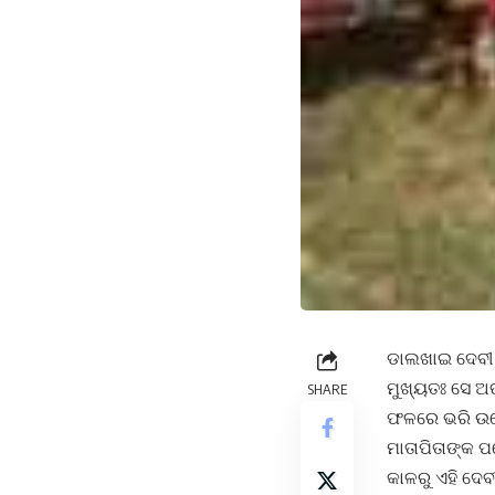
ଡାଲଖାଇ ଦେବୀ 
ମୁଖ୍ୟତଃ ସେ ଅଙ
SHARE
ଫଳରେ ଭରି ଉଠେ 
ମାତାପିତାଙ୍କ ପ
କାଳରୁ ଏହି ଦେ