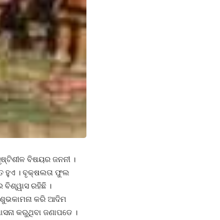
ୃଷ୍ଟିଶୀଳ ବିଷୟର ଜନନୀ ।
ତ ହୁଏ । ବୃକ୍ଷଲତା ଫୁଲ
ବିଶ୍ୱାସ ରହିଛି ।
ର ଶୁଭକାମନା କରି ଆଦିମ
ାସନା କରୁଥିବା ଜଣାପଡେ ।