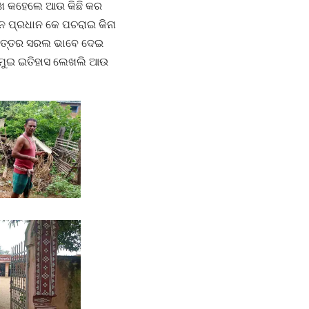
ଖ କହେଲେ ଆଉ କିଛି କର
ଲନ ପ୍ରଧାନ କେ ପଚରାଇ କିନା
 ଉତ୍ତର ସରଲ ଭାବେ ଦେଇ
େ ମୁଇ ଇତିହାସ ଲେଖଲି ଆଉ