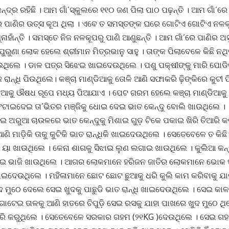
ଦ୍ର ରହିଛି । ଆମ ଗାଁ’ସ୍କୁଲରେ ୧୧୦ ଜଣ ପିଲା ପାଠ ପଢ଼ନ୍ତି । ଆମ ଗାଁ’ରେ ସ
େ ପାଣିର ଉତ୍ସ କୂଅ ଥିଲା । ଏବେ ତ ସମସ୍ତଙ୍କ ଘରେ ଗୋଟିଏ ଗୋଟିଏ ନଳକୂପ
ନାହାଁନ୍ତି । ସମସ୍ତେ ନିଜ ନଳକୂପରୁ ପାଣି ଆଣୁଛନ୍ତି । ଆମ ଗାଁ’ରେ ପାଣିର ଅସ
 ପୁରୁଣା ଲୋକ ହେଲେ ଶ୍ରୀମାନ ମିତ୍ରଭାନୁ ସାହୁ । ତାଙ୍କ ପିଲାବେଳେ କିଛି ନଥ
ଉଥିଲେ । ଡାଳ ପତ୍ର ସିଝେଇ ଖାଇଦେଉଥିଲେ । ପଶୁ ପକ୍ଷୀଙ୍କୁ ମାରି ପୋଡ
 ରାନ୍ଧି ପିଉଥିଲେ। କଞ୍ଚା ମାଣ୍ଡିଆକୁ ତୋଳି ଆଣି ସଫାକରି ଢ଼ିଙ୍କିରେ କୁଟୀ
ଡିଆକୁ ଔଷଧ ରୂପେ ମଧ୍ୟ ପିଆଯାଏ । ପେଟ ଗରମ ହେଲେ କଞ୍ଚା ମାଣ୍ଡିଆକୁ ବାଟ
 ଫଟାଇଦେଇ ତା’ଭିତର ମଞ୍ଜିକୁ ଧୋଇ ଦେଇ ଭାତ କେନ୍ଦୁ ବୋଲି ଖାଉଥିଲେ 
ଇ ଅରୁଆ ଚାଉଳରେ ଭାତ କେନ୍ଦୁକୁ ମିଶାଇ ଗୁଡ଼ ଟିକେ ପକାଇ ଖିରି ତିଆରି କ
ଆଣି ମାଡ଼ିକି ତାକୁ କୁଟିକି ଭାତ ରାନ୍ଧିକି ଖାଇଦେଉଥିଲେ । ସେତେବେଳେ ତ କିଛ
ୟା ଖାଉଥିଲେ । କେନା ଶାଗକୁ ସିଝାଇ ଲୁଣ ଲଗାଇ ଖାଉଥିଲେ । କୁଲିଆ କନ୍
େଇ ଭାଜି ଖାଉଥିଲେ । ଆଗର ଲୋକମାନେ ହରିଜନ ଜାତିର ଲୋକମାନେ ଭୋକ ସମ
 ଖାଇଦେଉଥିଲେ । ମହିଳାମାନେ ଛୋଟ ଛୋଟ ଛୁଆକୁ ଧରି କୁଲି କାମ କରିବାକୁ ଯା
ୁଦ ମୁଠେ ଦେଲେ ସେଇ ଖୁଦକୁ ପାଛୁଡି ଭାତ ରାନ୍ଧି ଖାଇଦେଉଥିଲେ । ସେଇ କାଳ
ୋଟେଇ ତାଳକୁ ଆଣି ହାତରେ ଚିପୁଡ଼ି ସେଇ ରସକୁ ଯାହା ପାଖରେ ଖୁଦ ମୁଠେ ଥିଲ
ତିଆରି କରୁଥିଲେ । ସେତେବେଳେ ସରକାର ଗହମ (୨୧KG )ଦେଉଥିଲେ । ସେଇ ଗହ