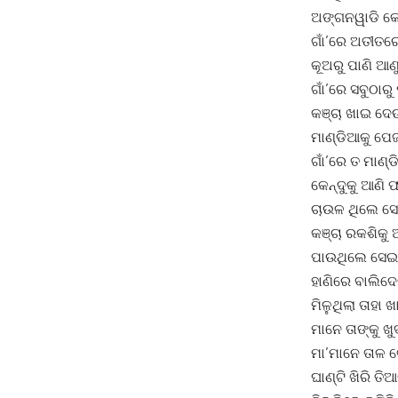
ଅଙ୍ଗନୱାଡି କେନ୍
ଗାଁ’ରେ ଅତୀତର
କୂଅରୁ ପାଣି ଆଣୁ
ଗାଁ’ରେ ସବୁଠାରୁ
କଞ୍ଚା ଖାଇ ଦେ
ମାଣ୍ଡିଆକୁ ପେଜ
ଗାଁ’ରେ ତ ମାଣ୍
କେନ୍ଦୁକୁ ଆଣି
ଚାଉଳ ଥିଲେ ସେ
କଞ୍ଚା ରକଶିକୁ 
ପାଉଥିଲେ ସେଇ 
ହାଣିରେ ବାଲିଦ
ମିଳୁଥିଲା ତାହା
ମାନେ ତାଙ୍କୁ ଖ
ମା’ମାନେ ତାଳ ଗ
ଘାଣ୍ଟି ଖିରି 