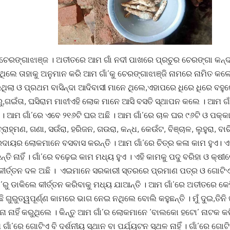
 ଚେରଙ୍ଗାଝାଞ୍ଜ । ଅତୀତରେ ଆମ ଗାଁ ନଦୀ ପାଖରେ ପ୍ରଚୁର ଚେରଙ୍ଗା କନ୍ଦା
ଉଥିଲେ ତାହାକୁ ଅନୁମାନ କରି ଆମ ଗାଁ’କୁ ଚେରଙ୍ଗାଝାଞ୍ଜି ନାମରେ ନାମିତ କଲ
ଇଥିଲା ଓ ପ୍ରଥମ ବାସିନ୍ଦା ଆଦିବାସୀ ମାନେ ଥିଲେ,ଏହାପରେ ଧିରେ ଧିରେ ବହ
ରୁ,ଗଇଁତା, ଘସିରାମ ମାଝୀଏହି ଲୋକ ମାନେ ଆସି ବସତି ସ୍ଥାପନ କଲେ । ଆମ ଗାଁ
 । ଆମ ଗାଁ’ରେ ଏବେ ୨୧୬ଟି ଘର ଅଛି । ଆମ ଗାଁ’ରେ ଚାଳ ଘର ୯୬ଟି ଓ ପକ୍
ବ୍ରାହ୍ମଣ, ଗଣା, ସଉଁରା, ହରିଜନ, ଗଉରା, କନ୍ଧ, କେଉଁଟ, ବିଞ୍ଚାଳ, ଲୁହୁରା, ବ
ରଦାୟର ଲୋକମାନେ ବସବାସ କରନ୍ତି । ଆମ ଗାଁ’ରେ ଚିତ୍ର କଳା କାମ ହୁଏ। ଏ
୍ତି ନାହିଁ । ଗାଁ’ରେ ବଢ଼େଇ କାମ ମଧ୍ୟ ହୁଏ । ଏହି କାମକୁ ପଦୁ ବରିହା ଓ କ୍ଷ
କୀର୍ତ୍ତନ ଦଳ ଅଛି । ଏଇମାନେ ସରକାରୀ ସ୍ତରରେ ପ୍ରମାଣ ପତ୍ର ଓ ଗୋଟିଏ ଗ
’ରୁ ଡାକିଲେ କୀର୍ତ୍ତନ କରିବାକୁ ମଧ୍ୟ ଯାଆନ୍ତି । ଆମ ଗାଁ’ରେ ଅତୀତରେ କେହି
ଛି ଗୁରୁତ୍ୱପୂର୍ଣ୍ଣ କାମରେ ଭାଗ ନେଇ ନଥିଲେ ବୋଲି କହୁଛନ୍ତି । ମୁଁ ଦୁଇ,ତି
ନା ନାହିଁ କରୁଥିଲେ । କିନ୍ତୁ ଆମ ଗାଁ’ର ଲୋକମାନେ ‘ବାଲକୋ ହଟୋ’ ନାଟକ
ଗାଁ’ରେ ଗୋଟିଏ ବି ଦର୍ଶନୀୟ ସ୍ଥାନ ବା ପର୍ଯ୍ୟଟନ ସ୍ଥଳ ନାହିଁ । ଗାଁ’ରେ ଗୋ