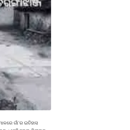
ାଳରେ ଗାଁ’ର ଇତିହାସ