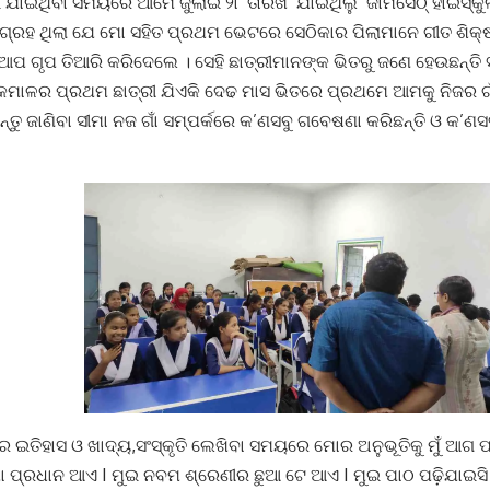
 ଯାଇଥିବା ସମୟରେ ଆମେ ଜୁଲାଇ ୨୮ ତାରିଖ ଯାଇଥିଲୁ ଜାମସେଠ୍ ହାଇସ୍କୁଲକୁ
୍ରହ ଥିଲା ଯେ ମୋ ସହିତ ପ୍ରଥମ ଭେଟରେ ସେଠିକାର ପିଲାମାନେ ଗୀତ ଶିକ୍ଷ
ଆପ ଗୃପ ତିଆରି କରିଦେଲେ । ସେହି ଛାତ୍ରୀମାନଙ୍କ ଭିତରୁ ଜଣେ ହେଉଛନ୍ତି ସ
କମାଳର ପ୍ରଥମ ଛାତ୍ରୀ ଯିଏକି ଦେଢ ମାସ ଭିତରେ ପ୍ରଥମେ ଆମକୁ ନିଜର ଗା
୍ତୁ ଜାଣିବା ସୀମା ନଜ ଗାଁ ସମ୍ପର୍କରେ କ’ଣସବୁ ଗବେଷଣା କରିଛନ୍ତି ଓ କ’ଣସବୁ
 ଇତିହାସ ଓ ଖାଦ୍ୟ,ସଂସ୍କୃତି ଲେଖିବା ସମୟରେ ମୋର ଅନୁଭୂତିକୁ ମୁଁ ଆଗ ପ୍ର
ା ପ୍ରଧାନ ଆଏ I ମୁଇ ନବମ ଶ୍ରେଣୀର ଛୁଆ ଟେ ଆଏ I ମୁଇ ପାଠ ପଢ଼ିଯାଇସି ଜ