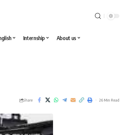
nglish
Internship
About us
Share
26 Min Read