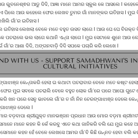
 ଭୁବନେଶ୍ଵର ଆଡୁ ଦିଦି, ଆଜ୍ଞା ମାନେ ଆମର ସ୍କୁଲ କେ ଆସଲେ I କହେ
ୁଏ ପିଲେ ଆଉ କହେଲେ ଫେର ଲେଖବ ତୁମର ଗାଁ ମାନଙ୍କର ଇତିହାସ I ମୁଇ
ିଲି ଗାଁ’ର ଇତିହାସ I
ଇତିହାସ ଲେଖଲା ବେଳେ ମତେ ବହୁତ ଉସତ ଲାଗେ I ଆଉ ଘେ ଘେ ବିରକ୍ତ ବ
 ପଚରାଲେ ଭଲ ଲାଗେ କଥାନି ଏନ୍ତା ଲାଗେ I ମୁଇ ସେଟାକେ ଶୁନେ ଆଉ ଲ
ଇଁ ଗାଁ’ର ଆଶା ଦିଦି, ଅଙ୍ଗନବାଡ଼ି ଦିଦି ସପକେ ପଚାରି କରି ଲେଖେ I
୍ଗାଝାଞ୍ଜ କେନ୍ତାକରି ହେଲା ଇ କଥାଟା ପଚରାବାର ବେଳେ ମତେ କଷ୍ଟ ହେ
I ଫେର ମୁଇ ସବକେ ପଚରାଲି ବେଳେ ବହୁତ ଲୋକ ଗାଁ’ରେ ପରେ ଆଘୋ ଗୁଟେ ଚେ
 କରି ଖନ ପରେ ସେନୁ ଭାବଲେ ଗାଁ’ର ତ ନାଁ ନିନ ଚେରଙ୍ଗାଝାଞ୍ଜ ଦେଲେ କେନ୍
ଙ୍ଗାଝାଞ୍ଜ ଦେଲେ I
ମୋର ବଡ଼ବାପା ଶ୍ରୀଯୁକ୍ତ ମାନଭଞ୍ଜନ ପ୍ରଧାନ ଆଉ ମୋର ବଡ଼ମା ଶ୍ରୀମତୀ
ସେମାନେ ମାନେ କହନ କି କେଁ କରବୁ ଏତେ କଥା ଜାନିକରି ବଲି ଯେ ମୁଇ କହେ 
 ସେମାନେ କହନ ହେଁ ବେଳେ ଲେଖସେ ଆମର ଗାଁ’ବି କିଛି ଉନ୍ନତ ହେବା ବଲି