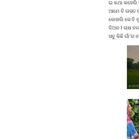
ଇ କଥା କହେଲି
ଆମେ ବି ଉସତ ହେ
ଲେଖଲି ସେ ବି
ଦିଅନ I ଚାଷ ବ
ସବୁ କିଛି ଗାଁ’