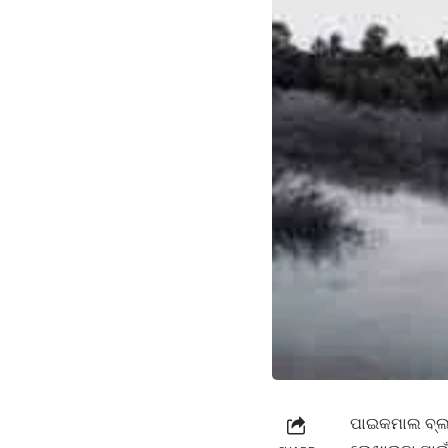
ପାଇକମାଲ ବ୍ଲକ