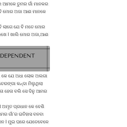
ଲେ ଆମକେ ତୁମର ଗାଁ ମାନକର
 ବି ମୋର ଅଜା ଆଈ ମାନକେ
ି ଲାଗେ ଯେ ବି ମତେ ମୋର
େଖେ I ଖାଲି ମୋର ଅଜା,ଆଈ
ଲା କେ ଯେ ଅଧା ଲୋକ ଅଲଗା
ରଙ୍ଗା କନ୍ଦା ମିଲୁଥିଲା
ତା ହେତା ବଲି ସେ ଦିନୁ ଆମର
 ଅମୃତ ପ୍ରଧାନ କେ ବେଶି
ଆମର ଗାଁ’ର ଇତିହାସ ବନବା
 କହନ I ମୁଇ ଘରେ ଯେତେବେଳେ