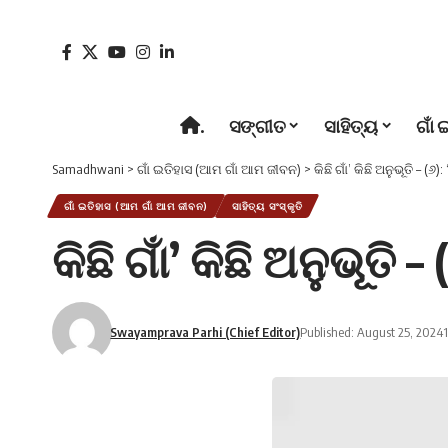
.
ସଙ୍ଗୀତ
ସାହିତ୍ୟ
ଗାଁ 
Samadhwani
>
ଗାଁ ଇତିହାସ (ଆମ ଗାଁ ଆମ ଜୀବନ)
>
କିଛି ଗାଁ’ କିଛି ଅନୁଭୂତି – (
ଗାଁ ଇତିହାସ (ଆମ ଗାଁ ଆମ ଜୀବନ)
ସାହିତ୍ୟ ସଂସ୍କୃତି
କିଛି ଗାଁ’ କିଛି ଅନୁଭୂତି
Swayamprava Parhi (Chief Editor)
Published: August 25, 2024