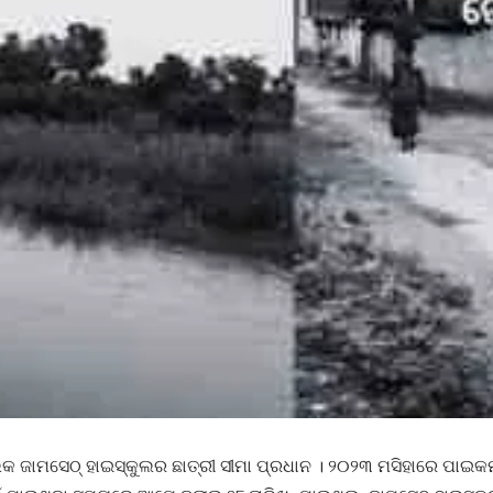
 ଜାମସେଠ୍ ହାଇସ୍କୁଲର ଛାତ୍ରୀ ସୀମା ପ୍ରଧାନ । ୨୦୨୩ ମସିହାରେ ପାଇକମ