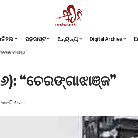
ଇତିହାସ
ପଡ଼କାଷ୍ଟ
ଅନ୍ୟାନ୍ୟ
Digital Archive
E
୬): “ଚେରଙ୍ଗାଝାଞ୍ଜ”
 – (୬): “ଚେରଙ୍ଗାଝାଞ୍ଜ”
1 View