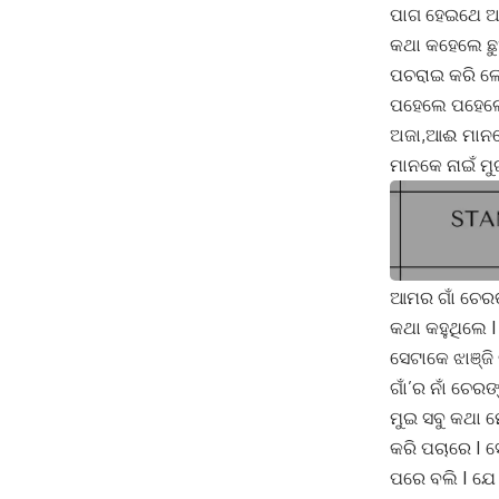
ପାଗ ହେଇଥେ ଆଉ
କଥା କହେଲେ ଛ
ପଚରାଇ କରି ଲେଖ
ପହେଲେ ପହେଲେ 
ଅଜା,ଆଈ ମାନକେ
ମାନକେ ନାଇଁ ମୁ
ଆମର ଗାଁ ଚେରଙ
କଥା କହୁଥିଲେ 
ସେଟାକେ ଝାଞ୍ଜି
ଗାଁ’ର ନାଁ ଚେର
ମୁଇ ସବୁ କଥା 
କରି ପଚାରେ I 
ପରେ ବଲି I ଯେ