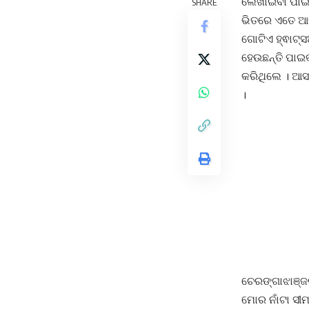
ଲେଖାଇବା ପାଇଁ
SHARE
ଭିତରେ ଏତେ ଆଗ
ଗୋଟିଏ ହ୍ଵାଟ୍ସ
ହେଉଛନ୍ତି ପାଇ
କରିଥିଲେ । ଆସନ
।
ଚେରଙ୍ଗାଝାଞ୍ଜର
ମୋର ନାଁଟା ସୀମ