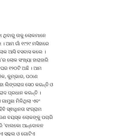
 ଥିବାରୁ ତାକୁ ଲୋକମାନେ
େ । ଆମ ଗାଁ ୧୯୨୯ ମସିହାରେ
ୁଲୋକ ଆସି ବସବାସ କଲେ ।
’ର ଲୋକ ସଂଖ୍ୟା ହାରାହାରି
କାଘର ୧୨୦ଟି ଅଛି । ଆମ
ାରିକ, କୁମ୍ଭାର, ପଠାଣ
ହା ଲିଙ୍ଗରାଜ ସେଠ କରନ୍ତି ଓ
ୀରୋଦ ପ୍ରଧାନ କରନ୍ତି ।
ାମୁଛା ମିଳିଥିଲା ଏବଂ
ବି ସ୍ଵାଧିନତା ସଂଗ୍ରାମ
ନି ଜଣ ବୟସ୍କ ଲୋକଙ୍କୁ ପଚାରି
 କରି ‘ବାଲକୋ ଆନ୍ଦୋଳନ
ଟିଏ ସ୍କୁଲ ଓ ଗୋଟିଏ