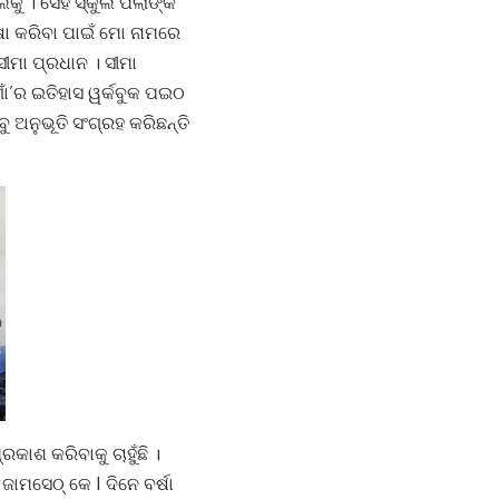
 । ସେହି ସ୍କୁଲ ପିଲାଙ୍କ
ା କରିବା ପାଇଁ ମୋ ନାମରେ
ୀମା ପ୍ରଧାନ । ସୀମା
ଁ’ର ଇତିହାସ ୱର୍କବୁକ ପଇଠ
 ଅନୁଭୂତି ସଂଗ୍ରହ କରିଛନ୍ତି
କାଶ କରିବାକୁ ଚାହୁଁଛି ।
ାମସେଠ୍ କେ I ଦିନେ ବର୍ଷା