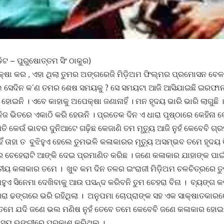
ଟ – ପୁରୁଷୋତ୍ତମ ସିଂ ଠାକୁର)
୍ଷା କର , ଏହା ଥିଲା ତୁମର ଅଙ୍ଗରେଜି ମିଡ଼ିଅମ ଫିଲ୍ମର ପ୍ରମୋସନ ବେ
ିଲ ସେଦିନ କ’ଣ ତମର ଶେଷ ସମୟକୁ ? ସେ ସମୟଟା ଆଜି ଆସିଯାଇଛି ଇରଫାନ ।
ୋଇନି । ଏବେ କାହାକୁ ଅପେକ୍ଷା ଜଣାନାହିଁ । ମନ ହୃଦୟ ଭାରି ଭାରି ଲାଗୁଛି 
ିଜ ଭିତରେ ଏକାଠି କରି ହେଉନି । ପ୍ରତେକ ଦିନ ଏ ଧାରା ପୃଷ୍ଠାରେ କେହିନା କେ
ି କେଉଁ ଭାବର ଦୁନିଆଟେ ଗଢ଼ିଛ କେଜାଣି ତମ ମୃତ୍ୟୁ ଆଜି ନୁହଁ କେବେବି ଗ୍ର
ାହିଁ ତାହା ତ ବୁଝିହୁଏ ହେଲେ ତୁମଭଳି କଳାକାରର ମୃତ୍ୟୁ ଅସମ୍ଭବ ତମେ ହୃ
ର ଚେହେରାଟି ଆଙ୍କି ଦେଇ ପ୍ରମାଣିତ କରିଛ । ଜଣେ କଳାକାର ଯାହାଙ୍କ ପାଇଁ
ିତୀୟ କଳାକାର ତମେ । ଖୁବ କମ ଦିନ ତଳର ଇଂରାଜୀ ମିଡ଼ିଅମ ଚଳଚିତ୍ରରେ 
ହୁଏ ସିନେମା ଦେଖିବାକୁ ଆଉ ପସନ୍ଦ କରିବନି ତୁମ ଚେହରା ବିନା । ବ୍ୟଙ୍ଗ କ
ରା ଢଙ୍ଗରେ ଭରି ରହିଥିଲା । ଅନୁପମା ଚୋପ୍ରାଙ୍କ ସହ ଏକ ସାକ୍ଷାତକାର
” ତମେ ଯଦି ଜଣେ ଭଲ ମଣିଷ ନୁହଁ ତେବେ ତମେ କେବେବି ଜଣେ କଳାକାର ହୋଇପାର
ାସ୍ୟ ଭଙ୍ଗୀରେ ପ୍ରକାଶ କରିଥିଲ ।