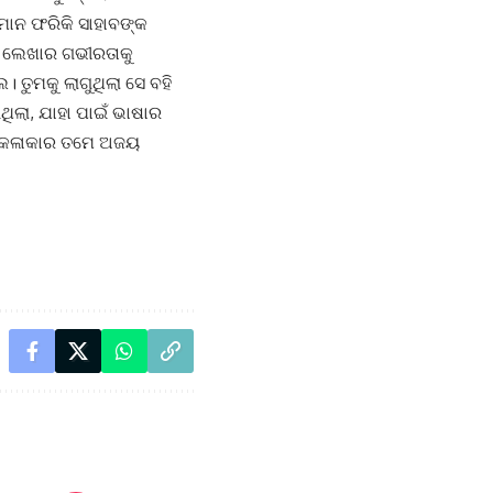
େମାନ ଫରିକି ସାହାବଙ୍କ
ଲ। ଲେଖାର ଗଭୀରତାକୁ
। ତୁମକୁ ଲାଗୁଥିଲା ସେ ବହି
ଥିଲା, ଯାହା ପାଇଁ ଭାଷାର
ଠ କଳାକାର ତମେ ଅଜୟ