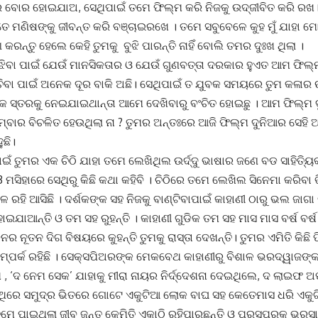
ର ବୋର ହୋଇଯାଅ, ସେଥିପାଇଁ ତମେ ଫିଲ୍ମ କରି ନିଜକୁ ଉଦ୍ଜୀବିତ କରି ରଖ। 
େ ମଣିଷଙ୍କୁ ଜୀବନ୍ତ କରି ବଞ୍ଚାଇରଖେ । ତମେ ସବୁବେଳେ କୁହ ମୁଁ ଯାହା ମୋ
କରନ୍ତୁ ହେଲେ କେହି ତୁମକୁ ବୁଝି ପାରନ୍ତି ନାହିଁ ବୋଲି ତମର ଦୁଃଖ ଥିଲା ।
ିବା ପାଇଁ ଯେଉଁ ମାନସିକତାର ଓ ଯେଉଁ ଗୁଣବତ୍ତା ଦରକାର ହୁଏତ ଆମ ଫିଲ୍ମ
ବା ପାଇଁ ଅନେକ ଦୂର ବାକି ଅଛି। ସେଥିପାଇଁ ତ ଯୁବକ ସମୟରେ ତୁମ କଳାର ଉତ୍
କ ସ୍ତରକୁ ନେଇଯାଇଥାନ୍ତା ଆମେ ଦେଖିବାରୁ ବଂଚିତ ହୋଇଛୁ । ଆମ ଫିଲ୍ମ
୍ବାର ବିଚଳିତ ହେଉଥିଲା ନା ? ତୁମର ଅନ୍ତଃରେ ଆଜି ଫିଲ୍ମ ଦୁନିଆର ସେହି
ୁଛି।
ପାଇଁ ତୁମର ଏକ ଚିଠି ଯାହା ତମେ ଲେଖିଥିଲ ଉର୍ଦ୍ଦୁ ଭାଷାର ଜଣେ ବଡ ସାହିତ୍
13 ମସିହାରେ ସେଥିରୁ କିଛି କଥା କହିବି । ଚିଠିରେ ତମେ ଲେଖିଲ ସିନେମା କରିବ
େ ରହି ଆସିଛି । ଦର୍ଶକଙ୍କ ସହ ନିଜକୁ ବାଣ୍ଟିବାପାଇଁ କାହାଣୀ ଠାରୁ ଭଲ ଜାଗା କି
ଯାଆନ୍ତି ଓ ତମ ସହ ରୁହନ୍ତି । କାହାଣୀ ଗୁଡିକ ତମ ସହ ମାସ ମାସ ବର୍ଷ ବର୍ଷ ଧ
ନର ନୂତନ ଦିଗ ବିଷୟରେ କୁହନ୍ତି ତୁମକୁ ରାସ୍ତା ଦେଖନ୍ତି। ତୁମର ଏମିତି କିଛି
ସମ୍ପର୍କ ରହିଛି । ସେକ୍ସପିଅରଙ୍କ ମେକବେଥ କାହାଣୀରୁ ବିଶାଳ ଭରଦ୍ୱାଜଙ୍କ
 , ‘ଦ ନେମ ସେକ’ ଯାହାକୁ ମୀରା ନାୟର ନିର୍ଦ୍ଦେଶନା ଦେଇଥିଲେ, ଦ ଲାଇଫ 
େଉଁଥିରେ ସମୁଦ୍ର ଭିତରେ ଗୋଟେ ଏକୁଟିଆ ଲୋକ ବାଘ ସହ କେତେମାସ ଧରି ଏକୁଟ
ମେ ପାଇଥିଲା ଜୀବ ଜନ୍ତୁ କେମିତି ଏକାଠି ରହିପାରୁଛନ୍ତି ଓ ପରସ୍ପରକୁ ଭରସା 