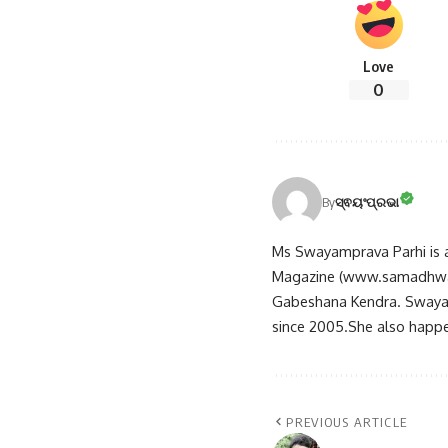
Love
0
By
ସ୍ଵୟଂପ୍ରଭା
Ms Swayamprava Parhi is a 
Magazine (www.samadhwani
Gabeshana Kendra. Swayamp
since 2005.She also happ
PREVIOUS ARTICLE