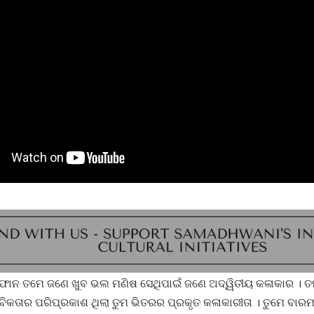
ାନ ତମେ ଜଣେ ଖୁବ ଭଲ ମଣିଷ ସେଥିପାଇଁ ଜଣେ ଅଦ୍ୱିତୀୟ କଳାକାର । ତମ
ିକତାର ପରିପ୍ରକାଶ ଥିଲା ତୁମ ଭିତରର ପ୍ରକୃତ କଳାକାରୀତା । ତୁମେ ବାରମ