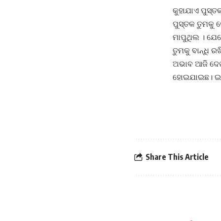
କୁହାଯାଏ ପୁସ୍ତ
ପୁସ୍ତକ ତୁମକୁ 
ମାପୁଥିଲ । ଯେବ
ତୁମକୁ ବାନ୍ଧି 
ଅଭାବ ଆଜି ଦେ
ହୋଇଯାଇଛ। ଇରଫ
Share This Article