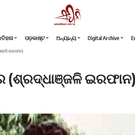
ଇତିହାସ
ପଡ଼କାଷ୍ଟ
ଅନ୍ୟାନ୍ୟ
Digital Archive
E
ାଞ୍ଜଳି ଇରଫାନ)
 (ଶ୍ରଦ୍ଧାଞ୍ଜଳି ଇରଫାନ