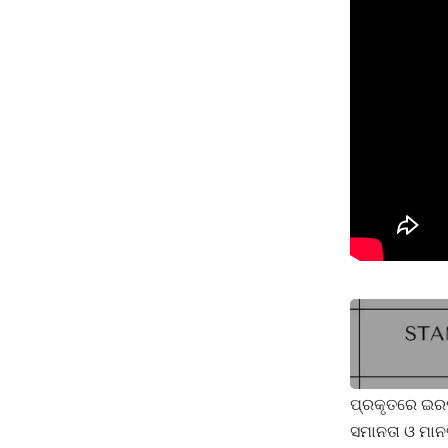
ପ୍ରକୃତରେ ଇରଫ
ସମାନତା ଓ ମାନବ