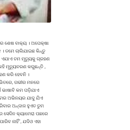
ଳର ଶେଷ ବାକ୍ୟ । ଅପେକ୍ଷା
 ତମେ ଚାଲିଯାଇଛ କିନ୍ତୁ
। ଏଯାଏ ତମ ମୃତ୍ୟୁକୁ ଗ୍ରହଣ
ହି ମୃତ୍ୟୁବରଣ କରୁଛନ୍ତି ,
ହଣ କରି ହେବନି ।
ଦୟ ଭିତରେ, ଗଭୀର ମନରେ
 ଭାଷାବି କମ ପଡ଼ିଯାଏ
ତୁମର ଅଭିନୟର ଯାଦୁ ଯିଏ
ରିବାର ଅନ୍ଦାଜ ହୁଏତ ତୁମ
ରେ ସେଦିନ କ୍ୟାମେରା ପଛରେ
ିବ ନାହିଁ”, ଯଦିଓ ଏହା