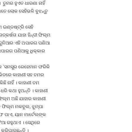
ତୁମର ହୁଏତ ଧାରଣା ନାହିଁ
ତେ ଲୋକ ସେହିଭଳି ବୁଝନ୍ତୁ
 ଇଣ୍ଡଷ୍ଟ୍ରି ସେହି
କର୍ଷତା ଯାହା ହିନ୍ଦୀ ଫିଲ୍ମ
 ଦୁନିଆର ଏହି ଅପାରଗ ପଣିଆ
 ଅପାରଗ ପଣିଆକୁ ଧିକ୍କାର
ୟିକ ‘ସମସୁର ରେହେମାନ ଫରିକି
ା ଭିତରେ କାହାଣୀ ସହ ତମର
ଛି ନାହିଁ । କାହାଣୀ ତମ
ରି କଥା ହୁଅନ୍ତି । କାହାଣୀ
 ଫିଲ୍ମ ଅଛି ଯାହାର କାହାଣୀ
 ଫିଲ୍ମ ମକବୁଲ, ଝୁମ୍ପା
ଅଫ ପାଏ, ୟାନ ମାର୍ଟେଲଙ୍କ
ିଆ ରହୁଥାଏ । ସେଥିରେ
କରିପାରୁଛନ୍ତି ।