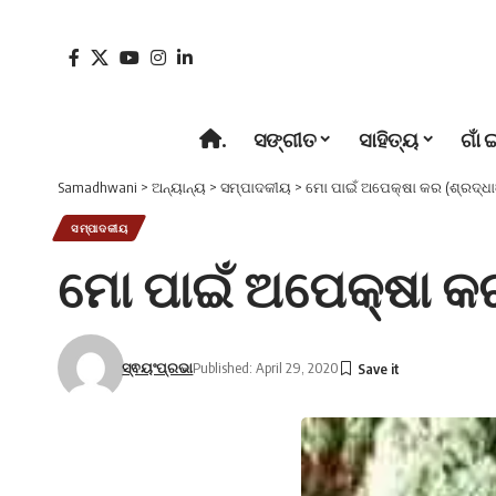
.
ସଙ୍ଗୀତ
ସାହିତ୍ୟ
ଗାଁ 
Samadhwani
>
ଅନ୍ୟାନ୍ୟ
>
ସମ୍ପାଦକୀୟ
>
ମୋ ପାଇଁ ଅପେକ୍ଷା କର (ଶ୍ରଦ୍ଧ
ସମ୍ପାଦକୀୟ
ମୋ ପାଇଁ ଅପେକ୍ଷା କର
ସ୍ଵୟଂପ୍ରଭା
Published: April 29, 2020