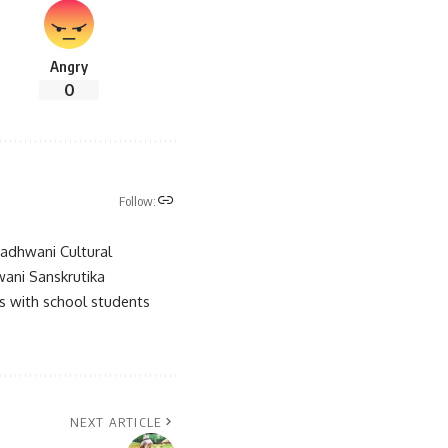
Angry
0
Follow:
amadhwani Cultural
ani Sanskrutika
s with school students
NEXT ARTICLE