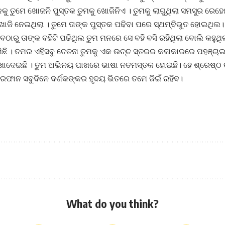
କକୁ ତୁମେ ଖୋଜନି ପୁସ୍ତକ ତୁମକୁ ଖୋଜିନିଏ । ତୁମକୁ ଲାଗୁଥିଲା ସମସୁର ରେହ
ଖୋଜି ନେଇଥିଲା । ତୁମେ ତାଙ୍କ ପୁସ୍ତକ ପଢିବା ପରେ ସ୍ଥମ୍ବିଭୁତ ହୋଇଥି
େଠାରୁ ତାଙ୍କ ବହିଟି ପଢିଥିଲ ତୁମ ମନରେ ସେ ବହି ବସି ରହିଥିଲା ବୋଲି କହୁଥିଲ
ରଖିଛି । ତମର ଏହିସବୁ ଚେତନା ତୁମକୁ ଏକ ଉଚ୍ଚ ସ୍ତରର କଳାକାରରେ ପହଞ୍ଚାଇ
ଖାଦେଇଛି । ତୁମ ଅଭିନୟ ପାଖରେ ଭାଷା ନତମସ୍ତକ ହୋଇଛି। ହେ ଶ୍ରେଷ୍
ାନ ସବୁଦିନେ ଦର୍ଶକଙ୍କର ହୃଦୟ ଭିତରେ ତମେ ଜିଇଁ ରହିବ।
What do you think?