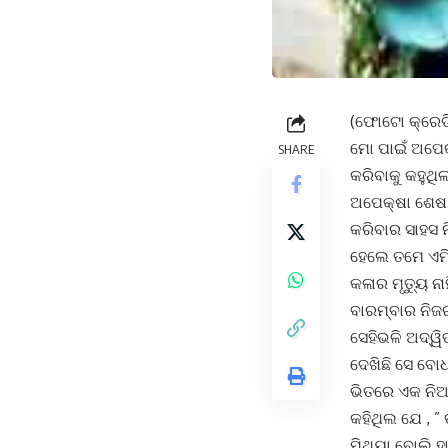
(ଫୋଟୋ କ୍ରେଡି
ମୋ ପାଇଁ ଅପେକ
SHARE
କରିବାକୁ କହୁଥ
ଅପେକ୍ଷା ଶେଷ ହ
କରିବାର ସାହସ ନ
ହେଲେ ତମେ ଏମିତ
କଳାର ମୃତ୍ୟୁ ନ
ବାରମ୍ବାର ନିଜ
ସେହିଭଳି ଅଦ୍ୱ
ଦେଖିଛି ସେ ବୋଧ
ଭିତରେ ଏକ ନିଆ
କହିଥିଲ ଯେ , 
ମିଥ୍ୟା ବୋଲି ହ