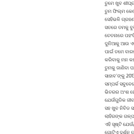
ତୁମେ ଖୁବ ଶୀଘ୍
ତୁମ ଫିଲ୍ମ କେତ
ସେହିଭଳି ଗ୍ରହଣ 
ସତରେ ତମକୁ ବୁଝ
ଚେତନାରେ ପହଂଚି
ଦୁନିଆକୁ ଆଉ ଏ
ପାଇଁ ତମେ ବାରମ
କରିବାକୁ ମନ କହ
ତୁମକୁ ଜାଣିବା 
ସାହାବ’ଙ୍କୁ 20
ସମ୍ପର୍କ ସବୁବେଳ
ଭିତରର ଅଂଶ ହୋଇ
ଯେଉଁଗୁଡିକ ଜୀବ
ସହ ଖୁବ ନିବିଡ 
ଲାହିରଙ୍କ ଗଳ୍ପ
ଏହି ସୃଷ୍ଟି ଯ
ଗୋଟିଏ ଦର୍ଶନ ତ