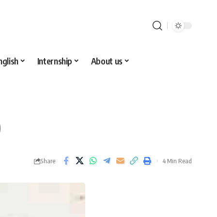
nglish
Internship
About us
)
Share
4 Min Read