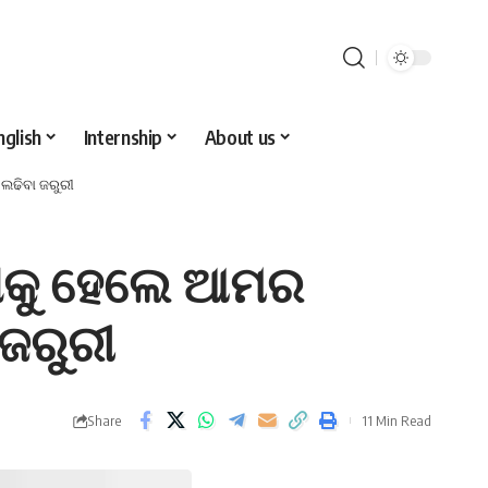
nglish
Internship
About us
ଲଢିବା ଜରୁରୀ
ିବାକୁ ହେଲେ ଆମର
ଜରୁରୀ
Share
11 Min Read