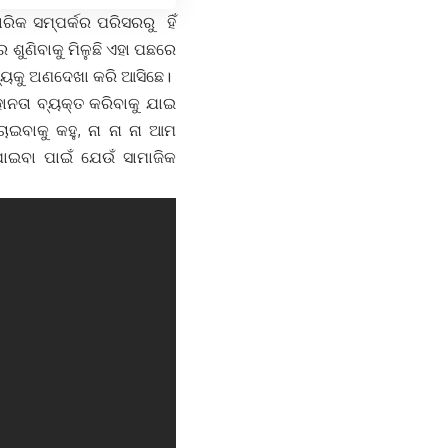
କ ସମ୍ପର୍କର ପରିସରରୁ ହିଁ
ୁଣିବାକୁ ମିଳୁଛି ଏହା ପଛରେ
ତ୍ୟକୁ ଅଣଦେଖା କରି ଆସିଛେ।
ାନତା ବ୍ୟକ୍ତ କରିବାକୁ ଯାଇ
ଇବାକୁ କହୁ, ନା ନା ନା ଆମ
ପାଇବା ପାଇଁ ଯେଉଁ ସାମାଜିକ