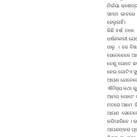
ନିର୍ଭୟା କ୍ଷେତ
ସମାନ ଭାବରେ 
ହେଲୁନାହିଁ।
କିଛି ବର୍ଷ ତଳ
ଧର୍ଷଣକାରୀ ଯ
ଗଲୁ । ସେ ବି
ସେତେବେଳେ ଆମ
ତେଣୁ ଗୋଟେ ଛଳ
ନେଇ ଗୋଟିଏ ସୁବ
ଆପଣ ଯେତେବେଳ
ଐତିହ୍ୟ କଥା ଭୁଲ
ଆମର ଗୋଟେ ସମସ
ମତରେ ଆମେ ହିଁ
ଆପଣ ସେତେବେ
କରିପାରିବେ । ଭ
ଆପଣଙ୍କର ପ୍ରାଚ