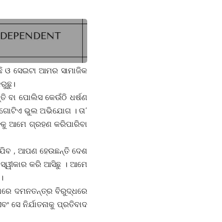
ଛି ଓ ସେଇଟା ଆମର ସାମାଜିକ
ରୁଛୁ।
ି ବା ପୋଲିସ କେଉଁଠି ଧର୍ଷଣ
ା ଗୋଟିଏ ଭୁଲ ଅଭିଯୋଗ । ତା’
ିକୁ ଆମେ ଗ୍ରହଣ କରିପାରିବା
ହାଯିବ , ଆପଣ ହେଉଛନ୍ତି ଦେଶ
ଅସ୍ୱୀକାର କରି ଆସିଛୁ । ଆମେ
।
ରେ ଦମନତନ୍ତ୍ର ବିରୁଦ୍ଧରେ
 ସେ ନିର୍ଯାତନାକୁ ପ୍ରତିବାଦ