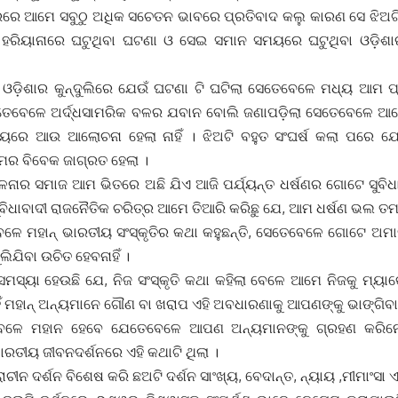
୍ରରେ ଆମେ ସବୁଠୁ ଅଧିକ ସଚେତନ ଭାବରେ ପ୍ରତିବାଦ କଲୁ କାରଣ ସେ ଝିଅଟି ଦ
ହରିୟାନାରେ ଘଟୁଥିବା ଘଟଣା ଓ ସେଇ ସମାନ ସମୟରେ ଘଟୁଥିବା ଓଡ଼ି
େ ଓଡ଼ିଶାର କୁନ୍ଦୁଲିରେ ଯେଉଁ ଘଟଣା ଟି ଘଟିଲା ସେତେବେଳେ ମଧ୍ୟ ଆମ ପ୍ର
େତେବେଳେ ଅର୍ଦ୍ଧସାମରିକ ବଳର ଯବାନ ବୋଲି ଜଣାପଡ଼ିଲା ସେତେବେଳେ ଆମ
ଷୟରେ ଆଉ ଆଲୋଚନା ହେଲା ନାହିଁ । ଝିଅଟି ବହୁତ ସଂଘର୍ଷ କଲା ପରେ 
ର ବିବେକ ଜାଗ୍ରତ ହେଲା ।
ନାର ସମାଜ ଆମ ଭିତରେ ଅଛି ଯିଏ ଆଜି ପର୍ଯ୍ୟନ୍ତ ଧର୍ଷଣର ଗୋଟେ ସୁବିଧାବ
ିଧାବାଦୀ ରାଜନୈତିକ ଚରିତ୍ର ଆମେ ତିଆରି କରିଛୁ ଯେ, ଆମ ଧର୍ଷଣ ଭଲ ତମ 
େ ମହାନ୍ ଭାରତୀୟ ସଂସ୍କୃତିର କଥା କହୁଛନ୍ତି, ସେତେବେଳେ ଗୋଟେ ଅମ
ିଯିବା ଉଚିତ ହେବନାହିଁ ।
୍ୟା ହେଉଛି ଯେ, ନିଜ ସଂସ୍କୃତି କଥା କହିଲା ବେଳେ ଆମେ ନିଜକୁ ମ୍ୟା
 ମହାନ୍ ଅନ୍ୟମାନେ ଗୌଣ ବା ଖରାପ ଏହି ଅବଧାରଣାକୁ ଆପଣଙ୍କୁ ଭାଙ୍ଗିବା
ଳେ ମହାନ ହେବେ ଯେତେବେଳେ ଆପଣ ଅନ୍ୟମାନଙ୍କୁ ଗ୍ରହଣ କରିନେ
ାରତୀୟ ଜୀବନଦର୍ଶନରେ ଏହି କଥାଟି ଥିଲା ।
ୀନ ଦର୍ଶନ ବିଶେଷ କରି ଛଅଟି ଦର୍ଶନ ସାଂଖ୍ୟ, ବେଦାନ୍ତ, ନ୍ୟାୟ ,ମୀମାଂସା ଏ