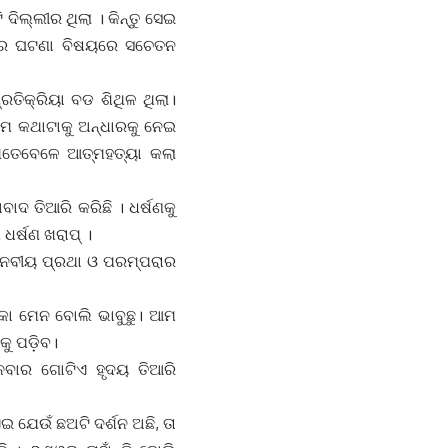
ିଲ୍ଲୀର ଥିଲା । କିନ୍ତୁ ସେଇ
ଶାର ଘଟଣା ବିଷୟରେ ସଚେତନ
ତିକ୍ରିୟା ବଡ ଶିଥିଳ ଥିଲା।
େ କଥାଟାକୁ ଅନ୍ଧାରକୁ ନେଇ
ଯେତେବେଳେ ଆତ୍ମହତ୍ୟା କଲା
ାଦ ତିଆରି କରିଛି । ଧର୍ଷଣକୁ
ଧର୍ଷଣ ଖରାପ୍ ।
ାନବୀୟ ପ୍ରଥା ଓ ପରମ୍ପରାର
କୋ ମେନ ବୋଲି ଭାବୁଛୁ। ଆମ
କୁ ପଡ଼ିବ।
ବାର ଗୋଟିଏ ହୃଦୟ ତିଆରି
ଇ ଯେଉଁ ଛଅଟି ଦର୍ଶନ ଅଛି, ତା