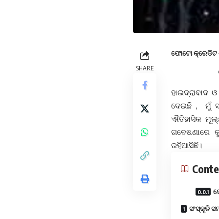
ଫୋଟୋ କ୍ରେଡିଟ –
SHARE
ହାଇଦ୍ରାବାଦ ଓ
ଦେଇଛି , ମୁଁ
ଐତିହାସିକ ମୂ
ଗବେଷଣାରେ କ
ରହିଆସିଛି।
Conte
ଫ
ସଂସ୍କୃତି 