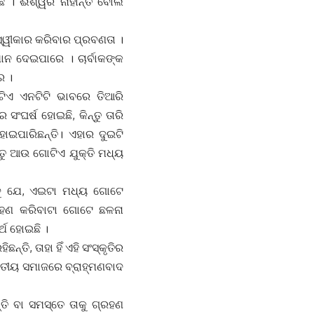
ି । ଈଶ୍ୱର ନାହାଁନ୍ତି ବୋଲି
୍ୱୀକାର କରିବାର ପ୍ରବଣତା ।
ଥାନ ଦେଇପାରେ । ଚାର୍ବାକଙ୍କ
େ ।
ଟିଏ ଏନଟିଟି ଭାବରେ ତିଆରି
ସଂଘର୍ଷ ହୋଇଛି, କିନ୍ତୁ ତାରି
ୋଇପାରିଛନ୍ତି। ଏହାର ଦୁଇଟି
ତୁ ଆଉ ଗୋଟିଏ ଯୁକ୍ତି ମଧ୍ୟ
ବୁ ଯେ, ଏଇଟା ମଧ୍ୟ ଗୋଟେ
ରହଣ କରିବାଟା ଗୋଟେ ଛଳନା
ଥ ହୋଇଛି ।
ି, ତାହା ହିଁ ଏହି ସଂସ୍କୃତିର
ରତୀୟ ସମାଜରେ ବ୍ରାହ୍ମଣବାଦ
୍ତି ବା ସମସ୍ତେ ତାକୁ ଗ୍ରହଣ