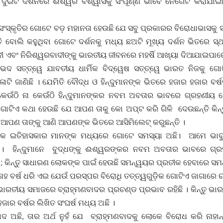
 ଦୁଇଟି ଦର୍ଶନରେ ଈଶ୍ୱର ବିଶ୍ୱାସକୁ ସଂପୂର୍ଣ୍ଣ ଭାବେ ନେଗେଟ କରାଯାଇଛ
ସଂସ୍କୃତିର ଗୋଟେ ବଡ଼ ମହାନତା ହେଉଛି ଯେ ସବୁ ପ୍ରକାରର ବିରୋଧାଭାସକୁ ସ
ତି ବୋଲି କହୁଥିବା ଗୋଟେ ଦର୍ଶନକୁ ମଧ୍ୟ ଛଅଟି ମୂଖ୍ୟ ଦର୍ଶନ ଭିତରେ ସ୍
ୀ ଏବଂ ନିରିଶ୍ୱରବାଦୀଙ୍କୁ ଭାରତୀୟ ଜୀବନରେ ମହର୍ଷି ଆଖ୍ୟା ଦିଆଯାଇପାର
େଦ ସତ୍ତ୍ୱେ ଯାବତୀୟ ଧାର୍ମିକ ବିଦ୍ୱେଷ ସତ୍ତ୍ୱେ ଭାରତ ନିଜକୁ ଗୋ
ାଟି ଜାଣିଛି । ଯେମିତି ବୌଦ୍ଧ ଓ ହିନ୍ଦୁମାନଙ୍କ ଭିତରେ ହଜାର ହଜାର ବର୍ଷର 
କେଉଁଠି ନା କେଉଁଠି ହିନ୍ଦୁମାନଙ୍କର ନବମ ଅବତାର ଭାବରେ ଗ୍ରହଣୀୟ ହ
 ଗୋଟିଏ କଥା ହେଉଛି ଯେ ଆପଣ ତାକୁ କୋ ଅପ୍ଟ କରି ଗିଳି ଦେଉଛନ୍ତି କିନ୍
ପଣ ତାଙ୍କୁ ଆଣି ଆପଣଙ୍କ ଭିତରେ ଆସିମିଲେଟ୍ କରୁଛନ୍ତି ।
ତିକ ଇତିହାସକାର ମାନଙ୍କ ମଧ୍ୟରେ ଗୋଟେ ସମସ୍ୟା ଅଛି। ଆମେ ଭା
ା। ହିନ୍ଦୁମାନେ ବୁଦ୍ଧଙ୍କୁ ଈଶ୍ୱରଙ୍କର ନବମ ଅବତାର ଭାବରେ ଗ୍
କିନ୍ତୁ ସାଧାରଣ ଲୋକଙ୍କ ପାଇଁ ହେଉଛି ସମନ୍ୱୟର ପ୍ରତୀକ ହେବାରେ ସମର୍
 ବର୍ଷ ଧରି ଏଇ ଯେଉଁ ପରସ୍ପର ବିରୋଧି ତତ୍ତ୍ୱଗୁଡ଼ିକ ଗୋଟିଏ ଜାଗାରେ ରହିଛନ୍ତ
ଭାରତୀୟ ସମାଜରେ ବ୍ରାହ୍ମଣବାଦର ପ୍ରଚଣ୍ଡ ପ୍ରଭାବ ରହିଛି । କିନ୍ତୁ ଭା
ଜାର ବର୍ଷର ଲିଖିତ ସଂଘର୍ଷ ମଧ୍ୟ ଅଛି ।
ାଦ ଅଛି, ତାର ଅର୍ଥ ନୁହଁ ଯେ ବ୍ରାହ୍ମଣବାଦକୁ ଲୋକେ ବିରୋଧ କରି ନାହାନ