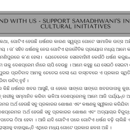
 କଥା, ଗୋଟିଏ ହେଉଛି ଧର୍ଷଣର କାରଣ ସ୍ୱରୂପ ଗୋଟେ ସାମାଜିକ ଉତ୍ସ ଅ
୍ଚୟ । ତା’ ସହିତ ଧର୍ଷଣକୁ ନେଇ ଗୋଟିଏ ରାଜନୈତିକ ପ୍ରୟୋଗ ମଧ୍ୟ ଆମେ କ
ମଣିପୁରରେ କ’ଣ ହେଲା। ଯେତେବେଳେ ସେନାବାହିନୀ କେଉଁଠି ଧର୍ଷଣ କରୁଛନ୍ତ
ମେ ତାକୁ ଦେଶପ୍ରେମ ନାଁରେ ଚାପି ଦେଉଛୁ । ଆମେ କହୁଛୁ ଯେ ସେଇଠି ସେଇଟ
ିପୁରର ପ୍ରତିବାଦ ଆମକୁ ଚେତେଇ ଦେଲା ଯେ ବାସ୍ତବରେ ଏ ପ୍ରକାର ସ୍ଥିତ
ିବା ଉଚିତ୍ ନୁହଁ ।
େ କିଛି ଧର୍ଷଣର ଖବର ଆସୁଛି, ତା ହେଲେ ସାଙ୍ଗେ ସାଙ୍ଗେ ଖବରଦାତାକୁ କୁ
ାତ୍ ନାରୀକୁ ସମ୍ମାନିତ କରିବା ଭଳିଆ ଦେଶପ୍ରେମକୁ ଆମେ ଆଜି ପର୍ଯ୍ୟନ୍ତ 
ରେମର ଅର୍ଥ ହେଉଛି ସବୁ ପ୍ରକାରର ଶୋଷଣ ଏବଂ କଷଣକୁ ସ୍ୱୀକାର କରିଯିବା 
ପ୍ରେମର ଅର୍ଥ ହେଉଛି ସବୁ ପ୍ରକାରର ଶୋଷଣ ଏବଂ ଅତ୍ୟାଚାର ବିରୁଦ୍ଧ
 ପତେଇ ଠିଆ ହେବା । ଆଜି ଯଦି ଗୋଟିଏ ପରେ ଗୋଟିଏ ଧର୍ଷଣ ବଢ଼ି ଚାଲିଛି ଏବଂ
ାସ୍ତାକୁ ବାହାରୁଛନ୍ତି ଏଥିରେ ମଧ୍ୟ ଗୋଟେ ପ୍ରକାର ଛଳନା ଅଛି ।