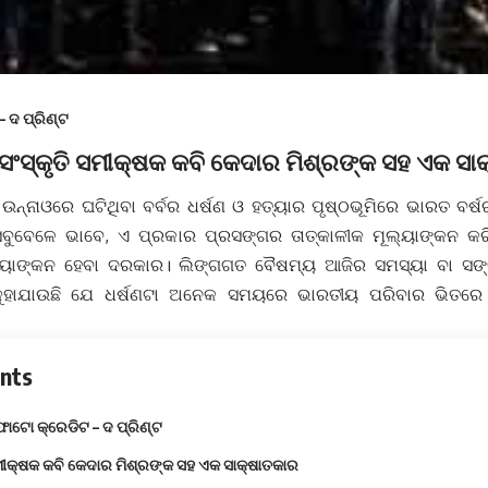
 ଦ ପ୍ରିଣ୍ଟ
ସଂସ୍କୃତି ସମୀକ୍ଷକ କବି କେଦାର ମିଶ୍ରଙ୍କ ସହ ଏକ ସା
 ଉନ୍ନାଓରେ ଘଟିଥିବା ବର୍ବର ଧର୍ଷଣ ଓ ହତ୍ୟାର ପୃଷ୍ଠଭୂମିରେ ଭାରତ ବର୍
 ସବୁବେଳେ ଭାବେ, ଏ ପ୍ରକାର ପ୍ରସଙ୍ଗର ତାତ୍କାଳୀକ ମୂଲ୍ୟାଙ୍କନ କ
ଲ୍ୟାଙ୍କନ ହେବା ଦରକାର। ଲିଙ୍ଗଗତ ବୈଷମ୍ୟ ଆଜିର ସମସ୍ୟା ବା ସଙ
ୁହାଯାଉଛି ଯେ ଧର୍ଷଣଟା ଅନେକ ସମୟରେ ଭାରତୀୟ ପରିବାର ଭିତର
nts
ୋଟୋ କ୍ରେଡିଟ – ଦ ପ୍ରିଣ୍ଟ
ସମୀକ୍ଷକ କବି କେଦାର ମିଶ୍ରଙ୍କ ସହ ଏକ ସାକ୍ଷାତକାର