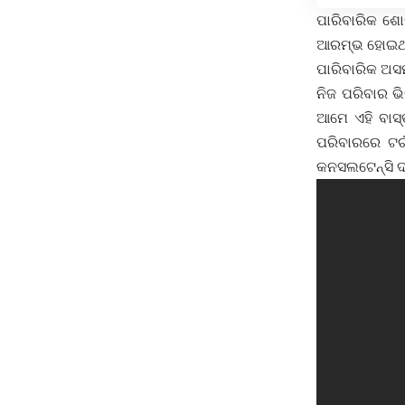
ପାରିବାରିକ ଶୋ
ଆରମ୍ଭ ହୋଇଥାଏ
ପାରିବାରିକ ଅସ
ନିଜ ପରିବାର ଭ
ଆମେ ଏହି ବାସ୍
ପରିବାରରେ ଟର୍
କନସଲଟେନ୍ସି ଦ