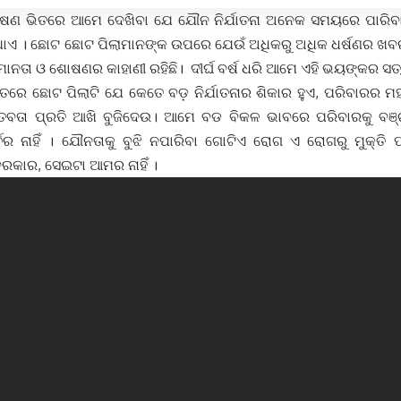
ଷଣ ଭିତରେ ଆମେ ଦେଖିବା ଯେ ଯୌନ ନିର୍ଯାତନା ଅନେକ ସମୟରେ ପାରିବାରି
 । ଛୋଟ ଛୋଟ ପିଲାମାନଙ୍କ ଉପରେ ଯେଉଁ ଅଧିକରୁ ଅଧିକ ଧର୍ଷଣର ଖବର ଶ
ମାନତା ଓ ଶୋଷଣର କାହାଣୀ ରହିଛି। ଦୀର୍ଘ ବର୍ଷ ଧରି ଆମେ ଏହି ଭୟଙ୍କର ସ
ିତରେ ଛୋଟ ପିଲାଟି ଯେ କେତେ ବଡ଼ ନିର୍ଯାତନାର ଶିକାର ହୁଏ, ପରିବାରର ମହ
ତବତା ପ୍ରତି ଆଖି ବୁଜିଦେଉ। ଆମେ ବଡ ବିକଳ ଭାବରେ ପରିବାରକୁ ବଞ୍ଚା
ଚର ନାହିଁ । ଯୌନତାକୁ ବୁଝି ନପାରିବା ଗୋଟିଏ ରୋଗ ଏ ରୋଗରୁ ମୁକ୍ତି 
ରକାର, ସେଇଟା ଆମର ନାହିଁ ।