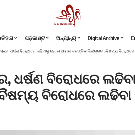
ଇତିହାସ
ପଡ଼କାଷ୍ଟ
ଅନ୍ୟାନ୍ୟ
Digital Archive
E
ଶାସ୍ତ୍ର, ଧର୍ଷଣ ବିରୋଧରେ ଲଢିବାକୁ ହେଲେ ଆମର କଳଙ୍କିତ ଲିଙ୍ଗଗତ ବୈଷମ୍ୟ ବିରୋଧରେ 
ତ୍ର, ଧର୍ଷଣ ବିରୋଧରେ ଲଢ
ୈଷମ୍ୟ ବିରୋଧରେ ଲଢିବା 