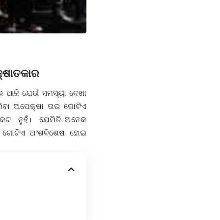
କ୍ଷାତକାର
ଷର ଆଜି ଯେଉଁ ସମସ୍ୟା ଦେଖା
ରିବା ଅପେକ୍ଷା ତାର ଗୋଟିଏ
୍କଟ ନୁହଁ। ଯେମିତି ଅନେକ
େ ଗୋଟିଏ ଅଂଶବିଶେଷ ହୋଇ