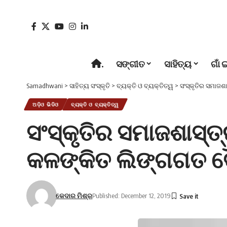
.
ସଙ୍ଗୀତ
ସାହିତ୍ୟ
ଗାଁ 
Samadhwani
>
ସାହିତ୍ୟ ସଂସ୍କୃତି
>
ବ୍ୟକ୍ତି ଓ ବ୍ୟକ୍ତିତ୍ୱ
>
ସଂସ୍କୃତିର ସମାଜ
ଅଡ଼ିଓ ଭିଡିଓ
ବ୍ୟକ୍ତି ଓ ବ୍ୟକ୍ତିତ୍ୱ
ସଂସ୍କୃତିର ସମାଜଶାସ୍
କଳଙ୍କିତ ଲିଙ୍ଗଗତ ବ
କେଦାର ମିଶ୍ର
Published: December 12, 2019