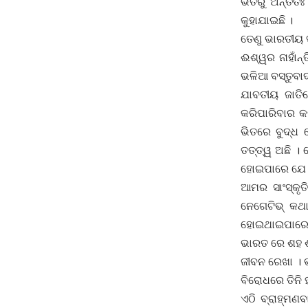
ଭିତରୁ ଅନ୍ତତଃ
କୁହାଯାଇଛି ।
ତେଣୁ ଭାରତୀୟ 
ଈଶ୍ୱର ନାହାଁନ୍
ଭଳିଆ ବସ୍ତୁବାଦ
ଯାବତୀୟ ଜାତିଭ
କରିପାରିବାର କଳ
ଭିତରେ ବୁଦ୍ଧ 
ତତ୍ତ୍ୱ ଅଛି ।
ହୋଇପାରେ ଯେ ଆ
ଆମର ସାଂସ୍କୃ
ନେଗେଟିଭ୍ କଥ
ହୋଇଥାଇପାରେ; 
ଭାରତ ରେ ଶହ ଶହ
ଜୀବନ ରେଖା । 
ବିରୋଧରେ ତିନି ହ
ଏଠି ବ୍ରାହ୍ମଣବ