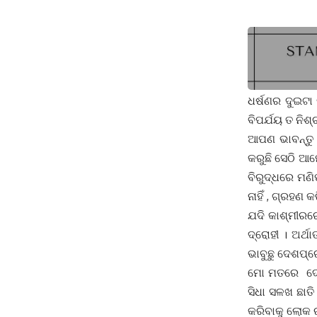
ଧର୍ଷଣର ଦୁଇଟା
ବିପର୍ଯୟ ତ ନିଶ
ଆପଣ ଭାବନ୍ତୁ 
କରୁଛି ସେଠି ଆ
ବିରୁଦ୍ଧରେ ମଣ
ନାହିଁ , ଗ୍ରହଣ କର
ଯଦି କାଶ୍ମୀରର
ଦ୍ରୋହୀ । ଅର୍ଥ
ଭାବୁଛୁ ଦେଶପ୍
ମୋ ମତରେ ଦେଶ
ସିଧା ସଳଖ ଛାତି
କରିବାକୁ ଲୋକ ର