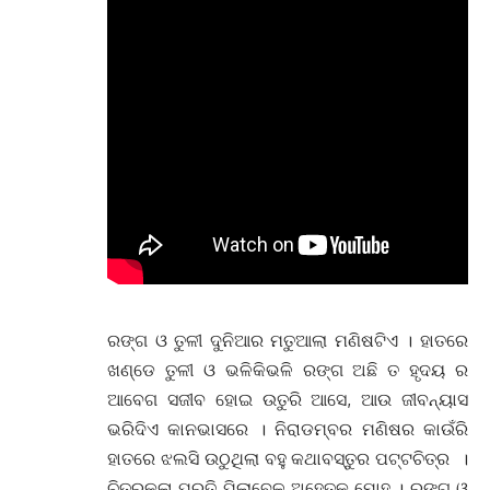
ରଙ୍ଗ ଓ ତୁଳୀ ଦୁନିଆର ମତୁଆଲା ମଣିଷଟିଏ । ହାତରେ
ଖଣ୍ଡେ ତୁଳୀ ଓ ଭଳିକିଭଳି ରଙ୍ଗ ଅଛି ତ ହୃଦୟ ର
ଆବେଗ ସଜୀବ ହୋଇ ଉତୁରି ଆସେ, ଆଉ ଜୀବନ୍ୟାସ
ଭରିଦିଏ କାନଭାସରେ । ନିରାଡମ୍ବର ମଣିଷର କାଉଁରି
ହାତରେ ଝଲସି ଉଠୁଥିଲା ବହୁ କଥାବସ୍ତୁର ପଟ୍ଟଚିତ୍ର ।
ଚିତ୍ରକଳା ପ୍ରତି ପିଲାବେଳୁ ଅହେତୁକ ମୋହ । ରଙ୍ଗ ଓ