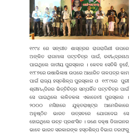
୧୯୯୪ ରେ ସଙ୍ଗୀତ ଶାସ୍ତ୍ରର ରାଗରାଗିଣୀ ଉପରେ
ଅଙ୍କିତ ରାଗମାଳା ପଟ୍ଟଚିତ୍ର ପାଇଁ, ରବୀନ୍ଦ୍ରନାଥ
ପାଇଥିଲେ ଜାତୀୟ ପୁରସ୍କାର । କେବଳ ସେତିକି ନୁହେଁ,
୧୯୮୭ରେ ଉଷାଭିଳାଷ ଉପରେ ଆଧାରିତ ତାଳପତ୍ର କାମ
ପାଇଁ ରାଜ୍ୟ ହସ୍ତଶିଳ୍ପ ପୁରସ୍କାର ଓ ୧୯୮୯ରେ ପୁରୀ
ଶ୍ରୀମନ୍ଦିରର ଭିତ୍ତିଚିତ୍ର ସମ୍ପର୍କିତ ପଟ୍ଟଚିତ୍ର ପାଇଁ
ସେ ପାଇଥିଲେ ଲଳିତକଳା ଏକାଡେମୀ ପୁରସ୍କାର ।
୨୦୦୦ ମସିହାରେ ଯୁକ୍ତରାଷ୍ଟ୍ର ଆମେରିକାରେ
ଅନୁଷ୍ଠିତ ଭାରତ ଉତ୍ସବରେ ଯୋଗଦେଇ ସେ
ହୋଇଥିଲେ ଉଚ୍ଚ ପ୍ରଶଂସିତ । ଜଣେ ଦକ୍ଷ ଡିଜାଇନର
ଭାବେ ଭାରତ ସରକାରଙ୍କ ହସ୍ତଶିଳ୍ପ ବିଭାଗ ତରଫରୁ