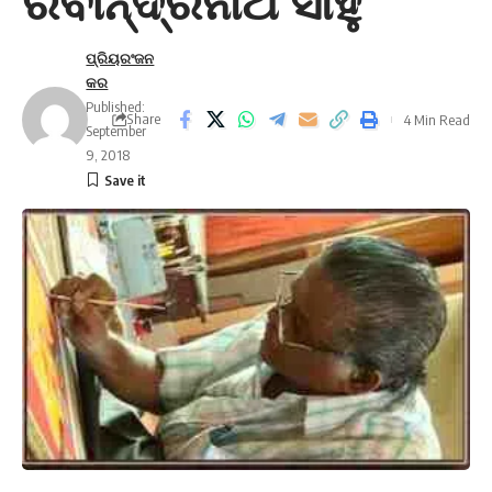
ରବୀନ୍ଦ୍ରନାଥ ସାହୁ”
ପ୍ରିୟରଂଜନ
କର
Published:
Share
4 Min Read
September
9, 2018