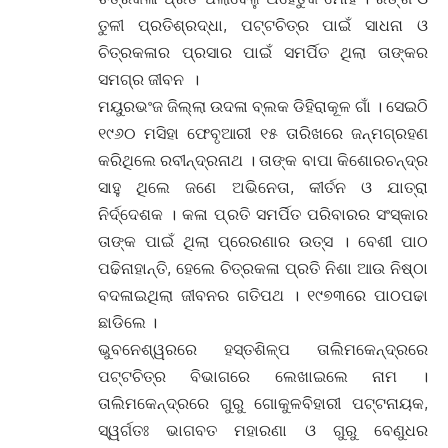
ତୁଳୀ ପ୍ରତିଶ୍ରଦ୍ଧା, ପଟ୍ଟଚିତ୍ର ପାଇଁ ସାଧନା ଓ
ଚିତ୍ରକଳାର ପ୍ରସାର ପାଇଁ ସମର୍ପିତ ଥିଲା ତାଙ୍କର
ସମଗ୍ର ଜୀବନ ।
ମୟୁରଭଂଜ ଜିଲ୍ଲା ଉଦଳା ବ୍ଲକ ଡିହିରାକୂଳ ଗାଁ । ସେଇଠି
୧୯୬୦ ମସିହା ଫେବୃଆରୀ ୧୫ ତାରିଖରେ ଜନ୍ମଗ୍ରହଣ
କରିଥିଲେ ରବୀନ୍ଦ୍ରନାଥ । ତାଙ୍କ ବାପା କିଶୋରଚନ୍ଦ୍ର
ସାହୁ ଥିଲେ ଜଣେ ଅଭିନେତା, କୀର୍ତନ ଓ ଯାତ୍ରା
ନିର୍ଦ୍ଦେଶକ । କଳା ପ୍ରତି ସମର୍ପିତ ପରିବାରର ସଂସ୍କାର
ତାଙ୍କ ପାଇଁ ଥିଲା ପ୍ରେରଣାର ଉତ୍ସ । ବେଶୀ ପାଠ
ପଢିନାହାନ୍ତି, ହେଲେ ଚିତ୍ରକଳା ପ୍ରତି ନିଶା ଆଉ ନିଷ୍ଠା
ବଦଳାଇଥିଲା ଜୀବନର ଗତିପଥ । ୧୯୭୩ରେ ପାଠପଢା
ଛାଡିଲେ ।
ଭୁବନେଶ୍ୱରରେ ହସ୍ତଶିଳ୍ପ ତାଲିମକେନ୍ଦ୍ରରେ
ପଟ୍ଟଚିତ୍ର ବିଭାଗରେ ଲେଖାଇଲେ ନାମ ।
ତାଲିମକେନ୍ଦ୍ରରେ ଗୁରୁ ଗୋକୁଳବିହାରୀ ପଟ୍ଟନାୟକ,
ସ୍ୱର୍ଗତଃ ଭାଗବତ ମହାରଣା ଓ ଗୁରୁ ବେଣୁଧର