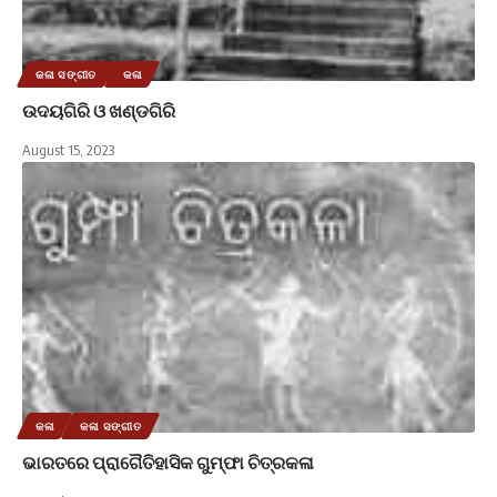
କଳା ସଙ୍ଗୀତ
କଳା
ଉଦୟଗିରି ଓ ଖଣ୍ଡଗିରି
August 15, 2023
କଳା
କଳା ସଙ୍ଗୀତ
ଭାରତରେ ପ୍ରାଗୈତିହାସିକ ଗୁମ୍ଫା ଚିତ୍ରକଳା