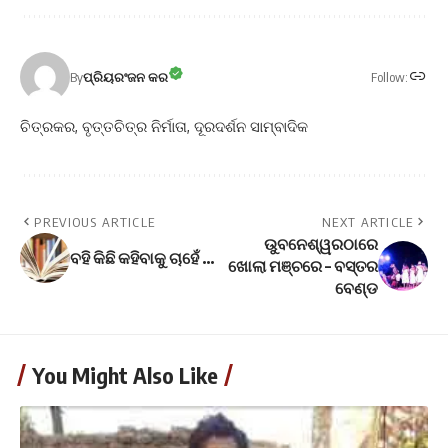
Follow:
By
ପ୍ରିୟରଂଜନ କର
ଚିତ୍ରକର, ବୃତ୍ତଚିତ୍ର ନିର୍ମାତା, ଦୂରଦର୍ଶନ ସାମ୍ବାଦିକ
PREVIOUS ARTICLE
NEXT ARTICLE
ଉୁବନେଶ୍ୱରଠାରେ
ବହି କିଛି କହିବାକୁ ଚାହେଁ …
ଖୋଲା ମଞ୍ଚରେ – ବସ୍ତର
ବେଣ୍ଡ
You Might Also Like