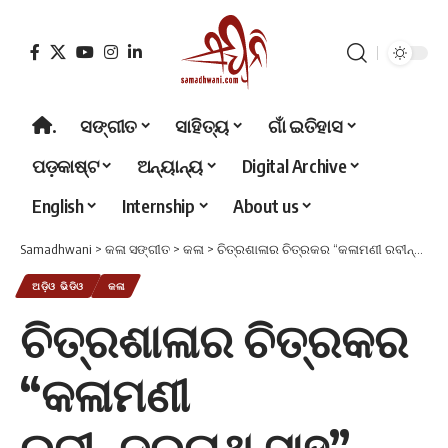
.
ସଙ୍ଗୀତ
ସାହିତ୍ୟ
ଗାଁ ଇତିହାସ
ପଡ଼କାଷ୍ଟ
ଅନ୍ୟାନ୍ୟ
Digital Archive
English
Internship
About us
Samadhwani
>
କଳା ସଙ୍ଗୀତ
>
କଳା
>
ଚିତ୍ରଶାଳାର ଚିତ୍ରକର “କଳାମଣୀ ରବୀନ୍ଦ୍ରନାଥ ସାହୁ”
ଅଡ଼ିଓ ଭିଡିଓ
କଳା
ଚିତ୍ରଶାଳାର ଚିତ୍ରକର
“କଳାମଣୀ