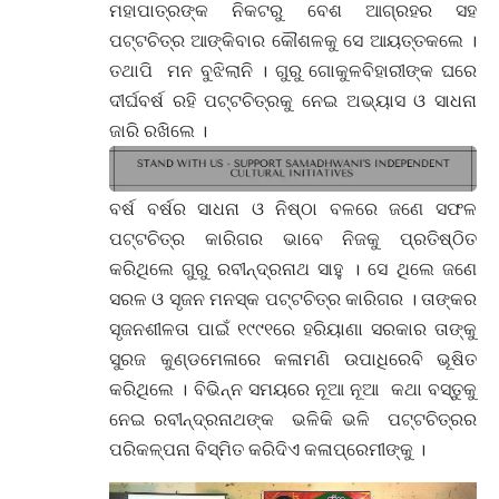
ମହାପାତ୍ରଙ୍କ ନିକଟରୁ ବେଶ ଆଗ୍ରହର ସହ
ପଟ୍ଟଚିତ୍ର ଆଙ୍କିବାର କୌଶଳକୁ ସେ ଆୟତ୍ତକଲେ ।
ତଥାପି ମନ ବୁଝିଲାନି । ଗୁରୁ ଗୋକୁଳବିହାରୀଙ୍କ ଘରେ
ଦୀର୍ଘବର୍ଷ ରହି ପଟ୍ଟଚିତ୍ରକୁ ନେଇ ଅଭ୍ୟାସ ଓ ସାଧନା
ଜାରି ରଖିଲେ ।
ବର୍ଷ ବର୍ଷର ସାଧନା ଓ ନିଷ୍ଠା ବଳରେ ଜଣେ ସଫଳ
ପଟ୍ଟଚିତ୍ର କାରିଗର ଭାବେ ନିଜକୁ ପ୍ରତିଷ୍ଠିତ
କରିଥିଲେ ଗୁରୁ ରବୀନ୍ଦ୍ରନାଥ ସାହୁ । ସେ ଥିଲେ ଜଣେ
ସରଳ ଓ ସୃଜନ ମନସ୍କ ପଟ୍ଟଚିତ୍ର କାରିଗର । ତାଙ୍କର
ସୃଜନଶୀଳତା ପାଇଁ ୧୯୯୧ରେ ହରିୟାଣା ସରକାର ତାଙ୍କୁ
ସୁରଜ କୁଣ୍ଡମେଳାରେ କଳାମଣି ଉପାଧିରେବି ଭୂଷିତ
କରିଥିଲେ । ବିଭିନ୍ନ ସମୟରେ ନୂଆ ନୂଆ କଥା ବସ୍ତୁକୁ
ନେଇ ରବୀନ୍ଦ୍ରନାଥଙ୍କ ଭଳିକି ଭଳି ପଟ୍ଟଚିତ୍ରର
ପରିକଳ୍ପନା ବିସ୍ମିତ କରିଦିଏ କଳାପ୍ରେମୀଙ୍କୁ ।