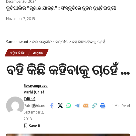
December 26, 2024
କୁଚିପାଲିର “ଜୁଗାର ଯାତ୍ରା” : ସଂସ୍କୃତିରେ ନୂତନ ଦୃଷ୍ଟିଭଙ୍ଗୀ
November 2, 2019
Samadhwani
>
କଳା ସଙ୍ଗୀତ
>
ସଙ୍ଗୀତ
>
ବହି କିଛି କହିବାକୁ ଚାହେଁ …
ଅଡ଼ିଓ ଭିଡିଓ
ସଙ୍ଗୀତ
ବହି କିଛି କହିବାକୁ ଚାହେଁ …
Swayamprava
Parhi (Chief
Editor)
Published:
Share
1 Min Read
September 2,
2018