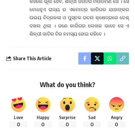
କହିଲେ ଭୂଲ ହେବ, ଶିଳ୍ପୀ ଜଗତର ମଉଡମଣି ସେ । ସେ
ବୋଧହୁଏ ରାଜ୍ୟ ର ଏକମାତ୍ର କାରିଗର ଯାହାଙ୍କର
ଉଭୟ ଚିତ୍ରକଳା ଓ ପୁସ୍ତକ ରଚନା କ୍ଷେତ୍ରରେ ବେଶ୍
ଦଖଲ ଥିଲା । ଜଣେ କାରିଗର ଲେଖକ ଭାବେ ସେ ଏ
ଶିଳ୍ପୀ ଜାତିର ଚିର ନମସ୍ୟ ହୋଇ ରହିବେ ।
Share This Article
What do you think?
Love
Happy
Surprise
Sad
Angry
0
0
0
0
0