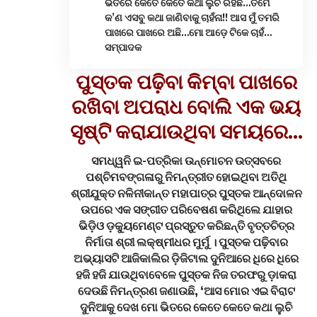
ଭିତରେ କେତେ କେତେ କଥା ଲୁଚି ରହିଛି…ତମେ
କ’ଣ ଏସବୁ କଥା ଜାଣିବାକୁ ଚାହଁନା!! ଆସ ମୁଁ ତମରି
ପାଖରେ ପାଖରେ ଅଛି…ମୋ ଆଡ଼େ ଟିକେ ଚାହଁ…
ସମ୍ପାଦକ
ପୁସ୍ତକ ପଢ଼ିବା କିମ୍ବା ପାଖରେ
ରଖିବା ଅପରାଧ ବୋଲି ଏକ ଭୟ
ସୃଷ୍ଟି କରାଯାଉଥିବା ସମୟରେ…
ସମଧ୍ୱନି ଇ-ପତ୍ରିକା ଉନ୍ମୋଚନ ଉତ୍ସବରେ
ପଶ୍ଚିମବଙ୍ଗଳାରୁ ନିମନ୍ତ୍ରୀତ ହୋଇଥିବା ଅତିଥି
ଶ୍ରୀଯୁକ୍ତ ନଳିନୀକାନ୍ତ ମହାପାତ୍ର ପୁସ୍ତକ ଆନ୍ଦୋଳନ
ଉପରେ ଏକ ସଙ୍ଗୀତ ପରିବେଷଣ କରିଥିଲେ ଯାହାର
ଭିଡ଼ିଓ ଡ଼କ୍ୟୁମେଣ୍ଟ ପ୍ରସ୍ତୁତ କରିଛନ୍ତି ବୃତ୍ତଚିତ୍ର
ନିର୍ମାତା ଶ୍ରୀ ଲକ୍ଷ୍ମୀଧର ମୁର୍ମୁ । ପୁସ୍ତକ ପଢ଼ିବାର
ଅଭ୍ୟାସଟି ଆଜିକାଲିର ଡ଼ିଜିଟାଲ ଦୁନିଆରେ ଧିରେ ଧିରେ
ହଜି ହଜି ଯାଉଥିବାବେଳେ ପୁସ୍ତକ ନିଜ ତରଫରୁ ଡ଼ାକରା
ଦେଉଛି ନିମନ୍ତ୍ରଣ ଜଣାଉଛି, ‘ଆସ ମୋର ଏଇ ବିରାଟ
ଦୁନିଆକୁ ଦେଖ ମୋ ଭିତରେ କେତେ କେତେ କଥା ଲୁଚି