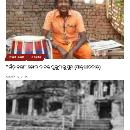
ଅଡ଼ିଓ ଭିଡିଓ
ସଙ୍ଗୀତ
“ଗଁଡ଼ାବଜା” ଢୋଲ ବାଦକ ଗୁରୁବାରୁ ସୁନା (ସାକ୍ଷାତକାର)
March 17, 2019