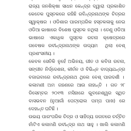
ରାଜ୍ୟ ଜନଶିକ୍ଷା ସାଧନ କେନ୍ଦ୍ର ଦ୍ୱାରା ପ୍ରକାଶିତ
କେତେକ ପୁସ୍ତକରେ ରହିଛି ରବିନ୍ଦ୍ରନାଥଙ୍କ ଚିତ୍ରର
ସ୍ୱାକ୍ଷର । ଓଡିଶାର ପାରମ୍ପରିକ ହସ୍ତକଳାକୁ ନେଇ
ଓଡିଆ ଭାଷାରେ ବିଶେଷ ପୁସ୍ତକ ନଥିଲା । ତେଣୁ ଓଡିଆ
ଭାଷାରେ ଏକାଧିକ ପୁସ୍ତକ ରଚନା କ୍ଷେତ୍ରରେ
ଗବେଷକ ରବୀନ୍ଦ୍ରନାଥଙ୍କ ଉଦ୍ୟମ ଥିଲା ବେଶ୍
ପ୍ରଶଂସନୀୟ ।
କେବଳ ସେତିକି ନୁହେଁ ଅଭିନୟ, ଗୀତ ଓ କବିତା ରଚନା,
ସଙ୍ଗୀତ ନିର୍ଦ୍ଦେଶନା, କୀର୍ତନ ଓ ବିଭିନ୍ନ ବାଦ୍ୟଯନ୍ତ୍ର
ବଜାଇବାରେ ରବୀନ୍ଦ୍ରନାଥ ଥିଲେ ବେଶ୍ ପାରଦର୍ଶୀ ।
କଳାମଣୀ ଅମ ଗହଣରେ ଆଉ ନାହାନ୍ତି । ଗତ ୨୮
ଡିସେମ୍ବର ୨୦୧୩ ମସିହାରେ ଭୁବନେଶ୍ୱର ସ୍ଥିତ
ବାସଭବନ (ନୁଆଗାଁ ପେଟ୍ରୋଲ ପମ୍ପ ପାଖ) ରେ
ଦେହାନ୍ତ ଘଟିଛି ।
ଉଭୟ ପାରଂପରିକ ଚିତ୍ର ଓ ସାହିତ୍ୟ ଜଗତରେ ଚର୍ଚ୍ଚିତ
ନାଁଟିଏ କଳାମଣି ରବୀନ୍ଦ୍ର ନାଥ ସାହୁ । ଖାଲି କଳାମଣି