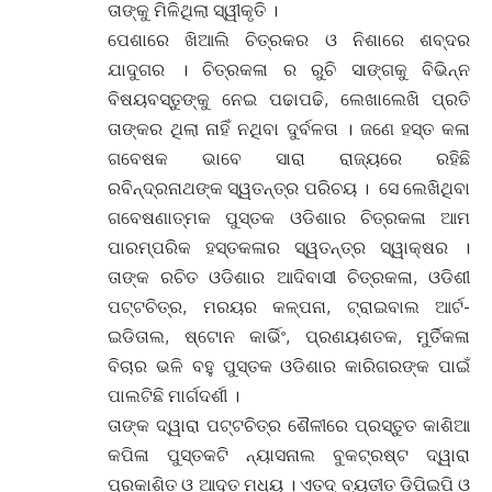
ତାଙ୍କୁ ମିଳିଥିଲା ସ୍ୱୀକୃତି ।
ପେଶାରେ ଖିଆଲି ଚିତ୍ରକର ଓ ନିଶାରେ ଶବ୍ଦର
ଯାଦୁଗର । ଚିତ୍ରକଳା ର ରୁଚି ସାଙ୍ଗକୁ ବିଭିନ୍ନ
ବିଷୟବସ୍ତୁଙ୍କୁ ନେଇ ପଢାପଢି, ଲେଖାଲେଖି ପ୍ରତି
ତାଙ୍କର ଥିଲା ନାହିଁ ନଥିବା ଦୁର୍ବଳତା । ଜଣେ ହସ୍ତ କଳା
ଗବେଷକ ଭାବେ ସାରା ରାଜ୍ୟରେ ରହିଛି
ରବିନ୍ଦ୍ରନାଥଙ୍କ ସ୍ୱତନ୍ତ୍ର ପରିଚୟ । ସେ ଲେଖିଥିବା
ଗବେଷଣାତ୍ମକ ପୁସ୍ତକ ଓଡିଶାର ଚିତ୍ରକଳା ଆମ
ପାରମ୍ପରିକ ହସ୍ତକଳାର ସ୍ୱତନ୍ତ୍ର ସ୍ୱାକ୍ଷର ।
ତାଙ୍କ ରଚିତ ଓଡିଶାର ଆଦିବାସୀ ଚିତ୍ରକଳା, ଓଡିଶୀ
ପଟ୍ଟଚିତ୍ର, ମରୟର କଳ୍ପନା, ଟ୍ରାଇବାଲ ଆର୍ଟ-
ଇଡିତାଲ, ଷ୍ଟୋନ କାର୍ଭିଂ, ପ୍ରଣୟଶତକ, ମୁର୍ତିକଳା
ବିଚାର ଭଳି ବହୁ ପୁସ୍ତକ ଓଡିଶାର କାରିଗରଙ୍କ ପାଇଁ
ପାଲଟିଛି ମାର୍ଗଦର୍ଶୀ ।
ତାଙ୍କ ଦ୍ୱାରା ପଟ୍ଟଚିତ୍ର ଶୈଳୀରେ ପ୍ରସ୍ତୁତ କାଶିଆ
କପିଳା ପୁସ୍ତକଟି ନ୍ୟାସନାଲ ବୁକଟ୍ରଷ୍ଟ ଦ୍ୱାରା
ପ୍ରକାଶିତ ଓ ଆଦୃତ ମଧ୍ୟ । ଏତଦ୍ ବ୍ୟତୀତ ଡିପିଇପି ଓ