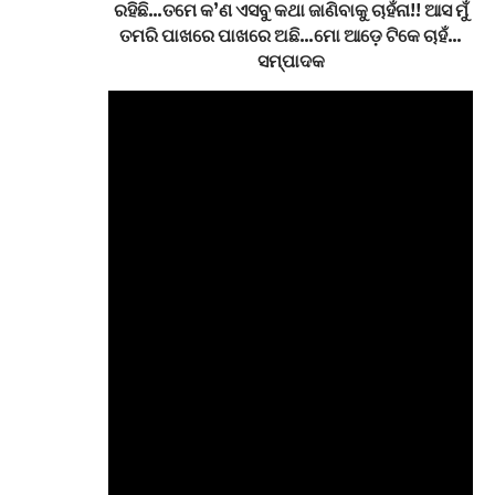
ରହିଛି…ତମେ କ’ଣ ଏସବୁ କଥା ଜାଣିବାକୁ ଚାହଁନା!! ଆସ ମୁଁ
ତମରି ପାଖରେ ପାଖରେ ଅଛି…ମୋ ଆଡ଼େ ଟିକେ ଚାହଁ…
ସମ୍ପାଦକ