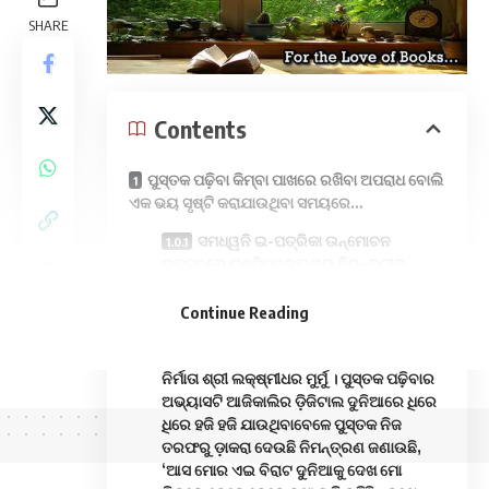
SHARE
Contents
ପୁସ୍ତକ ପଢ଼ିବା କିମ୍ବା ପାଖରେ ରଖିବା ଅପରାଧ ବୋଲି
ଏକ ଭୟ ସୃଷ୍ଟି କରାଯାଉଥିବା ସମୟରେ…
ସମଧ୍ୱନି ଇ-ପତ୍ରିକା ଉନ୍ମୋଚନ
ଉତ୍ସବରେ ପଶ୍ଚିମବଙ୍ଗଳାରୁ ନିମନ୍ତ୍ରୀତ
ହୋଇଥିବା ଅତିଥି ଶ୍ରୀଯୁକ୍ତ ନଳିନୀକାନ୍ତ
ମହାପାତ୍ର ପୁସ୍ତକ ଆନ୍ଦୋଳନ ଉପରେ ଏକ
Continue Reading
ସଙ୍ଗୀତ ପରିବେଷଣ କରିଥିଲେ ଯାହାର ଭିଡ଼ିଓ
ଡ଼କ୍ୟୁମେଣ୍ଟ ପ୍ରସ୍ତୁତ କରିଛନ୍ତି ବୃତ୍ତଚିତ୍ର
ନିର୍ମାତା ଶ୍ରୀ ଲକ୍ଷ୍ମୀଧର ମୁର୍ମୁ । ପୁସ୍ତକ ପଢ଼ିବାର
ଅଭ୍ୟାସଟି ଆଜିକାଲିର ଡ଼ିଜିଟାଲ ଦୁନିଆରେ ଧିରେ
ଧିରେ ହଜି ହଜି ଯାଉଥିବାବେଳେ ପୁସ୍ତକ ନିଜ
ତରଫରୁ ଡ଼ାକରା ଦେଉଛି ନିମନ୍ତ୍ରଣ ଜଣାଉଛି,
‘ଆସ ମୋର ଏଇ ବିରାଟ ଦୁନିଆକୁ ଦେଖ ମୋ