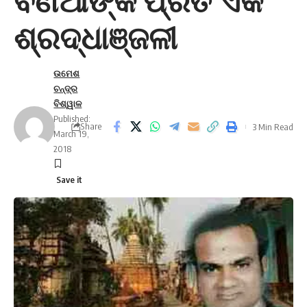
ବଣିଆଁଙ୍କ ପ୍ରତି ଏକ
ଶ୍ରଦ୍ଧାଞ୍ଜଳୀ
ଉମେଶ
ଚନ୍ଦ୍ର
ବିଶ୍ୱାଳ
Published:
Share
3 Min Read
March 19,
2018