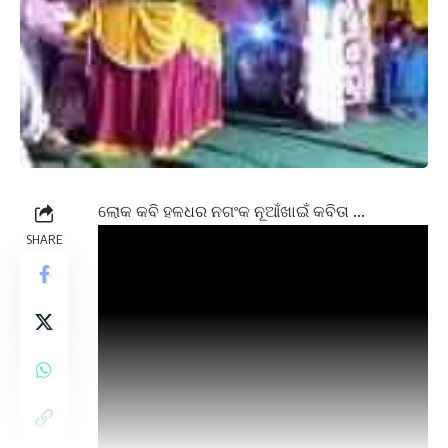
ଲୋକ କବି ହଳଧର ନଗଂକ ନୂଆଁଖାଇଁ କବିତା …
SHARE