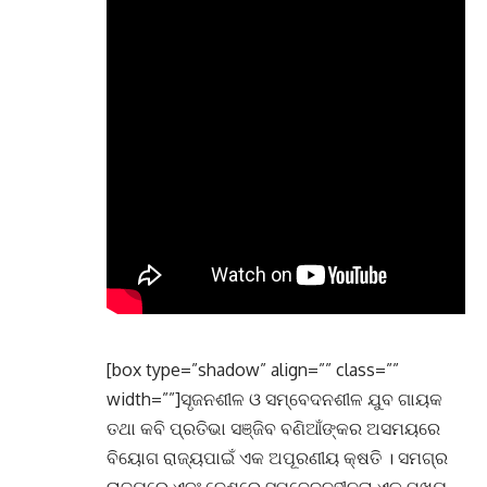
[box type=”shadow” align=”” class=””
width=””]ସୃଜନଶୀଳ ଓ ସମ୍ବେଦନଶୀଳ ଯୁବ ଗାୟକ
ତଥା କବି ପ୍ରତିଭା ସଞ୍ଜିବ ବଣିଆଁଙ୍କର ଅସମୟରେ
ବିୟୋଗ ରାଜ୍ୟପାଇଁ ଏକ ଅପୂରଣୀୟ କ୍ଷତି । ସମଗ୍ର