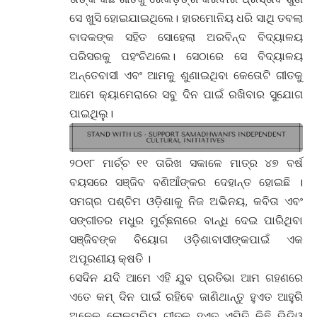
ସେ ଖୁସି ହୋଇଯାଇଥିଲେ। ହାରମୋନିୟ ଧରି ସାଥି ତବଲା
ବାଦକଙ୍କ ସହିତ ସୋହେଲା ଅରବିନ୍ଦ ବିଦ୍ୟାଳୟ
ପରିସରକୁ ପହଂଚିଥଲେ। ସେଠାରେ ସେ ବିଦ୍ୟାଳୟ
ଅନ୍ତେବାସୀ ଏବଂ ଆମକୁ ଶୁଣାଇଥିବା କେତୋଟି ଗୀତକୁ
ଆମେ କ୍ୟାମେରାରେ ସବୁ ଦିନ ପାଇଁ ରଖିବାର ସୁଯୋଗ
ପାଇଥିଲୁ।
୨୦୧୮ ମାର୍ଚ୍ଚ ୧୧ ତାରିଖ ସକାଳେ ମାତ୍ର ୪୭ ବର୍ଷ
ବୟସରେ ସଞ୍ଜିବ ବଣିଆଁଙ୍କର ଦେହାନ୍ତ ହୋଇଛି ।
ସମଗ୍ର ପଶ୍ଚିମ ଓଡ଼ିଶାକୁ ନିଜ ଅଭିନୟ, କବିତା ଏବଂ
ସଙ୍ଗୀତର ମଧୁର ମୁର୍ଚ୍ଛନାରେ ବାନ୍ଧି ଦେଇ ପାରିଥିବା
ସଞ୍ଜିବଙ୍କ ବିୟୋଗ ଓଡ଼ିଶାବାସୀଙ୍କପାଇଁ ଏକ
ଅପୂରଣୀୟ କ୍ଷତି ।
ସେଦିନ ଯଦି ଆମେ ଏହି ଯୁବ ପ୍ରତିଭା ଆମ ଗହଣରେ
ଏତେ କମ୍ ଦିନ ପାଇଁ ରହିବେ ଜାଣିଥାନ୍ତୁ ହୁଏତ ଆହୁରି
ଅନେକ ଲୋକପ୍ରିୟ ଗୀତକୁ ହୁଏତ ଏମିତି କିଛି ଭିଡ଼ିଓ