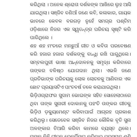
କରିଥିଲା । ଅନେକ ଶ୍ରୋତା ଦର୍ଶକଙ୍କ ଆଖିରେ ଲୁହ ଆସି
ଯାଇଥିଲା। ସଞ୍ଜିବ ବଣିଆଁ ଜଣେ କବି, କଳାକାର, ଗାୟକ
ଭାବରେ କେବଳ ବରଗଡ଼ ନୁହେଁ ସମଗ୍ର ପଶ୍ଚିମ
ଓଡ଼ିଶାରେ ନିଜର ଏକ ସ୍ୱତନ୍ତ୍ର ପରିଚୟ ସୃଷ୍ଟି କରି
ପାରିଥିଲେ ।
ଶହ ଶହ ମଂଚରେ ମନଛୁଆଁ ଗୀତ ଓ କବିତା ପରବେଷଣ
କରି ହଜାର ହଜାର ଦର୍ଶକଙ୍କୁ ବାନ୍ଧି ରଖି ପାରୁଥିଲେ।
ସମ୍ବଲପୁରୀ ଭାଷା ଆନ୍ଦୋଳନକୁ ସମୃଦ୍ଧ କରିବାରେ
ତାଙ୍କର ବଳିଷ୍ଠ ଯୋଗଦାନ ଥିଲା। ଏଭଳି ଜଣେ
ପ୍ରତିଭାଙ୍କ ପରିଚୟକୁ ଲୋକ ଲୋଚନକୁ ଆଣିବାର ଏକ
ଛୋଟ ପ୍ରୟାସଟିଏ ପାଂଚବର୍ଷ ତଳେ କରାଯାଇଥିଲା।
ଭିଡ଼ିଓଗ୍ରାଫର ସୁଦାମ ଭୋଇଙ୍କ ସହିତ ସୋହେଲାଠାରେ
ଥିବା ତାଙ୍କ ସୁନାରୀ ଦୋକାନକୁ ପହଂଚି ତାଙ୍କର ଗୀତକୁ
ଭିଡ଼ିଓ ଡ଼କ୍ୟୁମେଣ୍ଟ କରିବାପାଇଁ ଆଗ୍ରହ ପ୍ରକାଶ
କରିଥିଲୁ। ସେତେବେଳ ସଞ୍ଜିବ ନିଜର କୌଳିକ ବୃତି ସୁନା
ଅଳଙ୍କାର ତିଆରି କରିବା କାମରେ ବ୍ୟସ୍ତ ଥିଲେ।
ତାଙ୍କ କିଛି ଗୀତକୁ ରେକର୍ଡ଼ିଙ୍ଗ କରିବାର ପ୍ରସ୍ତାବ ଶୁଣି