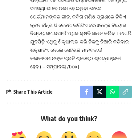
ରାଜ୍ୟରେ ଏବଂ ଦେଶରେ ସମ୍ବେଦନହୀନତା ଏକ ମୁଖ୍ୟ
ସମସ୍ୟା ଭାବେ ଉଭା ହୋଇଥିବା ବେଳେ
ଯେଉଁମାନଙ୍କର ଗୀତ, କବିତା ମଣିଷ ପ୍ରାଣରେ ଟିକିଏ
ନୂତନ ଚୀନ୍ତା ଓ ଚେତନା ଭରିଦିଏ ସେମାନଙ୍କ ବିୟୋଗ
ନିଶ୍ଚୟ ସମାଜପାଇଁ ଅଧିକ କ୍ଷତି ସାଧନ କରିବ । ତଥାପି
ଯୁବପିଢ଼ି ଏଥିରୁ ଶିକ୍ଷାଲାଭ କରି ନିଜକୁ ତିଆରି କରିବାର
ଶିକ୍ଷାଟିଏ ନେଲେ ସେହିଭଳି ମାନବବାଦୀ
କଳାକାରମାନଙ୍କ ପ୍ରତି ଶ୍ରେଷ୍ଠ ଶ୍ରଦ୍ଧାଞ୍ଜଳୀ
ହେବ। – ସମ୍ପାଦକ[/box]
Share This Article
What do you think?