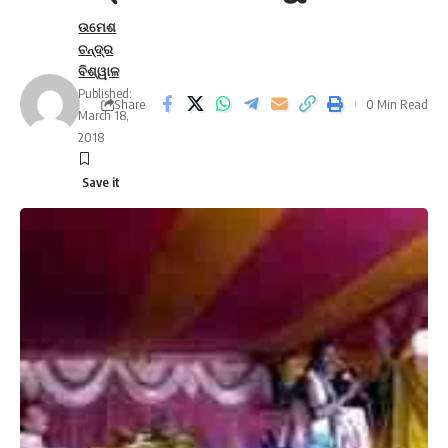
ଉମେଶ
ଚନ୍ଦ୍ର
ବିଶ୍ୱାଳ
Published:
Share
0 Min Read
March 18,
2018