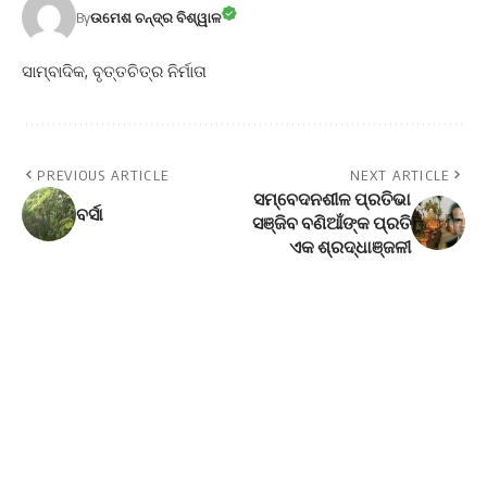
By
ଉମେଶ ଚନ୍ଦ୍ର ବିଶ୍ୱାଳ
ସାମ୍ବାଦିକ, ବୃତ୍ତଚିତ୍ର ନିର୍ମାତା
PREVIOUS ARTICLE
NEXT ARTICLE
ସମ୍ବେଦନଶୀଳ ପ୍ରତିଭା
ବର୍ସା
ସଞ୍ଜିବ ବଣିଆଁଙ୍କ ପ୍ରତି
ଏକ ଶ୍ରଦ୍ଧାଞ୍ଜଳୀ