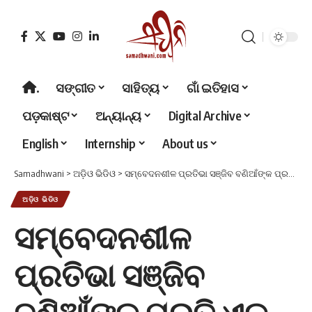
.
ସଙ୍ଗୀତ
ସାହିତ୍ୟ
ଗାଁ ଇତିହାସ
ପଡ଼କାଷ୍ଟ
ଅନ୍ୟାନ୍ୟ
Digital Archive
English
Internship
About us
Samadhwani
>
ଅଡ଼ିଓ ଭିଡିଓ
>
ସମ୍ବେଦନଶୀଳ ପ୍ରତିଭା ସଞ୍ଜିବ ବଣିଆଁଙ୍କ ପ୍ରତି ଏକ ଶ୍ରଦ୍ଧାଞ୍ଜଳୀ
ଅଡ଼ିଓ ଭିଡିଓ
ସମ୍ବେଦନଶୀଳ
ପ୍ରତିଭା ସଞ୍ଜିବ