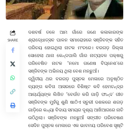
ଦଶବର୍ଷ ତଳେ ଆମ ଗାଁରେ ଜଣେ କଳାକାରଙ୍କ
ଶ୍ରାଦେ୍ଧାତ୍ସବ ପାଳନ ସମାରୋହରେ ସଞ୍ଜିବଙ୍କ ସହିତ
SHARE
ପରିଚୟ ହୋଇଥିଲା ନାଟକ ମଂଚରେ। ବରଗଡ଼ ଜିଲ୍ଳା
ସୋହେଲା ଥାନା କେନ୍ଦପାଲି ଗାଁର ନାଟ୍ୟଦଳ ପକ୍ଷରୁ
ପରିବେଷିତ ନାଟକ “ନମୋ ଗଣେଷ ବିଘ୍ନେଶ’ରେ
ସଞ୍ଜିବଙ୍କ ଅଭିନୟ ଥିଲା ବେଶ ମନଛୁଆଁ।
ଦ୍ୱିତୀୟ ଥର ବରଗଡ଼ ପୁସ୍ତକ ମେଳାରେ ଅନୁଷ୍ଠିତ
ବ୍ୟଙ୍ଗ କବିତା ଆସରରେ ବିଶିଷ୍ଟ କବି ହେମଚନ୍ଦ୍ର
ଆଚାର୍ଯ୍ୟଙ୍କ ଲିଖିତ “ବେଉଁତ କରି ଗାଡ଼ି ଫାନ୍ଦ’ ଗୀତ
ସଞ୍ଜିବଙ୍କ ମୁହଁରୁ ଶୁଣି ଷାଠିଏ ସତୁରୀ ଦଶକରେ ଶଗଡ଼
ଗାଡ଼ିରେ କନ୍ୟା ବିଦାୟ ସମୟର ଦୃଶ୍ୟ ଆଖିଆଗରେ ନାଚି
ଉଠିଥିଲା। ସଞ୍ଜିବଙ୍କ ମନଛୁଆଁ ସଙ୍ଗୀତ ପରିବେଷଣ
ସେଦିନ ପୁସ୍ତକ ମେଳାରେ ଏକ ଭାବମୟ ପରିବେଶ ସୃଷ୍ଟି