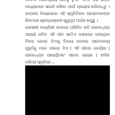
ମାଧ୍ୟମରେ ସାଇତି ରଖିବା ପାଇଁ ପ୍ରୟାସ କରିଥାନ୍ତୁ ।
ତାଙ୍କର ବିୟୋଗରେ ଏହି ସ୍ମୃତିଟିକକ ଆପଣମାନଙ୍କ
ନିକଟରେ ଶ୍ରଦ୍ଧାଞ୍ଜଳୀ ସ୍ୱରୂପ ଅର୍ପଣ କରୁଛୁ ।
କୋସଲୀ ବାଲ୍ମିକୀ ଭାବରେ ପରିଚିତ କବି ହେମଚନ୍ଦ୍ର
ଆଚାର୍ୟ ରଚିତ ଏହି ଗୀତ ଷାଠିଏ ଦଶକରେ ହେଉଥିବା
ବିବାହ ବେଳେ ଝିଅକୁ ବିଦାୟ ଦେବାର ଆବେଗମୟ
ମୁହୁର୍ତକୁ ମନେ ପକାଇ ଦିଏ l ଏହି ଗୀତର ରଚୟିତା (
ହେମଚନ୍ଦ୍ର ଆଚାର୍ୟ)ଏବଂ ଗୀତର ଗାୟକ ( ସଂଜିବ
ବଣିଆ) ସ୍ମୃତିରେ …