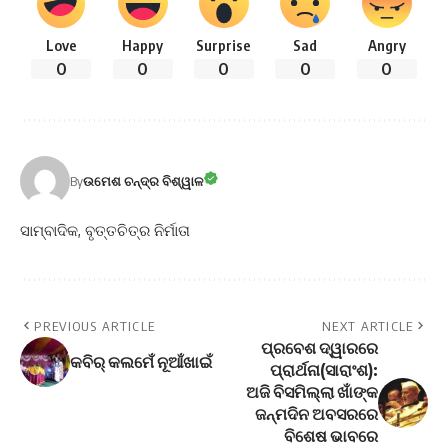
Love
Happy
Surprise
Sad
Angry
0
0
0
0
0
By
ଉମେଶ ଚନ୍ଦ୍ର ବିଶ୍ୱାଳ
ସାମ୍ବାଦିକ, ବୃତ୍ତଚିତ୍ର ନିର୍ମାତା
PREVIOUS ARTICLE
NEXT ARTICLE
ପ୍ରବେଶ ଦ୍ୱାରରେ
କବିର୍ କଲମେଁ ନୂଆଁଖାଇଁ
ପ୍ରାର୍ଥନା(ସାରାଂଶ):
ଅଜି ବିସମିଲ୍ଲା ଖାଁଙ୍କ
ଜନ୍ମଦିନ ଅବସରରେ
ବିଶେଷ ଭାବରେ