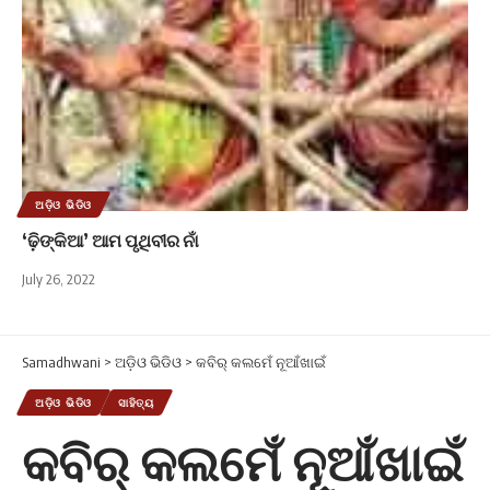
ଅଡ଼ିଓ ଭିଡିଓ
‘ଢ଼ିଙ୍କିଆ’ ଆମ ପୃଥିବୀର ନାଁ
July 26, 2022
Samadhwani
>
ଅଡ଼ିଓ ଭିଡିଓ
>
କବିର୍ କଲମେଁ ନୂଆଁଖାଇଁ
ଅଡ଼ିଓ ଭିଡିଓ
ସାହିତ୍ୟ
କବିର୍ କଲମେଁ ନୂଆଁଖାଇଁ