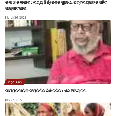
କଳା ଓ କଳାକାର : ନାଟ୍ୟ ନିର୍ଦ୍ଦେଶକ ସୁବୋଧ ପଟ୍ଟନାୟକଙ୍କ ସହିତ
ସାକ୍ଷାତକାର
March 26, 2022
ଅଡ଼ିଓ ଭିଡିଓ
ସାମ୍ପ୍ରଦାୟିକ ସଂପ୍ରିତିର କିଛି ନଜିର : ଏକ ଆଲୋଚନା
July 26, 2022