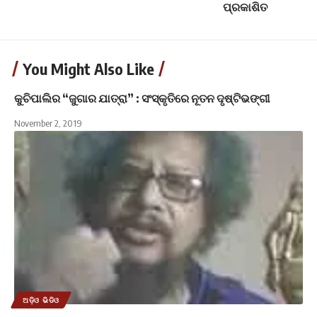
ପ୍ରକାଶିତ
You Might Also Like
କୁଚିପାଲିର “ଜୁଗାର ଯାତ୍ରା” : ସଂସ୍କୃତିରେ ନୂତନ ଦୃଷ୍ଟିଭଙ୍ଗୀ
November 2, 2019
ଅଡ଼ିଓ ଭିଡିଓ