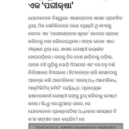
ଏକ ‘ପରୀକ୍ଷା’
ଯେତେବେଳେ ବିଶ୍ୱରେ ଏକଛତ୍ରବାଦ ଶାସନ ପ୍ରଚଳିତ
ଥିଲା, ଠିକ ସେତିକିବେଳେ ଜଣେ ବ୍ୟକ୍ତି ଥିଏଟରକୁ
କେବଳ ଏକ ‘ମନୋରଞ୍ଜନର ସ୍ଥାନ’ ଭାବରେ ଗ୍ରହଣ
କରିବାକୁ ମନା କରିଦେଇଥିଲେ। ତାଙ୍କ ଲେଖା ଏତେ
ତୀକ୍ଷଣ ଥିଲା ଯେ, ଶାସକ ଗୋଷ୍ଠୀ ଭୟଭୀତ
ହୋଇପଡ଼ିଲେ। ତାଙ୍କୁ ନିଜ ଦେଶ ଛାଡ଼ିବାକୁ ପଡ଼ିଲା,
ତାଙ୍କ ବହି ଗୁଡ଼ିକୁ ପୋଡ଼ି ଦିଆଗଲା ଏବଂ ସେ ବହୁ ବର୍ଷ
ନିର୍ବାସନରେ ବିତାଇଲେ। ହିଟଲରଙ୍କ ନାଜି ଶାସନଠାରୁ
ଆରମ୍ଭ କରି ଆମେରିକାର ‘ହାଉସ୍ ଅନ୍-ଆମେରିକାନ୍
ଆକ୍ଟିଭିଟିଜ୍ କମିଟି’ ପର୍ଯ୍ୟନ୍ତ, ପ୍ରତ୍ୟେକ
କ୍ଷମତାଶାଳୀ ଗୋଷ୍ଠୀ ତାଙ୍କୁ ଚୁପ୍ କରିବାକୁ ଚେଷ୍ଟା
କଲେ। କିନ୍ତୁ ସେ ଯୁଆଡ଼େ ଗଲେ, ସେ
ଯେତେବେଳେ ପ୍ରଶ୍ନଉଠିଲା ଅନ୍ଧକାର ସମୟରେ ବି
କ’ଣ ସଙ୍ଗୀତ ଗାନ କରାଯିବ? ସେ