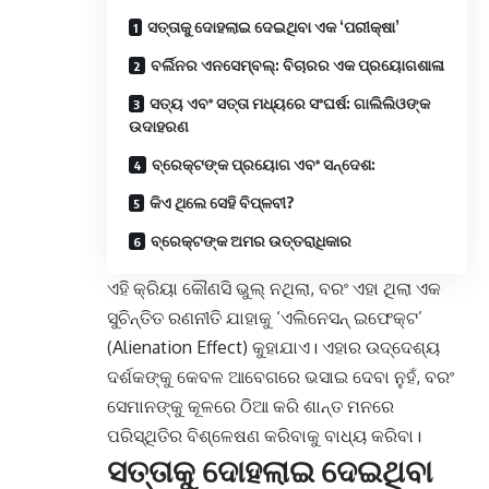
ସତ୍ତାକୁ ଦୋହଲାଇ ଦେଇଥିବା ଏକ ‘ପରୀକ୍ଷା’
ବର୍ଲିନର ଏନସେମ୍ବଲ୍: ବିଚାରର ଏକ ପ୍ରୟୋଗଶାଳା
ସତ୍ୟ ଏବଂ ସତ୍ତା ମଧ୍ୟରେ ସଂଘର୍ଷ: ଗାଲିଲିଓଙ୍କ
ଉଦାହରଣ
ବ୍ରେକ୍ଟଙ୍କ ପ୍ରୟୋଗ ଏବଂ ସନ୍ଦେଶ:
କିଏ ଥିଲେ ସେହି ବିପ୍ଳବୀ?
ବ୍ରେକ୍ଟଙ୍କ ଅମର ଉତ୍ତରାଧିକାର
ଏହି କ୍ରିୟା କୌଣସି ଭୁଲ୍ ନଥିଲା, ବରଂ ଏହା ଥିଲା ଏକ
ସୁଚିନ୍ତିତ ରଣନୀତି ଯାହାକୁ ‘ଏଲିନେସନ୍ ଇଫେକ୍ଟ’
(Alienation Effect) କୁହାଯାଏ। ଏହାର ଉଦ୍ଦେଶ୍ୟ
ଦର୍ଶକଙ୍କୁ କେବଳ ଆବେଗରେ ଭସାଇ ଦେବା ନୁହଁ, ବରଂ
ସେମାନଙ୍କୁ କୂଳରେ ଠିଆ କରି ଶାନ୍ତ ମନରେ
ପରିସ୍ଥିତିର ବିଶ୍ଳେଷଣ କରିବାକୁ ବାଧ୍ୟ କରିବା।
ସତ୍ତାକୁ ଦୋହଲାଇ ଦେଇଥିବା