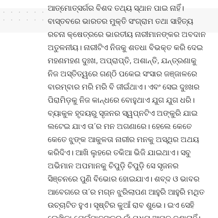
ଆତ୍ମୋତ୍ସର୍ଗର ବିଶଦ ତଥ୍ୟ ସ୍ଥାନ ପାଇ ନାହିଁ।
ବାସ୍ତବରେ ଭାରତର ମୁକ୍ତି ସଂଗ୍ରାମ ତଥା ସାହିତ୍ୟ
ରଚନା କ୍ଷେତ୍ରରେ ଭାରତୀୟ ନାରୀମାନଙ୍କର ଅବଦାନ
ଅତୁଳନୀୟ। ନାରୀଟିଏ ନିଜକୁ ଶତଧା ବିଭକ୍ତ କରି ଦେଇ
ମହଣମହଣ ଦୁଃଖ, ଅପ୍ରାପ୍ତି, ଅଶାନ୍ତି, ଯନ୍ତ୍ରଣାକୁ
ନିଜ ଅସ୍ତିତ୍ୱରେ ଗଣ୍ଠି ପକେଇ ସଂସାର ଜଞ୍ଜାଳରେ
ବାରମ୍ବାର ମରି ମରି ବି ଜୀଇଁଥାଏ। ଏବଂ ସେଇ ଦୁଃଖର
ପିରାମିଡ଼କୁ ନିଜ କାନ୍ଧରେ ବୋହୁଥାଏ ଯୁଗ ଯୁଗ ଧରି।
ବ୍ୟାକୁଳ ହୃଦୟରୁ ସୃଜନର ସ୍ୱପ୍ନଟିଏ ଅଙ୍କୁରି ଯାଇ
ଲଟେଇ ଯାଏ ତା’ର ମନ ଅଗଣାରେ। ହେଲେ କେତେ
କେତେ ଝୁଙ୍କ ଆକୁଳତା ନାରୀର ମନକୁ ଅସ୍ଥିର ଅଥୟ
କରିଦିଏ। ଆଖି ଲୁହରେ ତକିଆ ଭିଜି ଯାଇଥାଏ। ସବୁ
ଅଭିମାନ ଅପମାନକୁ ଚିପୁଡ଼ି ଚିପୁଡ଼ି ସେ ସୃଜନର
ସିଞ୍ଚନରେ ପୁଣି ବିଭୋର ହୋଇଯାଏ। ଶବ୍ଦ ଓ ଭାବର
ଆବେଗରେ ତା’ର ମଗ୍ନ ଝୁରିଲାପଣ ଆହୁରି ଆହୁରି ମଥିତ
ଉଚ୍ଚାଟିତ ହୁଏ। ସୃଷ୍ଟିର କୁଆଁ ରାବ ଶୁଭେ। ଇଏ ସେହି