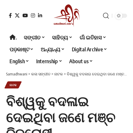
.
ସଙ୍ଗୀତ
ସାହିତ୍ୟ
ଗାଁ ଇତିହାସ
ପଡ଼କାଷ୍ଟ
ଅନ୍ୟାନ୍ୟ
Digital Archive
English
Internship
About us
Samadhwani
>
କଳା ସଙ୍ଗୀତ
>
ନାଟକ
>
ବିଶ୍ୱକୁ ବଦଳାଇ ଦେଇଥିବା ଜଣେ ମଞ୍ଚ ବିଦ୍ରୋହୀ
ନାଟକ
ବିଶ୍ୱକୁ ବଦଳାଇ
ଦେଇଥିବା ଜଣେ ମଞ୍ଚ