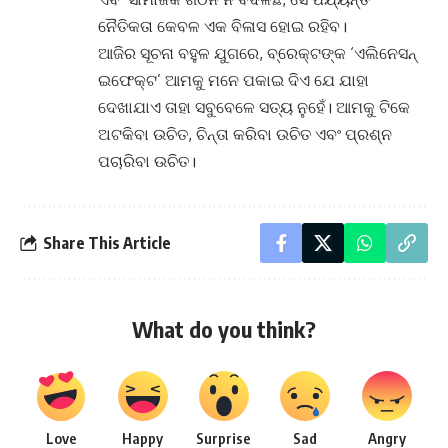
ନୈତିକତା କେବଳ ଏକ ବିଳାସ ହୋଇ ରହିବ।
ଆଜିର ସୂଚନା ବହୁଳ ଯୁଗରେ, ବ୍ରେକ୍ଟଙ୍କ ‘ଏଲିନେସନ୍
ଇଫେକ୍ଟ’ ଆମକୁ ମନେ ପକାଇ ଦିଏ ଯେ ଯାହା
ଦେଖାଯାଏ ତାହା ସବୁବେଳେ ସତ୍ୟ ନୁହେଁ। ଆମକୁ ଟିକେ
ଅଟକିବା ଉଚିତ, ଚିନ୍ତା କରିବା ଉଚିତ ଏବଂ ପ୍ରଶ୍ନ
ପଚାରିବା ଉଚିତ।
Share This Article
What do you think?
Love
Happy
Surprise
Sad
Angry