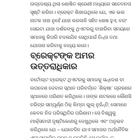
ଉଦ୍ଦେଶ୍ୟ ଥିଲା ଶୋଷିତ ଶ୍ରେଣୀ ମଧ୍ୟରେ ସଚେତନତା
ସୃଷ୍ଟି କରିବା। ବ୍ରେକ୍ଟ ଶିଖାଇଥିଲେ ଯେ, ଏକ ଭଲ
ନାଟକ ତାହା ନୁହେଁ ଯାହା କରତାଳି ସହିତ ଶେଷ ହୁଏ, ବରଂ
ସେଇଟା ଯାହା ଦର୍ଶକଙ୍କୁ ଥିଏଟରରୁ ବାହାରିବା ସମୟରେ
ସମାଜକୁ କିପରି ବଦଳାଯିବ ସେଥିପାଇଁ ଚିନ୍ତା ତଥା
ଯୋଜନା କରିବାକୁ ବାଧ୍ୟ କରେ।
ବ୍ରେକ୍ଟଙ୍କ ଅମର
ଉତ୍ତରାଧିକାର
ବର୍ଟୋଲ୍ଟ ବ୍ରେକ୍ଟ ଥିଏଟରକୁ ସମାଜକୁ ସନ୍ଦେଶ ବା
ଉପଦେଶ ଦେବାର ସ୍ଥାନ ପରିବର୍ତ୍ତେ ‘ଶିକ୍ଷା’ ଗ୍ରହଣର
ସ୍ଥାନରେ ପରିଣତ କରିଥିଲେ। ତାଙ୍କ ନାଟକରେ କୌଣସି
ଚରିତ୍ର ସମ୍ପୂର୍ଣ୍ଣ ଠିକ୍ କିମ୍ବା ଭୁଲ୍ ନୁହଁନ୍ତି; ସେମାନେ
କେବଳ ନିଜ ପରିସ୍ଥିତିର ପରିଣାମ। ସେ ବିଶ୍ୱକୁ
ମାର୍କ୍ସବାଦୀ ଦୃଷ୍ଟିକୋଣରୁ ଦେଖୁଥିଲେ ଏବଂ ଅନୁଭବ
କରିଥିଲେ ଯେ – ଯେତେଦିନ ଯାଏ ସମାଜର ଅର୍ଥନୈତିକ
ଏବଂ ସାମାଜିକ ଗଠନ ନ ବଦଳିଛି, ସେ ପର୍ଯ୍ୟନ୍ତ