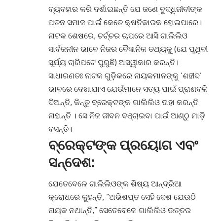
ବ୍ୟବହାର କରି ଦର୍ଶାଇଛନ୍ତି ଯେ ଜଣେ ବୁଦ୍ଧିଜୀବୀଙ୍କ
ପତନ ସମାଜ ପାଇଁ କେତେ କ୍ଷତିକାରକ ହୋଇପାରେ।
ନାଟକ ଶେଷରେ, ଚର୍ଚ୍ଚର ଚାପରେ ଆସି ଗାଲିଲିଓ
ସାର୍ବଜନୀନ ଭାବେ ନିଜର ବୈଜ୍ଞାନିକ ତଥ୍ୟକୁ (ଯେ ପୃଥିବୀ
ସୂର୍ଯ୍ୟ ଚାରିପଟେ ଘୁରୁଛି) ଅସ୍ୱୀକାର କରନ୍ତି।
ସାଧାରଣତଃ ନାଟକ ଗୁଡ଼ିକରେ ନାୟକମାନଙ୍କୁ ‘ଶହୀଦ’
ଭାବରେ ଦେଖାଯାଏ ଯେଉଁମାନେ ସତ୍ୟ ପାଇଁ ପ୍ରାଣବଳି
ଦିଅନ୍ତି, କିନ୍ତୁ ବ୍ରେକ୍ଟଙ୍କ ଗାଲିଲିଓ ତାହା କରନ୍ତି
ନାହାନ୍ତି । ସେ ନିଜ ଜୀବନ ବଞ୍ଚାଇବା ପାଇଁ ଆଣ୍ଠୁ ମାଡ଼ି
ବସନ୍ତି।
ବ୍ରେକ୍ଟଙ୍କ ପ୍ରୟୋଗ ଏବଂ
ସନ୍ଦେଶ:
ଯେତେବେଳେ ଗାଲିଲିଓଙ୍କ ଶିଷ୍ୟ ଆନ୍ଦ୍ରିଆ
କ୍ରୋଧରେ କୁହନ୍ତି, “ଅଭିଶପ୍ତ ସେହି ଦେଶ ଯେଉଠି
ନାୟକ ନଥାନ୍ତି,” ସେତେବେଳେ ଗାଲିଲିଓ ଉତ୍ତର