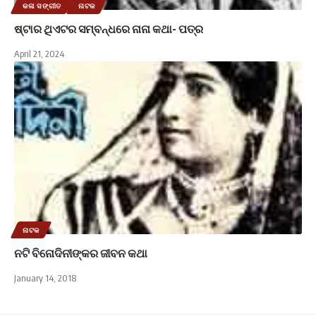
କଳା ସଙ୍ଗୀତ
ନାଟକ
ଷ୍ଟାର ଥିଏଟର ସମ୍ବନ୍ଧରେ ନାନା କଥା- ପତ୍ର
April 21, 2024
ନାଟକ
ନଟି ବିନୋଦିନୀଙ୍କର ଜୀବନ କଥା
January 14, 2018