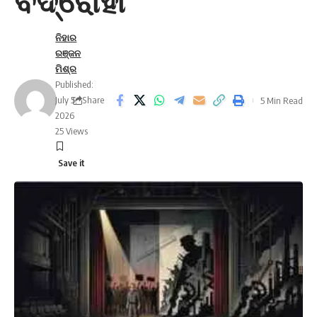
ବିଦ୍ରୋହୀ
ନିହାର
ରଞ୍ଜନ
ମିଶ୍ର
Published:
July 5,
Share
5 Min Read
2026
25 Views