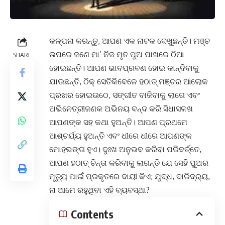
କଳ୍ପନା କରନ୍ତୁ, ଆପଣ ଏକ ନାଟକ ଦେଖୁଛନ୍ତି। ମଞ୍ଚ
ଉପରେ ଜଣେ ମା’ ନିଜ ମୃତ ପୁଅ ପାଖରେ ଠିଆ
SHARE
ହୋଇଛନ୍ତି। ଆପଣ ଭାବପ୍ରବଣ ହୋଇ କାନ୍ଦିବାକୁ
ଯାଉଛନ୍ତି, ଠିକ୍ ସେତିକିବେଳେ ହଠାତ୍ ମଞ୍ଚର ଆଲୋକ
ପ୍ରଖର ହୋଇଉଠେ, ସଙ୍ଗୀତ ବାଜିବାକୁ ଲାଗେ ଏବଂ
ଅଭିନେତ୍ରୀଜଣକ ଅଭିନୟ ବନ୍ଦ କରି ସିଧାସଳଖ
ଆପଣଙ୍କ ସହ କଥା ହୁଅନ୍ତି। ଆପଣ ପ୍ରଥମେ
ଆଶ୍ଚର୍ଯ୍ୟ ହୁଅନ୍ତି ଏବଂ ଧୀରେ ଧୀରେ ଆପଣଙ୍କ
ମୋହଭଙ୍ଗ ହୁଏ। ଦୁଃଖ ଅନୁଭବ କରିବା ପରିବର୍ତ୍ତେ,
ଆପଣ ହଠାତ୍ ଚିନ୍ତା କରିବାକୁ ଲାଗନ୍ତି ଯେ ସେହି ପୁଅର
ମୃତ୍ୟୁ ପାଇଁ ପ୍ରକୃତରେ ଦାୟୀ କିଏ; ଯୁଦ୍ଧ, ଦାରିଦ୍ର୍ୟ,
ନା ଆମେ ରହୁଥିବା ଏହି ବ୍ୟବସ୍ଥା?
Contents