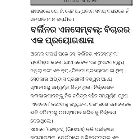
ଶିଖାଇଲେ ଯେ: ହଁ, ସେହି ଅନ୍ଧକାର ସମୟ ବିଷୟରେ ହିଁ
ସଙ୍ଗୀତ ଗାନ କରାଯିବ।
ବର୍ଲିନର ଏନସେମ୍ବଲ୍: ବିଚାରର
ଏକ ପ୍ରୟୋଗଶାଳା
ଅନେକ ସଂଘର୍ଷ ପରେ ସେ ‘ବର୍ଲିନର ଏନସେମ୍ବଲ୍’
ପ୍ରତିଷ୍ଠା କଲେ, ଯାହା କେବଳ ଏକ ଥିଏଟର ଗ୍ରୁପ୍
ନଥିଲା ବରଂ ଏକ କ୍ରାନ୍ତିକାରୀ ପ୍ରୟୋଗଶାଳା ଥିଲା।
ସେଠିକାର ଅଭ୍ୟାସ ପ୍ରଣାଳୀ ବିଶ୍ୱର ଅନ୍ୟ
ସ୍ଥାନଠାରୁ ସମ୍ପୂର୍ଣ୍ଣ ଭିନ୍ନ ଥିଲା। ନିର୍ଦ୍ଦେଶକ
କଳାକାରମାନଙ୍କୁ ନିଜ ଚରିତ୍ର ସହିତ ସମ୍ପୂର୍ଣ୍ଣ ରୂପେ
‘ଏକାକାର’ ନହେବାକୁ କହୁଥିଲେ, ବରଂ ଜଣେ ସମାଲୋଚକ
ଭଳି ଚରିତ୍ରକୁ ଉପସ୍ଥାପନ କରିବାକୁ ନିର୍ଦ୍ଦେଶ
ଦେଉଥିଲେ।
ଏଠାରେ ‘ଜେଷ୍ଟସ୍’ (Gestus) ଭଳି ପରୀକ୍ଷଣ
କରାଯାଉଥିଲା, ଯେଉଁଠାରେ ଅଭିନେତ୍ରୀଙ୍କ ଏକ