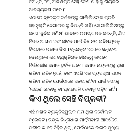
ଦିଅନ୍ତି, “ନା, ଅଭିଶପ୍ତ ସେହି ଦେଶ ଯାହାକୁ ନାୟକର
ଆବଶ୍ୟକତା ପଡ଼େ।”
ଏଠାରେ ବ୍ରେକ୍ଟ ଦର୍ଶକଙ୍କୁ ଗାଲିଲିଓଙ୍କ ପ୍ରତି
ସହାନୁଭୂତି ଦେଖାଇବାକୁ ଦିଅନ୍ତି ନାହିଁ। ସେ ଗାଲିଲିଓଙ୍କୁ
ଜଣେ ‘ଦୁର୍ବଳ ମଣିଷ’ ଭାବରେ ଉପସ୍ଥାପନ କରନ୍ତି, ଯିଏ
ନିଜର ଆରାମ ଏବଂ ଜୀବନ ପାଇଁ ବିଜ୍ଞାନର ଭବିଷ୍ୟତକୁ
ବିପଦରେ ପକାଇ ଦିଏ । ବ୍ରେକ୍ଟ ଏଠାରେ ସନ୍ଦେଶ
ଦେଉଥିଲେ ଯେ ବ୍ୟକ୍ତିଗତ ବୀରତ୍ୱ ଉପରେ
ନିର୍ଭରଶୀଳ ସମାଜ ଦୁର୍ବଳ ଅଟେ। ସମାଜ ନାୟକଙ୍କୁ ପୂଜା
କରିବା ଉଚିତ ନୁହେଁ, ବରଂ ଏପରି ଏକ ବ୍ୟବସ୍ଥା ଗଠନ
କରିବା ଉଚିତ ଯେଉଁଠାରେ ସତ୍ୟ କହିବା ପାଇଁ କାହାକୁ
‘ନାୟକ’ ହେବାକୁ ବା ପ୍ରାଣବଳି ଦେବାକୁ ପଡ଼ିବ ନାହିଁ।
କିଏ ଥିଲେ ସେହି ବିପ୍ଳବୀ?
ଏହି ମହାନ ବ୍ୟକ୍ତିତ୍ୱଙ୍କ ନାମ ଥିଲା ବର୍ଟୋଲ୍ଟ
ବ୍ରେକ୍ଟ। ତାଙ୍କ ଚିନ୍ତାଧାରା ମାର୍କ୍ସବାଦୀ ଆଦର୍ଶରେ
ଗଭୀର ଭାବେ ନିହିତ ଥିଲା, ଯେଉଁଠାରେ କଳାର ମୁଖ୍ୟ