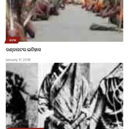
ନାଟକ
ଦଣ୍ଡନାଟର ଇତିହାସ
January 17, 2018