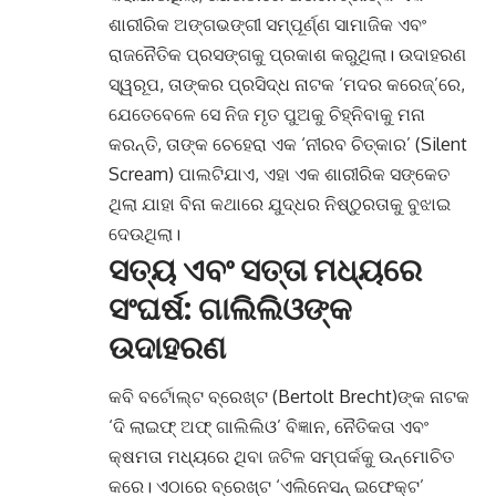
ଶାରୀରିକ ଅଙ୍ଗଭଙ୍ଗୀ ସମ୍ପୂର୍ଣ୍ଣ ସାମାଜିକ ଏବଂ
ରାଜନୈତିକ ପ୍ରସଙ୍ଗକୁ ପ୍ରକାଶ କରୁଥିଲା। ଉଦାହରଣ
ସ୍ୱରୂପ, ତାଙ୍କର ପ୍ରସିଦ୍ଧ ନାଟକ ‘ମଦର କରେଜ୍’ରେ,
ଯେତେବେଳେ ସେ ନିଜ ମୃତ ପୁଅକୁ ଚିହ୍ନିବାକୁ ମନା
କରନ୍ତି, ତାଙ୍କ ଚେହେରା ଏକ ‘ନୀରବ ଚିତ୍କାର’ (Silent
Scream) ପାଲଟିଯାଏ, ଏହା ଏକ ଶାରୀରିକ ସଙ୍କେତ
ଥିଲା ଯାହା ବିନା କଥାରେ ଯୁଦ୍ଧର ନିଷ୍ଠୁରତାକୁ ବୁଝାଇ
ଦେଉଥିଲା।
ସତ୍ୟ ଏବଂ ସତ୍ତା ମଧ୍ୟରେ
ସଂଘର୍ଷ: ଗାଲିଲିଓଙ୍କ
ଉଦାହରଣ
କବି ବର୍ଟୋଲ୍ଟ ବ୍ରେଖ୍ଟ (Bertolt Brecht)ଙ୍କ ନାଟକ
‘ଦି ଲାଇଫ୍ ଅଫ୍ ଗାଲିଲିଓ’ ବିଜ୍ଞାନ, ନୈତିକତା ଏବଂ
କ୍ଷମତା ମଧ୍ୟରେ ଥିବା ଜଟିଳ ସମ୍ପର୍କକୁ ଉନ୍ମୋଚିତ
କରେ। ଏଠାରେ ବ୍ରେଖ୍ଟ ‘ଏଲିନେସନ୍ ଇଫେକ୍ଟ’