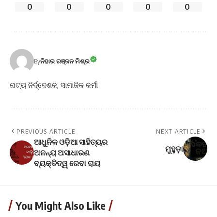
0
0
0
0
0
By
ନିହାର ରଞ୍ଜନ ମିଶ୍ର
ନାଟ୍ୟ ନିର୍ଦ୍ଦେଶକ, ସାମାଜିକ କର୍ମୀ
PREVIOUS ARTICLE
NEXT ARTICLE
ଆଧୁନିକ ଓଡ଼ିଆ ସାହିତ୍ୟର
ମୁହୁଡ଼ା
ଅନନ୍ୟ ଅସାଧାରଣ
ବ୍ୟକ୍ତିତ୍ୱ ରେବା ରାୟ
You Might Also Like