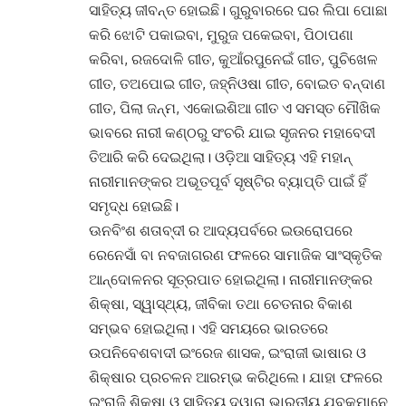
ସାହିତ୍ୟ ଜୀବନ୍ତ ହୋଇଛି। ଗୁରୁବାରରେ ଘର ଲିପା ପୋଛା
କରି ଝୋଟି ପକାଇବା, ମୁରୁଜ ପକେଇବା, ପିଠାପଣା
କରିବା, ରଜଦୋଳି ଗୀତ, କୁଆଁରପୁନେଇଁ ଗୀତ, ପୁଚିଖେଳ
ଗୀତ, ତଅପୋଇ ଗୀତ, ଜହ୍ନିଓଷା ଗୀତ, ବୋଇତ ବନ୍ଦାଣ
ଗୀତ, ପିଲା ଜନ୍ମ, ଏକୋଇଶିଆ ଗୀତ ଏ ସମସ୍ତ ମୌଖିକ
ଭାବରେ ନାରୀ କଣ୍ଠରୁ ସଂଚରି ଯାଇ ସୃଜନର ମହାବେଦୀ
ତିଆରି କରି ଦେଇଥିଲା। ଓଡ଼ିଆ ସାହିତ୍ୟ ଏହି ମହାନ୍
ନାରୀମାନଙ୍କର ଅଭୂତପୂର୍ବ ସୃଷ୍ଟିର ବ୍ୟାପ୍ତି ପାଇଁ ହିଁ
ସମୃଦ୍ଧ ହୋଇଛି।
ଊନବିଂଶ ଶତାବ୍ଦୀ ର ଆଦ୍ୟପର୍ବରେ ଇଉରୋପରେ
ରେନେସାଁ ବା ନବଜାଗରଣ ଫଳରେ ସାମାଜିକ ସାଂସ୍କୃତିକ
ଆନ୍ଦୋଳନର ସୂତ୍ରପାତ ହୋଇଥିଲା। ନାରୀମାନଙ୍କର
ଶିକ୍ଷା, ସ୍ୱାସ୍ଥ୍ୟ, ଜୀବିକା ତଥା ଚେତନାର ବିକାଶ
ସମ୍ଭବ ହୋଇଥିଲା। ଏହି ସମୟରେ ଭାରତରେ
ଉପନିବେଶବାଦୀ ଇଂରେଜ ଶାସକ, ଇଂରାଜୀ ଭାଷାର ଓ
ଶିକ୍ଷାର ପ୍ରଚଳନ ଆରମ୍ଭ କରିଥିଲେ। ଯାହା ଫଳରେ
ଇଂରାଜି ଶିକ୍ଷା ଓ ସାହିତ୍ୟ ଦ୍ୱାରା ଭାରତୀୟ ଯୁବକମାନେ