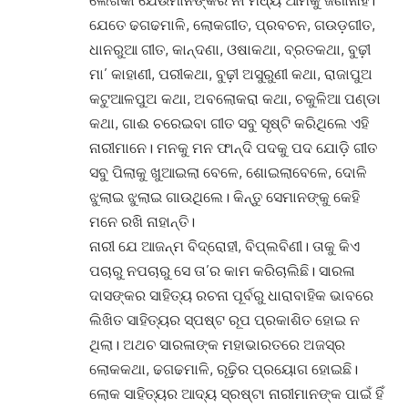
ଲେଖିକା ଯେଉଁମାନଙ୍କର ନାଁ ମଧ୍ୟ ଆମକୁ ଜଣାନାହିଁ।
ଯେତେ ଢଗଢମାଳି, ଲୋକଗୀତ, ପ୍ରବଚନ, ଗଉଡ଼ଗୀତ,
ଧାନରୁଆ ଗୀତ, କାନ୍ଦଣା, ଓଷାକଥା, ବ୍ରତକଥା, ବୁଢ଼ୀ
ମା’ କାହାଣୀ, ପରୀକଥା, ବୁଢ଼ୀ ଅସୁରୁଣୀ କଥା, ରାଜାପୁଅ
କଟୁଆଳପୁଅ କଥା, ଅବଲୋକରା କଥା, ଚକୁଳିଆ ପଣ୍ଡା
କଥା, ଗାଈ ଚରେଇବା ଗୀତ ସବୁ ସୃଷ୍ଟି କରିଥିଲେ ଏହି
ନାରୀମାନେ। ମନକୁ ମନ ଫାନ୍ଦି ପଦକୁ ପଦ ଯୋଡ଼ି ଗୀତ
ସବୁ ପିଲାକୁ ଖୁଆଇଲା ବେଳେ, ଶୋଇଲାବେଳେ, ଦୋଳି
ଝୁଲାଇ ଝୁଲାଇ ଗାଉଥିଲେ। କିନ୍ତୁ ସେମାନଙ୍କୁ କେହି
ମନେ ରଖି ନାହାନ୍ତି।
ନାରୀ ଯେ ଆଜନ୍ମ ବିଦ୍ରୋହୀ, ବିପ୍ଲବିଣୀ। ତାକୁ କିଏ
ପଚାରୁ ନପଚାରୁ ସେ ତା’ର କାମ କରିଚାଲିଛି। ସାରଳା
ଦାସଙ୍କର ସାହିତ୍ୟ ରଚନା ପୂର୍ବରୁ ଧାରାବାହିକ ଭାବରେ
ଲିଖିତ ସାହିତ୍ୟର ସ୍ପଷ୍ଟ ରୂପ ପ୍ରକାଶିତ ହୋଇ ନ
ଥିଲା। ଅଥଚ ସାରଳାଙ୍କ ମହାଭାରତରେ ଅଜସ୍ର
ଲୋକକଥା, ଢଗଢମାଳି, ରୂଢ଼ିର ପ୍ରୟୋଗ ହୋଇଛି।
ଲୋକ ସାହିତ୍ୟର ଆଦ୍ୟ ସ୍ରଷ୍ଟା ନାରୀମାନଙ୍କ ପାଇଁ ହିଁ