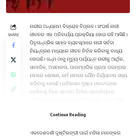
ନାରୀର ଅନ୍ୟନାମ ବିଦ୍ରୋହ ବିପ୍ଲବ। ସଂଘର୍ଷ ନାରୀ
ଜୀବନର ଏକ ଅନିବାର୍ଯ୍ୟ ପ୍ରକ୍ରିୟା ହୋଇ ରହି ଆସିଛି।
SHARE
ପିତୃତାନ୍ତ୍ରିକ ସମାଜ ବ୍ୟବସ୍ଥାରେ ନାରୀ ସର୍ବଦା
ନିୟନ୍ତ୍ରଣ ମଧ୍ୟରେ ଜୀବନ ନିର୍ବାହ କରିବାକୁ ବାଧ୍ୟ
ହୋଇଛି। ଜନ୍ମ ଠାରୁ ମୃତ୍ୟୁ ପର୍ଯ୍ୟନ୍ତ ନାରୀକୁ ଆର୍ଥିକ,
ସାମାଜିକ, ଅସମାନତା, ପାରମ୍ପରିକ ପ୍ରଥା ପରମ୍ପରା
ନାମରେ ଶୋଷଣ, ଧର୍ମ ନାମରେ ଯୌନ ନିର୍ଯ୍ୟାତନା ସହ୍ୟ
କରିବାକୁ ହେଉଛି। ଇତିହାସର ପୃଷ୍ଠା ଓଲଟାଇଲେ
ଦେଖିବାକୁ ମିଳେ ସମାଜର ନିର୍ମାଣ ପ୍ରକ୍ରିୟାରେ
ନାରୀମାନଙ୍କର ଅବଦାନ ଅବିସ୍ମରଣୀୟ ହୋଇ ରହିଛି।
ଭାରତର ସ୍ୱାଧୀନତା ସଂଗ୍ରାମରେ ନିଜକୁ ଆତ୍ମ ବଳିଦାନ
Continue Reading
ଦେଇଥିବା ଯଶସ୍ୱୀ ବୀରାଙ୍ଗନାମାନଙ୍କର ସଂଖ୍ୟା କମ୍
ନୁହେଁ। ଐତିହାସିକମାନଙ୍କର ଇତିହାସ ଲେଖନ ସମୟରେ
ଏକଦେଶଦର୍ଶୀ ଦୃଷ୍ଟିଭଙ୍ଗୀ ପାଇଁ ମହିଳା ମାନଙ୍କର