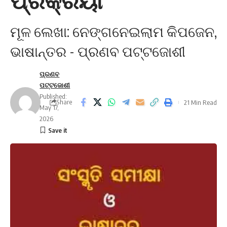
ପ୍ରକ୍ରିୟା
ମୂଳ ଲେଖା: ନେଙ୍ଗନେଇଲାମ କିପଜେନ,
ଭାଷାନ୍ତର - ପ୍ରଣବ ପଟ୍ଟଜୋଶୀ
ପ୍ରଣବ
ପଟ୍ଟଜୋଶୀ
Published:
Share
21 Min Read
May 17,
2026