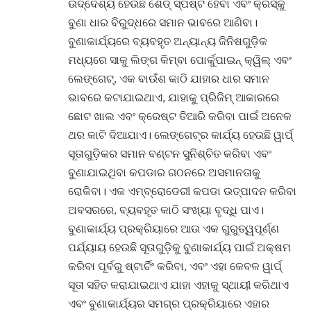
ଉଦ୍ଦେଶ୍ୟ ହେଉଛି ଶେଡ୍ ସ୍ପଷ୍ଟ ହେବା ଏବଂ କ୍ରସ୍‌କୁ
ବୁଣା ଧାର ବିରୁଦ୍ଧରେ ସମାନ ଭାବରେ ଆଣିବା।
ବୁଣାକାର୍ଯ୍ୟରେ ବ୍ୟବହୃତ ଅନ୍ୟାନ୍ୟ ଜିନିଷଗୁଡ଼ିକ
ମଧ୍ୟରେ ସାକୁ ଲିଙ୍ଗ କିମ୍ବା ପୋର୍କୁପାଇନ୍ କ୍ୱିଲ୍ ଏବଂ
ଲେଙ୍ଗେଟ୍, ଏକ ବାଉଁଶ କାଠି ଯାହାର ଧାର ସମାନ
ଭାବରେ କଟାଯାଇଥାଏ, ଯାହାକୁ ପ୍ରିଜିମ୍ ଆକାରରେ
ଛୋଟ ଖାଲ ଏବଂ କ୍ରେଷ୍ଟ ତିଆରି କରିବା ପାଇଁ ଅନେକ
ଥର କାଟି ଦିଆଯାଏ। ଲେଙ୍ଗେଟ୍‌ର କାର୍ଯ୍ୟ ହେଉଛି ୱାର୍ପ୍
ସୂତାଗୁଡ଼ିକର ସମାନ ବଣ୍ଟନ ସୁନିଶ୍ଚିତ କରିବା ଏବଂ
ବୁଣାଯାଇଥିବା କପଡାର ଗଠନରେ ଅସମାନତାକୁ
ରୋକିବା। ଏକ ଏମ୍ବ୍ରୋଡେରୀ କପଡା ଉତ୍ପାଦନ କରିବା
ଅବସରରେ, ବ୍ୟବହୃତ କାଠି ସଂଖ୍ୟା ବୃଦ୍ଧି ପାଏ।
ବୁଣାକାର୍ଯ୍ୟ ପ୍ରକ୍ରିୟାରେ ଆଉ ଏକ ଗୁରୁତ୍ୱପୂର୍ଣ୍ଣ
ପର୍ଯ୍ୟାୟ ହେଉଛି ସୂତାଗୁଡ଼ିକୁ ବୁଣାକାର୍ଯ୍ୟ ପାଇଁ ଅକ୍ଷମ
କରିବା ପୂର୍ବରୁ ଷ୍ଟାର୍ଚିଂ କରିବା, ଏବଂ ଏହା କେବଳ ୱାର୍ପ୍
ସୂତା ସହିତ କରାଯାଇଥାଏ ଯାହା ଏହାକୁ ସ୍ଥାୟୀ କରିଥାଏ
ଏବଂ ବୁଣାକାର୍ଯ୍ୟର ସମଗ୍ର ପ୍ରକ୍ରିୟାରେ ଏହାର