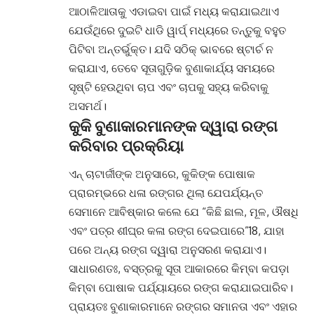
ଆଠାଳିଆତାକୁ ଏଡାଇବା ପାଇଁ ମଧ୍ୟ କରାଯାଇଥାଏ
ଯେଉଁଥିରେ ଦୁଇଟି ଧାଡି ୱାର୍ପ୍ ମଧ୍ୟରେ ତନ୍ତୁକୁ ବହୁତ
ପିଟିବା ଅନ୍ତର୍ଭୁକ୍ତ। ଯଦି ସଠିକ୍ ଭାବରେ ଷ୍ଟାର୍ଚ ନ
କରାଯାଏ, ତେବେ ସୂତାଗୁଡ଼ିକ ବୁଣାକାର୍ଯ୍ୟ ସମୟରେ
ସୃଷ୍ଟି ହେଉଥିବା ଚାପ ଏବଂ ଚାପକୁ ସହ୍ୟ କରିବାକୁ
ଅସମର୍ଥ।
କୁକି ବୁଣାକାରମାନଙ୍କ ଦ୍ୱାରା ରଙ୍ଗ
କରିବାର ପ୍ରକ୍ରିୟା
ଏନ୍ ଚାଟାର୍ଜୀଙ୍କ ଅନୁସାରେ, କୁକିଙ୍କ ପୋଷାକ
ପ୍ରାରମ୍ଭରେ ଧଳା ରଙ୍ଗର ଥିଲା ଯେପର୍ଯ୍ୟନ୍ତ
ସେମାନେ ଆବିଷ୍କାର କଲେ ଯେ “କିଛି ଛାଲ, ମୂଳ, ଔଷଧି
ଏବଂ ପତ୍ର ଶୀଘ୍ର କଳା ରଙ୍ଗ ଦେଇପାରେ”18, ଯାହା
ପରେ ଅନ୍ୟ ରଙ୍ଗ ଦ୍ୱାରା ଅନୁସରଣ କରାଯାଏ।
ସାଧାରଣତଃ, ବସ୍ତ୍ରକୁ ସୂତା ଆକାରରେ କିମ୍ବା କପଡ଼ା
କିମ୍ବା ପୋଷାକ ପର୍ଯ୍ୟାୟରେ ରଙ୍ଗ କରାଯାଇପାରିବ।
ପ୍ରାୟତଃ ବୁଣାକାରମାନେ ରଙ୍ଗର ସମାନତା ଏବଂ ଏହାର