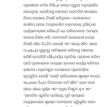
ପ୍ରାଣୀଙ୍କ ଚର୍ମର ବିଭିନ୍ନ ରଙ୍ଗ ଦ୍ୱାରା ଅନୁପ୍ରାଣିତ
ହୋଇଥିଲା, ଯେଉଁଠାରୁ ସେମାନେ ପରବର୍ତ୍ତୀ ସମୟରେ
ନିଜର ପୋଷାକ ତିଆରି କରିଥିଲେ। ପାଓଖୋହାଓ
ହାଓକିପ୍ ତାଙ୍କ ଅପ୍ରକାଶିତ ଡକ୍ଟରେଲ୍ ଥିସିସ୍ ରେ
ପର୍ଯ୍ୟବେକ୍ଷଣ କରିଛନ୍ତି ଯେ ପରିବେଶଗତ ଅବସ୍ଥା
ଉପରେ ନିର୍ଭର କରି, ମାନବଜାତି ଉପଯୋଗୀ କପଡ଼ା
ତିଆରି ସହିତ ଚିନ୍ତିତ ହୋଇଛି ଏବଂ ସମୟ ସହିତ ଏହାର
ଅନ୍ୟାନ୍ୟ ଗୁରୁତ୍ୱ ଆବିଷ୍କାର କରିବାକୁ ଆରମ୍ଭ
କରିଛି ଯେପରିକି ସୌନ୍ଦର୍ଯ୍ୟ ପ୍ରତିଭା ପ୍ରକାଶ କରିବା
ପାଇଁ ପ୍ରକାଶନର ମାଧ୍ୟମ ଭାବରେ କାର୍ଯ୍ୟ କରିବାର
କ୍ଷମତା। ବ୍ୟବସ୍ଥିତ ପୋଷାକର ପ୍ରାରମ୍ଭିକ
ରୂପଗୁଡ଼ିକ ହେଉଛି “କଣ୍ଟି ଚାରିପାଖରେ ସୂକ୍ଷ୍ମ କପଡ଼ା,
କାନ୍ଧରେ ପିନ୍ଧା ଚିତାବାଘର ଚର୍ମ ସହିତ” ଯାହା ପରେ
ଧୀରେ ଧୀରେ ପୂର୍ଣ୍ଣ ଏବଂ ଅଧିକ ବିସ୍ତୃତ ହୁଏ ଏବଂ
“ସାମାଜିକ ସ୍ଥିତିର ପାର୍ଥକ୍ୟ, ପୂର୍ବ ସମୟରେ
ମଧ୍ୟଭାଗରେ ସୂକ୍ଷ୍ମ ଫୋଲ୍ଡର ଦ୍ୱିଗୁଣିତ ହେବା