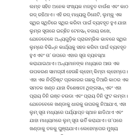
ଲମ୍ବ ସହିତ ଅନେକ ସଂଖ୍ୟକ ମଜବୁତ ବାଉଁଶ ଏବଂ କାଠ
ରଡ୍ ରହିଥାଏ। ଏହି ରଡ୍ ମଧ୍ୟରୁ ତିନୋଟି, ଲୁମ୍‌କୁ ଏକ
ସ୍ଥିର ସ୍ଥିତିରେ ସ୍ଥିର କରିବା ପାଇଁ ବ୍ୟବହୃତ ହୁଏ ଯାହା
ଲୁମ୍‌ର ସୂତାରେ ଇଚ୍ଛିତ ଟେନସନ୍ ବଜାୟ ରଖେ,
ଯେତେବେଳେ ଅନ୍ୟଗୁଡ଼ିକ ପ୍ରାରମ୍ଭିକ ଭାବରେ ସ୍ଥିର
ଲୁମ୍‌ରେ ବିଭିନ୍ନ କାର୍ଯ୍ୟକୁ ସହଜ କରିବା ପାଇଁ ବ୍ୟବହୃତ
ହୁଏ ଏବଂ ତା’ ଉପରେ ଏହାର ସୂତା ବ୍ୟବସ୍ଥା
କରାଯାଇଥାଏ। ଅନ୍ୟମାନଙ୍କ ମଧ୍ୟରେ ଆଉ ଏକ
ଉପକରଣ ସାମଗ୍ରୀ ହେଉଛି ଲ୍ହେମ୍ କିମ୍ବା ଲ୍ହେମ୍ପେ।
ଏହା ଏକ ନିର୍ଦ୍ଦିଷ୍ଟ ପ୍ରକାରର ଗଛରୁ ତିଆରି କାଠର ଏକ
ସମତଳ ଖଣ୍ଡ ଯାହା ବିଶେଷତଃ ଥିଙ୍ଗସାନ୍ ଏବଂ ଏହା
ପ୍ରାୟ ତିନି ଇଞ୍ଚ ଚଉଡା ଏବଂ ପ୍ରାୟ ତିନି ଫୁଟ ଲମ୍ବା।
ଯେତେବେଳେ ଖଣ୍ଡାକୁ ଧାରକୁ ଉପରକୁ ନିଆଯାଏ, ଏହା
ଲୁମ୍‌ ସୂତା ମଧ୍ୟରେ ପର୍ଯ୍ୟାପ୍ତ ସ୍ଥାନ ଛାଡିଥାଏ ଏବଂ
ଯାହା ମାଧ୍ୟମରେ ଲୁମ୍‌ ସୂତା ଭର୍ତି କରାଯାଏ। ତା’ପରେ
ଖଣ୍ଡାକୁ ତଳକୁ ଘୁଞ୍ଚାଯାଏ। ଲେହେମ୍ପେର ମୁଖ୍ୟ