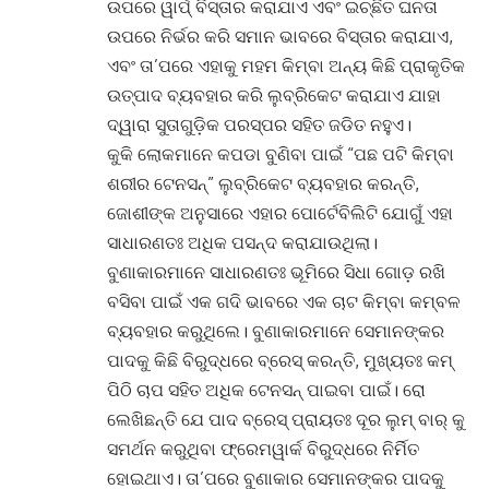
ଉପରେ ୱାର୍ପ୍ ବିସ୍ତାର କରାଯାଏ ଏବଂ ଇଚ୍ଛିତ ଘନତା
ଉପରେ ନିର୍ଭର କରି ସମାନ ଭାବରେ ବିସ୍ତାର କରାଯାଏ,
ଏବଂ ତା’ପରେ ଏହାକୁ ମହମ କିମ୍ବା ଅନ୍ୟ କିଛି ପ୍ରାକୃତିକ
ଉତ୍ପାଦ ବ୍ୟବହାର କରି ଲୁବ୍ରିକେଟ କରାଯାଏ ଯାହା
ଦ୍ୱାରା ସୁତାଗୁଡ଼ିକ ପରସ୍ପର ସହିତ ଜଡିତ ନହୁଏ।
କୁକି ଲୋକମାନେ କପଡା ବୁଣିବା ପାଇଁ “ପଛ ପଟି କିମ୍ବା
ଶରୀର ଟେନସନ୍” ଲୁବ୍ରିକେଟ ବ୍ୟବହାର କରନ୍ତି,
ଜୋଶୀଙ୍କ ଅନୁସାରେ ଏହାର ପୋର୍ଟେବିଲିଟି ଯୋଗୁଁ ଏହା
ସାଧାରଣତଃ ଅଧିକ ପସନ୍ଦ କରାଯାଉଥିଲା।
ବୁଣାକାରମାନେ ସାଧାରଣତଃ ଭୂମିରେ ସିଧା ଗୋଡ଼ ରଖି
ବସିବା ପାଇଁ ଏକ ଗଦି ଭାବରେ ଏକ ଚାଟ କିମ୍ବା କମ୍ବଳ
ବ୍ୟବହାର କରୁଥିଲେ। ବୁଣାକାରମାନେ ସେମାନଙ୍କର
ପାଦକୁ କିଛି ବିରୁଦ୍ଧରେ ବ୍ରେସ୍ କରନ୍ତି, ମୁଖ୍ୟତଃ କମ୍
ପିଠି ଚାପ ସହିତ ଅଧିକ ଟେନସନ୍ ପାଇବା ପାଇଁ। ରୋ
ଲେଖିଛନ୍ତି ଯେ ପାଦ ବ୍ରେସ୍ ପ୍ରାୟତଃ ଦୂର ଲୁମ୍ ବାର୍ କୁ
ସମର୍ଥନ କରୁଥିବା ଫ୍ରେମୱାର୍କ ବିରୁଦ୍ଧରେ ନିର୍ମିତ
ହୋଇଥାଏ। ତା’ପରେ ବୁଣାକାର ସେମାନଙ୍କର ପାଦକୁ