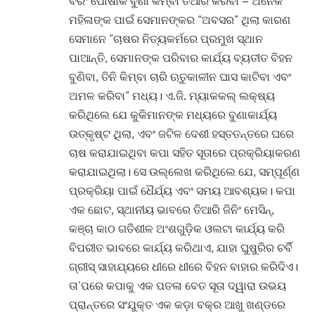
ବରଂ ପୋଷାକ ବୁଣା କିମ୍ବା ତିଆରି କରିବା – ଅନେକ
ମହିଳାଙ୍କ ପାଇଁ ସେମାନଙ୍କର “ଅବସର” ଥିଲା କାରଣ
ସେମାନେ “ଚାଷର ନିତ୍ୟକର୍ମରେ ପ୍ରମୁଖ ସ୍ଥାନ
ପାଆନ୍ତି, ସେମାନଙ୍କ ପରିବାର କାର୍ଯ୍ୟ ବ୍ୟତୀତ ବିହନ
ବୁଣିବା, ତିନି କିମ୍ବା ଚାରି ଋତୁକାଳୀନ ଘାସ କାଟିବା ଏବଂ
ଅମଳ କରିବା” ମଧ୍ୟ। ଏ.ଜି. ମ୍ୟାକକଲ୍ ଲକ୍ଷ୍ୟ
କରିଥିଲେ ଯେ କୁକିମାନଙ୍କ ମଧ୍ୟରେ ବୁଣାକାର୍ଯ୍ୟ
ଉତ୍କୃଷ୍ଟ ଥିଲା, ଏବଂ ଜଟିଳ ଦେଶୀ ହସ୍ତତନ୍ତରେ ଘରେ
ଚାଷ କରାଯାଇଥିବା କପା ସହିତ ସୂତାରେ ପ୍ରକ୍ରିୟାକରଣ
କରାଯାଇଥିଲା। ସେ ଉଲ୍ଲେଖ କରିଥିଲେ ଯେ, ସମ୍ପୂର୍ଣ୍ଣ
ପ୍ରକ୍ରିୟା ପାଇଁ ଧୈର୍ଯ୍ୟ ଏବଂ ସମୟ ଆବଶ୍ୟକ। କପା
ଏକ ଛୋଟ, ସ୍ଥାନୀୟ ଭାବରେ ତିଆରି ଜିନିଂ ମେସିନ୍,
କଞ୍ଚା କାଠ ଗତିଶୀଳ ଅଂଶଗୁଡ଼ିକ ଓଲଟା କାର୍ଯ୍ୟ କରି
ବିପରୀତ ଭାବରେ କାର୍ଯ୍ୟ କରିଥାଏ, ଯାହା ଘୁଷୁରିର ଚର୍ବି
ଗ୍ରୀସ୍ ସାହାଯ୍ୟରେ ଧୀରେ ଧୀରେ ବିହନ ବାହାର କରିଦିଏ।
ତା’ପରେ କପାକୁ ଏକ ପତଳା ବେତ ସୂତା ଦ୍ୱାରା ଉଭୟ
ପ୍ରାନ୍ତରେ ସଂଯୁକ୍ତ ଏକ କଡ଼ା ବକ୍ର ଆଖୁ ଖଣ୍ଡରେ