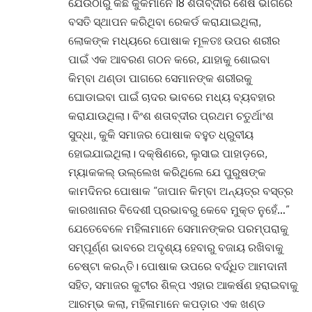
ଯେଉଁଠାରୁ କିଛି କୁକିମାନେ 18 ଶତାବ୍ଦୀର ଶେଷ ଭାଗରେ
ବସତି ସ୍ଥାପନ କରିଥିବା ରେକର୍ଡ କରାଯାଇଥିଲା,
ଲୋକଙ୍କ ମଧ୍ୟରେ ପୋଷାକ ମୂଳତଃ ଉପର ଶରୀର
ପାଇଁ ଏକ ଆବରଣ ଗଠନ କରେ, ଯାହାକୁ ଶୋଇବା
କିମ୍ବା ଥଣ୍ଡା ପାଗରେ ସେମାନଙ୍କ ଶରୀରକୁ
ଘୋଡାଇବା ପାଇଁ ଚାଦର ଭାବରେ ମଧ୍ୟ ବ୍ୟବହାର
କରାଯାଉଥିଲା। ବିଂଶ ଶତାବ୍ଦୀର ପ୍ରଥମ ଚତୁର୍ଥାଂଶ
ସୁଦ୍ଧା, କୁକି ସମାଜର ପୋଷାକ ବହୁତ ଧ୍ରୁବୀୟ
ହୋଇଯାଇଥିଲା। ଦକ୍ଷିଣରେ, ଲୁସାଇ ପାହାଡ଼ରେ,
ମ୍ୟାକକଲ୍ ଉଲ୍ଲେଖ କରିଥିଲେ ଯେ ପୁରୁଷଙ୍କ
କାମଦିନର ପୋଷାକ “ଜାପାନ କିମ୍ବା ଅନ୍ୟତ୍ର ବସ୍ତ୍ର
କାରଖାନାର ବିଦେଶୀ ପ୍ରଭାବରୁ କେବେ ମୁକ୍ତ ନୁହେଁ…”
ଯେତେବେଳେ ମହିଳାମାନେ ସେମାନଙ୍କର ପରମ୍ପରାକୁ
ସମ୍ପୂର୍ଣ୍ଣ ଭାବରେ ଅଦୃଶ୍ୟ ହେବାରୁ ବଜାୟ ରଖିବାକୁ
ଚେଷ୍ଟା କରନ୍ତି। ପୋଷାକ ଉପରେ ବର୍ଦ୍ଧିତ ଆମଦାନୀ
ସହିତ, ସମାଜର କୁଟୀର ଶିଳ୍ପ ଏହାର ଆକର୍ଷଣ ହରାଇବାକୁ
ଆରମ୍ଭ କଲା, ମହିଳାମାନେ କପଡ଼ାର ଏକ ଖଣ୍ଡ