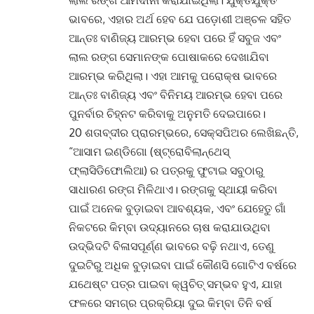
ଲାଲ ରଙ୍ଗ ଆମଦାନୀ କରାଯାଇଥିଲା। ଯୁକ୍ତିଯୁକ୍ତ
ଭାବରେ, ଏହାର ଅର୍ଥ ହେବ ଯେ ପଡ଼ୋଶୀ ଅଞ୍ଚଳ ସହିତ
ଆନ୍ତଃ ବାଣିଜ୍ୟ ଆରମ୍ଭ ହେବା ପରେ ହିଁ ସବୁଜ ଏବଂ
ଲାଲ ରଙ୍ଗ ସେମାନଙ୍କ ପୋଷାକରେ ଦେଖାଯିବା
ଆରମ୍ଭ କରିଥିଲା। ଏହା ଆମକୁ ପରୋକ୍ଷ ଭାବରେ
ଆନ୍ତଃ ବାଣିଜ୍ୟ ଏବଂ ବିନିମୟ ଆରମ୍ଭ ହେବା ପରେ
ପୁନର୍ବାର ଚିହ୍ନଟ କରିବାକୁ ଅନୁମତି ଦେଇପାରେ।
20 ଶତାବ୍ଦୀର ପ୍ରାରମ୍ଭରେ, ସେକ୍ସପିଅର ଲେଖିଛନ୍ତି,
“ଆସାମ ଇଣ୍ଡିଗୋ (ଷ୍ଟ୍ରୋବିଲାନ୍ଥେସ୍
ଫ୍ଲାସିଡିଫୋଲିଆ) ର ପତ୍ରକୁ ଫୁଟାଇ ସବୁଠାରୁ
ସାଧାରଣ ରଙ୍ଗ ମିଳିଥାଏ। ରଙ୍ଗକୁ ସ୍ଥାୟୀ କରିବା
ପାଇଁ ଅନେକ ବୁଡ଼ାଇବା ଆବଶ୍ୟକ, ଏବଂ ଯେହେତୁ ଗାଁ
ନିକଟରେ କିମ୍ବା ଉଦ୍ୟାନରେ ଚାଷ କରାଯାଉଥିବା
ଉଦ୍ଭିଦଟି ବିଳାସପୂର୍ଣ୍ଣ ଭାବରେ ବଢ଼ି ନଥାଏ, ତେଣୁ
ଦୁଇଟିରୁ ଅଧିକ ବୁଡ଼ାଇବା ପାଇଁ କୌଣସି ଗୋଟିଏ ବର୍ଷରେ
ଯଥେଷ୍ଟ ପତ୍ର ପାଇବା କ୍ୱଚିତ୍ ସମ୍ଭବ ହୁଏ, ଯାହା
ଫଳରେ ସମଗ୍ର ପ୍ରକ୍ରିୟା ଦୁଇ କିମ୍ବା ତିନି ବର୍ଷ