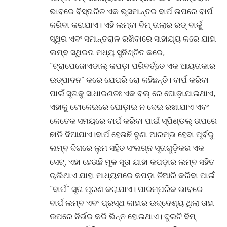
ଭାବରେ ବିସ୍ତାରିତ ଏକ ଭୂସମାନ୍ତର ବାର୍ପ ଉପରେ ବାର୍ପ
କରିବା କରାଯାଏ। ଏହି ଲମ୍ବା ବିମ୍ ତାଲାର ରଡ୍ ବାର୍କୁ
ସ୍ଥିର ଏବଂ ସମାନ୍ତରାଳ ରଖିବାରେ ସାହାଯ୍ୟ କରେ ଯାହା
ଲମ୍ବ ସ୍ଥିରତା ମଧ୍ୟ ସୁନିଶ୍ଚିତ କରେ,
“ଟ୍ରାପେଜୋଏଡାଲ୍ କପଡ଼ା ପରିବର୍ତ୍ତେ ଏକ ଆୟତାକାର
ଉତ୍ପାଦନ” କରେ ଯେପରି ରୋ କହିଛନ୍ତି। ବାର୍ପ କରିବା
ପାଇଁ ସୂତାକୁ ସାଧାରଣତଃ ଏକ ବଲ୍ ରେ ଘୋଡ଼ାଯାଇଥାଏ,
ଏହାକୁ ଟୋକେଇରେ ଘୋଡ଼ାଇ ନ ଦେଇ ରଖାଯାଏ ଏବଂ
କେତେକ ସମୟରେ ବାର୍ପ କରିବା ପାଇଁ ସ୍ପିଣ୍ଡଲ୍ ଉପରେ
ଛାଡି ଦିଆଯାଏ।ବାର୍ପ ହେଉଛି ବୁଣା ଆରମ୍ଭ ହେବା ପୂର୍ବରୁ
ଲମ୍ବ ଦିଗରେ ଲୁମ ସହିତ ସଂଲଗ୍ନ ସୂତାଗୁଡ଼ିକର ଏକ
ସେଟ୍, ଏହା ହେଉଛି ମୂଳ ସୂତା ଯାହା କପଡ଼ାର ଲମ୍ବ ସହିତ
ଚାଲିଥାଏ ଯାହା ମାଧ୍ୟମରେ କପଡ଼ା ତିଆରି କରିବା ପାଇଁ
“ବାର୍ପ” ସୂତା ପୂରଣ କରାଯାଏ। ପାରମ୍ପରିକ ଭାବରେ
ବାର୍ପ ଲମ୍ବ ଏବଂ ପ୍ରସ୍ଥ କାହାର ଉଦ୍ଦେଶ୍ୟ ଥିଲା ତାହା
ଉପରେ ନିର୍ଭର କରି ଭିନ୍ନ ହୋଇଥାଏ। ଦୁଇଟି ବିମ୍