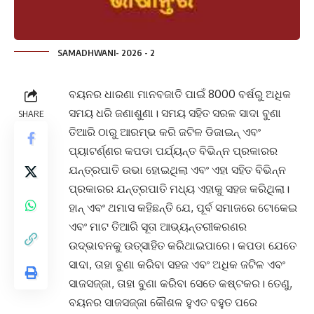
SAMADHWANI- 2026 - 2
ବୟନର ଧାରଣା ମାନବଜାତି ପାଇଁ 8000 ବର୍ଷରୁ ଅଧିକ
ସମୟ ଧରି ଜଣାଶୁଣା। ସମୟ ସହିତ ସରଳ ସାଦା ବୁଣା
SHARE
ତିଆରି ଠାରୁ ଆରମ୍ଭ କରି ଜଟିଳ ଡିଜାଇନ୍ ଏବଂ
ପ୍ୟାଟର୍ଣ୍ଣର କପଡା ପର୍ଯ୍ୟନ୍ତ ବିଭିନ୍ନ ପ୍ରକାରର
ଯନ୍ତ୍ରପାତି ଉଭା ହୋଇଥିଲା ଏବଂ ଏହା ସହିତ ବିଭିନ୍ନ
ପ୍ରକାରର ଯନ୍ତ୍ରପାତି ମଧ୍ୟ ଏହାକୁ ସହଜ କରିଥିଲା।
ହାନ୍ ଏବଂ ଥମାସ କହିଛନ୍ତି ଯେ, ପୂର୍ବ ସମାଜରେ ଟୋକେଇ
ଏବଂ ମାଟ ତିଆରି ସୂତା ଆଭ୍ୟନ୍ତରୀକରଣର
ଉଦ୍ଭାବନକୁ ଉତ୍ସାହିତ କରିଥାଇପାରେ। କପଡା ଯେତେ
ସାଦା, ତାହା ବୁଣା କରିବା ସହଜ ଏବଂ ଅଧିକ ଜଟିଳ ଏବଂ
ସାଜସଜ୍ଜା, ତାହା ବୁଣା କରିବା ସେତେ କଷ୍ଟକର। ତେଣୁ,
ବୟନର ସାଜସଜ୍ଜା କୌଶଳ ହୁଏତ ବହୁତ ପରେ