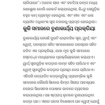
ଲାଗିପାରେ”। ଅନେକ ଲାଲ ଏବଂ ହଳଦିଆ ରଙ୍ଗ ମଧ୍ୟ
ଜଣାଶୁଣା ବୋଲି ରେକର୍ଡ କରାଯାଇଥିଲା, କିନ୍ତୁ ସେଗୁଡ଼ିକ
ବହୁତ କମ୍ ବ୍ୟବହୃତ ହେଉଥିଲା, ଏବଂ ନୀଳ ଏବଂ ଧଳା
ବ୍ୟତୀତ ଅଧିକାଂଶ ସୂତା ବଜାରରୁ ପ୍ରାପ୍ତ ହୋଇଥିଲା।
କୁକି ସମାଜରେ ବୁଣାକାର୍ଯ୍ୟ ପ୍ରକ୍ରିୟା
ବୁଣାକାର୍ଯ୍ୟ ହେଉଛି ଦୁଇଟି ଧାରାବାହିକ ସୂତା, ୱାର୍ପ୍ ଏବଂ
ୱେଫ୍, ପରସ୍ପର ସହିତ ସମକୋଣରେ ପରସ୍ପର ସହିତ
ଜଡିତ ଏକ ପ୍ରକ୍ରିୟା, ଯାହା ମୂଳ କୁକି ସମାଜରେ
ହସ୍ତତନ୍ତ ମାଧ୍ୟମରେ ପ୍ରକ୍ରିୟାକରଣ କରାଯାଏ।
ୱାର୍ପ୍ ସୂତାଗୁଡ଼ିକ କପଡ଼ାର ଲମ୍ବ ସହିତ ଚାଲିଥାଏ ଏବଂ
ୱେଫ୍ ସୂତାଗୁଡ଼ିକ କପଡ଼ାର ପ୍ରସ୍ଥ ଦେଇ ଚାଲିଥାଏ।
ଏହିପରି ଉତ୍ପାଦିତ କପଡ଼ାଗୁଡ଼ିକୁ ପ୍ରାରମ୍ଭିକ କୁକି
ସମାଜରେ କୌଣସି ସିଲେଇ କିମ୍ବା ସିଲାଇ ଆବଶ୍ୟକ
ନହୋଇ ସିଧାସଳଖ ପୋଷାକ ଭାବରେ ବ୍ୟବହାର
କରାଯାଉଥିଲା। ପଛ ଷ୍ଟ୍ରାପ୍ ଲୁମରେ ବୁଣାଯାଇଥିବା
କପଡ଼ା ଘନ। ଏହାର ଘନତା ବିଶେଷତଃ ଘନ ୱେଫ୍ ଯୋଗୁଁ