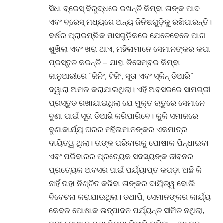
ସିଧା ବ୍ରେସ୍ ବିରୁଦ୍ଧରେ ରଖନ୍ତି କିମ୍ବା ତାଙ୍କ ପାଦ
ଏବଂ ବ୍ରେସ୍ ମଧ୍ୟରେ ଅନ୍ୟ ଜିନିଷଗୁଡ଼ିକୁ ରଖିପାରନ୍ତି।
ବର୍ଷର ପ୍ରାରମ୍ଭିକ ମାସଗୁଡ଼ିକରେ ଯେତେବେଳେ ପାଗ
ଶୁଖିଲା ଏବଂ ଖରା ଥାଏ, ମହିଳାମାନେ ସେମାନଙ୍କର କପା
ପ୍ରସ୍ତୁତ କରନ୍ତି – ଯାହା ଡିସେମ୍ବର କିମ୍ବା
ଜାନୁଆରୀରେ “ଜିନିଂ, ଟିଜିଂ, ସୂତା ଏବଂ ସ୍କିନ୍ ତିଆରି”
ଦ୍ୱାରା ଅମଳ କରାଯାଇଥିଲା। ଏହି ଅବସରରେ ସାମଗ୍ରୀ
ପ୍ରସ୍ତୁତ ରଖାଯାଇଥିଲା ଯେ ମୁକ୍ତ ଋତୁରେ ସେମାନେ
ବୁଣା ପାଇଁ ସୂତା ତିଆରି କରିପାରିବେ। କୁକି ସମାଜରେ
ବୁଣାକାର୍ଯ୍ୟ ଘରର ମହିଳାମାନଙ୍କର ଏକମାତ୍ର
ଦାୟିତ୍ୱ ଥିଲା। ତାଙ୍କ ପରିବାରକୁ ପୋଷାକ ପିନ୍ଧାଇବା
ଏବଂ ପରିବାରର ପ୍ରତ୍ୟେକ ସଦସ୍ୟଙ୍କ ଜୀବନର
ପ୍ରତ୍ୟେକ ଅବସର ପାଇଁ ପର୍ଯ୍ୟାପ୍ତ କପଡ଼ା ଅଛି କି
ନାହିଁ ତାହା ନିଶ୍ଚିତ କରିବା ତାଙ୍କର ଦାୟିତ୍ୱ ବୋଲି
ବିବେଚନା କରାଯାଉଥିଲା। ତଥାପି, ସେମାନଙ୍କର କାର୍ଯ୍ୟ
କେବଳ ପୋଷାକ ଉତ୍ପାଦନ ପର୍ଯ୍ୟନ୍ତ ସୀମିତ ନଥିଲା,