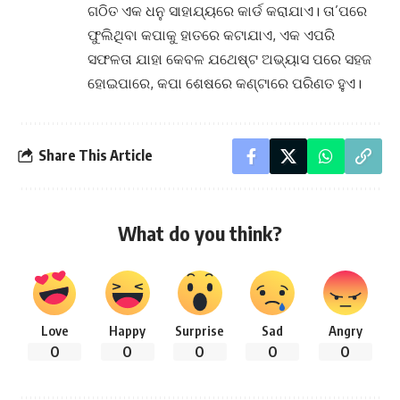
ଗଠିତ ଏକ ଧନୁ ସାହାଯ୍ୟରେ କାର୍ଡ କରାଯାଏ। ତା’ପରେ
ଫୁଲିଥିବା କପାକୁ ହାତରେ କଟାଯାଏ, ଏକ ଏପରି
ସଫଳତା ଯାହା କେବଳ ଯଥେଷ୍ଟ ଅଭ୍ୟାସ ପରେ ସହଜ
ହୋଇପାରେ, କପା ଶେଷରେ କଣ୍ଟାରେ ପରିଣତ ହୁଏ।
Share This Article
What do you think?
Love
Happy
Surprise
Sad
Angry
0
0
0
0
0