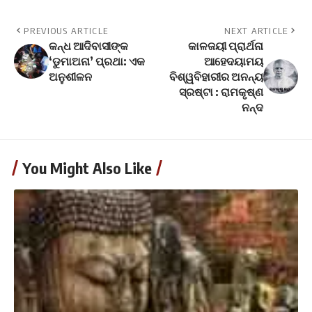
PREVIOUS ARTICLE
NEXT ARTICLE
କନ୍ଧ ଆଦିବାସୀଙ୍କ
କାଳଜୟୀ ପ୍ରାର୍ଥନା
‘ଡୁମାଅନା’ ପ୍ରଥା: ଏକ
ଆହେଦୟାମୟ
ଅନୁଶୀଳନ
ବିଶ୍ୱବିହାରୀର ଅନନ୍ୟ
ସ୍ରଷ୍ଟା : ରାମକୃଷ୍ଣ
ନନ୍ଦ
You Might Also Like