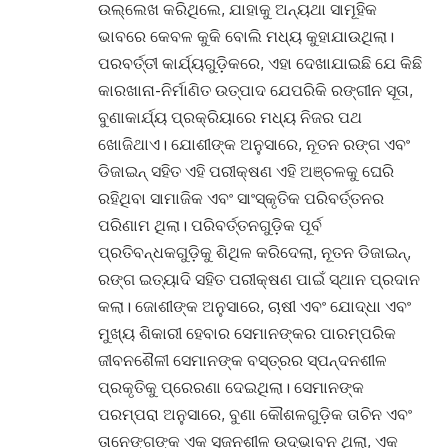
ଉଲ୍ଲେଖ କରିଥିଲେ, ଯାହାକୁ ଅନ୍ୟଥା ସାମୂହିକ
ଭାବରେ କେବଳ କୁକି ବୋଲି ମଧ୍ୟ କୁହାଯାଉଥିଲା।
ପରବର୍ତ୍ତୀ କାର୍ଯ୍ୟଗୁଡ଼ିକରେ, ଏହା ଦେଖାଯାଇଛି ଯେ କିଛି
କାରଖାନା-ନିର୍ମାଣିତ ଉତ୍ପାଦ ଯେପରିକି ରଙ୍ଗୀନ ସୂତା,
ବୁଣାକାର୍ଯ୍ୟ ପ୍ରକ୍ରିୟାରେ ମଧ୍ୟ ନିଜର ପଥ
ଖୋଜିଥାଏ। ଯୋଶୀଙ୍କ ଅନୁସାରେ, ନୂତନ ରଙ୍ଗ ଏବଂ
ଡିଜାଇନ୍ ସହିତ ଏହି ପରୀକ୍ଷଣ ଏହି ଅଞ୍ଚଳକୁ ଘେରି
ରହିଥିବା ସାମାଜିକ ଏବଂ ସାଂସ୍କୃତିକ ପରିବର୍ତ୍ତନର
ପରିଣାମ ଥିଲା। ପରିବର୍ତ୍ତନଗୁଡ଼ିକ ପୂର୍ବ
ପ୍ରତିବନ୍ଧକଗୁଡ଼ିକୁ ଶିଥିଳ କରିଦେଲା, ନୂତନ ଡିଜାଇନ୍,
ରଙ୍ଗ ଇତ୍ୟାଦି ସହିତ ପରୀକ୍ଷଣ ପାଇଁ ସ୍ଥାନ ପ୍ରଦାନ
କଲା। ଜୋଶୀଙ୍କ ଅନୁସାରେ, ଚାଷୀ ଏବଂ ଯୋଦ୍ଧା ଏବଂ
ମୁଖ୍ୟ ଶିକାରୀ ହେବାର ସେମାନଙ୍କର ପାରମ୍ପରିକ
ଜୀବନଶୈଳୀ ସେମାନଙ୍କ ବସ୍ତ୍ରର ସ୍ପନ୍ଦନଶୀଳ
ପ୍ରକୃତିକୁ ପ୍ରେରଣା ଦେଇଥିଲା। ସେମାନଙ୍କ
ପରମ୍ପରା ଅନୁସାରେ, ବୁଣା କୌଶଳଗୁଡ଼ିକ ତାଚିନ ଏବଂ
ତାନେଙ୍ଗଙ୍କ ଏକ ସୃଜନଶୀଳ ଉଦ୍ଭାବନ ଥିଲା, ଏକ