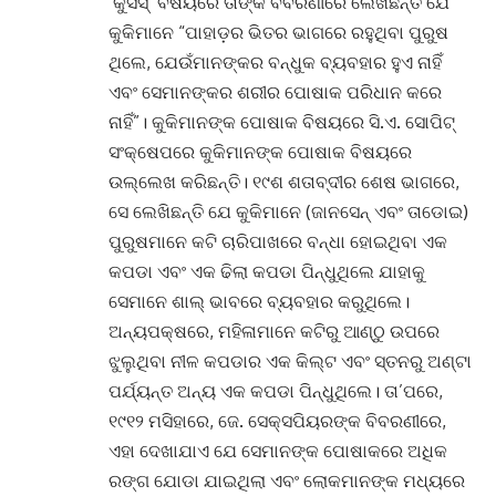
‘କୁସିସ୍’ ବିଷୟରେ ତାଙ୍କ ବିବରଣୀରେ ଲେଖିଛନ୍ତି ଯେ
କୁକିମାନେ “ପାହାଡ଼ର ଭିତର ଭାଗରେ ରହୁଥିବା ପୁରୁଷ
ଥିଲେ, ଯେଉଁମାନଙ୍କର ବନ୍ଧୁକ ବ୍ୟବହାର ହୁଏ ନାହିଁ
ଏବଂ ସେମାନଙ୍କର ଶରୀର ପୋଷାକ ପରିଧାନ କରେ
ନାହିଁ”। କୁକିମାନଙ୍କ ପୋଷାକ ବିଷୟରେ ସି.ଏ. ସୋପିଟ୍
ସଂକ୍ଷେପରେ କୁକିମାନଙ୍କ ପୋଷାକ ବିଷୟରେ
ଉଲ୍ଲେଖ କରିଛନ୍ତି। ୧୯ଶ ଶତାବ୍ଦୀର ଶେଷ ଭାଗରେ,
ସେ ଲେଖିଛନ୍ତି ଯେ କୁକିମାନେ (ଜାନସେନ୍ ଏବଂ ତାଡୋଇ)
ପୁରୁଷମାନେ କଟି ଚାରିପାଖରେ ବନ୍ଧା ହୋଇଥିବା ଏକ
କପଡା ଏବଂ ଏକ ଢିଲା କପଡା ପିନ୍ଧୁଥିଲେ ଯାହାକୁ
ସେମାନେ ଶାଲ୍ ଭାବରେ ବ୍ୟବହାର କରୁଥିଲେ।
ଅନ୍ୟପକ୍ଷରେ, ମହିଳାମାନେ କଟିରୁ ଆଣ୍ଠୁ ଉପରେ
ଝୁଲୁଥିବା ନୀଳ କପଡାର ଏକ କିଲ୍ଟ ଏବଂ ସ୍ତନରୁ ଅଣ୍ଟା
ପର୍ଯ୍ୟନ୍ତ ଅନ୍ୟ ଏକ କପଡା ପିନ୍ଧୁଥିଲେ। ତା’ପରେ,
୧୯୧୨ ମସିହାରେ, ଜେ. ସେକ୍ସପିୟରଙ୍କ ବିବରଣୀରେ,
ଏହା ଦେଖାଯାଏ ଯେ ସେମାନଙ୍କ ପୋଷାକରେ ଅଧିକ
ରଙ୍ଗ ଯୋଡା ଯାଇଥିଲା ଏବଂ ଲୋକମାନଙ୍କ ମଧ୍ୟରେ