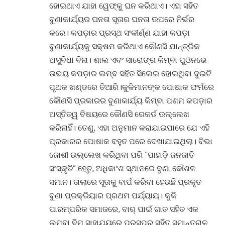
ହୋଇଥାଏ ଯାହା ୱେଫ୍କୁ ଘନ କରିଥାଏ। ଏହା ସହିତ
ବୁଣାକାର୍ଯ୍ୟର ଘନତା ସୂତାର ଘନତା ଉପରେ ନିର୍ଭର
କରେ। କପଡ଼ାର ପ୍ରସ୍ଥ ସଂକୀର୍ଣ୍ଣ ଯାହା କପଡ଼ା
ବୁଣାକାର୍ଯ୍ୟକୁ ସକ୍ଷମ କରିଥାଏ କୌଣସି ଯାନ୍ତ୍ରିକ
ଅସୁବିଧା ବିନା। ଶାଲ ଏବଂ ସାରୋଙ୍ଗ କିମ୍ବା ପୁଓନଭେ
ଉଭୟ କପଡ଼ାର ଲମ୍ବ ସହିତ ସିଲେଇ ହୋଇଥିବା ଦୁଇଟି
ପୃଥକ ଖଣ୍ଡରେ ତିଆରି।କୁକିମାନଙ୍କ ପୋଷାକ ଫର୍ମରେ
କୌଣସି ପ୍ରକାରର ବୁଣାକାର୍ଯ୍ୟ କିମ୍ବା ପଶମ କପଡ଼ାର
ଅସ୍ତିତ୍ୱ ବିଷୟରେ କୌଣସି ରେକର୍ଡ ଉଲ୍ଲେଖ
କରିନାହିଁ। ତେଣୁ, ଏହା ଅନୁମାନ କରାଯାଇପାରେ ଯେ ଏହି
ପ୍ରକାରର ପୋଷାକ ବହୁତ ପରେ ଦେଖାଯାଇଥିଲା। ବିଭା
ଜୋଶୀ ଉଲ୍ଲେଖ କରିଥିବା ପରି “ପାହାଡ଼ି ଜନଜାତି
ସଂସ୍କୃତି” ହେତୁ, ଅଧିକାଂଶ ସ୍ଥାନରେ ବୁଣା କୌଶଳ
ସମାନ। ତାଲାରେ ସୂତାକୁ ବାର୍ପ କରିବା ହେଉଛି ପ୍ରକୃତ
ବୁଣା ପ୍ରକ୍ରିୟାର ପ୍ରଥମ ପର୍ଯ୍ୟାୟ। କୁକି
ପାରମ୍ପରିକ ସମାଜରେ, ବାର୍ ପାଇଁ ଗାତ ସହିତ ଏକ
ଲମ୍ବା ବିମ୍ ସାହାଯ୍ୟରେ ପରସ୍ପର ସହିତ ସମାନ୍ତରାଳ