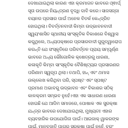
ଦେଖାଯାଇଥିଲା କାରଣ ଏହା କ୍ରମାଗତ ଭାବରେ ଓ୍ଵାର୍ପ୍
ସୂତା ଉପରେ ନିୟନ୍ତ୍ରଣ ବୃଦ୍ଧି ଦାବି କରେ। ସାଜସଜ୍ଜା
ବୟନର ପ୍ରସାର ପାଇଁ ଅନେକ ବିତର୍କ କେନ୍ଦ୍ରିତ
ହୋଇଥିଲା। ବିବର୍ତ୍ତନବାଦୀ କିମ୍ବା ଉଦ୍ଭାବନବାଦୀ
ସ୍ୱୟଂଶାସିତ ସ୍ଥାନୀୟ ସାଂସ୍କୃତିକ ବିକାଶରେ ବିଶ୍ୱାସ
କରୁଥିଲେ, ଅନ୍ୟପକ୍ଷରେ ପ୍ରସାରବାଦୀ ଗୁରୁତ୍ୱାରୋପ
କରନ୍ତି ଯେ ସଂସ୍କୃତିରେ ପରିବର୍ତ୍ତନ ପ୍ରାୟ ସମ୍ପୂର୍ଣ୍ଣ
ଭାବରେ ଅନ୍ୟ ଭୌଗୋଳିକ କ୍ଷେତ୍ରରୁ ଧାରଣା,
କଳାକୃତି କିମ୍ବା ସାଂସ୍କୃତିକ ବୈଶିଷ୍ଟ୍ୟର ପ୍ରସାରଣର
ପରିଣାମ ସ୍ୱରୂପ ଥିଲା। ତଥାପି, ହାନ୍ ଏବଂ ଥମାସ
ଉଲ୍ଲେଖ କରିଥିବା ପରି, ସ୍ପଷ୍ଟ ଏବଂ ସ୍ପଷ୍ଟ
ପ୍ରମାଣ ଅଭାବରୁ ଉଦ୍ଭାବନ ଏବଂ ବିକାଶର ସଠିକ୍
କାଳକ୍ରମ ସମ୍ଭବ ନୁହେଁ।ଏହା ଏକ ସାଧାରଣ ଧାରଣା
ହୋଇଛି ଯେ ଆଦିମ ସମାଜରେ, ପୋଷାକ ଏକ ସୁରକ୍ଷା
ଯନ୍ତ୍ର ଭାବରେ ଦେଖାଯାଇଥିଲା, ମୁଖ୍ୟତଃ ଏହାର
ବ୍ୟବହାରିକ ଉପଯୋଗିତା ପାଇଁ। ଆଇଜାକ୍ ୱାକରଙ୍କ
ପାଇଁ, ମାନବଜାତି ପାଗରୁ ସୁରକ୍ଷା ପାଇଁ ନୁହେଁ, ବରଂ