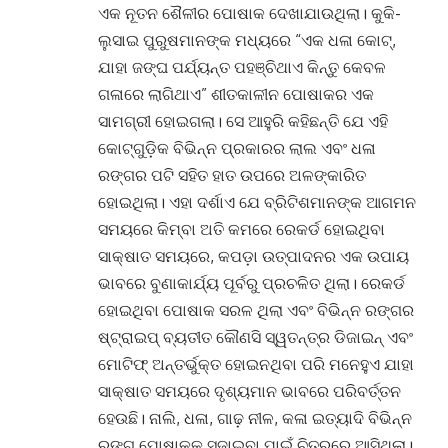
ଏକ ନୂତନ ଶୈଳୀର ପୋଷାକ ଦେଖାଯାଉଥିଲା। କୁକି-
ଲୁସାଇ ପୁରୁଷମାନଙ୍କ ମଧ୍ୟରେ “ଏକ ଧଳା କୋଟ୍,
ଯାହା ଜଙ୍ଘ ପର୍ଯ୍ୟନ୍ତ ପହଞ୍ଚିଥାଏ କିନ୍ତୁ କେବଳ
ଗଳାରେ ଲାଗିଥାଏ” ଶୀତକାଳୀନ ପୋଷାକର ଏକ
ସାମଗ୍ରୀ ହୋଇଗଲା। ସେ ଆହୁରି କହିଛନ୍ତି ଯେ ଏହି
କୋଟ୍ଗୁଡ଼ିକ ବିଭିନ୍ନ ପ୍ରକାରର ଲାଲ ଏବଂ ଧଳା
ରଙ୍ଗର ପଟି ସହିତ ହାତ ଉପରେ ଅଳଙ୍କାରିତ
ହୋଇଥିଲା। ଏହା ଦର୍ଶାଏ ଯେ ବ୍ରିଟିଶମାନଙ୍କ ଆଗମନ
ସମୟରେ କିମ୍ବା ଅତି କମରେ ରେକର୍ଡ ହୋଇଥିବା
ସାକ୍ଷାତ ସମୟରେ, କପଡ଼ା ଉତ୍ପାଦନର ଏକ ଉପାୟ
ଭାବରେ ବୁଣାକାର୍ଯ୍ୟ ପୂର୍ବରୁ ପ୍ରଚଳିତ ଥିଲା। ରେକର୍ଡ
ହୋଇଥିବା ପୋଷାକ ସରଳ ଥିଲା ଏବଂ ବିଭିନ୍ନ ରଙ୍ଗର
ଷ୍ଟ୍ରାଇପ୍ ବ୍ୟତୀତ କୌଣସି ସ୍ୱତନ୍ତ୍ର ଡିଜାଇନ୍ ଏବଂ
ମୋଟିଫ୍ ଅନ୍ତର୍ଭୁକ୍ତ ହୋଇନଥିବା ପରି ମନେହୁଏ ଯାହା
ସାକ୍ଷାତ ସମୟରେ ଦୃଶ୍ୟମାନ ଭାବରେ ପରିବର୍ତ୍ତନ
ହେଉଛି। ନାଲି, ଧଳା, ଗାଢ଼ ନୀଳ, କଳା ଇତ୍ୟାଦି ବିଭିନ୍ନ
ରଙ୍ଗ ପୋଷାକକୁ ସଜାଇବା ପାଇଁ ଚିତ୍ରରେ ଆସିଥିଲା।