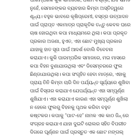
ନୁହେଁ, ସେମାନଙ୍କର ବ୍ୟବହାର କିମ୍ବା ଅସ୍ତିତ୍ୱରେ
ଶୂନ୍ୟ। ବହୁଳ ଭାବରେ କୃଷିପ୍ରେମୀ, ବସ୍ତ୍ର ଉତ୍ପାଦନ
ପାଇଁ ପ୍ରାପ୍ତ ଏକମାତ୍ର ପ୍ରାକୃତିକ ତନ୍ତୁ କେବଳ ଘରେ
ଚାଷ ହୋଇଥିବା କପା ମାଧ୍ୟମରେ ଥିଲା। କପା ପ୍ରକୃତ
ପ୍ରକାର ଅଜଣା, ହୁଏତ, ଏହା ଛୋଟ ମୁଖ୍ୟ ପ୍ରକାର
ଯାହାକୁ ହାତ ସୂତା ପାଇଁ ଆଦର୍ଶ ବୋଲି ବିବେଚନା
କରାଯାଏ। କୁକି ପାରମ୍ପରିକ ସମାଜରେ, ମଇ ମାସରେ
କପା ବିହନ ବୁଣାଯାଉଥିଲା ଏବଂ ଡିସେମ୍ବରରେ ଫୁଲ
ଛିଣ୍ଡାଯାଉଥିଲା। କପା ସଂଗୃହିତ ହେବା ମାତ୍ରେ, ଏହାକୁ
ପ୍ରାୟ ତିନି କିମ୍ବା ଚାରି ଦିନ ପର୍ଯ୍ୟନ୍ତ ସୂର୍ଯ୍ୟରେ ଶୁଖିବା
ପାଇଁ ବିସ୍ତାର କରାଯାଏ ଯେପର୍ଯ୍ୟନ୍ତ ଏହା ସମ୍ପୂର୍ଣ୍ଣ
ଶୁଖିଯାଏ। ଏହା କରାଯାଏ କାରଣ ଏହା ସମ୍ପୂର୍ଣ୍ଣ ଶୁଖିଲା
ନ ହେଲେ ଫୁଲରୁ ବିହନକୁ ପୃଥକ କରିବା ବହୁତ
କଷ୍ଟକର। କପାକୁ “ପାଟ-ହେ” ନାମକ ଏକ କାଠ ଜିନ୍ ରେ
ସଂଗ୍ରହ କରାଯାଏ ଯାହା ଦୁଇଟି ରୋଲର ସହିତ ବିପରୀତ
ଦିଗରେ ଘୂର୍ଣ୍ଣନ ପାଇଁ ପ୍ରସ୍ତୁତ ଏକ ଛୋଟ ମଙ୍ଗଲ୍