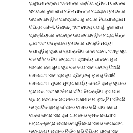
ପୁରୁଷମାନଙ୍କର ଏକମାତ୍ର ସକ୍ରିୟ ଭୂମିକା। କେତେକ
ସମୟରେ ବୁଣାକାର ମହିଳାମାନଙ୍କ ମଧ୍ୟରେ ବୁଣାକାର
ଉପକରଣଗୁଡ଼ିକ ପରସ୍ପରଠାରୁ ଉଧାର ନିଆଯାଇଥିଲା।
ବିଭିନ୍ନ ଶୈଳୀ, ଡିଜାଇନ୍ ଏବଂ ଢାଞ୍ଚା ଯୋଗୁଁ, ବୁଣାକାର
ପ୍ରକ୍ରିୟାରେ ବ୍ୟବହୃତ ଉପକରଣଗୁଡ଼ିକ ମଧ୍ୟ ଭିନ୍ନ
ଥିଲା ଏବଂ ତଦନୁସାରେ ବୁଣାକାର ପ୍ରକୃତି ମଧ୍ୟ।
କପାଗୁଡ଼ିକୁ ସୂତାରେ ରୂପାନ୍ତରିତ ହେବା ପରେ, ଏହାକୁ ସୂତା
ଚକ ସହିତ ଜଡିତ କରାଯାଏ। ସ୍ଥାନୀୟ ଭାବରେ ମୁଇ
ନାମରେ ଜଣାଶୁଣା ସୂତା ଚକ କାଠ ଏବଂ ବେତରୁ ତିଆରି
ହୋଇଥାଏ ଏବଂ ପ୍ରକୃତ ସ୍ପିଣ୍ଡଲ୍ ଲୁହାରୁ ତିଆରି
ହୋଇଥାଏ। ମୁଇର ମୁଖ୍ୟ କାର୍ଯ୍ୟ ହେଉଛି ସୂତାକୁ ସୂତାରେ
ଘୁରାଇବା ଏବଂ ସତର୍କତାର ସହିତ ନିୟନ୍ତ୍ରିତ ହୁଏ ଯାହା
ଦ୍ଵାରା ସେମାନେ ଗଠନରେ ଅସମାନ ନ ହୁଅନ୍ତି। ଏହିପରି
ଉତ୍ପାଦିତ ସୂତାକୁ ତା’ପରେ ବାହାର କରି ଖାଓ କୋଣ
ବାନ୍ନା ନାମକ ଏକ ସୂତା ଧାରକରେ କ୍ଷତ କରାଯାଏ।
ଲୋଇନ୍-ଲୁମ୍‌ର ଉପକରଣଗୁଡ଼ିକରେ ଏହାର ଉପଯୋଗୀ
ଉଦ୍ଦେଶ୍ୟ ଉପରେ ନିର୍ଭର କରି ବିଭିନ୍ନ ଘନତା ଏବଂ