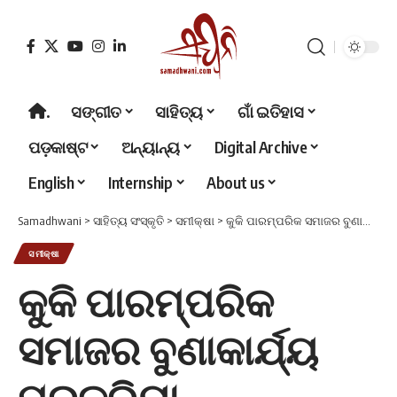
.
ସଙ୍ଗୀତ
ସାହିତ୍ୟ
ଗାଁ ଇତିହାସ
ପଡ଼କାଷ୍ଟ
ଅନ୍ୟାନ୍ୟ
Digital Archive
English
Internship
About us
Samadhwani
>
ସାହିତ୍ୟ ସଂସ୍କୃତି
>
ସମୀକ୍ଷା
>
କୁକି ପାରମ୍ପରିକ ସମାଜର ବୁଣାକାର୍ଯ୍ୟ ପ୍ରକ୍ରିୟା
ସମୀକ୍ଷା
କୁକି ପାରମ୍ପରିକ
ସମାଜର ବୁଣାକାର୍ଯ୍ୟ