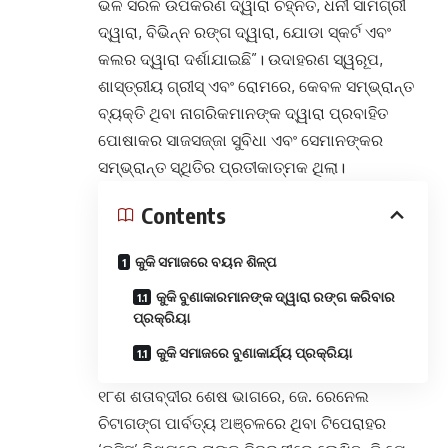
ଭଳି ସରଳ ଉପକରଣ ଦ୍ୱାରା ଚିହ୍ନିତ, ଧନୀ ସାମଗ୍ରୀ
ଦ୍ୱାରା, ବିଭିନ୍ନ ରଙ୍ଗ ଦ୍ୱାରା, ଯୋଡା ସ୍କର୍ଟ ଏବଂ
କଲର ଦ୍ୱାରା ଦର୍ଶାଯାଇଛି”। ଉଦାହରଣ ସ୍ୱରୂପ,
ଶାସ୍ତ୍ରୀୟ ଗ୍ରୀସ୍ ଏବଂ ରୋମରେ, କେବଳ ସମ୍ଭ୍ରାନ୍ତ
ବ୍ୟକ୍ତି ଥିବା ନାଗରିକମାନଙ୍କ ଦ୍ୱାରା ପ୍ରବାହିତ
ପୋଷାକର ସାଜସଜ୍ଜା ସୁବିଧା ଏବଂ ସେମାନଙ୍କର
ସମ୍ଭ୍ରାନ୍ତ ସ୍ଥିତିର ପ୍ରତୀକାତ୍ମକ ଥିଲା।
Contents
କୁକି ସମାଜରେ ବୟନ ଶିଳ୍ପ
କୁକି ବୁଣାକାରମାନଙ୍କ ଦ୍ୱାରା ରଙ୍ଗ କରିବାର
ପ୍ରକ୍ରିୟା
କୁକି ସମାଜରେ ବୁଣାକାର୍ଯ୍ୟ ପ୍ରକ୍ରିୟା
୧୮ଶ ଶତାବ୍ଦୀର ଶେଷ ଭାଗରେ, ଜେ. ରେନେଲ
ଚିଟାଗଙ୍ଗ ପାର୍ବତ୍ୟ ଅଞ୍ଚଳରେ ଥିବା ଟିପେରାହର