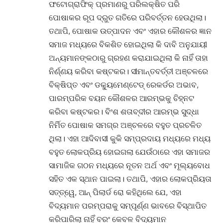
ଫଟୋଗ୍ରାଫିକ୍ ପ୍ରମାଣରୁ ପରିଲକ୍ଷିତ ପରି
ପୋଷାକର ରୂପ ଦ୍ରୁତ ଗତିରେ ପରିବର୍ତ୍ତନ ହେଉଥିଲା।
ତଥାପି, ପୋଷାକ ଉତ୍ପାଦନ ଏବଂ ଏହାର କୌଶଳର ଜ୍ଞାନ
ସମାଜ ମଧ୍ୟରେ ବିକଶିତ ହୋଇଥିଲା କି ଦାବି ଅନୁଯାୟୀ
ଅନ୍ୟମାନଙ୍କଠାରୁ ଗ୍ରହଣ କରାଯାଇଥିଲା କି ନାହିଁ ତାହା
ନିର୍ଣ୍ଣୟ କରିବା କଷ୍ଟକର। ସୀମାନ୍ତବର୍ତ୍ତୀ ଅଞ୍ଚଳରେ
ବିକ୍ଷିପ୍ତ ଏବଂ ଡକ୍ୟୁମେଣ୍ଟେଡ୍ ରେକର୍ଡର ଅଭାବ,
ପାରମ୍ପରିକ ବୟନ କୌଶଳର ଆରମ୍ଭକୁ ଚିହ୍ନଟ
କରିବା କଷ୍ଟକର। ବିଂଶ ଶତାବ୍ଦୀର ଆରମ୍ଭ ସୁଦ୍ଧା
ନିର୍ମିତ ପୋଷାକ ସମଗ୍ର ଅଞ୍ଚଳରେ ବହୁତ ପ୍ରଚଳିତ
ଥିଲା। ଏହା ଆଦିବାସୀ କୁକି ସମ୍ପ୍ରଦାୟ ମଧ୍ୟରେ ମଧ୍ୟ
ବହୁତ ଲୋକପ୍ରିୟ ହୋଇଗଲା ଯେଉଁଠାରେ ଏହା ସମାଜର
ସାମାଜିକ ଗଠନ ମଧ୍ୟରେ ନୂତନ ଅର୍ଥ ଏବଂ ମୂଲ୍ୟବୋଧ
ସହିତ ଏକ ସ୍ଥାନ ପାଇଲା। ତଥାପି, ଏହାର ଲୋକପ୍ରିୟତା
ସତ୍ତ୍ୱେ, ଆନ୍ ପିଲାର୍ଡ ରୋ କହିଥିଲେ ଯେ, ଏହା
ବିଦ୍ୟମାନ ପରମ୍ପରାକୁ ସମ୍ପୂର୍ଣ୍ଣ ଭାବରେ ବିସ୍ଥାପିତ
କରିପାରିଲା ନାହିଁ ବରଂ କେବଳ ବିଦ୍ୟମାନ