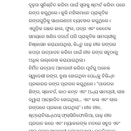
ଦୃଢ଼ତା ସୁନିଶ୍ଚିତ କରିବା ପାଇଁ ସୂତାକୁ ଷ୍ଟାର୍ଚ କରିବା ପରେ
ରଙ୍ଗ କରୁଥିଲେ। କୁକି ମହିଳାମାନେ ପ୍ରାକୃତିକ
ରଙ୍ଗଗୁଡ଼ିକୁ ସାଧାରଣତଃ ବ୍ୟବହାର କରୁଥିଲେ।
ଏଗୁଡ଼ିକ ଗଛର ଛାଲ, ଫୁଲ, ପତ୍ର ଏବଂ କେତେକ
ସମୟରେ ଖଣିଜ ପଦାର୍ଥ ପରି ପ୍ରାକୃତିକ ସାମଗ୍ରୀରୁ
ନିଷ୍କାସନ କରାଯାଉଥିଲା, କିନ୍ତୁ ଗାଢ଼ ନୀଳ ରଙ୍ଗର
କପଡ଼ା ଉତ୍ପାଦନ କରିବା ପାଇଁ ନୀଳ ରଙ୍ଗ ସବୁଠାରୁ
ଅଧିକ ଉଲ୍ଲେଖ କରାଯାଇଥିଲା।
ନିର୍ମିତ ଉତ୍ପାଦ ଆମଦାନୀ କରିବା ପୂର୍ବରୁ ଅନେକ
ସ୍ୱଦେଶୀ ରଙ୍ଗ, ବୁଣା ହୋଇଥିବା ପୋନ୍‌କୁ ବିଭିନ୍ନ
ପ୍ରକାରର ରଙ୍ଗ ପ୍ରଦାନ କରୁଥିଲେ। “ପାଉଡର
ଶିଙ୍ଗ, ସ୍କାବର୍ଡ, କାଠ କମ୍ବ ଏବଂ ଅନ୍ୟ ସାମଗ୍ରୀ, ଲାଖ
ଦ୍ୱାରା ଆଚ୍ଛାଦିତ ହୋଇଥିଲା… ଏବଂ କଳା ଏବଂ ଲାଲ
ରଙ୍ଗରେ ପ୍ରକାଶ ପାଇଥିଲା”। ନୀଳ ନୀଳ,
ଷ୍ଟ୍ରୋବିଲାନ୍ଥେସ୍ ଫ୍ଲାସିଡିଫୋଲିଆ, ଗାଢ଼ ନୀଳ
ପ୍ରଦାନ କରେ ଏବଂ ମ୍ୟାକଲଙ୍କ ମତରେ ସବୁଜ ଏବଂ