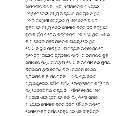
ସାମଗ୍ରୀର କପଡ଼ା, ଏବଂ ଧନୀମାନଙ୍କ ମଧ୍ୟରେ
ଏମ୍ବ୍ରୋଡେରୀ ମଧ୍ୟ ଅତ୍ୟନ୍ତ ମୂଲ୍ୟବାନ ଥିଲା।
ଏହାର ପଡ଼ୋଶୀ ସମ୍ପ୍ରଦାୟ ଏବଂ ଜନଜାତି ପରି,
କୁକିମାନେ ମଧ୍ୟ ନିଜର ପୋଷାକ ଉତ୍ପାଦନ କରୁଥିଲେ।
ବୁଣାକାର୍ଯ୍ୟ ଘରୋଇ କର୍ତ୍ତବ୍ୟର ଏକ ଅଂଶ ଥିଲା, ଏହାର
କାମ କେବଳ ମହିଳାମାନଙ୍କ ଦାୟିତ୍ୱରେ ଥିଲା।
ପୋଷାକ ବୁଣାଯାଉଥିଲା, ବାଣିଜ୍ୟିକ ଉଦ୍ଦେଶ୍ୟରେ
ନୁହେଁ ବରଂ ଘରୋଇ ବ୍ୟବହାର ପାଇଁ। ପାରମ୍ପରିକ କୁକି
ସମାଜରେ ପିନ୍ଧାଯାଉଥିବା ପୋଷାକ ଉତ୍ପାଦନର ମୁଖ୍ୟ
ଉପକରଣ ଥିଲା ଲୋଇନ୍ ତାଳ। ପଶ୍ଚିମ ଦେଶର
ପ୍ରାରମ୍ଭିକ କାର୍ଯ୍ୟଗୁଡ଼ିକ – ଏ.ଜି. ମ୍ୟାକକଲ୍,
ମ୍ୟାକକୁଲୋଚ୍, ଲୌରା ହାର୍ଡିନ୍, ଲେଫ୍ଟନାଣ୍ଟ କର୍ଣ୍ଣେଲ
ଜନ୍ ଶେକ୍ସପିଅର ଇତ୍ୟାଦି – ଔପନିବେଶିକ ଏବଂ
ମିଶନାରୀ ଏଜେଣ୍ଟମାନେ କୁକି-ଚିନ୍-ମିଜୋ ସମାଜ
ମଧ୍ୟରେ ପୋଷାକ ଉତ୍ପାଦନର କୌଶଳ ଉପରେ
ସେମାନଙ୍କର ପର୍ଯ୍ୟବେକ୍ଷଣର ଏକ ସଂକ୍ଷିପ୍ତ