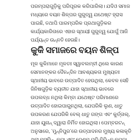
ପରମ୍ପରାଗୁଡ଼ିକୁ ପରିପୂରକ କରିପାରିଲା। ଯଦିଓ ସମାଜ
ମଧ୍ୟରେ ବୟନ ଶିଳ୍ପର ଗୁରୁତ୍ୱ ଯଥେଷ୍ଟ ହ୍ରାସ
ପାଇଛି, ତଥାପି ପାରମ୍ପରିକ ପ୍ରଥାଗୁଡ଼ିକର
କାର୍ଯ୍ୟକାରିତାରେ ଏହାର ସ୍ଥାୟୀ ଗୁରୁତ୍ୱ ଯୋଗୁଁ ଆଜି
ପର୍ଯ୍ୟନ୍ତ ଉନ୍ନତି ହେଉଛି।
କୁକି ସମାଜରେ ବୟନ ଶିଳ୍ପ
ମୂଳ କୁକିମାନେ ମୂଳତଃ ସ୍ୱାବଲମ୍ବୀ ଥିଲେ କାରଣ
ସେମାନଙ୍କର ଦୈନନ୍ଦିନ ଆବଶ୍ୟକତା ମୁଖ୍ୟତଃ
ସ୍ଥାନୀୟ ଭାବରେ ଉତ୍ପାଦିତ ହେଉଥିଲା, କେବଳ ସେହି
ଜିନିଷଗୁଡ଼ିକ ବ୍ୟତୀତ ଯାହା ସ୍ଥାନୀୟ ଭାବରେ
ଉପଲବ୍ଧ ନଥିଲା କିମ୍ବା ଯଥେଷ୍ଟ ପରିମାଣରେ
ଉତ୍ପାଦିତ ହୋଇପାରୁନଥିଲା, ଯେପରିକି ଲୁଣ, ଧାତୁ
ଉପକରଣ ଯେପରିକି ବେଲ୍ ଧାତୁ ଗଙ୍ଗ ଏବଂ କୁର୍ତ୍ତାଲ୍,
ଯାହା ୟୁନାନ୍ ଦ୍ୱାରା ନିର୍ମିତ ହୋଇଥିଲା। ପେମ୍ବରଟନ୍
ଅନୁସାରେ, ‘ମୁନ୍ନିପୁର’ରେ ଉତ୍ପାଦନର ମୁଖ୍ୟ କଳାକୃତି
ଥିଲା ମସଲିନ୍, କପା ଏବଂ ରେଶମ ପରି ବିଭିନ୍ନ କପଡ଼ା