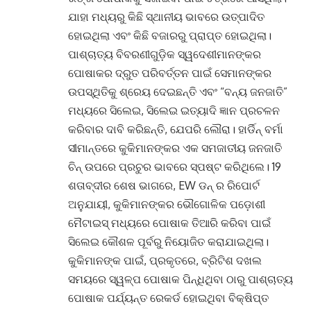
ଯାହା ମଧ୍ୟରୁ କିଛି ସ୍ଥାନୀୟ ଭାବରେ ଉତ୍ପାଦିତ
ହୋଇଥିଲା ଏବଂ କିଛି ବଜାରରୁ ପ୍ରାପ୍ତ ହୋଇଥିଲା।
ପାଶ୍ଚାତ୍ୟ ବିବରଣୀଗୁଡ଼ିକ ସ୍ୱଦେଶୀମାନଙ୍କର
ପୋଷାକର ଦ୍ରୁତ ପରିବର୍ତ୍ତନ ପାଇଁ ସେମାନଙ୍କର
ଉପସ୍ଥିତିକୁ ଶ୍ରେୟ ଦେଇଛନ୍ତି ଏବଂ “ବନ୍ୟ ଜନଜାତି”
ମଧ୍ୟରେ ସିଲେଇ, ସିଲେଇ ଇତ୍ୟାଦି ଜ୍ଞାନ ପ୍ରଚଳନ
କରିବାର ଦାବି କରିଛନ୍ତି, ଯେପରି ଲୌରା। ହାର୍ଡିନ୍ ବର୍ମା
ସୀମାନ୍ତରେ କୁକିମାନଙ୍କର ଏକ ସମଜାତୀୟ ଜନଜାତି
ଚିନ୍ ଉପରେ ପ୍ରଚୁର ଭାବରେ ସ୍ପଷ୍ଟ କରିଥିଲେ। 19
ଶତାବ୍ଦୀର ଶେଷ ଭାଗରେ, EW ଡନ୍ ର ରିପୋର୍ଟ
ଅନୁଯାୟୀ, କୁକିମାନଙ୍କର ଭୌଗୋଳିକ ପଡ଼ୋଶୀ
ମୈଟାଇସ୍ ମଧ୍ୟରେ ପୋଷାକ ତିଆରି କରିବା ପାଇଁ
ସିଲେଇ କୌଶଳ ପୂର୍ବରୁ ନିୟୋଜିତ କରାଯାଇଥିଲା।
କୁକିମାନଙ୍କ ପାଇଁ, ପ୍ରକୃତରେ, ବ୍ରିଟିଶ ଦଖଲ
ସମୟରେ ସ୍ୱଳ୍ପ ପୋଷାକ ପିନ୍ଧିଥିବା ଠାରୁ ପାଶ୍ଚାତ୍ୟ
ପୋଷାକ ପର୍ଯ୍ୟନ୍ତ ରେକର୍ଡ ହୋଇଥିବା ବିକ୍ଷିପ୍ତ