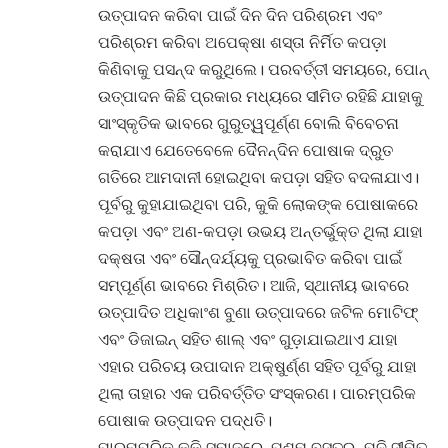
ଉତ୍ପାଦନ କରିବା ପାଇଁ ଦିନ ଦିନ ପରିଶ୍ରମ ଏବଂ
ପରିଶ୍ରମ କରିବା ଅପେକ୍ଷା ଶସ୍ତା ନିର୍ମିତ କପଡ଼ା
କିଣିବାକୁ ପସନ୍ଦ କରୁଥିଲେ। ପରବର୍ତ୍ତୀ ସମୟରେ, ପୋନ୍
ଉତ୍ପାଦନ କିଛି ପ୍ରକାର ମଧ୍ୟରେ ସୀମିତ ରହିଛି ଯାହାକୁ
ସାଂସ୍କୃତିକ ଭାବରେ ଗୁରୁତ୍ୱପୂର୍ଣ୍ଣ ବୋଲି ବିବେଚନା
କରାଯାଏ ଯେତେବେଳେ ଦୈନନ୍ଦିନ ପୋଷାକ ଦ୍ରୁତ
ଗତିରେ ଆମଦାନୀ ହୋଇଥିବା କପଡ଼ା ସହିତ ବଦଳାଯାଏ।
ପୂର୍ବରୁ କୁହାଯାଇଥିବା ପରି, କୁକି ଲୋକଙ୍କ ପୋଷାକରେ
କପଡ଼ା ଏବଂ ଅଣ-କପଡ଼ା ଉଭୟ ଅନ୍ତର୍ଭୁକ୍ତ ଥିଲା ଯାହା
ଦକ୍ଷତା ଏବଂ ସୌନ୍ଦର୍ଯ୍ୟକୁ ପ୍ରଭାବିତ କରିବା ପାଇଁ
ସମ୍ପୂର୍ଣ୍ଣ ଭାବରେ ମିଶ୍ରିତ। ଆଜି, ସ୍ଥାନୀୟ ଭାବରେ
ଉତ୍ପାଦିତ ଅଧିକାଂଶ ବୁଣା ଉତ୍ପାଦରେ ଜଟିଳ ମୋଟିଫ୍
ଏବଂ ଡିଜାଇନ୍ ସହିତ ଶାଲ୍ ଏବଂ ଗୁଡ଼ାଯାଇଥାଏ ଯାହା
ଏହାର ପରିଚୟ ଉପାଦାନ ଅକ୍ଷୁର୍ଣ୍ଣ ସହିତ ପୂର୍ବରୁ ଯାହା
ଥିଲା ତାହାର ଏକ ପରିବର୍ତ୍ତିତ ସଂସ୍କରଣ। ପାରମ୍ପରିକ
ପୋଷାକ ଉତ୍ପାଦନ ପଦ୍ଧତି।
ପାରମ୍ପରିକ କୁକି ସମାଜରେ, ପଶମ ବସ୍ତ୍ର, ଯଦି ସୀମିତ