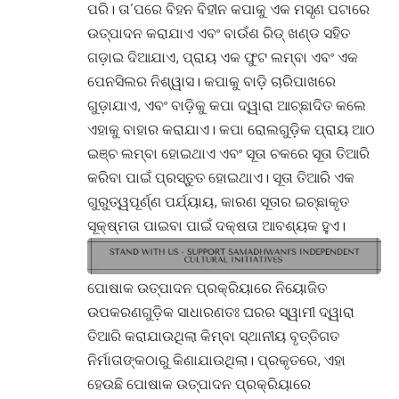
ପରି। ତା’ପରେ ବିହନ ବିହୀନ କପାକୁ ଏକ ମସୃଣ ପଟାରେ
ଉତ୍ପାଦନ କରାଯାଏ ଏବଂ ବାଉଁଶ ରିଡ୍ ଖଣ୍ଡ ସହିତ
ଗଡ଼ାଇ ଦିଆଯାଏ, ପ୍ରାୟ ଏକ ଫୁଟ ଲମ୍ବା ଏବଂ ଏକ
ପେନସିଲର ନିଶ୍ୱାସ। କପାକୁ ବାଡ଼ି ଚାରିପାଖରେ
ଗୁଡ଼ାଯାଏ, ଏବଂ ବାଡ଼ିକୁ କପା ଦ୍ୱାରା ଆଚ୍ଛାଦିତ କଲେ
ଏହାକୁ ବାହାର କରାଯାଏ। କପା ରୋଲଗୁଡ଼ିକ ପ୍ରାୟ ଆଠ
ଇଞ୍ଚ ଲମ୍ବା ହୋଇଥାଏ ଏବଂ ସୂତା ଚକରେ ସୂତା ତିଆରି
କରିବା ପାଇଁ ପ୍ରସ୍ତୁତ ହୋଇଥାଏ। ସୂତା ତିଆରି ଏକ
ଗୁରୁତ୍ୱପୂର୍ଣ୍ଣ ପର୍ଯ୍ୟାୟ, କାରଣ ସୂତାର ଇଚ୍ଛାକୃତ
ସୂକ୍ଷ୍ମତା ପାଇବା ପାଇଁ ଦକ୍ଷତା ଆବଶ୍ୟକ ହୁଏ।
ପୋଷାକ ଉତ୍ପାଦନ ପ୍ରକ୍ରିୟାରେ ନିୟୋଜିତ
ଉପକରଣଗୁଡ଼ିକ ସାଧାରଣତଃ ଘରର ସ୍ୱାମୀ ଦ୍ୱାରା
ତିଆରି କରାଯାଉଥିଲା କିମ୍ବା ସ୍ଥାନୀୟ ବୃତ୍ତିଗତ
ନିର୍ମାତାଙ୍କଠାରୁ କିଣାଯାଉଥିଲା। ପ୍ରକୃତରେ, ଏହା
ହେଉଛି ପୋଷାକ ଉତ୍ପାଦନ ପ୍ରକ୍ରିୟାରେ