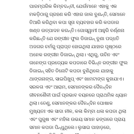
ପାରମ୍ପରିକ କିମ୍ବଦନ୍ତୀ, ଯେଉଁମାନେ ଏହାକୁ ଏକ
ମକଡ଼ିଠାରୁ ଗ୍ରହଣ କରି ଏହାର ଜାଲ ବୁଣନ୍ତି, ସେମାନେ
ତିଆରି କରିଥିବା କପା ସୂତା ବ୍ୟବହାର କରି କପଡାର
ଖଣ୍ଡ ଉତ୍ପାଦନ କରନ୍ତି। ଗୋସ୍ୱାମୀ ଆହୁରି ବର୍ଣ୍ଣନା
କରିଛନ୍ତି ଯେ ରଙ୍ଗୀନ ଫୁଲ ଡିଜାଇନ୍ ବୁଣା ପଦ୍ଧତି
ଅଜଗର ଚର୍ମରୁ ପ୍ରାପ୍ତ ହୋଇଥିଲା ଯାହାର ପୃଷ୍ଠରେ
ଅନେକ ରଙ୍ଗୀନ ଡିଜାଇନ୍ ଥିଲା। ଏଥିରୁ, ତାଚିନ ଏବଂ
ତାନେଙ୍ଗ ପ୍ରତ୍ୟେକ କପଡାରେ ବିଭିନ୍ନ ରଙ୍ଗୀନ ଫୁଲ
ଡିଜାଇନ୍ ସହିତ ତିନୋଟି କପଡା ବୁଣିଥିଲେ ଯାହାକୁ
ଥାଙ୍ଗନାଙ୍ଗ, ସାଇପିଖୁପ୍ ଏବଂ ଖାମଟାଙ୍ଗ କୁହାଯାଏ।
ସରଳତା ଏବଂ ଆରାମ, ସେମାନଙ୍କର ଦୈନନ୍ଦିନ
ଜୀବନଶୈଳୀ ପାଇଁ ପ୍ରଭାବ ବୟନରେ ପ୍ରାଥମିକ ଧ୍ୟାନ
ଥିଲା। ତେଣୁ, ସେମାନଙ୍କର ଦୈନନ୍ଦିନ ପୋଷାକ
ମୁଖ୍ୟତଃ ଏକ ସାଦା ନୀଳ, କଳା କିମ୍ବା ଧଳା କପଡା ଥିଲା
ଏବଂ ପୁରୁଷ ଏବଂ ମହିଳା ଉଭୟ ସମାନ ଢଙ୍ଗରେ ପ୍ରାୟ
ସମାନ କପଡା ପିନ୍ଧୁଥିଲେ। ଲୁସାଇ ପାହାଡ଼ରେ,