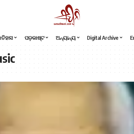
ଇତିହାସ
ପଡ଼କାଷ୍ଟ
ଅନ୍ୟାନ୍ୟ
Digital Archive
E
sic