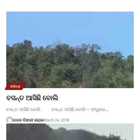
ସାହିତ୍ୟ
ବସନ୍ତ ଆସିଛି ବୋଲି
ବସନ୍ତ ଆସିଛି ବୋଲି ବସନ୍ତ ଆସିଛି ବୋଲି – ଫଗୁଣର…
ଗଗନ ବିହାରୀ ନାୟକ
March 24, 2018