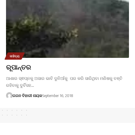
ସାହିତ୍ୟ
ରୂପାନ୍ତର
ଆଶାର ସ୍ଵପ୍ନକୁ ଅସାର ଭାବି ଦୁନିଆଁକୁ ପର କରି ସାରିଥିବା ମଣିଷକୁ ବଞ୍ଚି
ରହିବାକୁ ଦୁର୍ବିସହ…
ଗଗନ ବିହାରୀ ନାୟକ
September 16, 2018