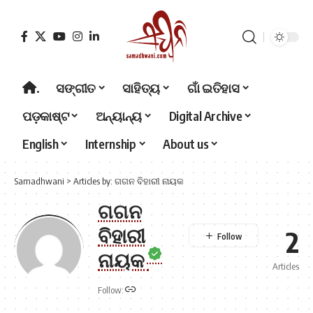
.
ସଙ୍ଗୀତ
ସାହିତ୍ୟ
ଗାଁ ଇତିହାସ
ପଡ଼କାଷ୍ଟ
ଅନ୍ୟାନ୍ୟ
Digital Archive
English
Internship
About us
Samadhwani
>
Articles by: ଗଗନ ବିହାରୀ ନାୟକ
ଗଗନ
ବିହାରୀ
2
ନାୟକ
Articles
Follow: