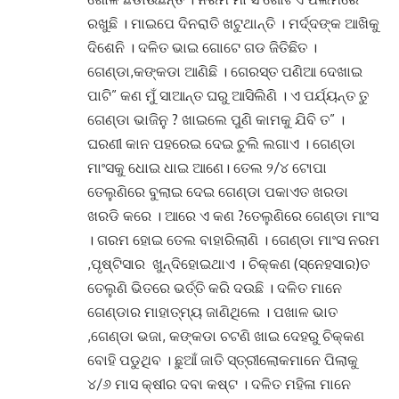
ରଖୁଛି । ମାଇପେ ଦିନରାତି ଖଟୁଥାନ୍ତି । ମର୍ଦ୍ଦଙ୍କ ଆଖିକୁ
ଦିଶେନି । ଦଳିତ ଭାଇ ଗୋଟେ ଗଡ ଜିତିଛିତ ।
ଗେଣ୍ଡା,କଙ୍କଡା ଆଣିଛି । ଗେରସ୍ତ ପଣିଆ ଦେଖାଇ
ପାଟି” କଣ ମୁଁ ସାଆନ୍ତ ଘରୁ ଆସିଲିଣି । ଏ ପର୍ଯ୍ୟନ୍ତ ତୁ
ଗେଣ୍ଡା ଭାଜିନୁ ? ଖାଇଲେ ପୁଣି କାମକୁ ଯିବି ତ” ।
ଘରଣୀ କାନ ପହରେଇ ଦେଇ ଚୁଲି ଲଗାଏ । ଗେଣ୍ଡା
ମାଂସକୁ ଧୋଇ ଧାଇ ଆଣେ। ତେଲ ୨/୪ ଟୋପା
ତେଲୁଣିରେ ବୁଲାଇ ଦେଇ ଗେଣ୍ଡା ପକାଏତ ଖରଡା
ଖରଡି କରେ । ଆରେ ଏ କଣ ?ତେଲୁଣିରେ ଗେଣ୍ଡା ମାଂସ
। ଗରମ ହୋଇ ତେଲ ବାହାରିଲାଣି । ଗେଣ୍ଡା ମାଂସ ନରମ
,ପୃଷ୍ଟିସାର ଖୁନ୍ଦିହୋଇଥାଏ । ଚିକ୍କଣ (ସ୍ନେହସାର)ତ
ତେଲୁଣି ଭିତରେ ଭର୍ତ୍ତି କରି ଦଉଛି । ଦଳିତ ମାନେ
ଗେଣ୍ଡାର ମାହାତ୍ମ୍ୟ ଜାଣିଥିଲେ । ପଖାଳ ଭାତ
,ଗେଣ୍ଡା ଭଜା, କଙ୍କଡା ଚଟଣି ଖାଇ ଦେହରୁ ଚିକ୍କଣ
ବୋହି ପଡୁଥିବ । ଛୁଆଁ ଜାତି ସ୍ତ୍ରୀଲୋକମାନେ ପିଲାକୁ
୪/୬ ମାସ କ୍ଷୀର ଦବା କଷ୍ଟ । ଦଳିତ ମହିଳା ମାନେ