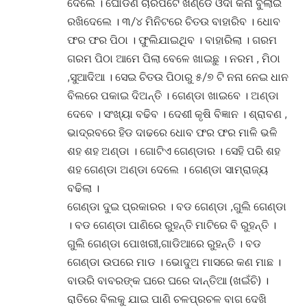
ଦେଲେ । ଘୋଡଣି ଚାରିପଟେ ଖଣ୍ଡେ ଓଦା କନା ବୁଲାଇ
ରଖିଦେଲେ । ୩/୪ ମିନିଟରେ ଚିତଉ ବାହାରିବ । ଧୋବ
ଫର ଫର ପିଠା । ଫୁଲିଯାଇଥିବ । ବାହାରିଲା । ଗରମ
ଗରମ ପିଠା ଆମେ ପିଲା ବେଳେ ଖାଇଛୁ । ନରମ , ମିଠା
,ସୁଆଦିଆ । ସେଇ ଚିତଉ ପିଠାରୁ ୫/୭ ଟି ନନା ନେଇ ଧାନ
ବିଲରେ ପକାଇ ଦିଅନ୍ତି । ଗେଣ୍ଡା ଖାଇବେ । ଅଣ୍ଡା
ଦେବେ । ସଂଖ୍ୟା ବଢିବ । ଦେଶୀ କୃଷି ବିଜ୍ଞାନ । ଶ୍ରାବଣ ,
ଭାଦ୍ରବରେ ହିଡ ଦାଢରେ ଧୋବ ଫର ଫର ମାଳି ଭଳି
ଶହ ଶହ ଅଣ୍ଡା । ଗୋଟିଏ ଗେଣ୍ଡାର । ସେହି ପରି ଶହ
ଶହ ଗେଣ୍ଡା ଅଣ୍ଡା ଦେଲେ । ଗେଣ୍ଡା ସାମ୍ରାଜ୍ୟ
ବଢିଲା ।
ଗେଣ୍ଡା ଦୁଇ ପ୍ରକାରର । ବଡ ଗେଣ୍ଡା ,ଗୁଲି ଗେଣ୍ଡା
। ବଡ ଗେଣ୍ଡା ପାଣିରେ ରୁହନ୍ତି ମାଟିରେ ବି ରୁହନ୍ତି ।
ଗୁଲି ଗେଣ୍ଡା ପୋଖରୀ,ଗାଡିଆରେ ରୁହନ୍ତି । ବଡ
ଗେଣ୍ଡା ଉପରେ ମାଡ । ଭୋଦୁଅ ମାସରେ କଣ ମାଛ ।
ବାଉରି ବାବରଙ୍କ ଘରେ ଘରେ ଦାନ୍ତିଆ (ଖଇଁଚି) ।
ରାତିରେ ବିଲକୁ ଯାଇ ପାଣି ଚଳପ୍ରଚଳ ବାଗ ଦେଖି