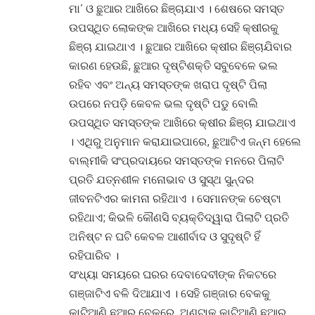
ମା’ ଓ ଛୁଆର ଆଖିରେ ଛିଞ୍ଚାଯାଏ । ଶେଷରେ ସମସ୍ତ
ଉପସ୍ଥିତ ଲୋକଙ୍କ ଆଖିରେ ମଧ୍ୟ ସେହି କ୍ଷୀରକୁ
ଛିଞ୍ଚା ଯାଇଥାଏ । ଛୁଆର ଆଖିରେ କ୍ଷୀର ଛିଞ୍ଚାଯିବାର
କାରଣ ହେଉଛି, ଛୁଆର ଦୃଷ୍ଟିଶକ୍ତି ସବୁବେଳେ ଭଲ
ରହିବ ଏବଂ ଅନ୍ୟ ସମସ୍ତଙ୍କ ଖରାପ ଦୃଷ୍ଟି ପିଲା
ଉପରେ ନପଡ଼ି କେବଳ ଭଲ ଦୃଷ୍ଟି ପଡୁ ବୋଲି
ଉପସ୍ଥିତ ସମସ୍ତଙ୍କ ଆଖିରେ କ୍ଷୀର ଛିଞ୍ଚା ଯାଇଥାଏ
। ଏଥିରୁ ଅନୁମାନ କରାଯାଇପାରେ, ଛୁଆଟିଏ ଜନ୍ମ ହେଲେ
ବାଲ୍ମୀକି ସଂପ୍ରଦାୟରେ ସମସ୍ତଙ୍କ ମନରେ ପିଲାଟି
ପ୍ରତି ଯତ୍ନଶୀଳ ମନୋଭାବ ଓ ସୁସ୍ଥ ସୁନ୍ଦର
ଜୀବନଟିଏର କାମନା ରହିଥାଏ । ସେମାନଙ୍କ ଚେଷ୍ଟା
ରହିଥାଏ; କିଭଳି କୌଣସି ବ୍ୟକ୍ତିଦ୍ୱାରା ପିଲାଟି ପ୍ରତି
ଅନିଷ୍ଟ ନ ଘଟି କେବଳ ଆଶୀର୍ବାଦ ଓ ସୁଦୃଷ୍ଟି ହିଁ
ରହିପାରିବ ।
ସଂଧ୍ୟା ସମୟରେ ଘରର ଦେବାଦେବୀଙ୍କ ନିକଟରେ
ଗଞ୍ଜାଟିଏ ବଳି ଦିଆଯାଏ । ସେହି ଗଞ୍ଜାର ବେକକୁ
କାଟିଆଣି ଛୁଆର ବେକରେ, ଅଣ୍ଟାକୁ କାଟିଆଣି ଛୁଆର