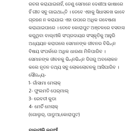
ରଚନା କରାଯାଇନାହିଁ, ତେଣୁ ସେମାନେ ଦେଶୀଆ ଭାଷାରେ
ହିଁ ଗୀତ ସବୁ ଗାଇଥାନ୍ତି । ତେବେ ଏହାକୁ ସିଧାସଳଖ ଭାବେ
ଗ୍ରହଣ ନ କରାଯାଇ ଏହା ଉପରେ ଅଧିକ ଗବେଷଣା
କରାଯାଇପାରେ । ତେବେ କୋରାପୁଟ ଅଞ୍ଚଳରେ ବସବାସ
କରୁଥିବା ବାଲ୍ମୀକି ସଂପ୍ରଦାୟର ସଂସ୍କୃତିକୁ ଆହୁରି
ଅଧ୍ୟୟନ କରାଗଲେ ସେମାନଙ୍କ ଜୀବନର ବିଭିନ୍ନ
ବିଷୟ ସଂପର୍କରେ ଅଧିକ ଧାରଣା ମିଳିପାରିବ ।
ସେମାନଙ୍କ ଜୀବନକୁ ଭିନ୍ନଭିନ୍ନ ଦିଗରୁ ଅବଲୋକନ
କଲେ ନୂତନ ତଥ୍ୟ ସବୁ ଲୋକଲୋଚନକୁ ଆସିପାରିବ ।
ସୌଜନ୍ୟ-
1- ଗାଁସାମା ମେଲାକ୍‌
2- ଫୁଲମତି ପେର୍‌ମାଲ୍‌
3- ରେବତୀ କୁଡା
4- ମେର୍ଚି ମେଲାକ୍‌
(ଗୋଲୁର୍‌, ପାଡୁଆ,କୋରାପୁଟ)
ବାଲ୍ମୀକି
କରୁଆଁ