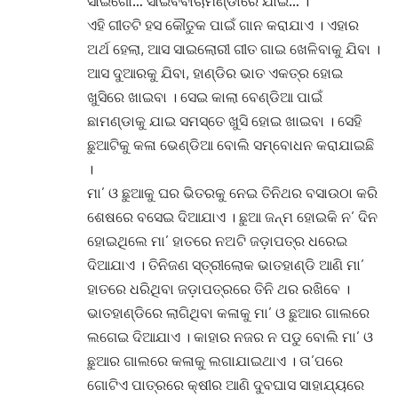
ସାଇଗୋ… ସାଇବିବାଚାମଣ୍ଡାରେ ଯାଇଁ… ।”
ଏହି ଗୀତଟି ହସ କୌତୁକ ପାଇଁ ଗାନ କରାଯାଏ । ଏହାର
ଅର୍ଥ ହେଲା, ଆସ ସାଇଲୋରୀ ଗୀତ ଗାଇ ଖେଳିବାକୁ ଯିବା ।
ଆସ ଦୁଆରକୁ ଯିବା, ହାଣ୍ଡିର ଭାତ ଏକତ୍ର ହୋଇ
ଖୁସିରେ ଖାଇବା । ସେଇ କାଲା ବେଣ୍ଡିଆ ପାଇଁ
ଛାମଣ୍ଡାକୁ ଯାଇ ସମସ୍ତେ ଖୁସି ହୋଇ ଖାଇବା । ସେହି
ଛୁଆଟିକୁ କଳା ଭେଣ୍ଡିଆ ବୋଲି ସମ୍ବୋଧନ କରାଯାଇଛି
।
ମା’ ଓ ଛୁଆକୁ ଘର ଭିତରକୁ ନେଇ ତିନିଥର ବସାଉଠା କରି
ଶେଷରେ ବସେଇ ଦିଆଯାଏ । ଛୁଆ ଜନ୍ମ ହୋଇକି ନ’ ଦିନ
ହୋଇଥିଲେ ମା’ ହାତରେ ନଅଟି ଜଡ଼ାପତ୍ର ଧରେଇ
ଦିଆଯାଏ । ତିନିଜଣ ସ୍ତ୍ରୀଲୋକ ଭାତହାଣ୍ଡି ଆଣି ମା’
ହାତରେ ଧରିଥିବା ଜଡ଼ାପତ୍ରରେ ତିନି ଥର ରଖିବେ ।
ଭାତହାଣ୍ଡିରେ ଲାଗିଥିବା କଳାକୁ ମା’ ଓ ଛୁଆର ଗାଲରେ
ଲଗେଇ ଦିଆଯାଏ । କାହାର ନଜର ନ ପଡୁ ବୋଲି ମା’ ଓ
ଛୁଆର ଗାଲରେ କଳାକୁ ଲଗାଯାଇଥାଏ । ତା’ପରେ
ଗୋଟିଏ ପାତ୍ରରେ କ୍ଷୀର ଆଣି ଦୁବଘାସ ସାହାଯ୍ୟରେ