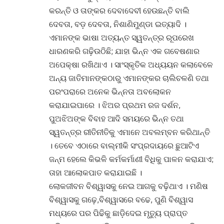
କରନ୍ତି ଓ ତାଙ୍କର ଦେବାଦେବୀ ହେଉଛନ୍ତି ବାଲି
ଦେବତା, ବଡ଼ ଦେବତା, ନିଶାଣିମୁଣ୍ଡା ଇତ୍ୟାଦି ।
ଏମାନଙ୍କ ଭାଷା ଅତ୍ୟନ୍ତ ସ୍ୱତନ୍ତ୍ର ରୂପରେଖ
ଧାରଣକରି ଗଢ଼ିଉଠିଛି; ଯାହା ଭିନ୍ନ ଏକ ଗବେଷଣାର
ଅପେକ୍ଷା ରଖିଥାଏ । ସାଂସ୍କୃତିକ ଅଧ୍ୟୟନ କଲାବେଳେ
ଅନ୍ୟ ଜାତିମାନଙ୍କଠାରୁ ଏମାନଙ୍କର ଚାଲିଚଳଣି ତଥା
ପରଂପରାରେ ଅନେକ ଭିନ୍ନତା ଅବଲୋକନ
କରାଯାଇପାରେ । ଝିଅର ପ୍ରଥମ ରଜ ଦର୍ଶନ,
ପୁଅଝିଅଙ୍କ ବିବାହ ଆଦି ସମୟରେ ଭିନ୍ନ ତଥା
ସ୍ୱତନ୍ତ୍ର ରୀତିନୀତିକୁ ଏମାନେ ଅବଲମ୍ବନ କରିଥାନ୍ତି
। ତେବେ ଏଠାରେ ବାଲ୍ମୀକି ସଂପ୍ରଦାୟରେ ଛୁଆଟିଏ
ଜନ୍ମ ହେଲେ କିଭଳି କର୍ମକର୍ମାଣୀ ବିଧିକୁ ପାଳନ କରାଯାଏ;
ତାହା ଆଲୋକପାତ କରାଯାଇଛି ।
ଲୋକଜୀବନ ବିଶ୍ୱାସକୁ ନେଇ ଆଗକୁ ବଢ଼ିଥାଏ । ମଣିଷ
ବିଶ୍ୱାସକୁ ଗଢ଼େ,ବିଶ୍ୱାସରେ ବଢେ, ପୁଣି ବିଶ୍ୱାସ
ମଧ୍ୟରେ ପର ପିଢିକୁ ଛାଡ଼ିଦେଇ ମୃତ୍ୟୁ ପ୍ରାପ୍ତ