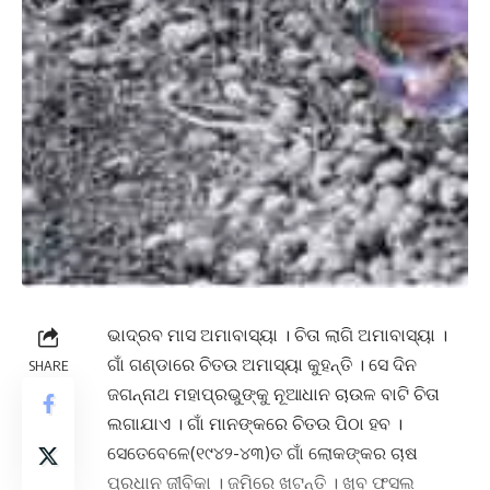
ଭାଦ୍ରବ ମାସ ଅମାବାସ୍ୟା । ଚିତା ଲାଗି ଅମାବାସ୍ୟା ।
ଗାଁ ଗଣ୍ଡାରେ ଚିତଉ ଅମାସ୍ୟା କୁହନ୍ତି । ସେ ଦିନ
SHARE
ଜଗନ୍ନାଥ ମହାପ୍ରଭୁଙ୍କୁ ନୂଆଧାନ ଚାଉଳ ବାଟି ଚିତା
ଲଗାଯାଏ । ଗାଁ ମାନଙ୍କରେ ଚିତଉ ପିଠା ହବ ।
ସେତେବେଳେ(୧୯୪୨-୪୩)ତ ଗାଁ ଲୋକଙ୍କର ଚାଷ
ପ୍ରଧାନ ଜୀବିକା । ଜମିରେ ଖଟନ୍ତି । ଖୁବ ଫସଲ