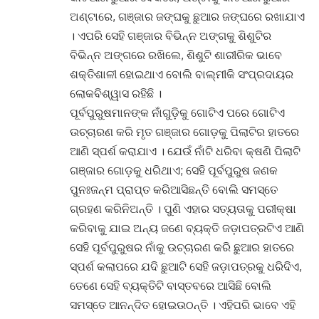
ଅଣ୍ଟାରେ, ଗଞ୍ଜାର ଜଙ୍ଘକୁ ଛୁଆର ଜଙ୍ଘରେ ରଖାଯାଏ
। ଏପରି ସେହି ଗଞ୍ଜାର ବିଭିନ୍ନ ଅଙ୍ଗକୁ ଶିଶୁଟିର
ବିଭିନ୍ନ ଅଙ୍ଗରେ ରଖିଲେ, ଶିଶୁଟି ଶାରୀରିକ ଭାବେ
ଶକ୍ତିଶାଳୀ ହୋଇଥାଏ ବୋଲି ବାଲ୍ମୀକି ସଂପ୍ରଦାୟର
ଲୋକବିଶ୍ୱାସ ରହିଛି ।
ପୂର୍ବପୁରୁଷମାନଙ୍କ ନାଁଗୁଡ଼ିକୁ ଗୋଟିଏ ପରେ ଗୋଟିଏ
ଉଚ୍ଚାରଣ କରି ମୃତ ଗଞ୍ଜାର ଗୋଡ଼କୁ ପିଲାଟିର ହାତରେ
ଆଣି ସ୍ପର୍ଶ କରାଯାଏ । ଯେଉଁ ନାଁଟି ଧରିବା କ୍ଷଣି ପିଲାଟି
ଗଞ୍ଜାର ଗୋଡ଼କୁ ଧରିଥାଏ; ସେହି ପୂର୍ବପୁରୁଷ ଜଣକ
ପୁନଃଜନ୍ମ ପ୍ରାପ୍ତ କରିଆସିଛନ୍ତି ବୋଲି ସମସ୍ତେ
ଗ୍ରହଣ କରିନିଅନ୍ତି । ପୁଣି ଏହାର ସତ୍ୟତାକୁ ପରୀକ୍ଷା
କରିବାକୁ ଯାଇ ଅନ୍ୟ ଜଣେ ବ୍ୟକ୍ତି ଜଡ଼ାପତ୍ରଟିଏ ଆଣି
ସେହି ପୂର୍ବପୁରୁଷର ନାଁକୁ ଉଚ୍ଚାରଣ କରି ଛୁଆର ହାତରେ
ସ୍ପର୍ଶ କଲାପରେ ଯଦି ଛୁଆଟି ସେହି ଜଡ଼ାପତ୍ରକୁ ଧରିଦିଏ,
ତେଣେ ସେହି ବ୍ୟକ୍ତିଟି ବାସ୍ତବରେ ଆସିଛି ବୋଲି
ସମସ୍ତେ ଆନନ୍ଦିତ ହୋଇଉଠନ୍ତି । ଏହିପରି ଭାବେ ଏହି