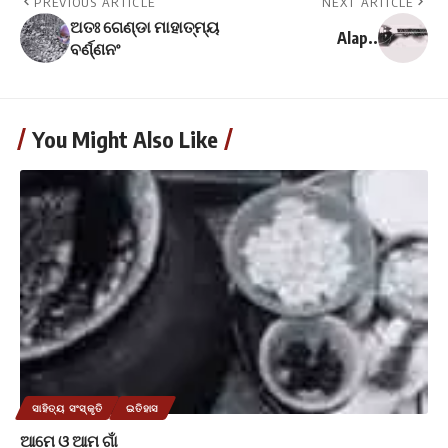
PREVIOUS ARTICLE
NEXT ARTICLE
ଅତଃ ଗେଣ୍ଡା ମାହାତ୍ମ୍ୟ
Alap..
ବର୍ଣ୍ଣନଂ
You Might Also Like
ସାହିତ୍ୟ ସଂସ୍କୃତି
ଇତିହାସ
ଆମେ ଓ ଆମ ଗାଁ