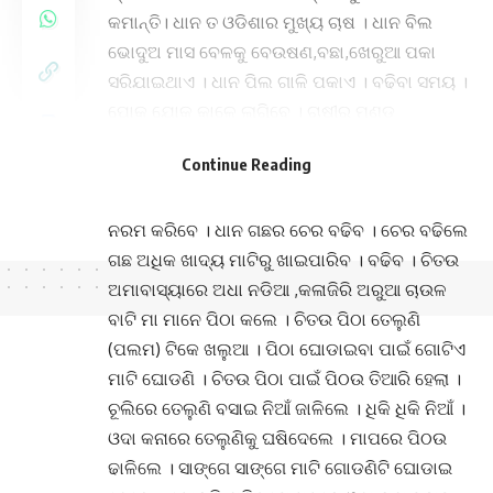
କମାନ୍ତି। ଧାନ ତ ଓଡିଶାର ମୁଖ୍ୟ ଚାଷ । ଧାନ ବିଲ
ଭୋଦୁଅ ମାସ ବେଳକୁ ବେଉଷଣ,ବଛା,ଖେରୁଆ ପକା
ସରିଯାଇଥାଏ । ଧାନ ପିଲ ଗାଳି ପକାଏ । ବଢିବା ସମୟ ।
ପୋକ ଯୋକ କାଳେ ଲାଗିବେ । ଚାଷୀର ମୁଣ୍ଡ
ଚାରିପଟରେ ବୁଦ୍ଧି । ସେ ଜାଣିଥିଲା ବିଲରେ ଗେଣ୍ଡା
Continue Reading
କଙ୍କଡା ସଂଖ୍ୟା ବଢିଲେ ସେମାନେ ପୋକ ଯୋକ
ଖାଇଯିବେ। ଓଦା ମାଟିକୁ ଗୋଡରେ ପାଟିରେ ଖୋଳି
ନରମ କରିବେ । ଧାନ ଗଛର ଚେର ବଢିବ । ଚେର ବଢିଲେ
ଗଛ ଅଧିକ ଖାଦ୍ୟ ମାଟିରୁ ଖାଇପାରିବ । ବଢିବ । ଚିତଉ
ଅମାବାସ୍ୟାରେ ଅଧା ନଡିଆ ,କଳାଜିରି ଅରୁଆ ଚାଉଳ
ବାଟି ମା ମାନେ ପିଠା କଲେ । ଚିତଉ ପିଠା ତେଲୁଣି
(ପଲମ) ଟିକେ ଖଲୁଆ । ପିଠା ଘୋଡାଇବା ପାଇଁ ଗୋଟିଏ
ମାଟି ଘୋଡଣି । ଚିତଉ ପିଠା ପାଇଁ ପିଠଉ ତିଆରି ହେଲା ।
ଚୂଲିରେ ତେଲୁଣି ବସାଇ ନିଆଁ ଜାଳିଲେ । ଧିକି ଧିକି ନିଆଁ ।
ଓଦା କନାରେ ତେଲୁଣିକୁ ଘଷିଦେଲେ । ମାପରେ ପିଠଉ
ଢାଳିଲେ । ସାଙ୍ଗେ ସାଙ୍ଗେ ମାଟି ଗୋଡଣିଟି ଘୋଡାଇ