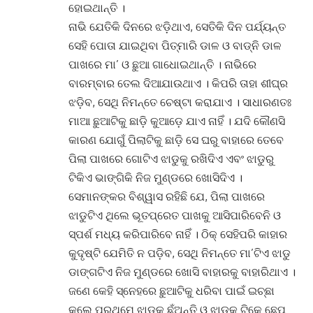
ହୋଇଥାନ୍ତି ।
ନାଭି ଯେତିକି ଦିନରେ ଝଡ଼ିଥାଏ, ସେତିକି ଦିନ ପର୍ଯ୍ୟନ୍ତ
ସେହି ପୋତା ଯାଇଥିବା ପିତ୍‌ମାରି ଡାଳ ଓ ବାଡ୍‌ନି ଡାଳ
ପାଖରେ ମା’ ଓ ଛୁଆ ଗାଧୋଇଥାନ୍ତି । ନାଭିରେ
ବାରମ୍ବାର ତେଲ ଦିଆଯାଉଥାଏ । କିପରି ତାହା ଶୀଘ୍ର
ଝଡ଼ିବ, ସେଥି ନିମନ୍ତେ ଚେଷ୍ଟା କରାଯାଏ । ସାଧାରଣତଃ
ମାଆ ଛୁଆଟିକୁ ଛାଡ଼ି କୁଆଡ଼େ ଯାଏ ନାହିଁ । ଯଦି କୌଣସି
କାରଣ ଯୋଗୁଁ ପିଲାଟିକୁ ଛାଡ଼ି ସେ ଘରୁ ବାହାରେ ତେବେ
ପିଲା ପାଖରେ ଗୋଟିଏ ଝାଡୁକୁ ରଖିଦିଏ ଏବଂ ଝାଡୁରୁ
ଟିକିଏ ଭାଙ୍ଗିକି ନିଜ ମୁଣ୍ଡରେ ଖୋସିଦିଏ ।
ସେମାନଙ୍କର ବିଶ୍ୱାସ ରହିଛି ଯେ, ପିଲା ପାଖରେ
ଝାଡୁଟିଏ ଥିଲେ ଭୂତପ୍ରେତ ପାଖକୁ ଆସିପାରିବେନି ଓ
ସ୍ପର୍ଶ ମଧ୍ୟ କରିପାରିବେ ନାହିଁ । ଠିକ୍ ସେହିପରି କାହାର
କୁଦୃଷ୍ଟି ଯେମିତି ନ ପଡ଼ିବ, ସେଥି ନିମନ୍ତେ ମା’ଟିଏ ଝାଡୁ
ଡାଙ୍ଗଟିଏ ନିଜ ମୁଣ୍ଡରେ ଖୋସି ବାହାରକୁ ବାହାରିଥାଏ ।
ଜଣେ କେହି ସ୍ନେହରେ ଛୁଆଟିକୁ ଧରିବା ପାଇଁ ଇଚ୍ଛା
କଲେ ପ୍ରଥମେ ଝାଡୁକୁ ଛୁଁଅନ୍ତି ଓ ଝାଡୁକୁ ଟିକେ ଛେପ