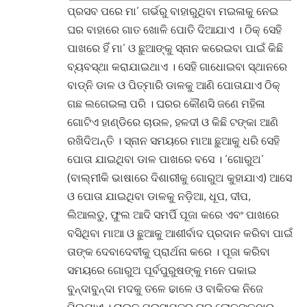
ପ୍ରସବ ପରେ ମା’ ଗର୍ଭରୁ ବାହାରୁଥିବା ମଇଳାକୁ ନେଇ
ଘର ବାହାରେ ଗାତ ଖୋଳି ପୋତି ଦିଆଯାଏ । ଠିକ୍ ସେହି
ପାଖରେ ହିଁ ମା’ ଓ ଛୁଆଙ୍କୁ ସ୍ନାନ କରେଇବା ପାଇଁ କିଛି
ବ୍ୟବସ୍ଥା କରାଯାଇଥାଏ । ସେହି ଗାଧୋଇବା ସ୍ଥାନରେ
ବାଡ୍‌ନି ଡାଳ ଓ ପିତ୍‌ମାରି ଡାଳକୁ ଆଣି ପୋତାଯାଏ ଠିକ୍
ଗଛ ଲଗେଇଲା ପରି । ଘରର କୌଣସି ଜଣେ ମହିଳା
ଗୋଟିଏ ହାଣ୍ଡିରେ ଚାଉଳ, ହଳଦୀ ଓ କିଛି ଟଙ୍କା ଆଣି
ରଖିଦିଅନ୍ତି । ସ୍ନାନ ସମୟରେ ମାଆ ଛୁଆକୁ ଧରି ସେହି
ପୋତା ଯାଇଥିବା ଡାଳ ପାଖରେ ବସେ । ‘ଗୋରୁଅ’
(ବାଲ୍ମୀକି ଭାଷାରେ ଦିଶାରୀକୁ ଗୋରୁଅ କୁହାଯାଏ) ଆସେ
ଓ ପୋତା ଯାଇଥିବା ଡାଳକୁ ନଡ଼ିଆ, ଧୂପ, ଦୀପ,
ଲିଆଲଡୁ, ଫୁଲ ଆଦି ସମର୍ପି ପୂଜା କରେ ଏବଂ ପାଖରେ
ବସିଥିବା ମାଆ ଓ ଛୁଆକୁ ଆଶୀର୍ବାଦ ପ୍ରଦାନ କରିବା ପାଇଁ
ତାଙ୍କ ଦେବାଦେବୀକୁ ପ୍ରାର୍ଥନା କରେ । ପୂଜା କରିବା
ସମୟରେ ଗୋରୁଅ ପୂର୍ବପୁରୁଷଙ୍କୁ ମନେ ପକାଇ
ବୁନ୍ଦାବୁନ୍ଦା ମଦକୁ ତଳେ ଢାଳେ ଓ ବାକିତକ ନିଜେ
ପିଇଯାଏ । ଚାଉଳ ପଇସାପତ୍ର ଘର ଲୋକଙ୍କଠାରୁ