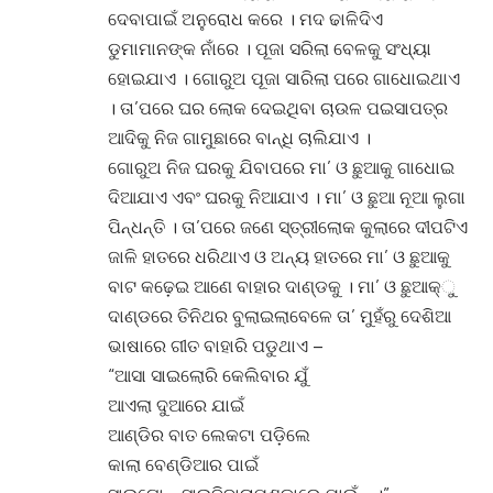
ଦେବାପାଇଁ ଅନୁରୋଧ କରେ । ମଦ ଢାଳିଦିଏ
ଡୁମାମାନଙ୍କ ନାଁରେ । ପୂଜା ସରିଲା ବେଳକୁ ସଂଧ୍ୟା
ହୋଇଯାଏ । ଗୋରୁଅ ପୂଜା ସାରିଲା ପରେ ଗାଧୋଇଥାଏ
। ତା’ପରେ ଘର ଲୋକ ଦେଇଥିବା ଚାଉଳ ପଇସାପତ୍ର
ଆଦିକୁ ନିଜ ଗାମୁଛାରେ ବାନ୍ଧି ଚାଲିଯାଏ ।
ଗୋରୁଅ ନିଜ ଘରକୁ ଯିବାପରେ ମା’ ଓ ଛୁଆକୁ ଗାଧୋଇ
ଦିଆଯାଏ ଏବଂ ଘରକୁ ନିଆଯାଏ । ମା’ ଓ ଛୁଆ ନୂଆ ଲୁଗା
ପିନ୍ଧନ୍ତି । ତା’ପରେ ଜଣେ ସ୍ତ୍ରୀଲୋକ କୁଲାରେ ଦୀପଟିଏ
ଜାଳି ହାତରେ ଧରିଥାଏ ଓ ଅନ୍ୟ ହାତରେ ମା’ ଓ ଛୁଆକୁ
ବାଟ କଢ଼େଇ ଆଣେ ବାହାର ଦାଣ୍ଡକୁ । ମା’ ଓ ଛୁଆକ୍‌ୁ
ଦାଣ୍ଡରେ ତିନିଥର ବୁଲାଇଲାବେଳେ ତା’ ମୁହଁରୁ ଦେଶିଆ
ଭାଷାରେ ଗୀତ ବାହାରି ପଡୁଥାଏ –
“ଆସା ସାଇଲୋରି କେଲିବାର ଯୁଁ
ଆଏଲା ଦୁଆରେ ଯାଇଁ
ଆଣ୍ଡିର ବାତ ଲେକଟା ପଡ଼ିଲେ
କାଲା ବେଣ୍ଡିଆର ପାଇଁ