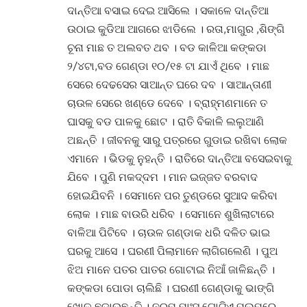
ଦାନ୍ତିଆ ବସାଇ ଦେଇ ଆସିଲେ । ସକାଳେ ଦାନ୍ତିଆ
ଉଠାଇ କୁଡିଆ ଆଗରେ ଝାଡିଲେ । ରତା,ମାଗୁର ,ଶିଙ୍ଗି
ଚୂନା ମାଛ ତ ଅଲବତ ଥବ । ବଡ କାଳିଆ କଙ୍କଡା
୨/୪ଟା,ବଡ ଗେଣ୍ଡା ୧୦/୧୫ ଟା ଯାଏଁ ଥିବେ । ମାଛ
ସେରେ ଦେଢସେର ସାଆନ୍ତ ଘରେ ଦବ । ସାଆନ୍ତାଣୀ
ଚାଉଳ ସେରେ ଖଣ୍ଡେ ଦେବେ । ବ୍ରାହ୍ମଣମାନେ ତ
ଘାସକୁ ବଡ ପାଳକୁ ଛୋଟ । ରାତି ବିକାଳି ଲଲୁଆଣି
ଅଛନ୍ତି । ଜୀବନକୁ ସାରୁ ପତ୍ରରେ ଗୁଡାଇ ରଖିବା ଲୋକ
ଏମାନେ । ଭିଡକୁ ନୁହନ୍ତି । ରାତିରେ ଦାନ୍ତିଆ ବସେଇବାକୁ
ଯିବେ । ପୁଣି ମକଦ୍ଦମ । ମାନ ଇଜ୍ଜତ ବରବାଦ
ହୋଇଯିବନି । ସେମାନେ ପର ତୁଣ୍ଡରେ ସୁଆଦ କରିବା
ଲୋକ । ମାଛ ବାଉରି ଧରିବ । ସେମାନେ ଶୁଖିଲାଟାରେ
ବାଳିଆ ପିଟିବେ । ଚାଉଳ ଗଣ୍ଡାକ ଧରି ଦଳିତ ଭାଇ
ଘରକୁ ଆସେ । ଘରଣୀ ପିଲାମାନେ ଲାଗିଗଲେଣି । ପୁଅ
ଝିଅ ମାନେ ପତର ପାତର ଗୋଟାଇ ନିଆଁ ଜାଳିଛନ୍ତି ।
କଙ୍କଡା ପୋଡା ଚାଲିଛି । ଘରଣୀ ଗେଣ୍ଡାକୁ ଭାଙ୍ଗି
ଖୋଳ ଛଡାଉଛନ୍ତି । ନରମ ମାଂସ ଗୋଟିଏ ପଲମରେ