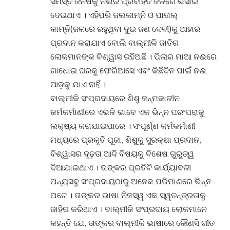
ସମସ୍ତ ଜିନିଷକୁ ନଈର ପ୍ରବାହିତ ଜଳରେ ଭସାଇ
ଦେଇଥାଏ । ଏହିପରି ଜଲକାମ୍‌ନି ଓ ପାତାଲ୍
କାମ୍‌ନି(ଜଳରେ ରହୁଥିବା ଦୁଇ ଜଣ ଦେବୀ)କୁ ଆହାର
ପ୍ରଦାନ କରାଯାଏ ବୋଲି ବାଲ୍ମୀକି ଜାତିର
ଲୋକମାନଙ୍କ ବିଶ୍ୱାସ ରହିଅଛି । ପିଲାର ମାଆ ନଈରେ
ଗାଧୋଇ ଘରକୁ ଫେରିଆସେ ଏବଂ କିଛିଦିନ ପାଇଁ ନଈ
ଆଡ଼କୁ ଯାଏ ନାହିଁ ।
ବାଲ୍ମୀକି ସଂପ୍ରଦାୟରେ ଶିଶୁ ଜନ୍ମକାଳୀନ
କର୍ମକର୍ମାଣୀରେ ଏଭଳି ଭାବେ ଏକ ଭିନ୍ନ ପରଂପରାକୁ
ଲକ୍ଷ୍ୟ କରାଯାଇପାରେ । ସଂପୂର୍ଣ୍ଣ କର୍ମକର୍ମାଣୀ
ମଧ୍ୟରେ ପ୍ରକୃତି ପୂଜା, ଶିଶୁକୁ ସୁରକ୍ଷା ପ୍ରଦାନ,
ବିଶ୍ୱାସର ଦୃଢ଼ତା ଆଦି ବିଷୟକୁ ବିଶେଷ ଗୁରୁତ୍ୱ
ଦିଆଯାଇଥାଏ । ତାଙ୍କର ପ୍ରତିଟି କାର୍ଯ୍ୟାବଳୀ
ଅନ୍ୟସବୁ ସଂପ୍ରଦାୟଠାରୁ ଅନେକ ପରିମାଣରେ ଭିନ୍ନ
ଅଟେ । ତାଙ୍କର ଭାଷା ନିଜସ୍ୱ ଏକ ସ୍ୱତନ୍ତ୍ରତାକୁ
ଜାହିର କରିଥାଏ । ବାଲ୍ମୀକି ସଂପ୍ରଦାୟ ଲୋକମାନେ
କହନ୍ତି ଯେ, ତାଙ୍କର ବାଲ୍ମୀକି ଭାଷାରେ କୌଣସି ଗୀତ