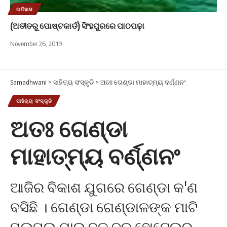
ଇତିହାସ
(ଅତୀତରୁ ପୋଷ୍ଟକାର୍ଡ) ସିଂହପୁରରେ ପାଠପଢ଼ା
November 26, 2019
Samadhwani
>
ସାହିତ୍ୟ ସଂସ୍କୃତି
>
ଅତଃ ଗେଣ୍ଡା ମାହାତ୍ମ୍ୟ ବର୍ଣ୍ଣନଂ
ସାହିତ୍ୟ ସଂସ୍କୃତି
ଅତଃ ଗେଣ୍ଡା
ମାହାତ୍ମ୍ୟ ବର୍ଣ୍ଣନଂ
ଆଜିର ବିକାଶ ଯୁଗରେ ଗେଣ୍ଡା କ'ଣ
ବସିଛି । ଗେଣ୍ଡା ଗେଣ୍ଡାଳଙ୍କ ମାଟି
ପଲମଲୁ ଯାଇ ବଡ ବଡ ହୋଟେଲର