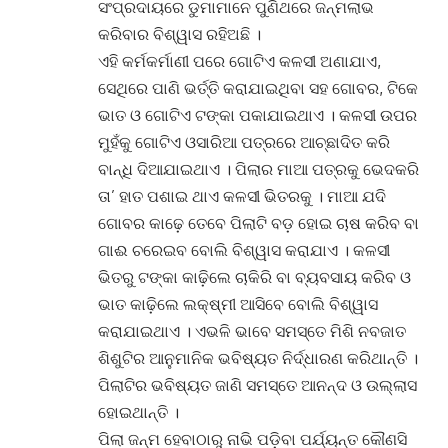
ସଂପ୍ରଦାୟରେ ଡୁମାମାନେ ପୁଣିଥରେ ଜନ୍ମଲାଭ
କରିବାର ବିଶ୍ୱାସ ରହିଅଛି ।
ଏହି କର୍ମକର୍ମାଣୀ ପରେ ଗୋଟିଏ କଳସୀ ଅଣାଯାଏ,
ସେଥିରେ ପାଣି ଭର୍ତ୍ତି କରାଯାଇଥିବା ସହ ଗୋବର, ଟିକେ
ଭାତ ଓ ଗୋଟିଏ ଟଙ୍କା ପକାଯାଇଥାଏ । କଳସୀ ଉପର
ମୁହଁକୁ ଗୋଟିଏ ଓସାରିଆ ପତ୍ରରେ ଆଚ୍ଛାଦିତ କରି
ବାନ୍ଧି ଦିଆଯାଇଥାଏ । ପିଲାର ମାଆ ପତ୍ରକୁ ଭେଦକରି
ତା’ ହାତ ପଶାଇ ଥାଏ କଳସୀ ଭିତରକୁ । ମାଆ ଯଦି
ଗୋବର କାଢ଼େ ତେବେ ପିଲାଟି ବଡ଼ ହୋଇ ଚାଷ କରିବ ବା
ଗାଈ ଚରେଇବ ବୋଲି ବିଶ୍ୱାସ କରାଯାଏ । କଳସୀ
ଭିତରୁ ଟଙ୍କା କାଢ଼ିଲେ ଚାକିରି ବା ବ୍ୟବସାୟ କରିବ ଓ
ଭାତ କାଢ଼ିଲେ ଲକ୍ଷ୍ମୀ ଆସିବେ ବୋଲି ବିଶ୍ୱାସ
କରାଯାଇଥାଏ । ଏଭଳି ଭାବେ ସମସ୍ତେ ମିଶି ନବଜାତ
ଶିଶୁଟିର ଆନୁମାନିକ ଭବିଷ୍ୟତ ନିର୍ଦ୍ଧାରଣ କରିଥାନ୍ତି ।
ପିଲାଟିର ଭବିଷ୍ୟତ ଜାଣି ସମସ୍ତେ ଆନନ୍ଦ ଓ ଉଲ୍ଲାସ
ହୋଇଥାନ୍ତି ।
ପିଲା ଜନ୍ମ ହେବାଠାରୁ ନାଭି ପଡ଼ିବା ପର୍ଯ୍ୟନ୍ତ କୌଣସି