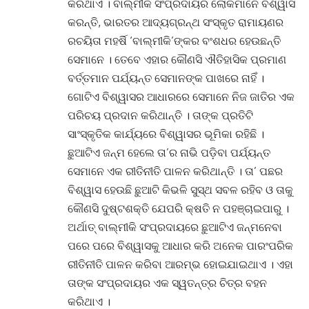
କରିଥାଏ । ବାଲ୍ମୀକି ସଂପ୍ରଦାୟର ଲୋକମାନେ ବିଶ୍ୱାସ
କରନ୍ତି, ଭାରତର ଆଦ୍ୟଗ୍ରନ୍ଥ ସଂସ୍କୃତ ରାମାୟଣର
ରଚୟିତା ମହର୍ଷି ‘ବାଲ୍ମୀକି’ଙ୍କର ବଂଶଧର ହେଉଛନ୍ତି
ସେମାନେ । ତେବେ ଏହାର କୌଣସି ଐତିହାସିକ ପ୍ରମାଣ
ବର୍ତ୍ତମାନ ପର୍ଯ୍ୟନ୍ତ ସେମାନଙ୍କ ପାଖରେ ନାହିଁ ।
ଗୋଟିଏ ବିଶ୍ୱାସର ଆଧାରରେ ସେମାନେ ନିଜ ଜାତିର ଏକ
ପରିଚୟ ପ୍ରଦାନ କରିଥାନ୍ତି । ତାଙ୍କ ପ୍ରତିଟି
ସାଂସ୍କୃତିକ କାର୍ଯ୍ୟରେ ବିଶ୍ୱାସର ଭୂମିକା ରହିଛି ।
ଛୁଆଟିଏ ଜନ୍ମ ହେଲେ ତା’ର ନାଭି ପଡ଼ିବା ପର୍ଯ୍ୟନ୍ତ
ସେମାନେ ଏକ ରୀତିନୀତି ପାଳନ କରିଥାନ୍ତି । ତା’ ପଛର
ବିଶ୍ୱାସ ହେଉଛି ଛୁଆଟି କିଭଳି ସୁସ୍ଥ ସବଳ ରହିବ ଓ ତାକୁ
କୌଣସି ଦୁଷ୍ଟଶକ୍ତି ଯେପରି କ୍ଷତି ନ ପହଞ୍ଚାଇପାରୁ ।
ଅର୍ଥାତ୍ ବାଲ୍ମୀକି ସଂପ୍ରଦାୟରେ ଛୁଆଟିଏ ଜନ୍ମନେବା
ପରେ ପରେ ବିଶ୍ୱାସକୁ ଆଧାର କରି ଅନେକ ପାରଂପରିକ
ରୀତିନୀତି ପାଳନ କରିବା ଆରମ୍ଭ ହୋଇଯାଇଥାଏ । ଏହା
ତାଙ୍କ ସଂପ୍ରଦାୟର ଏକ ସ୍ୱତନ୍ତ୍ର ଚିତ୍ର ବହନ
କରିଥାଏ ।