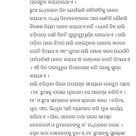
ପ୍ରସ୍ତୁତ କରାଯାଇଥାଏ ।
ଛୁଆ ଜନ୍ମହେବା ଦିନ ଯେଉଁଭଳି ରୀତିନୀତିକୁ ପାଳନ
କରାଯାଏ, ଅନ୍ୟ ଦିନମାନଙ୍କରେ ଆଉ ସେମିତି କୌଣସି
ବିଶେଷ ନିୟମ ପାଳନ କରାଯାଏ ନାହିଁ । ଯେଉଁ ଦିନ ନାଭି
ଝଡ଼ିପଡ଼େ ସେହି ଦିନଟି ଗୁରୁତ୍ୱପୂର୍ଣ୍ଣ ହୋଇଥାଏ । ନାଭି
ପଡ଼ିବା ପରେ ଝିଅର ନାଭି ହୋଇଥିଲେ ଗୋବର ଖତରେ
ପୋତି ଦିଆଯାଏ ଏବଂ ପୁଅର ନାଭି ହେଲେ ସଦର (ଯେଉଁଠି
ପର୍ବପର୍ବାଣୀ ପାଳନ କରାଯାଏ) ଦାଣ୍ଡରେ ପୋତି ଦିଆଯାଏ
। ଏହି ଦିନ ଘରଦ୍ୱାର ଲିପାପୋଛା କରି ଘରକୁ ସୁଦ୍ଧ
କରାଯାଏ ।
ନାଭି ଝଡିଥିବା ଦିନର ଅପରାହ୍ନ ସମୟରେ ଗୋରୁଅ ଆସେ
। ମା’ ଛୁଆକୁ ବସେଇ ପୂଜାପାଠ ସେ ଆରମ୍ଭ କରିଦିଏ ।
ମା’ ଓ ଛୁଆ ସାମ୍‌ନାରେ କଳସ ସ୍ଥାପନ କରେ । ନଡ଼ିଆ,
ଧୂପ, ଦୀପ, ସିନ୍ଦୂର ଆଦି ବ୍ୟବହାର କରି ପୂଜା କାର୍ଯ୍ୟ
କରିଥାଏ । ଗାଁର, ସମାଜର ତଥା ଘରର ସମସ୍ତ
ଦେବାଦେବୀ ଓ ଡୁମାମାନଙ୍କୁ ତା’ ମନ୍ତ୍ରରେ ଡାକେ ।
ବହୁତ କଥା ସେମାନଙ୍କୁ ବୁଝାଏ, ମା’ ଛୁଆଙ୍କୁ ସୁରକ୍ଷା