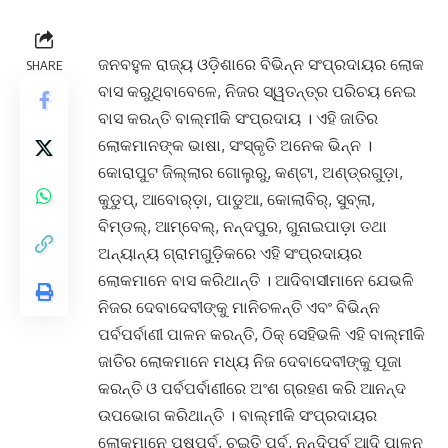
ଜନବହୁଳ ରାଜ୍ୟ ଓଡ଼ିଶାରେ ବିଭିନ୍ନ ସଂପ୍ରଦାୟର ଲୋକ
SHARE
ବାସ କରୁଥିବାବେଳେ, ନିଜର ସ୍ୱତନ୍ତ୍ର ପରିଚୟ ନେଇ
ବାସ କରନ୍ତି ବାଲ୍ମୀକି ସଂପ୍ରଦାୟ । ଏହି ଜାତିର
ଲୋକମାନଙ୍କ ଭାଷା, ସଂସ୍କୃତି ଅନେକ ଭିନ୍ନ ।
କୋରାପୁଟ ଜିଲ୍ଲାର ଗୋଲୁରୁ, କଣ୍ଟା, ଅଣ୍ଡ୍ରଗୁଡ଼ା,
କୁଡୁପ୍‌, ଆବୋର୍‌ଡ଼ା, ପାଡୁଆ, କୋଲାବିର୍‌, ସୁବ୍‌ଲା,
ବିମ୍‌ଡଲ୍‌, ଆମ୍‌ବେଲ୍‌, ନନ୍ଦପୁର, ଗୁନାଇପାଡ଼ା ତଥା
ଅନ୍ୟାନ୍ୟ ଗ୍ରାମଗୁଡ଼ିକରେ ଏହି ସଂପ୍ରଦାୟର
ଲୋକମାନେ ବାସ କରିଥାନ୍ତି । ଆଦିବାସୀମାନେ ଯେଭଳି
ନିଜର ଦେବାଦେବୀଙ୍କୁ ମାନିଚଳନ୍ତି ଏବଂ ବିଭିନ୍ନ
ପର୍ବପର୍ବାଣୀ ପାଳନ କରନ୍ତି, ଠିକ୍ ସେହିଭଳି ଏହି ବାଲ୍ମୀକି
ଜାତିର ଲୋକମାନେ ମଧ୍ୟ ନିଜ ଦେବାଦେବୀଙ୍କୁ ପୂଜା
କରନ୍ତି ଓ ପର୍ବପର୍ବାଣୀରେ ଅଂଶ ଗ୍ରହଣ କରି ଆନନ୍ଦ
ଉପଭୋଗ କରିଥାନ୍ତି । ବାଲ୍ମୀକି ସଂପ୍ରଦାୟର
ଲୋକମାନେ ପୁଷ୍‌ପର୍ବ, ଚଇତି ପର୍ବ, ନନ୍ଦିପର୍ବ ଆଦି ପାଳନ