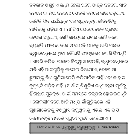
ନବଜାତ ଶିଶୁଟିଏ ଜନ୍ମ ହେଲା ପରେ ପାଞ୍ଚ ଦିନରେ, ସାତ
ଦିନରେ ବା ନଅ ଦିନରେ; ଯେତିକି ଦିନରେ ନାଭି ଝଡ଼ିଥାଏ,
ସେତିକି ଦିନ ପର୍ଯ୍ୟନ୍ତ ଏକ ସ୍ୱତନ୍ତ୍ର ରୀତିନୀତିକୁ
ମାନିବାକୁ ପଡ଼ିଥାଏ । ମା’ଟିଏ ଯେତେବେଳେ ପ୍ରସବ
ବେଦନା ସହୁଥାଏ, ସେହି ସମୟରେ ଘରର କେହି ଜଣେ
ବ୍ୟକ୍ତି ଫାଲଦା ଡାଳ ଓ ବାଡ୍‌ନି ଡାଳକୁ ଆଣି ଘରର
ଦ୍ୱାରବନ୍ଧରେ ଥିବା କୌଣସି ଫାଙ୍କରେ ଖୋସି ଦିଅନ୍ତି
। ଏପରି କରିବା ପଛରେ ବିଶ୍ୱାସ ହେଉଛି, ଦ୍ୱାରବନ୍ଧରେ
ଯଦି ଏହି ଡାଳଗୁଡ଼ିକୁ ଲଗେଇ ଦିଆଯାଏ, ତେବେ ମା’
ଛୁଆଙ୍କୁ କିଏ ଗୁଣିଗାରେଡ଼ି କରିପାରିବ ନାହିଁ ଏବଂ କାହାର
କୁଦୃଷ୍ଟି ପଡ଼ିବ ନାହିଁ । ଅର୍ଥାତ୍ ଶିଶୁଟିଏ ଜନ୍ମହେବା ପୂର୍ବରୁ
ହିଁ ତାହାର ସୁରକ୍ଷା ପାଇଁ ସମସ୍ତେ ତତ୍ପର ହୋଇଉଠନ୍ତି
। ଲୋକଜୀବନରେ ଆଜି ମଧ୍ୟ ଗାଁଗୁଡ଼ିକରେ ଏହି
ଗୁଣିଗାରେଡ଼ିକୁ ବିଶ୍ୱାସ କରୁଥିବାରୁ ଏଭଳି ଏକ ଭୟ
ସେମାନଙ୍କ ମନରେ ସ୍ୱତଃ ସୃଷ୍ଟି ହୋଇଥାଏ ।