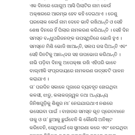
ଏକ ଦିନରେ ଗୋରୁଅ ଆସି ପିଲାଟିର ନାମ କେଉଁ
ଅକ୍ଷରରେ ଆରମ୍ଭ ହେବ କହି ଦେଇଥାଏ । ତେଣୁ
ଘରଲୋକ କେଉଁ ନାମ ଦେବେ ଭାବି ରଖିଥାନ୍ତି ଓ ସେହି
ଶେଷ ଦିନରେ ହିଁ ପିଲାର ନାମକରଣ କରିଥାନ୍ତି । ସେହି ଦିନ
ସମସ୍ତ ବନ୍ଧୁପରିଜନଙ୍କ ଉପସ୍ଥିତିରେ ଭୋଜି ହୁଏ ।
ସମସ୍ତେ ମିଶି ଭୋଜି ଖାଆନ୍ତି, ସଲପ ରସ ପିଅନ୍ତି ଏବଂ
ସେହି ଦିନଟିକୁ ଆନନ୍ଦର ସହ ଉପଭୋଗ କରିଥାନ୍ତି ।
ନାଭି ପଡ଼ିବା ଦିନକୁ ଅପେକ୍ଷା ରଖି ଏହିପରି ଭାବେ
ବାଲ୍ମୀକି ସଂପ୍ରଦାୟରେ ନାମକରଣ ଉତ୍ସବଟି ପାଳନ
କରାଯାଏ ।
ତା’ ପରଦିନ ସକାଳେ ପୂଜାରେ ବ୍ୟବହୃତ ହୋଇଥିବା
କଳସୀ, ଝାଡୁ, କଳାକଜ୍ଜ୍ୱଳ ତଥା ଅନ୍ୟାନ୍ୟ
ଜିନିଷଗୁଡ଼ିକୁ ଶିଶୁର ମା’ ନେଇଯାଇଥାଏ ନଈରେ
ଭସେଇବା ପାଇଁ । ବାହାରର ସମସ୍ତ ଭୂତ ପ୍ରେତମାନେ
ତାକୁ ଓ ତା’ ଛୁଆକୁ ଛୁଇଁବେନି କି କୌଣସି ଅନିଷ୍ଟ
କରିବେନି, ସେଥିପାଇଁ ସେ ସୁମରଣା କରେ ଏବଂ ନେଇଥିବା