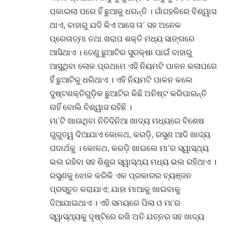
ପକାଇଲା ପରେ ହିଁ ଛୁଆକୁ ଧରନ୍ତି । ଗାଁଗହଳିରେ ବିଶ୍ୱାସ
ଥାଏ, ବାହାରୁ ଯଦି କିଏ ଆସେ ତା’ ସହ ଅନେକ
ପ୍ରେତାତ୍ମା ତଥା ଖରାପ ଶକ୍ତି ମଧ୍ୟ ସାଙ୍ଗରେ
ଆସିଥାଏ । ତେଣୁ ଛୁଆଟିର ସୁରକ୍ଷା ପାଇଁ ବାହାରୁ
ଆସୁଥିବା ଲୋକ ପ୍ରଥମେ ଏହି ନିୟମଟି ପାଳନ କଲାପରେ
ହିଁ ଛୁଆଟିକୁ ଧରିଥାଏ । ଏହି ନିୟମଟି ପାଳନ କଲେ
ଦୁଷ୍ଟଶକ୍ତିଗୁଡ଼ିକ ଛୁଆଟିର କିଛି ଅନିଷ୍ଟ କରିପାରନ୍ତି
ନାହିଁ ବୋଲି ବିଶ୍ୱାସ ରହିଛି ।
ମା’ଟି ଖାଉଥିବା ନିତିଦିନିଆ ଖାଦ୍ୟ ମଧ୍ୟରେ ବିଶେଷ
ଗୁରୁତ୍ୱ ଦିଆଯାଏ କୋଳଥ, କରଡ଼ି, ରସୁଣ ଆଦି ଖାଦ୍ୟ
ପଦାର୍ଥକୁ । କୋଳଥ, କରଡ଼ି ଖାଇଲେ ମା’ର ସ୍ୱାସ୍ଥ୍ୟ
ଭଲ ରହିବା ସହ ଶିଶୁର ସ୍ୱାସ୍ଥ୍ୟ ମଧ୍ୟ ଭଲ ରହିଥାଏ ।
ରସୁଣକୁ ଝୋଳ କରିକି ଏକ ପ୍ରକାରର ବ୍ୟଞ୍ଜନ
ପ୍ରସ୍ତୁତ କରାଯାଏ; ଯାହା ମାଆକୁ ଖାଇବାକୁ
ଦିଆଯାଇଥାଏ । ଏହି ସମୟରେ ପିଲା ଓ ମା’ର
ସ୍ୱାସ୍ଥ୍ୟକୁ ଦୃଷ୍ଟିରେ ରଖି ଅତି ଯତ୍ନର ସହ ଖାଦ୍ୟ