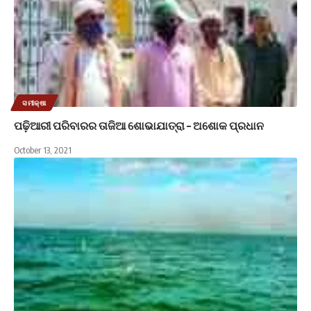
ସମୀକ୍ଷା
ପଢ଼ିଆରୀ ପରିବାରର ତାଜିଆ ଶୋଭାଯାତ୍ରା – ଅଶୋକ ପ୍ରଧାନ
October 13, 2021