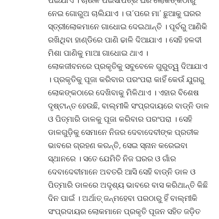
ନେଇ ଗୋରୁଅ ଚାଲିଯାଏ । ତା’ପରେ ମା’ ଛୁଆକୁ ଘରର
ସ୍ତ୍ରୀଲୋକମାନେ ଗାଧୋଇ ଦେଇଥାନ୍ତି । ପୂର୍ବରୁ ଆଣିକି
ରଖିଥିବା ହାଣ୍ଡିରେ ପାଣି ଢାଳି ଦିଆଯାଏ । ସେହି ହଳଦୀ
ମିଶା ପାଣିକୁ ମାଆ ଗାଧୋଇ ଥାଏ ।
ଲୋକଜୀବନରେ ପ୍ରକୃତିକୁ ସବୁବେଳେ ଗୁରୁତ୍ୱ ଦିଆଯାଏ
। ପ୍ରକୃତିକୁ ପୂଜା କରିବାର ପରଂପରା କାହିଁ କେଉଁ ଯୁଗରୁ
ଲୋକଙ୍କଠାରେ ଦେଖିବାକୁ ମିଳିଥାଏ । ଏହାର ବିଶେଷ
ଦୃଷ୍ଟାନ୍ତ ହେଉଛି, ବାଲ୍ମୀକି ସଂପ୍ରଦାୟରେ ବାଡ୍‌ନି ଡାଳ
ଓ ପିତ୍‌ମାରି ଡାଳକୁ ପୂଜା କରିବାର ପରଂପରା । ସେହି
ଡାଳଗୁଡ଼ିକୁ ସେମାନେ ନିଜର ଦେବାଦେବୀଙ୍କ ପ୍ରତୀକ
ଭାବରେ ଗ୍ରହଣ କରନ୍ତି, ସେଇ ସ୍ନାନ କରେଇବା
ସ୍ଥାନରେ । ସତେ ଯେମିତି ନିଜ ଘରର ଓ ଗାଁର
ଦେବାଦେବୀମାନେ ଅବତରି ଆସି ସେହି ବାଡ୍‌ନି ଡାଳ ଓ
ପିତ୍‌ମାରି ଡାଳରେ ଅଦୃଶ୍ୟ ଭାବରେ ବାସ କରିଥାନ୍ତି କିଛି
ଦିନ ପାଇଁ । ଅର୍ଥାତ୍ ଜନ୍ମହେବା ପରଠାରୁ ହିଁ ବାଲ୍ମୀକି
ସଂପ୍ରଦାୟର ଲୋକମାନେ ପ୍ରକୃତି ପୂଜନ ସହିତ ଜଡ଼ିତ