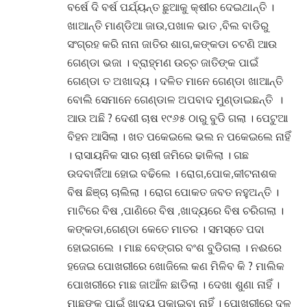
ବର୍ଷେ ଦି ବର୍ଷ ପର୍ଯ୍ୟନ୍ତ ଛୁଆକୁ କ୍ଷୀର ଦେଇଥାନ୍ତି ।
ଖାଆନ୍ତି ମାଣ୍ଡିଆ ଜାଉ,ପଖାଳ ଭାତ ,ବିଲ ବାଡିରୁ
ସଂଗ୍ରହ କରି ନାନା ଜାତିର ଶାଗ,କଙ୍କଡା ଚଟଣି ଆଉ
ଗେଣ୍ଡା ଭଜା । ବ୍ରାହ୍ମଣ ଉଚ୍ଚ ଜାତିଙ୍କ ପାଇଁ
ଗେଣ୍ଡା ତ ଅଖାଦ୍ୟ । ଦଳିତ ମାନେ ଗେଣ୍ଡା ଖାଆନ୍ତି
ବୋଲି ସେମାନେ ଗେଣ୍ଡାଳ ଅପବାଦ ମୁଣ୍ଡାଇଛନ୍ତି ।
ଆଉ ଅଛି ? ଦେଶୀ ଚାଷ ୧୯୬୫ ଠାରୁ ବୁଡି ଗଲା । ପେଟୁଆ
ବିହନ ଆସିଲା । ଖତ ପକେଇଲେ ଭଲ ନ ପକେଇଲେ ନାହିଁ
। ରାସାୟନିକ ସାର ଚାଷୀ ଜମିରେ ଢାଳିଲା । ଗଛ
ଉଦବାର୍ଜିଆ ହୋଇ ବଢିଲେ । ରୋଗ,ପୋକ,କୀଟନାଶକ
ବିଷ ଛିଞ୍ଚା ଚାଲିଲା । ରୋଗ ପୋକତ ଜବତ ନହୁଅନ୍ତି ।
ମାଟିରେ ବିଷ ,ପାଣିରେ ବିଷ ,ଖାଦ୍ୟରେ ବିଷ ଚରିଗଲା ।
କଙ୍କଡା,ଗେଣ୍ଡା କେତେ ମାତର । ସମସ୍ତେ ପଦା
ହୋଇଗଲେ । ମାଛ ବେଙ୍ଗର ବଂଶ ବୁଡିଗଲା । ନଈରେ
ହଜେଇ ପୋଖରୀରେ ଖୋଜିଲେ କଣ ମିଳିବ କି ? ମାଲିକ
ପୋଖରୀରେ ମାଛ ଜାଆଁଳ ଛାଡିଲା । ଦେଖା ଶୁଣା ନାହିଁ ।
ମାଛଙ୍କ ପାଇଁ ଖାଦ୍ୟ ପକାଇବା ନାହିଁ । ପୋଖରୀରେ ଦଳ