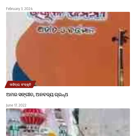
February 3, 2024
ସାହିତ୍ୟ ସଂସ୍କୃତି
ଅମର ସଙ୍ଗୀତ, ଅନବଦ୍ୟ ଗ୍ରନ୍ଥ
June 17, 2022