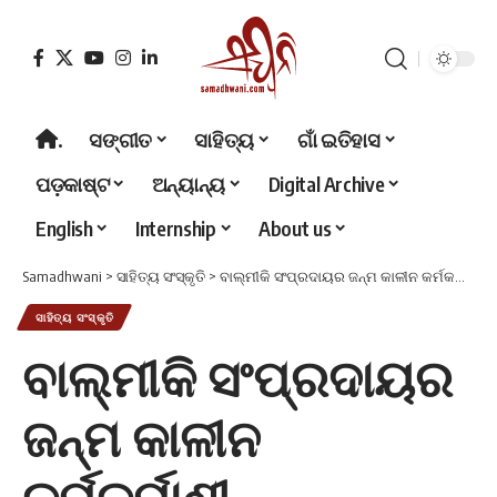
.
ସଙ୍ଗୀତ
ସାହିତ୍ୟ
ଗାଁ ଇତିହାସ
ପଡ଼କାଷ୍ଟ
ଅନ୍ୟାନ୍ୟ
Digital Archive
English
Internship
About us
Samadhwani
>
ସାହିତ୍ୟ ସଂସ୍କୃତି
>
ବାଲ୍ମୀକି ସଂପ୍ରଦାୟର ଜନ୍ମ କାଳୀନ କର୍ମକର୍ମାଣୀ
ସାହିତ୍ୟ ସଂସ୍କୃତି
ବାଲ୍ମୀକି ସଂପ୍ରଦାୟର
ଜନ୍ମ କାଳୀନ