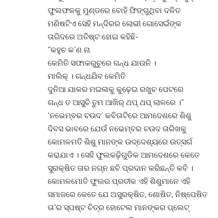
ଫୁଲଫଳକୁ ମୁଣ୍ଡରେ ବୋହି ଫିଙ୍ଗୁଥିବା ଦଳିତ
ମଣିଷଟିଏ ସେହି ମନ୍ଦିରର ଲୋଭୀ ଗୋସେଇଁଙ୍କ
ତାଗିଦରେ ଅତିଷ୍ଟ ହୋଇ କହିଛି-
“କହୁଚ କ’ଣ ନା
କେମିତି ସଫାକରୁଚୁରେ ଗନ୍ଧ ଯାଉନି ।
ମାଲିକ୍ । ଗନ୍ଧଯିବ କେମିତି
ଦୁନିଆ ଯାକର ମଇଳାକୁ କୁଢ଼େଇ ରଖୁଚ ପେଟରେ
ଗନ୍ଧ ତ ଆସୁଚି ତୁମ ଆଖିର୍ ଥପ୍ ଥପ୍ ଲାଳରେ ।”
‘ନଭେମ୍ବର ଚଉଦ’ କବିତାଟିରେ ଆମଦେଶରେ ଶିଶୁ
ଦିବସ ଭାବରେ ଯେଉଁ ନଭେମ୍ବର ଚଉଦ ତାରିଖକୁ
କୋମଳମତି ଶିଶୁ ମାନଙ୍କ ଉଦ୍ଦେଶ୍ୟରେ ଉତ୍ସର୍ଗ
କରାଯାଏ । ସେହି ଫୁଲକଢ଼ିଗୁଡିକ ଆମଦେଶରେ କେତେ
ସୁରକ୍ଷିତ ତାର ନଗ୍ନ ଛବି ପ୍ରଦାନ କରିଛନ୍ତି କବି ।
କୋମଳମୋତି ଫୁଲର ପ୍ରତୀକ ଏହି ଶିଶୁମାନେ ଏହି
ସମାଜରେ କେତେ ଯେ ଅସୁରକ୍ଷିତ, ଶୋଷିତ, ନିଷ୍ପେଷିତ
ତା’ର ସ୍ପଷ୍ଟ ଚିତ୍ର ହୋଟେଲ ମାନଙ୍କର ପ୍ଲେଟ୍