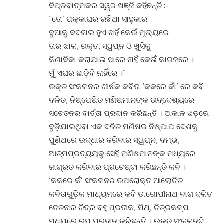
ବିପ୍ଳବାତ୍ମକର ସ୍ୱର ଖଞ୍ଜି କହିଛନ୍ତି :-
“ତୋ’ ପକ୍କାଘର ରଖିଥା ସାହୁକାର
ବୁଆକୁ ବଦଳାଇ ହୁଏ ନାହିଁ କେଉଁ ମୂଲ୍ୟରେ
ତାର ଝାଳ, ରକ୍ତ, ସ୍ୱପ୍ନ ଓ ଖୁସିକୁ
କିଣାବିକା କରାଯାଇ ପାରେ ନାହିଁ କେଉଁ କାଗଜରେ ।
ମୁଁ ଏଘର ଛାଡ଼ିବି ନାହିଁରେ ।”
ଉକ୍ତ ସଂକଳନର ଶୀର୍ଷକ କବିତା ‘କକରେ କାଁ’ ରେ କବି
ଦଳିତ, ନିଷ୍ପେଷିତ ମଣିଷମାନଙ୍କ ଉଦ୍ଦେଶ୍ୟରେ
ସଚେତନର ବାର୍ତ୍ତା ପ୍ରଦାନ କରିଛନ୍ତି । ଅକାଳ ଝଡ଼ରେ
ବୁଡ଼ିଯାଇଥିବା ଏକ ଦଳିତ ମଣିଷର ନିଷ୍ପାପ ଦେଶକୁ
ପୁଣିଥରେ ଉଦ୍ଧାର କରିବାର ସ୍ୱପ୍ନ, ଦମ୍ଭ,
ଆତ୍ମପ୍ରତ୍ୟୟକୁ ସେହି ମଣିଷମାନଙ୍କ ମଧ୍ୟରେ
ଜାଗ୍ରତ କରିବାର ପ୍ରଚେଷ୍ଟା କରିଛନ୍ତି କବି ।
‘କକରେ କଁ’ ସଂକଳନର ଉପରୋକ୍ତ ଆଲୋଚିତ
କବିତାଗୁଡ଼ିକ ମାଧ୍ୟମରେ କବି ଡ.ଗୋପୀନାଥ ବାଗ ଦଳିତ
ଚେତନାର ଚିତ୍ର ବହୁ ପ୍ରତୀକ, ମିଥ୍‌, ଚିତ୍ରକଳ୍ପ
ମଧ୍ୟରେ ରୂପ ପ୍ରଦାନ କରିଛନ୍ତି । ଉକ୍ତ ସଂକଳନଟି