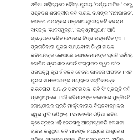
ଓଡ଼ିଆ ସାହିତ୍ୟରେ ବୌଦ୍ଧଯୁଗୀୟ ‘ଚର୍ଯ୍ୟାଗୀତିକା’ ଠାରୁ,
ପଞ୍ଚଦଶ ଶତାବ୍ଦୀର କବି ସାରଳା ଦାସଙ୍କ ‘ମହାଭାରତ’,
ଷୋଡ଼ଶ ଶତାବ୍ଦୀର ପଞ୍ଚସଖାଯୁଗୀୟ କବି ବଳରାମ
ଦାସଙ୍କ ‘ଭାବସମୁଦ୍ର’, ‘ଲକ୍ଷ୍ମୀପୁରାଣ’ ଆଦି
ଗ୍ରନ୍ଥରେ ଦଳିତ ଚେତନାର ଚିତ୍ର ଉଦ୍ଭାସିତ ହୁଏ ।
ପ୍ରଗତିବାଦୀ ଯୁଗର ସାମ୍ୟବାଦୀ ଚିନ୍ତା ନାୟକ
କବିମାନଙ୍କ ଲେଖାରେ ଶୋଷକମାନଙ୍କ ପ୍ରତି ସର୍ବହରା
ଶୋଷିତ ଶ୍ରେଣୀର ଯେଉଁ ସଂଗ୍ରାମର ସ୍ୱର ତା’ର
ପରିପକ୍ୱ ରୂପ ହିଁ ଦଳିତ ଚେତନା ଭାବରେ ଅଭିହିତ । ଏହି
ଯୁଗର ସାଧକଗଣଙ୍କ ମଧ୍ୟରେ ସଚ୍ଚିଦାନନ୍ଦ
ରାଉତରାୟ, ଅନନ୍ତ ପଟ୍ଟନାୟକ, ରବି ସିଂ ପ୍ରଭୃତି କବି
ପ୍ରମୁଖଥିଲେ । ଏହି କବିମାନଙ୍କ କଲମରେ ପୁଞ୍ଜିପତି
ଗୋଷ୍ଠୀଙ୍କ ପ୍ରତି ମାର୍କ୍ସବାଦୀୟ ବିପ୍ଳବାତ୍ମକର
ସ୍ୱର ଫୁଟି ଉଠିଥିଲା । ସମକାଳୀନ ଓଡ଼ିଆ କବିତା
କ୍ଷେତ୍ରରେ ଏହି ଚେତନାକୁ ଆତ୍ମସ୍ଥକରି ଲେଖନୀ
ଚାଳନା କରୁଥିବା କବି ମାନଙ୍କ ମଧ୍ୟରେ ଆଶୁତୋଷ
ପରିଡ଼ା, ବାସୁଦେବ ସୁନାନୀ, ପିତାମ୍ବର ତରାଇ, ଅଖିଳ