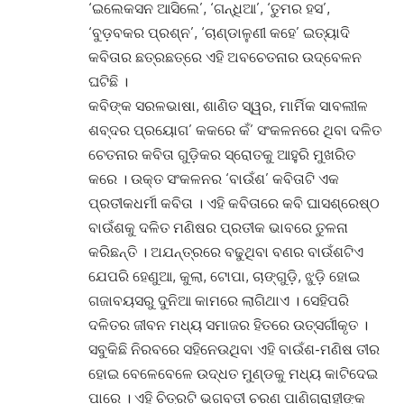
‘ଇଲେକସନ ଆସିଲେ’, ‘ଗନ୍ଧିଆ’, ‘ତୁମର ହସ’,
‘ବୁଡ଼ବକର ପ୍ରଶ୍ନ’, ‘ଚାଣ୍ଡାଳୁଣୀ କହେ’ ଇତ୍ୟାଦି
କବିତାର ଛତ୍ରଛତ୍ରେ ଏହି ଅବଚେତନାର ଉଦ୍‌ବେଳନ
ଘଟିଛି ।
କବିଙ୍କ ସରଳଭାଷା, ଶାଣିତ ସ୍ୱର, ମାର୍ମିକ ସାବଲୀଳ
ଶବ୍ଦର ପ୍ରୟୋଗ’ କକରେ କଁ’ ସଂକଳନରେ ଥିବା ଦଳିତ
ଚେତନାର କବିତା ଗୁଡ଼ିକର ସ୍ରୋତକୁ ଆହୁରି ମୁଖରିତ
କରେ । ଉକ୍ତ ସଂକଳନର ‘ବାଉଁଶ’ କବିତାଟି ଏକ
ପ୍ରତୀକଧର୍ମୀ କବିତା । ଏହି କବିତାରେ କବି ଘାସଶ୍ରେଷ୍ଠ
ବାଉଁଶକୁ ଦଳିତ ମଣିଷର ପ୍ରତୀକ ଭାବରେ ତୁଳନା
କରିଛନ୍ତି । ଅଯନ୍ତ୍ରରେ ବଢୁଥିବା ବଣର ବାଉଁଶଟିଏ
ଯେପରି ହେଣୁଆ, କୁଲା, ଟୋପା, ଚାଙ୍ଗୁଡ଼ି, ଝୁଡ଼ି ହୋଇ
ଗଜାବୟସରୁ ଦୁନିଆ କାମରେ ଲାଗିଥାଏ । ସେହିପରି
ଦଳିତର ଜୀବନ ମଧ୍ୟ ସମାଜର ହିତରେ ଉତ୍ସର୍ଗୀକୃତ ।
ସବୁକିଛି ନିରବରେ ସହିନେଉଥିବା ଏହି ବାଉଁଶ-ମଣିଷ ତୀର
ହୋଇ ବେଳେବେଳେ ଉଦ୍ଧତ ମୁଣ୍ଡକୁ ମଧ୍ୟ କାଟିଦେଇ
ପାରେ । ଏହି ଚିତ୍ରଟି ଭଗବତୀ ଚରଣ ପାଣିଗ୍ରାହୀଙ୍କ