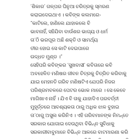
‘ଶିକାର’ ଗଳ୍ପର ଘିନୁଆ ଚରିତ୍ରକୁ ସ୍ମରଣ
କରାଇଦେଇଥାଏ । କବିଙ୍କ କଲମରେ-
“କାଟିଲେ, ହାଣିଲେ ଯାହାକଲେ ବି
ଭାବନାହିଁ, ସହିଯିବା ବାଉଁଶର ଭାଗ୍ୟ ଓ ଧର୍ମ
ତା’ଠି ଭରପୂର ଅଛି ଶକ୍ତି ଓ ସାମର୍ଥ୍ୟ
ତୀର ହୋଇ ସେ କାଟି ଦେଇପାରେ
ଉଦ୍ଧତ ମୁଣ୍ଡ ।”
ସେହିପରି କବିଙ୍କର ‘ସୁଖବାସୀ’ କବିତାରେ କବି
ଅବହେଳିତ ମଣିଷର ଜୀବନ ଚିତ୍ରକୁ ଚିତ୍ରିତ କରିବାକୁ
ଯାଇ ମେହନତି ଗରିବ ମଣିଷଟିଏ ଯେପରି ନିଜର
ପରିଶ୍ରମବଳରେ ପେଟର ଭୋକ ମାରେ । ସେ କେବେ
ମାଗିଖାଏ ନାହିଁ । ଯିଏ ବି ତାକୁ ଯାହାଦିଏ ପରବର୍ତ୍ତୀ
ମୁହୂର୍ତ୍ତରେ ଆବଶ୍ୟକତା ଠାରୁ ଅଧିକ ଝାଳ ବୁହାଇ
ତା’ଠାରୁ ଅସୁଲ କରିନିଏ । ଏହି ଗରିବମାନଙ୍କ ନିମନ୍ତେ
ସରକାର ଯୋଗାଇ ଦେଉଥିବା ବିଭିନ୍ନ ସୁବିଧାକୁ
ସରକାରୀବାବୁମାନେ ବିଭିନ୍ନ ଆଳରେ ବାଟମାରଣା କରି