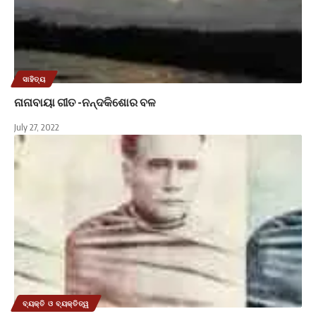
ସାହିତ୍ୟ
ନାନାବାୟା ଗୀତ -ନନ୍ଦକିଶୋର ବଳ
July 27, 2022
ବ୍ୟକ୍ତି ଓ ବ୍ୟକ୍ତିତ୍ୱ