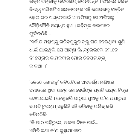
ଉକ୍ତ ଟଙ୍କାକୁ ଉଦରସାତ୍ କରିନିଅନ୍ତି । ଫଳରେ ଦଳିତ
ନିଃସ୍ୱ ମଣିଷଟିଏ ସରକାରଙ୍କ ଏହି ଯୋଜନାରୁ ବଞ୍ଚିତ
ହୋଇ ଘର ଖଣ୍ଡେପାଇଁ ଏ ଅଫିସରୁ ସେ ଅଫିସକୁ
ଦୌଡ଼ିଦୌଡ଼ି ନୟାନ୍ତ ହୁଏ । କବିଙ୍କ କଲମରେ
ଫୁଟିଉଠିଛି –
“ସର୍କାର ମହାପ୍‌ରୁ ଗରିବଗୁରୁବାଙ୍କୁ ଘର ଦେଉଥିବା ଶୁଣି
ଧାଇଁ ଯାଇଥିଲି ଯେ ଆଚ୍ଛା କିନ୍ଦ୍ରେଇଲେ ମୋତେ
ଦି’ ହପ୍ତାର କାମକବାର ମୋର ଚିତପଟାଙ୍ଗ୍‌
କି କଥା ।”
‘କେତେ ଶୋଇବୁ’ କବିତାଟିରେ ଅସବର୍ଣ୍ଣ ମଣିଷର
ସମାଜରେ ଥିବା ଉଚ୍ଚ ଗୋସେଇଁଙ୍କ ପ୍ରତି ଭୟର ଚିତ୍ର
ଦେଖାଯାଇଛି । ତେଣୁକରି ପାଠୁଆ ପୁଅକୁ ତା’ର ଅପାଠୁଆ
ବାପଟି ଚୁପଚାପ୍ ସବୁକିଛି ସହି ରହିବାକୁ ତାଗିଦ୍ କରି
କହିଉଠିଛି-
“କି ପାଠ ପଢ଼ିଚୁରେ, ଅକଲ ଟିକେ ନାଇଁ…
ଏମିତି କଥା କ’ଣ କୁହାଯାଏରେ