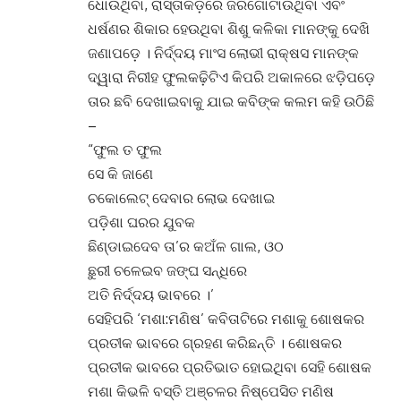
ଧୋଉଥିବା, ରାସ୍ତାକଡ଼ରେ ଜରିଗୋଟାଉଥିବା ଏବଂ
ଧର୍ଷଣର ଶିକାର ହେଉଥିବା ଶିଶୁ କଳିକା ମାନଙ୍କୁ ଦେଖି
ଜଣାପଡ଼େ । ନିର୍ଦ୍ଦୟ ମାଂସ ଲୋଭୀ ରାକ୍ଷସ ମାନଙ୍କ
ଦ୍ୱାରା ନିରୀହ ଫୁଲକଢ଼ିଟିଏ କିପରି ଅକାଳରେ ଝଡ଼ିପଡ଼େ
ତାର ଛବି ଦେଖାଇବାକୁ ଯାଇ କବିଙ୍କ କଲମ କହି ଉଠିଛି
–
“ଫୁଲ ତ ଫୁଲ
ସେ କି ଜାଣେ
ଚକୋଲେଟ୍ ଦେବାର ଲୋଭ ଦେଖାଇ
ପଡ଼ିଶା ଘରର ଯୁବକ
ଛିଣ୍ଡାଇଦେବ ତା’ର କଅଁଳ ଗାଲ, ଓଠ
ଛୁରୀ ଚଳେଇବ ଜଙ୍ଘ ସନ୍ଧିରେ
ଅତି ନିର୍ଦ୍ଦୟ ଭାବରେ ।’
ସେହିପରି ‘ମଶା:ମଣିଷ’ କବିତାଟିରେ ମଶାକୁ ଶୋଷକର
ପ୍ରତୀକ ଭାବରେ ଗ୍ରହଣ କରିଛନ୍ତି । ଶୋଷକର
ପ୍ରତୀକ ଭାବରେ ପ୍ରତିଭାତ ହୋଇଥିବା ସେହି ଶୋଷକ
ମଶା କିଭଳି ବସ୍ତି ଅଞ୍ଚଳର ନିଷ୍ପେସିତ ମଣିଷ