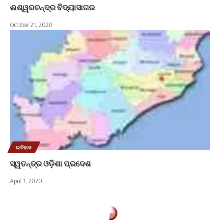
ଈଶ୍ୱରଚନ୍ଦ୍ର ବିଦ୍ୟାସାଗର
October 21, 2020
ଇତିହାସ
ସ୍ୱତନ୍ତ୍ର ଓଡ଼ିଶା ପ୍ରଦେଶ
April 1, 2020