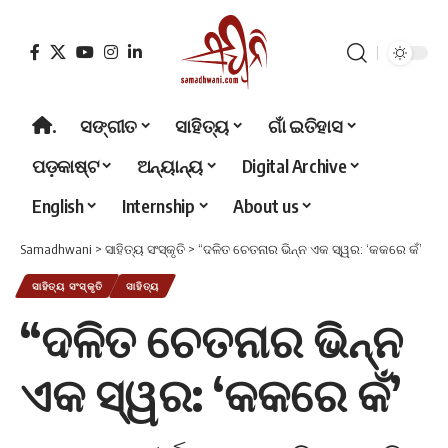
.
ସଙ୍ଗୀତ
ସାହିତ୍ୟ
ଗାଁ ଇତିହାସ
ପଡ଼କାଷ୍ଟ
ଅନ୍ୟାନ୍ୟ
Digital Archive
English
Internship
About us
Samadhwani
>
ସାହିତ୍ୟ ସଂସ୍କୃତି
>
“ଦଳିତ ଚେତନାର ଭିନ୍ନ ଏକ ସ୍ୱର: ‘କକରେ କଁ’
ସାହିତ୍ୟ ସଂସ୍କୃତି
ସାହିତ୍ୟ
“ଦଳିତ ଚେତନାର ଭିନ୍ନ
ଏକ ସ୍ୱର: ‘କକରେ କଁ’