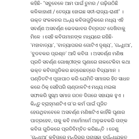
କହିଛି- “ସବୁବେଳେ ଆମ ପାଇଁ ତୁମର / ଗଢ଼ିଉଠିଛି
କଳିକାହାଣୀ / ତେଜ୍ୟା ହୋଇଛ ସତୀ-ରାଜ୍ୟ-ରାଣୀ” ।
ଉକ୍ତ ସଂକଳନର ଅନ୍ୟ କବିତାଗୁଡ଼ିକରେ ମଧ୍ୟ ଏହି
ସବର୍ଣ୍ଣ ଅସବର୍ଣ୍ଣ ଭେଦଭାବର ଚିତ୍ରପଟ ଦେଖିବାକୁ
ମିଳେ । ସେହି କବିତାମାନଙ୍କ ମଧ୍ୟରେ ରହିଛି-
‘ମହାବାତ୍ୟା’, ‘ବାତ୍ୟାପରର ଗୋଟିଏ ଦୃଶ୍ୟ’, ‘ଗନ୍ଧିଆ’,
‘ବୁଡବକର ପ୍ରଶ୍ନ’ ଆଦି କବିତା । ଅସବର୍ଣ୍ଣ ମଣିଷ
ପ୍ରତି ସବର୍ଣ୍ଣ ଗୋଷ୍ଠୀଙ୍କ ଘୃଣାରେ ନାକଟେକିବା କଥା
ଭକ୍ତ କବିତାଗୁଡିକର ଛତ୍ରେଛତ୍ରେ ବିଦ୍ୟମାନ ।
ପଣ୍ଡିତଟିଏ ପୂଜାପାଠ କରି ଯେମିତି ସମାଜର ହିତ ସାଧନ
କରେ ଠିକ୍ ସେହିପରି ଚାଣ୍ଡାଳଟିଏ ମଧ୍ୟ ମଇଳା
ସଫାକରି ସୁସ୍ଥ ସମାଜ ଗଠନ ଦିଗରେ ସହାୟକ ହୁଏ ।
କିନ୍ତୁ ବ୍ରାହ୍ମଣଟିଏ ତା’ର କର୍ମ ପାଇଁ ପୂଜିତ
ହେଉଥିବାବେଳେ ଅସବର୍ଣ୍ଣ ମଣିଷଟିଏ କାହିଁକି ଘୃଣାର
ପାତ୍ରହେବ, ତାକୁ କବି ମର୍ମେମର୍ମେ ଅନୁଭବକରି ତାଙ୍କ
କବିତା ଗୁଡିକରେ ପ୍ରତିବିମ୍ବିତ କରିଛନ୍ତି । ତେଣୁ
‘ଗନ୍ଧିଆ’ କବିତାରେ ମନ୍ଦିରର ପଚାସଢ଼ା ଦୁର୍ଗନ୍ଧଯୁକ୍ତ