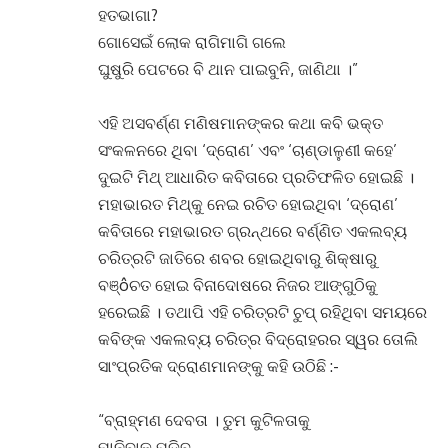
ହତଭାଗା?
ଗୋସେଇଁ ଲୋକ ରାଗିମାଗି ଗଲେ
ଘୁଷୁରି ପେଟରେ ବି ଥାନ ପାଇବୁନି, ଜାଣିଥା ।”
ଏହି ଅସବର୍ଣ୍ଣ ମଣିଷମାନଙ୍କର କଥା କବି ଭକ୍ତ
ସଂକଳନରେ ଥିବା ‘ଦ୍ରୋଣ’ ଏବଂ ‘ଚାଣ୍ଡାଳୁଣୀ କହେ’
ଦୁଇଟି ମିଥ୍ ଆଧାରିତ କବିତାରେ ପ୍ରତିଫଳିତ ହୋଇଛି ।
ମହାଭାରତ ମିଥ୍‌କୁ ନେଇ ରଚିତ ହୋଇଥିବା ‘ଦ୍ରୋଣ’
କବିତାରେ ମହାଭାରତ ଗ୍ରନ୍ଥରେ ବର୍ଣ୍ଣିତ ଏକଲବ୍ୟ
ଚରିତ୍ରଟି ଜାତିରେ ଶବର ହୋଇଥିବାରୁ ଶିକ୍ଷାରୁ
ବଞ୍ôଚତ ହୋଇ ବିନାଦୋଷରେ ନିଜର ଆଙ୍ଗୁଠିକୁ
ହରେଇଛି । ତଥାପି ଏହି ଚରିତ୍ରଟି ଚୁପ୍ ରହିଥିବା ସମୟରେ
କବିଙ୍କ ଏକଲବ୍ୟ ଚରିତ୍ର ବିଦ୍ରୋହରର ସ୍ୱର ତୋଲି
ସାଂପ୍ରତିକ ଦ୍ରୋଣମାନଙ୍କୁ କହି ଉଠିଛି :-
“ବ୍ରାହ୍ମଣ ଦେବତା । ତୁମ କୁଟିଳତାକୁ
ମାନିବାକୁ ପଡ଼ିବ