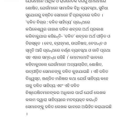
ଯେଉଁମାନେ ଆର୍ଥିକ ଓ ରାଜନୈତିକ ଦିଗରୁ ଧର୍ମନାମରେ
ଶୋଷିତ, ଯେଉଁମାନେ ସାମାଜିକ ବିଧି ବ୍ୟବସ୍ଥା, ସୁବିଧା
ସୁଯୋଗରୁ ବଞ୍ଚିତ ସେମାନେ ହିଁ ପ୍ରକୃତରେ ଦଳିତ ।
‘ଦଳିତ ବିଚାର : ଦଳିତ ସାହିତ୍ୟ’ ଗ୍ରନ୍ଥରେ
କପିଳେଶ୍ୱର ଗାହାଣ ଦଳିତ ଶବ୍ଦର ଅର୍ଥ ପ୍ରକାଶ
କରିବାକୁଯାଇ କହିଛନ୍ତି- ‘ଦଳିତ’ ଶବ୍ଦର ଅର୍ଥ ପୀଡ଼ିତ ଓ
ତିରସ୍କୃତ । ବେଦ, ବ୍ରାହ୍ମଣ, ଉପନିଷଦ, ବେଦାନ୍ତ ଓ
ସ୍ମୃତି ଆଦି ଗ୍ରନ୍ଥରେ ବର୍ଣ୍ଣ ବ୍ୟବସ୍ଥା ଓ ଜାତି ପ୍ରଥା
ସହ ଏହାର ସମ୍ବନ୍ଧ ରହିଛି ।’ ମୋଟାମୋଟି ଭାବରେ
କହିବାକୁଗଲେ ଯେଉଁମାନେ ଅତ୍ୟାଚାରିତ, ଶୋଷିତ,
ଉତ୍ପୀଡ଼ିତ ସେମାନଙ୍କୁ ଦଳିତ କୁହାଯାଇଛି । ଏହି ଦଳିତ
ବିଧ୍ୱସ୍ତ, ଖଣ୍ଡିତ ମଣିଷର କଥା ଯେଉଁ ସାହିତ୍ୟ କହେ
ତାକୁ ଦଳିତ ସାହିତ୍ୟ ଏବଂ ଏହି ଦଳିତ
ନିଷ୍ପେଷିତମାନଙ୍କର ଅଧିକାର ପାଇଁ ଯେଉଁ ଲେଖକ
କଲମ ଦ୍ୱାରା ସାହିତ୍ୟରେ ମତବ୍ୟକ୍ତ କରନ୍ତି
ସେମାନଙ୍କୁ ଦଳିତ ଲେଖକ ଭାବରେ ଅଭିହିତ କରାଯାଇଛି
।