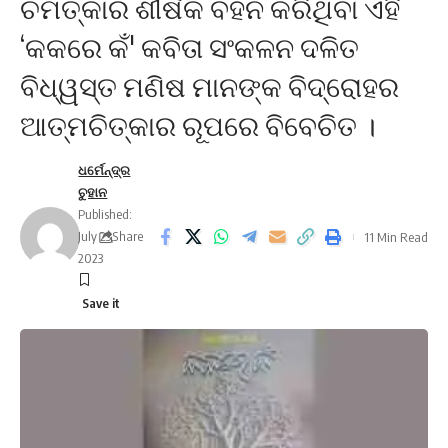
ଚମତ୍କାର ଶୀର୍ଷକ ବହନ କରିଥିବା ଏହି
‘କକରେ କଁ' କବିତା ସଂକଳନ ଦଳିତ
ବିଧ୍ୱସ୍ତ ମଣିଷ ମାନଙ୍କ ବିଦ୍ରୋହର
ଆତ୍ମଚିତ୍କାର ରୂପରେ ବିବେଚିତ ।
ଧର୍ମେନ୍ଦ୍ର
ଚୁହାନ
Published:
July 23,
Share
11 Min Read
2023