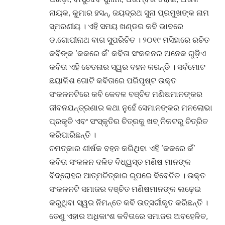
ନାୟକ, କୁମାର ହସନ୍‌, ଜୟଦ୍ରଥ ସୁନା ପ୍ରମୁଖଙ୍କ ନାମ
ସ୍ମରଣୀୟ । ଏହି ସମୟ ଖଣ୍ଡର କବି ଭାବରେ
ଡ.ଗୋପୀନାଥ ବାଗ ସୁପରିଚିତ । ୨୦୧୯ ମସିହାରେ ରଚିତ
କବିଙ୍କ ‘କକରେ କଁ’ କବିତା ସଂକଳନର ଅନେକ ଗୁଡ଼ିଏ
କବିତା ଏହି ଚେତନାର ସ୍ୱର ବହନ କରନ୍ତି । ସର୍ବମୋଟ
ଛୟାଳିଶ ଗୋଟି କବିତାରେ ପରିପୃଷ୍ଟ ଉକ୍ତ
ସଂକଳନଟିରେ କବି କେବଳ ବଞ୍ଚିତ ମଣିଷମାନଙ୍କର
ଜୀବନଯନ୍ତ୍ରଣାର କଥା ନୁହେଁ ସେମାନଙ୍କର ମନଲୋଭା
ପ୍ରକୃତି ଏବଂ ସଂସ୍କୃତିର ଚିତ୍ରକୁ ଖବ୍ ନିକଟରୁ ଚିତ୍ରିତ
କରିପାରିଛନ୍ତି ।
ଚମତ୍କାର ଶୀର୍ଷକ ବହନ କରିଥିବା ଏହି ‘କକରେ କଁ’
କବିତା ସଂକଳନ ଦଳିତ ବିଧ୍ୱସ୍ତ ମଣିଷ ମାନଙ୍କ
ବିଦ୍ରୋହର ଆତ୍ମଚିତ୍କାର ରୂପରେ ବିବେଚିତ । ଉକ୍ତ
ସଂକଳନଟି ସମାଜର ବଞ୍ଚିତ ମଣିଷମାନଙ୍କ ଲଢ଼େଇ
କରୁଥିବା ସ୍ୱର ନିମନ୍ତେ କବି ଉତ୍ସର୍ଗୀକୃତ କରିଛନ୍ତି ।
ତେଣୁ ଏହାର ଅଧିକାଂଶ କବିତାରେ ସମାଜର ଅବହେଳିତ,