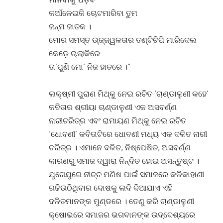
କଆଁଳେଇକି ଚୋଟମାରିବା ତୁମ
ଜନ୍ମ ଜାତକ ।
ମୋର ସମସ୍ତ ଉ୍‌ଜ୍ଜ୍ୱଳତାର ତଣ୍ଟିଚିପି ମାରିଦେଲ
କେଡ଼େ ଚାଲାକିରେ
ତା’ପୁଣି ମୋ’ ନିଜ ହାତରେ ।”
ଲକ୍ଷ୍ମୀ ପୁରାଣ ମିଥ୍‌କୁ ନେଇ ରଚିତ ‘ଚାଣ୍ଡାଳୁଣୀ କହେ’
କବିତାର ଶ୍ରୀୟା ଚାଣ୍ଡାଳୁଣୀ ଏକ ଅସବର୍ଣ୍ଣ
ନାରୀଚରିତ୍ର ଏବଂ ରାମାୟଣ ମିଥ୍‌କୁ ନେଇ ରଚିତ
‘ଧୋବଣୀ’ କବିତାଟିରେ ଧୋବଣୀ ମଧ୍ୟ ଏକ ଦଳିତ ନାରୀ
ଚରିତ୍ର । ଏମାନେ ଦଳିତ, ନିଷ୍ପେଷିତ, ଅସବର୍ଣ୍ଣ
କାରଣରୁ ସମାଜ ଦ୍ୱାରା ନିନ୍ଦିତ ହୋଇ ଅସନ୍ତୁଷ୍ଟ ।
ଯୁଗେଯୁଗେ ନୀଚ୍ଚ ମଣିଷ ପାଇଁ ସମାଜରେ କଳିକାହାଣୀ
ଗଢିଉଠିଥିବାର ଦୋଷକୁ ଲଦି ଦିଆଯାଏ ଏହି
ଦଳିତମାନଙ୍କ ମୁଣ୍ଡରେ । ତେଣୁ କରି ଚାଣ୍ଡାଳୁଣୀ
କ୍ଷୋଭରେ ସମାଜର ଭଗବାନଙ୍କ ଉଦ୍ଦେଶ୍ୟରେ