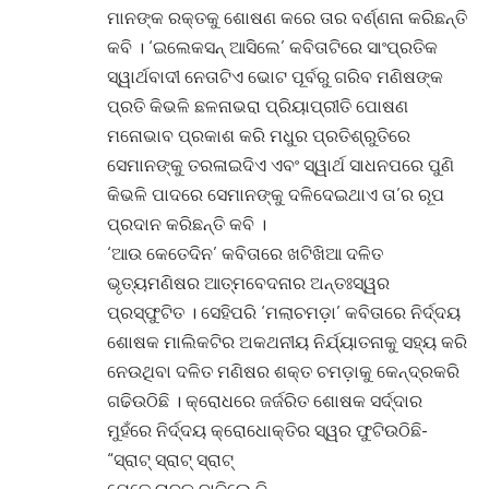
ମାନଙ୍କ ରକ୍ତକୁ ଶୋଷଣ କରେ ତାର ବର୍ଣ୍ଣନା କରିଛନ୍ତି
କବି । ‘ଇଲେକସନ୍ ଆସିଲେ’ କବିତାଟିରେ ସାଂପ୍ରତିକ
ସ୍ୱାର୍ଥବାଦୀ ନେତାଟିଏ ଭୋଟ ପୂର୍ବରୁ ଗରିବ ମଣିଷଙ୍କ
ପ୍ରତି କିଭଳି ଛଳନାଭରା ପ୍ରିୟାପ୍ରୀତି ପୋଷଣ
ମନୋଭାବ ପ୍ରକାଶ କରି ମଧୁର ପ୍ରତିଶ୍ରୁତିରେ
ସେମାନଙ୍କୁ ତରଳାଇଦିଏ ଏବଂ ସ୍ୱାର୍ଥ ସାଧନପରେ ପୁଣି
କିଭଳି ପାଦରେ ସେମାନଙ୍କୁ ଦଳିଦେଇଥାଏ ତା’ର ରୂପ
ପ୍ରଦାନ କରିଛନ୍ତି କବି ।
‘ଆଉ କେତେଦିନ’ କବିତାରେ ଖଟିଖିଆ ଦଳିତ
ଭୃତ୍ୟମଣିଷର ଆତ୍ମବେଦନାର ଅନ୍ତଃସ୍ୱର
ପ୍ରସ୍ଫୁଟିତ । ସେହିପରି ‘ମଲାଚମଡ଼ା’ କବିତାରେ ନିର୍ଦ୍ଦୟ
ଶୋଷକ ମାଲିକଟିର ଅକଥନୀୟ ନିର୍ଯ୍ୟାତନାକୁ ସହ୍ୟ କରି
ନେଉଥିବା ଦଳିତ ମଣିଷର ଶକ୍ତ ଚମଡ଼ାକୁ କେନ୍ଦ୍ରକରି
ଗଢିଉଠିଛି । କ୍ରୋଧରେ ଜର୍ଜରିତ ଶୋଷକ ସର୍ଦ୍ଦାର
ମୁହଁରେ ନିର୍ଦ୍ଦୟ କ୍ରୋଧୋକ୍ତିର ସ୍ୱର ଫୁଟିଉଠିଛି-
“ସ୍ରାଟ୍ ସ୍ରାଟ୍ ସ୍ରାଟ୍‌
ଯେତେ ଚାବୁକ୍ ବାଜିଲେ ବି