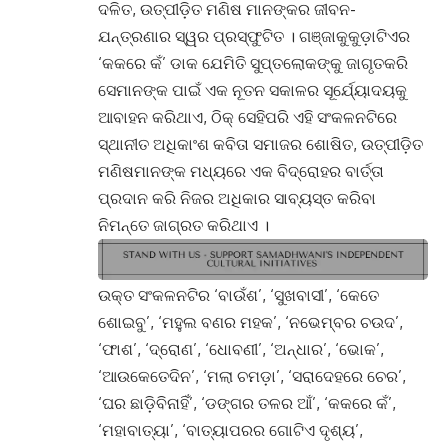
ଦଳିତ, ଉତ୍ପୀଡ଼ିତ ମଣିଷ ମାନଙ୍କର ଜୀବନ-
ଯନ୍ତ୍ରଣାର ସ୍ୱର ପ୍ରସ୍ଫୁଟିତ । ଗଞ୍ଜାକୁକୁଡ଼ାଟିଏର
‘କକରେ କଁ’ ଡାକ ଯେମିତି ସୁପ୍ତଲୋକଙ୍କୁ ଜାଗୃତକରି
ସେମାନଙ୍କ ପାଇଁ ଏକ ନୂତନ ସକାଳର ସୂର୍ଯ୍ୟୋଦୟକୁ
ଆବାହନ କରିଥାଏ, ଠିକ୍ ସେହିପରି ଏହି ସଂକଳନଟିରେ
ସ୍ଥାନୀତ ଅଧିକାଂଶ କବିତା ସମାଜର ଶୋଷିତ, ଉତ୍ପୀଡ଼ିତ
ମଣିଷମାନଙ୍କ ମଧ୍ୟରେ ଏକ ବିଦ୍ରୋହର ବାର୍ତ୍ତା
ପ୍ରଦାନ କରି ନିଜର ଅଧିକାର ସାବ୍ୟସ୍ତ କରିବା
ନିମନ୍ତେ ଜାଗ୍ରତ କରିଥାଏ ।
ଉକ୍ତ ସଂକଳନଟିର ‘ବାଉଁଶ’, ‘ସୁଖବାସୀ’, ‘କେତେ
ଶୋଇବୁ’, ‘ମହୁଲ ବଣର ମହକ’, ‘ନଭେମ୍ବର ଚଉଦ’,
‘ଫାଶ’, ‘ଦ୍ରୋଣ’, ‘ଧୋବଣୀ’, ‘ଅନ୍ଧାର’, ‘ଭୋକ’,
‘ଆଉକେତେଦିନ’, ‘ମଲା ଚମଡ଼ା’, ‘ସରାଦେହରେ ଚେର’,
‘ଘର ଛାଡ଼ିବିନାହିଁ’, ‘ଡଙ୍ଗର ତଳର ଆଁ’, ‘କକରେ କଁ’,
‘ମହାବାତ୍ୟା’, ‘ବାତ୍ୟାପରର ଗୋଟିଏ ଦୃଶ୍ୟ’,