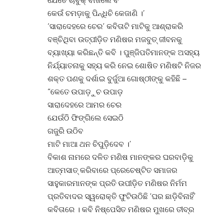
କେଉଁ ଚମଡ଼ାକୁ ପିନ୍ଧିଚି କେଜାଣି ।’
‘ସାରାଦେହରେ ଚେର’ କବିତାଟି ମାଟିକୁ ଆଶ୍ରାକରି
ବଞ୍ଚିଥିବା ଉତ୍ପୀଡ଼ିତ ମଣିଷର ମଜବୁତ୍ ଜୀବନକୁ
ବ୍ୟାଖ୍ୟା କରିଛନ୍ତି କବି । ପୁଞ୍ଜିପତିମାନଙ୍କ ଅସହ୍ୟ
ନିର୍ଯ୍ୟାତନାକୁ ସହ୍ୟ କରି ନେଇ ଶୋଷିତ ମଣିଷଟି ନିଜର
ଶକ୍ତ ପଣକୁ ଦର୍ଶାଇ ବୁର୍ଜୁଆ ଗୋଷ୍ଠୀଙ୍କୁ କହିଛି –
“କେତେ ଉପାଡ଼ୁଚ ଉପାଡ଼
ସାରାଦେହରେ ଆମର ଚେର
ଯେଉଁଠି ଫିଙ୍ଗିଲେ ସେଇଠି
ଗଜୁରି ଉଠିବ
ମାଟି ମାଆ ଥନ ଚିପୁଡ଼ିଦେବ ।’
ବିକାଶ ନାମରେ ଦଳିତ ମଣିଷ ମାନଙ୍କର ଘରବାଡ଼ିକୁ
ଆତ୍ମସାତ୍ କରିବାରେ ପ୍ରେଚେଷ୍ଟିତ ସମାଜର
ସାହୁକାରମାନଙ୍କ ପ୍ରତି ଉପୀଡ଼ିତ ମଣିଷର ନିର୍ମମ
ପ୍ରତିବାଦର ସ୍ୱରୋକ୍ତି ଫୁଟିଉଠିଛି ‘ଘର ଛାଡ଼ିବିନାହିଁ’
କବିତାରେ । କବି ନିଷ୍ପେସିତ ମଣିଷର ମୁଖରେ ତୀବ୍ର