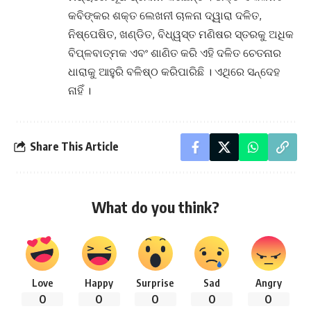
କବିଙ୍କର ଶକ୍ତ ଲେଖନୀ ଚାଳନା ଦ୍ୱାରା ଦଳିତ,
ନିଷ୍ପେଷିତ, ଖଣ୍ଡିତ, ବିଧ୍ୱସ୍ତ ମଣିଷର ସ୍ତରକୁ ଅଧିକ
ବିପ୍ଳବାତ୍ମକ ଏବଂ ଶାଣିତ କରି ଏହି ଦଳିତ ଚେତନାର
ଧାରାକୁ ଆହୁରି ବଳିଷ୍ଠ କରିପାରିଛି । ଏଥିରେ ସନ୍ଦେହ
ନାହିଁ ।
Share This Article
What do you think?
Love
Happy
Surprise
Sad
Angry
0
0
0
0
0