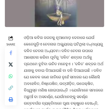
ଓଡ଼ିଆ କବିତା ଜଗତକୁ ନୂଆମୋଡ଼ ଦେବାରେ ଯେଉଁ
କେତେଗୁଡ଼ିଏ ଚେତନାର ଅଭ୍ୟୁଦୟ ଘଟିଥିଲା ତନ୍ମଧ୍ୟରୁ
SHARE
ଦଳିତ ଚେତନା ଅନ୍ୟତମ। ଦଳିତ ଚେତନା ଉପରେ
ଆଲୋଚନା କରିବା ପୂର୍ବରୁ ‘ଦଳିତ’ ଶବ୍ଦର ଅର୍ଥକୁ
ପ୍ରଥମେ ବୁଝିବା ଉଚିତ ମନେହୁଏ । ‘ଦଳିତ’ ଶବ୍ଦର ଅର୍ଥ
ଯାହାକୁ ଦବାଇ ଦିଆଯାଇଛି ବା ଦଳି ଦିଆଯାଇଛି । ଦଳିତ
ଯେ କେବଳ ଜଣେ ଜାତିରେ ନୁହେଁ ସମାଜର ଯେ କୌଣସି
ଅବହେଳିତ, ନିଷ୍ପେଷିତ, ଉତ୍ପୀଡ଼ିତ, ଉପେକ୍ଷିତ,
ବିଧ୍ୱସ୍ତ ମଣିଷ ହୋଇପାରନ୍ତି । ଯେଉଁମାନେ ସମାଜରେ
ଅଛୁଆଁ ବା ଅସବର୍ଣ୍ଣ, ଯେଉଁମାନଙ୍କୁ ସବର୍ଣ୍ଣ
ଉଚ୍ଚବର୍ଗର ବ୍ୟକ୍ତିମାନେ ଘୃଣା ଚକ୍ଷୁରେ ଦେଖନ୍ତି,