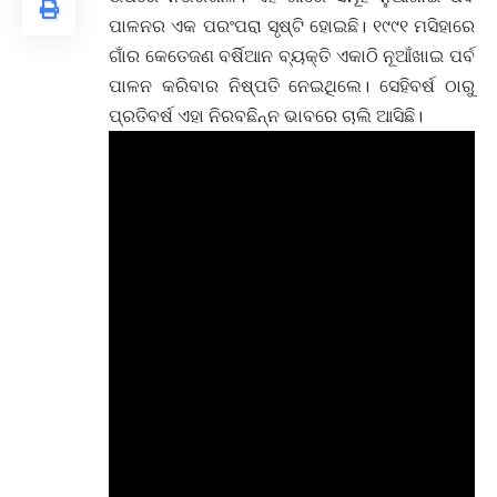
ପାଳନର ଏକ ପରଂପରା ସୃଷ୍ଟି ହୋଇଛି। ୧୯୯୧ ମସିହାରେ
ଗାଁର କେତେଜଣ ବର୍ଷିଆନ ବ୍ୟକ୍ତି ଏକାଠି ନୂଆଁଖାଇ ପର୍ବ
ପାଳନ କରିବାର ନିଷ୍ପତି ନେଇଥିଲେ। ସେହିବର୍ଷ ଠାରୁ
ପ୍ରତିବର୍ଷ ଏହା ନିରବଛିନ୍ନ ଭାବରେ ଚାଲି ଆସିଛି।