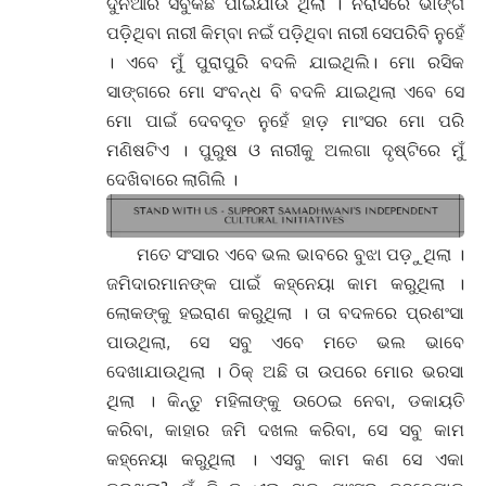
କହ୍ନେୟା କରୁଥିଲା । ଏସବୁ କାମ କଣ ସେ ଏକା
କରୁଥିଲା? ମୁଁ କିନ୍ତୁ ଏଇ ହାଡ଼ ମାଂସର କହ୍ନେୟାକୁ
ଭଲପାଇ ବସିଲି ଝିଅ । ନା ଆଗରୁ ଭକ୍ତି ଥିଲା । ଏବେ ମୁଁ
ଭଲ ପାଉଥିଲି । ଆମ ନରୀଜାତି ଏହାତ କରିଥାଉଁ ଭକ୍ତି
। ସେଥିପାଇଁ ଧୋକା ଖାଉଁ । ତୁ ସେମିତି କରିବୁନି, କେବେ
କାହାର ଭକ୍ତି । ମତେ ଯଦି କିଏ ପଚାରେ ମୁଁ କହିବି ଭକ୍ତି
ତ ଭଗବାନଙ୍କୁ କଲେବି ଖରାପ କଥା, ତା’ପରେ ମଣିଷ
କଣ ଭକ୍ତି କରି ବଂଚି ରହିପାରିବ ।
ହଁ ତେବେ ମୁଁ କହୁଛି ଯେ ଏହି ହାଡ଼ ମାଂସଧାରୀ କହ୍ନେୟାକୁ
ମୁଁ ଭଲ ପାଉଥିଲି । ଆଉ ସେବି ଏହି ନୂଆ କିସୁକିବାଈକୁ
ଇଜ୍ଜତ ଦେଉଥିଲା । ସ୍ନେହ ଆଦର ବି କରୁଥିଲା । ସେହି
ଭଲ ପରଇବାକୁ ନେଇ ମୁଁ ରାଣ ପକେଇ କହିଲି ଏବେ ସେ
ଆଉ ସେ ଏପଟସେପଟ କାମ କରିବିନି । ଆମେ ଦୁଇଜଣ
ଭଲରେ ଥିଲୁ । ଟଙ୍କା ପଇସା ବି ଭଲରେ ମିଳୁଥିଲା ।
ତେଣୁ ତାକୁ କଣ ଦରକାର ଯେ କାହା ଇସାରାରେ କାମ
କରିବ । ତା’ ପାଇଁ ସେ କାଦୁଅରେ ପଶିବ । ସେ ରାଣ
ଖାଇଲା, ସେ ସତରେ ବଦଳିଗଲା ଝିଅ । ଏବେ