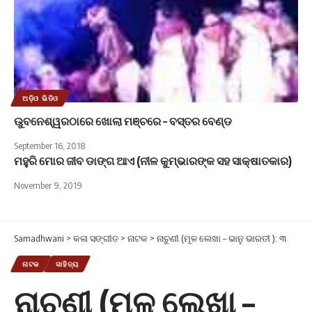
ଅଡ଼ିଓ ଭିଡିଓ
ଉୁବନେଶ୍ୱରଠାରେ ଖୋଲା ମଞ୍ଚରେ – ବସ୍ତର ବେଣ୍ଡ
September 16, 2018
ମହୁରି ମୋର ଜୀବ ଡାଙ୍ଗ ଆଏ (ନୀଳ କୁମ୍ଭାରଙ୍କ ସହ ସାକ୍ଷାତକାର)
November 9, 2019
Samadhwani
>
କଳା ସଙ୍ଗୀତ
>
ନାଟକ
>
ନାଚୁଣୀ (ମୂଳ ଲେଖା – ଭାନୁ ଭାରତୀ ): ୩
ନାଟକ
ସାହିତ୍ୟ
ନାଚୁଣୀ (ମୂଳ ଲେଖା –