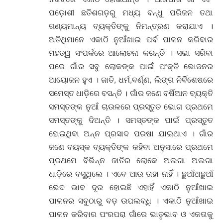
ପଡ଼ୋଶୀ ଛତିଶଗଡ଼ରୁ ମଧ୍ୟ ବନ୍ଧୁ ପରିଜନ ତଥା
ଗଣ୍ୟମାନ୍ୟ ବ୍ୟକ୍ତିଙ୍କୁ ନିମନ୍ତ୍ରଣ କରାଯାଏ ।
ଅତିଥିମାନେ ଏକାଠି ନୁଆଁଖାଇ ପର୍ବ ପାଳନ କରିବାର
ମହତ୍ୱ ସଂପର୍କରେ ଆଲୋଚନା କରନ୍ତି । ସଭା ସରିବା
ପରେ ଗାଁର ସବୁ ଲୋକଙ୍କ ପାଇଁ ପଂକ୍ତି ଭୋଜନର
ଆୟୋଜନ ହୁଏ । ଜାତି, ଧର୍ମ,ବର୍ଣ୍ଣ, ଲିଙ୍ଗ ନିର୍ବିଶେଷରେ
ସମେସ୍ତ ଧାଡ଼ିରେ ବସନ୍ତି । ଗାଁର ଜଣେ ବର୍ଷିଆନ ବ୍ୟକ୍ତି
ସମସ୍ତଙ୍କ ନୁଆଁ ଚାଉଳରେ ପ୍ରସ୍ତୁତ ଭୋଗ ପ୍ରଥମେ
ସମସ୍ତଙ୍କୁ ଦିଅନ୍ତି । ସମସ୍ତଙ୍କ ପାଇଁ ପ୍ରସ୍ତୁତ
ହୋଇଥିବା ଅନ୍ନ ପ୍ରସାଦ ପରଷା ଯାଇଥାଏ । ଗାଁର
ଜଣେ ବୟସ୍କ ବ୍ୟକ୍ତିଙ୍କ କହିବା ଅନୁସାରେ ପ୍ରଥମେ
ପ୍ରଥମେ ବିଭିନ୍ନ ଜାତିର ଲୋକେ ଅଲଗା ଅଲଗା
ଧାଡ଼ିରେ ବସୁଥିଲେ । ଏବେ ଆଉ ତାହା ନାହିଁ । ଛୁଆଁଅଛୁଆଁ
ଭେଦ ଭାବ ଦୂର ହୋଇଛି ଏହାହିଁ ଏକାଠି ନୁଆଁଖାଇ
ପାଳନର ସବୁଠାରୁ ବଡ଼ ଉପଲବ୍ଧି । ଏକାଠି ନୁଆଁଖାଇ
ପାଳନ କରିବାର ପଂରପରା ଗାଁରେ ଭାତୃଭାବ ଓ ଏକତାକୁ