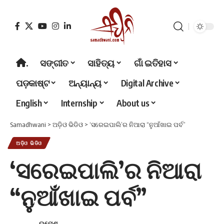
.
ସଙ୍ଗୀତ
ସାହିତ୍ୟ
ଗାଁ ଇତିହାସ
ପଡ଼କାଷ୍ଟ
ଅନ୍ୟାନ୍ୟ
Digital Archive
English
Internship
About us
Samadhwani
>
ଅଡ଼ିଓ ଭିଡିଓ
>
‘ସରେଇପାଲି’ର ନିଆରା “ନୁଆଁଖାଇ ପର୍ବ”
ଅଡ଼ିଓ ଭିଡିଓ
‘ସରେଇପାଲି’ର ନିଆରା
“ନୁଆଁଖାଇ ପର୍ବ”
ଉମେଶ