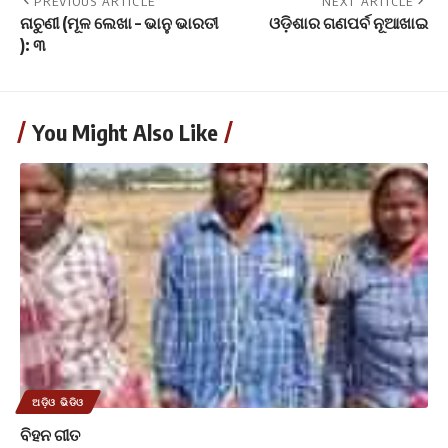
PREVIOUS ARTICLE
NEXT ARTICLE
ନାଚୁଣୀ (ମୂଳ ଲେଖା – ଭାନୁ ଭାରତୀ
ଓଡ଼ିଶାର ଗଣପର୍ବ ନୂଆଖାଇ
): ୩
You Might Also Like
ଅଡ଼ିଓ ଭିଡିଓ
ବିହନ ଗୀତ