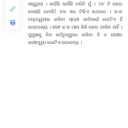
ଲାଗୁଥିଲା । କାହିଁକି କାହିଁକି ମରିବି ମୁଁ । ‘ମା’ ଟି ହୋଇ
ଦେଲାନି ବୋଲି? ବସ ଏଇ ଟିକିଏ କଥାରେ । କ’ଣ
ମାତୃତ୍ୱଲାଭ କରିବା ସ୍ତ୍ରୀ ଜାତିପାଇଁ ଗୋଟିଏ ହିଁ
ଉଦ୍ଦେଶ୍ୟ । ନାରୀ କ’ଣ ଆଉ କିଛି ହୋଇ ପାରିବ ନାହିଁ ।
ପୁରୁଷକୁ ନିଜ କର୍ତ୍ତୃତ୍ୱରେ ରଖିବା ବି ତ ନାରୀର
ନାରୀତ୍ୱର ଗୋଟିଏ ଉପଲବ୍ଧ ।
ନୃତ୍ୟାଭିନୟ – ଓଡିଶୀ ନୃତ୍ୟାଙ୍ଗନା
ଭାଗିରଥି ସାହି
(ବାହାରେ ବାଜୁଥିବା ଢୋଲବାଜାରେ ନାଚୁଣୀ ନାଚିବାରେ
ଲାଗେ । ବହୁଦିନ ଧରି ରୋଗରେ ପଡ଼ିବାରୁ ନାଚି ପାରୁନାହିଁ,
କିନ୍ତୁ ପ୍ରବଳ ଚେଷ୍ଟା ଚାଲିଛି । ଢୋଲ ବାଜିବା ବନ୍ଦ
ହୋଇଗଲା । କିନ୍ତୁ ନାଚୁଣୀ ତା ପରେ ବି ନାଚୁଛି ।)
ରସିକ – ବସ୍ କିସୁକିବାଈ ତୋ ଦେହ ଭଲ ନାହିଁ ।
ନାଚୁଣୀ ମୁଁ ଠିକ୍ ଅଛି ବିଲକୁଲ ଠିକ୍ ଅଛି । ମୁଁ ନାଚିବି, ମୁଁ
ନାଚିବି । ଆଉ ରୋଗରେ ପଡ଼ିବି ନାହିଁ । ତାକୁ ବାହାର କର,