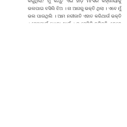
କ’ଣ ହେଲା ନା ସମାରୋହ ହେଲେ ନାଚ ଦେଖେଇବୁ,
ନହେଲେ ଘରେ ରହି ଦିନ ଦିନ ଧରି ଅଭ୍ୟାସ କରିବୁ । ସେ
ନୂଆଁ ନୁଆଁ କବିତା ତିଆରି କରେ । ନୂଆଁ ଧ୍ୱନି ଖୋଜେ,
ପାଖୁଡ଼ାରେ ନୂଆଁ କଥା ଖୋଜେ । ଆଉ ମୁଁ ନୂଆଁ ନୂଆଁ ନାଚ
କରେ । ଏବେ ଯାଇ ମୁଁ ପ୍ରଥମ କରି ନାଚର ଅର୍ଥ ବୁଝି
ପାରିଲି । ଏବେ ମୁଁ ନିଜ ସନ୍ତୁଷ୍ଟି ପାଇଁ ନାଚିଲି । ନିଜ
ପାଇଁ ନାଚିଲି । ମୋ ନାଚ ଦେଖି ଲୋକଙ୍କୁ ତ ଆନନ୍ଦ
ଆସୁଥିଲା। ଏହି ଆନନ୍ଦର ସ୍ରୋତ ମୋ ଭିତରେ ଫୁଟି
ଉଠିଥିଲା । ଏପରି ଅନୁଭବ ମୋ ପାଇଁ ବିଲକୁଲ୍ ନୂଆଁ ଥିଲା
। ମୁଁ ପୁଣି ଥରେ ନିଜକୁ ପ୍ରସ୍ପଟିତ ହେବାର ଅନୁଭବ କଲି
।
ଏହାରି ଭିତରେ କହ୍ନେୟାକୁ ଜମିଦାର ଘରୁ
କେତେଥର ଡକା ହେଲାଣି । ସେ କିନ୍ତୁ ପୁରା ସଫା ମନା
କରିଦିଏ । କୁହେ ଏ ସବୁ କାମ ମୁଁ ଛାଡ଼ି ଦେଇଛି । ପୁରୁଣା
ସାଙ୍ଗ ସାଥି ପ୍ରଥମେ ତ ତାକୁ ଲାଳସା ଦେଇ ଥିଲେ, ପୁଣି
ତାର ମଜାକ ଉଡ଼ଉଥିଲେ । କହ୍ନେୟା ତ ନିଜ ନାଚୁଣୀର
ଡୋରରେ ବନ୍ଧା ପଡ଼ିଛି । ଏବେ ସେ ଏକା ପୁରୁଷ ନୁହେଁ,