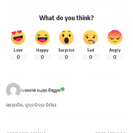
What do you think?
Love
Happy
Surprise
Sad
Angry
0
0
0
0
0
By
ଉମେଶ ଚନ୍ଦ୍ର ବିଶ୍ୱାଳ
ସାମ୍ବାଦିକ, ବୃତ୍ତଚିତ୍ର ନିର୍ମାତା