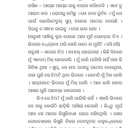
ଗେଲବଶରର କିସୁକି ନିଜର ଦେବଦୂତର ବାହୁବନ୍ଧନରେ
ଦୁନିଆର ସବୁକିଛି ପାଇଯାଉ ଥିଲା । ନିରାସରେ ଭାଙ୍ଗି
ପଡ଼ିଥିବା ନାରୀ କିମ୍ବା ନଇଁ ପଡ଼ିଥିବା ନାରୀ ସେପରିବି ନୁହେଁ
। ଏବେ ମୁଁ ପୁରାପୁରି ବଦଳି ଯାଇଥିଲି। ମୋ ରସିକ
ସାଙ୍ଗରେ ମୋ ସଂବନ୍ଧ ବି ବଦଳି ଯାଇଥିଲା ଏବେ ସେ
ମୋ ପାଇଁ ଦେବଦୂତ ନୁହେଁ ହାଡ଼ ମାଂସର ମୋ ପରି
ମଣିଷଟିଏ । ପୁରୁଷ ଓ ନାରୀକୁ ଅଲଗା ଦୃଷ୍ଟିରେ ମୁଁ
ଦେଖିବାରେ ଲାଗିଲି ।
ମତେ ସଂସାର ଏବେ ଭଲ ଭାବରେ ବୁଝା ପଡ଼ୁଥିଲା ।
ଜମିଦାରମାନଙ୍କ ପାଇଁ କହ୍ନେୟା କାମ କରୁଥିଲା ।
ଲୋକଙ୍କୁ ହଇରାଣ କରୁଥିଲା । ତା ବଦଳରେ ପ୍ରଶଂସା
ପାଉଥିଲା, ସେ ସବୁ ଏବେ ମତେ ଭଲ ଭାବେ
ଦେଖାଯାଉଥିଲା । ଠିକ୍ ଅଛି ତା ଉପରେ ମୋର ଭରସା
ଥିଲା । କିନ୍ତୁ ମହିଳାଙ୍କୁ ଉଠେଇ ନେବା, ଡକାୟତି
କରିବା, କାହାର ଜମି ଦଖଲ କରିବା, ସେ ସବୁ କାମ