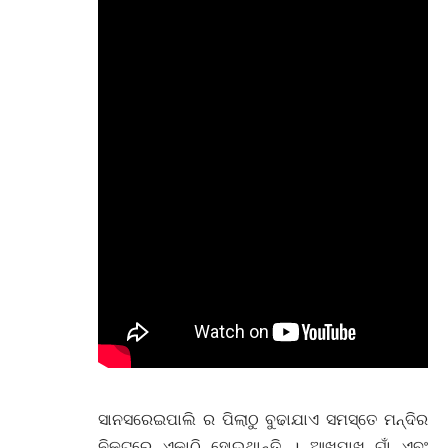
ସାନସରେଇପାଲି ର ପିଲାଠୁ ବୁଢାଯାଏ ସମସ୍ତେ ମନ୍ଦିର
ନିକଟରେ ଏକାଠି ହୋଇଥାନ୍ତି । ଆଖପାଖ ଗାଁ ଏବଂ