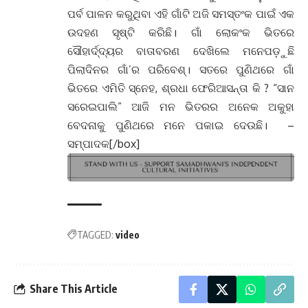
ପର୍ବ ପାଳନ କରୁଥିବା ଏହି ଗାଁଟି ଅଜି ସମସ୍ତଂକ ପାଇଁ ଏକ
ଉଦହଣ ସୃଷ୍ଟି କରିଛି। ଗାଁ ଲୋକଂକ ଭିତରେ
ସୌହାର୍ଦ୍ଦ୍ୟର ବାତାବରଣ ଦେଖିଲେ ମନେପଡ଼ୁଛି
ପିଲାଦିନର ଗାଁ’ର ପରିବେଶ୍। ସତରେ ପୁଣିଥରେ ଗାଁ
ଭିତରେ ଏମିତି ସ୍ନେହ, ଶ୍ରଧା ଫେରିଆସନ୍ତା କି ? “ସାନ
ସରେଇପାଲି” ଆଜି ମନ ଭିତରର ଅନେକ ଅକୁହା
ବେଦନାକୁ ପୁଣିଥରେ ମନେ ପକାଇ ଦେଉଛି। –
ସମ୍ପାଦକ[/box]
TAGGED:
video
Share This Article