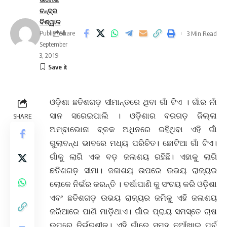
ଚନ୍ଦ୍ର
ବିଶ୍ୱାଳ
Published:
Share
3 Min Read
September
3, 2019
ଓଡ଼ିଶା ଛତିଶଗଡ଼ ସୀମାନ୍ତରେ ଥିବା ଗାଁ ଟିଏ । ଗାଁର ନାଁ
ସାନ ସରେଇପାଲି । ଓଡ଼ିଶାର ବରଗଡ଼ ଜିଲ୍ଳା
SHARE
ଅମ୍ବାଭୋନା ବ୍ଳକ ଅଧିନରେ ରହିଥିବା ଏହି ଗାଁ
ଗୁଲାବନ୍ଧ ଭାବରେ ମଧ୍ୟ ପରିଚିତ। ଛୋଟିଆ ଗାଁ ଟିଏ।
ଗାଁକୁ ଲାଗି ଏକ ବଡ଼ ଜଳାଶୟ ରହିଛି। ଏହାକୁ ଲାଗି
ଛତିଶଗଡ଼ ସୀମା। ଜଳାଶୟ ଉପରେ ଉଭୟ ରାଜ୍ୟର
ଲୋକେ ନିର୍ଭର କରନ୍ତି । ବର୍ଷାପାଣି କୁ ସଂଚୟ କରି ଓଡ଼ିଶା
ଏବଂ ଛତିଶଗଡ଼ ଉଭୟ ରାଜ୍ୟର ଜମିକୁ ଏହି ଜଳାଶୟ
ଜରିଆରେ ପାଣି ମାଡ଼ିଥାଏ। ଗାଁର ପ୍ରାୟ ସମସ୍ତେ ଚାଷ
ଉପରେ ନିର୍ଭରଶୀଳ। ଏହି ଗାଁରେ ସମୂହ ନୁଆଁଖାଇ ପର୍ବ