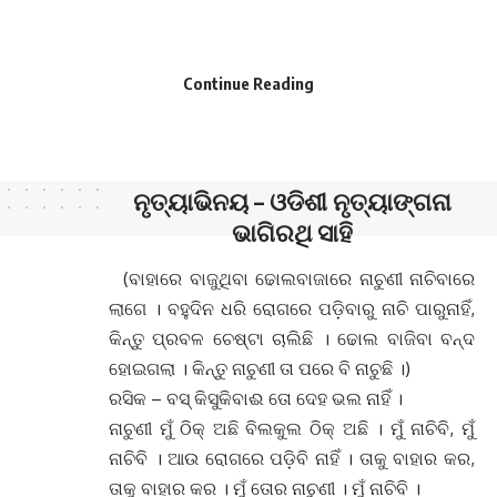
ତାକୁ ବାହାର କର । ମୁଁ ତୋର ନାଚୁଣୀ । ମୁଁ ନାଚିବି ।
ରସିକ – ଆଚ୍ଛା ଆଚ୍ଛା ତାକୁ ବାହାର କରିଦେବି । ଏବେ ତୁ
ଆରାମ କର । ରୋଗରୁ ଉଠିଛୁ । ତୋ ଦେହ ଦୁର୍ବଳ । ମୁଁ ତୋ
Continue Reading
ପାଇଁ ଭୋଜିଟେବୁଲ୍ ସୁପ୍ ବନେଇ ପଠେଇ ଦେଉଛି ।
ପିଇବୁ ତ ଜୀବନ ପାଇବୁ । ଦେହ ଭଲ ହେବ ।
(ନାଚୁଣୀ ଆଖିରୁ ଲୁହ ପୋଛେ ଆଉ ମୁହଁ ଘୋଡ଼େଇ ଦିଏ ।
ଭିତରେ ଚନ୍ଦ୍ରମା ପରି ଖେଳି ଉଠେ ତା ମୁହଁଟି । ହସି ହସି)
ନାଚୁଣୀ – ସତରେ ଝିଅ । କମାଲ୍ ହୋଇଗଲା । କିଛି ଦିନରେ
ମୁଁ ଏକଦମ୍ ଠିକ୍ ହୋଇଗଲି । ମୁଁ ଜାଣି ପାରିଲି ନାହିଁ ତାହା କି
ଜିନିଷ ଥିଲା । ସୁପ୍, ସେ ମୋ ପାଖଗୁ ପଠେଇ ଦେଉଥିଲା,
ତାହା ପୁଣି ସେ ଝିଅଟି ଥିବା ଭିତରେ । କେମତି ମୁଁ ଠିକ ହେଲି
। ସପ୍ତାହଟେ ଭିତରେ ମୁଁ ଠିକ୍ ହେଲି । ଆଗ ଭଲି ନାଚର
ଆସର ପୁଣି ଆରମ୍ଭ ହୋଇଗଲା ।
କିଏ ସେ ଝିଅ? ମୁଁ ଜାଣି ପାରିଲି ନାହିଁ । ଏହାରି ଭିତରେ
ସେ ତାକୁ କେଉଁଠି ଛାଡ଼ିକି ଆସିଲା କେଜାଣି । କିନ୍ତୁ ମୁଇଁ
ଆଉ ସେ ଆଗର କିସୁକିବାଈ ହୋଇ ରହିନଥିଲି । ସେଇ