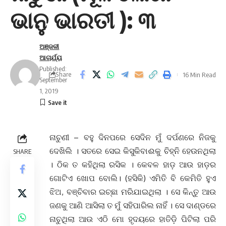
ଭାନୁ ଭାରତୀ ): ୩
ଅଞ୍ଜଳୀ
ଆଚାର୍ଯ୍ୟ
Published:
Share
16 Min Read
September
1, 2019
ନାଚୁଣୀ – ବହୁ ଦିନପରେ ସେଦିନ ମୁଁ ଦର୍ପଣରେ ନିଜକୁ
ଦେଖିଲି । ସତରେ ସେଇ କିସୁକିବାଈକୁ ଚିହ୍ନି ହେଉନଥିଲା
SHARE
। ଠିକ ତ କହିଥିଲା ରସିକ । କେବଳ ହାଡ଼ ଆଉ ହାଡ଼ର
ଗୋଟିଏ ଖୋପ ବୋଲି। (ହସିକି) ଏମିତି ବି କେମିତି ହୁଏ
ଝିଅ, ବଞ୍ଚିବାର ଇଚ୍ଛା ମରିଯାଇଥିଲା । ସେ କିନ୍ତୁ ଆଉ
ଜଣକୁ ଆଣି ଆସିଲା ତ ମୁଁ ସହିପାରିଲ ନାହିଁ । ସେ ଦାଣ୍ଡରେ
ନାଚୁଥିଲା ଆଉ ଏଠି ମୋ ହୃଦୟରେ ହାତିଡ଼ି ପିଟିଲା ପରି