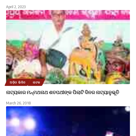
April 2, 2023
ଅଡ଼ିଓ ଭିଡିଓ
ନାଟକ
ନାଟ୍ୟକାର ମନ୍ମଥନାଥ ଶତପଥୀଙ୍କ ପିଲାଟି ଦିନର ନାଟ୍ୟାନୁଭୂତି
March 26, 2018