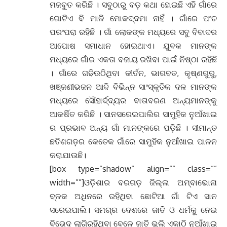
ମଜବୁତ କରିଛି । ସବୁଠାରୁ ବଡ଼ କଥା ହୋଇଛି ଏହି ଗାଁରେ
ଗୋଟିଏ ବି ମାଳି ମୋକଦ୍ଦମା ନାହିଁ । ଗାଁରେ ପଂଚ
ପରଂପରା ରହିଛି । ଗାଁ ଲୋକଙ୍କ ମଧ୍ୟରେ ସବୁ ବିବାଦର
ଆପୋଷ ସମାଧାନ ହୋଇଥାଏ। ଯୁବକ ମାନଙ୍କ
ମଧ୍ୟରେ ଗାଁର ଏକତା ବଜାୟ ରଖିବା ପାଇଁ ନିଷ୍ଠା ରହିଛି
। ଗାଁରେ ଗଢିଉଠିଥିବା କୀର୍ତନ, ଭାଗବତ, କୃଷ୍ଣଗୁରୁ,
ଖଞ୍ଜଣୀଭଜନ ଆଦି ବିଭିନ୍ନ ସାଂସ୍କୃତିକ ଦଳ ମାନଙ୍କ
ମଧ୍ୟରେ ସୌହାର୍ଦ୍ଦ୍ୟର ବାତାବରଣ ଅନ୍ୟମାନଙ୍କୁ
ଆକର୍ଷିତ କରିଛି । ସାନସରେଇପାଲିର ସାମୁହିକ ନୁଆଁଖାଇ
ର ପ୍ରଭାବ ଅନ୍ୟ ଗାଁ ମାନଙ୍କରେ ପଡ଼ିଛି । ସୀମାନ୍ତ
ଛତିଶଗଡ଼ର କେତେକ ଗାଁରେ ସାମୁହିକ ନୁଆଁଖାଇ ପାଳନ
କରାଯାଉଛି।
[box type=”shadow” align=”” class=””
width=””]ଓଡ଼ିଶାର ବରଗଡ଼ ଜିଲ୍ଳା ଅମ୍ବାଭୋନା
ବ୍ଳକ ଅଧିନରେ ରହିଥିବା ଛୋଟିଆ ଗାଁ ଟିଏ ସାନ
ସରେଇପାଲି। ସମଗ୍ର ଦେଶରେ ଜାତି ଓ ଧର୍ମକୁ ନେଇ
ବିଭେଦ ଲାଗିରହିଥିବା ବେଳେ ଜାତି ଭୁଲି ଏକାଠି ନୁଆଁଖାଇ