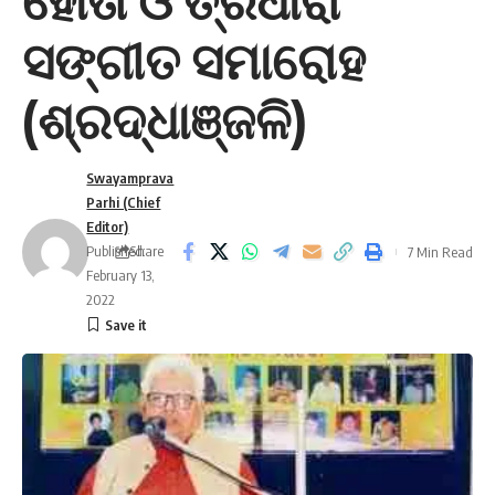
ହୋତା ଓ ତ୍ରିଧାରା
ସଙ୍ଗୀତ ସମାରୋହ
(ଶ୍ରଦ୍ଧାଞ୍ଜଳି)
Swayamprava
Parhi (Chief
Editor)
Published:
Share
7 Min Read
February 13,
2022