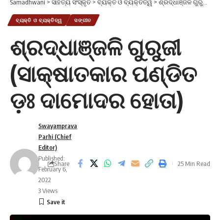
Samadhwani
>
ସାହିତ୍ୟ ସଂସ୍କୃତି
>
ବ୍ୟକ୍ତି ଓ ବ୍ୟକ୍ତିତ୍ୱ
>
ଶ୍ରଦ୍ଧାଞ୍ଜଳି ଗୁରୁଜୀ (ସାକ୍ଷାତକାର ପଣ୍ଡିତ ଡ଼ଃ ଦାମୋଦର ହୋତା)
ବ୍ୟକ୍ତି ଓ ବ୍ୟକ୍ତିତ୍ୱ
ସଙ୍ଗୀତ
ଶ୍ରଦ୍ଧାଞ୍ଜଳି ଗୁରୁଜୀ
(ସାକ୍ଷାତକାର ପଣ୍ଡିତ
ଡ଼ଃ ଦାମୋଦର ହୋତା)
Swayamprava
Parhi (Chief
Editor)
Published:
Share
25 Min Read
February 6,
2022
3 Views