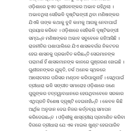
ଓଡ଼ିଶାରେ ହୁଏତ ଗୁଣୀଜନଙ୍କର ଅଭାବ ରହିଥିଲା ।
ଅଭାବଥିଲା ସେହିଭଳି ଦୃଷ୍ଟିଭଙ୍ଗୀ ଥିବା ମଣିଷଙ୍କର
ଯିଏକି ତାଙ୍କ କଥାକୁ ବୁଝି କାମକୁ ଆଗକୁ ନେବାପାଇଁ
ପ୍ରୟାସ କରିବେ । ଓଡ଼ିଶାରେ ସେହିଭଳି ଦୃଷ୍ଟିଭଙ୍ଗୀ
ସମ୍ପନ୍ନ ମଣିଷଙ୍କର ଅଭାବ ସବୁବେଳେ ରହିଆସିଛି ।
ରାଜନୀତିର ପଶାପାଲିରେ ଯିଏ ଶାସକବର୍ଗର ନିକଟତର
ହେଇ ଶାସନକୁ ପ୍ରଭାବିତ କରିଛନ୍ତି ସେଇମାନଙ୍କ
ପରାମର୍ଶ ହିଁ ଶାସକମାନଙ୍କ କାନରେ ଗୁଞ୍ଜରଣ ହୋଇଛି ।
ଗୁଣୀଜନଙ୍କର ଯୁକ୍ତି, ତର୍କ ଅନେକ ସ୍ଥଳରେ
ଆଲୋଚନାର ପରିସର ମଣ୍ଡନ କରିପାରୁନାହିଁ । ସେଥିପାଇଁ
ତ୍ରୀଧାରା ଭଳି ସଙ୍ଗୀତ ସମାରୋହ ଓଡ଼ିଶାରେ ଜଣେ
ଗୁରୁଙ୍କର ତତ୍ତ୍ୱାବଧାନରେ ହେଉଥିବାବେଳେ ସରକାର
ଏଥିପ୍ରତି ବିଶେଷ ଦ୍ରୃଷ୍ଟି ଦେଇନାହାଁନ୍ତି । କେବଳ କିଛି
ଆର୍ଥିକ ଅନୁଦାନ ଦେଇ ନିଜର କର୍ତ୍ତବ୍ୟ ସମାପନ
କରିଦେଇଛନ୍ତ । ଓଡ଼ିଶୀକୁ ଶାସ୍ତ୍ରୀୟ ପ୍ରମାଣିତ କରିବା
ଦିଗରେ ତ୍ରୀଧାରା ଯେ ଏକ ମାଇଲ ଖୁଣ୍ଟ ହେଇପାରିବ