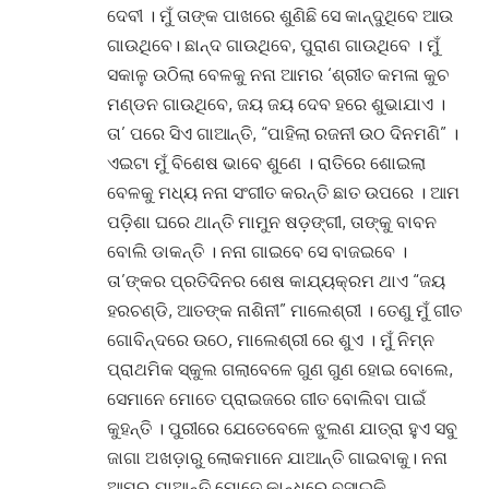
ଦେବୀ । ମୁଁ ତାଙ୍କ ପାଖରେ ଶୁଣିଛି ସେ କାନ୍ଦୁଥିବେ ଆଉ
ଗାଉଥିବେ। ଛାନ୍ଦ ଗାଉଥିବେ, ପୁରାଣ ଗାଉଥିବେ । ମୁଁ
ସକାଳୁ ଉଠିଲା ବେଳକୁ ନନା ଆମର ‘ଶ୍ରୀତ କମଳା କୁଚ
ମଣ୍ଡନ ଗାଉଥିବେ, ଜୟ ଜୟ ଦେବ ହରେ ଶୁଭାଯାଏ ।
ତା’ ପରେ ସିଏ ଗାଆନ୍ତି, “ପାହିଲା ରଜନୀ ଉଠ ଦିନମଣି” ।
ଏଇଟା ମୁଁ ବିଶେଷ ଭାବେ ଶୁଣେ । ରାତିରେ ଶୋଇଲା
ବେଳକୁ ମଧ୍ୟ ନନା ସଂଗୀତ କରନ୍ତି ଛାତ ଉପରେ । ଆମ
ପଡ଼ିଶା ଘରେ ଥାନ୍ତି ମାମୁନ ଷଡ଼ଙ୍ଗୀ, ତାଙ୍କୁ ବାବନ
ବୋଲି ଡାକନ୍ତି । ନନା ଗାଇବେ ସେ ବାଜଇବେ ।
ତା’ଙ୍କର ପ୍ରତିଦିନର ଶେଷ କାଯ୍ୟକ୍ରମ ଥାଏ “ଜୟ
ହରଚଣ୍ଡି, ଆତଙ୍କ ନାଶିନୀ” ମାଲେଶ୍ରୀ । ତେଣୁ ମୁଁ ଗୀତ
ଗୋବିନ୍ଦରେ ଉଠେ, ମାଲେଶ୍ରୀ ରେ ଶୁଏ । ମୁଁ ନିମ୍ନ
ପ୍ରାଥମିକ ସ୍କୁଲ ଗଲାବେଳେ ଗୁଣ ଗୁଣ ହୋଇ ବୋଲେ,
ସେମାନେ ମୋତେ ପ୍ରାଇଜରେ ଗୀତ ବୋଲିବା ପାଇଁ
କୁହନ୍ତି । ପୁରୀରେ ଯେତେବେଳେ ଝୁଲଣ ଯାତ୍ରା ହୁଏ ସବୁ
ଜାଗା ଅଖଡ଼ାରୁ ଲୋକମାନେ ଯାଆନ୍ତି ଗାଇବାକୁ। ନନା
ଆମର ଯାଆନ୍ତି ମୋତେ କାନ୍ଧରେ ବସାଇକି