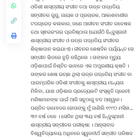
ଓଡିଶୀ ଶାସ୍ତ୍ରୀୟ ସଂଗୀତ ତଥା ଉଡ୍ର ପଦ୍ଧତିୟ
ସଙ୍ଗୀତର ଗୁରୁ, ଗାୟକ ଓ ପ୍ରଚାରକ, ଆକାଶବାଣୀର
ଟପଗ୍ରେଡ଼ କଳାକାର, ଜଣେ ଆଜୀବନ ସଂଗୀତ ଗବେଷକ
ତଥା ସ୍ଵରରଂଗର ପ୍ରତିଷ୍ଠାତା (ଯେଉଁଠି ହିନ୍ଦୁସ୍ତାନୀ
ଶାସ୍ତ୍ରୀୟ ସଂଗୀତ ଓ ଉଡ୍ର ପଦ୍ଧତିୟ ସଂଗୀତର
ଶିକ୍ଷାଦାନ କରାଯାଏ)। ଜୀବନର ଶେଷଦିନ ପର୍ଯ୍ୟନ୍ତ ସେ
ସଙ୍ଗୀତ ଭିତରେ ବୁଡ଼ି ରହିଥିଲେ । ତାଙ୍କର ମୃତ୍ୟୁ
ଓଡ଼ିଶାପାଇଁ ନିଶ୍ଚିତ ଭାବରେ ଏକ ଅପୂରଣୀୟ କ୍ଷତି ।
ତାଙ୍କର ଶେଷ ଇଚ୍ଛା ଥିଲା ଉଡ୍ର ପଦ୍ଧତିୟ ସଂଗୀତ ବା
ପାରମ୍ପରିକ ଓଡିଶୀ ସଂଗୀତକୁ ଶାସ୍ତ୍ରୀୟ ମାନ୍ୟତା
ମିଳିବା, ଯାହା ଓଡ଼ିଶାର ପ୍ରତ୍ୟେକଟି ସଂସ୍କୃତି ପ୍ରେମୀ
ମଣିଷମାନଙ୍କ ପାଇଁ ଆଜି ସବୁଠାରୁ ବଡ ଆହ୍ୱାନ।
ପଣ୍ଡିତ ଦାମୋଦର ହୋତାଙ୍କୁ ମୁଁ ଜାଣିଲି ୧୯୯୦ ମସିହା…
୩୨ ବର୍ଷ ତଳେ । ସେଦିନ ଥିଲା ୩ୟ ବର୍ଷ ହିନ୍ଦୁସ୍ଥାନୀ
ଶାସ୍ତ୍ରୀୟ ସଙ୍ଗୀତର ପରୀକ୍ଷା । ଆହ୍ଲାବାଦ
ବିଶ୍ୱବିଦ୍ୟାଳୟ ଅଧିନରେ ସ୍ୱରତୀର୍ଥ ସଙ୍ଗୀତ ପରିଷଦ