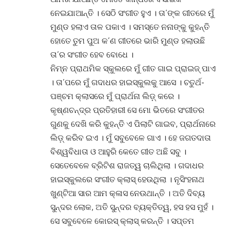
ନେଇଯାଆନ୍ତି । ସେଠି ସଂଗୀତ ହୁଏ । ତା’ଙ୍କ ଗୀତରେ ମୁଁ
ମୁଣ୍ଡ ହଲାଏ ତାଳ ପକାଏ । ସମସ୍ତେ ନନାଙ୍କୁ କୁହନ୍ତି
ହୋତେ ତୁମ ପୁଅ କ’ଣ ଗୀତରେ ଭାରି ମୁଣ୍ଡ ହଲାଉଛି
ତା’ର ସଂଗୀତ ହେବ ବୋଧେ ।
ନିମ୍ନ ପ୍ରାଥମିକ ସ୍କୁଲରେ ମୁଁ ଗୀତ ଗାଇ ପ୍ରାଇଜ୍ ପାଏ
। ତା’ପରେ ମୁଁ ଗଦାଧର ହାଇସ୍କୁଲକୁ ଆସେ । ଚତୁର୍ଥ-
ପଞ୍ଚମ କ୍ଲାସରେ ମୁଁ ପ୍ରାର୍ଥନା ଲିଡ଼୍ କରେ ।
କୃଷ୍ଣଚନ୍ଦ୍ର ପ୍ରତିହାରୀ ସେ ମୋ ଭିତରେ ସଂଗୀତର
ଗୁଣକୁ ଦେଖି କରି କୁହନ୍ତି ଏ ପିଲାଟି ଗାଇବ, ପ୍ରାର୍ଥନାରେ
ଲିଡ଼୍ କରିବ ଇଏ । ମୁଁ ସବୁବେଳେ ଗାଏ । ହେ ଜଗତଦାତା
ବିଶ୍ୱବିଧାତା ଓ ଆହୁରି କେତେ ଗୀତ ଅଛି ସବୁ ।
ସେତେବେଳେ ବ୍ରିଟିଶ ରାଜତ୍ୱ ଚାଲିଥିଲା । ଗଦାଧର
ହାଇସ୍କୁଲରେ ସଂଗୀତ କ୍ଲାସ୍ ହେଉଥିଲା । ନୃସିଂହନାଥ
ଖୁଣ୍ଟିଆ ସାର ଆମ କ୍ଳାସ ନେଉଥାନ୍ତି । ଅତି ଦିବ୍ୟ
ସୁନ୍ଦର ଲୋକ, ଅତି ସୁନ୍ଦର ବ୍ୟକ୍ତିତ୍ୱ, ହସ ହସ ମୁହଁ ।
ସେ ସବୁବେଳେ କୋରସ୍ କ୍ଲାସ୍ କରନ୍ତି । ସପ୍ତମ