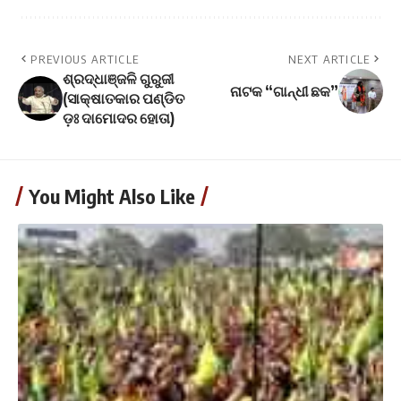
PREVIOUS ARTICLE
NEXT ARTICLE
ଶ୍ରଦ୍ଧାଞ୍ଜଳି ଗୁରୁଜୀ
ନାଟକ “ଗାନ୍ଧୀ ଛକ”
(ସାକ୍ଷାତକାର ପଣ୍ଡିତ
ଡ଼ଃ ଦାମୋଦର ହୋତା)
You Might Also Like