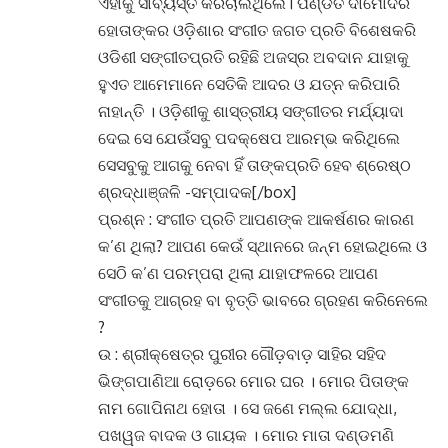
ଏହାକୁ ସାବ୍ୟସ୍ତ କରିଚାଲିଥିଲେ। ପଣ୍ଡିତ ଦାମୋଦର
ହୋତାଙ୍କର ଓଡ଼ିଶାର ସଂଗୀତ ଜଗତ ପ୍ରତି ବିଶେଷକରି
ଓଡିଶୀ ସଙ୍ଗୀତପ୍ରତି ରହିଛି ଅଜସ୍ର ଅବଦାନ ଯାହାକୁ
ହୁଏତ ଆମେମାନେ ସେତିକି ଆଦର ଓ ଯତ୍ନ କରିପାରି
ନାହାନ୍ତି । ଓଡ଼ିଶୀକୁ ଶାସ୍ତ୍ରୀୟ ସଙ୍ଗୀତର ମର୍ଯ୍ୟାଦା
ଦେଇ ସେ ଯେଉଁସବୁ ପଦକ୍ଷେପ ଆରମ୍ଭ କରିଥିଲେ
ସେସବୁକୁ ଆଗକୁ ନେବା ହିଁ ତାଙ୍କପ୍ରତି ହେବ ଶ୍ରେଷ୍ଠ
ଶ୍ରଦ୍ଧାଞ୍ଜଳି -ସମ୍ପାଦକ[/box]
ପ୍ରଶ୍ନ : ସଂଗୀତ ପ୍ରତି ଆପଣଙ୍କ ଆକର୍ଷଣର କାରଣ
କ’ଣ ଥିଲା? ଆପଣ କେଉଁ ସ୍ଥାନରେ ଜନ୍ମ ହୋଇଥିଲେ ଓ
ସେଠି କ’ଣ ପରମ୍ପରା ଥିଲା ଯାହାଫଳରେ ଆପଣ
ସଂଗୀତକୁ ଆଗ୍ରହ ବା ବୃତ୍ତି ଭାବରେ ଗ୍ରହଣ କରିନେଲେ
?
ଉ : ଶ୍ରୀକ୍ଷେତ୍ର ପୁରୀର ଗୌଡ଼ବାଡ଼ ସାହିର ସହିଦ
ଭିଙ୍ଗପାଣିଆ ରୋଡ଼ରେ ମୋର ଘର । ମୋର ପିତାଙ୍କ
ନାମ ଗୋପିନାଥ ହୋତା । ସେ ଜଣେ ମଲ୍ଲ ଯୋଦ୍ଧା,
ପଖୱଜ ବାଦକ ଓ ଗାୟକ । ମୋର ମାତା ଦଣ୍ଡମଣି