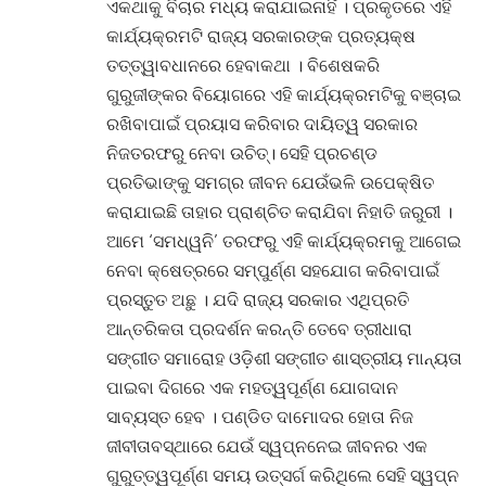
ଏକଥାକୁ ବିଚାର ମଧ୍ୟ କରାଯାଇନାହିଁ । ପ୍ରକୃତରେ ଏହି
କାର୍ଯ୍ୟକ୍ରମଟି ରାଜ୍ୟ ସରକାରଙ୍କ ପ୍ରତ୍ୟକ୍ଷ
ତତ୍ତ୍ୱାବଧାନରେ ହେବାକଥା । ବିଶେଷକରି
ଗୁରୁଜୀଙ୍କର ବିୟୋଗରେ ଏହି କାର୍ଯ୍ୟକ୍ରମଟିକୁ ବଞ୍ଚାଇ
ରଖିବାପାଇଁ ପ୍ରୟାସ କରିବାର ଦାୟିତ୍ୱ ସରକାର
ନିଜତରଫରୁ ନେବା ଉଚିତ୍। ସେହି ପ୍ରଚଣ୍ଡ
ପ୍ରତିଭାଙ୍କୁ ସମଗ୍ର ଜୀବନ ଯେଉଁଭଳି ଉପେକ୍ଷିତ
କରାଯାଇଛି ତାହାର ପ୍ରାଶ୍ଚିତ କରାଯିବା ନିହାତି ଜରୁରୀ ।
ଆମେ ‘ସମଧ୍ୱନି’ ତରଫରୁ ଏହି କାର୍ଯ୍ୟକ୍ରମକୁ ଆଗେଇ
ନେବା କ୍ଷେତ୍ରରେ ସମ୍ପୁର୍ଣ୍ଣ ସହଯୋଗ କରିବାପାଇଁ
ପ୍ରସ୍ତୁତ ଅଛୁ । ଯଦି ରାଜ୍ୟ ସରକାର ଏଥିପ୍ରତି
ଆନ୍ତରିକତା ପ୍ରଦର୍ଶନ କରନ୍ତି ତେବେ ତ୍ରୀଧାରା
ସଙ୍ଗୀତ ସମାରୋହ ଓଡ଼ିଶୀ ସଙ୍ଗୀତ ଶାସ୍ତ୍ରୀୟ ମାନ୍ୟତା
ପାଇବା ଦିଗରେ ଏକ ମହତ୍ୱପୂର୍ଣ୍ଣ ଯୋଗଦାନ
ସାବ୍ୟସ୍ତ ହେବ । ପଣ୍ଡିତ ଦାମୋଦର ହୋତା ନିଜ
ଜୀବୀତାବସ୍ଥାରେ ଯେଉଁ ସ୍ୱପ୍ନନେଇ ଜୀବନର ଏକ
ଗୁରୁତ୍ତ୍ୱପୂର୍ଣ୍ଣ ସମୟ ଉତ୍ସର୍ଗ କରିଥିଲେ ସେହି ସ୍ୱପ୍ନ