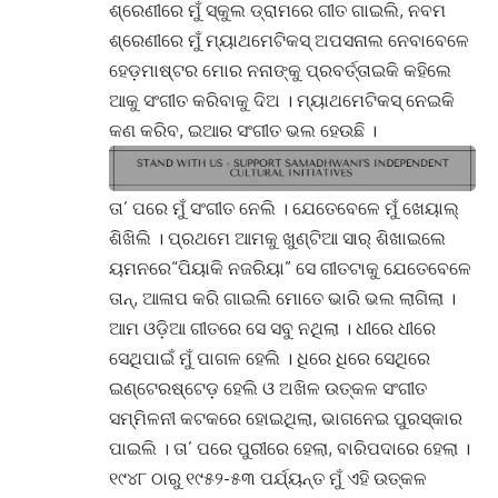
ଶ୍ରେଣୀରେ ମୁଁ ସ୍କୁଲ ଡ୍ରାମରେ ଗୀତ ଗାଇଲି, ନବମ
ଶ୍ରେଣୀରେ ମୁଁ ମ୍ୟାଥମେଟିକସ୍ ଅପସନାଲ ନେବାବେଳେ
ହେଡ଼ମାଷ୍ଟର ମୋର ନନାଙ୍କୁ ପ୍ରବର୍ତ୍ତାଇକି କହିଲେ
ଆକୁ ସଂଗୀତ କରିବାକୁ ଦିଅ । ମ୍ୟାଥମେଟିକସ୍ ନେଇକି
କଣ କରିବ, ଇଆର ସଂଗୀତ ଭଲ ହେଉଛି ।
ତା’ ପରେ ମୁଁ ସଂଗୀତ ନେଲି । ଯେତେବେଳେ ମୁଁ ଖେୟାଲ୍
ଶିଖିଲି । ପ୍ରଥମେ ଆମକୁ ଖୁଣ୍ଟିଆ ସାର୍ ଶିଖାଇଲେ
ୟମନରେ“ପିୟାକି ନଜରିୟା” ସେ ଗୀତଟାକୁ ଯେତେବେଳେ
ତାନ୍, ଆଳାପ କରି ଗାଇଲି ମୋତେ ଭାରି ଭଲ ଲାଗିଲା ।
ଆମ ଓଡ଼ିଆ ଗୀତରେ ସେ ସବୁ ନଥିଲା । ଧୀରେ ଧୀରେ
ସେଥିପାଇଁ ମୁଁ ପାଗଳ ହେଲି । ଧିରେ ଧିରେ ସେଥିରେ
ଇଣ୍ଟେରଷ୍ଟେଡ଼ ହେଲି ଓ ଅଖିଳ ଉତ୍କଳ ସଂଗୀତ
ସମ୍ମିଳନୀ କଟକରେ ହୋଇଥିଲା, ଭାଗନେଇ ପୁରସ୍କାର
ପାଇଲି । ତା’ ପରେ ପୁରୀରେ ହେଲା, ବାରିପଦାରେ ହେଲା ।
୧୯୪୮ ଠାରୁ ୧୯୫୨-୫୩ ପର୍ଯ୍ୟନ୍ତ ମୁଁ ଏହି ଉତ୍କଳ