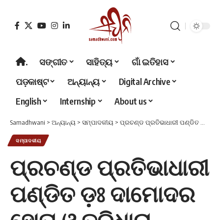
.
ସଙ୍ଗୀତ
ସାହିତ୍ୟ
ଗାଁ ଇତିହାସ
ପଡ଼କାଷ୍ଟ
ଅନ୍ୟାନ୍ୟ
Digital Archive
English
Internship
About us
Samadhwani
>
ଅନ୍ୟାନ୍ୟ
>
ସମ୍ପାଦକୀୟ
>
ପ୍ରଚଣ୍ଡ ପ୍ରତିଭାଧାରୀ ପଣ୍ଡିତ ଡ଼ଃ ଦାମୋଦର ହୋତା ଓ ତ୍ରିଧାରା ସଙ୍ଗୀତ ସମାରୋହ (ଶ୍ରଦ୍ଧାଞ୍ଜଳି)
ସମ୍ପାଦକୀୟ
ପ୍ରଚଣ୍ଡ ପ୍ରତିଭାଧାରୀ
ପଣ୍ଡିତ ଡ଼ଃ ଦାମୋଦର