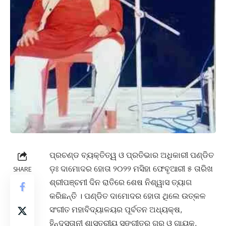
ପ୍ରଚଣ୍ଡ ବ୍ୟକ୍ତିତ୍ୱ ଓ ପ୍ରତିଭାର ଅଧିକାରୀ ପଣ୍ଡିତ
ଡ଼ଃ ଦାମୋଦର ହୋତା ୨୦୨୨ ମସିହା ଫେବୃଆରୀ ୫ ତାରିଖ
SHARE
ଶ୍ରୀପଞ୍ଚମୀ ଦିନ ରାତିରେ ଶେଷ ନିଶ୍ୱାସ ତ୍ୟାଗ
କରିଛନ୍ତି । ପଣ୍ଡିତ ଦାମୋଦର ହୋତା ଥିଲେ ଉତ୍କଳ
ସଂଗୀତ ମହାବିଦ୍ୟାଳୟର ପୂର୍ବତନ ଅଧ୍ୟକ୍ଷ,
ହିନ୍ଦୁସ୍ତାନୀ ଶାସ୍ତ୍ରୀୟ ସଙ୍ଗୀତର ଗୁରୁ ଓ ଗାୟକ,