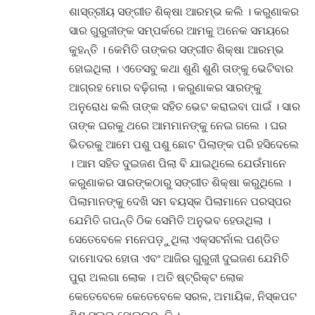
ଶାସ୍ତ୍ରୀୟ ସଙ୍ଗୀତ ଶିକ୍ଷା ଆରମ୍ଭ କଲି । କରୁଣାକର
ସାର ଗୁରୁଜୀଙ୍କ ସମ୍ପର୍କରେ ଆମକୁ ଅନେକ ସମୟରେ
କୁହନ୍ତି । କେମିତି ତାଙ୍କର ସଙ୍ଗୀତ ଶିକ୍ଷା ଆରମ୍ଭ
ହୋଇଥିଲା । ଏତେସବୁ କଥା ଶୁଣି ଶୁଣି ତାଙ୍କୁ ଭେଟିବାର
ଆଗ୍ରହ ମୋର ବଢ଼ିଗଲା । କରୁଣାକର ସାରଙ୍କୁ
ଅନୁରୋଧ କଲି ତାଙ୍କ ସହିତ ଭେଟ କରାଇବା ପାଇଁ । ସାର
ତାଙ୍କ ଘରକୁ ଥରେ ଆମମାନଙ୍କୁ ନେଇ ଗଲେ । ଘର
ଭିତରକୁ ଆମେ ପଶୁ ପଶୁ ଛୋଟ ପିଲାଙ୍କ ପରି ହସିଦେଲେ
। ଆମ ସହିତ ଦୁଇଜଣ ପିଲା ବି ଯାଇଥିଲେ ଯେଉଁମାନେ
କରୁଣାକର ସାରଙ୍କଠାରୁ ସଙ୍ଗୀତ ଶିକ୍ଷା କରୁଥିଲେ ।
ପିଲାମାନଙ୍କୁ ଦେଖି ସମ ବୟସ୍କ ପିଲାମାନେ ପରସ୍ପର
ଯେମିତି ଗପନ୍ତି ଠିକ ସେମିତି ଅନୁଭବ ହେଉଥିଲା ।
ସେତେବେଳେ ମନେପଡ଼ୁଥିଲା ଏକ୍ସଟର୍ନାଲ ପଣ୍ଡିତ
ଦାମୋଦର ହୋତା ଏବଂ ଆଜିର ଗୁରୁଜୀ ଦୁଇଜଣ ଯେମିତି
ପୁରା ଅଲଗା ଲୋକ । ଅତି ଷ୍ଟ୍ରିକ୍ଟ ଲୋକ
କେତେବେଳେ କେତେବେଳେ ସରଳ, ଅମାୟିକ, ନିସ୍କପଟ
ଶିଶୁ ସୁଲଭ ହୋଇଉଠନ୍ତି ।