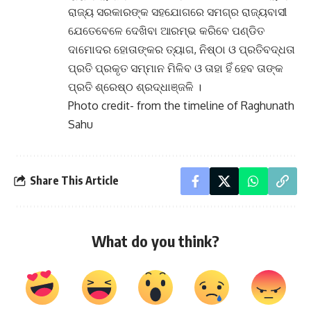
ରାଜ୍ୟ ସରକାରଙ୍କ ସହଯୋଗରେ ସମଗ୍ର ରାଜ୍ୟବାସୀ
ଯେତେବେଳେ ଦେଖିବା ଆରମ୍ଭ କରିବେ ପଣ୍ଡିତ
ଦାମୋଦର ହୋତାଙ୍କର ତ୍ୟାଗ, ନିଷ୍ଠା ଓ ପ୍ରତିବଦ୍ଧତା
ପ୍ରତି ପ୍ରକୃତ ସମ୍ମାନ ମିଳିବ ଓ ତାହା ହିଁ ହେବ ତାଙ୍କ
ପ୍ରତି ଶ୍ରେଷ୍ଠ ଶ୍ରଦ୍ଧାଞ୍ଜଳି ।
Photo credit- from the timeline of Raghunath
Sahu
Share This Article
What do you think?