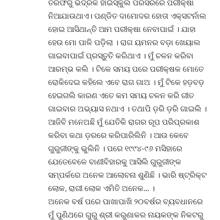
ତରଫରୁ ଭଦ୍ରକ ହାଇସ୍କୁଲ ପରିସରରେ ପରୀକ୍ଷା
ନିଆଯାଉଥାଏ। ପଣ୍ଡିତ ଦାମୋଦର ହୋତା ଏକ୍ସଟର୍ନାଲ
ହୋଇ ଆସିଥାନ୍ତି ଆମ ପରୀକ୍ଷା ନେବାପାଇଁ । ଯାହା
ହେଉ ମୋ ପାଳି ପଡ଼ିଲା । ରାଗ ୟମନର ବଡ଼ା ଖେୟାଲ
ଗାଇବାପାଇଁ ପ୍ରସ୍ତୁତି କରିଥାଏ । ମୁଁ ଚଳନ କରିବା
ଆରମ୍ଭ କଲି । ଟିକେ ସମୟ ପରେ ପରୀକ୍ଷକ ମୋତେ
ରୋକିଦେଇ କହିଲେ ଏବେ ରାଗ ଗାଅ । ମୁଁ ଟିକେ ହଡ଼ବଡ଼
ହେଇଗଲି କାରଣ ଏତେ କମ ସମୟ ଚଳନ କରି ଗୀତ
ଗାଇବାର ଅଭ୍ୟାସ ନଥାଏ । ତଥାପି ଡ଼ରି ଡ଼ରି ଗାଇଲି ।
ଆଜିବି ମନେଅଛି ମୁଁ ଯେତିକି ରାଗର ରୂପ ପରିପ୍ରକାଶ
କରିବା କଥା ଡ଼ରରେ କରିପାରିଲିନି । ଆଉ କେବେ
ଗୁରୁଜୀଙ୍କୁ ଭୁଲିନି । ପରେ ୧୯୯୪-୯୬ ମସିହାରେ
ଯେତେବେଳେ ବାଣୀବିହାରକୁ ଆସିଲି ଗୁରୁଜୀଙ୍କ
ସମ୍ପର୍କରେ ଅନେକ ଆଲୋଚନା ଶୁଣିଛି । ଭାରି ଷ୍ଟ୍ରିକ୍ଟ
ଲୋକ, ରାଗୀ ଲୋକ ଏମିତି ଅନେକ… ।
ଅନେକ ବର୍ଷ ପରେ ପାଖାପାଖି ୨୦ବର୍ଷର ବ୍ୟବଧାନରେ
ମୁଁ ପୁଣିଥରେ ଗୁରୁ ଶ୍ରୀ କରୁଣାକର ନାୟକଙ୍କ ନିକଟରୁ