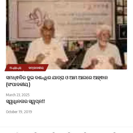
ଅନ୍ୟାନ୍ୟ
ସମ୍ପାଦକୀୟ
ସମଧ୍ଵନିର ଦୁଇ ଦଶନ୍ଧିର ଯାତ୍ରା ଓ ଆମ ଆଗରେ ଆହ୍ଵାନ
(ସଂପାଦକୀୟ )
March 23, 2025
ସ୍ୱାଧିନତାର ସ୍ୱପ୍ନ!!
October 19, 2019