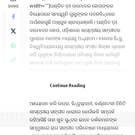
width=””]ପଣ୍ଡିତ ଡ଼ଃ ଦାମୋଦର ହୋତାଙ୍କର
SHARE
ବିୟୋଗରେ ସମଧ୍ୱନି ଗୁରୁଙ୍କର ପଦରବିନ୍ଦରେ
ଅର୍ପଣକରୁଛି ଅଶ୍ରୁଳ ଶ୍ରଦ୍ଧାଞ୍ଜଳି। ପଣ୍ଡିତ ଡ଼ଃ
ଦାମୋଦର ହୋତା, ଓଡ଼ିଶାରେ ଶାସ୍ତ୍ରୀୟ ସଙ୍ଗୀତର
ପୁରୋଧା ମାନଙ୍କ ମଧ୍ୟରୁ ଅନ୍ୟତମ। ବନାରସ ହିନ୍ଦୁ
ବିଶ୍ୱବିଦ୍ୟାଳୟରୁ ଶାସ୍ତ୍ରୀୟ ସଂଗୀତ ଶିକ୍ଷା ଗ୍ରହଣ
କରି ଗୁରୁଙ୍କ ନିର୍ଦ୍ଦେଶରେ ଓଡିଶାକୁ ନିଜର କର୍ମଭୂମି
ଭାବରେ ବାଛି ନେଇଥିଲେ ସେ। ପୁରୀ ଜାଗା ଆଖଡାରୁ
ନିଜର ପିଲାଦିନର ସାଙ୍ଗୀତିକ ଯାତ୍ରା ଆରମ୍ଭ କରିଥିବା
ପଣ୍ଡିତ ଦାମୋଦର ହୋତା ଓଡିଶୀ ସଙ୍ଗୀତର ପ୍ରଚାର
Continue Reading
ପ୍ରସାର ପାଇଁ ନିଜକୁ ସମ୍ପୂର୍ଣ୍ଣ ଭାବରେ ନିୟୋଜିତ
କରିଥିଲେ । ପ୍ରତ୍ୟେକ ବର୍ଷ ‘ତ୍ରିଧାରା’ କାର୍ଯ୍ୟକ୍ରମ
ଆୟୋଜନ କରି ଉଡ୍ର, ହିନ୍ଦୁସ୍ଥାନୀ, କର୍ଣ୍ଣାଟକୀ ତିନିଟି
ଶାସ୍ତ୍ରୀୟ ସଙ୍ଗୀତ ଧାରାରେ କେଉଁଭଳି ସମ୍ପର୍କ
ରହିଆସିଛି ତାହା ଖୁବ ସୁନ୍ଦର ଭାବେ ଦର୍ଶକମାନଙ୍କ
ସମ୍ମୁଖରେ ରାଗ ସଙ୍ଗୀତ ପରିବେଷଣ ମାଧ୍ୟମରେ