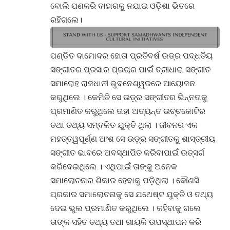
ବୋଲି ପଣକରି ବାହାରକୁ ନଯାଇ ଓଡ଼ିଶା ଭିତରେ
ରହିଗଲେ।
ପଣ୍ଡିତ ଦାମୋଦର ହୋତା ପ୍ରତିବର୍ଷ ଉଡ୍ର ପଦ୍ଧତିୟ
ସଙ୍ଗୀତର ପ୍ରସାର ପ୍ରଚାର ପାଇଁ ତ୍ରୀଧାରା ସଙ୍ଗୀତ
ସମାରୋହ ରାଜଧାନୀ ଭୁବନେଶ୍ୱରରେ ଆୟୋଜନ
କରୁଥିଲେ । କେମିତି ସେ ଉଡ଼୍ର ସଙ୍ଗୀତର ଭିନ୍ନତାକୁ
ପ୍ରମାଣିତ କରୁଥିଲେ ତାହା ଅତ୍ୟନ୍ତ ଉଚ୍ଚକୋଟିର
ତଥା ତଥ୍ୟ ସମ୍ବଳିତ ଯୁକ୍ତି ଥିଲା । ଜୀବନର ଏକ
ମହତ୍ତ୍ୱପୂର୍ଣ୍ଣ ଅଂଶ ସେ ଉଡ଼୍ର ସଙ୍ଗୀତକୁ ଶାସ୍ତ୍ରୀୟ
ସଙ୍ଗୀତ ଭାବରେ ଅବସ୍ଥାପିତ କରିବାପାଇଁ ଉତ୍ସର୍ଗ
କରିଦେଇଥିଲେ । ଏଥିପାଇଁ ତାଙ୍କୁ ଅନେକ
ସମାଲୋଚନାର ଶିକାର ହେବାକୁ ପଡ଼ିଥିଲା । କୌଣସି
ପ୍ରକାର ସମାଲୋଚନାକୁ ସେ ଯଥେଷ୍ଟ ଯୁକ୍ତି ଓ ତଥ୍ୟ
ଦେଇ ଭୁଲ ପ୍ରମାଣିତ କରୁଥିଲେ । କହିବାକୁ ଗଲେ
ତାଙ୍କ ସହିତ ତଥ୍ୟ ତଥା ଗାୟକି ଉପସ୍ଥାପନ କରି