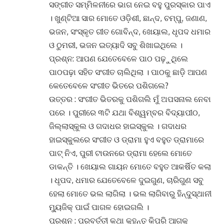
ସଙ୍ଗୀତ ସମ୍ମିଳନୀରେ ଭାଗ ନେଇ ବହୁ ପୁରସ୍କାର ପାଏ
। ଖୁଣ୍ଟିଆ ସାର ମୋତେ ଓଡ଼ିଶୀ, ଛାନ୍ଦ, ଚମ୍ପୁ, ଜଣାଣ,
ଭଜନ, ସଂସ୍କୃତ ଗୀତ ଗୋବିନ୍ଦ, ଖେୟାଲ, ଧୃପଦ ଧମାର
ଓ ଠୁମରୀ, ଭଜନ ଇତ୍ୟାଦି ସବୁ ଶିଖାଇଥିଲେ ।
ପ୍ରଶ୍ନ: ଆପଣ ଯେତେବେଳେ ପାଠ ପଢ଼ୁଥିଲେ
ପାଠପଢ଼ା ସହିତ ସଂଗୀତ ଚାଲିଥିଲା । ପାଠକୁ ଛାଡ଼ି ଆପଣ
କେତେବେଳେ ସଂଗୀତ ଭିତରେ ପଶିଗଲେ?
ଉତ୍ତର : ସଂଗୀତ ଭିତରକୁ ପଶିଗଲି ମୁଁ ଅପସନାଲ ନେବା
ପରେ । ପୁରୀରେ ୩ଟି ଯଥା ବିଶ୍ୱମ୍ବର ବିଦ୍ୟାପୀଠ,
ଜିଲ୍ଲାସ୍କୁଲ ଓ ଗଦାଧର ହାଇସ୍କୁଲ । ଗଦାଧର
ହାଇସ୍କୁଲରେ ସଂଗୀତ ଓ ଡ୍ରାମା ହୁଏ ବହୁତ ଡ୍ରାମାରେ
ପାଟ୍ ନିଏ, ପୁରୀ ଟାଉନରେ ଡ୍ରାମା ହେଲେ ମୋତେ
ଡାକନ୍ତି । ଖେୟାଲ ଗାୟନ ମୋତେ ବହୁତ ଆକର୍ଷିତ କଲା
। ଧୃପଦ, ଧମାର ଯେତେବେଳେ ଦୁଇଗୁଣ, ଚାରିଗୁଣ ସବୁ
ହେଲା ମୋତେ ଭଲ ଲାଗିଲା । ଭଲ ଲାଗିବାରୁ ହିନ୍ଦୁସ୍ଥାନୀ
ମ୍ୟୁଜିକ୍ ପାଇଁ ପାଗଳ ହୋଇଗଲି ।
ପ୍ରଶ୍ନ : ପରବର୍ତ୍ତୀ କଥା କୁହନ୍ତୁ କିପରି ଆଗକୁ