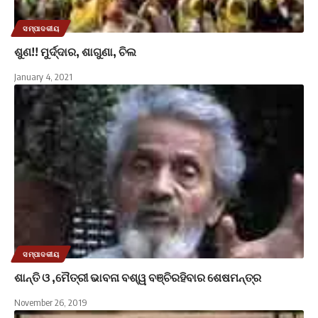
ସମ୍ପାଦକୀୟ
ଶୁଣ!! ମୁର୍ଦ୍ଦାର, ଶାଗୁଣା, ଚିଲ
January 4, 2021
ସମ୍ପାଦକୀୟ
ଶାନ୍ତି ଓ ,ମୈତ୍ରୀ ଭାବନା ବଶ୍ୱ ବଞ୍ଚିରହିବାର ଶେଷମନ୍ତ୍ର
November 26, 2019