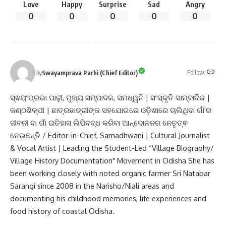
Love
Happy
Surprise
Sad
Angry
0
0
0
0
0
Follow:
By
Swayamprava Parhi (Chief Editor)
ସ୍ଵୟଂପ୍ରଭା ପାଢ଼ୀ, ମୁଖ୍ୟ ସମ୍ପାଦକ, ସମଧ୍ୱନି | ସଂସ୍କୃତି ସାମ୍ବାଦିକ |
କଣ୍ଠଶିଳ୍ପୀ | ଛାତ୍ରଛାତ୍ରୀଙ୍କ ସହଯୋଗରେ ଓଡ଼ିଶାରେ ଚାଲିଥିବା ଗାଁ'ର
ଜୀବନୀ ବା ଗାଁ ଇତିହାସ ଲିପିବଦ୍ଧ କରିବା ଆନ୍ଦୋଳନର ନେତୃତ୍ଵ
ନେଉଛନ୍ତି / Editor-in-Chief, Samadhwani | Cultural Journalist
& Vocal Artist | Leading the Student-Led “Village Biography/
Village History Documentation" Movement in Odisha She has
been working closely with noted organic farmer Sri Natabar
Sarangi since 2008 in the Narisho/Niali areas and
documenting his childhood memories, life experiences and
food history of coastal Odisha.