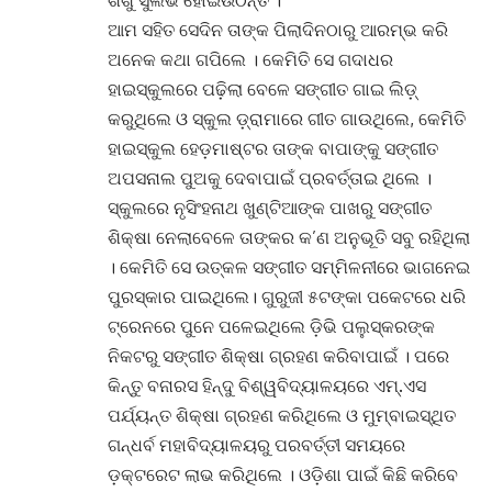
ଆମ ସହିତ ସେଦିନ ତାଙ୍କ ପିଲାଦିନଠାରୁ ଆରମ୍ଭ କରି
ଅନେକ କଥା ଗପିଲେ । କେମିତି ସେ ଗଦାଧର
ହାଇସ୍କୁଲରେ ପଢ଼ିଲା ବେଳେ ସଙ୍ଗୀତ ଗାଇ ଲିଡ଼୍
କରୁଥିଲେ ଓ ସ୍କୁଲ ଡ଼୍ରାମାରେ ଗୀତ ଗାଉଥିଲେ, କେମିତି
ହାଇସ୍କୁଲ ହେଡ଼ମାଷ୍ଟର ତାଙ୍କ ବାପାଙ୍କୁ ସଙ୍ଗୀତ
ଅପସନାଲ ପୁଅକୁ ଦେବାପାଇଁ ପ୍ରବର୍ତ୍ତାଇ ଥିଲେ ।
ସ୍କୁଲରେ ନୃସିଂହନାଥ ଖୁଣ୍ଟିଆଙ୍କ ପାଖରୁ ସଙ୍ଗୀତ
ଶିକ୍ଷା ନେଲାବେଳେ ତାଙ୍କର କ’ଣ ଅନୁଭୂତି ସବୁ ରହିଥିଲା
। କେମିତି ସେ ଉତ୍କଳ ସଙ୍ଗୀତ ସମ୍ମିଳନୀରେ ଭାଗନେଇ
ପୁରସ୍କାର ପାଇଥିଲେ। ଗୁରୁଜୀ ୫ଟଙ୍କା ପକେଟରେ ଧରି
ଟ୍ରେନରେ ପୁନେ ପଳେଇଥିଲେ ଡ଼ିଭି ପଲୁସ୍କରଙ୍କ
ନିକଟରୁ ସଙ୍ଗୀତ ଶିକ୍ଷା ଗ୍ରହଣ କରିବାପାଇଁ । ପରେ
କିନ୍ତୁ ବନାରସ ହିନ୍ଦୁ ବିଶ୍ୱବିଦ୍ୟାଳୟରେ ଏମ୍‌.ଏସ
ପର୍ଯ୍ୟନ୍ତ ଶିକ୍ଷା ଗ୍ରହଣ କରିଥିଲେ ଓ ମୁମ୍ବାଇସ୍ଥିତ
ଗନ୍ଧର୍ବ ମହାବିଦ୍ୟାଳୟରୁ ପରବର୍ତ୍ତୀ ସମୟରେ
ଡ଼କ୍ଟରେଟ ଲାଭ କରିଥିଲେ । ଓଡ଼ିଶା ପାଇଁ କିଛି କରିବେ