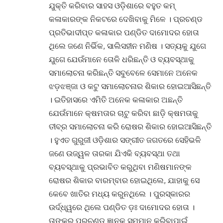
ଯୁକ୍ତି କରିବାର ସାହସ ଓଡ଼ିଶାରେ ବହୁତ କମ୍
କଳାକାରଙ୍କ ନିକଟରେ ଦେଖିବାକୁ ମିଳେ । ପ୍ରଚଣ୍ଡ
ପ୍ରତିଭାଦୀପ୍ତ କଳାକାର ପଣ୍ଡିତ ଦାମୋଦର ହୋତା
ଥିଲେ ଜଣେ ନିର୍ଭିକ, ସାଲିସହୀନ ମଣିଷ । ସତ୍ୟକୁ ଯୁଗେ
ଯୁଗେ ଯେଉଁମାନେ ତୋଳି ଧରିଛନ୍ତି ଓ ବ୍ୟବସ୍ଥାକୁ
ସମାଲୋଚନା କରିଛନ୍ତି ସବୁବେଳେ ସେମାନେ ଅନେକ
ଝଡ଼ଝଞ୍ଜା ଓ କଟୁ ସମାଲୋଚନାର ଶିକାର ହୋଇଆସିଛନ୍ତି
। ଇତିହାସରେ ଏମିତି ଅନେକ କଳାକାର ଅଛନ୍ତି
ଯେଉଁମାନେ କ୍ଷମତାର ଚାଟୁ କରିବା ଛାଡ଼ି କ୍ଷମତାକୁ
ତୀବ୍ର ସମାଲୋଚନା କରି ରୋଷର ଶିକାର ହୋଇଆସିଛନ୍ତି
। ହୁଏତ ଗୁରୁଜୀ ଓଡ଼ିଶାର ସଙ୍ଗୀତ ଜଗତରେ ସେହିଭଳି
ଜଣେ ଉଜ୍ୱଳ ତାରକା ଯିଏକି ବ୍ୟବସ୍ଥା ତଥା
ବ୍ୟବସ୍ଥାକୁ ପ୍ରଭାବିତ କରୁଥିବା ମଣିଷମାନଙ୍କ
ରୋଷର ଶିକାର ବାରମ୍ବାର ହୋଇଥିଲେ, ଯାହାକୁ ସେ
କେବେ ଖାତିର ମଧ୍ୟ କରୁନଥିଲେ । ପୁରସ୍କାରର
ଉର୍ଦ୍ଧ୍ୱରେ ଥିଲେ ପଣ୍ଡିତ ଡ଼ଃ ଦାମୋଦର ହୋତା ।
ତାଙ୍କର ପ୍ରଚଣ୍ଡ ଜ୍ଞାନକୁ ସମ୍ମାନ କରିବାପାଇଁ